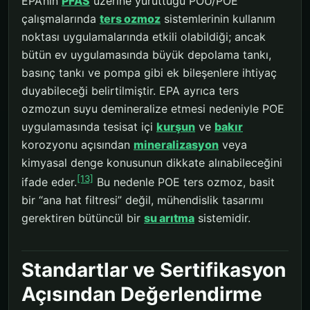
EPA’nın
PFAS
üzerine yürüttüğü POU/POE
çalışmalarında
ters ozmoz
sistemlerinin kullanım
noktası uygulamalarında etkili olabildiği; ancak
bütün ev uygulamasında büyük depolama tankı,
basınç tankı ve pompa gibi ek bileşenlere ihtiyaç
duyabileceği belirtilmiştir. EPA ayrıca ters
ozmozun suyu demineralize etmesi nedeniyle POE
uygulamasında tesisat içi
kurşun
ve
bakır
korozyonu açısından
mineralizasyon
veya
kimyasal denge konusunun dikkate alınabileceğini
[13]
ifade eder.
Bu nedenle POE ters ozmoz, basit
bir “ana hat filtresi” değil, mühendislik tasarımı
gerektiren bütüncül bir
su arıtma
sistemidir.
Standartlar ve Sertifikasyon
Açısından Değerlendirme