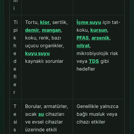
m
i
Ti
Tortu,
klor
, sertlik,
İçme suyu
için tat-
pi
demir
,
mangan
,
koku,
kurşun
,
k
koku, renk, bazı
PFAS
,
arsenik
,
h
uçucu organikler,
nitrat
,
e
kuyu suyu
mikrobiyolojik risk
d
kaynaklı sorunlar
veya
TDS
gibi
e
hedefler
fl
e
r
T
Borular, armatürler,
Genellikle yalnızca
e
sıcak
su
cihazları
bağlı musluk veya
si
ve evsel cihazlar
cihazı etkiler
s
üzerinde etkili