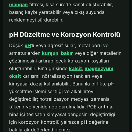
mangan
filtresi, kısa sürede kanal oluşturabilir,
basınç kaybı yaratabilir veya çıkış suyunda
renklenmeyi sürdürebilir.
pH Düzeltme ve Korozyon Kontrolü
Düşük
pH
’lı veya agresif sular, metal boru ve
armatürlerden
kurşun
,
bakır
veya diğer metallerin
çözünmesini artırabilecek korozyon koşulları
oluşturabilir. Bina girişinde
kalsit
,
magnezyum
oksit
karışımlı nötralizasyon tankları veya
kimyasal dozaj kullanılabilir. Bununla birlikte pH
yükseltme işlemi sertliği ve alkaliniteyi
değiştirebilir; nötralizasyon medyası zamanla
tükenir ve yeniden doldurulmalıdır. POE arıtma,
bina içi tesisatın kimyasal dengesini değiştirdiği
için korozyon kontrolü yalnızca pH değerine
bakılarak değerlendirilemez.