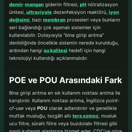
demir
-
mangan
giderim filtresi,
pH
nötralizasyon
ünitesi,
ultraviyole
dezenfeksiyon reaktörü,
iyon
değişimi
, bazı
membran
prosesleri veya bunların
seri bağlandığı çok aşamalı sistemler için
kullanılabilir. Dolayısıyla “bina girişi arıtma”
denildiğinde öncelikle sistemin nerede kurulduğu,
ardından hangi
su kalitesi
hedefi için hangi
teknolojiyi kullandığı açıklanmalıdır.
POE ve POU Arasındaki Fark
Bina girişi arıtma en sık kullanım noktası arıtma ile
karıştırılır. Kullanım noktası arıtma, İngilizce
point-
of-use
veya
POU
olarak adlandırılır ve genellikle
mutfak musluğu, tezgâh altı
ters ozmoz
, musluk
ucu filtre, sürahi filtre veya buzdolabı filtresi gibi
sınırlı kullanım alanlarına hizmet eder. CDC’ye göre