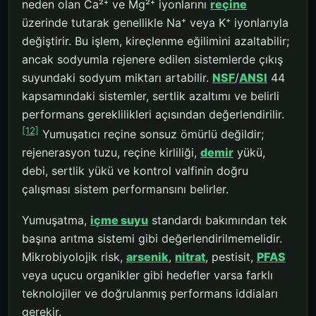
neden olan Ca²⁺ ve Mg²⁺ iyonlarını
reçine
üzerinde tutarak genellikle Na⁺ veya K⁺ iyonlarıyla
değiştirir. Bu işlem, kireçlenme eğilimini azaltabilir;
ancak sodyumla rejenere edilen sistemlerde çıkış
suyundaki sodyum miktarı artabilir.
NSF
/
ANSI
44
kapsamındaki sistemler, sertlik azaltımı ve belirli
performans gereklilikleri açısından değerlendirilir.
[12]
Yumuşatıcı reçine sonsuz ömürlü değildir;
rejenerasyon tuzu, reçine kirliliği,
demir
yükü,
debi, sertlik yükü ve kontrol valfinin doğru
çalışması sistem performansını belirler.
Yumuşatma,
içme suyu
standardı bakımından tek
başına arıtma sistemi gibi değerlendirilmemelidir.
Mikrobiyolojik risk,
arsenik
,
nitrat
, pestisit,
PFAS
veya uçucu organikler gibi hedefler varsa farklı
teknolojiler ve doğrulanmış performans iddiaları
gerekir.