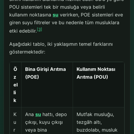
POU sistemleri tek bir musluğa veya belirli
kullanım noktasına
su
verirken, POE sistemleri eve
giren suyu filtreler ve bu nedenle tüm musluklara
[3]
etki edebilir.
Aşağıdaki tablo, iki yaklaşımın temel farklarını
göstermektedir:
Ö
Bina Girişi Arıtma
Kullanım Noktası
z
(POE)
Arıtma (POU)
el
li
k
K
Ana
su
hattı, depo
Mutfak musluğu,
u
çıkışı, kuyu çıkışı
tezgâh altı,
r
veya bina
buzdolabı, musluk