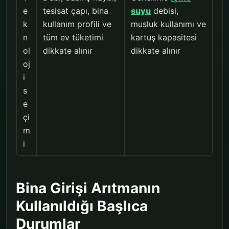
e
tesisat çapı, bina
suyu
debisi,
k
kullanım profili ve
musluk kullanımı ve
n
tüm ev tüketimi
kartuş kapasitesi
ol
dikkate alınır
dikkate alınır
oj
i
s
e
çi
m
i
Bina Girişi Arıtmanın
Kullanıldığı Başlıca
Durumlar