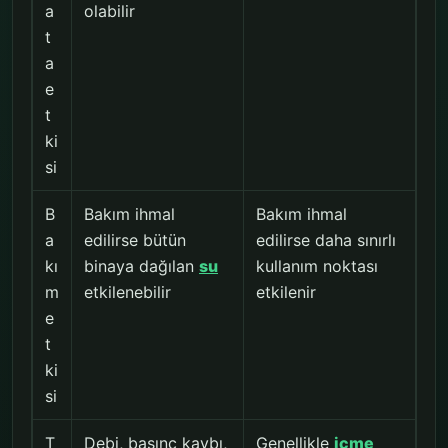
a
olabilir
t
a
e
t
ki
si
B
Bakım ihmal
Bakım ihmal
a
edilirse bütün
edilirse daha sınırlı
kı
binaya dağılan
su
kullanım noktası
m
etkilenebilir
etkilenir
e
t
ki
si
T
Debi, basınç kaybı,
Genellikle
içme