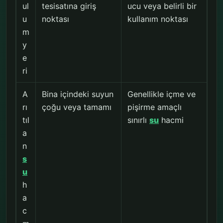
ul
tesisatına giriş
ucu veya belirli bir
u
noktası
kullanım noktası
m
y
e
ri
A
Bina içindeki suyun
Genellikle içme ve
rı
çoğu veya tamamı
pişirme amaçlı
tıl
sınırlı
su
hacmi
a
n
s
u
h
a
c