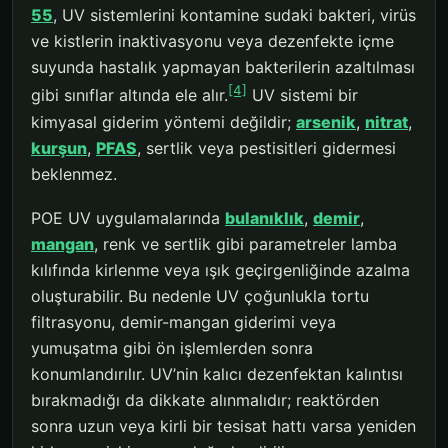
55
, UV sistemlerini kontamine sudaki bakteri, virüs
ve kistlerin inaktivasyonu veya dezenfekte içme
suyunda hastalık yapmayan bakterilerin azaltılması
[4]
gibi sınıflar altında ele alır.
UV sistemi bir
kimyasal giderim yöntemi değildir;
arsenik
,
nitrat
,
kurşun
,
PFAS
, sertlik veya pestisitleri gidermesi
beklenmez.
POE UV uygulamalarında
bulanıklık
,
demir
,
mangan
, renk ve sertlik gibi parametreler lamba
kılıfında kirlenme veya ışık geçirgenliğinde azalma
oluşturabilir. Bu nedenle UV çoğunlukla tortu
filtrasyonu, demir-mangan giderimi veya
yumuşatma gibi ön işlemlerden sonra
konumlandırılır. UV’nin kalıcı dezenfektan kalıntısı
bırakmadığı da dikkate alınmalıdır; reaktörden
sonra uzun veya kirli bir tesisat hattı varsa yeniden