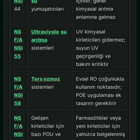
NSI
su
içindir; genel
44
yumuşatıcıları
kimyasal arıtma
anlamına gelmez
NS
Ultraviyole
su
UV kimyasal
F/A
arıtma
kirleticileri gidermez;
NSI
sistemleri
suyun UV
55
geçirgenliği ve
bakım kritiktir
NS
Ters ozmoz
Evsel RO çoğunlukla
F/A
sistemleri
kullanım noktasıdır;
NSI
POE uygulaması ek
58
tasarım gerektirir
NS
Gelişen
Farmasötikler veya
F
/
A
kirleticiler için
yeni kirleticiler için
NSI
bazı POU ve
yalnızca belgelenmiş