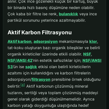
alınır. Çok ince gözenekli küçük bir kartuş, büyük
bir binada hızlı basınç düşümüne neden olabilir.
Çok kaba bir filtre ise renk,
bulanıklık
veya ince
partikül sorununu yeterince azaltmayabilir.
Aktif Karbon Filtrasyonu
Aktif karbon
,
adsorpsiyon
mekanizmasıyla
klor
,
tat-koku oluşturan bazı organik bileşikler ve belirli
organik kirleticiler üzerinde etkili olabilir.
NSF
,
NSF/ANSI 42
’nin estetik safsızlıklar için;
NSF/ANSI
53
’ün ise
sağlık
etkisi olan belirli kirleticilerin
azaltımı için kullanıldığını ve karbon filtrelerin
adsorpsiyon/
filtrasyon
prensibine örnek olduğunu
[4]
belirtir.
Aktif karbonun çözünmüş mineral
tuzlarını, sertliği veya toplam çözünmüş maddeyi
genel olarak giderdiği düşünülmemelidir. Ayrıca
karbon yatağı doygunluğa ulaştığında hedef