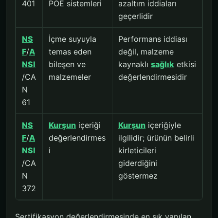
401
POE sistemleri
azaltım iddiaları
geçerlidir
NS
İçme suyuyla
Performans iddiası
F
/
A
temas eden
değil, malzeme
NSI
bileşen ve
kaynaklı
sağlık
etkisi
/CA
malzemeler
değerlendirmesidir
N
61
NS
Kurşun
içeriği
Kurşun
içeriğiyle
F
/
A
değerlendirmes
ilgilidir; ürünün belirli
NSI
i
kirleticileri
/CA
giderdiğini
N
göstermez
372
Sertifikasyon değerlendirmesinde en sık yapılan