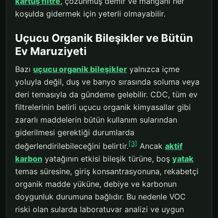
kartuş filtre
, çözünmüş demir ve manganı her
koşulda gidermek için yeterli olmayabilir.
Uçucu Organik Bileşikler ve Bütün
Ev Maruziyeti
Bazı
uçucu organik bileşikler
yalnızca içme
yoluyla değil, duş ve banyo sırasında soluma veya
deri temasıyla da gündeme gelebilir. CDC, tüm ev
filtrelerinin belirli uçucu organik kimyasallar gibi
zararlı maddelerin bütün kullanım sularından
giderilmesi gerektiği durumlarda
[3]
değerlendirilebileceğini belirtir.
Ancak
aktif
karbon
yatağının etkisi bileşik türüne, boş
yatak
temas süresine, giriş konsantrasyonuna, rekabetçi
organik madde yüküne, debiye ve karbonun
doygunluk durumuna bağlıdır. Bu nedenle VOC
riski olan sularda laboratuvar analizi ve uygun