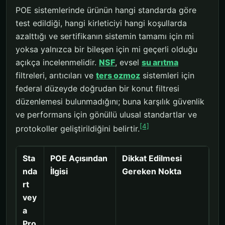
POE sistemlerinde ürünün hangi standarda göre
test edildiği, hangi kirleticiyi hangi koşullarda
azalttığı ve sertifikanın sistemin tamamı için mi
yoksa yalnızca bir bileşen için mi geçerli olduğu
açıkça incelenmelidir.
NSF
, evsel
su arıtma
filtreleri, arıtıcıları ve
ters ozmoz
sistemleri için
federal düzeyde doğrudan bir konut filtresi
düzenlemesi bulunmadığını; buna karşılık güvenlik
ve performans için gönüllü ulusal standartlar ve
[4]
protokoller geliştirildiğini belirtir.
Sta
POE Açısından
Dikkat Edilmesi
nda
İlgisi
Gereken Nokta
rt
vey
a
Pro