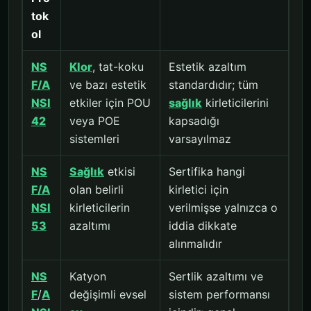
tok
ol
NS
Klor
, tat-koku
Estetik azaltım
F/A
ve bazı estetik
standardıdır; tüm
NSI
etkiler için POU
sağlık
kirleticilerini
42
veya POE
kapsadığı
sistemleri
varsayılmaz
NS
Sağlık
etkisi
Sertifika hangi
F/A
olan belirli
kirletici için
NSI
kirleticilerin
verilmişse yalnızca o
53
azaltımı
iddia dikkate
alınmalıdır
NS
Katyon
Sertlik azaltımı ve
F
/
A
değişimli evsel
sistem performansı