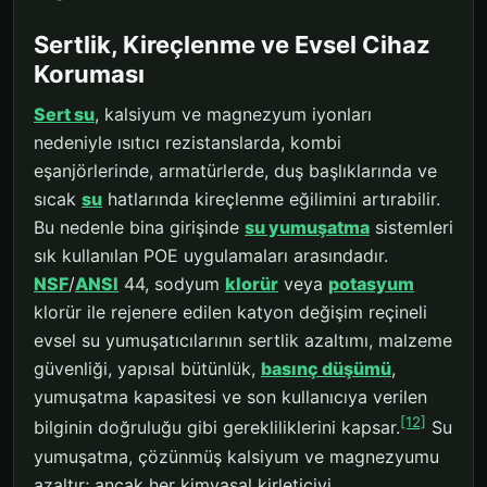
Sertlik, Kireçlenme ve Evsel Cihaz
Koruması
Sert su
, kalsiyum ve magnezyum iyonları
nedeniyle ısıtıcı rezistanslarda, kombi
eşanjörlerinde, armatürlerde, duş başlıklarında ve
sıcak
su
hatlarında kireçlenme eğilimini artırabilir.
Bu nedenle bina girişinde
su yumuşatma
sistemleri
sık kullanılan POE uygulamaları arasındadır.
NSF
/
ANSI
44, sodyum
klorür
veya
potasyum
klorür ile rejenere edilen katyon değişim reçineli
evsel su yumuşatıcılarının sertlik azaltımı, malzeme
güvenliği, yapısal bütünlük,
basınç düşümü
,
yumuşatma kapasitesi ve son kullanıcıya verilen
[12]
bilginin doğruluğu gibi gerekliliklerini kapsar.
Su
yumuşatma, çözünmüş kalsiyum ve magnezyumu
azaltır; ancak her kimyasal kirleticiyi,