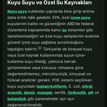
Kuyu Suyu ve Özel Su Kaynakları
Kuyu suyu
kullanılan yapılarda bina girişi arıtma
daha kritik hâle gelebilir. EPA, özel
içme suyu
kuyularının kalite ve güvenliğinin ABD’de federal
düzenleme kapsamında kamu
su
sistemleri gibi
denetlenmediğini ve özel kuyu sahiplerinin evlerine
güvenli içme suyu sağlama sorumluluğunu
[8]
taşıdığını belirtir.
Türkiye’de de bireysel kuyu
veya özel kaynak kullanımında suyun içme-
kullanma suyu niteliği, yalnızca berrak
görünmesine veya kokusuz olmasına göre
değerlendirilemez; mikrobiyolojik, kimyasal ve
fiziksel analizler gerekir. POE sistemi seçilirken
kuyu suyundaki
toplam koliform
, E. coli,
nitrat
,
arsenik
,
demir
,
mangan
, sertlik,
iletkenlik
,
pH
ve
bulanıklık
gibi parametreler ayrı ayrı
değerlendirilmelidir.