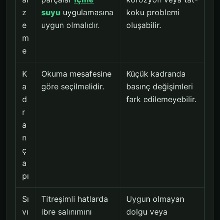
z
suyu
uygulamasına
koku problemi
e
uygun olmalıdır.
oluşabilir.
m
e
K
Okuma mesafesine
Küçük kadranda
a
göre seçilmelidir.
basınç değişimleri
d
fark edilemeyebilir.
r
a
n
ç
a
pı
Sı
Titreşimli hatlarda
Uygun olmayan
vı
ibre salınımını
dolgu veya