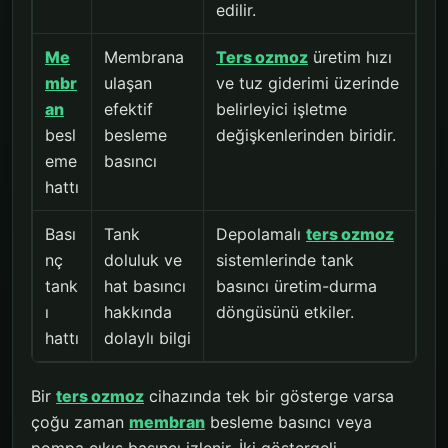
edilir.
Me
Membrana
Ters ozmoz
üretim hızı
mbr
ulaşan
ve tuz giderimi üzerinde
an
efektif
belirleyici işletme
besl
besleme
değişkenlerinden biridir.
eme
basıncı
hattı
Bası
Tank
Depolamalı
ters ozmoz
nç
doluluk ve
sistemlerinde tank
tank
hat basıncı
basıncı üretim-durma
ı
hakkında
döngüsünü etkiler.
hattı
dolaylı bilgi
Bir
ters ozmoz
cihazında tek bir gösterge varsa
çoğu zaman
membran
besleme basıncı veya