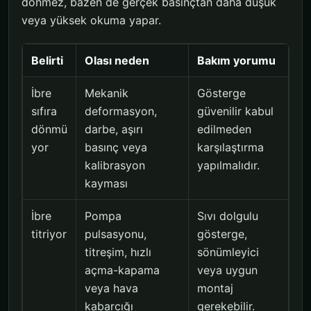
dönmez, bazen de gerçek basınçtan daha düşük
veya yüksek okuma yapar.
Belirti
Olası neden
Bakım yorumu
İbre
Mekanik
Gösterge
sıfıra
deformasyon,
güvenilir kabul
dönmü
darbe, aşırı
edilmeden
yor
basınç veya
karşılaştırma
kalibrasyon
yapılmalıdır.
kayması
İbre
Pompa
Sıvı dolgulu
titriyor
pulsasyonu,
gösterge,
titreşim, hızlı
sönümleyici
açma-kapama
veya uygun
veya hava
montaj
kabarcığı
gerekebilir.