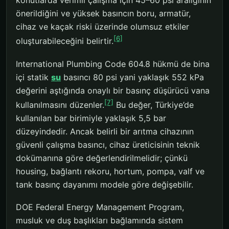
konutlarda verimli çalışma için 45–60 psi aralığının
önerildiğini ve yüksek basıncın boru, armatür,
cihaz ve kaçak riski üzerinde olumsuz etkiler
[6]
oluşturabileceğini belirtir.
International Plumbing Code 604.8 hükmü de bina
içi statik
su
basıncı 80 psi yani yaklaşık 552 kPa
değerini aştığında onaylı bir basınç düşürücü vana
[7]
kullanılmasını düzenler.
Bu değer, Türkiye’de
kullanılan bar birimiyle yaklaşık 5,5 bar
düzeyindedir. Ancak belirli bir arıtma cihazının
güvenli çalışma basıncı, cihaz üreticisinin teknik
dokümanına göre değerlendirilmelidir; çünkü
housing, bağlantı rekoru, hortum, pompa, valf ve
tank basınç dayanımı modele göre değişebilir.
DOE Federal Energy Management Program,
musluk ve duş başlıkları bağlamında sistem