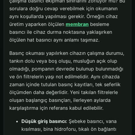
çalışma basıncı ekipman sınırlarını zorluyor mu? Bu
sorulara doğru cevap verebilmek için okumanın
aynı koşullarda yapılması gerekir. Örneğin cihaz
üretim yaparken ölçülen
membran
besleme
basıncı ile cihaz durma noktasına yaklaşırken
ölçülen hat basıncı aynı anlamı taşımaz.
Basınç okuması yapılırken cihazın çalışma durumu,
tankın dolu veya boş oluşu, musluğun açık olup
olmadığı, pompanın devrede bulunup bulunmadığı
ve ön filtrelerin yaşı not edilmelidir. Aynı cihazda
zaman içinde tutulan basınç kayıtları, tek seferlik
ölçümden daha değerlidir. Yeni takılan filtrelerle
oluşan başlangıç basınçları, ilerleyen aylarda
karşılaştırma için referans kabul edilebilir.
Düşük giriş basıncı:
Şebeke basıncı, vana
kısılması, bina hidroforu, tıkalı ön bağlantı