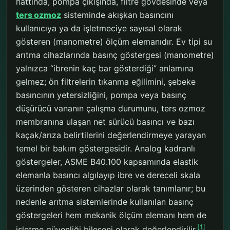
hattında, pompa çıkışında, filtre gövdesinde veya
ters ozmoz
sisteminde akışkan basıncını
kullanıcıya ya da işletmeciye sayısal olarak
gösteren (manometre) ölçüm elemanıdır. Ev tipi su
arıtma cihazlarında basınç göstergesi (manometre)
yalnızca “ibrenin kaç bar gösterdiği” anlamına
gelmez; ön filtrelerin tıkanma eğilimini, şebeke
basıncının yetersizliğini, pompa veya basınç
düşürücü vananın çalışma durumunu, ters ozmoz
membranına ulaşan net sürücü basıncı ve bazı
kaçak/arıza belirtilerini değerlendirmeye yarayan
temel bir bakım göstergesidir. Analog kadranlı
göstergeler, ASME B40.100 kapsamında elastik
elemanla basıncı algılayıp ibre ve dereceli skala
üzerinden gösteren cihazlar olarak tanımlanır; bu
nedenle arıtma sistemlerinde kullanılan basınç
göstergeleri hem mekanik ölçüm elemanı hem de
[1]
işletme güvenliği bileşeni olarak değerlendirilir.