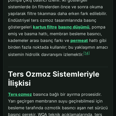
pompa çıkış basıncı izlenir. İki göstergeli
sistemlerde ön filtrelerden önce ve sonra okuma
yapılarak filtre tıkanması daha erken fark edilebilir.
Endüstriyel ters ozmoz tasarımlarında basınç
göstergeleri
kartuş filtre
basınç düşümü
, pompa
emiş ve basma hattı, membran besleme basıncı,
kademeler arası basınç farkı ve
permeat
hattı gibi
birden fazla noktada kullanılır; bu yaklaşımın amacı
[14]
sistemin hidrolik davranışını izlemektir.
Ters Ozmoz Sistemleriyle
İlişkisi
Ters ozmoz
basınca bağlı bir ayırma prosesidir.
Yarı geçirgen membranın suyu geçirebilmesi için
besleme tarafında ozmotik basıncı aşan net sürücü
basınç gerekir. WQA teknik açıklamalarında, ters