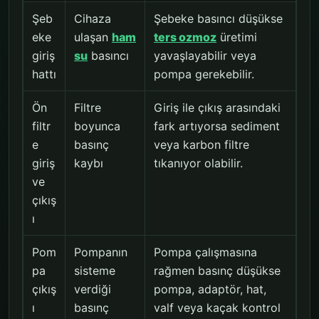
Şeb
Cihaza
Şebeke basıncı düşükse
eke
ulaşan
ham
ters ozmoz
üretimi
giriş
su
basıncı
yavaşlayabilir veya
hattı
pompa gerekebilir.
Ön
Filtre
Giriş ile çıkış arasındaki
filtr
boyunca
fark artıyorsa sediment
e
basınç
veya karbon filtre
giriş
kaybı
tıkanıyor olabilir.
ve
çıkış
ı
Pom
Pompanın
Pompa çalışmasına
pa
sisteme
rağmen basınç düşükse
çıkış
verdiği
pompa, adaptör, hat,
ı
basınç
valf veya kaçak kontrol