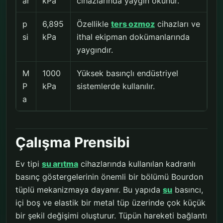
ar
kPa
cihazlarında yaygın okunur.
p
6,895
Özellikle
ters ozmoz
cihazları ve
si
kPa
ithal ekipman dokümanlarında
yaygındır.
M
1000
Yüksek basınçlı endüstriyel
P
kPa
sistemlerde kullanılır.
a
Çalışma Prensibi
Ev tipi
su arıtma
cihazlarında kullanılan kadranlı
basınç göstergelerinin önemli bir bölümü Bourdon
tüplü mekanizmaya dayanır. Bu yapıda
su
basıncı,
içi boş ve elastik bir metal tüp üzerinde çok küçük
bir şekil değişimi oluşturur. Tüpün hareketi bağlantı