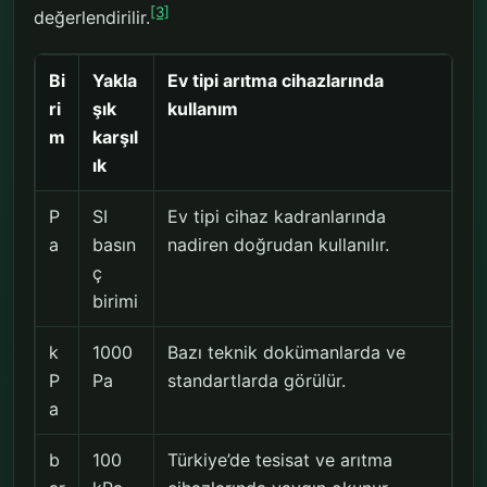
[3]
değerlendirilir.
Bi
Yakla
Ev tipi arıtma cihazlarında
ri
şık
kullanım
m
karşıl
ık
P
SI
Ev tipi cihaz kadranlarında
a
basın
nadiren doğrudan kullanılır.
ç
birimi
k
1000
Bazı teknik dokümanlarda ve
P
Pa
standartlarda görülür.
a
b
100
Türkiye’de tesisat ve arıtma