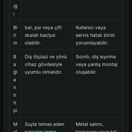
ığ
ı
Bi
bar, psi veya çift
Kullanıcı veya
ri
skalalı bar/psi
servis hatalı birim
m
olabilir.
yorumlayabilir.
B
Diş ölçüsü ve yönü
Sızıntı, diş sıyırma
a
cihaz gövdesiyle
veya yanlış montaj
ğl
uyumlu olmalıdır.
oluşabilir.
a
n
tı
ti
pi
M
Suyla temas eden
Metal salımı,
al
parçalar
içme
korozyon veya tat-