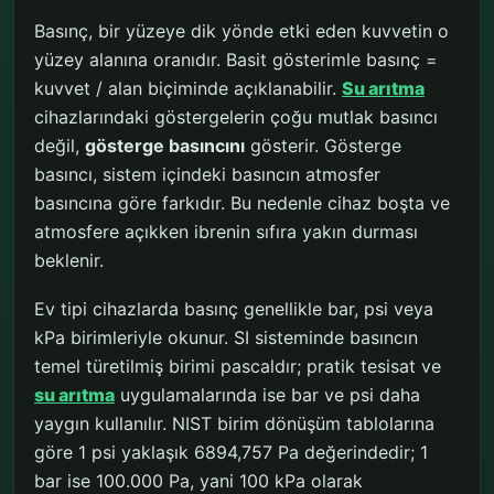
Basınç, bir yüzeye dik yönde etki eden kuvvetin o
yüzey alanına oranıdır. Basit gösterimle basınç =
kuvvet / alan biçiminde açıklanabilir.
Su arıtma
cihazlarındaki göstergelerin çoğu mutlak basıncı
değil,
gösterge basıncını
gösterir. Gösterge
basıncı, sistem içindeki basıncın atmosfer
basıncına göre farkıdır. Bu nedenle cihaz boşta ve
atmosfere açıkken ibrenin sıfıra yakın durması
beklenir.
Ev tipi cihazlarda basınç genellikle bar, psi veya
kPa birimleriyle okunur. SI sisteminde basıncın
temel türetilmiş birimi pascaldır; pratik tesisat ve
su arıtma
uygulamalarında ise bar ve psi daha
yaygın kullanılır. NIST birim dönüşüm tablolarına
göre 1 psi yaklaşık 6894,757 Pa değerindedir; 1
bar ise 100.000 Pa, yani 100 kPa olarak