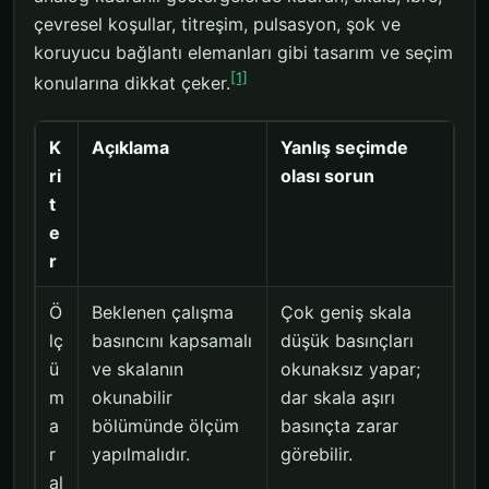
çevresel koşullar, titreşim, pulsasyon, şok ve
koruyucu bağlantı elemanları gibi tasarım ve seçim
[1]
konularına dikkat çeker.
K
Açıklama
Yanlış seçimde
ri
olası sorun
t
e
r
Ö
Beklenen çalışma
Çok geniş skala
lç
basıncını kapsamalı
düşük basınçları
ü
ve skalanın
okunaksız yapar;
m
okunabilir
dar skala aşırı
a
bölümünde ölçüm
basınçta zarar
r
yapılmalıdır.
görebilir.
al