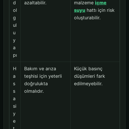
d
azaltabilir.
malzeme
içme
ol
suyu
hattı için risk
g
oluşturabilir.
ul
u
y
a
pı
H
Bakım ve arıza
Küçük basınç
a
teşhisi için yeterli
düşümleri fark
s
doğrulukta
edilmeyebilir.
s
olmalıdır.
a
si
y
e
t