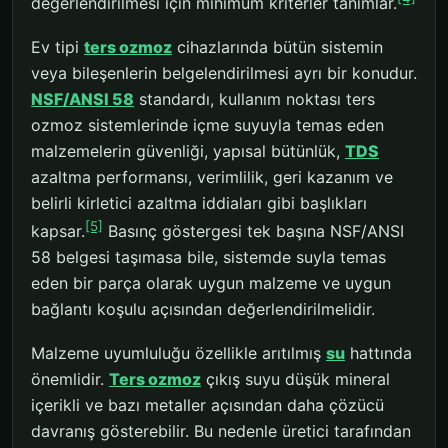
değerlendirilmesi için minimum kriterler tanımlar.
Ev tipi
ters ozmoz
cihazlarında bütün sistemin
veya bileşenlerin belgelendirilmesi ayrı bir konudur.
NSF/ANSI 58
standardı, kullanım noktası ters
ozmoz sistemlerinde içme suyuyla temas eden
malzemelerin güvenliği, yapısal bütünlük,
TDS
azaltma performansı, verimlilik, geri kazanım ve
belirli kirletici azaltma iddiaları gibi başlıkları
[5]
kapsar.
Basınç göstergesi tek başına NSF/ANSI
58 belgesi taşımasa bile, sistemde suyla temas
eden bir parça olarak uygun malzeme ve uygun
bağlantı koşulu açısından değerlendirilmelidir.
Malzeme uyumluluğu özellikle arıtılmış
su
hattında
önemlidir.
Ters ozmoz
çıkış suyu düşük mineral
içerikli ve bazı metaller açısından daha çözücü
davranış gösterebilir. Bu nedenle üretici tarafından