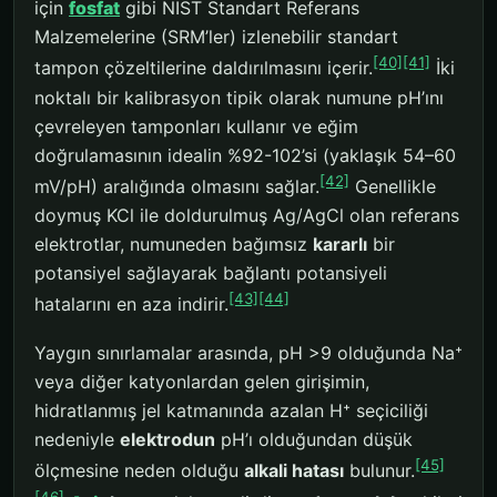
için
fosfat
gibi NIST Standart Referans
Malzemelerine (SRM’ler) izlenebilir standart
[40]
[41]
tampon çözeltilerine daldırılmasını içerir.
İki
noktalı bir kalibrasyon tipik olarak numune pH’ını
çevreleyen tamponları kullanır ve eğim
doğrulamasının idealin %92-102’si (yaklaşık 54–60
[42]
mV/pH) aralığında olmasını sağlar.
Genellikle
doymuş KCl ile doldurulmuş Ag/AgCl olan referans
elektrotlar, numuneden bağımsız
kararlı
bir
potansiyel sağlayarak bağlantı potansiyeli
[43]
[44]
hatalarını en aza indirir.
Yaygın sınırlamalar arasında, pH >9 olduğunda Na⁺
veya diğer katyonlardan gelen girişimin,
hidratlanmış jel katmanında azalan H⁺ seçiciliği
nedeniyle
elektrodun
pH’ı olduğundan düşük
[45]
ölçmesine neden olduğu
alkali hatası
bulunur.
[46]