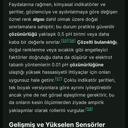
Faydalarına rağmen, kimyasal indikatörler ve
şeritler, gözlemciye ve aydınlatmaya göre değişen
öznel renk
algısı
dahil olmak üzere doğal
sınırlamalara sahiptir; bu durum pratikte güvenilir
çözünürlüğü
yaklaşık 0.5 pH birimi veya daha
[55]
[56]
kaba bir değerle sınırlar.
Çözelti
bulanıklığı
,
doğal renklenme veya sıcaklık gibi engelleyici
faktörler doğruluğu daha da düşürür ve elektrot
tabanlı yöntemlerin 0.01 pH
çözünürlüğüne
ulaştığı yüksek hassasiyetli ihtiyaçlar için onları
[57]
uygunsuz hale getirir.
Çoklu indikatör şeritleri,
tek boyalı versiyonlara göre ayrımı iyileştirebilir
ancak yine de net görsel eşleştirme gerektirir, bu
da onların kesin ölçümlerden ziyade ampirik
[58]
yaklaşımlar olarak rollerini vurgular.
Gelişmiş ve Yükselen Sensörler