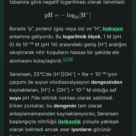
tabanına göre negatif logaritması olarak tanımladı:
+
p
H
=
−
log
[
H
]
10
Burada “p”,
potenz
(güç veya üs) ve “H”,
hidrojen
anlamına geliyordu. Bu
logaritmik ölçek
, 1 M (pH
0) ile 10⁻¹⁴ M (pH 14) arasındaki geniş [H⁺] aralığını
sıkıştırarak nötr koşulların hassas bir şekilde ele
[2]
[9]
alınmasını kolaylaştırdı.
Sørensen, 25°C’de [H⁺][OH⁻] = Kw = 10⁻¹⁴ iyon
çarpımı ile suyun otodissosiyasyon
dengesinden
kaynaklanan, [H⁺] = [OH⁻] = 10⁻⁷ M olduğu saf
suyu
pH 7’de nötrlük noktası olarak sabitledi.
Erken zorluklar, bu
dengenin
tam olarak
anlaşılamamasından kaynaklanıyordu; Sørensen
başlangıçta nötrlüğü
iletkenlik
yoluyla yaklaşık
olarak belirledi ancak eser
iyonların
görünür