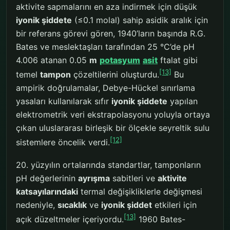
aktivite sapmalarını en aza indirmek için düşük
iyonik şiddete
(≤0.1 molal) sahip asidik aralık için
bir referans görevi gören, 1940’ların başında R.G.
Bates ve meslektaşları tarafından 25 °C’de pH
4.006 atanan 0.05
m
potasyum
asit
ftalat gibi
[13]
temel
tampon
çözeltilerini oluşturdu.
Bu
ampirik doğrulamalar, Debye-Hückel sınırlama
yasaları kullanılarak sıfır
iyonik şiddete
yapılan
elektrometrik veri ekstrapolasyonu yoluyla ortaya
çıkan uluslararası birleşik bir ölçekle seyreltik sulu
[12]
sistemlere öncelik verdi.
20. yüzyılın ortalarında standartlar, tamponların
pH değerlerinin
ayrışma
sabitleri ve
aktivite
katsayılarındaki
termal değişikliklerle değişmesi
nedeniyle,
sıcaklık
ve
iyonik şiddet
etkileri için
[13]
açık düzeltmeler içeriyordu.
1960 Bates-