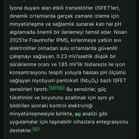
İyona duyarlı alan etkili transistörler (ISFET’ler),
dinamik ortamlarda gerçek zamanlı izleme için
minyatürleşme ve sağlamlık sunarak katı hal pH
algılamada önemli bir ilerlemeyi temsil eder. Nisan
2025’te Fraunhofer IPMS, kirlenmeye yatkın sıvı
elektrolitler olmadan sulu ortamlarda güvenilir
çalışmayı sağlayan, 0.23 mV/saatlik düşük bir
sürüklenme oranı ve 1.85 mV’lik histerezis ile iyon
konsantrasyonu tespiti yoluyla hassas pH ölçümü
sağlayan niyobyum pentoksit (Nb₂O₅) bazlı ISFET
[59]
[60]
sensörleri tanıttı.
Bu sensörler, güç
tüketimini ve boyutunu azaltmak için aynı yıl
bildirilen sonraki kontrol elektroniği
minyatürleşmesiyle birlikte,
su
analizi gibi
uygulamalar için taşınabilir cihazlara entegrasyonu
[61]
destekler.