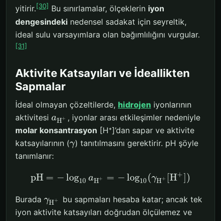
[30]
yitirir.
Bu sınırlamalar, ölçeklerin
iyon
dengesindeki
nedensel sadakat için seyreltik,
ideal sulu varsayımlara olan bağımlılığını vurgular.
[31]
Aktivite Katsayıları ve İdeallikten
Sapmalar
İdeal olmayan çözeltilerde,
hidrojen
iyonlarının
aktivitesi
, iyonlar arası etkileşimler nedeniyle
a
+
H
molar konsantrasyon
[H⁺]’dan sapar ve aktivite
katsayılarının (
) tanıtılmasını gerektirir. pH şöyle
γ
tanımlanır:
+
p
H
=
−
log
=
−
log
(
[
H
]
)
a
γ
+
+
H
H
10
10
Burada
bu sapmaları hesaba katar; ancak tek
γ
+
H
iyon aktivite katsayıları doğrudan ölçülemez ve