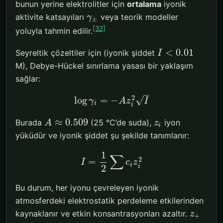
bunun yerine elektrolitler için
ortalama
iyonik
aktivite katsayıları
veya teorik modeller
γ
±
[32]
yoluyla tahmin edilir.
<
0.01
Seyreltik çözeltiler için (iyonik şiddet
I
M), Debye-Hückel sınırlama yasası bir yaklaşım
sağlar:
–
2
√
log
=
−
γ
A
z
I
i
i
≈
0.509
Burada
(25 °C’de suda),
iyon
A
z
i
yüküdür ve iyonik şiddet şu şekilde tanımlanır:
1
∑
2
=
I
c
z
i
2
i
Bu durum, her iyonu çevreleyen iyonik
atmosferdeki elektrostatik perdeleme etkilerinden
kaynaklanır ve etkin konsantrasyonları azaltır.
z
+