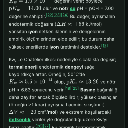
=
1.0
×
10
değerini verir; böylece
K
w
p
=
14.00
olur ve
nötr
su
pH = pOH = 7.00
K
w
[22]
[23]
[24]
değerine sahiptir.
Bu değer, ayrışmanın
Δ
≈
+
56
endotermik doğasını (
kJ/mol)
H
yansıtan
iyon
iletkenliklerinin ve dengelerinin
ampirik ölçümlerinden elde edilir; bu durum daha
[18]
yüksek enerjilerde
iyon
üretimini destekler.
Kw, Le Chatelier ilkesi nedeniyle sıcaklıkla değişir;
termal enerji
endotermik
dengeyi
sağa
kaydırdıkça artar. Örneğin, 50°C’de
−
14
≈
5.5
×
10
p
≈
13.26
olup,
ve nötr
K
K
w
w
[18]
[25]
pH ≈ 6.63 sonucunu verir.
Basınç
bağımlılığı
daha zayıftır ancak ölçülebilirdir; yüksek basınçlar
(örneğin >1 kbar) ayrışma hacmini sıkıştırır (
Δ
≈
−
20
cm³/
mol
) ve ekstrem koşullardaki
V
iletkenlik
verileriyle doğrulandığı üzere Kw’yi
[26]
[27]
biraz azaltır.
Bu ampirik termodinamik