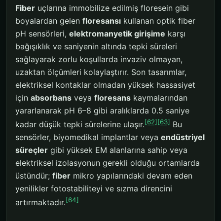
Fiber
uçlarına immobilize edilmiş floresein gibi
boyalardan gelen
floresansı
kullanan optik fiber
pH sensörleri,
elektromanyetik girişime
karşı
bağışıklık ve saniyenin altında tepki süreleri
sağlayarak zorlu koşullarda invaziv olmayan,
uzaktan ölçümleri kolaylaştırır. Son tasarımlar,
elektriksel kontaklar olmadan yüksek hassasiyet
için
absorbans
veya
floresans
kaymalarından
yararlanarak pH 6–8 gibi aralıklarda 0.5 saniye
[62]
[63]
kadar düşük tepki sürelerine ulaşır.
Bu
sensörler, biyomedikal implantlar veya
endüstriyel
süreçler
gibi yüksek EM alanlarına sahip veya
elektriksel izolasyonun gerekli olduğu ortamlarda
üstündür;
fiber
mikro yapılarındaki devam eden
yenilikler fotostabiliteyi ve sızma direncini
[64]
artırmaktadır.