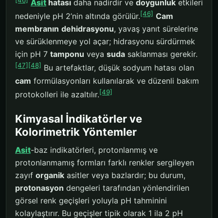
Asit
hatası
daha nadirdir ve
doygunluk
etkileri
[46]
nedeniyle pH 2’nin altında görülür.
Cam
membranın
dehidrasyonu
, yavaş yanıt sürelerine
ve sürüklenmeye yol açar; hidrasyonu sürdürmek
için pH 7
tamponu
veya
suda
saklanması gerekir.
[47]
[48]
Bu artefaktlar, düşük sodyum hatası olan
cam
formülasyonları kullanılarak ve düzenli bakım
[49]
protokolleri ile azaltılır.
Kimyasal İndikatörler ve
Kolorimetrik Yöntemler
Asit
-baz indikatörleri, protonlanmış ve
protonlanmamış formları farklı renkler sergileyen
zayıf
organik
asitler veya bazlardır; bu durum,
protonasyon
dengeleri tarafından yönlendirilen
görsel renk geçişleri yoluyla pH tahminini
kolaylaştırır. Bu geçişler tipik olarak 1 ila 2 pH