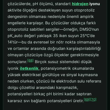
çözücülerde, pH ölçümü, standart
hidrojen
iyonu
aktivite ölçeğini destekleyen suyun otoprotoliz
dengesinin olmaması nedeniyle önemli ampirik
engellerle karşılaşır. Bu çözücüler oldukça farklı
otoprotoliz sabitleri sergiler—örneğin, DMSO’nun
pK_auto değeri yaklaşık 35 iken suyun 25°C’de
14’tür—bu da evrensel bir nötr nokta olmamasıyla
ve ortamlar arasında doğrudan karşılaştırılabilirliği
olmayan çözücüye özgü ölçekler gerektirmesiyle
[68]
sonuçlanır.
Birçok susuz sistemdeki düşük
iyonik
iletkenlik
, potansiyometrik okumalarda
yüksek elektriksel gürültüye ve sinyal kaymasına
neden olurken, çözücü ile elektrodun sulu referans
dolgu çözeltisi arasındaki karışmazlık,
potansiyelleri birkaç pH birimi kadar saptıran
[69]
[70]
kararsız sıvı bağlantı potansiyelleri üretir.