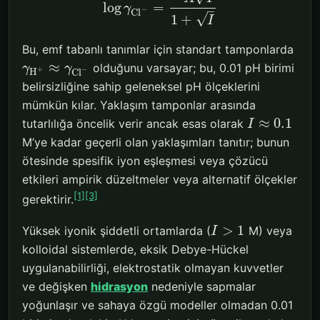
log
=
γ
–
−
C
l
√
1
+
I
Bu, emf tabanlı tanımlar için standart tamponlarda
≈
olduğunu varsayar; bu, 0.01 pH birimi
γ
γ
+
−
H
C
l
belirsizliğine sahip geleneksel pH ölçeklerini
mümkün kılar. Yaklaşım tamponlar arasında
≈
0.1
tutarlılığa öncelik verir ancak esas olarak
I
M’ye kadar geçerli olan yaklaşımları tanıtır; bunun
ötesinde spesifik iyon eşleşmesi veya çözücü
etkileri ampirik düzeltmeler veya alternatif ölçekler
[1]
[3]
gerektirir.
>
1
Yüksek iyonik şiddetli ortamlarda (
M) veya
I
kolloidal sistemlerde, eksik Debye-Hückel
uygulanabilirliği, elektrostatik olmayan kuvvetler
ve değişken
hidrasyon
nedeniyle sapmalar
yoğunlaşır ve sahaya özgü modeller olmadan 0.01