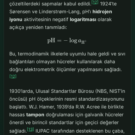
[12]
çözeltilerdeki sapmalar kabul edildi.
1924’te
Sørensen ve Linderstrøm-Lang, pH’ı
hidrojen
iyonu
aktivitesinin negatif
logaritması
olarak
açıkça yeniden tanımladı:
p
H
=
−
log
a
+
H
Bu, termodinamik ilkelerle uyumlu hale geldi ve sıvı
bağlantıları olmayan hücreler kullanılarak daha
doğru elektrometrik ölçümler yapılmasını sağladı.
[12]
1930’larda, Ulusal Standartlar Bürosu (NBS, NIST’in
öncüsü) pH ölçeklerinin resmi standardizasyonunu
başlattı. W.J. Hamer, 1939’da R.W. Acree ile birlikte
hassas
tampon
doğrulaması için galvanik hücreler
önerdi ve birincil standartlar için geçici değerler
[13]
sağladı.
IUPAC tarafından desteklenen bu çaba,