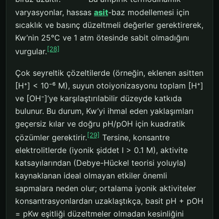
varyasyonlar, hassas
asit
-baz modellemesi için
sıcaklık ve basınç düzeltmeli değerler gerektirerek,
Kw’nin 25°C ve 1 atm ötesinde sabit olmadığını
[28]
vurgular.
Çok seyreltik çözeltilerde (örneğin, eklenen asitten
[H⁺] < 10⁻⁶ M), suyun otoiyonizasyonu toplam [H⁺]
ve [OH⁻]’ye karşılaştırılabilir düzeyde katkıda
bulunur. Bu durum, Kw’yi ihmal eden yaklaşımları
geçersiz kılar ve doğru pH/pOH için kuadratik
[29]
çözümler gerektirir.
Tersine, konsantre
elektrolitlerde (iyonik şiddet I > 0.1 M), aktivite
katsayılarından (Debye-Hückel teorisi yoluyla)
kaynaklanan ideal olmayan etkiler önemli
sapmalara neden olur; ortalama iyonik aktiviteler
konsantrasyonlardan uzaklaştıkça, basit pH + pOH
= pKw eşitliği düzeltmeler olmadan kesinliğini