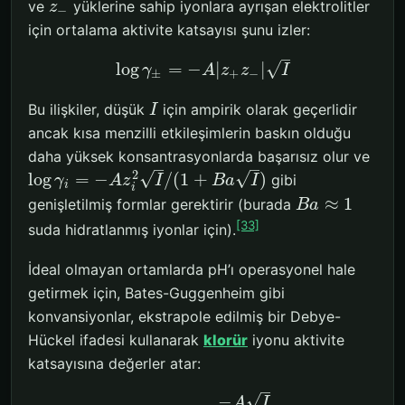
ve
yüklerine sahip iyonlara ayrışan elektrolitler
z
−
için ortalama aktivite katsayısı şunu izler:
–
√
log
=
−
|
|
γ
A
z
z
I
±
+
−
Bu ilişkiler, düşük
için ampirik olarak geçerlidir
I
ancak kısa menzilli etkileşimlerin baskın olduğu
daha yüksek konsantrasyonlarda başarısız olur ve
–
–
2
√
√
log
=
−
/
(
1
+
)
gibi
γ
A
z
I
B
a
I
i
i
≈
1
genişletilmiş formlar gerektirir (burada
B
a
[33]
suda hidratlanmış iyonlar için).
İdeal olmayan ortamlarda pH’ı operasyonel hale
getirmek için, Bates-Guggenheim gibi
konvansiyonlar, ekstrapole edilmiş bir Debye-
Hückel ifadesi kullanarak
klorür
iyonu aktivite
katsayısına değerler atar:
–
√
−
A
I