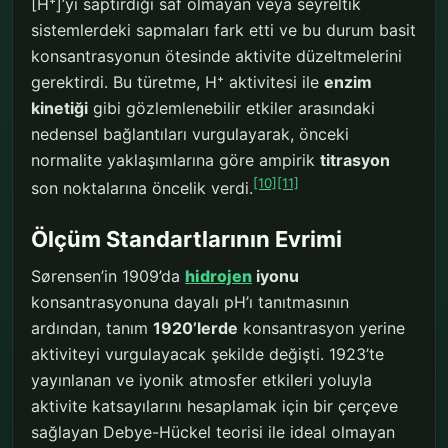
[H⁺]’yı saptırdığı saf olmayan veya seyreltik
sistemlerdeki sapmaları fark etti ve bu durum basit
konsantrasyonun ötesinde aktivite düzeltmelerini
gerektirdi. Bu türetme, H⁺ aktivitesi ile
enzim
kinetiği
gibi gözlemlenebilir etkiler arasındaki
nedensel bağlantıları vurgulayarak, önceki
normalite yaklaşımlarına göre ampirik
titrasyon
[10]
[11]
son noktalarına öncelik verdi.
Ölçüm Standartlarının Evrimi
Sørensen’in 1909’da
hidrojen
iyonu
konsantrasyonuna dayalı pH’ı tanıtmasının
ardından, tanım
1920’lerde
konsantrasyon yerine
aktiviteyi vurgulayacak şekilde değişti. 1923’te
yayınlanan ve iyonik atmosfer etkileri yoluyla
aktivite katsayılarını hesaplamak için bir çerçeve
sağlayan Debye-Hückel teorisi ile ideal olmayan