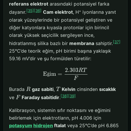
referans elektrot
arasındaki potansiyel farka
[35]
[36]
dayanır.
Cam elektrot
, H⁺ iyonlarına yanıt
olarak yüzeylerinde bir potansiyel geliştiren ve
diğer katyonlara kıyasla protonlar için birincil
olarak yüksek seçicilik sergileyen ince,
[37]
hidratlanmış silika bazlı bir
membrana
sahiptir.
25°C’de teorik eğim, pH birimi başına yaklaşık
59.16 mV’dir ve şu formülden türetilir:
2.303
R
T
E
im
=
ğ
F
Burada
gaz sabiti
,
Kelvin
cinsinden
sıcaklık
R
T
[38]
[39]
ve
Faraday sabitidir
.
F
Kalibrasyon, sistemin sıfır noktasını ve eğimini
belirlemek için elektrotların, pH 4.006 için
potasyum
hidrojen
ftalat
veya 25°C’de pH 6.865