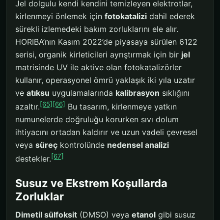
Jel dolgulu kendi kendini temizleyen elektrotlar,
kirlenmeyi önlemek için
fotokatalizi
dahil ederek
sürekli izlemedeki bakım zorluklarını ele alır.
HORIBA’nın Kasım 2022’de piyasaya sürülen 6122
serisi, organik kirleticileri ayrıştırmak için bir
jel
matrisinde UV ile aktive olan fotokatalizörler
kullanır, operasyonel ömrü yaklaşık iki yıla uzatır
ve
atıksu
uygulamalarında
kalibrasyon
sıklığını
[65]
[66]
azaltır.
Bu tasarım, kirlenmeye yatkın
numunelerde doğruluğu korurken sıvı dolum
ihtiyacını ortadan kaldırır ve uzun vadeli çevresel
veya
süreç
kontrolünde
nedensel analizi
[67]
destekler.
Susuz ve Ekstrem Koşullarda
Zorluklar
Dimetil sülfoksit
(DMSO) veya
etanol
gibi susuz