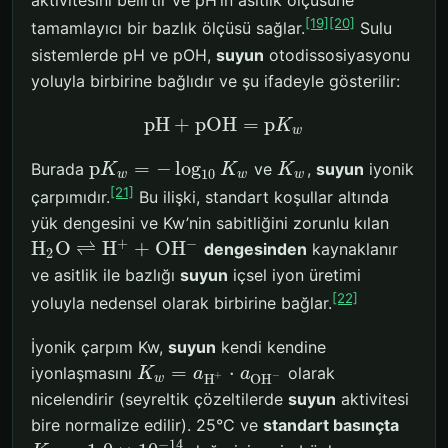
aktivitesini belirtir ve pH’ın asitlik ölçüsüne
[19]
[20]
tamamlayıcı bir bazlık ölçüsü sağlar.
Sulu
sistemlerde pH ve pOH,
suyun
otodissosiyasyonu
yoluyla birbirine bağlıdır ve şu ifadeyle gösterilir:
p
H
+
p
O
H
=
p
K
w
p
=
−
log
Burada
ve
,
suyun
iyonik
K
K
K
10
w
w
w
[21]
çarpımıdır.
Bu ilişki, standart koşullar altında
yük dengesini ve Kw’nin sabitliğini zorunlu kılan
+
−
H
O
⇌
H
+
O
H
dengesinden
kaynaklanır
2
ve asitlik ile bazlığı
suyun
içsel iyon üretimi
[22]
yoluyla nedensel olarak birbirine bağlar.
İyonik çarpım Kw,
suyun
kendi kendine
=
⋅
iyonlaşmasını
olarak
K
a
a
+
−
H
O
H
w
nicelendirir (seyreltik çözeltilerde
suyun
aktivitesi
bire normalize edilir). 25°C ve
standart basınçta
−
14