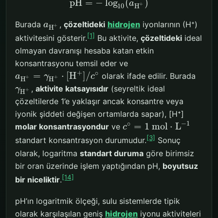
p
H
=
−
log
(
)
a
+
H
10
Burada
,
çözeltideki
hidrojen
iyonlarının (H⁺)
a
+
H
[1]
aktivitesini gösterir.
Bu aktivite,
çözeltideki
ideal
olmayan davranışı hesaba katan etkin
konsantrasyonu temsil eder ve
+
∘
=
⋅
[
H
]
/
olarak ifade edilir. Burada
a
γ
c
+
+
H
H
,
aktivite katsayısıdır
(seyreltik ideal
γ
+
H
çözeltilerde 1’e yaklaşır ancak konsantre veya
iyonik şiddeti değişen ortamlarda sapar), [H⁺]
−
1
∘
=
1
mol
⋅
L
molar konsantrasyondur
ve
c
[3]
standart konsantrasyon durumudur.
Sonuç
olarak, logaritma
standart duruma
göre birimsiz
bir oran üzerinde işlem yaptığından pH,
boyutsuz
[14]
bir niceliktir
.
pH’ın logaritmik ölçeği, sulu sistemlerde tipik
olarak karşılaşılan geniş
hidrojen
iyonu aktiviteleri