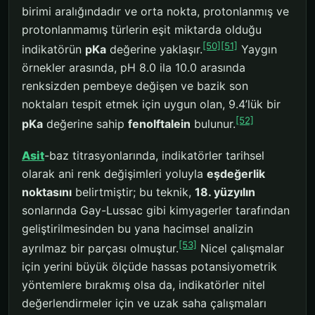
birimi aralığındadır ve orta nokta, protonlanmış ve
protonlanmamış türlerin eşit miktarda olduğu
[50]
[51]
indikatörün
pKa
değerine yaklaşır.
Yaygın
örnekler arasında, pH 8.0 ila 10.0 arasında
renksizden pembeye değişen ve bazik son
noktaları tespit etmek için uygun olan, 9.4’lük bir
[52]
pKa
değerine sahip
fenolftalein
bulunur.
Asit
-baz titrasyonlarında, indikatörler tarihsel
olarak ani renk değişimleri yoluyla
eşdeğerlik
noktasını
belirtmiştir; bu teknik,
18. yüzyılın
sonlarında Gay-Lussac gibi kimyagerler tarafından
geliştirilmesinden bu yana hacimsel analizin
[53]
ayrılmaz bir parçası olmuştur.
Nicel çalışmalar
için yerini büyük ölçüde hassas potansiyometrik
yöntemlere bırakmış olsa da, indikatörler nitel
değerlendirmeler için ve uzak saha çalışmaları