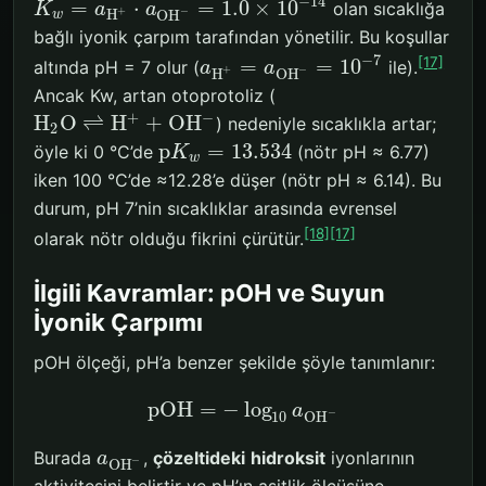
−
14
=
⋅
=
1.0
×
10
olan sıcaklığa
K
a
a
+
−
H
O
H
w
bağlı iyonik çarpım tarafından yönetilir. Bu koşullar
−
7
[17]
=
=
10
altında pH = 7 olur (
ile).
a
a
+
−
H
O
H
Ancak Kw, artan otoprotoliz (
+
−
H
O
⇌
H
+
O
H
) nedeniyle sıcaklıkla artar;
2
p
=
13.534
öyle ki 0 °C’de
(nötr pH ≈ 6.77)
K
w
iken 100 °C’de ≈12.28’e düşer (nötr pH ≈ 6.14). Bu
durum, pH 7’nin sıcaklıklar arasında evrensel
[18]
[17]
olarak nötr olduğu fikrini çürütür.
İlgili Kavramlar: pOH ve Suyun
İyonik Çarpımı
pOH ölçeği, pH’a benzer şekilde şöyle tanımlanır:
p
O
H
=
−
log
a
−
10
O
H
Burada
,
çözeltideki
hidroksit
iyonlarının
a
−
O
H