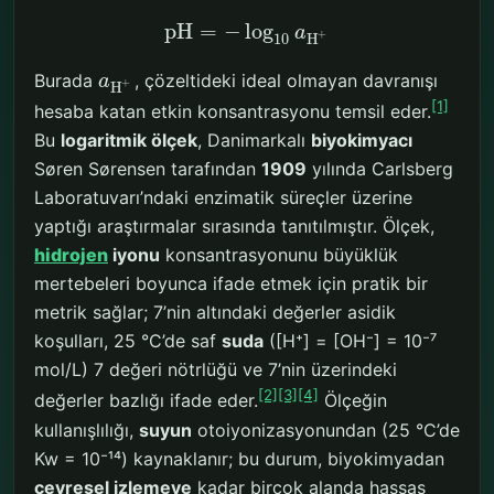
p
H
=
−
log
a
+
H
10
Burada
, çözeltideki ideal olmayan davranışı
a
+
H
[1]
hesaba katan etkin konsantrasyonu temsil eder.
Bu
logaritmik ölçek
, Danimarkalı
biyokimyacı
Søren Sørensen tarafından
1909
yılında Carlsberg
Laboratuvarı’ndaki enzimatik süreçler üzerine
yaptığı araştırmalar sırasında tanıtılmıştır. Ölçek,
hidrojen
iyonu
konsantrasyonunu büyüklük
mertebeleri boyunca ifade etmek için pratik bir
metrik sağlar; 7’nin altındaki değerler asidik
koşulları, 25 °C’de saf
suda
([H⁺] = [OH⁻] = 10⁻⁷
mol/L) 7 değeri nötrlüğü ve 7’nin üzerindeki
[2]
[3]
[4]
değerler bazlığı ifade eder.
Ölçeğin
kullanışlılığı,
suyun
otoiyonizasyonundan (25 °C’de
Kw = 10⁻¹⁴) kaynaklanır; bu durum, biyokimyadan
çevresel izlemeye
kadar birçok alanda hassas