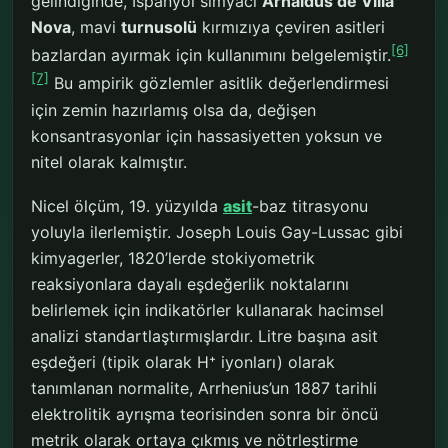
gelindiğinde, İspanyol simyacı
Arnaldus de Villa
Nova
, mavi
turnusolü
kırmızıya çeviren asitleri
[6]
bazlardan ayırmak için kullanımını belgelemiştir.
[7]
Bu ampirik gözlemler asitlik değerlendirmesi
için zemin hazırlamış olsa da, değişen
konsantrasyonlar için hassasiyetten yoksun ve
nitel olarak kalmıştır.
Nicel ölçüm, 19. yüzyılda
asit
-baz titrasyonu
yoluyla ilerlemiştir. Joseph Louis Gay-Lussac gibi
kimyagerler, 1820’lerde stokiyometrik
reaksiyonlara dayalı eşdeğerlik noktalarını
belirlemek için indikatörler kullanarak hacimsel
analizi standartlaştırmışlardır. Litre başına asit
eşdeğeri (tipik olarak H⁺ iyonları) olarak
tanımlanan normalite, Arrhenius’un 1887 tarihli
elektrolitik ayrışma teorisinden sonra bir öncü
metrik olarak ortaya çıkmış ve nötrleştirme