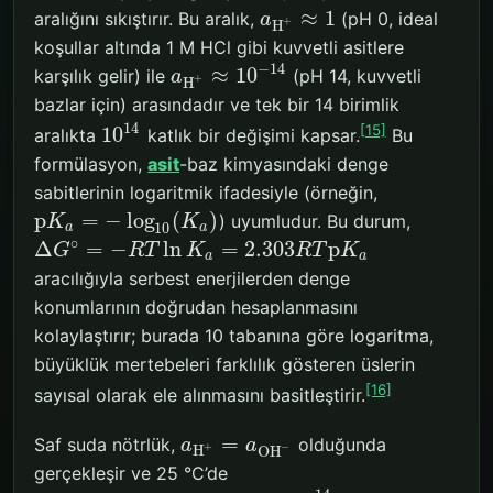
≈
1
aralığını sıkıştırır. Bu aralık,
(pH 0, ideal
a
+
H
koşullar altında 1 M HCl gibi kuvvetli asitlere
−
14
≈
10
karşılık gelir) ile
(pH 14, kuvvetli
a
+
H
bazlar için) arasındadır ve tek bir 14 birimlik
14
[15]
10
aralıkta
katlık bir değişimi kapsar.
Bu
formülasyon,
asit
-baz kimyasındaki denge
sabitlerinin logaritmik ifadesiyle (örneğin,
p
=
−
log
(
)
) uyumludur. Bu durum,
K
K
10
a
a
∘
Δ
=
−
ln
=
2.303
p
G
R
T
K
R
T
K
a
a
aracılığıyla serbest enerjilerden denge
konumlarının doğrudan hesaplanmasını
kolaylaştırır; burada 10 tabanına göre logaritma,
büyüklük mertebeleri farklılık gösteren üslerin
[16]
sayısal olarak ele alınmasını basitleştirir.
=
Saf suda nötrlük,
olduğunda
a
a
+
−
H
O
H
gerçekleşir ve 25 °C’de