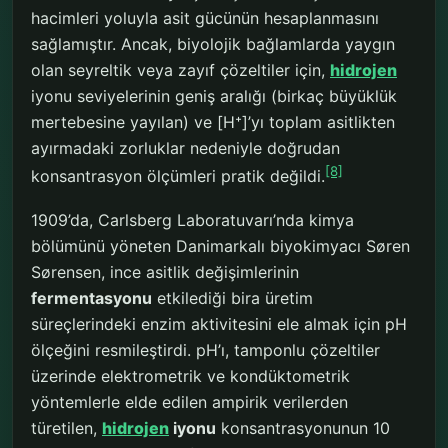
hacimleri yoluyla asit gücünün hesaplanmasını
sağlamıştır. Ancak, biyolojik bağlamlarda yaygın
olan seyreltik veya zayıf çözeltiler için,
hidrojen
iyonu seviyelerinin geniş aralığı (birkaç büyüklük
mertebesine yayılan) ve [H⁺]’yı toplam asitlikten
ayırmadaki zorluklar nedeniyle doğrudan
[8]
konsantrasyon ölçümleri pratik değildi.
1909’da, Carlsberg Laboratuvarı’nda kimya
bölümünü yöneten Danimarkalı biyokimyacı Søren
Sørensen, ince asitlik değişimlerinin
fermentasyonu
etkilediği bira üretim
süreçlerindeki enzim aktivitesini ele almak için pH
ölçeğini resmileştirdi. pH’ı, tamponlu çözeltiler
üzerinde elektrometrik ve kondüktometrik
yöntemlerle elde edilen ampirik verilerden
türetilen,
hidrojen
iyonu
konsantrasyonunun 10