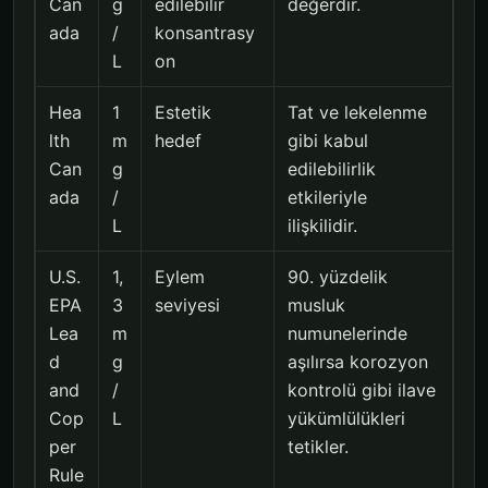
Can
g
edilebilir
değerdir.
ada
/
konsantrasy
L
on
Hea
1
Estetik
Tat ve lekelenme
lth
m
hedef
gibi kabul
Can
g
edilebilirlik
ada
/
etkileriyle
L
ilişkilidir.
U.S.
1,
Eylem
90. yüzdelik
EPA
3
seviyesi
musluk
Lea
m
numunelerinde
d
g
aşılırsa korozyon
and
/
kontrolü gibi ilave
Cop
L
yükümlülükleri
per
tetikler.
Rule