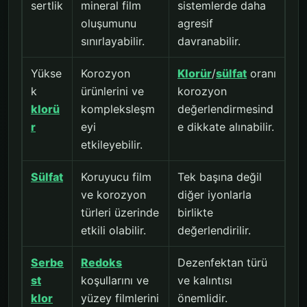
sertlik
mineral film
sistemlerde daha
oluşumunu
agresif
sınırlayabilir.
davranabilir.
Yükse
Korozyon
Klorür
/
sülfat
oranı
k
ürünlerini ve
korozyon
klorü
kompleksleşm
değerlendirmesind
r
eyi
e dikkate alınabilir.
etkileyebilir.
Sülfat
Koruyucu film
Tek başına değil
ve korozyon
diğer iyonlarla
türleri üzerinde
birlikte
etkili olabilir.
değerlendirilir.
Serbe
Redoks
Dezenfektan türü
st
koşullarını ve
ve kalıntısı
klor
yüzey filmlerini
önemlidir.