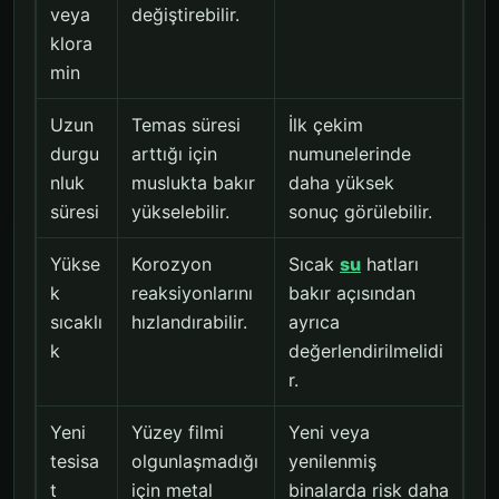
veya
değiştirebilir.
klora
min
Uzun
Temas süresi
İlk çekim
durgu
arttığı için
numunelerinde
nluk
muslukta bakır
daha yüksek
süresi
yükselebilir.
sonuç görülebilir.
Yükse
Korozyon
Sıcak
su
hatları
k
reaksiyonlarını
bakır açısından
sıcaklı
hızlandırabilir.
ayrıca
k
değerlendirilmelidi
r.
Yeni
Yüzey filmi
Yeni veya
tesisa
olgunlaşmadığı
yenilenmiş
t
için metal
binalarda risk daha