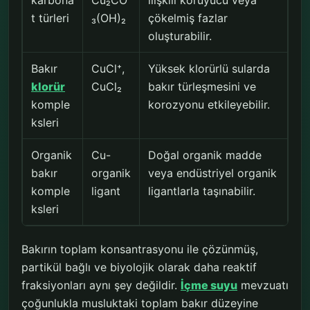
karbona
Cu₂CO
ilişkili koruyucu veya
t türleri
₃(OH)₂
çökelmiş fazlar
oluşturabilir.
Bakır
CuCl⁺,
Yüksek klorürlü sularda
klorür
CuCl₂
bakır türleşmesini ve
komple
korozyonu etkileyebilir.
ksleri
Organik
Cu-
Doğal organik madde
bakır
organik
veya endüstriyel organik
komple
ligant
ligantlarla taşınabilir.
ksleri
Bakırın toplam konsantrasyonu ile çözünmüş,
partikül bağlı ve biyolojik olarak daha reaktif
fraksiyonları aynı şey değildir.
İçme suyu
mevzuatı
çoğunlukla musluktaki toplam bakır düzeyine