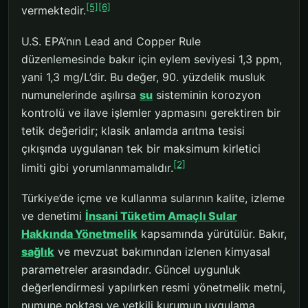
[5]
[6]
vermektedir.
U.S. EPA’nın Lead and Copper Rule
düzenlemesinde bakır için eylem seviyesi 1,3 ppm,
yani 1,3 mg/L’dir. Bu değer, 90. yüzdelik musluk
numunelerinde aşılırsa
su
sisteminin korozyon
kontrolü ve ilave işlemler yapmasını gerektiren bir
tetik değeridir; klasik anlamda arıtma tesisi
çıkışında uygulanan tek bir maksimum kirletici
[2]
limiti gibi yorumlanmamalıdır.
Türkiye’de içme ve kullanma sularının kalite, izleme
ve denetimi
İnsani Tüketim Amaçlı Sular
Hakkında Yönetmelik
kapsamında yürütülür. Bakır,
sağlık
ve mevzuat bakımından izlenen kimyasal
parametreler arasındadır. Güncel uygunluk
değerlendirmesi yapılırken resmi yönetmelik metni,
numune noktası ve yetkili kurumun uygulama