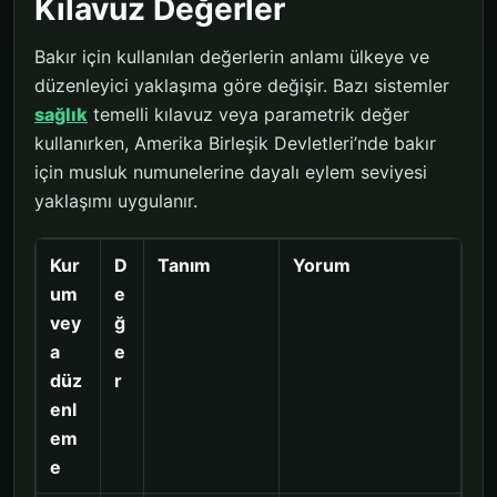
Kılavuz Değerler
Bakır için kullanılan değerlerin anlamı ülkeye ve
düzenleyici yaklaşıma göre değişir. Bazı sistemler
sağlık
temelli kılavuz veya parametrik değer
kullanırken, Amerika Birleşik Devletleri’nde bakır
için musluk numunelerine dayalı eylem seviyesi
yaklaşımı uygulanır.
Kur
D
Tanım
Yorum
um
e
vey
ğ
a
e
düz
r
enl
em
e