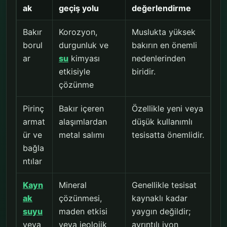
ak
geçiş yolu
değerlendirme
Bakır
Korozyon,
Muslukta yüksek
borul
durgunluk ve
bakırın en önemli
ar
su
kimyası
nedenlerinden
etkisiyle
biridir.
çözünme
Pirinç
Bakır içeren
Özellikle yeni veya
armat
alaşımlardan
düşük kullanımlı
ür ve
metal salımı
tesisatta önemlidir.
bağla
ntılar
Kayn
Mineral
Genellikle tesisat
ak
çözünmesi,
kaynaklı kadar
suyu
maden etkisi
yaygın değildir;
veya
veya jeolojik
ayrıntılı iyon