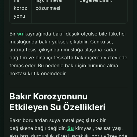
koroz
çözünmesi
yonu
Bir
su
kaynağında bakır düşük ölçülse bile tüketici
musluğunda bakır yüksek çıkabilir. Çünkü su,
arıtma tesisi çıkışından musluğa ulaşana kadar
dağıtım ve bina içi tesisatta bakır içeren yüzeylerle
temas eder. Bu nedenle bakır için numune alma
noktası kritik önemdedir.
Bakır Korozyonunu
Etkileyen Su Özellikleri
Bakır borulardan suya metal geçişi tek bir
değişkene bağlı değildir.
Su
kimyası, tesisat yaşı,
akış hızı, durgunluk süresi, sıcaklık, boru yüzeyinde