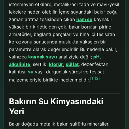
istenmeyen etkilere, metalik-acı tada ve mavi-yeşil
lekelere neden olabilir. İçme suyundaki bakır çoğu
zaman arıtma tesisinden çıkan
ham su
kaynaklı
yüksek bir kirleticiden çok, bakır borular, pirinç
armatürler, bağlantı parçaları ve bina içi tesisatın
korozyonu sonucunda muslukta yükselen bir
parametre olarak değerlendirilir. Bu nedenle bakır,
yalnızca
kaynak suyu
analiziyle değil;
pH
,
alkalinite
, sertlik,
klorür
,
sülfat
, dezenfektan
kalıntısı,
su
yaşı, durgunluk süresi ve tesisat
[1]
[2]
malzemeleriyle birlikte incelenmelidir.
Bakırın Su Kimyasındaki
Yeri
Bakır doğada metalik bakır, sülfürlü mineraller,