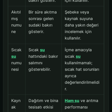
bakırı gösterir.
için kullanılır.
Akıtıl
Bir süre akıtma
Şebeke veya
mış
sonrası gelen
kaynak suyuna
numu
sudaki bakırı
daha yakın değeri
ne
gösterir.
incelemek için
kullanılır.
Sıcak
Sıcak
su
İçme amacıyla
su
hattındaki bakır
sıcak
su
numu
salımını
kullanılmamalı;
nesi
gösterebilir.
sıcak hat sorunları
ayrıca
değerlendirilmelidi
r.
Kayn
Dağıtım ve bina
Ham su
ve arıtma
ak
tesisatı etkisi
performansı