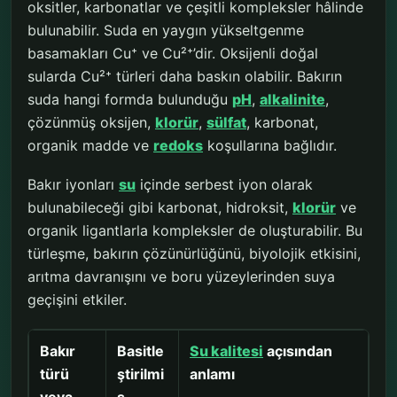
oksitler, karbonatlar ve çeşitli kompleksler hâlinde
bulunabilir. Suda en yaygın yükseltgenme
basamakları Cu⁺ ve Cu²⁺’dir. Oksijenli doğal
sularda Cu²⁺ türleri daha baskın olabilir. Bakırın
suda hangi formda bulunduğu
pH
,
alkalinite
,
çözünmüş oksijen,
klorür
,
sülfat
, karbonat,
organik madde ve
redoks
koşullarına bağlıdır.
Bakır iyonları
su
içinde serbest iyon olarak
bulunabileceği gibi karbonat, hidroksit,
klorür
ve
organik ligantlarla kompleksler de oluşturabilir. Bu
türleşme, bakırın çözünürlüğünü, biyolojik etkisini,
arıtma davranışını ve boru yüzeylerinden suya
geçişini etkiler.
Bakır
Basitle
Su kalitesi
açısından
türü
ştirilmi
anlamı