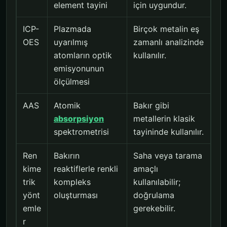
element tayini
için uygundur.
ICP-
Plazmada
Birçok metalin eş
OES
uyarılmış
zamanlı analizinde
atomların optik
kullanılır.
emisyonunun
ölçülmesi
AAS
Atomik
Bakır gibi
absorpsiyon
metallerin klasik
spektrometrisi
tayininde kullanılır.
Ren
Bakırın
Saha veya tarama
kime
reaktiflerle renkli
amaçlı
trik
kompleks
kullanılabilir;
yönt
oluşturması
doğrulama
emle
gerekebilir.
r