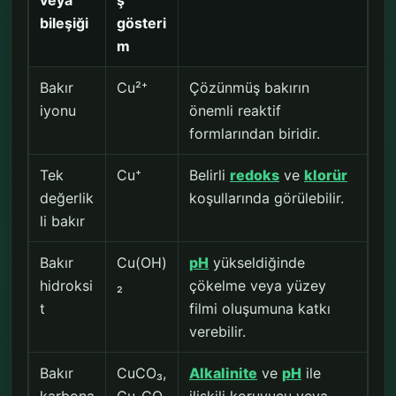
veya
ş
bileşiği
gösteri
m
Bakır
Cu²⁺
Çözünmüş bakırın
iyonu
önemli reaktif
formlarından biridir.
Tek
Cu⁺
Belirli
redoks
ve
klorür
değerlik
koşullarında görülebilir.
li bakır
Bakır
Cu(OH)
pH
yükseldiğinde
hidroksi
₂
çökelme veya yüzey
t
filmi oluşumuna katkı
verebilir.
Bakır
CuCO₃,
Alkalinite
ve
pH
ile