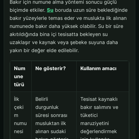
Bakır için numune alma yöntemi sonucu güçlü
biçimde etkiler.
Su
boruda uzun süre beklediğinde
bakır yüzeylerle temas eder ve muslukta ilk alınan
numunede bakır daha yüksek olabilir. Su bir süre
akıtıldığında bina içi tesisatta bekleyen su
uzaklaşır ve kaynak veya şebeke suyuna daha
yakın bir değer elde edilebilir.
Num
Ne gösterir?
Kullanım amacı
une
türü
İlk
Belirli
Tesisat kaynaklı
çeki
durgunluk
bakır salımını ve
m
süresi sonrası
tüketici
numu
musluktan ilk
maruziyetini
nesi
alınan sudaki
değerlendirmek