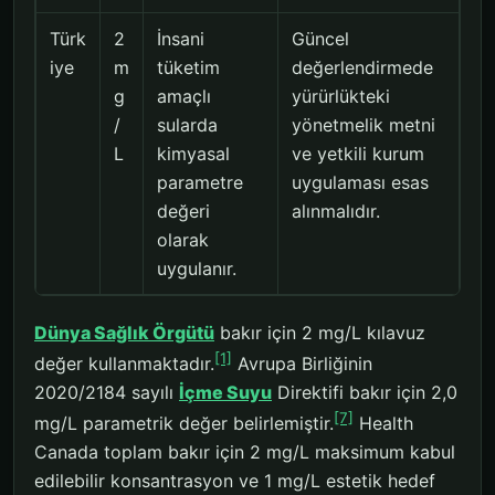
Türk
2
İnsani
Güncel
iye
m
tüketim
değerlendirmede
g
amaçlı
yürürlükteki
/
sularda
yönetmelik metni
L
kimyasal
ve yetkili kurum
parametre
uygulaması esas
değeri
alınmalıdır.
olarak
uygulanır.
Dünya Sağlık Örgütü
bakır için 2 mg/L kılavuz
[1]
değer kullanmaktadır.
Avrupa Birliğinin
2020/2184 sayılı
İçme Suyu
Direktifi bakır için 2,0
[7]
mg/L parametrik değer belirlemiştir.
Health
Canada toplam bakır için 2 mg/L maksimum kabul
edilebilir konsantrasyon ve 1 mg/L estetik hedef