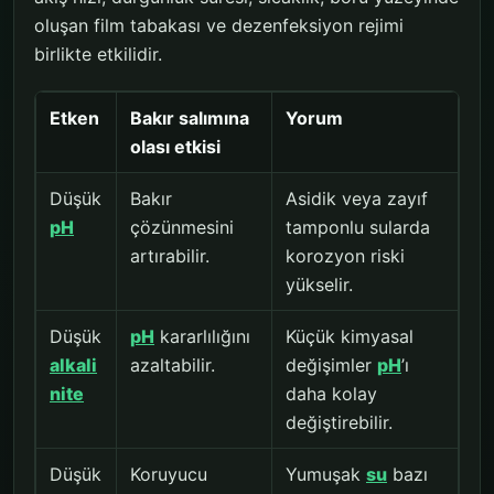
oluşan film tabakası ve dezenfeksiyon rejimi
birlikte etkilidir.
Etken
Bakır salımına
Yorum
olası etkisi
Düşük
Bakır
Asidik veya zayıf
pH
çözünmesini
tamponlu sularda
artırabilir.
korozyon riski
yükselir.
Düşük
pH
kararlılığını
Küçük kimyasal
alkali
azaltabilir.
değişimler
pH
’ı
nite
daha kolay
değiştirebilir.
Düşük
Koruyucu
Yumuşak
su
bazı