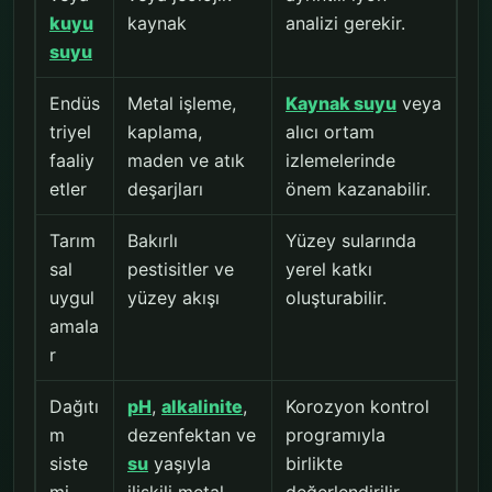
kuyu
kaynak
analizi gerekir.
suyu
Endüs
Metal işleme,
Kaynak suyu
veya
triyel
kaplama,
alıcı ortam
faaliy
maden ve atık
izlemelerinde
etler
deşarjları
önem kazanabilir.
Tarım
Bakırlı
Yüzey sularında
sal
pestisitler ve
yerel katkı
uygul
yüzey akışı
oluşturabilir.
amala
r
Dağıtı
pH
,
alkalinite
,
Korozyon kontrol
m
dezenfektan ve
programıyla
siste
su
yaşıyla
birlikte
mi
ilişkili metal
değerlendirilir.