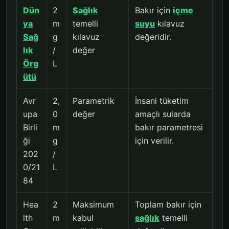
Dün
2
Sağlık
Bakır için
içme
ya
m
temelli
suyu
kılavuz
Sağ
g
kılavuz
değeridir.
lık
/
değer
Örg
L
ütü
Avr
2,
Parametrik
İnsani tüketim
upa
0
değer
amaçlı sularda
Birli
m
bakır parametresi
ği
g
için verilir.
202
/
0/21
L
84
Hea
2
Maksimum
Toplam bakır için
lth
m
kabul
sağlık
temelli