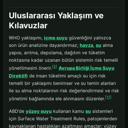
Uluslararası Yaklaşım ve
Kılavuzlar
WHO yaklaşımı,
içme suyu
güvenliğini yalnızca
son ürün analizine dayandırmaz;
havza
,
su
alma
yapısı, arıtma, depolama, dağıtım ve tüketim
noktasına kadar uzanan bütün sistemin risk temelli
[5]
yönetilmesini önerir.
Avrupa Birliği İçme Suyu
Direktifi
de insan tüketimi amaçlı su için risk
temelli bir yaklaşımı benimser ve su temin alanları
ile su alma noktalarının risk değerlendirmesi ve risk
[11]
yönetimi bağlamında ele alınmasını düzenler.
ABD’de
yüzey suyu
kullanan kamu
su
sistemleri
için Surface Water Treatment Rules, patojenlerden
kaynaklanan hastalıkları azaltmayı amaçlar; yüzey