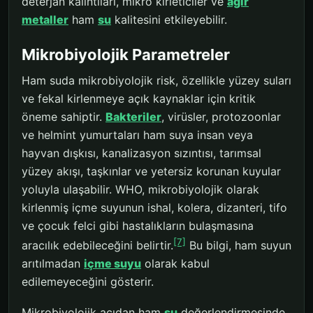
deterjan kalıntıları, mikro kirleticiler ve
ağır
metaller
ham
su
kalitesini etkileyebilir.
Mikrobiyolojik Parametreler
Ham suda mikrobiyolojik risk, özellikle yüzey suları
ve fekal kirlenmeye açık kaynaklar için kritik
öneme sahiptir.
Bakteriler
, virüsler, protozoonlar
ve helmint yumurtaları ham suya insan veya
hayvan dışkısı, kanalizasyon sızıntısı, tarımsal
yüzey akışı, taşkınlar ve yetersiz korunan kuyular
yoluyla ulaşabilir. WHO, mikrobiyolojik olarak
kirlenmiş içme suyunun ishal, kolera, dizanteri, tifo
ve çocuk felci gibi hastalıkların bulaşmasına
[7]
aracılık edebileceğini belirtir.
Bu bilgi, ham suyun
arıtılmadan
içme suyu
olarak kabul
edilemeyeceğini gösterir.
Mikrobiyolojik açıdan ham
su
değerlendirmesinde