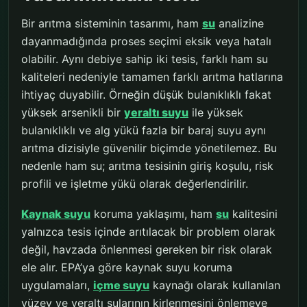
Bir arıtma sisteminin tasarımı, ham
su
analizine
dayanmadığında proses seçimi eksik veya hatalı
olabilir. Aynı debiye sahip iki tesis, farklı ham su
kaliteleri nedeniyle tamamen farklı arıtma hatlarına
ihtiyaç duyabilir. Örneğin düşük bulanıklıklı fakat
yüksek arsenikli bir
yeraltı suyu
ile yüksek
bulanıklıklı ve alg yükü fazla bir baraj suyu aynı
arıtma dizisiyle güvenilir biçimde yönetilemez. Bu
nedenle ham su; arıtma tesisinin giriş koşulu, risk
profili ve işletme yükü olarak değerlendirilir.
Kaynak suyu
koruma yaklaşımı, ham
su
kalitesini
yalnızca tesis içinde arıtılacak bir problem olarak
değil, havzada önlenmesi gereken bir risk olarak
ele alır. EPA’ya göre kaynak suyu koruma
uygulamaları,
içme suyu
kaynağı olarak kullanılan
yüzey ve yeraltı sularının kirlenmesini önlemeye