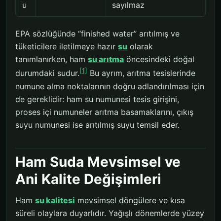
u
sayılmaz
EPA sözlüğünde “finished water” arıtılmış ve
tüketicilere iletilmeye hazır
su
olarak
tanımlanırken, ham
su arıtma
öncesindeki doğal
[1]
durumdaki sudur.
Bu ayrım, arıtma tesislerinde
numune alma noktalarının doğru adlandırılması için
de gereklidir: ham su numunesi tesis girişini,
proses içi numuneler arıtma basamaklarını, çıkış
suyu numunesi ise arıtılmış suyu temsil eder.
Ham Suda Mevsimsel ve
Ani Kalite Değişimleri
Ham
su kalitesi
mevsimsel döngülere ve kısa
süreli olaylara duyarlıdır. Yağışlı dönemlerde yüzey