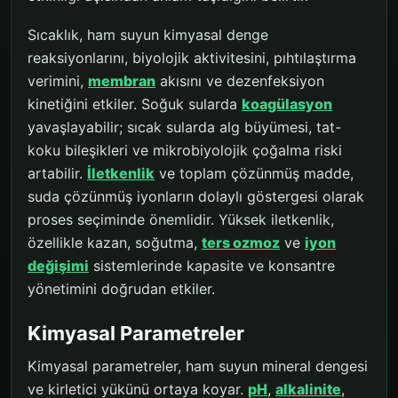
Sıcaklık, ham suyun kimyasal denge
reaksiyonlarını, biyolojik aktivitesini, pıhtılaştırma
verimini,
membran
akısını ve dezenfeksiyon
kinetiğini etkiler. Soğuk sularda
koagülasyon
yavaşlayabilir; sıcak sularda alg büyümesi, tat-
koku bileşikleri ve mikrobiyolojik çoğalma riski
artabilir.
İletkenlik
ve toplam çözünmüş madde,
suda çözünmüş iyonların dolaylı göstergesi olarak
proses seçiminde önemlidir. Yüksek iletkenlik,
özellikle kazan, soğutma,
ters ozmoz
ve
iyon
değişimi
sistemlerinde kapasite ve konsantre
yönetimini doğrudan etkiler.
Kimyasal Parametreler
Kimyasal parametreler, ham suyun mineral dengesi
ve kirletici yükünü ortaya koyar.
pH
,
alkalinite
,