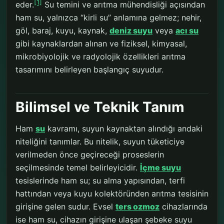
[1]
eder.
Su temini ve arıtma mühendisliği açısından
ham su, yalnızca “kirli su” anlamına gelmez; nehir,
göl, baraj, kuyu, kaynak,
deniz suyu
veya
acı su
gibi kaynaklardan alınan ve fiziksel, kimyasal,
mikrobiyolojik ve radyolojik özellikleri arıtma
tasarımını belirleyen başlangıç suyudur.
Bilimsel ve Teknik Tanım
Ham
su
kavramı, suyun kaynaktan alındığı andaki
niteliğini tanımlar. Bu nitelik, suyun tüketiciye
verilmeden önce geçireceği proseslerin
seçilmesinde temel belirleyicidir.
İçme suyu
tesislerinde ham su; su alma yapısından, terfi
hattından veya kuyu kolektöründen arıtma tesisinin
girişine gelen sudur. Evsel
ters ozmoz
cihazlarında
ise ham su, cihazın girişine ulaşan şebeke suyu