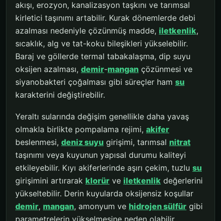
akışı, erozyon, kanalizasyon taşkını ve tarımsal
kirletici taşınımı artabilir. Kurak dönemlerde debi
azalması nedeniyle çözünmüş madde,
iletkenlik
,
sıcaklık, alg ve tat-koku bileşikleri yükselebilir.
Baraj ve göllerde termal tabakalaşma, dip suyu
oksijen azalması,
demir
-
mangan
çözünmesi ve
siyanobakteri çoğalması gibi süreçler ham
su
karakterini değiştirebilir.
Yeraltı sularında değişim genellikle daha yavaş
olmakla birlikte pompalama rejimi,
akifer
beslenmesi,
deniz suyu
girişimi, tarımsal
nitrat
taşınımı veya kuyunun yapısal durumu kaliteyi
etkileyebilir. Kıyı akiferlerinde aşırı çekim, tuzlu
su
girişimini artırarak
klorür
ve
iletkenlik
değerlerini
yükseltebilir. Derin kuyularda oksijensiz koşullar
demir
,
mangan
, amonyum ve
hidrojen sülfür
gibi
parametrelerin yükselmesine neden olabilir.