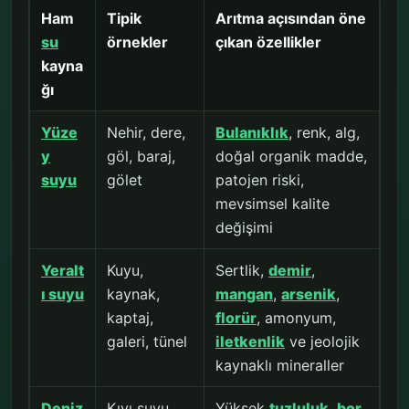
Ham
Tipik
Arıtma açısından öne
su
örnekler
çıkan özellikler
kayna
ğı
Yüze
Nehir, dere,
Bulanıklık
, renk, alg,
y
göl, baraj,
doğal organik madde,
suyu
gölet
patojen riski,
mevsimsel kalite
değişimi
Yeralt
Kuyu,
Sertlik,
demir
,
ı suyu
kaynak,
mangan
,
arsenik
,
kaptaj,
florür
, amonyum,
galeri, tünel
iletkenlik
ve jeolojik
kaynaklı mineraller
Deniz
Kıyı suyu,
Yüksek
tuzluluk
,
bor
,