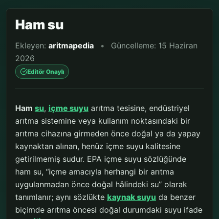
Ham su
Ekleyen:
aritmapedia
•
Güncelleme: 15 Haziran
2026
Editör Onaylı
Ham
su
,
içme suyu
arıtma tesisine, endüstriyel
arıtma sistemine veya kullanım noktasındaki bir
arıtma cihazına girmeden önce doğal ya da yapay
kaynaktan alınan, henüz içme suyu kalitesine
getirilmemiş sudur. EPA içme suyu sözlüğünde
ham su, “içme amacıyla herhangi bir arıtma
uygulanmadan önce doğal hâlindeki su” olarak
tanımlanır; aynı sözlükte
kaynak suyu
da benzer
biçimde arıtma öncesi doğal durumdaki suyu ifade