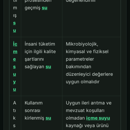
tıl
prosesinden
değerlendirilir
m
geçmiş
su
ış
s
u
İç
İnsani tüketim
Mikrobiyolojik,
m
için ilgili kalite
kimyasal ve fiziksel
e
şartlarını
parametreler
s
sağlayan
su
bakımından
u
düzenleyici değerlere
y
uygun olmalıdır
u
A
Kullanım
Uygun ileri arıtma ve
tı
sonrası
mevzuat koşulları
k
kirlenmiş
su
olmadan
içme suyu
s
kaynağı veya ürünü