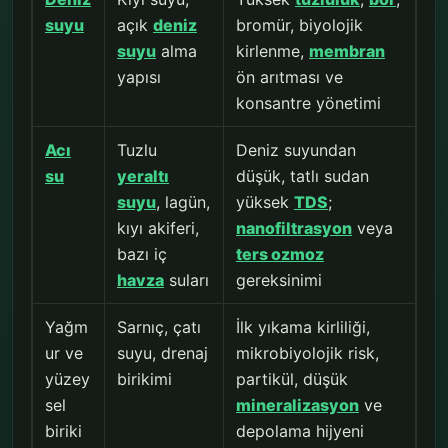
suyu
açık
deniz
bromür, biyolojik
suyu
alma
kirlenme,
membran
yapısı
ön arıtması ve
konsantre yönetimi
Acı
Tuzlu
Deniz suyundan
su
yeraltı
düşük, tatlı sudan
suyu
, lagün,
yüksek
TDS
;
kıyı akiferi,
nanofiltrasyon
veya
bazı iç
ters ozmoz
havza
suları
gereksinimi
Yağm
Sarnıç, çatı
İlk yıkama kirliliği,
ur ve
suyu, drenaj
mikrobiyolojik risk,
yüzey
birikimi
partikül, düşük
sel
mineralizasyon
ve
biriki
depolama hijyeni