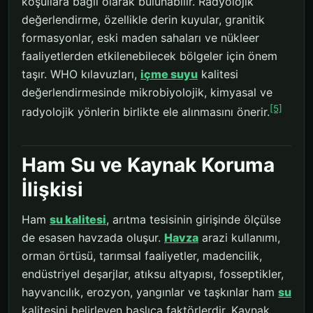
koşullara bağlı olarak bulunabilir. Radyolojik
değerlendirme, özellikle derin kuyular, granitik
formasyonlar, eski maden sahaları ve nükleer
faaliyetlerden etkilenebilecek bölgeler için önem
taşır. WHO kılavuzları,
içme suyu
kalitesi
değerlendirmesinde mikrobiyolojik, kimyasal ve
[5]
radyolojik yönlerin birlikte ele alınmasını önerir.
Ham Su ve Kaynak Koruma
İlişkisi
Ham
su kalitesi
, arıtma tesisinin girişinde ölçülse
de esasen havzada oluşur.
Havza
arazi kullanımı,
orman örtüsü, tarımsal faaliyetler, madencilik,
endüstriyel deşarjlar, atıksu altyapısı, fosseptikler,
hayvancılık, erozyon, yangınlar ve taşkınlar ham
su
kalitesini belirleyen başlıca faktörlerdir. Kaynak