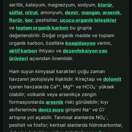
sertlik, kalsiyum, magnezyum, sodyum,
klorür
,
sülfat
,
nitrat
, amonyum,
demir
,
mangan
,
arsenik
,
florür
,
bor
, pestisitler,
uçucu organik bileşikler
ve
toplam organik karbon
bu grupta
değerlendirilir. Doğal organik madde ve toplam
organik karbon, özellikle
koagülasyon
verimi,
aktif karbon
ihtiyacı ve
dezenfeksiyon yan
ürünleri
açısından önemlidir.
Ham suyun kimyasal karakteri çoğu zaman
havzanın jeolojisiyle ilişkilidir. Kireçtaşı ve
dolomit
içeren havzalarda Ca²⁺, Mg²⁺ ve HCO₃⁻ yüksek
olabilir; volkanik veya arsenikçe zengin
formasyonlarda
arsenik
riski görülebilir; kıyı
akiferlerinde
deniz suyu
girişimi Na⁺ ve Cl⁻
artışına yol açabilir. Tarımsal alanlarda NO₃⁻,
pestisit ve fosfor; kentsel alanlarda hidrokarbonlar,