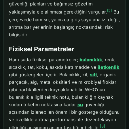
güvenliği planları ve bağımsız gözetim
[5]
yaklaşımıyla ele alınması gerektiğini vurgular.
Bu
çerçevede ham su, yalnızca giriş suyu analizi değil,
arıtma bariyerlerinin başlangıç noktasındaki risk
bilgisidir.
Fiziksel Parametreler
Ham suda fiziksel parametreler;
bulanıklık
, renk,
sıcaklık, tat, koku, askıda katı madde ve
iletkenlik
gibi göstergeleri içerir. Bulanıklık, kil,
silt
, organik
parçacık, alg, metal oksitleri ve mikrobiyal floklar
gibi partiküllerden kaynaklanabilir. WHO’nun
bulanıklıkla ilgili teknik notu, bulanıklığın kaynak
sudan tüketim noktasına kadar
su
güvenliği
açısından izlenebilen önemli bir gösterge olduğunu
ve özellikle arıtma performansı ile dezenfeksiyon
[8]
etkinliği açısından anlam taşıdığını belirtir.