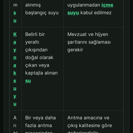
m
alınmış
uygulanmadan
içme
s
başlangıç suyu
suyu
kabul edilmez
u
K
Belirli bir
Mevzuat ve hijyen
a
yeraltı
şartlarını sağlaması
y
çıkışından
gerekir
n
doğal olarak
a
çıkan veya
k
kaptajla alınan
s
su
u
y
u
A
Bir veya daha
Arıtma amacına ve
rı
fazla arıtma
çıkış kalitesine göre