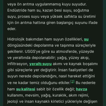
veya ön arıtma uygulanmamış kuyu suyudur.
Endüstride ham su, kazan besi suyu, soğutma
suyu, proses suyu veya yüksek saflıkta su üretimi
için ön arıtma hattına giren başlangıç suyunu ifade
eder.
Hidrolojik bakımdan ham suyun özellikleri,
su
döngüsündeki depolanma ve taşınma süreçleriyle
şekillenir. USGS’ye göre su atmosferde, yüzeyde
ve yeraltında depolanabilir; yağış, yüzey akışı,
infiltrasyon,
yeraltı suyu
akımı ve kaynak boşalımı
gibi süreçlerle yer değiştirir. İnsan faaliyetleri de
suyun nerede depolandığını, nasıl hareket ettiğini
[2]
ve ne kadar temiz olduğunu etkiler.
Bu nedenle
ham
su kalitesi
sabit bir özellik değil;
havza
kullanımı, mevsim, yağış, kuraklık, akım rejimi,
jeoloji ve insan kaynaklı kirletici yükleriyle değişen