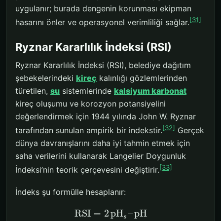
uygulanır; burada dengenin korunması ekipman
[31]
hasarını önler ve operasyonel verimliliği sağlar.
Ryznar Kararlılık İndeksi (RSI)
Ryznar Kararlılık İndeksi (RSI), belediye dağıtım
şebekelerindeki
kireç
kalınlığı gözlemlerinden
türetilen,
su
sistemlerinde
kalsiyum karbonat
kireç oluşumu ve korozyon potansiyelini
değerlendirmek için 1944 yılında John W. Ryznar
[32]
tarafından sunulan ampirik bir indekstir.
Gerçek
dünya davranışlarını daha iyi tahmin etmek için
saha verilerini kullanarak Langelier Doygunluk
[33]
İndeksi’nin teorik çerçevesini değiştirir.
İndeks şu formülle hesaplanır:
RSI
=
2
pH
–
pH
s