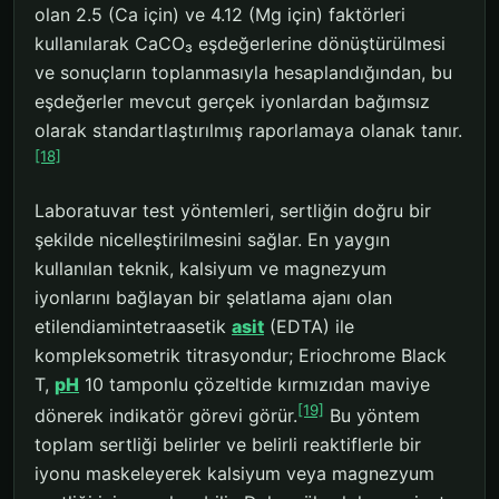
olan 2.5 (Ca için) ve 4.12 (Mg için) faktörleri
kullanılarak CaCO₃ eşdeğerlerine dönüştürülmesi
ve sonuçların toplanmasıyla hesaplandığından, bu
eşdeğerler mevcut gerçek iyonlardan bağımsız
olarak standartlaştırılmış raporlamaya olanak tanır.
[18]
Laboratuvar test yöntemleri, sertliğin doğru bir
şekilde nicelleştirilmesini sağlar. En yaygın
kullanılan teknik, kalsiyum ve magnezyum
iyonlarını bağlayan bir şelatlama ajanı olan
etilendiamintetraasetik
asit
(EDTA) ile
kompleksometrik titrasyondur; Eriochrome Black
T,
pH
10 tamponlu çözeltide kırmızıdan maviye
[19]
dönerek indikatör görevi görür.
Bu yöntem
toplam sertliği belirler ve belirli reaktiflerle bir
iyonu maskeleyerek kalsiyum veya magnezyum