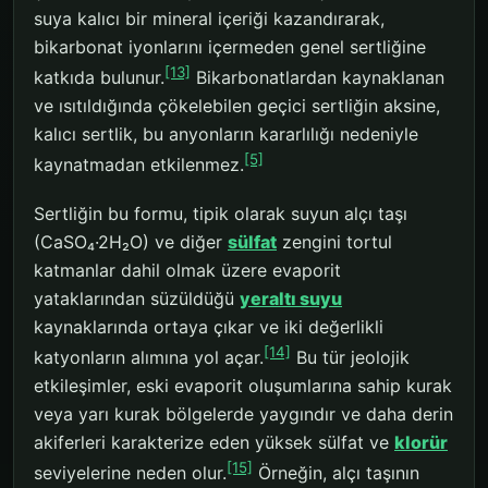
suya kalıcı bir mineral içeriği kazandırarak,
bikarbonat iyonlarını içermeden genel sertliğine
[13]
katkıda bulunur.
Bikarbonatlardan kaynaklanan
ve ısıtıldığında çökelebilen geçici sertliğin aksine,
kalıcı sertlik, bu anyonların kararlılığı nedeniyle
[5]
kaynatmadan etkilenmez.
Sertliğin bu formu, tipik olarak suyun alçı taşı
(CaSO₄·2H₂O) ve diğer
sülfat
zengini tortul
katmanlar dahil olmak üzere evaporit
yataklarından süzüldüğü
yeraltı suyu
kaynaklarında ortaya çıkar ve iki değerlikli
[14]
katyonların alımına yol açar.
Bu tür jeolojik
etkileşimler, eski evaporit oluşumlarına sahip kurak
veya yarı kurak bölgelerde yaygındır ve daha derin
akiferleri karakterize eden yüksek sülfat ve
klorür
[15]
seviyelerine neden olur.
Örneğin, alçı taşının