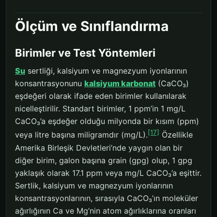
Ölçüm ve Sınıflandırma
Birimler ve Test Yöntemleri
Su
sertliği, kalsiyum ve magnezyum iyonlarının
konsantrasyonunu
kalsiyum karbonat
(CaCO₃)
eşdeğeri olarak ifade eden birimler kullanılarak
nicelleştirilir. Standart birimler, 1 ppm’in 1 mg/L
CaCO₃’a eşdeğer olduğu milyonda bir kısım (ppm)
[17]
veya litre başına miligramdır (mg/L).
Özellikle
Amerika Birleşik Devletleri’nde yaygın olan bir
diğer birim, galon başına grain (gpg) olup, 1 gpg
yaklaşık olarak 17.1 ppm veya mg/L CaCO₃’a eşittir.
Sertlik, kalsiyum ve magnezyum iyonlarının
konsantrasyonlarının, sırasıyla CaCO₃’ın moleküler
ağırlığının Ca ve Mg’nin atom ağırlıklarına oranları