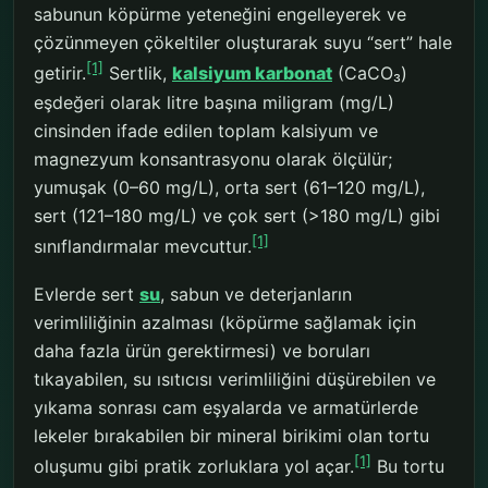
sabunun köpürme yeteneğini engelleyerek ve
çözünmeyen çökeltiler oluşturarak suyu “sert” hale
[1]
getirir.
Sertlik,
kalsiyum karbonat
(CaCO₃)
eşdeğeri olarak litre başına miligram (mg/L)
cinsinden ifade edilen toplam kalsiyum ve
magnezyum konsantrasyonu olarak ölçülür;
yumuşak (0–60 mg/L), orta sert (61–120 mg/L),
sert (121–180 mg/L) ve çok sert (>180 mg/L) gibi
[1]
sınıflandırmalar mevcuttur.
Evlerde sert
su
, sabun ve deterjanların
verimliliğinin azalması (köpürme sağlamak için
daha fazla ürün gerektirmesi) ve boruları
tıkayabilen, su ısıtıcısı verimliliğini düşürebilen ve
yıkama sonrası cam eşyalarda ve armatürlerde
lekeler bırakabilen bir mineral birikimi olan tortu
[1]
oluşumu gibi pratik zorluklara yol açar.
Bu tortu