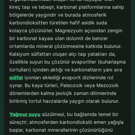
kireç taşı ve tebeşir, karbonat platformlarına sahip
bölgelerde yaygındır ve burada atmosferik
karbondioksitten türetilen hafif asidik suda
kolayca çözünürler. Magnezyum açısından zengin
bir karbonat kayası olan dolomit de benzer
ortamlarda mineral çözünmesine katkıda bulunur.
Kalsiyum sülfattan oluşan alçı taşı yatakları da,
özellikle suyun bu çözünür evaporitler (buharlaşma
tortulları) içinden aktığı ve karbonatların yanı sıra
sülfat
iyonları eklediği evaporit dizilerinde rol
oynar. Bu kaya türleri, Paleozoik veya Mezozoik
dönemlerden kalma jeolojik zaman dilimlerinde
birikmiş tortul havzalarda yaygın olarak bulunur.
Yağmur suyu
süzülmesi, bu bağlamda temel bir
süreçtir; atmosferden karbondioksiti emen yağışla
başlar, karbonat minerallerinin çözünürlüğünü