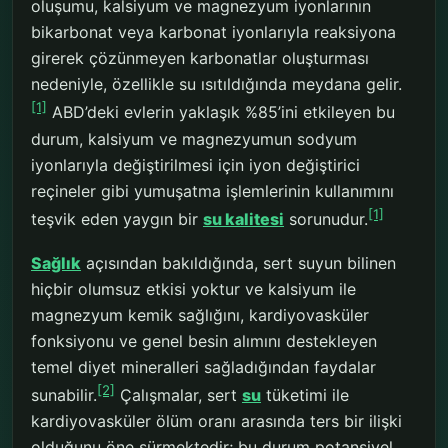
oluşumu, kalsiyum ve magnezyum iyonlarının
bikarbonat veya karbonat iyonlarıyla reaksiyona
girerek çözünmeyen karbonatlar oluşturması
nedeniyle, özellikle su ısıtıldığında meydana gelir.
[1]
ABD’deki evlerin yaklaşık %85’ini etkileyen bu
durum, kalsiyum ve magnezyumun sodyum
iyonlarıyla değiştirilmesi için iyon değiştirici
reçineler gibi yumuşatma işlemlerinin kullanımını
[1]
teşvik eden yaygın bir
su kalitesi
sorunudur.
Sağlık
açısından bakıldığında, sert suyun bilinen
hiçbir olumsuz etkisi yoktur ve kalsiyum ile
magnezyum kemik sağlığını, kardiyovasküler
fonksiyonu ve genel besin alımını destekleyen
temel diyet mineralleri sağladığından faydalar
[2]
sunabilir.
Çalışmalar, sert
su
tüketimi ile
kardiyovasküler ölüm oranı arasında ters bir ilişki
olduğunu öne sürmektedir; bu durum potansiyel