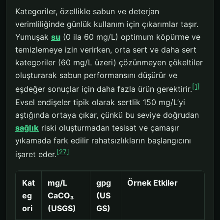
Kategoriler, özellikle sabun ve deterjan
verimliliğinde günlük kullanım için çıkarımlar taşır.
Yumuşak
su
(0 ila 60 mg/L) optimum köpürme ve
temizlemeye izin verirken, orta sert ve daha sert
kategoriler (60 mg/L üzeri) çözünmeyen çökeltiler
oluşturarak sabun performansını düşürür ve
[1]
eşdeğer sonuçlar için daha fazla ürün gerektirir.
Evsel endişeler tipik olarak sertlik 150 mg/L’yi
aştığında ortaya çıkar, çünkü bu seviye doğrudan
sağlık
riski oluşturmadan tesisat ve çamaşır
yıkamada fark edilir rahatsızlıkların başlangıcını
[27]
işaret eder.
Kat
mg/L
gpg
Örnek Etkiler
eg
CaCO₃
(US
ori
(USGS)
GS)