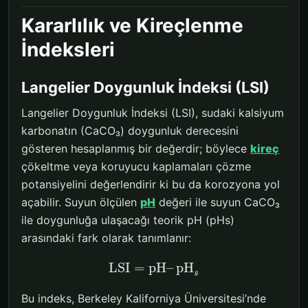
Kararlılık ve Kireçlenme
İndeksleri
Langelier Doygunluk İndeksi (LSI)
Langelier Doygunluk İndeksi (LSI), sudaki kalsiyum
karbonatın (CaCO₃) doygunluk derecesini
gösteren hesaplanmış bir değerdir; böylece
kireç
çökeltme veya koruyucu kaplamaları çözme
potansiyelini değerlendirir ki bu da korozyona yol
açabilir. Suyun ölçülen
pH
değeri ile suyun CaCO₃
ile doygunluğa ulaşacağı teorik pH (pHs)
arasındaki fark olarak tanımlanır:
LSI
=
pH
–
pH
s
Bu indeks, Berkeley Kaliforniya Üniversitesi’nde