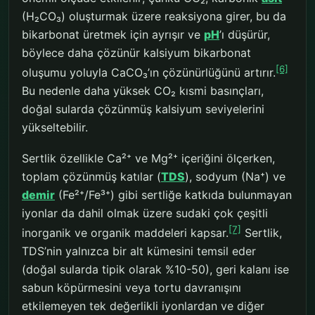
(H₂CO₃) oluşturmak üzere reaksiyona girer, bu da
bikarbonat üretmek için ayrışır ve
pH
’ı düşürür,
böylece daha çözünür kalsiyum bikarbonat
[6]
oluşumu yoluyla CaCO₃’ın çözünürlüğünü artırır.
Bu nedenle daha yüksek CO₂ kısmi basınçları,
doğal sularda çözünmüş kalsiyum seviyelerini
yükseltebilir.
Sertlik özellikle Ca²⁺ ve Mg²⁺ içeriğini ölçerken,
toplam çözünmüş katılar (
TDS
), sodyum (Na⁺) ve
demir
(Fe²⁺/Fe³⁺) gibi sertliğe katkıda bulunmayan
iyonlar da dahil olmak üzere sudaki çok çeşitli
[7]
inorganik ve organik maddeleri kapsar.
Sertlik,
TDS’nin yalnızca bir alt kümesini temsil eder
(doğal sularda tipik olarak %10-50), geri kalanı ise
sabun köpürmesini veya tortu davranışını
etkilemeyen tek değerlikli iyonlardan ve diğer