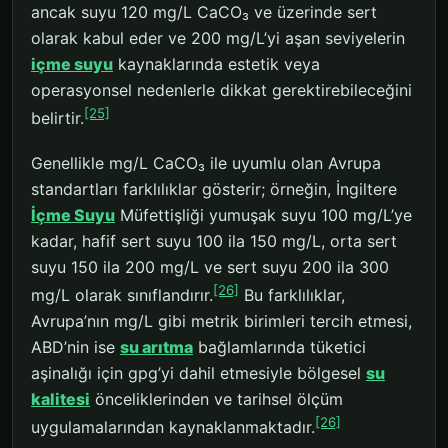
ancak suyu 120 mg/L CaCO₃ ve üzerinde sert
olarak kabul eder ve 200 mg/L’yi aşan seviyelerin
içme suyu
kaynaklarında estetik veya
operasyonsel nedenlerle dikkat gerektirebileceğini
[25]
belirtir.
Genellikle mg/L CaCO₃ ile uyumlu olan Avrupa
standartları farklılıklar gösterir; örneğin, İngiltere
İçme Suyu
Müfettişliği yumuşak suyu 100 mg/L’ye
kadar, hafif sert suyu 100 ila 150 mg/L, orta sert
suyu 150 ila 200 mg/L ve sert suyu 200 ila 300
[26]
mg/L olarak sınıflandırır.
Bu farklılıklar,
Avrupa’nın mg/L gibi metrik birimleri tercih etmesi,
ABD’nin ise
su arıtma
bağlamlarında tüketici
aşinalığı için gpg’yi dahil etmesiyle bölgesel
su
kalitesi
önceliklerinden ve tarihsel ölçüm
[26]
uygulamalarından kaynaklanmaktadır.