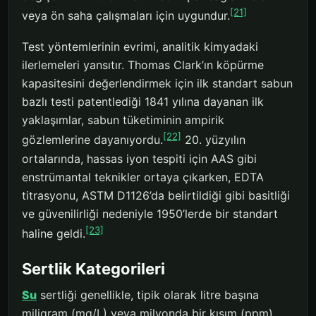
[21]
veya ön saha çalışmaları için uygundur.
Test yöntemlerinin evrimi, analitik kimyadaki
ilerlemeleri yansıtır. Thomas Clark’ın köpürme
kapasitesini değerlendirmek için ilk standart sabun
bazlı testi patentlediği 1841 yılına dayanan ilk
yaklaşımlar, sabun tüketiminin ampirik
[22]
gözlemlerine dayanıyordu.
20. yüzyılın
ortalarında, hassas iyon tespiti için AAS gibi
enstrümantal teknikler ortaya çıkarken, EDTA
titrasyonu, ASTM D1126’da belirtildiği gibi basitliği
ve güvenilirliği nedeniyle 1950’lerde bir standart
[23]
haline geldi.
Sertlik Kategorileri
Su
sertliği genellikle, tipik olarak litre başına
miligram (mg/L) veya milyonda bir kısım (ppm)