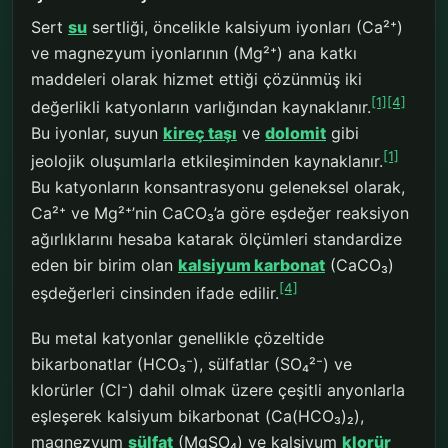
Sert
su
sertliği, öncelikle kalsiyum iyonları (Ca²⁺)
ve magnezyum iyonlarının (Mg²⁺) ana katkı
maddeleri olarak hizmet ettiği çözünmüş iki
[1]
[4]
değerlikli katyonların varlığından kaynaklanır.
Bu iyonlar, suyun
kireç taşı
ve
dolomit
gibi
[1]
jeolojik oluşumlarla etkileşiminden kaynaklanır.
Bu katyonların konsantrasyonu geleneksel olarak,
Ca²⁺ ve Mg²⁺’nin CaCO₃’a göre eşdeğer reaksiyon
ağırlıklarını hesaba katarak ölçümleri standardize
eden bir birim olan
kalsiyum karbonat
(CaCO₃)
[4]
eşdeğerleri cinsinden ifade edilir.
Bu metal katyonlar genellikle çözeltide
bikarbonatlar (HCO₃⁻), sülfatlar (SO₄²⁻) ve
klorürler (Cl⁻) dahil olmak üzere çeşitli anyonlarla
eşleşerek kalsiyum bikarbonat (Ca(HCO₃)₂),
magnezyum
sülfat
(MgSO₄) ve kalsiyum
klorür