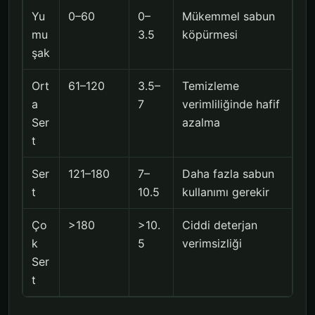
Yu
0–60
0–
Mükemmel sabun
mu
3.5
köpürmesi
şak
Ort
61–120
3.5–
Temizleme
a
7
verimliliğinde hafif
Ser
azalma
t
Ser
121–180
7–
Daha fazla sabun
t
10.5
kullanımı gerekir
Ço
>180
>10.
Ciddi deterjan
k
5
verimsizliği
Ser
t