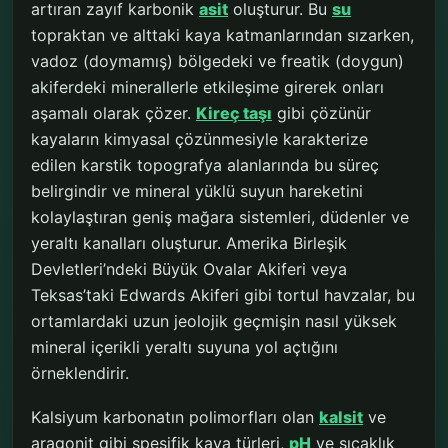
artıran zayıf karbonik
asit
oluşturur. Bu
su
topraktan ve alttaki kaya katmanlarından sızarken,
vadoz (doymamış) bölgedeki ve freatik (doygun)
akiferdeki minerallerle etkileşime girerek onları
aşamalı olarak çözer.
Kireç taşı
gibi çözünür
kayaların kimyasal çözünmesiyle karakterize
edilen karstik topografya alanlarında bu süreç
belirgindir ve mineral yüklü suyun hareketini
kolaylaştıran geniş mağara sistemleri, düdenler ve
yeraltı kanalları oluşturur. Amerika Birleşik
Devletleri’ndeki Büyük Ovalar Akiferi veya
Teksas’taki Edwards Akiferi gibi tortul havzalar, bu
ortamlardaki uzun jeolojik geçmişin nasıl yüksek
mineral içerikli yeraltı suyuna yol açtığını
örneklendirir.
Kalsiyum karbonatın polimorfları olan
kalsit
ve
aragonit gibi spesifik kaya türleri,
pH
ve sıcaklık