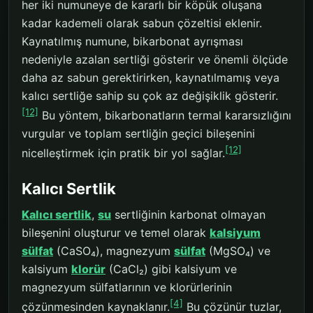
her iki numuneye de kararlı bir köpük oluşana
kadar kademeli olarak sabun çözeltisi eklenir.
Kaynatılmış numune, bikarbonat ayrışması
nedeniyle azalan sertliği gösterir ve önemli ölçüde
daha az sabun gerektirirken, kaynatılmamış veya
kalıcı sertliğe sahip su çok az değişiklik gösterir.
[12]
Bu yöntem, bikarbonatların termal kararsızlığını
vurgular ve toplam sertliğin geçici bileşenini
[12]
nicelleştirmek için pratik bir yol sağlar.
Kalıcı Sertlik
Kalıcı sertlik
,
su
sertliğinin karbonat olmayan
bileşenini oluşturur ve temel olarak
kalsiyum
sülfat
(CaSO₄), magnezyum
sülfat
(MgSO₄) ve
kalsiyum
klorür
(CaCl₂) gibi kalsiyum ve
magnezyum sülfatlarının ve klorürlerinin
[4]
çözünmesinden kaynaklanır.
Bu çözünür tuzlar,