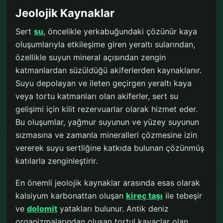
Jeolojik Kaynaklar
Sert
su
, öncelikle yerkabuğundaki çözünür kaya
oluşumlarıyla etkileşime giren yeraltı sularından,
özellikle suyun mineral açısından zengin
katmanlardan süzüldüğü akiferlerden kaynaklanır.
Suyu depolayan ve ileten geçirgen yeraltı kaya
veya tortu katmanları olan akiferler, sert su
gelişimi için kilit rezervuarlar olarak hizmet eder.
Bu oluşumlar, yağmur suyunun ve yüzey suyunun
sızmasına ve zamanla mineralleri çözmesine izin
vererek suyu sertliğine katkıda bulunan çözünmüş
katılarla zenginleştirir.
En önemli jeolojik kaynaklar arasında esas olarak
kalsiyum karbonattan oluşan
kireç taşı
ile tebeşir
ve
dolomit
yatakları bulunur. Antik deniz
organizmalarından oluşan tortul kayaçlar olan