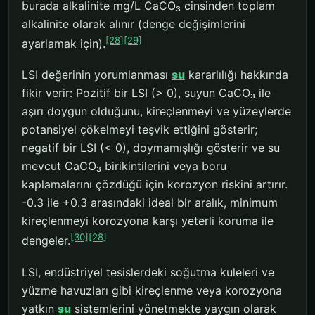
burada alkalinite mg/L CaCO₃ cinsinden toplam
alkalinite olarak alınır (denge değişimlerini
[28]
[29]
ayarlamak için).
LSI değerinin yorumlanması
su
kararlılığı hakkında
fikir verir: Pozitif bir LSI (> 0), suyun CaCO₃ ile
aşırı doygun olduğunu, kireçlenmeyi ve yüzeylerde
potansiyel çökelmeyi teşvik ettiğini gösterir;
negatif bir LSI (< 0), doymamışlığı gösterir ve su
mevcut CaCO₃ birikintilerini veya boru
kaplamalarını çözdüğü için korozyon riskini artırır.
-0.3 ile +0.3 arasındaki ideal bir aralık, minimum
kireçlenmeyi korozyona karşı yeterli koruma ile
[30]
[28]
dengeler.
LSI, endüstriyel tesislerdeki soğutma kuleleri ve
yüzme havuzları gibi kireçlenme veya korozyona
yatkın
su
sistemlerini yönetmekte yaygın olarak