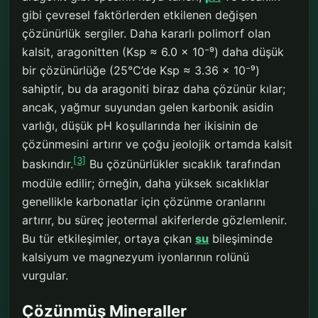
gibi çevresel faktörlerden etkilenen değişen
çözünürlük sergiler. Daha kararlı polimorf olan
kalsit, aragonitten (Ksp ≈ 6.0 × 10⁻⁹) daha düşük
bir çözünürlüğe (25°C’de Ksp ≈ 3.36 × 10⁻⁹)
sahiptir, bu da aragoniti biraz daha çözünür kılar;
ancak, yağmur suyundan gelen karbonik asidin
varlığı, düşük pH koşullarında her ikisinin de
çözünmesini artırır ve çoğu jeolojik ortamda kalsit
[3]
baskındır.
Bu çözünürlükler sıcaklık tarafından
modüle edilir; örneğin, daha yüksek sıcaklıklar
genellikle karbonatlar için çözünme oranlarını
artırır, bu süreç jeotermal akiferlerde gözlemlenir.
Bu tür etkileşimler, ortaya çıkan
su
bileşiminde
kalsiyum ve magnezyum iyonlarının rolünü
vurgular.
Çözünmüş Mineraller