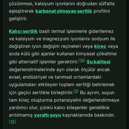
çözünmesi, kalsiyum iyonlarını doğrudan sülfatla
eşleştirerek
karbonat olmayan sertlik
profilini
geliştirir.
Kalıcı sertlik
basit termal işlemlerle giderilemez
ve kalsiyum ve magnezyum iyonlarını sodyum ile
değiştiren iyon değişim reçineleri veya
kireç
veya
soda külü gibi ajanlar kullanan kimyasal çökeltme
[16]
gibi alternatif işlemler gerektirir.
Su kalitesi
değerlendirmelerinde ayrı olarak ölçülür ancak
evsel, endüstriyel ve tarımsal ortamlardaki
uygulamaları etkileyen toplam sertliği belirlemek
[5]
için geçici sertlikle birleştirilir.
Bu ayrım, suyun
tam kireç oluşturma potansiyelini değerlendirmeye
yardımcı olur, çünkü kalıcı bileşenler genellikle
arıtılmamış
yeraltı suyu
kaynaklarında baskındır.
[15]