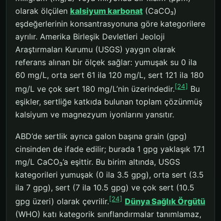
olarak ölçülen
kalsiyum karbonat
(CaCO₃)
eşdeğerlerinin konsantrasyonuna göre kategorilere
ayrılır. Amerika Birleşik Devletleri Jeoloji
Araştırmaları Kurumu (USGS) yaygın olarak
referans alınan bir ölçek sağlar: yumuşak su 0 ila
60 mg/L, orta sert 61 ila 120 mg/L, sert 121 ila 180
[24]
mg/L ve çok sert 180 mg/L’nin üzerindedir.
Bu
eşikler, sertliğe katkıda bulunan toplam çözünmüş
kalsiyum ve magnezyum iyonlarını yansıtır.
ABD’de sertlik ayrıca galon başına grain (gpg)
cinsinden de ifade edilir; burada 1 gpg yaklaşık 17.1
mg/L CaCO₃’a eşittir. Bu birim altında, USGS
kategorileri yumuşak (0 ila 3.5 gpg), orta sert (3.5
ila 7 gpg), sert (7 ila 10.5 gpg) ve çok sert (10.5
[24]
gpg üzeri) olarak çevrilir.
Dünya Sağlık Örgütü
(WHO) katı kategorik sınıflandırmalar tanımlamaz,