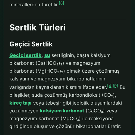
[8]
minerallerden türetilir.
Sertlik Türleri
Geçici Sertlik
Geçici sertlik
,
su
sertliğinin, başta kalsiyum
bikarbonat (Ca(HCO₃)₂) ve magnezyum
bikarbonat (Mg(HCO₃)₂) olmak üzere çözünmüş
kalsiyum ve magnezyum bikarbonatlarının
[4]
[9]
varlığından kaynaklanan kısmını ifade eder.
Bu
bileşikler, suda çözünmüş karbondioksit (CO₂),
kireç taşı
veya tebeşir gibi jeolojik oluşumlardaki
çözünmeyen
kalsiyum karbonat
(CaCO₃) veya
magnezyum karbonat (MgCO₃) ile reaksiyona
girdiğinde oluşur ve çözünür bikarbonatlar üretir: