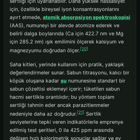
sertliği için uyarlanabilir. Daha yüksek hassasiyet
için, özellikle bireysel iyon konsantrasyonlarını
ayırt etmede,
atomik absorpsiyon spektroskopisi
(AAS), numuneyi bir alevde atomize ederek ve
belirli dalga boylarında (Ca için 422.7 nm ve Mg
için 285.2 nm) ışık emilimini ölçerek kalsiyum ve
[20]
magnezyumu doğrudan ölçer.
Saha kitleri, yerinde kullanım için pratik, yaklaşık
değerlendirmeler sunar. Sabun titrasyonu, kalıcı bir
köpük oluşana kadar
su
numunesine standart bir
sabun çözeltisi eklemeyi içerir; tüketilen sabun
hacmi sertlikle orantılıdır; bu yöntem toplam
sertliği tahmin eder ancak parazitlenmeler
[21]
nedeniyle daha az doğrudur.
Sertlik
seviyelerine tepki veren indikatörlerle emprenye
edilmiş test şeritleri, 0 ila 425 ppm arasında
değişen hızlı kolorimetrik sonuçlar sağlar ve ev