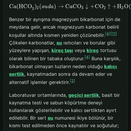
Ca(HCO
)
(
)
→
CaCO
↓
+
CO
↑
+
H
O
(
s
u
d
a
2
3
2
2
3
Benzer bir ayrışma magnezyum bikarbonat için de
meydana gelir, ancak magnezyum karbonat belirli
[4]
[11]
koşullar altında kısmen yeniden çözünebilir.
Çökelen karbonatlar,
su
ısıtıcıları ve borular gibi
yüzeylere yapışan,
kireç taşı
veya
kireç
tortusu
[4]
olarak bilinen bir tabaka oluşturur.
Buna karşılık,
bikarbonat olmayan tuzların neden olduğu
kalıcı
sertlik
, kaynatmadan sonra da devam eder ve
[2]
alternatif işlemler gerektirir.
Laboratuvar ortamlarında,
geçici sertlik
, basit bir
kaynatma testi ve sabun köpürtme deneyi
kullanılarak gösterilebilir ve kalıcı sertlikten ayırt
edilebilir. Bir sert
su
numunesi ikiye bölünür, bir
kısmı test edilmeden önce kaynatılır ve soğutulur;