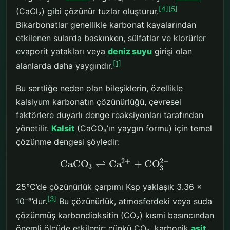
[4]
[5]
(CaCl₂) gibi çözünür tuzlar oluşturur.
Bikarbonatlar genellikle karbonat kayalarından
etkilenen sularda baskınken, sülfatlar ve klorürler
evaporit yatakları veya
deniz suyu
girişi olan
[1]
alanlarda daha yaygındır.
Bu sertliğe neden olan bileşiklerin, özellikle
kalsiyum karbonatın çözünürlüğü, çevresel
faktörlere duyarlı denge reaksiyonları tarafından
yönetilir.
Kalsit
(CaCO₃’ın yaygın formu) için temel
çözünme dengesi şöyledir:
2
+
2
−
CaCO
⇌
Ca
+
CO
3
3
25°C’de çözünürlük çarpımı Ksp yaklaşık 3.36 ×
[3]
10⁻⁹’dur.
Bu çözünürlük, atmosferdeki veya suda
çözünmüş karbondioksitin (CO₂) kısmi basıncından
önemli ölçüde etkilenir; çünkü CO₂, karbonik
asit