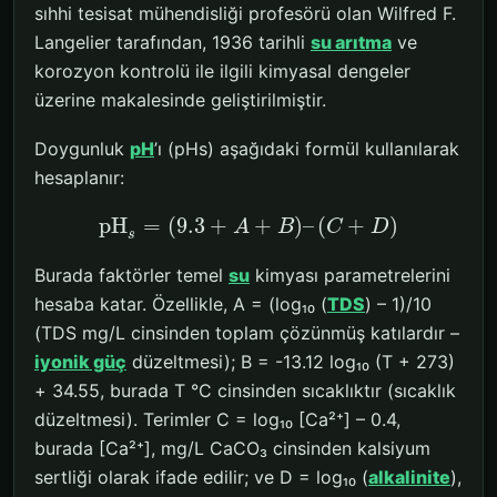
sıhhi tesisat mühendisliği profesörü olan Wilfred F.
Langelier tarafından, 1936 tarihli
su arıtma
ve
korozyon kontrolü ile ilgili kimyasal dengeler
üzerine makalesinde geliştirilmiştir.
Doygunluk
pH
’ı (pHs) aşağıdaki formül kullanılarak
hesaplanır:
pH
=
(
9.3
+
+
)
–
(
+
)
A
B
C
D
s
Burada faktörler temel
su
kimyası parametrelerini
hesaba katar. Özellikle, A = (log₁₀ (
TDS
) – 1)/10
(TDS mg/L cinsinden toplam çözünmüş katılardır –
iyonik güç
düzeltmesi); B = -13.12 log₁₀ (T + 273)
+ 34.55, burada T °C cinsinden sıcaklıktır (sıcaklık
düzeltmesi). Terimler C = log₁₀ [Ca²⁺] – 0.4,
burada [Ca²⁺], mg/L CaCO₃ cinsinden kalsiyum
sertliği olarak ifade edilir; ve D = log₁₀ (
alkalinite
),