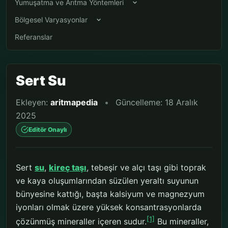
Yumuşatma ve Arıtma Yöntemleri
Bölgesel Varyasyonlar
Referanslar
Sert Su
Ekleyen:
aritmapedia
•
Güncelleme: 18 Aralık
2025
Editör Onaylı
Sert
su
,
kireç taşı
, tebeşir ve alçı taşı gibi toprak
ve kaya oluşumlarından süzülen yeraltı suyunun
bünyesine kattığı, başta kalsiyum ve magnezyum
iyonları olmak üzere yüksek konsantrasyonlarda
[1]
çözünmüş mineraller içeren sudur.
Bu mineraller,