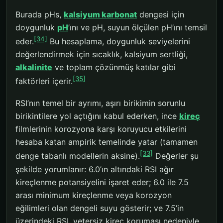
Burada pHs,
kalsiyum karbonat
dengesi için
doygunluk
pH
’ını ve pH, suyun ölçülen pH’ını temsil
[34]
eder.
Bu hesaplama, doygunluk seviyelerini
değerlendirmek için sıcaklık, kalsiyum sertliği,
alkalinite
ve toplam çözünmüş katılar gibi
[35]
faktörleri içerir.
RSI’nın temel bir ayrımı, aşırı birikimin sorunlu
birikintilere yol açtığını kabul ederken, ince
kireç
filmlerinin korozyona karşı koruyucu etkilerini
hesaba katan ampirik temelinde yatar (tamamen
[33]
denge tabanlı modellerin aksine).
Değerler şu
şekilde yorumlanır: 6.0’ın altındaki RSI ağır
kireçlenme potansiyelini işaret eder; 6.0 ile 7.5
arası minimum kireçlenme veya korozyon
eğilimleri olan dengeli suyu gösterir; ve 7.5’in
üzerindeki RSI, yetersiz kireç koruması nedeniyle