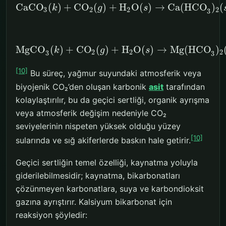
CaCO
(
)
+
CO
(
)
+
H
O
(
)
→
Ca(HCO
)
(
k
g
s
3
2
2
2
3
MgCO
(
)
+
CO
(
)
+
H
O
(
)
→
Mg(HCO
)
k
g
s
2
2
2
3
3
[10]
Bu süreç, yağmur suyundaki atmosferik veya
biyojenik CO₂’den oluşan karbonik
asit
tarafından
kolaylaştırılır, bu da geçici sertliği, organik ayrışma
veya atmosferik değişim nedeniyle CO₂
seviyelerinin nispeten yüksek olduğu yüzey
[10]
sularında ve sığ akiferlerde baskın hale getirir.
Geçici sertliğin temel özelliği, kaynatma yoluyla
giderilebilmesidir; kaynatma, bikarbonatları
çözünmeyen karbonatlara, suya ve karbondioksit
gazına ayrıştırır. Kalsiyum bikarbonat için
reaksiyon şöyledir: