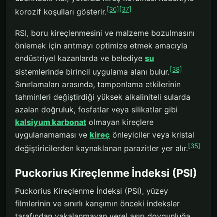
[36]
[37]
korozif koşulları gösterir.
RSI, boru kireçlenmesini ve malzeme bozulmasını
önlemek için arıtmayı optimize etmek amacıyla
endüstriyel kazanlarda ve belediye
su
[38]
sistemlerinde birincil uygulama alanı bulur.
Sınırlamaları arasında, tamponlama etkilerinin
tahminleri değiştirdiği yüksek alkaliniteli sularda
azalan doğruluk, fosfatlar veya silikatlar gibi
kalsiyum karbonat
olmayan kireçlere
uygulanamaması ve
kireç
önleyiciler veya kristal
[35]
değiştiricilerden kaynaklanan parazitler yer alır.
Puckorius Kireçlenme İndeksi (PSI)
Puckorius Kireçlenme İndeksi (PSI), yüzey
filmlerinin ve sınırlı karışımın önceki indeksler
tarafından yakalanmayan yerel aşırı doygunluğa