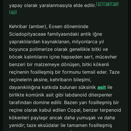
[37]
[38]
[39]
yapay olarak yaralanmasıyla elde edilir.
[40]
Kehribar (amber), Eosen döneminde
Sciadopityaceae familyasındaki antik iğne
yapraklılardan kaynaklanan, milyonlarca yıl
boyunca polimerize olarak genellikle bitki ve
böcek kalıntılarını içine hapseden sert, mücevher
benzeri bir malzemeye dönüşen, bitki kökenli
reçinenin fosilleşmiş bir formunu temsil eder. Taze
reçinelerin aksine, kehribarın bileşimi,
dayanıklılığına katkıda bulunan süksinik
asit
ile
birlikte komünik asit gibi labdanoid diterpenler
tarafından domine edilir. Bazen yarı fosilleşmiş bir
reçine olarak kabul edilen Copal, benzer terpenoid
kökenleri paylaşır ancak daha yumuşak ve daha
yenidir; taze eksüdalar ile tamamen fosilleşmiş