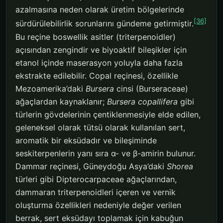
azalmasına neden olarak üretim bölgelerinde
[36]
sürdürülebilirlik sorunlarını gündeme getirmiştir.
Bu reçine boswellik asitler (triterpenoidler)
açısından zengindir ve biyoaktif bileşikler için
etanol içinde maserasyon yoluyla daha fazla
ekstrakte edilebilir. Copal reçinesi, özellikle
Mezoamerika’daki
Bursera
cinsi (Burseraceae)
ağaçlardan kaynaklanır;
Bursera copallifera
gibi
türlerin gövdelerinin çentiklenmesiyle elde edilen,
geleneksel olarak tütsü olarak kullanılan sert,
aromatik bir eksüdadır ve bileşiminde
seskiterpenlerin yanı sıra α- ve β-amirin bulunur.
Dammar reçinesi, Güneydoğu Asya’daki
Shorea
türleri gibi Dipterocarpaceae ağaçlarından,
dammaran triterpenoidleri içeren ve vernik
oluşturma özellikleri nedeniyle değer verilen
berrak, sert eksüdayı toplamak için kabuğun