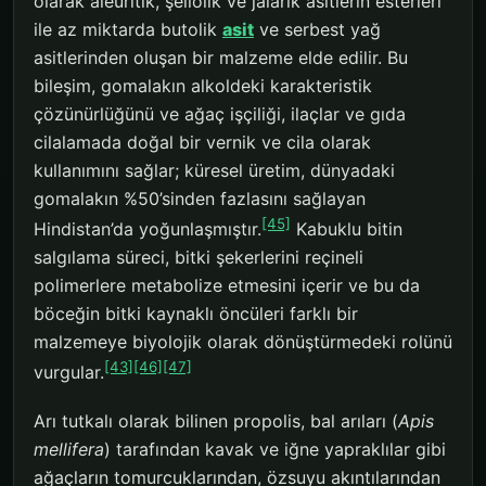
olarak aleuritik, şellolik ve jalarik asitlerin esterleri
ile az miktarda butolik
asit
ve serbest yağ
asitlerinden oluşan bir malzeme elde edilir. Bu
bileşim, gomalakın alkoldeki karakteristik
çözünürlüğünü ve ağaç işçiliği, ilaçlar ve gıda
cilalamada doğal bir vernik ve cila olarak
kullanımını sağlar; küresel üretim, dünyadaki
gomalakın %50’sinden fazlasını sağlayan
[45]
Hindistan’da yoğunlaşmıştır.
Kabuklu bitin
salgılama süreci, bitki şekerlerini reçineli
polimerlere metabolize etmesini içerir ve bu da
böceğin bitki kaynaklı öncüleri farklı bir
malzemeye biyolojik olarak dönüştürmedeki rolünü
[43]
[46]
[47]
vurgular.
Arı tutkalı olarak bilinen propolis, bal arıları (
Apis
mellifera
) tarafından kavak ve iğne yapraklılar gibi
ağaçların tomurcuklarından, özsuyu akıntılarından