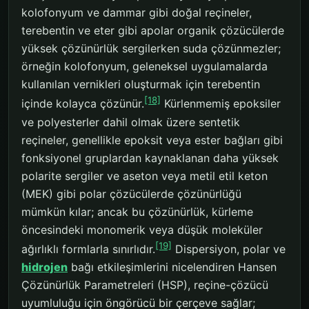
kolofonyum ve dammar gibi doğal reçineler,
terebentin ve eter gibi apolar organik çözücülerde
yüksek çözünürlük sergilerken suda çözünmezler;
örneğin kolofonyum, geleneksel uygulamalarda
kullanılan vernikleri oluşturmak için terebentin
[18]
içinde kolayca çözünür.
Kürlenmemiş epoksiler
ve polyesterler dahil olmak üzere sentetik
reçineler, genellikle epoksit veya ester bağları gibi
fonksiyonel gruplardan kaynaklanan daha yüksek
polarite sergiler ve aseton veya metil etil keton
(MEK) gibi polar çözücülerde çözünürlüğü
mümkün kılar; ancak bu çözünürlük, kürleme
öncesindeki monomerik veya düşük moleküler
[19]
ağırlıklı formlarla sınırlıdır.
Dispersiyon, polar ve
hidrojen
bağı etkileşimlerini nicelendiren Hansen
Çözünürlük Parametreleri (HSP), reçine-çözücü
uyumluluğu için öngörücü bir çerçeve sağlar;