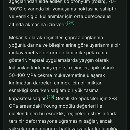
ağaçlarından elde edilen kolofonyum (rosin), 70–
100°C civarında bir yumuşama noktasına sahiptir
ve vernik gibi kullanımlar için orta derecede ısı
[28]
altında akmasına izin verir.
Mekanik olarak reçineler, çapraz bağlanma
yoğunluklarına ve bileşimlerine göre uyarlanmış bir
mukavemet ve deforme olabilirlik spektrumu
gösterir. Yapısal uygulamalarda yaygın olarak
kullanılan kürlenmiş epoksi reçineler, tipik olarak
50–100 MPa çekme mukavemetine ulaşarak
kırılmadan darbeleri emmek için bir miktar
esnekliği korurken sağlam bir yük taşıma
[29]
kapasitesi sağlar.
Genellikle epoksiler için 2–3
GPa arasındaki Young modülü değerleri ile
nicelendirilen bu esneklik, reçinelerin stres altında
tersinir deformasyona uğramasını sağlar, ancak
yüksek oranda çapraz bağlı varyantlar kırılganlığa