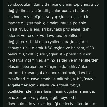
ve eksüdalarından bitki reçinelerinin toplanması ve
değiştirilmesiyle üretilir; arılar bunları tükürük
enzimetleriyle çiğner ve yapışkan, reçineli bir
madde oluşturmak için balmumu ve polenle
karıştırır. Bu işlem, arı kaynaklı proteinleri dahil
ederek ve fenolik ve flavonoid profillerini
değiştirerek bitki materyallerini başkalaştırır;
sonuçta tipik olarak %50 reçine ve balsam, %30
balmumu, %10 uçucu yağlar, %5 polen ve eser
miktarda vitaminler, amino asitler ve minerallerden
oluşan heterojen bir karışım elde edilir. Arılar
propolisi kovan çatlaklarını kapatmak, davetsiz
misafirleri mumyalamak ve mikrobiyal büyümeyi
engellemek için kullanır ve antimikrobiyal
özelliklerinden yararlanır; insan uygulamalarında,
pinosembrin ve galangin gibi biyoaktif
flavonoidlerin yüksek içeriği nedeniyle tentürlerde