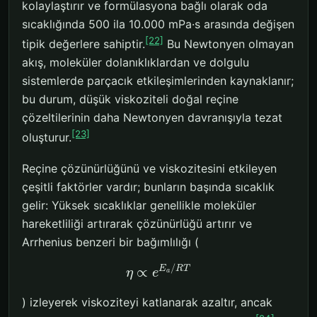
kolaylaştırır ve formülasyona bağlı olarak oda
sıcaklığında 500 ila 10.000 mPa·s arasında değişen
[22]
tipik değerlere sahiptir.
Bu Newtonyen olmayan
akış, moleküler dolanıklıklardan ve dolgulu
sistemlerde parçacık etkileşimlerinden kaynaklanır;
bu durum, düşük viskoziteli doğal reçine
çözeltilerinin daha Newtonyen davranışıyla tezat
[23]
oluşturur.
Reçine çözünürlüğünü ve viskozitesini etkileyen
çeşitli faktörler vardır; bunların başında sıcaklık
gelir: Yüksek sıcaklıklar genellikle moleküler
hareketliliği artırarak çözünürlüğü artırır ve
Arrhenius benzeri bir bağımlılığı (
/
E
R
T
∝
η
e
a
) izleyerek viskoziteyi katlanarak azaltır, ancak