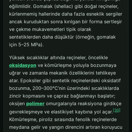
eğilimlidir. Gomalak (shellac) gibi doğal reçineler,
kürlenmemiş hallerinde daha fazla esneklik sergiler
ancak kuruduktan sonra kırılgan bir forma sertleşir
ve çekme mukavemetleri tipik olarak
sentetiklerden daha düşüktür (örneğin, gomalak
için 5–25 MPa).
Yüksek sıcaklıklar altında reçineler, öncelikle
oksidasyon
ve kömürleşme yoluyla bozunmaya
uğrar ve zamanla mekanik özelliklerini tehlikeye
atar. Epoksiler gibi sentetik reçinelerdeki oksidatif
bozunma, 200–300°C’nin üzerindeki sıcaklıklarda
zincir kopmasını ve çapraz bağlanmayı başlatır;
oksijen
polimer
omurgalarıyla reaksiyona girdikçe
[30]
gevrekleşmeye ve elastikiyet kaybına yol açar.
Kömürleşme, piroliz sırasında fenolik reçinelerde
meydana gelir ve yangın direncini artıran koruyucu