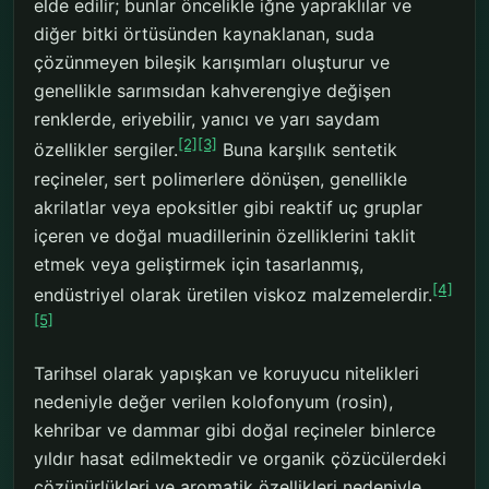
elde edilir; bunlar öncelikle iğne yapraklılar ve
diğer bitki örtüsünden kaynaklanan, suda
çözünmeyen bileşik karışımları oluşturur ve
genellikle sarımsıdan kahverengiye değişen
renklerde, eriyebilir, yanıcı ve yarı saydam
[2]
[3]
özellikler sergiler.
Buna karşılık sentetik
reçineler, sert polimerlere dönüşen, genellikle
akrilatlar veya epoksitler gibi reaktif uç gruplar
içeren ve doğal muadillerinin özelliklerini taklit
etmek veya geliştirmek için tasarlanmış,
[4]
endüstriyel olarak üretilen viskoz malzemelerdir.
[5]
Tarihsel olarak yapışkan ve koruyucu nitelikleri
nedeniyle değer verilen kolofonyum (rosin),
kehribar ve dammar gibi doğal reçineler binlerce
yıldır hasat edilmektedir ve organik çözücülerdeki
çözünürlükleri ve aromatik özellikleri nedeniyle