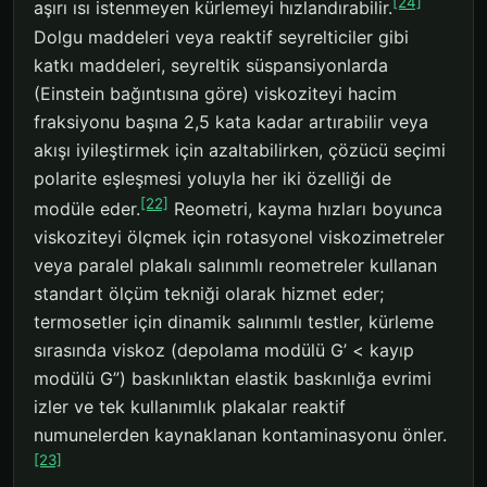
[24]
aşırı ısı istenmeyen kürlemeyi hızlandırabilir.
Dolgu maddeleri veya reaktif seyrelticiler gibi
katkı maddeleri, seyreltik süspansiyonlarda
(Einstein bağıntısına göre) viskoziteyi hacim
fraksiyonu başına 2,5 kata kadar artırabilir veya
akışı iyileştirmek için azaltabilirken, çözücü seçimi
polarite eşleşmesi yoluyla her iki özelliği de
[22]
modüle eder.
Reometri, kayma hızları boyunca
viskoziteyi ölçmek için rotasyonel viskozimetreler
veya paralel plakalı salınımlı reometreler kullanan
standart ölçüm tekniği olarak hizmet eder;
termosetler için dinamik salınımlı testler, kürleme
sırasında viskoz (depolama modülü G’ < kayıp
modülü G”) baskınlıktan elastik baskınlığa evrimi
izler ve tek kullanımlık plakalar reaktif
numunelerden kaynaklanan kontaminasyonu önler.
[23]