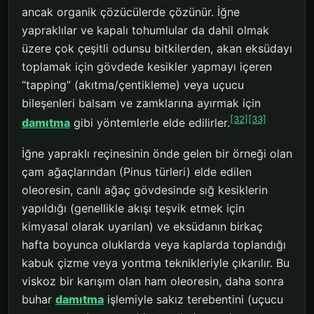
ancak organik çözücülerde çözünür. İğne
yapraklılar ve kapalı tohumlular da dahil olmak
üzere çok çeşitli odunsu bitkilerden, akan eksüdayı
toplamak için gövdede kesikler yapmayı içeren
“tapping” (akıtma/çentikleme) veya uçucu
bileşenleri balsam ve zamklarına ayırmak için
[32]
[33]
damıtma
gibi yöntemlerle elde edilirler.
İğne yapraklı reçinesinin önde gelen bir örneği olan
çam ağaçlarından (Pinus türleri) elde edilen
oleoresin, canlı ağaç gövdesinde sığ kesiklerin
yapıldığı (genellikle akışı teşvik etmek için
kimyasal olarak uyarılan) ve eksüdanın birkaç
hafta boyunca oluklarda veya kaplarda toplandığı
kabuk çizme veya yontma teknikleriyle çıkarılır. Bu
viskoz bir karışım olan ham oleoresin, daha sonra
buhar
damıtma
işlemiyle sakız terebentini (uçucu