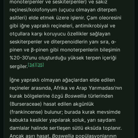
monoterpenler ve seskiterpenler) ve sakız
reçinesi/kolofonyum (uçucu olmayan diterpen
asitleri) elde etmek üzere işlenir. Çam oleoresini
gibi iğne yapraklı reçineleri, antimikrobiyal ve
otçullara karşı koruyucu özellikler sağlayan
seskiterpenler ve diterpenoidlerin yanı sıra, α-
pinen ve β-pinen gibi monoterpenlerin bileşimin
%20-30’unu oluşturduğu yüksek terpen içeriği
[34]
[35]
sergiler.
İğne yapraklı olmayan ağaçlardan elde edilen
reçineler arasında, Afrika ve Arap Yarımadası’nın
kurak bölgelerine özgü
Boswellia
türlerinden
(Burseraceae) hasat edilen akgünlük
(frankincense) bulunur; burada kurak mevsimde
kabukta kesikler yapılarak soluk, yarı saydam
damlalar halinde sertleşen sütlü eksüda toplanır.
Ancak aşırı hasat,
Boswellia
popülasyonlarının