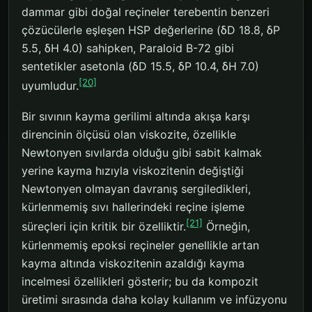
dammar gibi doğal reçineler terebentin benzeri
çözücülerle eşleşen HSP değerlerine (δD 18.8, δP
5.5, δH 4.0) sahipken, Paraloid B-72 gibi
sentetikler asetonla (δD 15.5, δP 10.4, δH 7.0)
[20]
uyumludur.
Bir sıvının kayma gerilimi altında akışa karşı
direncinin ölçüsü olan viskozite, özellikle
Newtonyen sıvılarda olduğu gibi sabit kalmak
yerine kayma hızıyla viskozitenin değiştiği
Newtonyen olmayan davranış sergiledikleri,
kürlenmemiş sıvı hallerindeki reçine işleme
[21]
süreçleri için kritik bir özelliktir.
Örneğin,
kürlenmemiş epoksi reçineler genellikle artan
kayma altında viskozitenin azaldığı kayma
incelmesi özellikleri gösterir; bu da kompozit
üretimi sırasında daha kolay kullanım ve infüzyonu