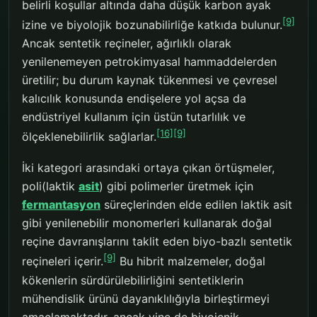
belirli koşullar altında daha düşük karbon ayak
[9]
izine ve biyolojik bozunabilirliğe katkıda bulunur.
Ancak sentetik reçineler, ağırlıklı olarak
yenilenemeyen petrokimyasal hammaddelerden
üretilir; bu durum kaynak tükenmesi ve çevresel
kalıcılık konusunda endişelere yol açsa da
endüstriyel kullanım için üstün tutarlılık ve
[16]
[9]
ölçeklenebilirlik sağlarlar.
İki kategori arasındaki ortaya çıkan örtüşmeler,
poli(laktik
asit
) gibi polimerler üretmek için
fermantasyon
süreçlerinden elde edilen laktik asit
gibi yenilenebilir monomerleri kullanarak doğal
reçine davranışlarını taklit eden biyo-bazlı sentetik
[9]
reçineleri içerir.
Bu hibrit malzemeler, doğal
kökenlerin sürdürülebilirliğini sentetiklerin
mühendislik ürünü dayanıklılığıyla birleştirmeyi
amaçlamaktadır, ancak yine de biyojenik