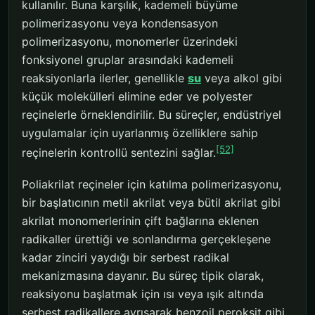
kullanılır. Buna karşılık, kademeli büyüme
polimerizasyonu veya kondensasyon
polimerizasyonu, monomerler üzerindeki
fonksiyonel gruplar arasındaki kademeli
reaksiyonlarla ilerler, genellikle
su
veya alkol gibi
küçük molekülleri elimine eder ve polyester
reçinelerle örneklendirilir. Bu süreçler, endüstriyel
uygulamalar için uyarlanmış özelliklere sahip
[52]
reçinelerin kontrollü sentezini sağlar.
Poliakrilat reçineler için katılma polimerizasyonu,
bir başlatıcının metil akrilat veya bütil akrilat gibi
akrilat monomerlerinin çift bağlarına eklenen
radikaller ürettiği ve sonlandırma gerçekleşene
kadar zinciri yaydığı bir serbest radikal
mekanizmasına dayanır. Bu süreç tipik olarak,
reaksiyonu başlatmak için ısı veya ışık altında
serbest radikallere ayrışarak benzoil peroksit gibi