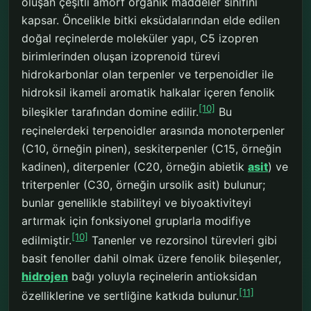
oluşan çeşitli amorf organik maddeler sınıfını
kapsar. Öncelikle bitki eksüdalarından elde edilen
doğal reçinelerde moleküler yapı, C5 izopren
birimlerinden oluşan izoprenoid türevi
hidrokarbonlar olan terpenler ve terpenoidler ile
hidroksil ikameli aromatik halkalar içeren fenolik
[10]
bileşikler tarafından domine edilir.
Bu
reçinelerdeki terpenoidler arasında monoterpenler
(C10, örneğin pinen), seskiterpenler (C15, örneğin
kadinen), diterpenler (C20, örneğin abietik
asit
) ve
triterpenler (C30, örneğin ursolik asit) bulunur;
bunlar genellikle stabiliteyi ve biyoaktiviteyi
artırmak için fonksiyonel gruplarla modifiye
[10]
edilmiştir.
Tanenler ve rezorsinol türevleri gibi
basit fenoller dahil olmak üzere fenolik bileşenler,
hidrojen
bağı yoluyla reçinelerin antioksidan
[11]
özelliklerine ve sertliğine katkıda bulunur.