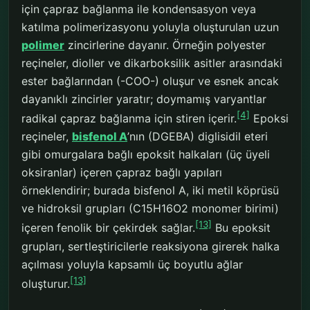
için çapraz bağlanma ile kondensasyon veya
katılma polimerizasyonu yoluyla oluşturulan uzun
polimer
zincirlerine dayanır. Örneğin polyester
reçineler, dioller ve dikarboksilik asitler arasındaki
ester bağlarından (-COO-) oluşur ve esnek ancak
dayanıklı zincirler yaratır; doymamış varyantlar
[4]
radikal çapraz bağlanma için stiren içerir.
Epoksi
reçineler,
bisfenol A
’nın (DGEBA) diglisidil eteri
gibi omurgalara bağlı epoksit halkaları (üç üyeli
oksiranlar) içeren çapraz bağlı yapıları
örneklendirir; burada bisfenol A, iki metil köprüsü
ve hidroksil grupları (C15H16O2 monomer birimi)
[13]
içeren fenolik bir çekirdek sağlar.
Bu epoksit
grupları, sertleştiricilerle reaksiyona girerek halka
açılması yoluyla kapsamlı üç boyutlu ağlar
[13]
oluşturur.