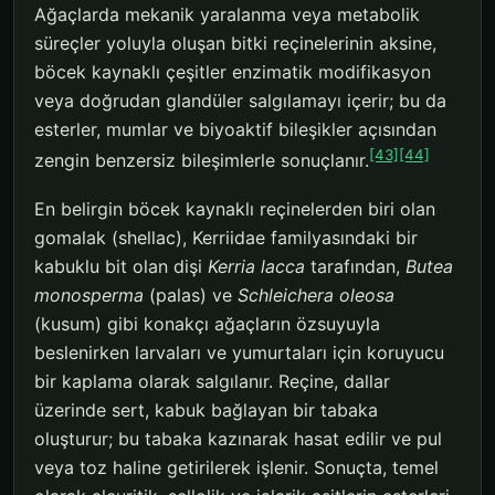
Ağaçlarda mekanik yaralanma veya metabolik
süreçler yoluyla oluşan bitki reçinelerinin aksine,
böcek kaynaklı çeşitler enzimatik modifikasyon
veya doğrudan glandüler salgılamayı içerir; bu da
esterler, mumlar ve biyoaktif bileşikler açısından
[43]
[44]
zengin benzersiz bileşimlerle sonuçlanır.
En belirgin böcek kaynaklı reçinelerden biri olan
gomalak (shellac), Kerriidae familyasındaki bir
kabuklu bit olan dişi
Kerria lacca
tarafından,
Butea
monosperma
(palas) ve
Schleichera oleosa
(kusum) gibi konakçı ağaçların özsuyuyla
beslenirken larvaları ve yumurtaları için koruyucu
bir kaplama olarak salgılanır. Reçine, dallar
üzerinde sert, kabuk bağlayan bir tabaka
oluşturur; bu tabaka kazınarak hasat edilir ve pul
veya toz haline getirilerek işlenir. Sonuçta, temel