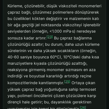
Kürleme, çözünebilir, düşük viskoziteli monomerleri
çapraz bağlı, çözünmez polimerlere dönüştürerek
bu özellikleri kökten değiştirir ve malzemenin katı
bir ağa geçtiği jel noktasında viskoziteyi işlenebilir
seviyelerden (örneğin, <1.000 mPa·s) neredeyse
[23]
sonsuza kadar artırır.
Bu çapraz bağlanma
çözünürlüğü azaltır; bu durum, daha uzun kürleme
sürelerinin ve daha yüksek sıcaklıkların (örneğin,
40-60 saniye boyunca 60°C), 10°C’deki daha kısa
maruziyetlere kıyasla çözünürlüğü azalttığı,
reaksiyona girmemiş monomer sızmasını en aza
indirdiği ve boyutsal kararlılığı artırdığı reçine
[25]
kompozitlerinde kanıtlanmıştır.
Ortaya çıkan
yüksek çapraz bağ yoğunluğuna sahip termoset
yapı, polimeri öncüllerini çözen çözücülere karşı
dirençli hale getirir; bu, dayanıklılık gerektiren
[26]
uygulamalar için temel bir dönüşümdür.