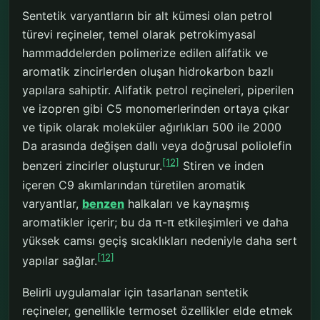
Sentetik varyantların bir alt kümesi olan petrol
türevi reçineler, temel olarak petrokimyasal
hammaddelerden polimerize edilen alifatik ve
aromatik zincirlerden oluşan hidrokarbon bazlı
yapılara sahiptir. Alifatik petrol reçineleri, piperilen
ve izopren gibi C5 monomerlerinden ortaya çıkar
ve tipik olarak moleküler ağırlıkları 500 ile 2000
Da arasında değişen dallı veya doğrusal poliolefin
[12]
benzeri zincirler oluşturur.
Stiren ve inden
içeren C9 akımlarından türetilen aromatik
varyantlar,
benzen
halkaları ve kaynaşmış
aromatikler içerir; bu da π-π etkileşimleri ve daha
yüksek camsı geçiş sıcaklıkları nedeniyle daha sert
[12]
yapılar sağlar.
Belirli uygulamalar için tasarlanan sentetik
reçineler, genellikle termoset özellikler elde etmek