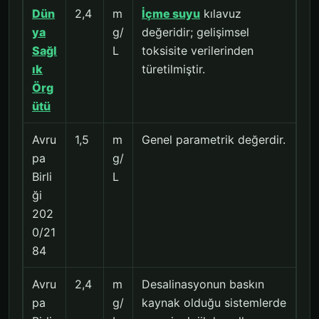
Dün
2,4
m
İçme suyu
kılavuz
ya
g/
değeridir; gelişimsel
Sağl
L
toksisite verilerinden
ık
türetilmiştir.
Örg
ütü
Avru
1,5
m
Genel parametrik değerdir.
pa
g/
Birli
L
ği
202
0/21
84
Avru
2,4
m
Desalinasyonun baskın
pa
g/
kaynak olduğu sistemlerde