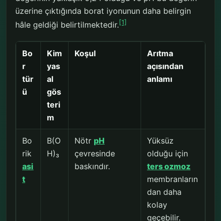
üzerine çıktığında borat iyonunun daha belirgin
[1]
hâle geldiği belirtilmektedir.
Bo
Kim
Koşul
Arıtma
r
yas
açısından
tür
al
anlamı
ü
gös
teri
m
Bo
B(O
Nötr
pH
Yüksüz
rik
H)₃
çevresinde
olduğu için
asi
baskındır.
ters ozmoz
t
membranların
dan daha
kolay
geçebilir.