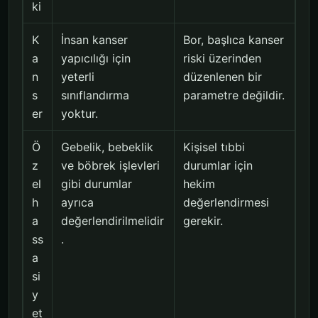
ki
K
İnsan kanser
Bor, başlıca kanser
a
yapıcılığı için
riski üzerinden
n
yeterli
düzenlenen bir
s
sınıflandırma
parametre değildir.
er
yoktur.
Ö
Gebelik, bebeklik
Kişisel tıbbi
z
ve böbrek işlevleri
durumlar için
el
gibi durumlar
hekim
h
ayrıca
değerlendirmesi
a
değerlendirilmelidir
gerekir.
ss
.
a
si
y
et