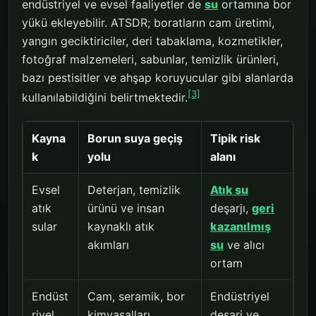
endüstriyel ve evsel faaliyetler de
su
ortamına bor
yükü ekleyebilir. ATSDR; boratların cam üretimi,
yangın geciktiriciler, deri tabaklama, kozmetikler,
fotoğraf malzemeleri, sabunlar, temizlik ürünleri,
bazı pestisitler ve ahşap koruyucular gibi alanlarda
[3]
kullanılabildiğini belirtmektedir.
Kayna
Borun suya geçiş
Tipik risk
k
yolu
alanı
Evsel
Deterjan, temizlik
Atık su
atık
ürünü ve insan
deşarjı,
geri
sular
kaynaklı atık
kazanılmış
akımları
su
ve alıcı
ortam
Endüst
Cam, seramik, bor
Endüstriyel
riyel
kimyasalları,
deşarj ve