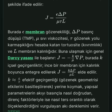
şekilde ifade edilir:
Δ
ϵ
P
=
J
μ
τ
L
Δ
Burada
membran
gözenekliliği,
basınç
ϵ
P
düşüşü (TMP),
sıvı viskozitesi,
gözenek yolu
μ
τ
karmaşıklığını hesaba katan tortuosite (kıvrımlılık)
ve
membran kalınlığıdır. Buna ulaşmak için genel
L
k
=
−
∇
Darcy yasası
ile başlanır:
, burada
J
P
k
μ
içsel geçirgenliktir; ince bir membran için kalınlık
Δ
k
P
=
boyunca entegre edilerek
elde edilir.
J
μ
L
ϵ
≈
efektif geçirgenliği (gözenek geometrisi
k
τ
etkilerini basitleştirerek) yerine koymak, yapısal
parametrelerin akıyı basınçla nasıl doğrudan,
direnç faktörleriyle ise nasıl ters orantılı olarak
ölçeklendirdiğini vurgulayan akı denklemini verir.
[17]
[21]