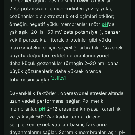
moleküler ağırlık kesme sınırı (MWCO) yer alır.
Zeta potansiyeli ile nicelendirilen yüzey yükü,
çözünenlerle elektrostatik etkileşimleri etkiler;
örneğin, negatif yüklü membranlar (nötr
pH
’da
yaklaşık -20 ila -50 mV zeta potansiyeli), benzer
yüklü parçacıkları iterek proteinler gibi yüklü
makromoleküller için seçiciliği artırabilir. Gözenek
boyutu doğrudan reddetme oranlarını yönetir;
daha küçük gözenekler (örneğin 2–20 nm) daha
büyük çözünenlerin daha yüksek oranda
[28]
[29]
tutulmasını sağlar.
Dayanıklılık faktörleri, operasyonel stresler altında
uzun vadeli performansı sağlar. Polimerik
membranlar,
pH
2–12 arasında kimyasal kararlılık
ve yaklaşık 50°C’ye kadar termal direnç
sergilerken, esnek yapıları basınç farklarına
dayanmalarını sağlar. Seramik membranlar, aşırı pH