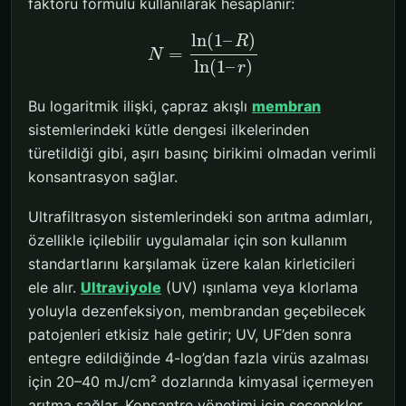
faktörü formülü kullanılarak hesaplanır:
ln
(
1
–
)
R
=
N
ln
(
1
–
)
r
Bu logaritmik ilişki, çapraz akışlı
membran
sistemlerindeki kütle dengesi ilkelerinden
türetildiği gibi, aşırı basınç birikimi olmadan verimli
konsantrasyon sağlar.
Ultrafiltrasyon sistemlerindeki son arıtma adımları,
özellikle içilebilir uygulamalar için son kullanım
standartlarını karşılamak üzere kalan kirleticileri
ele alır.
Ultraviyole
(UV) ışınlama veya klorlama
yoluyla dezenfeksiyon, membrandan geçebilecek
patojenleri etkisiz hale getirir; UV, UF’den sonra
entegre edildiğinde 4-log’dan fazla virüs azalması
için 20–40 mJ/cm² dozlarında kimyasal içermeyen
arıtma sağlar. Konsantre yönetimi için seçenekler