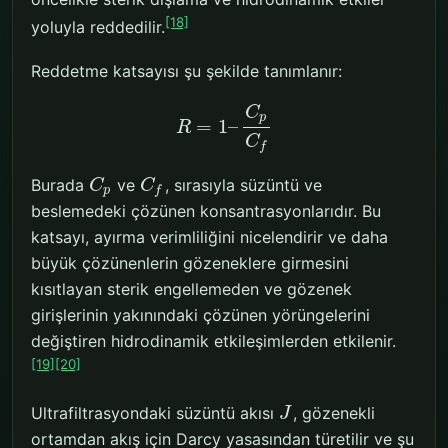
[18]
yoluyla reddedilir.
Reddetme katsayısı şu şekilde tanımlanır:
C
p
=
1
–
R
C
f
Burada
ve
, sırasıyla süzüntü ve
C
C
p
f
beslemedeki çözünen konsantrasyonlarıdır. Bu
katsayı, ayırma verimliliğini nicelendirir ve daha
büyük çözünenlerin gözeneklere girmesini
kısıtlayan sterik engellemeden ve gözenek
girişlerinin yakınındaki çözünen yörüngelerini
değiştiren hidrodinamik etkileşimlerden etkilenir.
[19]
[20]
Ultrafiltrasyondaki süzüntü akısı
, gözenekli
J
ortamdan akış için Darcy yasasından türetilir ve şu