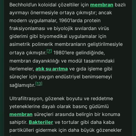
Bechhold’un koloidal çözeltiler için
membran
bazlı
ayırmayı önermesiyle ortaya çıkmıştır; ancak
modern uygulamalar, 1960’larda protein
fraksiyonlaması ve biyolojik sıvılardan virüs
giderimi gibi biyomedikal uygulamalar için
asimetrik polimerik membranların geliştirilmesiyle
[7]
ortaya çıkmıştır.
1980’lere gelindiğinde,
membran dayanıklılığı ve modül tasarımındaki
ilerlemeler,
atık su arıtma
ve gıda işleme gibi
süreçler için yaygın endüstriyel benimsemeyi
[13]
sağlamıştır.
Ultrafiltrasyon, gözenek boyutu ve reddetme
yeteneklerine dayalı olarak basınç güdümlü
membran
süreçleri arasında belirgin bir konuma
sahiptir.
Bakteriler
ve tortular gibi daha kaba
partikülleri gidermek için daha büyük gözenekler