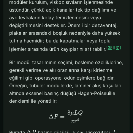
modüler kurulum, viskoz sıvıların işlenmesinde
üstündür, çünkü açık kanallar tek tip dağılımı ve
ayrı levhaların kolay temizlenmesini veya
değiştirilmesini destekler. Önemli bir dezavantaj,
plakalar arasındaki boşluk nedeniyle daha yüksek
tutma hacmidir; bu da kapatmalar veya toplu
[35]
[31]
işlemler sırasında ürün kayıplarını artırabilir.
Bir modül tasarımının seçimi, besleme özelliklerine,
gerekli verime ve akı oranlarına karşı kirlenme
eğilimi gibi operasyonel ödünleşimlere bağlıdır.
Örneğin, tübüler modüllerde, laminer akış koşulları
altında eksenel basınç düşüşü Hagen-Poiseuille
denklemi ile yönetilir:
8
μ
L
Q
Δ
=
P
4
π
r
Δ
Burada
basınç düşüşü,
sıvı viskozitesi,
P
μ
L