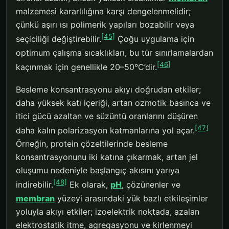
malzemesi kararlılığına karşı dengelenmelidir;
çünkü aşırı ısı polimerik yapıları bozabilir veya
[45]
seçiciliği değiştirebilir.
Çoğu uygulama için
optimum çalışma sıcaklıkları, bu tür sınırlamalardan
[46]
kaçınmak için genellikle 20–50°C’dir.
Besleme konsantrasyonu akıyı doğrudan etkiler;
daha yüksek katı içeriği, artan ozmotik basınca ve
itici gücü azaltan ve süzüntü oranlarını düşüren
[47]
daha kalın polarizasyon katmanlarına yol açar.
Örneğin, protein çözeltilerinde besleme
konsantrasyonunu iki katına çıkarmak, artan jel
oluşumu nedeniyle başlangıç akısını yarıya
[48]
indirebilir.
Ek olarak,
pH
, çözünenler ve
membran
yüzeyi arasındaki yük bazlı etkileşimler
yoluyla akıyı etkiler; izoelektrik noktada, azalan
elektrostatik itme, agregasyonu ve kirlenmeyi