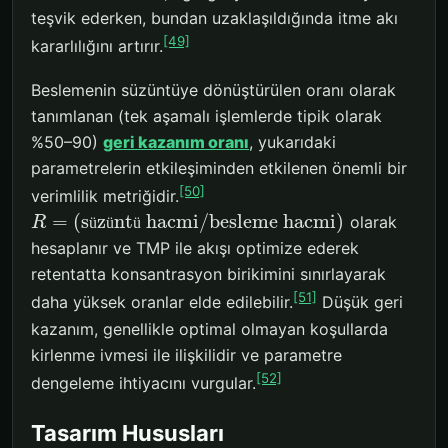
teşvik ederken, bundan uzaklaşıldığında itme akı
[49]
kararlılığını artırır.
Beslemenin süzüntüye dönüştürülen oranı olarak
tanımlanan (tek aşamalı işlemlerde tipik olarak
%50–90)
geri kazanım oranı
, yukarıdaki
parametrelerin etkileşiminden etkilenen önemli bir
[50]
verimlilik metriğidir.
=
(
s
z
nt
hacmi
/
besleme hacmi
)
olarak
R
ü
ü
ü
hesaplanır ve TMP ile akışı optimize ederek
retentatta konsantrasyon birikimini sınırlayarak
[51]
daha yüksek oranlar elde edilebilir.
Düşük geri
kazanım, genellikle optimal olmayan koşullarda
kirlenme ivmesi ile ilişkilidir ve parametre
[52]
dengeleme ihtiyacını vurgular.
Tasarım Hususları