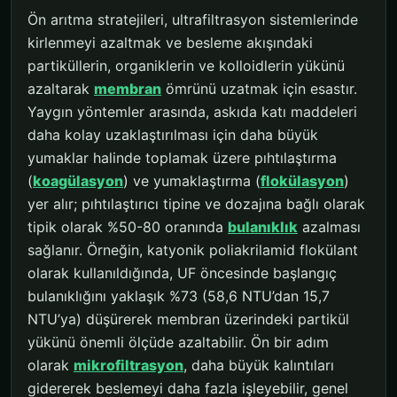
Ön arıtma stratejileri, ultrafiltrasyon sistemlerinde
kirlenmeyi azaltmak ve besleme akışındaki
partiküllerin, organiklerin ve kolloidlerin yükünü
azaltarak
membran
ömrünü uzatmak için esastır.
Yaygın yöntemler arasında, askıda katı maddeleri
daha kolay uzaklaştırılması için daha büyük
yumaklar halinde toplamak üzere pıhtılaştırma
(
koagülasyon
) ve yumaklaştırma (
flokülasyon
)
yer alır; pıhtılaştırıcı tipine ve dozajına bağlı olarak
tipik olarak %50-80 oranında
bulanıklık
azalması
sağlanır. Örneğin, katyonik poliakrilamid flokülant
olarak kullanıldığında, UF öncesinde başlangıç
bulanıklığını yaklaşık %73 (58,6 NTU’dan 15,7
NTU’ya) düşürerek membran üzerindeki partikül
yükünü önemli ölçüde azaltabilir. Ön bir adım
olarak
mikrofiltrasyon
, daha büyük kalıntıları
gidererek beslemeyi daha fazla işleyebilir, genel