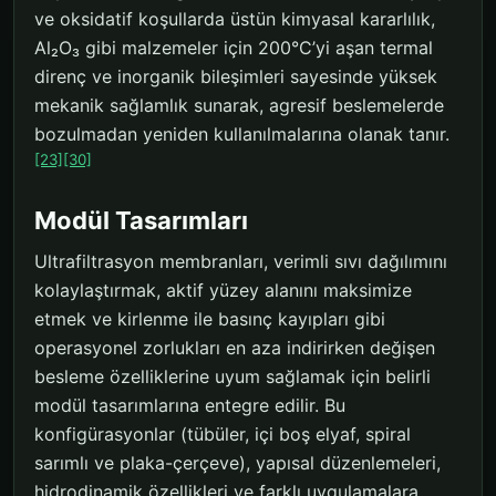
ve oksidatif koşullarda üstün kimyasal kararlılık,
Al₂O₃ gibi malzemeler için 200°C’yi aşan termal
direnç ve inorganik bileşimleri sayesinde yüksek
mekanik sağlamlık sunarak, agresif beslemelerde
bozulmadan yeniden kullanılmalarına olanak tanır.
[23]
[30]
Modül Tasarımları
Ultrafiltrasyon membranları, verimli sıvı dağılımını
kolaylaştırmak, aktif yüzey alanını maksimize
etmek ve kirlenme ile basınç kayıpları gibi
operasyonel zorlukları en aza indirirken değişen
besleme özelliklerine uyum sağlamak için belirli
modül tasarımlarına entegre edilir. Bu
konfigürasyonlar (tübüler, içi boş elyaf, spiral
sarımlı ve plaka-çerçeve), yapısal düzenlemeleri,
hidrodinamik özellikleri ve farklı uygulamalara