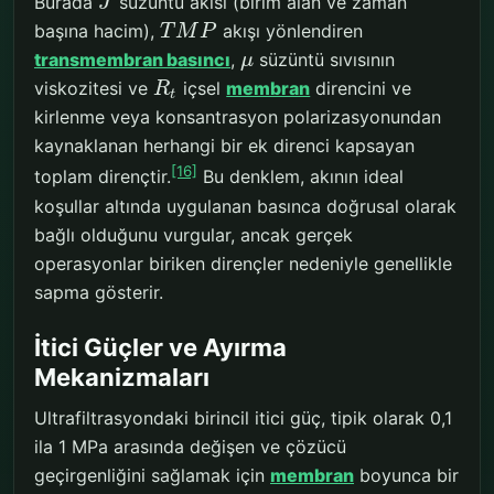
Burada
süzüntü akısı (birim alan ve zaman
J
başına hacim),
akışı yönlendiren
T
M
P
transmembran basıncı
,
süzüntü sıvısının
μ
viskozitesi ve
içsel
membran
direncini ve
R
t
kirlenme veya konsantrasyon polarizasyonundan
kaynaklanan herhangi bir ek direnci kapsayan
[16]
toplam dirençtir.
Bu denklem, akının ideal
koşullar altında uygulanan basınca doğrusal olarak
bağlı olduğunu vurgular, ancak gerçek
operasyonlar biriken dirençler nedeniyle genellikle
sapma gösterir.
İtici Güçler ve Ayırma
Mekanizmaları
Ultrafiltrasyondaki birincil itici güç, tipik olarak 0,1
ila 1 MPa arasında değişen ve çözücü
geçirgenliğini sağlamak için
membran
boyunca bir