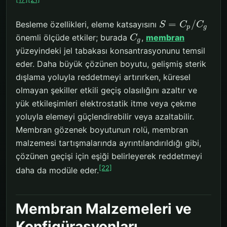
=
/
Besleme özellikleri, eleme katsayısını
S
C
C
p
g
önemli ölçüde etkiler; burada
,
membran
C
g
yüzeyindeki jel tabakası konsantrasyonunu temsil
eder. Daha büyük çözünen boyutu, gelişmiş sterik
dışlama yoluyla reddetmeyi artırırken, küresel
olmayan şekiller etkili geçiş olasılığını azaltır ve
yük etkileşimleri elektrostatik itme veya çekme
yoluyla elemeyi güçlendirebilir veya azaltabilir.
Membran gözenek boyutunun rolü, membran
malzemesi tartışmalarında ayrıntılandırıldığı gibi,
çözünen geçişi için eşiği belirleyerek reddetmeyi
[22]
daha da modüle eder.
Membran Malzemeleri ve
Konfigürasyonları