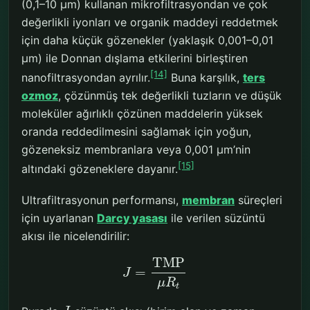
(0,1–10 μm) kullanan mikrofiltrasyondan ve çok
değerlikli iyonları ve organik maddeyi reddetmek
için daha küçük gözenekler (yaklaşık 0,001–0,01
μm) ile Donnan dışlama etkilerini birleştiren
[14]
nanofiltrasyondan ayrılır.
Buna karşılık,
ters
ozmoz
, çözünmüş tek değerlikli tuzların ve düşük
moleküler ağırlıklı çözünen maddelerin yüksek
oranda reddedilmesini sağlamak için yoğun,
gözeneksiz membranlara veya 0,001 μm’nin
[15]
altındaki gözeneklere dayanır.
Ultrafiltrasyonun performansı,
membran
süreçleri
için uyarlanan
Darcy yasası
ile verilen süzüntü
akısı ile nicelendirilir:
TMP
=
J
μ
R
t