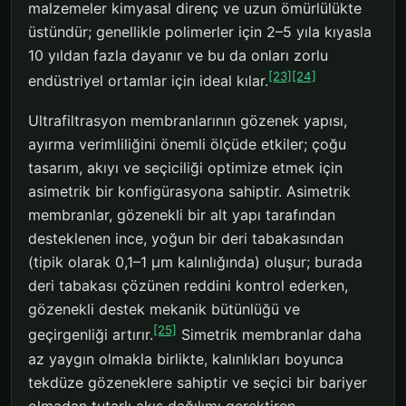
malzemeler kimyasal direnç ve uzun ömürlülükte
üstündür; genellikle polimerler için 2–5 yıla kıyasla
10 yıldan fazla dayanır ve bu da onları zorlu
[23]
[24]
endüstriyel ortamlar için ideal kılar.
Ultrafiltrasyon membranlarının gözenek yapısı,
ayırma verimliliğini önemli ölçüde etkiler; çoğu
tasarım, akıyı ve seçiciliği optimize etmek için
asimetrik bir konfigürasyona sahiptir. Asimetrik
membranlar, gözenekli bir alt yapı tarafından
desteklenen ince, yoğun bir deri tabakasından
(tipik olarak 0,1–1 μm kalınlığında) oluşur; burada
deri tabakası çözünen reddini kontrol ederken,
gözenekli destek mekanik bütünlüğü ve
[25]
geçirgenliği artırır.
Simetrik membranlar daha
az yaygın olmakla birlikte, kalınlıkları boyunca
tekdüze gözeneklere sahiptir ve seçici bir bariyer
olmadan tutarlı akış dağılımı gerektiren