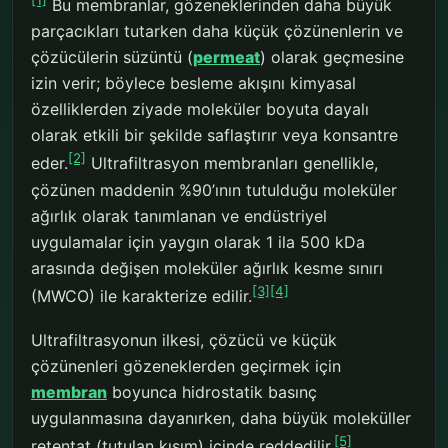
[1]
Bu membranlar, gözeneklerinden daha büyük
parçacıkları tutarken daha küçük çözünenlerin ve
çözücülerin süzüntü (
permeat
) olarak geçmesine
izin verir; böylece besleme akışını kimyasal
özelliklerden ziyade moleküler boyuta dayalı
olarak etkili bir şekilde saflaştırır veya konsantre
[2]
eder.
Ultrafiltrasyon membranları genellikle,
çözünen maddenin %90’ının tutulduğu moleküler
ağırlık olarak tanımlanan ve endüstriyel
uygulamalar için yaygın olarak 1 ila 500 kDa
arasında değişen moleküler ağırlık kesme sınırı
[3]
[4]
(MWCO) ile karakterize edilir.
Ultrafiltrasyonun ilkesi, çözücü ve küçük
çözünenleri gözeneklerden geçirmek için
membran
boyunca hidrostatik basınç
uygulanmasına dayanırken, daha büyük moleküller
[5]
retentat (tutulan kısım) içinde reddedilir.