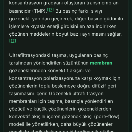
konsantrasyon gradyanı oluşturan transmembran
[17]
basıncıdır (TMP).
Bu basınç farkı, sıvıyı
gözenekli yapıdan geçirerek, diğer basınç güdümlü
işlemlere kıyasla enerji girdisini en aza indirirken
çözünen maddelerin boyut bazlı ayrılmasını sağlar.
[17]
Ultrafiltrasyondaki taşıma, uygulanan basınç
tarafından yönlendirilen süzüntünün
membran
gözeneklerinden konvektif akışını ve
konsantrasyon polarizasyonuna karşı koymak için
çözünenlerin toplu beslemeye doğru difüzif geri
taşınmasını içerir. Gözenekli ultrafiltrasyon
membranları için taşıma, basınçla yönlendirilen
çözücü ve küçük çözünenlerin gözeneklerden
konvektif akışını içeren gözenek akışı (pore-flow)
modeli ile yönetilirken, daha büyük çözünenler
öncelikle sterik dışlama ve hidrodinamik etkiler