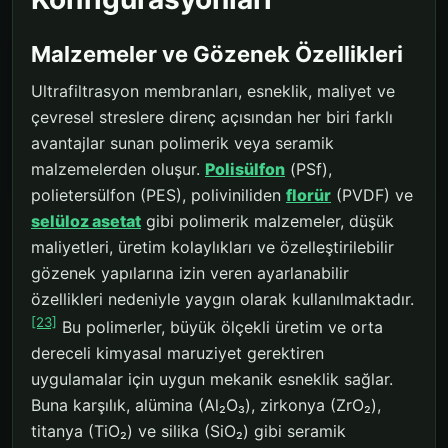
Malzemeler ve Gözenek Özellikleri
Ultrafiltrasyon membranları, esneklik, maliyet ve
çevresel streslere direnç açısından her biri farklı
avantajlar sunan polimerik veya seramik
malzemelerden oluşur.
Polisülfon
(PSf),
polietersülfon (PES), poliviniliden
florür
(PVDF) ve
selüloz asetat
gibi polimerik malzemeler, düşük
maliyetleri, üretim kolaylıkları ve özelleştirilebilir
gözenek yapılarına izin veren ayarlanabilir
özellikleri nedeniyle yaygın olarak kullanılmaktadır.
[23]
Bu polimerler, büyük ölçekli üretim ve orta
dereceli kimyasal maruziyet gerektiren
uygulamalar için uygun mekanik esneklik sağlar.
Buna karşılık, alümina (Al₂O₃), zirkonya (ZrO₂),
titanya (TiO₂) ve silika (SiO₂) gibi seramik