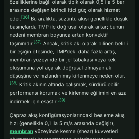
özelliklerine bağlı olarak tipik olarak 0,5 ila 5 bar
arasında değişen birincil itici güç olarak hizmet
[36]
eder.
Bu aralıkta, süzüntü akısı genellikle düşük
basınçlarda TMP ile doğrusal olarak artar; bunun
nedeni membran boyunca artan konvektif
[37]
taşınımdır.
Ancak, kritik akı olarak bilinen belirli
bir eşiğin ötesinde, TMP’deki daha fazla artış,
membran yüzeyinde bir jel tabakası veya kek
oluşumuna yol açarak doğrusal olmayan akı
düşüşüne ve hızlandırılmış kirlenmeye neden olur.
[38]
Kritik akının altında çalışmak, sürdürülebilir
performansı korumak ve kirlenme eğilimini en aza
[39]
indirmek için esastır.
Çapraz akış konfigürasyonlarındaki besleme akış
hızı (genellikle 0,1 ila 5 m/s arasında değişir),
membran
yüzeyinde kesme (shear) kuvvetleri