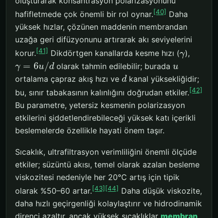
oluşturarak konsantrasyon polarizasyonunu
[40]
hafifletmede çok önemli bir rol oynar.
Daha
yüksek hızlar, çözünen maddenin membrandan
uzağa geri difüzyonunu artırarak akı seviyelerini
[41]
korur.
Dikdörtgen kanallarda kesme hızı (
),
γ
=
6
/
olarak tahmin edilebilir; burada
γ
u
d
u
ortalama çapraz akış hızı ve
kanal yüksekliğidir;
d
[42]
bu, sınır tabakasının kalınlığını doğrudan etkiler.
Bu parametre, yetersiz kesmenin polarizasyon
etkilerini şiddetlendirebileceği yüksek katı içerikli
beslemelerde özellikle hayati önem taşır.
Sıcaklık, ultrafiltrasyon verimliliğini önemli ölçüde
etkiler; süzüntü akısı, temel olarak azalan besleme
viskozitesi nedeniyle her 20°C artış için tipik
[43]
[44]
olarak %50–60 artar.
Daha düşük viskozite,
daha hızlı geçirgenliği kolaylaştırır ve hidrodinamik
direnci azaltır, ancak yüksek sıcaklıklar
membran