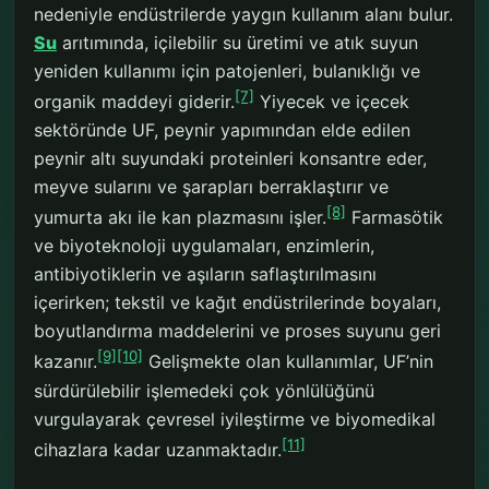
nedeniyle endüstrilerde yaygın kullanım alanı bulur.
Su
arıtımında, içilebilir su üretimi ve atık suyun
yeniden kullanımı için patojenleri, bulanıklığı ve
[7]
organik maddeyi giderir.
Yiyecek ve içecek
sektöründe UF, peynir yapımından elde edilen
peynir altı suyundaki proteinleri konsantre eder,
meyve sularını ve şarapları berraklaştırır ve
[8]
yumurta akı ile kan plazmasını işler.
Farmasötik
ve biyoteknoloji uygulamaları, enzimlerin,
antibiyotiklerin ve aşıların saflaştırılmasını
içerirken; tekstil ve kağıt endüstrilerinde boyaları,
boyutlandırma maddelerini ve proses suyunu geri
[9]
[10]
kazanır.
Gelişmekte olan kullanımlar, UF’nin
sürdürülebilir işlemedeki çok yönlülüğünü
vurgulayarak çevresel iyileştirme ve biyomedikal
[11]
cihazlara kadar uzanmaktadır.