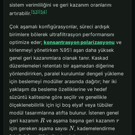
sistem verimliliğini ve geri kazanım oranlarını
[53]
[54]
artırabilir.
Çok aşamalı konfigürasyonlar, süreci ardışık
birimlere bölerek ultrafiltrasyon performansını
optimize eder;
konsantrasyon polarizasyonu
ve
kirlenmeyi yönetirken %95’i aşan daha yüksek
genel geri kazanımlara olanak tanır. Kaskad
düzenlemeleri retentatı bir aşamadan diğerine
yönlendirirken, paralel kurulumlar dengeli yükleme
için beslemeyi modüller arasında dağıtır; her iki
yaklaşım da besleme özelliklerine ve hedef
süzüntü kalitesine göre seçilir ve genellikle
ölçeklenebilirlik için içi boş elyaf veya tübüler
modül tasarımlarına atıfta bulunur. İstenen genel
geri kazanım
ve aşama başına geri kazanım
R
r
için gereken aşama sayısı
, kademelendirme
N