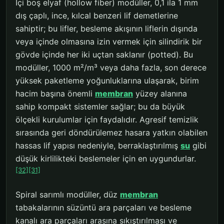
İçi boş elyaf (hollow fiber) modüller, 0,1 ila 1 mm
dış çaplı, ince, kılcal benzeri lif demetlerine
sahiptir; bu lifler, besleme akışının liflerin dışında
veya içinde olmasına izin vermek için silindirik bir
gövde içinde her iki uçtan saklanır (potted). Bu
modüller, 1000 m²/m³ veya daha fazla, son derece
yüksek paketleme yoğunluklarına ulaşarak, birim
hacim başına önemli
membran
yüzey alanına
sahip kompakt sistemler sağlar; bu da büyük
ölçekli kurulumlar için faydalıdır. Agresif temizlik
sırasında geri döndürülemez hasara yatkın olabilen
hassas lif yapısı nedeniyle, berraklaştırılmış
su
gibi
düşük kirlilikteki beslemeler için en uygundurlar.
[32]
[31]
Spiral sarımlı modüller, düz
membran
tabakalarının süzüntü ara parçaları ve besleme
kanalı ara parçaları arasına sıkıştırılması ve