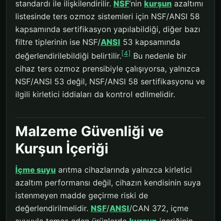
standardı ile ilişkilendirilir.
NSF
’nin
kurşun
azaltımı
listesinde ters ozmoz sistemleri için NSF/ANSI 58
kapsamında sertifikasyon yapılabildiği, diğer bazı
filtre tiplerinin ise NSF/
ANSI
53 kapsamında
[4]
değerlendirilebildiği belirtilir.
Bu nedenle bir
cihaz ters ozmoz prensibiyle çalışıyorsa, yalnızca
NSF/ANSI 53 değil, NSF/ANSI 58 sertifikasyonu ve
ilgili kirletici iddiaları da kontrol edilmelidir.
Malzeme Güvenliği ve
Kurşun İçeriği
İçme suyu
arıtma cihazlarında yalnızca kirletici
azaltım performansı değil, cihazın kendisinin suya
istenmeyen madde geçirme riski de
değerlendirilmelidir.
NSF
/
ANSI
/CAN 372, içme