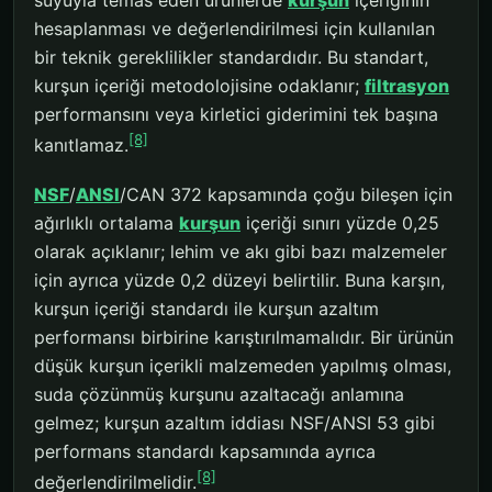
suyuyla temas eden ürünlerde
kurşun
içeriğinin
hesaplanması ve değerlendirilmesi için kullanılan
bir teknik gereklilikler standardıdır. Bu standart,
kurşun içeriği metodolojisine odaklanır;
filtrasyon
performansını veya kirletici giderimini tek başına
[8]
kanıtlamaz.
NSF
/
ANSI
/CAN 372 kapsamında çoğu bileşen için
ağırlıklı ortalama
kurşun
içeriği sınırı yüzde 0,25
olarak açıklanır; lehim ve akı gibi bazı malzemeler
için ayrıca yüzde 0,2 düzeyi belirtilir. Buna karşın,
kurşun içeriği standardı ile kurşun azaltım
performansı birbirine karıştırılmamalıdır. Bir ürünün
düşük kurşun içerikli malzemeden yapılmış olması,
suda çözünmüş kurşunu azaltacağı anlamına
gelmez; kurşun azaltım iddiası NSF/ANSI 53 gibi
performans standardı kapsamında ayrıca
[8]
değerlendirilmelidir.