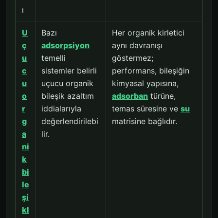
ı
U
Bazı
Her organik kirletici
ç
adsorpsiyon
aynı davranışı
u
temelli
göstermez;
c
sistemler belirli
performans, bileşiğin
u
uçucu organik
kimyasal yapısına,
o
bileşik azaltım
adsorban
türüne,
r
iddialarıyla
temas süresine ve
su
g
değerlendirilebi
matrisine bağlıdır.
a
lir.
ni
k
bi
le
şi
kl