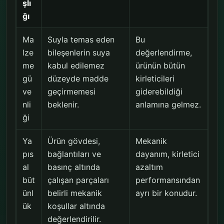
şlı
ğı
Ma
Suyla temas eden
Bu
lze
bileşenlerin suya
değerlendirme,
me
kabul edilemez
ürünün bütün
gü
düzeyde madde
kirleticileri
ve
geçirmemesi
giderebildiği
nli
beklenir.
anlamına gelmez.
ği
Ya
Ürün gövdesi,
Mekanik
pıs
bağlantıları ve
dayanım, kirletici
al
basınç altında
azaltım
büt
çalışan parçaları
performansından
ünl
belirli mekanik
ayrı bir konudur.
ük
koşullar altında
değerlendirilir.