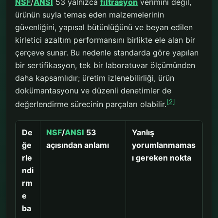
NSF
/
ANSI
53 yalnızca
filtrasyon
verimini değil,
ürünün suyla temas eden malzemelerinin
güvenliğini, yapısal bütünlüğünü ve beyan edilen
kirletici azaltım performansını birlikte ele alan bir
çerçeve sunar. Bu nedenle standarda göre yapılan
bir sertifikasyon, tek bir laboratuvar ölçümünden
daha kapsamlıdır; üretim izlenebilirliği, ürün
dokümantasyonu ve düzenli denetimler de
[2]
değerlendirme sürecinin parçaları olabilir.
De
NSF
/
ANSI
53
Yanlış
ğe
açısından anlamı
yorumlanmamas
rle
ı gereken nokta
ndi
rm
e
ba