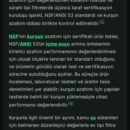
azaltımı için değerlendirilen kullanım noktası ve
sürahi tipi filtrelerde üçüncü taraf sertifikasyon
kuruluşu işareti, NSF/ANSI 53 standardı ve kurşun
[5]
azaltım iddiası birlikte kontrol edilmelidir.
NSF
’nin
kurşun
azaltımı için sertifikalı ürün listesi,
NSF/
ANSI
53’ün
içme suyu
arıtma ünitelerinin
kirletici azaltım performansının değerlendirilmesi
için ulusal ölçekte tanınan bir standart olduğunu
ve ürünlerin gönüllü olarak test ve sertifikasyon
sürecine sunulduğunu açıklar. Bu süreçte ürün
incelemesi, laboratuvar testleri ve üretim tesis
denetimleri yer alabilir; kurşun azaltımı için yapılan
testlerde belirli bir kurşun yüklemesiyle cihaz
[4]
performansı değerlendirilir.
Kurşunla ilgili önemli bir ayrım, kamu
su
sistemleri
için belirlenen düzenleyici değerlerle ev tipi filtre