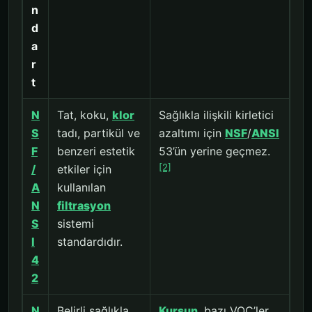
n
d
a
r
t
N
Tat, koku,
klor
Sağlıkla ilişkili kirletici
S
tadı, partikül ve
azaltımı için
NSF
/
ANSI
F
benzeri estetik
53’ün yerine geçmez.
[2]
/
etkiler için
A
kullanılan
N
filtrasyon
S
sistemi
I
standardıdır.
4
2
N
Belirli sağlıkla
Kurşun
, bazı VOC’ler,