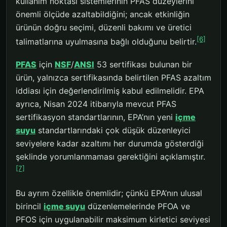
kullanım noktası sistemlerinin PFAS düzeylerini
önemli ölçüde azaltabildiğini; ancak etkinliğin
ürünün doğru seçimi, düzenli bakımı ve üretici
[6]
talimatlarına uyulmasına bağlı olduğunu belirtir.
PFAS
için
NSF
/
ANSI
53 sertifikası bulunan bir
ürün, yalnızca sertifikasında belirtilen PFAS azaltım
iddiası için değerlendirilmiş kabul edilmelidir. EPA
ayrıca, Nisan 2024 itibarıyla mevcut PFAS
sertifikasyon standartlarının, EPA’nın yeni
içme
suyu
standartlarındaki çok düşük düzenleyici
seviyelere kadar azaltımı her durumda gösterdiği
şeklinde yorumlanmaması gerektiğini açıklamıştır.
[7]
Bu ayrım özellikle önemlidir; çünkü EPA’nın ulusal
birincil
içme suyu
düzenlemelerinde PFOA ve
PFOS için uygulanabilir maksimum kirletici seviyesi