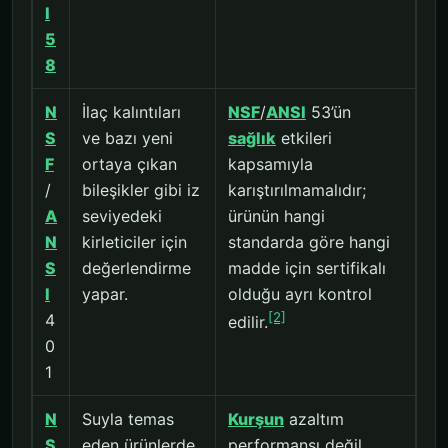
I
5
8
N
İlaç kalıntıları
NSF
/
ANSI
53’ün
S
ve bazı yeni
sağlık
etkileri
F
ortaya çıkan
kapsamıyla
/
bileşikler gibi iz
karıştırılmamalıdır;
A
seviyedeki
ürünün hangi
N
kirleticiler için
standarda göre hangi
S
değerlendirme
madde için sertifikalı
I
yapar.
olduğu ayrı kontrol
[2]
4
edilir.
0
1
N
Suyla temas
Kurşun
azaltım
S
eden ürünlerde
performansı değil,