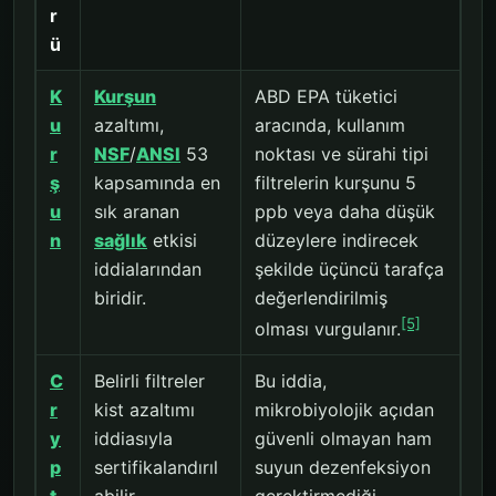
r
ü
K
Kurşun
ABD EPA tüketici
u
azaltımı,
aracında, kullanım
r
NSF
/
ANSI
53
noktası ve sürahi tipi
ş
kapsamında en
filtrelerin kurşunu 5
u
sık aranan
ppb veya daha düşük
n
sağlık
etkisi
düzeylere indirecek
iddialarından
şekilde üçüncü tarafça
biridir.
değerlendirilmiş
[5]
olması vurgulanır.
C
Belirli filtreler
Bu iddia,
r
kist azaltımı
mikrobiyolojik açıdan
y
iddiasıyla
güvenli olmayan ham
p
sertifikalandırıl
suyun dezenfeksiyon