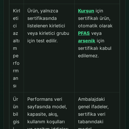
Kirl
Ürün, yalnızca
Kurşun
için
eti
sertifikasında
sertifikalı ürün,
ci
listelenen kirletici
otomatik olarak
az
veya kirletici grubu
PFAS
veya
altı
için test edilir.
arsenik
için
m
sertifikalı kabul
pe
edilemez.
rfo
rm
an
sı
Ür
Performans veri
Ambalajdaki
ün
sayfasında model,
genel ifadeler,
bil
kapasite, akış,
sertifika veri
gis
kullanım koşulları
tabanındaki
i
ve azaltım iddiaları
model