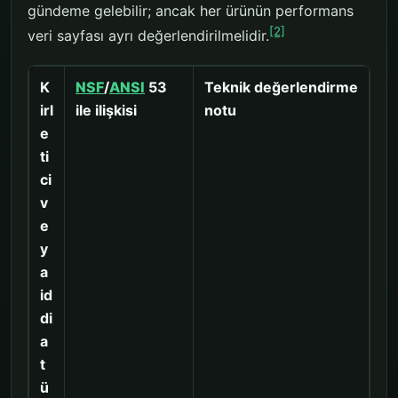
gündeme gelebilir; ancak her ürünün performans
[2]
veri sayfası ayrı değerlendirilmelidir.
K
NSF
/
ANSI
53
Teknik değerlendirme
irl
ile ilişkisi
notu
e
ti
ci
v
e
y
a
id
di
a
t
ü