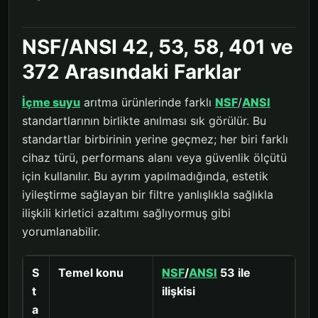
NSF/ANSI 42, 53, 58, 401 ve
372 Arasındaki Farklar
İçme suyu
arıtma ürünlerinde farklı
NSF
/
ANSI
standartlarının birlikte anılması sık görülür. Bu
standartlar birbirinin yerine geçmez; her biri farklı
cihaz türü, performans alanı veya güvenlik ölçütü
için kullanılır. Bu ayrım yapılmadığında, estetik
iyileştirme sağlayan bir filtre yanlışlıkla sağlıkla
ilişkili kirletici azaltımı sağlıyormuş gibi
yorumlanabilir.
S
Temel konu
NSF
/
ANSI
53 ile
t
ilişkisi
a