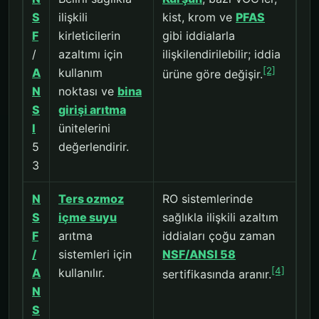
S
ilişkili
kist, krom ve
PFAS
F
kirleticilerin
gibi iddialarla
/
azaltımı için
ilişkilendirilebilir; iddia
[2]
A
kullanım
ürüne göre değişir.
N
noktası ve
bina
S
girişi arıtma
I
ünitelerini
5
değerlendirir.
3
N
Ters ozmoz
RO sistemlerinde
S
içme suyu
sağlıkla ilişkili azaltım
F
arıtma
iddiaları çoğu zaman
/
sistemleri için
NSF/ANSI 58
[4]
A
kullanılır.
sertifikasında aranır.
N
S