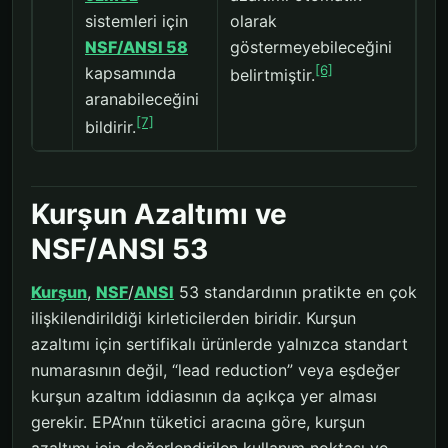
sistemleri için
olarak
NSF/ANSI 58
göstermeyebileceğini
[6]
kapsamında
belirtmiştir.
aranabileceğini
[7]
bildirir.
Kurşun Azaltımı ve
NSF/ANSI 53
Kurşun
,
NSF
/
ANSI
53 standardının pratikte en çok
ilişkilendirildiği kirleticilerden biridir. Kurşun
azaltımı için sertifikalı ürünlerde yalnızca standart
numarasının değil, “lead reduction” veya eşdeğer
kurşun azaltım iddiasının da açıkça yer alması
gerekir. EPA’nın tüketici aracına göre, kurşun