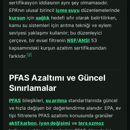
sertifikasyon iddiasının aynı şey olmamasıdır.
EPA’nın ulusal birincil
içme suyu
düzenlemelerinde
kurşun
için
sağlık
hedefi sıfır olarak belirtilirken,
kamu su sistemleri için arıtma tekniği ve eylem
seviyesi yaklaşımı kullanılır; bu düzenleyici
çerçeve, bir evsel filtrenin
NSF
/
ANSI
53
kapsamındaki kurşun azaltım sertifikasından
[9]
farklıdır.
PFAS Azaltımı ve Güncel
Sınırlamalar
PFAS
bileşikleri,
su arıtma
standartlarında güncel
ve hızla değişen bir değerlendirme alanıdır. EPA, ev
tipi filtrelerle PFAS azaltımı konusunda granüler
aktif karbon
,
iyon değişimi
ve
ters ozmoz