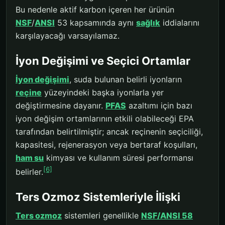
Bu nedenle aktif karbon içeren her ürünün
NSF
/
ANSI
53 kapsamında aynı
sağlık
iddialarını
karşılayacağı varsayılamaz.
İyon Değişimi ve Seçici Ortamlar
İyon değişimi
, suda bulunan belirli iyonların
reçine
yüzeyindeki başka iyonlarla yer
değiştirmesine dayanır.
PFAS
azaltımı için bazı
iyon değişim ortamlarının etkili olabileceği EPA
tarafından belirtilmiştir; ancak reçinenin seçiciliği,
kapasitesi, rejenerasyon veya bertaraf koşulları,
ham su
kimyası ve kullanım süresi performansı
[6]
belirler.
Ters Ozmoz Sistemleriyle İlişki
Ters ozmoz
sistemleri genellikle
NSF/ANSI 58