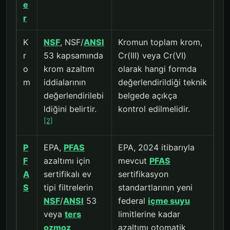
e
r
K
NSF
, NSF/
ANSI
Kromun toplam krom,
r
53 kapsamında
Cr(III) veya Cr(VI)
o
krom azaltım
olarak hangi formda
m
iddialarının
değerlendirildiği teknik
değerlendirilebi
belgede açıkça
ldiğini belirtir.
kontrol edilmelidir.
[2]
P
EPA,
PFAS
EPA, 2024 itibarıyla
F
azaltımı için
mevcut
PFAS
A
sertifikalı ev
sertifikasyon
S
tipi filtrelerin
standartlarının yeni
NSF
/
ANSI
53
federal
içme suyu
veya
ters
limitlerine kadar
ozmoz
azaltımı otomatik