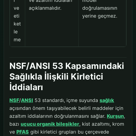
ve
açıklanmalıdır.
doğrulamasının
eti
yerine geçmez.
ket
le
me
NSF/ANSI 53 Kapsamındaki
Sağlıkla İlişkili Kirletici
İddiaları
NSF
/
ANSI
53 standardı, içme suyunda
sağlık
açısından önem taşıyabilecek belirli maddeler için
azaltım iddialarının doğrulanmasını sağlar.
Kurşun
,
bazı
uçucu organik bileşikler
, kist azaltımı, krom
ve
PFAS
gibi kirletici grupları bu çerçevede