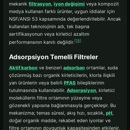
mekanik
filtrasyon
,
iyon değişimi
veya kompozit
medya kullanan farklı ürünler, uygun iddialar için
NSF/ANSI 53 kapsamında değerlendirilebilir. Ancak
kullanılan teknolojinin adı, tek başına
sertifikasyonun veya kirletici azaltım
[15]
performansının kanıtı değildir.
Adsorpsiyon Temelli Filtreler
Aktif karbon
ve benzeri
adsorban
ortamlar, suda
çözünmüş bazı organik kirleticilerin, klorla ilişkili
yan ürünlerin veya belirli
PFAS
bileşiklerinin
tutulmasında kullanılabilir.
Adsorpsiyon
, kirletici
moleküllerin filtre ortamının yüzeyine veya
gözenekli yapısına bağlanmasıyla gerçekleşir. Bu
mekanizma; temas süresi, akış hızı, sıcaklık,
pH
,
doğal organik madde, rekabet eden iyonlar ve
filtre ortamının doygunluk kapasitesinden etkilenir.