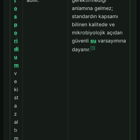
t
abilir.
gerektirmediği
o
anlamına gelmez;
s
standardın kapsamı
p
bilinen kalitede ve
o
mikrobiyolojik açıdan
ri
güvenli
su
varsayımına
[1]
di
dayanır.
u
m
v
e
ki
st
a
z
al
tı
m