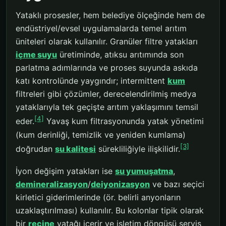
Yataklı prosesler, hem belediye ölçeğinde hem de
endüstriyel/evsel uygulamalarda temel arıtım
üniteleri olarak kullanılır. Granüler filtre yatakları
içme suyu
üretiminde, atıksu arıtımında son
parlatma adımlarında ve proses suyunda askıda
katı kontrolünde yaygındır; intermittent
kum
filtreleri gibi çözümler, derecelendirilmiş medya
yataklarıyla tek geçişte arıtım yaklaşımını temsil
[4]
eder.
Yavaş kum filtrasyonunda yatak yönetimi
(kum derinliği, temizlik ve yeniden kumlama)
[3]
doğrudan
su kalitesi
sürekliliğiyle ilişkilidir.
İyon değişim yatakları ise
su yumuşatma
,
demineralizasyon
/
deiyonizasyon
ve bazı seçici
kirletici giderimlerinde (ör. belirli anyonların
uzaklaştırılması) kullanılır. Bu kolonlar tipik olarak
bir
reçine
yatağı içerir ve işletim döngüsü servis