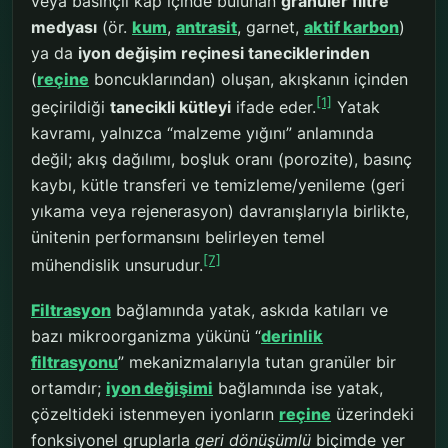
veya basınçlı kap içinde bulunan
granüler filtre
medyası
(ör.
kum
,
antrasit
, garnet,
aktif karbon
)
ya da
iyon değişim reçinesi taneciklerinden
(
reçine
boncuklarından) oluşan, akışkanın içinden
[1]
geçirildiği
tanecikli kütleyi
ifade eder.
Yatak
kavramı, yalnızca “malzeme yığını” anlamında
değil; akış dağılımı, boşluk oranı (porozite), basınç
kaybı, kütle transferi ve temizleme/yenileme (geri
yıkama veya rejenerasyon) davranışlarıyla birlikte,
ünitenin performansını belirleyen temel
[7]
mühendislik unsurudur.
Filtrasyon
bağlamında yatak, askıda katıları ve
bazı mikroorganizma yükünü “
derinlik
filtrasyonu
” mekanizmalarıyla tutan granüler bir
ortamdır;
iyon değişimi
bağlamında ise yatak,
çözeltideki istenmeyen iyonların
reçine
üzerindeki
fonksiyonel gruplarla
geri dönüşümlü
biçimde yer