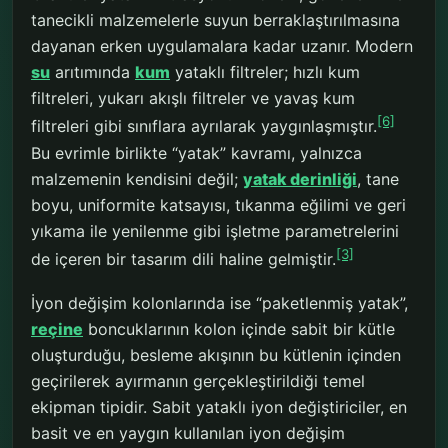
tanecikli malzemelerle suyun berraklaştırılmasına
dayanan erken uygulamalara kadar uzanır. Modern
su
arıtımında
kum
yataklı filtreler; hızlı kum
filtreleri, yukarı akışlı filtreler ve yavaş kum
[6]
filtreleri gibi sınıflara ayrılarak yaygınlaşmıştır.
Bu evrimle birlikte “yatak” kavramı, yalnızca
malzemenin kendisini değil;
yatak derinliği
, tane
boyu, uniformite katsayısı, tıkanma eğilimi ve geri
yıkama ile yenilenme gibi işletme parametrelerini
[3]
de içeren bir tasarım dili haline gelmiştir.
İyon değişim kolonlarında ise “paketlenmiş yatak”,
reçine
boncuklarının kolon içinde sabit bir kütle
oluşturduğu, besleme akışının bu kütlenin içinden
geçirilerek ayırmanın gerçekleştirildiği temel
ekipman tipidir. Sabit yataklı iyon değiştiriciler, en
basit ve en yaygın kullanılan iyon değişim