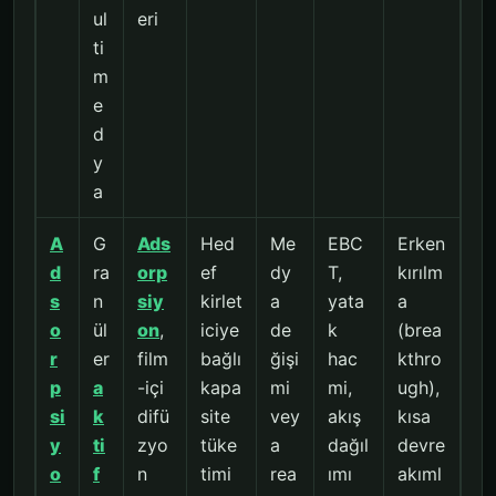
ul
eri
ti
m
e
d
y
a
A
G
Ads
Hed
Me
EBC
Erken
d
ra
orp
ef
dy
T,
kırılm
s
n
siy
kirlet
a
yata
a
o
ül
on
,
iciye
de
k
(brea
r
er
film
bağlı
ğişi
hac
kthro
p
a
-içi
kapa
mi
mi,
ugh),
si
k
difü
site
vey
akış
kısa
y
ti
zyo
tüke
a
dağıl
devre
o
f
n
timi
rea
ımı
akıml