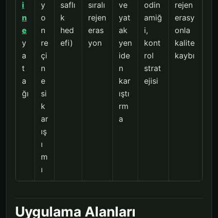
i
y
saflı
sıralı
ve
odin
rejen
n
o
k
rejen
yat
amiğ
erasy
e
n
hed
eras
ak
i,
onla
y
re
efi)
yon
yen
kont
kalite
a
çi
ide
rol
kaybı
t
n
n
strat
a
e
kar
ejisi
ğı
si
ıştı
k
rm
ar
a
ış
ı
m
ı
Uygulama Alanları