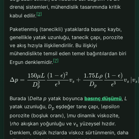
drenaj sistemleri, mühendislik tasarımında kritik
[2]
kabul edilir.
Paketlenmiş (tanecikli) yataklarda basınç kaybı,
genellikle yatak uzunluğu, tanecik çapı, porozite
ve akış hızıyla ilişkilendirilir. Bu ilişkiyi
mühendislikte temsil eden temel bağıntılardan biri
[7]
Ergun denklemidir.
2
(
1
−
)
(
1
−
)
150
1.75
ϵ
ϵ
μ
L
L
ρ
Δ
=
+
|
p
v
v
v
s
s
s
3
3
2
D
ϵ
ϵ
D
p
p
Burada
\Delta p
yatak boyunca
basınç düşümü
,
L
yatak uzunluğu,
D
eşdeğer tane çapı,
\epsilon
p
porozite (boşluk oranı),
\mu
dinamik viskozite,
\rho
akışkan yoğunluğu ve
v
yüzeysel hızdır.
s
Denklem, düşük hızlarda viskoz sürtünmenin, daha