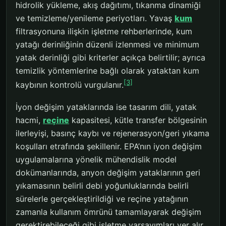
hidrolik yükleme, akış dağıtımı, tıkanma dinamiği
ve temizleme/yenileme periyotları. Yavaş
kum
filtrasyonuna ilişkin işletme rehberlerinde, kum
yatağı derinliğinin düzenli izlenmesi ve minimum
yatak derinliği gibi kriterler açıkça belirtilir; ayrıca
temizlik yöntemlerine bağlı olarak yataktan kum
[3]
kaybının kontrolü vurgulanır.
İyon değişim yataklarında ise tasarım dili, yatak
hacmi,
reçine
kapasitesi, kütle transfer bölgesinin
ilerleyişi, basınç kaybı ve rejenerasyon/geri yıkama
koşulları etrafında şekillenir. EPA’nın iyon değişim
uygulamalarına yönelik mühendislik model
dokümanlarında, anyon değişim yataklarının geri
yıkamasının belirli debi yoğunluklarında belirli
sürelerle gerçekleştirildiği ve reçine yatağının
zamanla kullanım ömrünü tamamlayarak değişim
gerektirebileceği gibi işletme varsayımları yer alır.