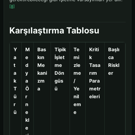
[8]
Karşılaştırma Tablosu
Y
M
Bas
Tipik
Te
Kriti
Başlı
a
e
kın
İşlet
mi
k
ca
t
d
Me
me
zle
Tasa
Riskl
a
y
kani
Dön
me
rım
er
k
a
zm
güs
/
Para
T
Ö
a
ü
Ye
metr
ü
r
nil
eleri
r
n
em
ü
e
e
kl
e