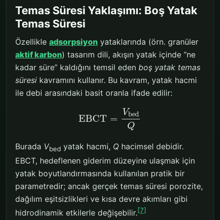
Temas Süresi Yaklaşımı: Boş Yatak
Temas Süresi
Özellikle
adsorpsiyon
yataklarında (örn. granüler
aktif karbon
) tasarım dili, akışın yatak içinde “ne
kadar süre” kaldığını temsil eden
boş yatak temas
süresi
kavramını kullanır. Bu kavram, yatak hacmi
ile debi arasındaki basit oranla ifade edilir:
V
b
e
d
E
B
C
T
=
Q
Burada
V
yatak hacmi,
Q
hacimsel debidir.
bed
EBCT, hedeflenen giderim düzeyine ulaşmak için
yatak boyutlandırmasında kullanılan pratik bir
parametredir; ancak gerçek temas süresi porozite,
dağılım eşitsizlikleri ve kısa devre akımları gibi
[7]
hidrodinamik etkilerle değişebilir.