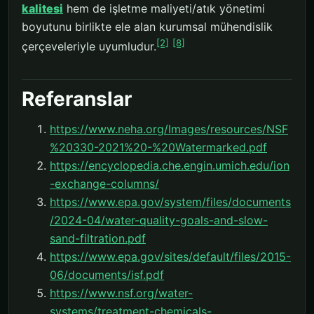
kalitesi
hem de işletme maliyeti/atık yönetimi
boyutunu birlikte ele alan kurumsal mühendislik
[2]
[8]
çerçeveleriyle uyumludur.
Referanslar
https://www.neha.org/Images/resources/NSF
%20330-2021%20-%20Watermarked.pdf
https://encyclopedia.che.engin.umich.edu/ion
-exchange-columns/
https://www.epa.gov/system/files/documents
/2024-04/water-quality-goals-and-slow-
sand-filtration.pdf
https://www.epa.gov/sites/default/files/2015-
06/documents/isf.pdf
https://www.nsf.org/water-
systems/treatment-chemicals-