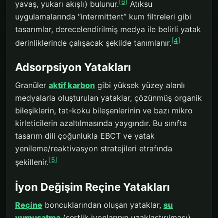
[6]
yavaş, yukarı akışlı) bulunur.
Atıksu
uygulamalarında “intermittent” kum filtreleri gibi
tasarımlar, derecelendirilmiş medya ile belirli yatak
[4]
derinliklerinde çalışacak şekilde tanımlanır.
Adsorpsiyon Yatakları
Granüler
aktif karbon
gibi yüksek yüzey alanlı
medyalarla oluşturulan yataklar, çözünmüş organik
bileşiklerin, tat-koku bileşenlerinin ve bazı mikro
kirleticilerin azaltılmasında yaygındır. Bu sınıfta
tasarım dili çoğunlukla EBCT ve yatak
yenileme/reaktivasyon stratejileri etrafında
[5]
şekillenir.
İyon Değişim Reçine Yatakları
Reçine
boncuklarından oluşan yataklar,
su
yumuşatma
(sertlik iyonlarının uzaklaştırılması),