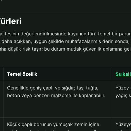
ürleri
litesinin değerlendirilmesinde kuyunun türü temel bir param
 daha açıkken, uygun şekilde muhafazalanmış derin sondaj k
daha düşük risk taşır; bu durum mutlak güvenlik anlamına g
Temel özellik
Su kal
Genellikle geniş çaplı ve sığdır; taş, tuğla,
Yüzey a
beton veya benzeri malzeme ile kaplanabilir.
yağış s
Küçük çaplı borunun yumuşak zemin içine
Yüzeye 