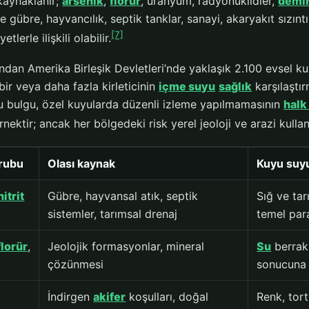
kaynaklanır;
arsenik
,
florür
, uranyum, radyonüklidler,
demi
ise gübre, hayvancılık, septik tanklar, sanayi, akaryakıt sızıntı
[7]
etlerle ilişkili olabilir.
ndan Amerika Birleşik Devletleri’nde yaklaşık 2.100 evsel k
ir veya daha fazla kirleticinin
içme suyu
sağlık
karşılaştı
 Bu bulgu, özel kuyularda düzenli izleme yapılmamasının
halk
rnektir; ancak her bölgedeki risk yerel jeoloji ve arazi kulla
grubu
Olası kaynak
Kuyu suy
nitrit
Gübre, hayvansal atık, septik
Sığ ve ta
sistemler, tarımsal drenaj
temel par
florür
,
Jeolojik formasyonlar, mineral
Su
berrak 
çözünmesi
sonucuna 
İndirgen
akifer
koşulları, doğal
Renk, tort