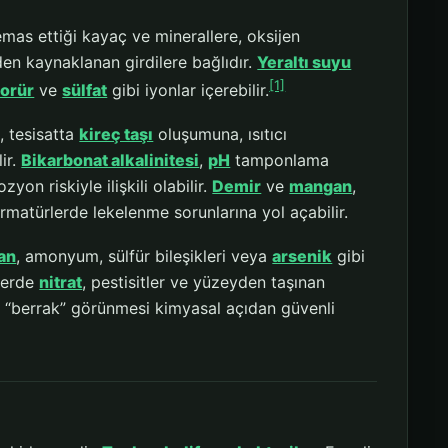
emas ettiği kayaç ve minerallere, oksijen
en kaynaklanan girdilere bağlıdır.
Yeraltı suyu
[1]
lorür
ve
sülfat
gibi iyonlar içerebilir.
ı, tesisatta
kireç taşı
oluşumuna, ısıtıcı
ir.
Bikarbonat alkalinitesi
,
pH
tamponlama
zyon riskiyle ilişkili olabilir.
Demir
ve
mangan
,
rmatürlerde lekelenme sorunlarına yol açabilir.
an
, amonyum, sülfür bileşikleri veya
arsenik
gibi
rlerde
nitrat
, pestisitler ve yüzeyden taşınan
un “berrak” görünmesi kimyasal açıdan güvenli