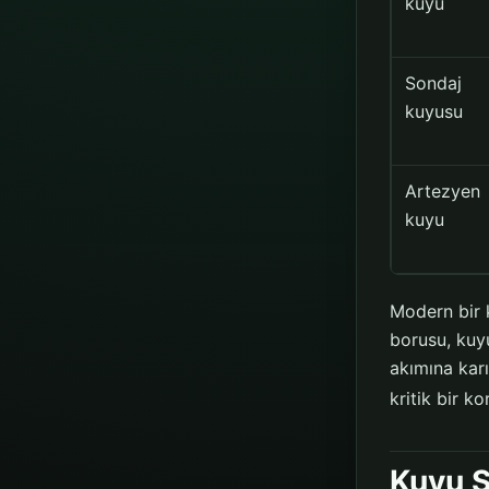
kuyu
Sondaj
kuyusu
Artezyen
kuyu
Modern bir 
borusu, kuyu
akımına kar
kritik bir k
Kuyu S