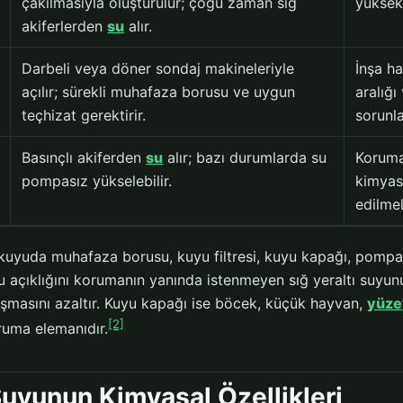
çakılmasıyla oluşturulur; çoğu zaman sığ
yüksek 
akiferlerden
su
alır.
Darbeli veya döner sondaj makineleriyle
İnşa ha
açılır; sürekli muhafaza borusu ve uygun
aralığı
teçhizat gerektirir.
sorunla
Basınçlı akiferden
su
alır; bazı durumlarda su
Koruma
pompasız yükselebilir.
kimyasa
edilmel
kuyuda muhafaza borusu, kuyu filtresi, kuyu kapağı, pompa v
 açıklığını korumanın yanında istenmeyen sığ yeraltı suyunu
ışmasını azaltır. Kuyu kapağı ise böcek, küçük hayvan,
yüze
[2]
oruma elemanıdır.
uyunun Kimyasal Özellikleri