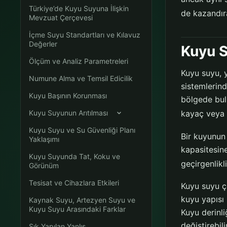
Türkiye’de Kuyu Suyuna İlişkin
de kazandıra
Mevzuat Çerçevesi
İçme Suyu Standartları ve Kılavuz
Değerler
Kuyu S
Ölçüm ve Analiz Parametreleri
Kuyu suyu, 
Numune Alma ve Temsil Edicilik
sistemlerin
Kuyu Başının Korunması
bölgede bul
Kuyu Suyunun Arıtılması
kayaç veya k
Kuyu Suyu ve Su Güvenliği Planı
Bir kuyunun
Yaklaşımı
kapasitesine
Kuyu Suyunda Tat, Koku ve
geçirgenlikl
Görünüm
Tesisat ve Cihazlara Etkileri
Kuyu suyu 
kuyu yapısı 
Kaynak Suyu, Artezyen Suyu ve
Kuyu Suyu Arasındaki Farklar
Kuyu derinli
değiştirebilir
Sık Yapılan Yanlış