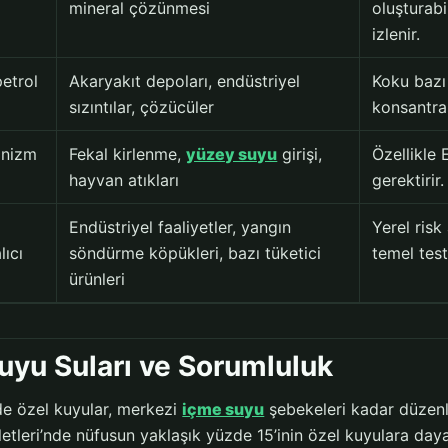
mineral çözünmesi
oluşturabi
izlenir.
etrol
Akaryakıt depoları, endüstriyel
Koku bazı 
sızıntılar, çözücüler
konsantras
anizm
Fekal kirlenme,
yüzey suyu
girişi,
Özellikle 
hayvan atıkları
gerektirir.
Endüstriyel faaliyetler, yangın
Yerel risk
lıcı
söndürme köpükleri, bazı tüketici
temel tes
ürünleri
uyu Suları ve Sorumluluk
de özel kuyular, merkezi
içme suyu
şebekeleri kadar düzenl
letleri’nde nüfusun yaklaşık yüzde 15’inin özel kuyulara daya