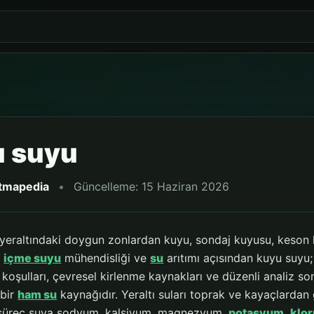
 suyu
itmapedia
•
Güncelleme: 15 Haziran 2026
 yeraltındaki doygun zonlardan kuyu, sondaj kuyusu, keson k
,
içme suyu
mühendisliği ve
su
arıtımı açısından kuyu suyu; 
şulları, çevresel kirlenme kaynakları ve düzenli analiz sonuç
 bir
ham su
kaynağıdır. Yeraltı suları toprak ve kayaçlardan
 süreç suya sodyum, kalsiyum, magnezyum,
potasyum
,
klor