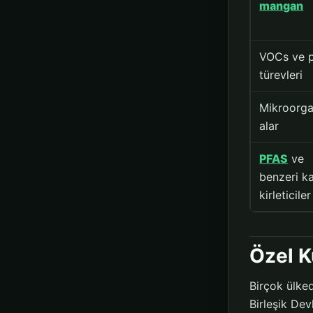
mangan
VOCs ve p
türevleri
Mikroorg
alar
PFAS
ve
benzeri ka
kirleticiler
Özel K
Birçok ülke
Birleşik Dev