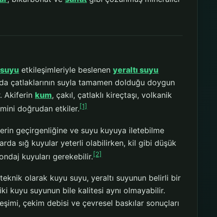
 suyu
etkileşimleriyle beslenen
yeraltı suyu
ya da çatlaklarının suyla tamamen dolduğu doygun
r. Akiferin
kum
, çakıl, çatlaklı kireçtaşı, volkanik
[1]
imini doğrudan etkiler.
erin geçirgenliğine ve suyu kuyuya iletebilme
da sığ kuyular yeterli olabilirken, kil gibi düşük
[2]
ondaj kuyuları gerekebilir.
 teknik olarak kuyu suyu, yeraltı suyunun belirli bir
ki kuyu suyunun bile kalitesi aynı olmayabilir.
leşimi, çekim debisi ve çevresel baskılar sonuçları