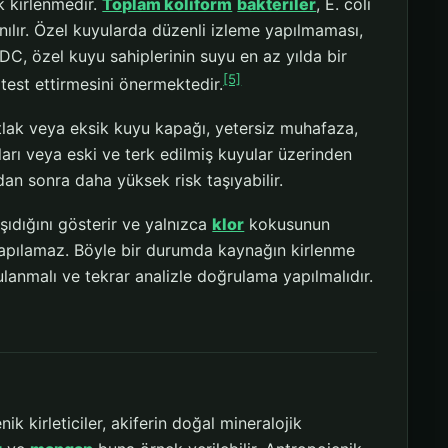
ik kirlenmedir.
Toplam koliform
bakteriler
, E. coli
nılır. Özel kuyularda düzenli izleme yapılmaması,
C, özel kuyu sahiplerinin suyu en az yılda bir
[5]
est ettirmesini önermektedir.
tlak veya eksik kuyu kapağı, yetersiz muhafaza,
ları veya eski ve terk edilmiş kuyular üzerinden
dan sonra daha yüksek risk taşıyabilir.
aşıdığını gösterir ve yalnızca
klor
kokusunun
apılamaz. Böyle bir durumda kaynağın kirlenme
lanmalı ve tekrar analizle doğrulama yapılmalıdır.
ik kirleticiler, akiferin doğal mineralojik