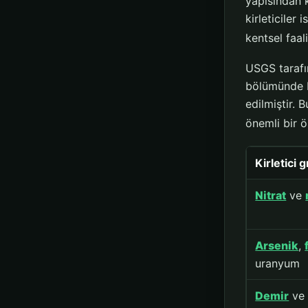
yapısından 
kirleticiler 
kentsel faaliy
USGS tarafı
bölümünde b
edilmiştir.
önemli bir ö
Kirletici 
Nitrat
ve
Arsenik
,
uranyum
Demir
ve