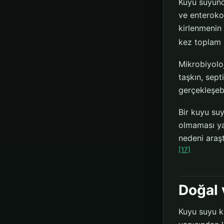
Kuyu suyund
ve enterokok
kirlenmenin
kez toplam 
Mikrobiyolo
taşkın, sept
gerçekleşebi
Bir kuyu suy
olmaması ya
nedeni araşt
[17]
Doğal 
Kuyu suyu ka