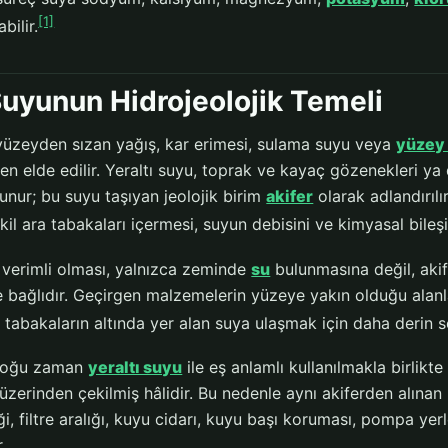
[1]
bilir.
uyunun Hidrojeolojik Temeli
yüzeyden sızan yağış, kar erimesi, sulama suyu veya
yüzey
den elde edilir. Yeraltı suyu, toprak ve kayaç gözenekleri 
unur; bu suyu taşıyan jeolojik birim
akifer
olarak adlandırılı
il ara tabakaları içermesi, suyun debisini ve kimyasal bileş
 verimli olması, yalnızca zeminde
su
bulunmasına değil, akif
 bağlıdır. Geçirgen malzemelerin yüzeye yakın olduğu alanlar
i tabakaların altında yer alan suya ulaşmak için daha derin s
çoğu zaman
yeraltı suyu
ile eş anlamlı kullanılmakla birlikte
üzerinden çekilmiş hâlidir. Bu nedenle aynı akiferden alınan i
ği, filtre aralığı, kuyu cidarı, kuyu başı koruması, pompa yer
.