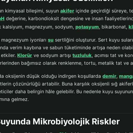
n kimyasal bileşimi, suyun
akifer
içinde geçirdiği süreye, t
pH
değerine, karbondioksit dengesine ve insan faaliyetlerind
ak kalsiyum, magnezyum, sodyum,
potasyum
, bikarbonat,
k
e magnezyum iyonları
su
sertliğini oluşturur. Sert kuyu sular
rında verim kaybına ve sabun tüketiminde artışa neden olabil
 etkiler.
Klorür
ve sodyum artışı
tuzluluk
, acımsı tat ve koro
lerinden bağımsız olarak renklenme, tortu, metalik tat ve a
a oksijenin düşük olduğu indirgen koşullarda
demir
,
mang
lerin çözünürlüğü artabilir. Buna karşılık oksijenli sığ akife
eticiler daha belirgin hâle gelebilir. Bu nedenle kuyu suyun
mına gelmez.
uyunda Mikrobiyolojik Riskler