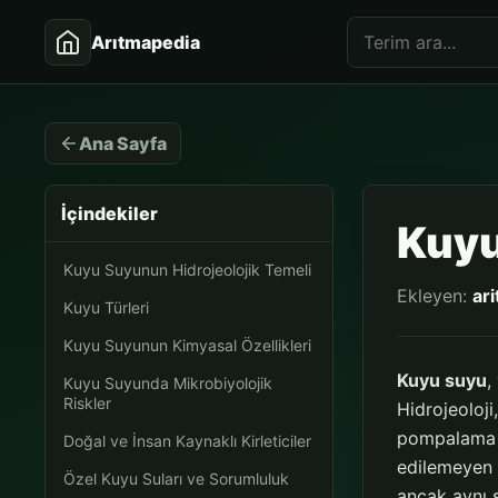
Arıtmapedia
Ana Sayfa
İçindekiler
Kuyu
Kuyu Suyunun Hidrojeolojik Temeli
Ekleyen:
ar
Kuyu Türleri
Kuyu Suyunun Kimyasal Özellikleri
Kuyu suyu
,
Kuyu Suyunda Mikrobiyolojik
Riskler
Hidrojeoloji
pompalama ko
Doğal ve İnsan Kaynaklı Kirleticiler
edilemeyen
Özel Kuyu Suları ve Sorumluluk
ancak aynı