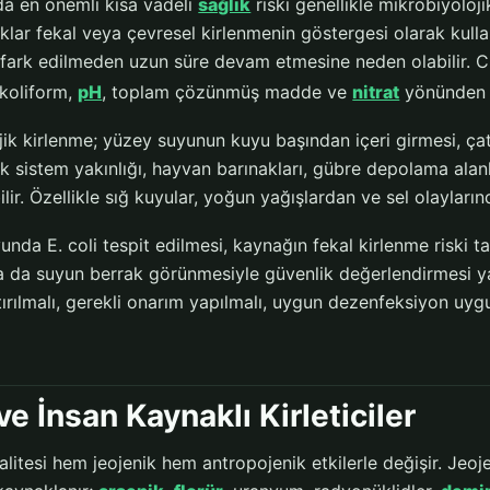
a en önemli kısa vadeli
sağlık
riski genellikle mikrobiyoloj
lar fekal veya çevresel kirlenmenin göstergesi olarak kulla
 fark edilmeden uzun süre devam etmesine neden olabilir. CD
koliform,
pH
, toplam çözünmüş madde ve
nitrat
yönünden t
jik kirlenme; yüzey suyunun kuyu başından içeri girmesi, ça
ik sistem yakınlığı, hayvan barınakları, gübre depolama alan
lir. Özellikle sığ kuyular, yoğun yağışlardan ve sel olayların
unda E. coli tespit edilmesi, kaynağın fekal kirlenme riski t
 da suyun berrak görünmesiyle güvenlik değerlendirmesi y
ırılmalı, gerekli onarım yapılmalı, uygun dezenfeksiyon uygu
ve İnsan Kaynaklı Kirleticiler
litesi hem jeojenik hem antropojenik etkilerle değişir. Jeojen