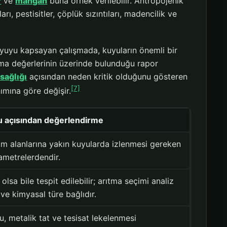
r
ve
mangan
buna örnek verilebilir. Antropojenik
ları, pestisitler, çöplük sızıntıları, madencilik ve
uyuyu kapsayan çalışmada, kuyuların önemli bir
rma değerlerinin üzerinde bulunduğu rapor
 sağlığı
açısından neden kritik olduğunu gösteren
[7]
nımına göre değişir.
u açısından değerlendirme
rım alanlarına yakın kuyularda izlenmesi gereken
ametrelerdendir.
olsa bile tespit edilebilir; arıtma seçimi analiz
ve kimyasal türe bağlıdır.
u, metalik tat ve tesisat lekelenmesi