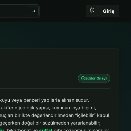
Giriş
Editör Onaylı
uyu veya benzeri yapılarla alınan sudur.
akiferin jeolojik yapısı, kuyunun inşa biçimi,
ları birlikte değerlendirilmeden “içilebilir” kabul
 geçerken doğal bir süzülmeden yararlanabilir;
ür
, bikarbonat ve
sülfat
gibi çözünmüş mineraller