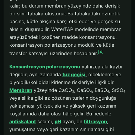
kalır; bu durum membran yüzeyinde daha derişik
bir sınır tabaka oluşturur. Bu tabakadaki ozmotik
basınç, kütle akışına karşı etki eder ve gerçek su
akısını düşürebilir. WaterTAP modelinde membran
arayüzündeki çözünen madde konsantrasyonu,
konsantrasyon polarizasyonu modülü ve kütle
[4]
transfer katsayısı üzerinden hesaplanır.
Konsantrasyon polarizasyonu
yalnızca akı kaybı
değildir; aynı zamanda
tuz geçişi
, ölçeklenme ve
biyolojik/kolloidal kirlenme riskleriyle ilişkilidir.
Membran
yüzeyinde CaCO₃, CaSO₄, BaSO₄, SrSO₄
veya silika gibi az çözünen türlerin doygunluğa
yaklaşması, yüksek akı ve yüksek geri kazanım
koşullarında daha olası hâle gelir. Bu nedenle
antiskalant
seçimi,
pH
ayarı, ön
filtrasyon
,
yumuşatma veya geri kazanım sınırlaması gibi