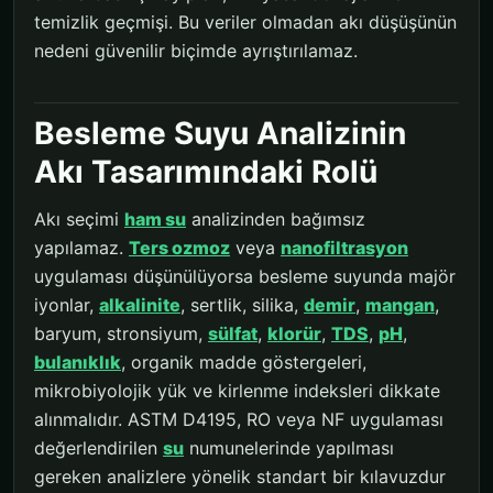
temizlik geçmişi. Bu veriler olmadan akı düşüşünün
nedeni güvenilir biçimde ayrıştırılamaz.
Besleme Suyu Analizinin
Akı Tasarımındaki Rolü
Akı seçimi
ham su
analizinden bağımsız
yapılamaz.
Ters ozmoz
veya
nanofiltrasyon
uygulaması düşünülüyorsa besleme suyunda majör
iyonlar,
alkalinite
, sertlik, silika,
demir
,
mangan
,
baryum, stronsiyum,
sülfat
,
klorür
,
TDS
,
pH
,
bulanıklık
, organik madde göstergeleri,
mikrobiyolojik yük ve kirlenme indeksleri dikkate
alınmalıdır. ASTM D4195, RO veya NF uygulaması
değerlendirilen
su
numunelerinde yapılması
gereken analizlere yönelik standart bir kılavuzdur