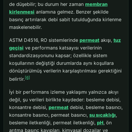
de düşebilir; bu durum her zaman
membran
kirlenmesi
anlamına gelmez. Benzer şekilde
basınç artırılarak debi sabit tutulduğunda kirlenme
maskelenebilir.
ASTM D4516, RO sistemlerinde
permeat
akışı,
tuz
geçişi
ve performans katsayısı verilerinin
standardizasyonunu kapsar; özellikle sistem
koşullarının değiştiği durumlarda aynı koşullara
dönüştürülmüş verilerin karşılaştırılması gerektiğini
[6]
belirtir.
İyi bir performans izleme yaklaşımı yalnızca akıyı
değil, şu verileri birlikte kaydeder: besleme debisi,
konsantre debisi,
permeat
debisi, besleme basıncı,
konsantre basıncı, permeat basıncı,
su sıcaklığı
,
besleme iletkenliği, permeat iletkenliği,
pH
, ön
arıtma basınç kayıpları, kimyasal dozajlar ve