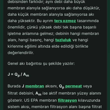
debisinden farklıdır; aynı debi daha büyük
membran alanıyla sağlanıyorsa akı daha düşüktür,
daha küçük membran alanıyla sağlanıyorsa akı
daha yüksektir. Bu ayrım
ters ozmoz
tasarımında
önemlidir, çünkü yüksek debi tek başına başarılı
işletme anlamına gelmez; debinin hangi membran
alanı, hangi basınç, hangi
tuzluluk
ve hangi
kirlenme eğilimi altında elde edildiği birlikte
değerlendirilir.
Genel akı bağıntısı şu şekilde yazılır:
J = Q
/ A
p
m
Burada
J
membran
akısını,
Q
permeat
veya
p
filtrat debisini,
A
ise aktif membran yüzey alanını
m
gösterir. US EPA membran
filtrasyon
kılavuzunda
sistem akısı, membran filtrasyon alanı başına filtrat