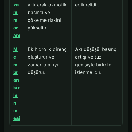
za
artırarak ozmotik
edilmelidir.
nı
basıncı ve
m
çökelme riskini
or
yükseltir.
anı
M
Ek hidrolik direnç
Akı düşüşü, basınç
e
oluşturur ve
artışı ve tuz
m
zamanla akıyı
geçişiyle birlikte
br
düşürür.
izlenmelidir.
an
kir
le
n
m
esi