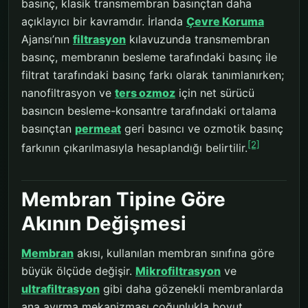
basınç, klasik transmembran basınçtan daha
açıklayıcı bir kavramdır. İrlanda
Çevre Koruma
Ajansı’nın
filtrasyon
kılavuzunda transmembran
basınç, membranın besleme tarafındaki basınç ile
filtrat tarafındaki basınç farkı olarak tanımlanırken;
nanofiltrasyon ve
ters ozmoz
için net sürücü
basıncın besleme-konsantre tarafındaki ortalama
basınçtan
permeat
geri basıncı ve ozmotik basınç
[2]
farkının çıkarılmasıyla hesaplandığı belirtilir.
Membran Tipine Göre
Akının Değişmesi
Membran
akısı, kullanılan membran sınıfına göre
büyük ölçüde değişir.
Mikrofiltrasyon
ve
ultrafiltrasyon
gibi daha gözenekli membranlarda
ana ayırma mekanizması çoğunlukla boyut