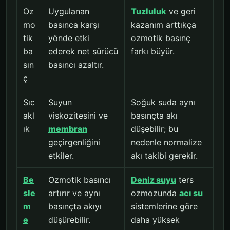
Oz
Uygulanan
Tuzluluk
ve geri
mo
basınca karşı
kazanım arttıkça
tik
yönde etki
ozmotik basınç
ba
ederek net sürücü
farkı büyür.
sın
basıncı azaltır.
ç
Sıc
Suyun
Soğuk suda aynı
akl
viskozitesini ve
basınçta akı
ık
membran
düşebilir; bu
geçirgenliğini
nedenle normalize
etkiler.
akı takibi gerekir.
Be
Ozmotik basıncı
Deniz suyu
ters
sle
artırır ve aynı
ozmozunda
acı su
m
basınçta akıyı
sistemlerine göre
e
düşürebilir.
daha yüksek