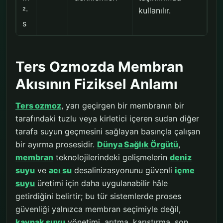
²·
kullanılır.
s
Ters Ozmozda Membran
Akısının Fiziksel Anlamı
Ters ozmoz
, yarı geçirgen bir membranın bir
tarafındaki tuzlu veya kirletici içeren sudan diğer
tarafa suyun geçmesini sağlayan basınçla çalışan
bir ayırma prosesidir.
Dünya Sağlık Örgütü
,
membran
teknolojilerindeki gelişmelerin
deniz
suyu
ve
acı su
desalinizasyonunu güvenli
içme
suyu
üretimi için daha uygulanabilir hâle
getirdiğini belirtir; bu tür sistemlerde proses
güvenliği yalnızca membran seçimiyle değil,
kaynak suyu
yönetimi, arıtma, karıştırma, son