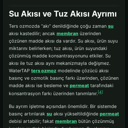
Su Akısı ve Tuz Akısı Ayrımı
Ters ozmozda “akı” denildiğinde çoğu zaman
su
akısı kastedilir; ancak
membran
üzerinden
çözünen madde akısı da vardır. Su akısı, ürün suyu
miktarını belirlerken; tuz akısı, ürün suyundaki
çözünmüş madde konsantrasyonunu etkiler. Su
akısı ile tuz akısı aynı mekanizmayla değişmez.
WaterTAP
ters ozmoz
modelinde çözücü akısı
basınç ve ozmotik basınç farkı üzerinden, çözünen
madde akısı ise besleme ve
permeat
tarafındaki
[4]
konsantrasyon farkı üzerinden tanımlanır.
Bu ayrım işletme açısından önemlidir. Bir sistemde
basınç artırılarak
su
akısı yükseltildiğinde
permeat
debisi artabilir; fakat
membran
bütün çözünmüş