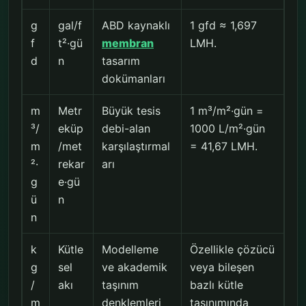
g
gal/f
ABD kaynaklı
1 gfd ≈ 1,697
f
t²·gü
membran
LMH.
d
n
tasarım
dokümanları
m
Metr
Büyük tesis
1 m³/m²·gün =
³/
eküp
debi-alan
1000 L/m²·gün
m
/met
karşılaştırmal
= 41,67 LMH.
²·
rekar
arı
g
e·gü
ü
n
n
k
Kütle
Modelleme
Özellikle çözücü
g
sel
ve akademik
veya bileşen
/
akı
taşınım
bazlı kütle
m
denklemleri
taşınımında