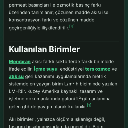
permeat basınçları ile ozmotik basınç farkı
üzerinden tanımlanır; çözünen madde akısı ise
konsantrasyon farkı ve çözünen madde
[4]
geçirgenliğiyle ilişkilendirilir.
Kullanılan Birimler
Membran
akısı farklı sektörlerde farklı birimlerle
ifade edilir.
İçme suyu
, endüstriyel
ters ozmoz
ve
atık su
geri kazanımı uygulamalarında metrik
sistemde en yaygın birim L/m²·h biçiminde yazılan
LMH’dir. Kuzey Amerika kaynaklı tasarım ve
işletme dokümanlarında galon/ft²·gün anlamına
[1]
gelen gfd de yaygın olarak kullanılır.
Akı birimleri, yalnızca ölçüm alışkanlığı değil,
tasarım hesabı açısından da önemlidir. Birim