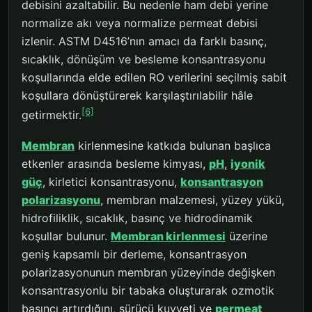
debisini azaltabilir. Bu nedenle ham debi yerine
normalize akı veya normalize permeat debisi
izlenir. ASTM D4516’nın amacı da farklı basınç,
sıcaklık, dönüşüm ve besleme konsantrasyonu
koşullarında elde edilen RO verilerini seçilmiş sabit
koşullara dönüştürerek karşılaştırılabilir hâle
[6]
getirmektir.
Membran
kirlenmesine katkıda bulunan başlıca
etkenler arasında besleme kimyası,
pH
,
iyonik
güç
, kirletici konsantrasyonu,
konsantrasyon
polarizasyonu
, membran malzemesi, yüzey yükü,
hidrofiliklik, sıcaklık, basınç ve hidrodinamik
koşullar bulunur.
Membran kirlenmesi
üzerine
geniş kapsamlı bir derleme, konsantrasyon
polarizasyonunun membran yüzeyinde değişken
konsantrasyonlu bir tabaka oluşturarak ozmotik
basıncı artırdığını, sürücü kuvveti ve
permeat