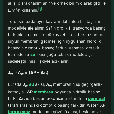
akışı olarak tanımlanır ve örnek birim olarak gfd ile
[1]
L/m²·h kullanılır.
Ters ozmozda aynı kavram daha ileri bir taşınım
modeliyle ele alınır. Saf hidrolik filtrasyonda basınç
farkı akının ana sürücü kuvveti iken, ters ozmozda
suyun membranı geçmesi için uygulanan hidrolik
basıncın ozmotik basınç farkını yenmesi gerekir.
Bu nedenle
su
akısı çoğu teknik modelde şu
sadeleştirilmiş ilişkiyle açıklanır:
J
≈ A
× (ΔP − Δπ)
w
w
Burada
J
su
akısı,
A
membranın su geçirgenlik
w
w
katsayısı,
ΔP
membran
boyunca hidrolik basınç
farkı,
Δπ
ise besleme-konsantre tarafı ile
permeat
tarafı arasındaki ozmotik basınç farkıdır. WaterTAP
ters ozmoz
modelinde çözücü akısı, besleme ve