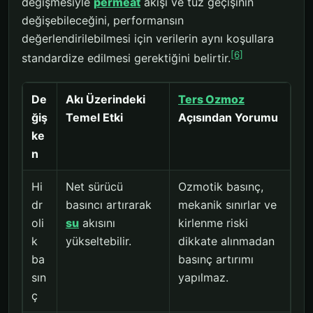
değişmesiyle
permeat
akışı ve tuz geçişinin
değişebileceğini, performansın
değerlendirilebilmesi için verilerin aynı koşullara
[6]
standardize edilmesi gerektiğini belirtir.
De
Akı Üzerindeki
Ters Ozmoz
ğiş
Temel Etki
Açısından Yorumu
ke
n
Hi
Net sürücü
Ozmotik basınç,
dr
basıncı artırarak
mekanik sınırlar ve
oli
su
akısını
kirlenme riski
k
yükseltebilir.
dikkate alınmadan
ba
basınç artırımı
sın
yapılmaz.
ç