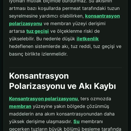
iyonları mutlak biçimde durdurmaz. Su akısının
artması bazı koşullarda permeat tarafındaki tuzun
seyrelmesine yardımcı olabilirken,
konsantrasyon
polarizasyonu
ve membran yüzeyi derişimi
artarsa
tuz geçişi
ve ölçeklenme riski de
yükselebilir. Bu nedenle düşük
iletkenlik
hedeflenen sistemlerde akı, tuz reddi, tuz geçişi ve
basınç birlikte izlenmelidir.
Konsantrasyon
Polarizasyonu ve Akı Kaybı
Konsantrasyon polarizasyonu
, ters ozmozda
membran
yüzeyine yakın bölgede çözünmüş
maddelerin ana akım konsantrasyonundan daha
yüksek derişime ulaşmasıdır.
Su
membranı
geçerken tuzların büyük bölümü besleme tarafında