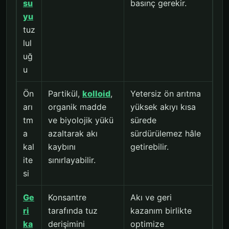
su
basınç gerekir.
yu
tuz
lul
uğ
u
Ön
Partikül,
kolloid
,
Yetersiz ön arıtma
arı
organik madde
yüksek akıyı kısa
tm
ve biyolojik yükü
sürede
a
azaltarak akı
sürdürülemez hâle
kal
kaybını
getirebilir.
ite
sınırlayabilir.
si
Ge
Konsantre
Akı ve geri
ri
tarafında tuz
kazanım birlikte
ka
derişimini
optimize