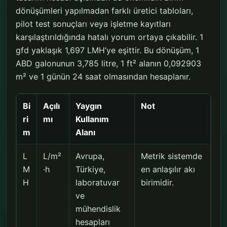
dönüşümleri yapılmadan farklı üretici tabloları,
pilot test sonuçları veya işletme kayıtları
karşılaştırıldığında hatalı yorum ortaya çıkabilir. 1
gfd yaklaşık 1,697 LMH’ye eşittir. Bu dönüşüm, 1
ABD galonunun 3,785 litre, 1 ft² alanın 0,092903
m² ve 1 günün 24 saat olmasından hesaplanır.
Bi
Açılı
Yaygın
Not
ri
mı
Kullanım
m
Alanı
L
L/m²
Avrupa,
Metrik sistemde
M
·h
Türkiye,
en anlaşılır akı
H
laboratuvar
birimidir.
ve
mühendislik
hesapları