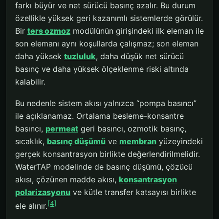
farkı büyür ve net sürücü basınç azalır. Bu durum
özellikle yüksek geri kazanımlı sistemlerde görülür.
Bir
ters ozmoz
modülünün girişindeki ilk eleman ile
son elemanı aynı koşullarda çalışmaz; son eleman
daha yüksek
tuzluluk
, daha düşük net sürücü
basınç ve daha yüksek ölçeklenme riski altında
kalabilir.
Bu nedenle sistem akısı yalnızca “pompa basıncı”
ile açıklanamaz. Ortalama besleme-konsantre
basıncı,
permeat
geri basıncı, ozmotik basınç,
sıcaklık,
basınç düşümü
ve
membran
yüzeyindeki
gerçek konsantrasyon birlikte değerlendirilmelidir.
WaterTAP modelinde de basınç düşümü, çözücü
akısı, çözünen madde akısı,
konsantrasyon
polarizasyonu
ve kütle transfer katsayısı birlikte
[4]
ele alınır.