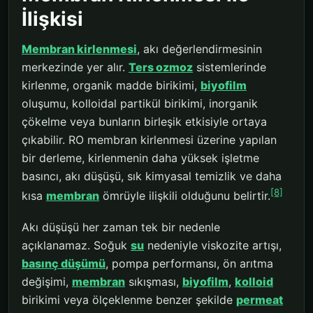
İlişkisi
Membran kirlenmesi
, akı değerlendirmesinin
merkezinde yer alır.
Ters ozmoz
sistemlerinde
kirlenme, organik madde birikimi,
biyofilm
oluşumu, kolloidal partikül birikimi, inorganik
çökelme veya bunların birleşik etkisiyle ortaya
çıkabilir. RO membran kirlenmesi üzerine yapılan
bir derleme, kirlenmenin daha yüksek işletme
basıncı, akı düşüşü, sık kimyasal temizlik ve daha
[8]
kısa
membran
ömrüyle ilişkili olduğunu belirtir.
Akı düşüşü her zaman tek bir nedenle
açıklanamaz. Soğuk
su
nedeniyle viskozite artışı,
basınç düşümü
, pompa performansı, ön arıtma
değişimi,
membran
sıkışması,
biyofilm
,
kolloid
birikimi veya ölçeklenme benzer şekilde
permeat