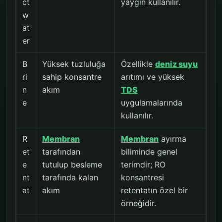
ct
yaygın kullanılır.
w
at
er
B
Yüksek tuzluluğa
Özellikle
deniz suyu
ri
sahip konsantre
arıtımı ve yüksek
n
akım
TDS
e
uygulamalarında
kullanılır.
R
Membran
Membran
ayırma
et
tarafından
biliminde genel
e
tutulup besleme
terimdir; RO
nt
tarafında kalan
konsantresi
at
akım
retentatın özel bir
örneğidir.