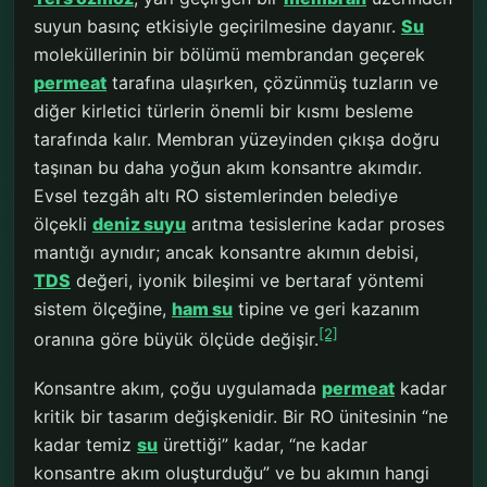
suyun basınç etkisiyle geçirilmesine dayanır.
Su
moleküllerinin bir bölümü membrandan geçerek
permeat
tarafına ulaşırken, çözünmüş tuzların ve
diğer kirletici türlerin önemli bir kısmı besleme
tarafında kalır. Membran yüzeyinden çıkışa doğru
taşınan bu daha yoğun akım konsantre akımdır.
Evsel tezgâh altı RO sistemlerinden belediye
ölçekli
deniz suyu
arıtma tesislerine kadar proses
mantığı aynıdır; ancak konsantre akımın debisi,
TDS
değeri, iyonik bileşimi ve bertaraf yöntemi
sistem ölçeğine,
ham su
tipine ve geri kazanım
[2]
oranına göre büyük ölçüde değişir.
Konsantre akım, çoğu uygulamada
permeat
kadar
kritik bir tasarım değişkenidir. Bir RO ünitesinin “ne
kadar temiz
su
ürettiği” kadar, “ne kadar
konsantre akım oluşturduğu” ve bu akımın hangi