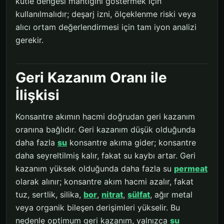
kütle dengesi mantığını göstermek için
kullanılmalıdır; deşarj izni, ölçeklenme riski veya
alıcı ortam değerlendirmesi için tam iyon analizi
gerekir.
Geri Kazanım Oranı ile
İlişkisi
Konsantre akımın hacmi doğrudan geri kazanım
oranına bağlıdır. Geri kazanım düşük olduğunda
daha fazla
su
konsantre akıma gider; konsantre
daha seyreltilmiş kalır, fakat su kaybı artar. Geri
kazanım yüksek olduğunda daha fazla su
permeat
olarak alınır; konsantre akım hacmi azalır, fakat
tuz, sertlik, silika,
bor
,
nitrat
,
sülfat
, ağır metal
veya organik bileşen derişimleri yükselir. Bu
nedenle optimum geri kazanım, yalnızca
su