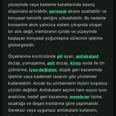
yüzeyinde veya besleme kanallarında basınç
düşümünü artırabilir,
permeat
akısını azaltabilir ve
kimyasal temizlik sıklığını yükseltebilir. Bu nedenle
konsantre akım yalnızca sistem çıkışında oluşan
bir atık değil, membranın içinde ve yüzeyinde
başlayan kimyasal yoğunlaşma sürecinin işletme
göstergesidir.
Ölçeklenme kontrolünde
pH
ayarı,
antiskalant
dozajı, yumuşatma,
asit
dozajı,
kireç
-soda ile ön
çöktürme,
iyon değişimi
, düşük geri kazanımda
işletme veya kademeli tasarım gibi yöntemler
kullanılabilir. Ancak bu yöntemlerin hiçbiri koşulsuz
çözüm değildir. Antiskalant seçimi ham suyun iyon
analizine, hedef geri kazanıma,
membran
tipine,
sıcaklığa ve deşarj kısıtlarına göre yapılmalıdır.
Gereksiz veya uygunsuz antiskalant kullanımı,