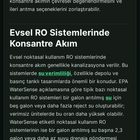
konsantre akımın çevresel değerlendirmesini ve
ileri arıtma seçeneklerini zorlaştırabilir.
Evsel RO Sistemlerinde
Konsantre Akım
Evsel noktasal kullanım RO sistemlerinde
konsantre akım genellikle kanalizasyona verilir. Bu
sistemlerde
su verimliliği
, özellikle depolu ve
basınç tanklı tasarımlarda önemli bir konudur. EPA
WaterSense açıklamasına göre tipik bazı noktasal
kullanım RO sistemleri bir galon arıtılmış
su
için
beş galon veya daha fazla reject su oluşturabilir;
verimsiz ünitelerde bu oran daha yüksek olabilir.
WaterSense etiketli noktasal kullanım RO
sistemlerinin ise bir galon arıtılmış su başına 2,3
galon veya daha az suyu drenaja göndermesi