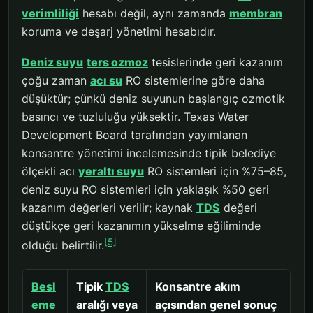
verimliliği
hesabı değil, aynı zamanda
membran
koruma ve deşarj yönetimi hesabıdır.
Deniz suyu
ters ozmoz
tesislerinde geri kazanım
çoğu zaman
acı su
RO sistemlerine göre daha
düşüktür; çünkü deniz suyunun başlangıç ozmotik
basıncı ve tuzluluğu yüksektir. Texas Water
Development Board tarafından yayımlanan
konsantre yönetimi incelemesinde tipik belediye
ölçekli acı
yeraltı suyu
RO sistemleri için %75–85,
deniz suyu RO sistemleri için yaklaşık %50 geri
kazanım değerleri verilir; kaynak
TDS
değeri
düştükçe geri kazanımın yükselme eğiliminde
[5]
olduğu belirtilir.
Besl
Tipik
TDS
Konsantre akım
eme
aralığı veya
açısından genel sonuç