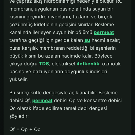
ve çapraz akış hidrodinamiği nedeniyle oluşur. RO
membranı, uygulanan basınç altında suyun bir
kısmını geçirirken iyonların, tuzların ve birçok
çözünmüş kirleticinin geçişini sınırlar. Besleme
kanalında ilerleyen suyun bir bölümü
permeat
tarafına geçtiği için geride kalan
su
hacmi azalır;
buna karşılık membranın reddettiği bileşenlerin
büyük kısmı bu azalan hacimde kalır. Böylece
çıkışa doğru
TDS
, elektriksel
iletkenlik
, ozmotik
basınç ve bazı iyonların doygunluk indisleri
yükselir.
Bu süreç kütle dengesiyle açıklanabilir. Besleme
debisi Qf,
permeat
debisi Qp ve konsantre debisi
Qc olarak ifade edilirse temel debi dengesi
şöyledir:
Qf = Qp + Qc