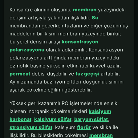
Konsantre akımın oluşumu,
membran
yüzeyindeki
derişim artışıyla yakından ilişkilidir.
Su
membrandan geçerken tuzların ve diğer çözünmüş
maddelerin bir kısmı membran yüzeyinde birikir;
bu yerel derişim artışı
konsantrasyon
polarizasyonu
olarak adlandırılır. Konsantrasyon
polarizasyonu arttığında membran yüzeyindeki
ozmotik basınç yükselir, etkin itici kuvvet azalır,
permeat
debisi düşebilir ve
tuz geçişi
artabilir.
Aynı zamanda bazı iyon çiftleri doygunluk sınırını
aşarak çökelme eğilimi gösterebilir.
Yüksek geri kazanımlı RO işletmelerinde en sık
izlenen inorganik çökelme riskleri
kalsiyum
karbonat
,
kalsiyum sülfat
,
baryum sülfat
,
stronsiyum sülfat
, kalsiyum
florür
ve silika ile
ilişkilidir. Bu bileşiklerin çökelmesi
membran