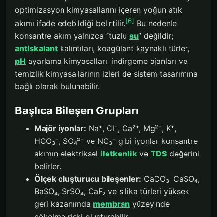
optimizasyon kimyasallarını içeren yoğun atık
[6]
akımı ifade edebildiği belirtilir.
Bu nedenle
konsantre akım yalnızca “tuzlu
su
” değildir;
antiskalant
kalıntıları, koagülant kaynaklı türler,
pH
ayarlama kimyasalları, indirgeme ajanları ve
temizlik kimyasallarının izleri de sistem tasarımına
bağlı olarak bulunabilir.
Başlıca Bileşen Grupları
Majör iyonlar:
Na⁺, Cl⁻, Ca²⁺, Mg²⁺, K⁺,
HCO₃⁻, SO₄²⁻ ve NO₃⁻ gibi iyonlar konsantre
akımın elektriksel
iletkenlik
ve
TDS
değerini
belirler.
Ölçek oluşturucu bileşenler:
CaCO₃, CaSO₄,
BaSO₄, SrSO₄, CaF₂ ve silika türleri yüksek
geri kazanımda
membran
yüzeyinde
çökelme riski oluşturabilir.