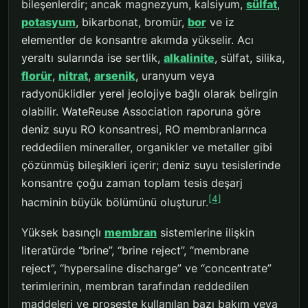
bileşenlerdir; ancak magnezyum, kalsiyum,
sülfat
,
potasyum
, bikarbonat, bromür,
bor
ve iz
elementler de konsantre akımda yükselir. Acı
yeraltı sularında ise sertlik,
alkalinite
, sülfat, silika,
florür
,
nitrat
,
arsenik
, uranyum veya
radyonüklidler yerel jeolojiye bağlı olarak belirgin
olabilir. WateReuse Association raporuna göre
deniz suyu RO konsantresi, RO membranlarınca
reddedilen mineraller, organikler ve metaller gibi
çözünmüş bileşikleri içerir; deniz suyu tesislerinde
konsantre çoğu zaman toplam tesis deşarj
[4]
hacminin büyük bölümünü oluşturur.
Yüksek basınçlı
membran
sistemlerine ilişkin
literatürde “brine”, “brine reject”, “membrane
reject”, “hypersaline discharge” ve “concentrate”
terimlerinin, membran tarafından reddedilen
maddeleri ve proseste kullanılan bazı bakım veya