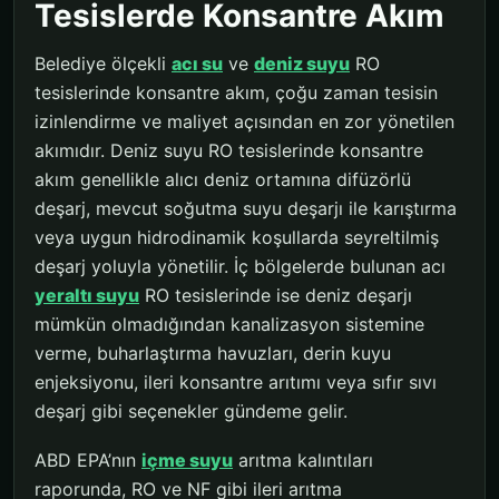
Tesislerde Konsantre Akım
Belediye ölçekli
acı su
ve
deniz suyu
RO
tesislerinde konsantre akım, çoğu zaman tesisin
izinlendirme ve maliyet açısından en zor yönetilen
akımıdır. Deniz suyu RO tesislerinde konsantre
akım genellikle alıcı deniz ortamına difüzörlü
deşarj, mevcut soğutma suyu deşarjı ile karıştırma
veya uygun hidrodinamik koşullarda seyreltilmiş
deşarj yoluyla yönetilir. İç bölgelerde bulunan acı
yeraltı suyu
RO tesislerinde ise deniz deşarjı
mümkün olmadığından kanalizasyon sistemine
verme, buharlaştırma havuzları, derin kuyu
enjeksiyonu, ileri konsantre arıtımı veya sıfır sıvı
deşarj gibi seçenekler gündeme gelir.
ABD EPA’nın
içme suyu
arıtma kalıntıları
raporunda, RO ve NF gibi ileri arıtma