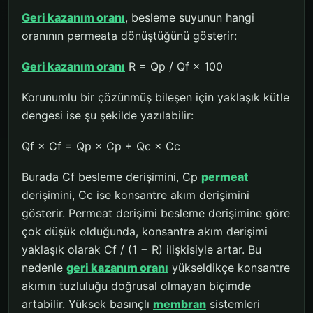
Geri kazanım oranı
, besleme suyunun hangi
oranının permeata dönüştüğünü gösterir:
Geri kazanım oranı
R = Qp / Qf × 100
Korunumlu bir çözünmüş bileşen için yaklaşık kütle
dengesi ise şu şekilde yazılabilir:
Qf × Cf = Qp × Cp + Qc × Cc
Burada Cf besleme derişimini, Cp
permeat
derişimini, Cc ise konsantre akım derişimini
gösterir. Permeat derişimi besleme derişimine göre
çok düşük olduğunda, konsantre akım derişimi
yaklaşık olarak Cf / (1 − R) ilişkisiyle artar. Bu
nedenle
geri kazanım oranı
yükseldikçe konsantre
akımın tuzluluğu doğrusal olmayan biçimde
artabilir. Yüksek basınçlı
membran
sistemleri