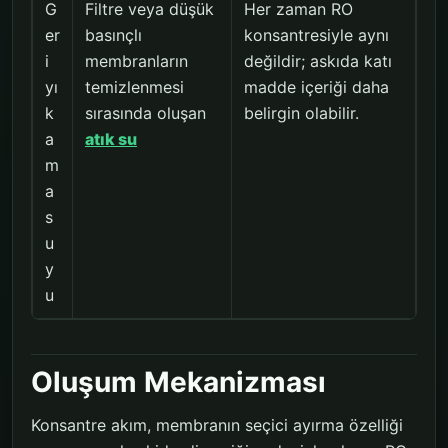
G
Filtre veya düşük
Her zaman RO
er
basınçlı
konsantresiyle aynı
i
membranların
değildir; askıda katı
yı
temizlenmesi
madde içeriği daha
k
sırasında oluşan
belirgin olabilir.
a
atık su
m
a
s
u
y
u
Oluşum Mekanizması
Konsantre akım, membranın seçici ayırma özelliği