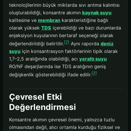
teknolojilerinin büyük miktarda sıvı arıtma kalıntısı
oluşturabildiği, konsantre akımın
kaynak suyu
kalitesine ve
membran
karakteristiğine bağlı
olarak yüksek
TDS
içerebildiği ve bazı durumlarda
enjeksiyon kuyularının bertaraf seçeneği olarak
[7]
değerlendirildiği belirtilir.
Aynı raporda
deniz
suyu
için konsantrasyon faktörlerinin tipik olarak
1,7–2,5 aralığında olabildiği, acı
yeraltı suyu
RO/NF deşarjlarında ise TDS aralığının geniş
[7]
değişkenlik gösterebildiği ifade edilir.
Çevresel Etki
Değerlendirmesi
Konsantre akımın çevresel önemi, yalnızca tuzlu
olmasından değil, alıcı ortamla kurduğu fiziksel ve