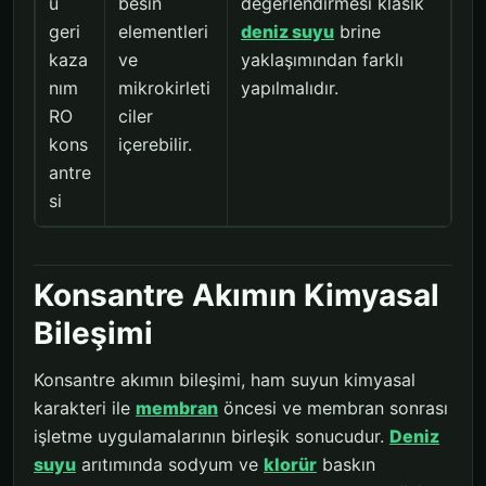
u
besin
değerlendirmesi klasik
geri
elementleri
deniz suyu
brine
kaza
ve
yaklaşımından farklı
nım
mikrokirleti
yapılmalıdır.
RO
ciler
kons
içerebilir.
antre
si
Konsantre Akımın Kimyasal
Bileşimi
Konsantre akımın bileşimi, ham suyun kimyasal
karakteri ile
membran
öncesi ve membran sonrası
işletme uygulamalarının birleşik sonucudur.
Deniz
suyu
arıtımında sodyum ve
klorür
baskın