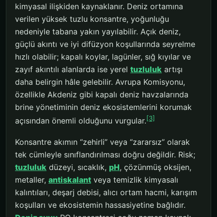
kimyasal ilişkiden kaynaklanır. Deniz ortamına
verilen yüksek tuzlu konsantre, yoğunluğu
nedeniyle tabana yakın yayılabilir. Açık deniz,
güçlü akıntı ve iyi difüzyon koşullarında seyrelme
hızlı olabilir; kapalı koylar, lagünler, sığ kıyılar ve
zayıf akıntılı alanlarda ise yerel
tuzluluk
artışı
daha belirgin hâle gelebilir. Avrupa Komisyonu,
özellikle Akdeniz gibi kapalı deniz havzalarında
brine yönetiminin deniz ekosistemlerini korumak
[3]
açısından önemli olduğunu vurgular.
Konsantre akımın “zehirli” veya “zararsız” olarak
tek cümleyle sınıflandırılması doğru değildir. Risk;
tuzluluk
düzeyi, sıcaklık,
pH
, çözünmüş oksijen,
metaller,
antiskalant
veya temizlik kimyasalı
kalıntıları, deşarj debisi, alıcı ortam hacmi, karışım
koşulları ve ekosistemin hassasiyetine bağlıdır.