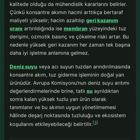
kalitede olduğu da mühendislik kararlarını belirler.
Çünkü konsantre akımın hacmi arttıkça bertaraf
maliyeti yükselir; hacim azaltılıp
geri kazanım
oranı
artırıldığında ise
membran
yüzeyindeki tuz
derişimi, ozmotik basınç ve çökelme riski artar. Bu
nedenle yüksek geri kazanım her zaman tek başına
daha iyi işletme anlamına gelmez.
Deniz suyu
veya acı suyun tuzdan arındırılmasında
konsantre akım, tuz giderme işleminin doğal yan
ürünüdür. Avrupa Komisyonu’nun deniz suyu arıtımı
değerlendirmelerinde brine, tatlı
su
ayrıldıktan
sonra kalan yüksek tuzlu yan ürün olarak
tanımlanır ve bu akımın uygun yönetilmemesi
hâlinde deşarj noktasında tuzluluğu ve ekosistem
[3]
koşullarını etkileyebileceği belirtilir.