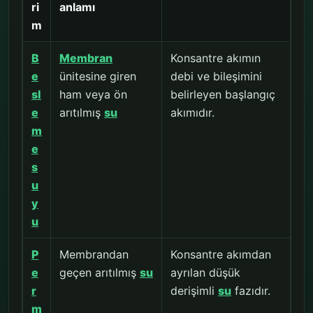
ri
anlamı
m
B
Membran
Konsantre akımın
e
ünitesine giren
debi ve bileşimini
sl
ham veya ön
belirleyen başlangıç
e
arıtılmış
su
akımıdır.
m
e
s
u
y
u
P
Membrandan
Konsantre akımdan
e
geçen arıtılmış
su
ayrılan düşük
r
derişimli
su
fazıdır.
m