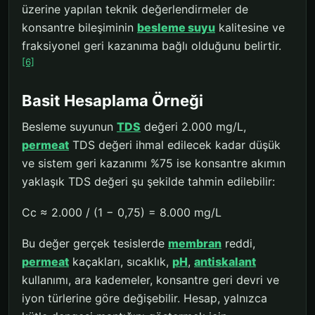
üzerine yapılan teknik değerlendirmeler de
konsantre bileşiminin
besleme suyu
kalitesine ve
fraksiyonel geri kazanıma bağlı olduğunu belirtir.
[6]
Basit Hesaplama Örneği
Besleme suyunun
TDS
değeri 2.000 mg/L,
permeat
TDS değeri ihmal edilecek kadar düşük
ve sistem geri kazanımı %75 ise konsantre akımın
yaklaşık TDS değeri şu şekilde tahmin edilebilir:
Cc ≈ 2.000 / (1 − 0,75) = 8.000 mg/L
Bu değer gerçek tesislerde
membran
reddi,
permeat
kaçakları, sıcaklık,
pH
,
antiskalant
kullanımı, ara kademeler, konsantre geri devri ve
iyon türlerine göre değişebilir. Hesap, yalnızca