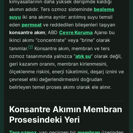
kimyasallarının daha yüksek derişimde kaldığı
akımın adıdır. Ters ozmoz sisteminde
besleme
suyu
iki ana akıma ayrılır: arıtılmış suyu temsil
eden
permeat
ve reddedilen bileşenleri taşıyan
konsantre akım
; ABD
Çevre Koruma
Ajansı bu
ikinci akımı “concentrate” veya “brine” olarak
[1]
tanımlar.
Konsantre akım, membran ve ters
ozmoz tasarımında yalnızca “
atık su
” olarak değil,
geri kazanım oranını, membran kirlenmesini,
ölçeklenme riskini, enerji tüketimini, deşarj iznini ve
çevresel etki değerlendirmesini doğrudan
belirleyen temel proses akımı olarak ele alınır.
Konsantre Akımın Membran
Prosesindeki Yeri
Ters ozmoz
, yarı geçirgen bir
membran
üzerinden