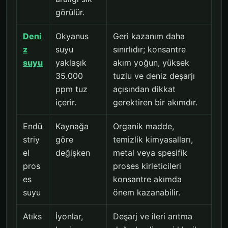
görülür.
Deni
Okyanus
Geri kazanım daha
z
suyu
sınırlıdır; konsantre
suyu
yaklaşık
akım yoğun, yüksek
35.000
tuzlu ve deniz deşarjı
ppm tuz
açısından dikkat
içerir.
gerektiren bir akımdır.
Endü
Kaynağa
Organik madde,
striy
göre
temizlik kimyasalları,
el
değişken
metal veya spesifik
pros
proses kirleticileri
es
konsantre akımda
suyu
önem kazanabilir.
Atıks
İyonlar,
Deşarj ve ileri arıtma