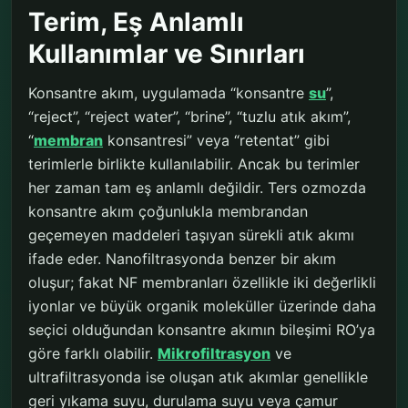
Terim, Eş Anlamlı
Kullanımlar ve Sınırları
Konsantre akım, uygulamada “konsantre
su
”,
“reject”, “reject water”, “brine”, “tuzlu atık akım”,
“
membran
konsantresi” veya “retentat” gibi
terimlerle birlikte kullanılabilir. Ancak bu terimler
her zaman tam eş anlamlı değildir. Ters ozmozda
konsantre akım çoğunlukla membrandan
geçemeyen maddeleri taşıyan sürekli atık akımı
ifade eder. Nanofiltrasyonda benzer bir akım
oluşur; fakat NF membranları özellikle iki değerlikli
iyonlar ve büyük organik moleküller üzerinde daha
seçici olduğundan konsantre akımın bileşimi RO’ya
göre farklı olabilir.
Mikrofiltrasyon
ve
ultrafiltrasyonda ise oluşan atık akımlar genellikle
geri yıkama suyu, durulama suyu veya çamur