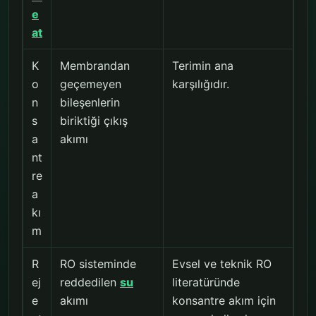
e
at
K
Membrandan
Terimin ana
o
geçemeyen
karşılığıdır.
n
bileşenlerin
s
biriktiği çıkış
a
akımı
nt
re
a
kı
m
R
RO sisteminde
Evsel ve teknik RO
ej
reddedilen
su
literatüründe
e
akımı
konsantre akım için