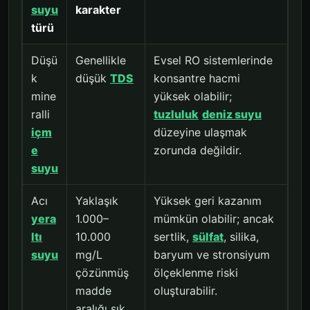
suyu
karakter
türü
Düşü
Genellikle
Evsel RO sistemlerinde
k
düşük
TDS
konsantre hacmi
mine
yüksek olabilir;
ralli
tuzluluk
deniz suyu
içm
düzeyine ulaşmak
e
zorunda değildir.
suyu
Acı
Yaklaşık
Yüksek geri kazanım
yera
1.000–
mümkün olabilir; ancak
ltı
10.000
sertlik,
sülfat
, silika,
suyu
mg/L
baryum ve stronsiyum
çözünmüş
ölçeklenme riski
madde
oluşturabilir.
aralığı sık