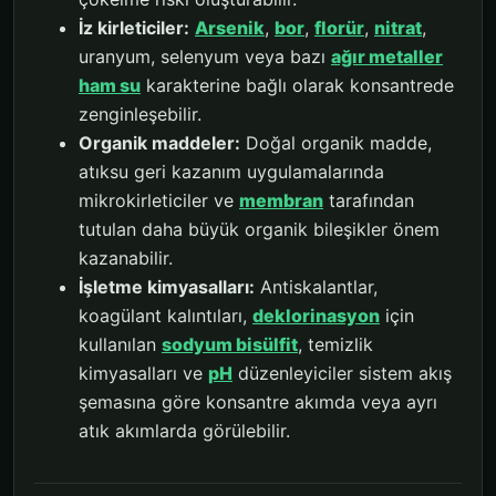
İz kirleticiler:
Arsenik
,
bor
,
florür
,
nitrat
,
uranyum, selenyum veya bazı
ağır metaller
ham su
karakterine bağlı olarak konsantrede
zenginleşebilir.
Organik maddeler:
Doğal organik madde,
atıksu geri kazanım uygulamalarında
mikrokirleticiler ve
membran
tarafından
tutulan daha büyük organik bileşikler önem
kazanabilir.
İşletme kimyasalları:
Antiskalantlar,
koagülant kalıntıları,
deklorinasyon
için
kullanılan
sodyum bisülfit
, temizlik
kimyasalları ve
pH
düzenleyiciler sistem akış
şemasına göre konsantre akımda veya ayrı
atık akımlarda görülebilir.