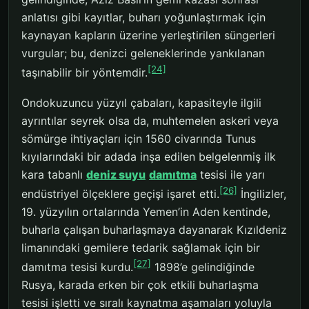
anlatısı gibi kayıtlar, buharı yoğunlaştırmak için
kaynayan kapların üzerine yerleştirilen süngerleri
vurgular; bu, denizci geleneklerinde yankılanan
[24]
taşınabilir bir yöntemdir.
Ondokuzuncu yüzyıl çabaları, kapasiteyle ilgili
ayrıntılar seyrek olsa da, muhtemelen askeri veya
sömürge ihtiyaçları için 1560 civarında Tunus
kıyılarındaki bir adada inşa edilen belgelenmiş ilk
kara tabanlı
deniz suyu
damıtma
tesisi ile yarı
[26]
endüstriyel ölçeklere geçişi işaret etti.
İngilizler,
19. yüzyılın ortalarında Yemen’in Aden kentinde,
buharla çalışan buharlaşmaya dayanarak Kızıldeniz
limanındaki gemilere tedarik sağlamak için bir
[27]
damıtma tesisi kurdu.
1898’e gelindiğinde
Rusya, karada erken bir çok etkili buharlaşma
tesisi işletti ve sıralı kaynatma aşamaları yoluyla