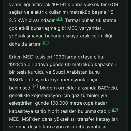
verimliliği artırarak 10–18’lik daha yüksek bir GOR
sağlar ve elektrik kullanımı metreküp başına 1.5–
[49]
2.5 kWh civarındadır.
Termal buhar sıkıştırmalı
çok etkili buharlaşma gibi MED varyantları,
yoğunlaşmayan buharları sıkıştırarak verimliliği
[54]
daha da artırır.
Erken MED tesisleri 1930’larda ortaya çıktı;
1928’de bir adaya günde 60 metreküp kapasiteli
bir tesis kuruldu ve Suudi Arabistan bunu
1930’ların başında kıyı operasyonları için
[4]
benimsedi.
Modern örnekler arasında BAE’deki,
genellikle kojenerasyon için gaz türbinleriyle
eşleştirilen, günde 100.000 metreküpe kadar
[49]
kapasiteye sahip hibrit tesisler bulunmaktadır.
MED, MSF’den daha yüksek ısı transfer katsayıları
ve daha düşük korozyon riski gibi avantajlar