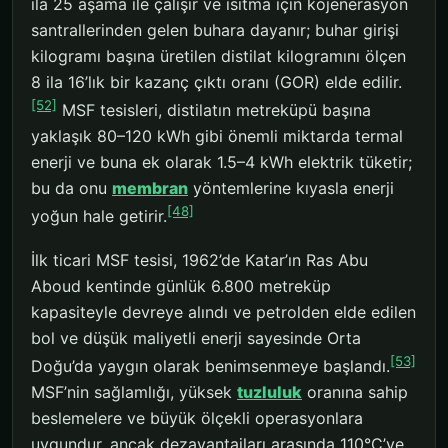
ila 25 aşama ile çalışır ve ısıtma için kojenerasyon
santrallerinden gelen buhara dayanır; buhar girişi
kilogramı başına üretilen distilat kilogramını ölçen
8 ila 16’lık bir kazanç çıktı oranı (GOR) elde edilir.
[52]
MSF tesisleri, distilatın metreküpü başına
yaklaşık 80–120 kWh gibi önemli miktarda termal
enerji ve buna ek olarak 1.5–4 kWh elektrik tüketir;
bu da onu
membran
yöntemlerine kıyasla enerji
[48]
yoğun hale getirir.
İlk ticari MSF tesisi, 1962’de Katar’ın Ras Abu
Aboud kentinde günlük 6.800 metreküp
kapasiteyle devreye alındı ve petrolden elde edilen
bol ve düşük maliyetli enerji sayesinde Orta
[53]
Doğu’da yaygın olarak benimsenmeye başlandı.
MSF’nin sağlamlığı, yüksek
tuzluluk
oranına sahip
beslemelere ve büyük ölçekli operasyonlara
uygundur, ancak dezavantajları arasında 110°C’ye