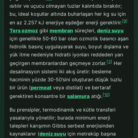
ısıtılır ve uçucu olmayan tuzlar kalıntıda bırakılır;
bu, ideal koşullar altında buharlaşan her kg su için
[9]
en az 2.257 kJ enerjiye eşdeğer enerji gerektirir.
Ters ozmoz
gibi
membran
süreçleri,
deniz suyu
için genellikle 50-80 bar olan ozmotik basıncı aşan
hidrolik basınç uygulayarak suyu, boyut dışlama ve
yük itme nedeniyle hidratlı iyonları reddeden yarı
[3]
geçirgen membranlardan geçmeye zorlar.
Her
desalinasyon sistemi iki akış üretir: besleme
hacminin yüzde 30-50’sini oluşturan düşük tuzlu
bir ürün (
permeat
veya distilat) ve bertaraf
[10]
gerektiren konsantre bir
salamura
atığı.
Bu prensipler, termodinamik ve kütle transferi
yasalarıyla yönetilir; burada minimum enerji
talepleri karışımın Gibbs serbest enerjisinden
kaynaklanır (
deniz suyu
için metreküp başına