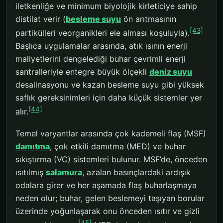
iletkenliğe ve minimum biyolojik kirleticiye sahip
distilat verir (
besleme suyu
ön arıtmasının
[43]
partikülleri veorganikleri ele alması koşuluyla).
Başlıca uygulamalar arasında, atık ısının enerji
maliyetlerini dengelediği buhar çevrimli enerji
santralleriyle entegre büyük ölçekli
deniz suyu
desalinasyonu ve kazan besleme suyu gibi yüksek
saflık gereksinimleri için daha küçük sistemler yer
[44]
alır.
Temel varyantlar arasında çok kademeli flaş (MSF)
damıtma
, çok etkili damıtma (MED) ve buhar
sıkıştırma (VC) sistemleri bulunur. MSF’de, önceden
ısıtılmış
salamura
, azalan basınçlardaki ardışık
odalara girer ve her aşamada flaş buharlaşmaya
neden olur; buhar, gelen beslemeyi taşıyan borular
üzerinde yoğunlaşarak onu önceden ısıtır ve gizli
[45]