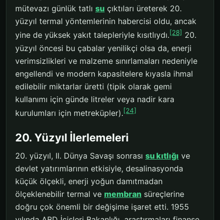
mütevazı günlük tatlı
su
çıktıları üreterek 20.
yüzyıl termal yöntemlerinin habercisi oldu, ancak
[28]
yine de yüksek yakıt talepleriyle kısıtlıydı.
20.
yüzyıl öncesi bu çabalar yenilikçi olsa da, enerji
verimsizlikleri ve malzeme sınırlamaları nedeniyle
engellendi ve modern kapasitelere kıyasla ihmal
edilebilir miktarlar üretti (tipik olarak gemi
kullanımı için günde litreler veya nadir kara
[24]
kurulumları için metreküpler).
20. Yüzyıl İlerlemeleri
20. yüzyıl, II. Dünya Savaşı sonrası
su kıtlığı
ve
devlet yatırımlarının etkisiyle, desalinasyonda
küçük ölçekli, enerji yoğun damıtmadan
ölçeklenebilir termal ve
membran
süreçlerine
doğru çok önemli bir değişime işaret etti. 1955
yılında ABD İçişleri Bakanlığı, araştırmaları finanse