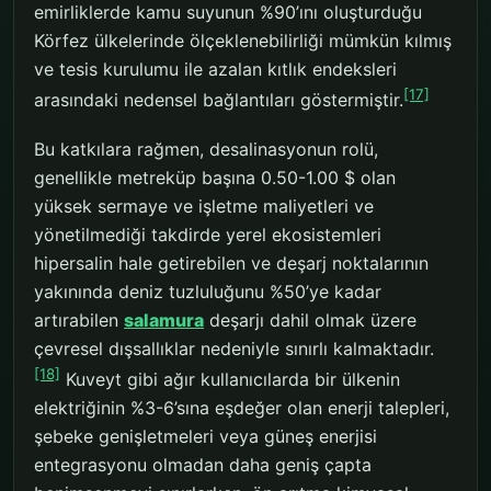
emirliklerde kamu suyunun %90’ını oluşturduğu
Körfez ülkelerinde ölçeklenebilirliği mümkün kılmış
ve tesis kurulumu ile azalan kıtlık endeksleri
[17]
arasındaki nedensel bağlantıları göstermiştir.
Bu katkılara rağmen, desalinasyonun rolü,
genellikle metreküp başına 0.50-1.00 $ olan
yüksek sermaye ve işletme maliyetleri ve
yönetilmediği takdirde yerel ekosistemleri
hipersalin hale getirebilen ve deşarj noktalarının
yakınında deniz tuzluluğunu %50’ye kadar
artırabilen
salamura
deşarjı dahil olmak üzere
çevresel dışsallıklar nedeniyle sınırlı kalmaktadır.
[18]
Kuveyt gibi ağır kullanıcılarda bir ülkenin
elektriğinin %3-6’sına eşdeğer olan enerji talepleri,
şebeke genişletmeleri veya güneş enerjisi
entegrasyonu olmadan daha geniş çapta