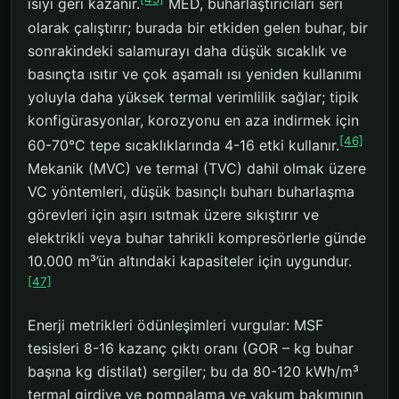
ısıyı geri kazanır.
MED, buharlaştırıcıları seri
olarak çalıştırır; burada bir etkiden gelen buhar, bir
sonrakindeki salamurayı daha düşük sıcaklık ve
basınçta ısıtır ve çok aşamalı ısı yeniden kullanımı
yoluyla daha yüksek termal verimlilik sağlar; tipik
konfigürasyonlar, korozyonu en aza indirmek için
[46]
60-70°C tepe sıcaklıklarında 4-16 etki kullanır.
Mekanik (MVC) ve termal (TVC) dahil olmak üzere
VC yöntemleri, düşük basınçlı buharı buharlaşma
görevleri için aşırı ısıtmak üzere sıkıştırır ve
elektrikli veya buhar tahrikli kompresörlerle günde
10.000 m³’ün altındaki kapasiteler için uygundur.
[47]
Enerji metrikleri ödünleşimleri vurgular: MSF
tesisleri 8-16 kazanç çıktı oranı (GOR – kg buhar
başına kg distilat) sergiler; bu da 80-120 kWh/m³
termal girdiye ve pompalama ve vakum bakımının