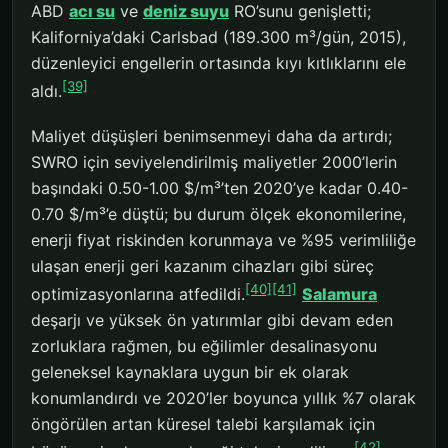
ABD
acı su
ve
deniz suyu
RO’sunu genişletti;
Kaliforniya’daki Carlsbad (189.300 m³/gün, 2015),
düzenleyici engellerin ortasında kıyı kıtlıklarını ele
[39]
aldı.
Maliyet düşüşleri benimsenmeyi daha da artırdı;
SWRO için seviyelendirilmiş maliyetler 2000’lerin
başındaki 0.50-1.00 $/m³’ten 2020’ye kadar 0.40-
0.70 $/m³’e düştü; bu durum ölçek ekonomilerine,
enerji fiyat riskinden korunmaya ve %95 verimliliğe
ulaşan enerji geri kazanım cihazları gibi süreç
[40]
[41]
optimizasyonlarına atfedildi.
Salamura
deşarjı ve yüksek ön yatırımlar gibi devam eden
zorluklara rağmen, bu eğilimler desalinasyonu
geleneksel kaynaklara uygun bir ek olarak
konumlandırdı ve 2020’ler boyunca yıllık %7 olarak
öngörülen artan küresel talebi karşılamak için
[42]