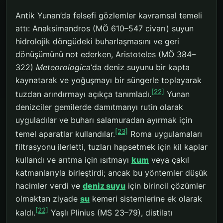
Antik Yunan’da felsefi gözlemler kavramsal temeli
attı: Anaksimandros (MÖ 610–547 civarı) suyun
hidrolojik döngüdeki buharlaşmasını ve geri
dönüşümünü not ederken, Aristoteles (MÖ 384–
322)
Meteorologica
‘da deniz suyunu bir kapta
kaynatarak ve yoğuşmayı bir süngerle toplayarak
[22]
tuzdan arındırmayı açıkça tanımladı.
Yunan
denizciler gemilerde damıtmanyı rutin olarak
uyguladılar ve buharı salamuradan ayırmak için
[23]
temel aparatlar kullandılar.
Roma uygulamaları
filtrasyonu ilerletti, tuzları hapsetmek için kil kaplar
kullandı ve arıtma için ısıtmayı
kum
veya çakıl
katmanlarıyla birleştirdi; ancak bu yöntemler düşük
hacimler verdi ve
deniz suyu
için birincil çözümler
olmaktan ziyade
su
kemeri sistemlerine ek olarak
[22]
kaldı.
Yaşlı Plinius (MS 23–79), distilatı