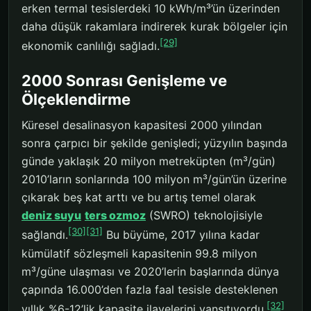
erken termal tesislerdeki 10 kWh/m³’ün üzerinden
daha düşük rakamlara indirerek kurak bölgeler için
[29]
ekonomik canlılığı sağladı.
2000 Sonrası Genişleme ve
Ölçeklendirme
Küresel desalinasyon kapasitesi 2000 yılından
sonra çarpıcı bir şekilde genişledi; yüzyılın başında
günde yaklaşık 20 milyon metreküpten (m³/gün)
2010’ların sonlarında 100 milyon m³/gün’ün üzerine
çıkarak beş kat arttı ve bu artış temel olarak
deniz suyu
ters ozmoz
(SWRO) teknolojisiyle
[30]
[31]
sağlandı.
Bu büyüme, 2017 yılına kadar
kümülatif sözleşmeli kapasitenin 99.8 milyon
m³/güne ulaşması ve 2020’lerin başlarında dünya
çapında 16.000’den fazla faal tesisle desteklenen
[32]
yıllık %6-12’lik kapasite ilavelerini yansıtıyordu.