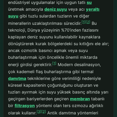
endüstriyel uygulamalar için uygun tatlı
su
üretmek amacıyla
deniz suyu
veya acı
yeraltı
suyu
gibi tuzlu sulardan tuzların ve diğer
[1]
[2]
minerallerin uzaklaştırılması sürecidir.
Bu
teknoloji, Dünya yüzeyinin %70’inden fazlasını
kaplayan deniz suyunu kullanılabilir kaynaklara
dönüştürerek kurak bölgelerdeki su kıtlığını ele alır;
ancak ozmotik basıncı aşmak veya suyu
buharlaştırmak için öncelikle önemli miktarda
[1]
enerji girdisi gerektirir.
Modern desalinasyon,
çok kademeli flaş buharlaştırma gibi termal
damıtma
tekniklerine göre verimliliği nedeniyle
küresel kapasitenin çoğunluğunu oluşturan ve
tuzları ayırmak için suyu yüksek basınç altında yarı
geçirgen bariyerlerden geçiren
membran
tabanlı
bir
filtrasyon
yöntemi olan ters ozmozu ağırlıklı
[3]
[2]
olarak kullanır.
Antik damıtma yöntemleri