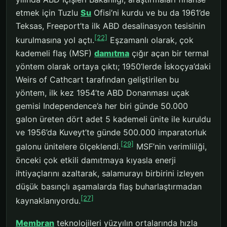
etmek için Tuzlu
Su
Ofisi’ni kurdu ve bu da 1961’de
Teksas, Freeport’ta ilk ABD desalinasyon tesisinin
[22]
kurulmasına yol açtı.
Eşzamanlı olarak, çok
kademeli flaş (MSF)
damıtma
çığır açan bir termal
yöntem olarak ortaya çıktı; 1950’lerde İskoçya’daki
Weirs of Cathcart tarafından geliştirilen bu
yöntem, ilk kez 1954’te ABD Donanması uçak
gemisi Independence’a her biri günde 50.000
galon üreten dört adet 5 kademeli ünite ile kuruldu
ve 1956’da Kuveyt’te günde 500.000 imparatorluk
[29]
galonu ünitelere ölçeklendi.
MSF’nin verimliliği,
önceki çok etkili damıtmaya kıyasla enerji
ihtiyaçlarını azaltarak, salamurayı birbirini izleyen
düşük basınçlı aşamalarda flaş buharlaştırmadan
[27]
kaynaklanıyordu.
Membran
teknolojileri yüzyılın ortalarında hızla