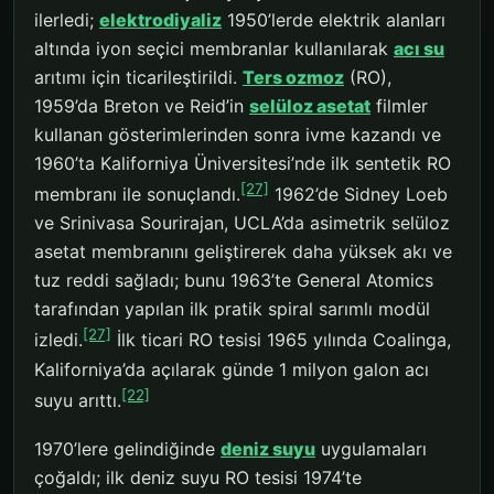
ilerledi;
elektrodiyaliz
1950’lerde elektrik alanları
altında iyon seçici membranlar kullanılarak
acı su
arıtımı için ticarileştirildi.
Ters ozmoz
(RO),
1959’da Breton ve Reid’in
selüloz asetat
filmler
kullanan gösterimlerinden sonra ivme kazandı ve
1960’ta Kaliforniya Üniversitesi’nde ilk sentetik RO
[27]
membranı ile sonuçlandı.
1962’de Sidney Loeb
ve Srinivasa Sourirajan, UCLA’da asimetrik selüloz
asetat membranını geliştirerek daha yüksek akı ve
tuz reddi sağladı; bunu 1963’te General Atomics
tarafından yapılan ilk pratik spiral sarımlı modül
[27]
izledi.
İlk ticari RO tesisi 1965 yılında Coalinga,
Kaliforniya’da açılarak günde 1 milyon galon acı
[22]
suyu arıttı.
1970’lere gelindiğinde
deniz suyu
uygulamaları
çoğaldı; ilk deniz suyu RO tesisi 1974’te