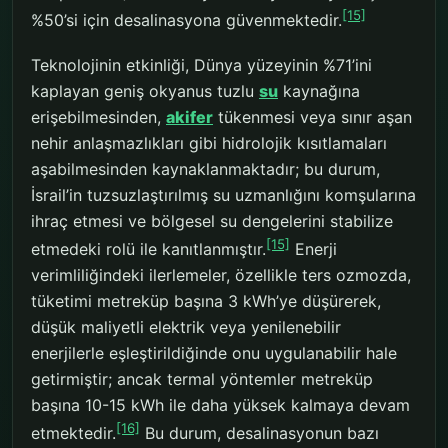
[15]
%50’si için desalinasyona güvenmektedir.
Teknolojinin etkinliği, Dünya yüzeyinin %71’ini
kaplayan geniş okyanus tuzlu
su
kaynağına
erişebilmesinden,
akifer
tükenmesi veya sınır aşan
nehir anlaşmazlıkları gibi hidrolojik kısıtlamaları
aşabilmesinden kaynaklanmaktadır; bu durum,
İsrail’in tuzsuzlaştırılmış su uzmanlığını komşularına
ihraç etmesi ve bölgesel su dengelerini stabilize
[15]
etmedeki rolü ile kanıtlanmıştır.
Enerji
verimliliğindeki ilerlemeler, özellikle ters ozmozda,
tüketimi metreküp başına 3 kWh’ye düşürerek,
düşük maliyetli elektrik veya yenilenebilir
enerjilerle eşleştirildiğinde onu uygulanabilir hale
getirmiştir; ancak termal yöntemler metreküp
başına 10-15 kWh ile daha yüksek kalmaya devam
[16]
etmektedir.
Bu durum, desalinasyonun bazı