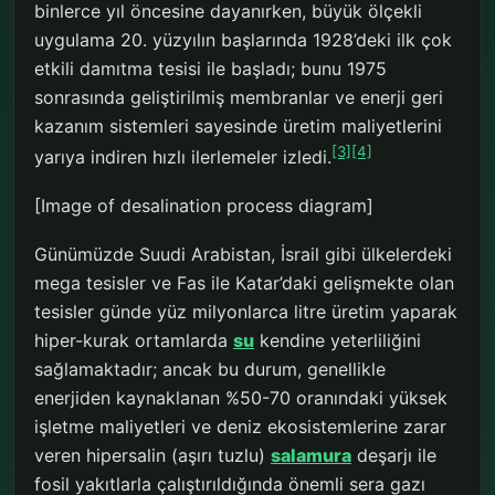
binlerce yıl öncesine dayanırken, büyük ölçekli
uygulama 20. yüzyılın başlarında 1928’deki ilk çok
etkili damıtma tesisi ile başladı; bunu 1975
sonrasında geliştirilmiş membranlar ve enerji geri
kazanım sistemleri sayesinde üretim maliyetlerini
[3]
[4]
yarıya indiren hızlı ilerlemeler izledi.
[Image of desalination process diagram]
Günümüzde Suudi Arabistan, İsrail gibi ülkelerdeki
mega tesisler ve Fas ile Katar’daki gelişmekte olan
tesisler günde yüz milyonlarca litre üretim yaparak
hiper-kurak ortamlarda
su
kendine yeterliliğini
sağlamaktadır; ancak bu durum, genellikle
enerjiden kaynaklanan %50-70 oranındaki yüksek
işletme maliyetleri ve deniz ekosistemlerine zarar
veren hipersalin (aşırı tuzlu)
salamura
deşarjı ile
fosil yakıtlarla çalıştırıldığında önemli sera gazı