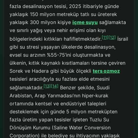
fazla desalinasyon tesisi, 2025 itibariyle günde
yaklaşık 150 milyon metreküp tatlı su üreterek
yaklaşık 300 milyon kişiye
içme suyu
sağlamakta
ve sınırlı yağış veya nehir erişimi olan kıyı
[11]
[12]
bölgelerindeki kıtlıkları hafifletmektedir.
İsrail
gibi su stresi yaşayan ülkelerde desalinasyon,
evsel su arzının %55-75’ini oluşturmakta ve
ülkenin, kıtlık kaynaklı kısıtlamaları tersine çeviren
Sorek ve Hadera gibi büyük ölçekli
ters ozmoz
tesisleri aracılığıyla su fazlası elde etmesini
[13]
[14]
sağlamaktadır.
Benzer şekilde, Suudi
Arabistan, Arap Yarımadası’nın hiper-kurak
ortamında kentsel ve endüstriyel talepleri
desteklemek için günde 5 milyon metreküpten
fazla üretim yapan tesisler işleten Tuzlu Su
Dönüşüm Kurumu (Saline Water Conversion
Corporation) ile belediye su ihtiyacının yaklaşık