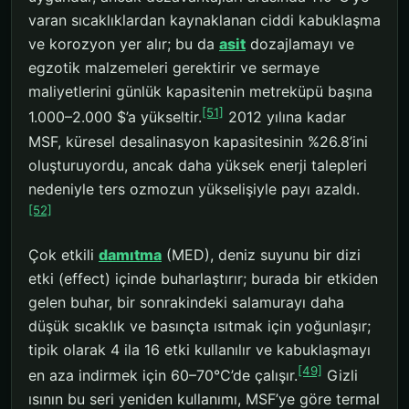
varan sıcaklıklardan kaynaklanan ciddi kabuklaşma
ve korozyon yer alır; bu da
asit
dozajlamayı ve
egzotik malzemeleri gerektirir ve sermaye
maliyetlerini günlük kapasitenin metreküpü başına
[51]
1.000–2.000 $’a yükseltir.
2012 yılına kadar
MSF, küresel desalinasyon kapasitesinin %26.8’ini
oluşturuyordu, ancak daha yüksek enerji talepleri
nedeniyle ters ozmozun yükselişiyle payı azaldı.
[52]
Çok etkili
damıtma
(MED), deniz suyunu bir dizi
etki (effect) içinde buharlaştırır; burada bir etkiden
gelen buhar, bir sonrakindeki salamurayı daha
düşük sıcaklık ve basınçta ısıtmak için yoğunlaşır;
tipik olarak 4 ila 16 etki kullanılır ve kabuklaşmayı
[49]
en aza indirmek için 60–70°C’de çalışır.
Gizli
ısının bu seri yeniden kullanımı, MSF’ye göre termal