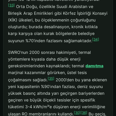
[33]
Orta Doğu, özellikle Suudi Arabistan ve
Birleşik Arap Emirlikleri gibi Körfez İşbirliği Konseyi
(KİK) ülkeleri, bu ölçeklenmenin çoğunluğunu
oluşturdu; burada desalinasyon, kronik kıtlıkla
karşı karşıya olan kurak bölgelerde belediye
[34]
suyunun %70’inden fazlasını sağlamaktadır.
SWRO’nun 2000 sonrası hakimiyeti, termal
yöntemlere kıyasla daha düşük enerji
gereksinimlerinden kaynaklandı; termal
damıtma
marjinal kazanımlar görürken, üstel tesis
[35]
çoğalmasını sağladı.
2000’den bu yana eklenen
yeni kapasitenin %90’ından fazlası, deniz suyunu
yüksek basınç altında yarı geçirgen bariyerlerden
geçiren ve büyük ölçekli tesisler için spesifik
tüketimi 3-4 kWh/m³’e düşüren enerji verimliliğine
[30]
[36]
ulaşan RO membranlarını kullandı.
Bu geçiş,