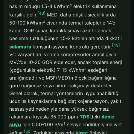
hakim olduğu 1.5-4 kWh/m³ elektrik kullanımına
[48]
karşılık gelir.
MED, daha düşük sıcaklıklarda
50-100 kWh/m³ civarında termal taleplerle 14’e
kadar GOR sunar, kabuklaşmayı azaltır ancak
besleme tuzluluğunun 1.5-2 katının altında dikkatli
[49]
salamura
konsantrasyonu kontrolü gerektirir.
VC varyantları, verimli kompresörler aracılığıyla
MVC’de 10-20 GOR elde eder, ancak toplam enerji
(çoğunlukla elektrik) 7-15 kWh/m³ eşdeğeri
aralığındadır ve MSF/MED’in ölçek bağımlılığına
göre bağımsız veya hibrit çalışmayı destekler.
Genel olarak, termal yöntemlerin uygulanabilirliği
ucuz ısı kaynaklarına bağlıdır; kojenerasyon, yakıt
hassasiyeti nedeniyle daha yüksek bağımsız
rakamlara kıyasla 35.000 ppm
TDS
’deki
deniz
suyu
için 0.50-1.00 $/m³ seviyelendirilmiş maliyet
[50]
sağlar.
Zorluklar arasında
kireç
önleyici