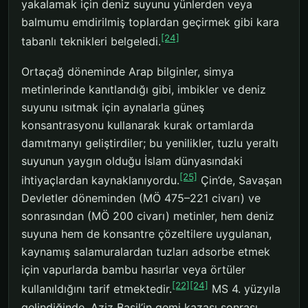
yakalamak için deniz suyunu yünlerden veya
balmumu emdirilmiş toplardan geçirmek gibi kara
[24]
tabanlı teknikleri belgeledi.
Ortaçağ döneminde Arap bilginler, simya
metinlerinde kanıtlandığı gibi, imbikler ve deniz
suyunu ısıtmak için aynalarla güneş
konsantrasyonu kullanarak kurak ortamlarda
damıtmanyı geliştirdiler; bu yenilikler, tuzlu yeraltı
suyunun yaygın olduğu İslam dünyasındaki
[25]
ihtiyaçlardan kaynaklanıyordu.
Çin’de, Savaşan
Devletler döneminden (MÖ 475–221 civarı) ve
sonrasından (MÖ 200 civarı) metinler, hem deniz
suyuna hem de konsantre çözeltilere uygulanan,
kaynamış salamuralardan tuzları adsorbe etmek
için vapurlarda bambu hasırlar veya örtüler
[22]
[24]
kullanıldığını tarif etmektedir.
MS 4. yüzyıla
gelindiğinde, Aziz Basil’in gemi kazası sonrası