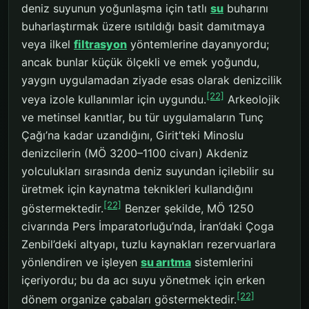
deniz suyunun yoğunlaşma için tatlı
su
buharını
buharlaştırmak üzere ısıtıldığı basit damıtmaya
veya ilkel
filtrasyon
yöntemlerine dayanıyordu;
ancak bunlar küçük ölçekli ve emek yoğundu,
yaygın uygulamadan ziyade esas olarak denizcilik
[22]
veya izole kullanımlar için uygundu.
Arkeolojik
ve metinsel kanıtlar, bu tür uygulamaların Tunç
Çağı’na kadar uzandığını, Girit’teki Minoslu
denizcilerin (MÖ 3200–1100 civarı) Akdeniz
yolculukları sırasında deniz suyundan içilebilir su
üretmek için kaynatma teknikleri kullandığını
[22]
göstermektedir.
Benzer şekilde, MÖ 1250
civarında Pers İmparatorluğu’nda, İran’daki Çoga
Zenbil’deki altyapı, tuzlu kaynakları rezervuarlara
yönlendiren ve işleyen
su arıtma
sistemlerini
içeriyordu; bu da acı suyu yönetmek için erken
[22]
dönem organize çabaları göstermektedir.