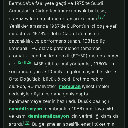
Bermuda’da faaliyete geçti ve 1975’te Suudi
Arabistan’ın Cidde kentindeki büyük bir tesis,
[27]
arayüzey kompozit membranları kullandı.
Yenilikler arasında 1967’de DuPont’un içi boş elyaf
modülü ve 1978’de John Cadotte’un üstün
dayanıklılık ve performans sunan, 1981’de üç
katmanlı TFC olarak patentlenen tamamen
aromatik ince film kompozit (FT-30) membranı yer
[27]
[29]
aldı.
MSF gibi termal yöntemler, 1960’ların
sonlarında günde 10 milyon galonu aşan tesislerle
Orta Doğu’daki büyük ölçekli üretime hakim
olurken, RO maliyetleri
membran
iyileştirmeleri
nedeniyle düştü ve daha geniş çapta
benimsenmeye zemin hazırladı. Düşük basınçlı
nanofiltrasyon
membranları 1986’da ortaya çıktı
ve kısmi
demineralizasyon
için verimliliği daha da
[27]
artırdı.
Bu gelişmeler, spesifik enerji tüketimini