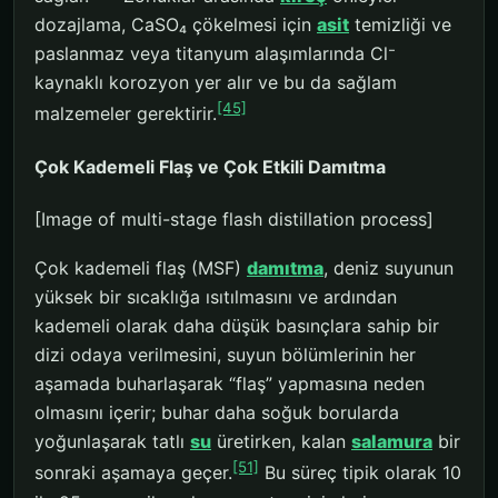
dozajlama, CaSO₄ çökelmesi için
asit
temizliği ve
paslanmaz veya titanyum alaşımlarında Cl⁻
kaynaklı korozyon yer alır ve bu da sağlam
[45]
malzemeler gerektirir.
Çok Kademeli Flaş ve Çok Etkili Damıtma
[Image of multi-stage flash distillation process]
Çok kademeli flaş (MSF)
damıtma
, deniz suyunun
yüksek bir sıcaklığa ısıtılmasını ve ardından
kademeli olarak daha düşük basınçlara sahip bir
dizi odaya verilmesini, suyun bölümlerinin her
aşamada buharlaşarak “flaş” yapmasına neden
olmasını içerir; buhar daha soğuk borularda
yoğunlaşarak tatlı
su
üretirken, kalan
salamura
bir
[51]
sonraki aşamaya geçer.
Bu süreç tipik olarak 10