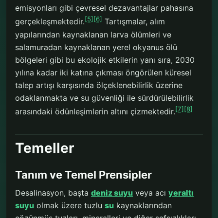
emisyonları gibi çevresel dezavantajlar pahasına
[5]
[6]
gerçekleşmektedir.
Tartışmalar, alım
yapılarından kaynaklanan larva ölümleri ve
salamuradan kaynaklanan yerel okyanus ölü
bölgeleri gibi bu ekolojik etkilerin yanı sıra, 2030
yılına kadar iki katına çıkması öngörülen küresel
talep artışı karşısında ölçeklenebilirlik üzerine
odaklanmakta ve su güvenliği ile sürdürülebilirlik
[7]
[8]
arasındaki ödünleşimlerin altını çizmektedir.
Temeller
Tanım ve Temel Prensipler
Desalinasyon, başta
deniz suyu
veya acı
yeraltı
suyu
olmak üzere tuzlu
su
kaynaklarından
çözünmüş tuzları, mineralleri ve diğer safsızlıkları