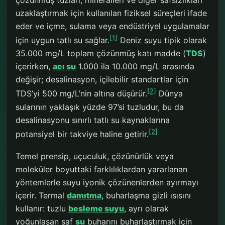
uzaklaştırmak için kullanılan fiziksel süreçleri ifade
eder ve içme, sulama veya endüstriyel uygulamalar
[1]
için uygun tatlı su sağlar.
Deniz suyu tipik olarak
35.000 mg/L toplam çözünmüş katı madde (
TDS
)
içerirken,
acı su
1.000 ila 10.000 mg/L arasında
değişir; desalinasyon, içilebilir standartlar için
[2]
TDS’yi 500 mg/L’nin altına düşürür.
Dünya
sularının yaklaşık yüzde 97’si tuzludur, bu da
desalinasyonu sınırlı tatlı su kaynaklarına
[2]
potansiyel bir takviye haline getirir.
Temel prensip, uçuculuk, çözünürlük veya
moleküler boyuttaki farklılıklardan yararlanan
yöntemlerle suyu iyonik çözünenlerden ayırmayı
içerir. Termal
damıtma
, buharlaşma gizli ısısını
kullanır: tuzlu
besleme suyu
, ayrı olarak
yoğunlaşan saf
su
buharını buharlaştırmak için