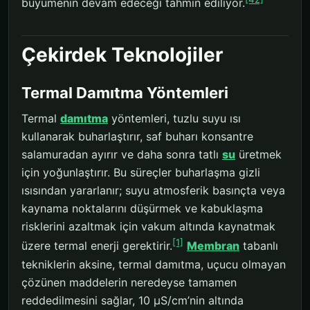
büyümenin devam edeceği tahmin ediliyor.
Çekirdek Teknolojiler
Termal Damıtma Yöntemleri
Termal
damıtma
yöntemleri, tuzlu suyu ısı
kullanarak buharlaştırır, saf buharı konsantre
salamuradan ayırır ve daha sonra tatlı
su
üretmek
için yoğunlaştırır. Bu süreçler buharlaşma gizli
ısısından yararlanır; suyu atmosferik basınçta veya
kaynama noktalarını düşürmek ve kabuklaşma
risklerini azaltmak için vakum altında kaynatmak
[1]
üzere termal enerji gerektirir.
Membran
tabanlı
tekniklerin aksine, termal damıtma, uçucu olmayan
çözünen maddelerin neredeyse tamamen
reddedilmesini sağlar, 10 μS/cm’nin altında