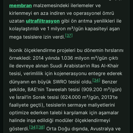
membran
malzemesindeki ilerlemeler ve
kirlenmeyi en aza indiren ve operasyonel ömrü
uzatan
ultrafiltrasyon
gibi ön arıtma yenilikleri ile
kolaylaştırıldı ve 1 milyon m³/gün kapasiteyi aşan
[37]
mega tesislere izin verdi.
İkonik ölçeklendirme projeleri bu dönemin hırslarını
örnekledi: 2014 yılında 1.036 milyon m³/gün çıktı
ile devreye alınan Suudi Arabistan’ın Ras Al-Khair
tesisi, verimlilik için kojenerasyonu entegre ederek
[34]
dünyanın en büyük SWRO tesisi oldu.
Benzer
şekilde, BAE’nin Taweelah tesisi (909.200 m³/gün)
ve İsrail’in Sorek tesisi (624.000 m³/gün, 2013’te
faaliyete geçti), tesislerin sermaye maliyetlerini
optimize ederken talebi karşılamak için aşamalar
halinde inşa edildiği modüler ölçeklendirmeyi
[34]
[38]
gösterdi.
Orta Doğu dışında, Avustralya ve