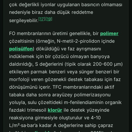
çok değerlikli iyonlar uygulanan basıncın olmaması
nedeniyle biraz daha düşük reddetme
[17]
[19]
sergileyebilir.
FO membranlarının üretimi genellikle, bir
polimer
çözeltisinin (örneğin, N-metil-2-pirolidon içinde
polisülfon
) döküldüğü ve faz ayrışmasını
indüklemek için bir çözücü olmayan banyoya
daldırıldığı, S değerlerini (tipik olarak 200-600 μm)
etkileyen parmak benzeri veya sünger benzeri bir
morfoloji veren gözenekli destek tabakası için faz
dönüşümünü içerir. TFC membranlarındaki aktif
tabaka daha sonra arayüzey polimerizasyonu
yoluyla, sulu çözeltideki m-fenilendiaminin organik
fazdaki trimesoil
klorür
ile destek yüzeyinde
reaksiyona girmesiyle oluşturulur ve 4-10
L/m²·sa·bar’a kadar A değerlerine sahip çapraz