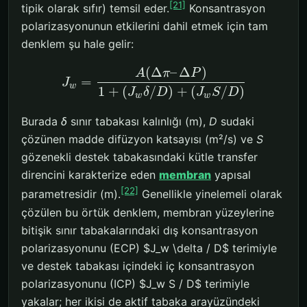
[21]
tipik olarak sıfır) temsil eder.
Konsantrasyon
polarizasyonunun etkilerini dahil etmek için tam
denklem şu hale gelir:
(
Δ
–
Δ
)
A
π
P
=
J
w
1
+
(
/
)
+
(
/
)
J
δ
D
J
S
D
w
w
Burada
δ
sınır tabakası kalınlığı (m),
D
sudaki
çözünen madde difüzyon katsayısı (m²/s) ve
S
gözenekli destek tabakasındaki kütle transfer
direncini karakterize eden
membran
yapısal
[22]
parametresidir (m).
Genellikle yinelemeli olarak
çözülen bu örtük denklem, membran yüzeylerine
bitişik sınır tabakalarındaki dış konsantrasyon
polarizasyonunu (ECP) $J_w \delta / D$ terimiyle
ve destek tabakası içindeki iç konsantrasyon
polarizasyonunu (ICP) $J_w S / D$ terimiyle
yakalar; her ikisi de aktif tabaka arayüzündeki