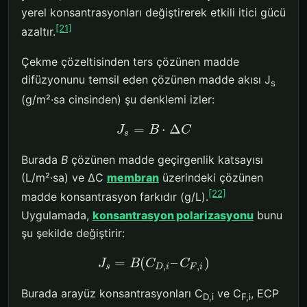
yerel konsantrasyonları değiştirerek etkili itici gücü
[21]
azaltır.
Çekme çözeltisinden ters çözünen madde
difüzyonunu temsil eden çözünen madde akısı J
s
(g/m²·sa cinsinden) şu denklemi izler:
=
⋅
Δ
J
B
C
s
Burada
B
çözünen madde geçirgenlik katsayısı
(L/m²·sa) ve ΔC
membran
üzerindeki çözünen
[22]
madde konsantrasyon farkıdır (g/L).
Uygulamada,
konsantrasyon polarizasyonu
bunu
şu şekilde değiştirir:
=
(
–
)
J
B
C
C
,
,
s
D
i
F
i
Burada arayüz konsantrasyonları C
ve C
, ECP
D,i
F,i