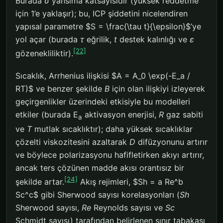
Burada
σ
yansıma katsayısıdır (yüksek reddetme
için 1’e yaklaşır); bu, ICP şiddetini nicelendiren
yapısal parametre $S = \frac{\tau t}{\epsilon}$’ye
yol açar (burada
τ
eğrilik,
t
destek kalınlığı ve
ε
[22]
gözenekliliktir).
Sıcaklık, Arrhenius ilişkisi $A = A_0 \exp(-E_a /
RT)$ ve benzer şekilde
B
için olan ilişkiyi izleyerek
geçirgenlikler üzerindeki etkisiyle bu modelleri
etkiler (burada E
aktivasyon enerjisi,
R
gaz sabiti
a
ve
T
mutlak sıcaklıktır); daha yüksek sıcaklıklar
çözelti viskozitesini azaltarak
D
difüzyonunu artırır
ve böylece polarizasyonu hafifletirken akıyı artırır,
ancak ters çözünen madde akısı orantısız bir
[24]
şekilde artar.
Akış rejimleri, $Sh = a Re^b
Sc^c$ gibi Sherwood sayısı korelasyonları (
Sh
Sherwood sayısı,
Re
Reynolds sayısı ve
Sc
Schmidt sayısı) tarafından belirlenen sınır tabakası