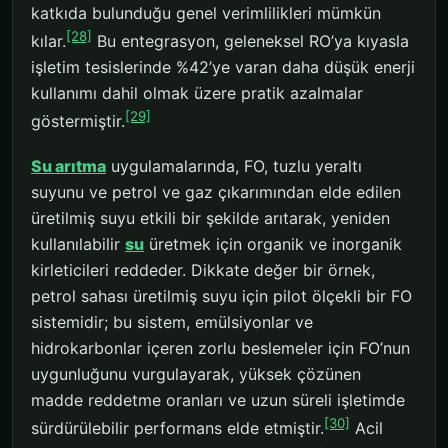
katkıda bulunduğu genel verimlilikleri mümkün
[28]
kılar.
Bu entegrasyon, geleneksel RO’ya kıyasla
işletim tesislerinde %42’ye varan daha düşük enerji
kullanımı dahil olmak üzere pratik azalmalar
[29]
göstermiştir.
Su arıtma
uygulamalarında, FO, tuzlu yeraltı
suyunu ve petrol ve gaz çıkarımından elde edilen
üretilmiş suyu etkili bir şekilde arıtarak, yeniden
kullanılabilir
su
üretmek için organik ve inorganik
kirleticileri reddeder. Dikkate değer bir örnek,
petrol sahası üretilmiş suyu için pilot ölçekli bir FO
sistemidir; bu sistem, emülsiyonlar ve
hidrokarbonlar içeren zorlu beslemeler için FO’nun
uygunluğunu vurgulayarak, yüksek çözünen
madde reddetme oranları ve uzun süreli işletimde
[30]
sürdürülebilir performans elde etmiştir.
Acil