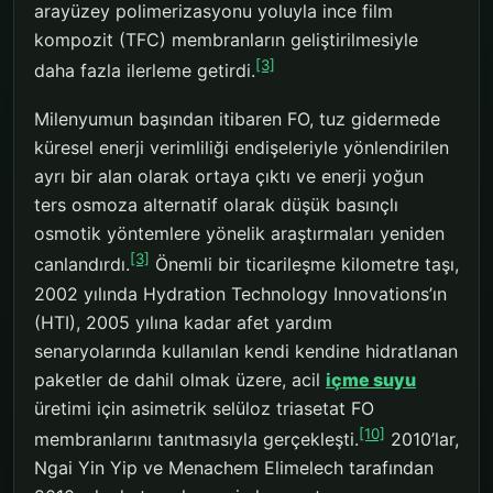
arayüzey polimerizasyonu yoluyla ince film
kompozit (TFC) membranların geliştirilmesiyle
[3]
daha fazla ilerleme getirdi.
Milenyumun başından itibaren FO, tuz gidermede
küresel enerji verimliliği endişeleriyle yönlendirilen
ayrı bir alan olarak ortaya çıktı ve enerji yoğun
ters osmoza alternatif olarak düşük basınçlı
osmotik yöntemlere yönelik araştırmaları yeniden
[3]
canlandırdı.
Önemli bir ticarileşme kilometre taşı,
2002 yılında Hydration Technology Innovations’ın
(HTI), 2005 yılına kadar afet yardım
senaryolarında kullanılan kendi kendine hidratlanan
paketler de dahil olmak üzere, acil
içme suyu
üretimi için asimetrik selüloz triasetat FO
[10]
membranlarını tanıtmasıyla gerçekleşti.
2010’lar,
Ngai Yin Yip ve Menachem Elimelech tarafından