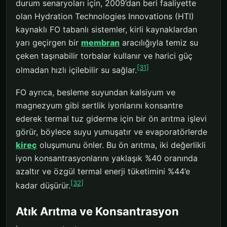
durum senaryoları için, 2009’dan beri faaliyette
olan Hydration Technologies Innovations (HTI)
kaynaklı FO tabanlı sistemler, kirli kaynaklardan
yarı geçirgen bir
membran
aracılığıyla temiz su
çeken taşınabilir torbalar kullanır ve harici güç
[31]
olmadan hızlı içilebilir su sağlar.
FO ayrıca, besleme suyundan kalsiyum ve
magnezyum gibi sertlik iyonlarını konsantre
ederek termal tuz giderme için bir ön arıtma işlevi
görür, böylece suyu yumuşatır ve evaporatörlerde
kireç
oluşumunu önler. Bu ön arıtma, iki değerlikli
iyon konsantrasyonlarını yaklaşık %40 oranında
azaltır ve özgül termal enerji tüketimini %44’e
[32]
kadar düşürür.
Atık Arıtma ve Konsantrasyon