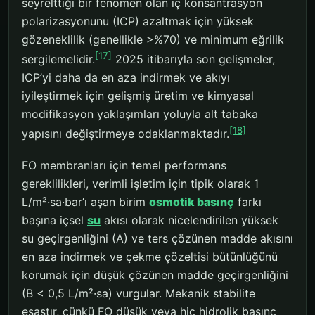
seyrelttiği bir fenomen olan iç konsantrasyon
polarizasyonunu (ICP) azaltmak için yüksek
gözeneklilik (genellikle >%70) ve minimum eğrilik
[17]
sergilemelidir.
2025 itibarıyla son gelişmeler,
ICP’yi daha da en aza indirmek ve akıyı
iyileştirmek için gelişmiş üretim ve kimyasal
modifikasyon yaklaşımları yoluyla alt tabaka
[18]
yapısını değiştirmeye odaklanmaktadır.
FO membranları için temel performans
gereklilikleri, verimli işletim için tipik olarak 1
L/m²·sa·bar’ı aşan birim
osmotik basınç
farkı
başına içsel
su
akısı olarak nicelendirilen yüksek
su geçirgenliğini (A) ve ters çözünen madde akısını
en aza indirmek ve çekme çözeltisi bütünlüğünü
korumak için düşük çözünen madde geçirgenliğini
(B < 0,5 L/m²·sa) vurgular. Mekanik stabilite
esastır, çünkü FO düşük veya hiç hidrolik basınç