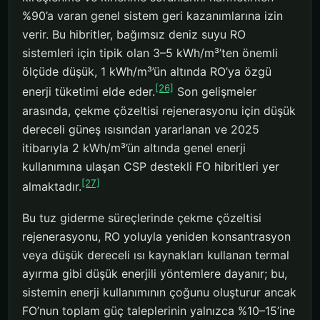
%90’a varan genel sistem geri kazanımlarına izin
verir. Bu hibritler, bağımsız deniz suyu RO
sistemleri için tipik olan 3–5 kWh/m³’ten önemli
ölçüde düşük, 1 kWh/m³’ün altında RO’ya özgü
[26]
enerji tüketimi elde eder.
Son gelişmeler
arasında, çekme çözeltisi rejenerasyonu için düşük
dereceli güneş ısısından yararlanan ve 2025
itibarıyla 2 kWh/m³’ün altında genel enerji
kullanımına ulaşan CSP destekli FO hibritleri yer
[27]
almaktadır.
Bu tuz giderme süreçlerinde çekme çözeltisi
rejenerasyonu, RO yoluyla yeniden konsantrasyon
veya düşük dereceli ısı kaynakları kullanan termal
ayırma gibi düşük enerjili yöntemlere dayanır; bu,
sistemin enerji kullanımının çoğunu oluşturur ancak
FO’nun toplam güç taleplerinin yalnızca %10–15’ine