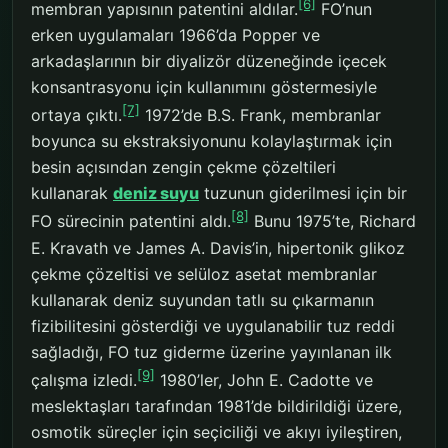
[6]
membran yapısının patentini aldılar.
FO’nun
erken uygulamaları 1966’da Popper ve
arkadaşlarının bir diyalizör düzeneğinde içecek
konsantrasyonu için kullanımını göstermesiyle
[7]
ortaya çıktı.
1972’de B.S. Frank, membranlar
boyunca su ekstraksiyonunu kolaylaştırmak için
besin açısından zengin çekme çözeltileri
kullanarak
deniz suyu
tuzunun giderilmesi için bir
[8]
FO sürecinin patentini aldı.
Bunu 1975’te, Richard
E. Kravath ve James A. Davis’in, hipertonik glikoz
çekme çözeltisi ve selüloz asetat membranlar
kullanarak deniz suyundan tatlı su çıkarmanın
fizibilitesini gösterdiği ve uygulanabilir tuz reddi
sağladığı, FO tuz giderme üzerine yayınlanan ilk
[9]
çalışma izledi.
1980’ler, John E. Cadotte ve
meslektaşları tarafından 1981’de bildirildiği üzere,
osmotik süreçler için seçiciliği ve akıyı iyileştiren,