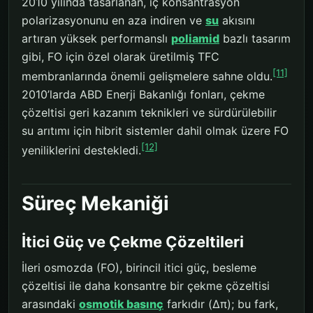
2010 yılında tasarlanan, iç konsantrasyon
polarizasyonunu en aza indiren ve
su
akısını
artıran yüksek performanslı
poliamid
bazlı tasarım
gibi, FO için özel olarak üretilmiş TFC
[11]
membranlarında önemli gelişmelere sahne oldu.
2010’larda ABD Enerji Bakanlığı fonları, çekme
çözeltisi geri kazanım teknikleri ve sürdürülebilir
su arıtımı için hibrit sistemler dahil olmak üzere FO
[12]
yeniliklerini destekledi.
Süreç Mekaniği
İtici Güç ve Çekme Çözeltileri
İleri osmozda (FO), birincil itici güç, besleme
çözeltisi ile daha konsantre bir çekme çözeltisi
arasındaki
osmotik basınç
farkıdır (Δπ); bu fark,