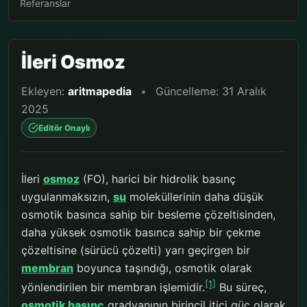
Referanslar
İleri Osmoz
Ekleyen:
aritmapedia
•
Güncelleme: 31 Aralık
2025
Editör Onaylı
İleri
osmoz
(FO), harici bir hidrolik basınç
uygulanmaksızın,
su
moleküllerinin daha düşük
osmotik basınca sahip bir besleme çözeltisinden,
daha yüksek osmotik basınca sahip bir çekme
çözeltisine (sürücü çözelti) yarı geçirgen bir
membran
boyunca taşındığı, osmotik olarak
[1]
yönlendirilen bir membran işlemidir.
Bu süreç,
osmotik basınç
gradyanının birincil itici güç olarak