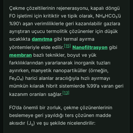
Çekme çözeltilerinin rejenerasyonu, kapalı döngü
FO işletimi için kritiktir ve tipik olarak, NH₄HCO₃’ü
%90’ı aşan verimliliklerle geri kazanılabilir gazlara
ayrıştıran uçucu termolitik çözünenler için düşük
sıcaklıkta
damıtma
gibi termal ayırma
[15]
yöntemleriyle elde edilir.
Nanofiltrasyon
gibi
membran
bazlı teknikler, boyut ve yük
farklılıklarından yararlanarak inorganik tuzları
ayırırken, manyetik nanopartiküller (örneğin,
Fe₃O₄) harici alanlar aracılığıyla hızlı ayırmayı
mümkün kılarak hibrit sistemlerde %99’a varan geri
[13]
kazanım oranları sağlar.
FO’da önemli bir zorluk, çekme çözünenlerinin
beslemeye geri yayıldığı ters çözünen madde
akısıdır (J
) ve şu şekilde nicelendirilir:
s