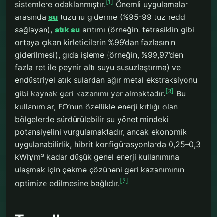
[1]
sistemlere odaklanmıştır.
Önemli uygulamalar
arasında
su
tuzunu giderme (%95-99 tuz reddi
sağlayan),
atık su
arıtımı (örneğin, tetrasiklin gibi
ortaya çıkan kirleticilerin %99’dan fazlasının
giderilmesi), gıda işleme (örneğin, %99,97’den
fazla ret ile peynir altı suyu susuzlaştırma) ve
endüstriyel atık sulardan ağır metal ekstraksiyonu
[3]
gibi kaynak geri kazanımı yer almaktadır.
Bu
kullanımlar, FO’nun özellikle enerji kıtlığı olan
bölgelerde sürdürülebilir su yönetimindeki
potansiyelini vurgulamaktadır, ancak ekonomik
uygulanabilirlik, hibrit konfigürasyonlarda 0,25–0,3
kWh/m³ kadar düşük genel enerji kullanımına
ulaşmak için çekme çözüneni geri kazanımının
[2]
optimize edilmesine bağlıdır.