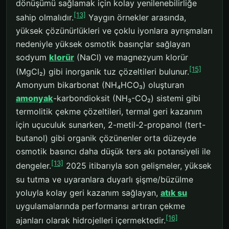
dönüşümü sağlamak için kolay yenilenebilirliğe
[13]
sahip olmalıdır.
Yaygın örnekler arasında,
yüksek çözünürlükleri ve çoklu iyonlara ayrışmaları
nedeniyle yüksek osmotik basınçlar sağlayan
sodyum
klorür
(NaCl) ve magnezyum klorür
[15]
(MgCl₂) gibi inorganik tuz çözeltileri bulunur.
Amonyum bikarbonat (NH₄HCO₃) oluşturan
amonyak
-karbondioksit (NH₃-CO₂) sistemi gibi
termolitik çekme çözeltileri, termal geri kazanım
için uçuculuk sunarken, 2-metil-2-propanol (tert-
butanol) gibi organik çözünenler orta düzeyde
osmotik basıncı daha düşük ters akı potansiyeli ile
[13]
dengeler.
2025 itibarıyla son gelişmeler, yüksek
su tutma ve uyaranlara duyarlı şişme/büzülme
yoluyla kolay geri kazanım sağlayan,
atık su
uygulamalarında performansı artıran çekme
[16]
ajanları olarak hidrojelleri içermektedir.