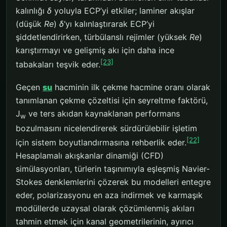
kalınlığı
δ
yoluyla ECP’yi etkiler; laminer akışlar
(düşük
Re
)
δ
‘yı kalınlaştırarak ECP’yi
şiddetlendirirken, türbülanslı rejimler (yüksek
Re
)
karıştırmayı ve gelişmiş akı için daha ince
[23]
tabakaları teşvik eder.
Geçen
su
hacminin ilk çekme hacmine oranı olarak
tanımlanan çekme çözeltisi için seyreltme faktörü,
J
ve ters akıdan kaynaklanan performans
w
bozulmasını nicelendirerek sürdürülebilir işletim
[22]
için sistem boyutlandırmasına rehberlik eder.
Hesaplamalı akışkanlar dinamiği (CFD)
simülasyonları, türlerin taşınımıyla eşleşmiş Navier-
Stokes denklemlerini çözerek bu modelleri entegre
eder, polarizasyonu en aza indirmek ve karmaşık
modüllerde uzaysal olarak çözümlenmiş akıları
tahmin etmek için kanal geometrilerinin, ayırıcı