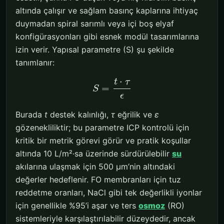
altında çalışır ve sağlam basınç kaplarına ihtiyaç
duymadan spiral sarımlı veya içi boş elyaf
konfigürasyonları gibi esnek modül tasarımlarına
izin verir. Yapısal parametre (S) şu şekilde
tanımlanır:
⋅
t
τ
=
S
ϵ
Burada
t
destek kalınlığı,
τ
eğrilik ve
ε
gözenekliliktir; bu parametre ICP kontrolü için
kritik bir metrik görevi görür ve pratik koşullar
altında 10 L/m²·sa üzerinde sürdürülebilir
su
akılarına ulaşmak için 500 μm’nin altındaki
değerler hedeflenir. FO membranları için tuz
reddetme oranları, NaCl gibi tek değerlikli iyonlar
için genellikle %95’i aşar ve ters
osmoz
(RO)
sistemleriyle karşılaştırılabilir düzeydedir, ancak