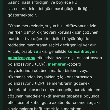
basıncı nasıl artırdığını ve böylece FO
sistemlerindeki itici gücü nasıl güçlendirdiğini
göstermektedir.
FO’nun merkezinde, suyun hızlı difüzyonuna izin
verirken osmotik gradyanı korumak için çözünen
maddeleri ve diğer kirleticileri büyük ölçüde
reddeden membranın seçici geçirgenliği yer alır.
Ancak, pratik
su
akısı genellikle
konsantrasyon
polarizasyonu
etkileriyle azalır: dış konsantrasyon
polarizasyonu (ECP),
membran
-çözelti
arayüzlerinde çözünen madde birikimi veya
tükenmesinden kaynaklanır; iç konsantrasyon
polarizasyonu (ICP) ise membranın gözenekli
destek tabakasında meydana gelir, burada biriken
çözünen maddeler aktif ayırma tabakası boyunca
etkili osmotik itici gücü azaltır. Bu fenomenler, akı
sınırlamalarını hafifletmek için membran