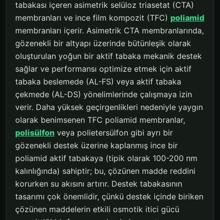
tabakası içeren asimetrik selüloz triasetat (CTA)
membranları ve ince film kompozit (TFC)
poliamid
membranları içerir. Asimetrik CTA membranlarında,
gözenekli bir altyapı üzerinde bütünleşik olarak
oluşturulan yoğun bir aktif tabaka mekanik destek
sağlar ve performansı optimize etmek için aktif
tabaka beslemede (AL-FS) veya aktif tabaka
çekmede (AL-DS) yönelimlerinde çalışmaya izin
verir. Daha yüksek geçirgenlikleri nedeniyle yaygın
olarak benimsenen TFC poliamid membranlar,
polisülfon
veya polietersülfon gibi ayrı bir
gözenekli destek üzerine kaplanmış ince bir
poliamid aktif tabakaya (tipik olarak 100-200 nm
kalınlığında) sahiptir; bu, çözünen madde reddini
korurken su akısını artırır. Destek tabakasının
tasarımı çok önemlidir, çünkü destek içinde biriken
çözünen maddelerin etkili osmotik itici gücü