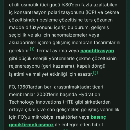
etkili osmotik itici gücü %80’den fazla azaltabilen
iç konsantrasyon polarizasyonunu (ICP) ve çekme
çözeltisinden besleme çözeltisine ters çözünen
madde difüzyonunu içerir; bu durum, gelişmiş
seçicilik ve akı için nanomalzemeler veya
akuaporinler içeren gelişmiş membran tasarımlarını
[1]
gerektirir.
Termal ayırma veya
nanofiltrasyon
gibi düşük enerjili yöntemlerle çekme çözeltisinin
rejenerasyonu (geri kazanımı), kapalı döngü
[2]
işletimi ve maliyet etkinliği için esastır.
FO, 1960’lardan beri araştırılmaktadır; ticari
membranlar 2000’lerin başında Hydration
Technology Innovations (HTI) gibi şirketlerden
ortaya çıkmış ve son gelişmeler, gelişmiş verimlilik
için FO’yu mikrobiyal reaktörler veya
basınç
geciktirmeli osmoz
ile entegre eden hibrit