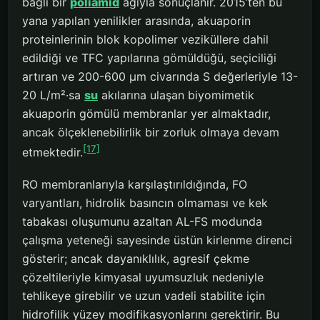
bağlı bir
poliamid
ağıyla sonuçlanır. 2015’ten bu
yana yapılan yenilikler arasında, akuaporin
proteinlerinin blok kopolimer veziküllere dahil
edildiği ve TFC yapılarına gömüldüğü, seçiciliği
artıran ve 200-600 μm civarında S değerleriyle 13-
20 L/m²·sa
su
akılarına ulaşan biyomimetik
akuaporin gömülü membranlar yer almaktadır,
ancak ölçeklenebilirlik bir zorluk olmaya devam
[17]
etmektedir.
RO membranlarıyla karşılaştırıldığında, FO
varyantları, hidrolik basıncın olmaması ve kek
tabakası oluşumunu azaltan AL-FS modunda
çalışma yeteneği sayesinde üstün kirlenme direnci
gösterir; ancak dayanıklılık, agresif çekme
çözeltileriyle kimyasal uyumsuzluk nedeniyle
tehlikeye girebilir ve uzun vadeli stabilite için
hidrofilik yüzey modifikasyonlarını gerektirir. Bu