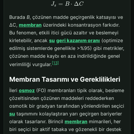
=
⋅
Δ
J
B
C
s
Burada
B
, çözünen madde geçirgenlik katsayısı ve
ΔC,
membran
üzerindeki konsantrasyon farkıdır.
Bu fenomen, etkili itici gücü azaltır ve beslemeyi
kirletebilir, ancak
su
geri kazanım oranı
(optimize
edilmiş sistemlerde genellikle >%95) gibi metrikler,
çözünen madde kaybı en aza indirildiğinde genel
[13]
verimliliği vurgular.
Membran Tasarımı ve Gereklilikleri
İleri
osmoz
(FO) membranları tipik olarak, besleme
çözeltisinden çözünen maddeleri reddederken
osmotik bir gradyan tarafından yönlendirilen seçici
su
taşınımını kolaylaştıran yarı geçirgen bariyerler
olarak tasarlanır. Birincil
membran
mimarileri, her
biri seçici bir aktif tabaka ve gözenekli bir destek