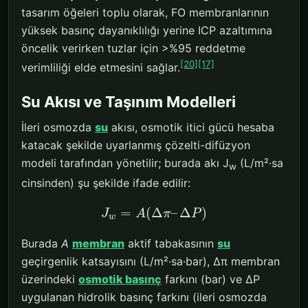
tasarım öğeleri toplu olarak, FO membranlarının
yüksek basınç dayanıklılığı yerine ICP azaltımına
öncelik verirken tuzlar için >%95 reddetme
[20]
[17]
verimliliği elde etmesini sağlar.
Su Akısı ve Taşınım Modelleri
İleri osmozda
su
akısı, osmotik itici gücü hesaba
katacak şekilde uyarlanmış çözelti-difüzyon
modeli tarafından yönetilir; burada akı J
(L/m²·sa
w
cinsinden) şu şekilde ifade edilir:
=
(
Δ
–
Δ
)
J
A
π
P
w
Burada
A
membran
aktif tabakasının
su
geçirgenlik katsayısını (L/m²·sa·bar), Δπ membran
üzerindeki
osmotik basınç
farkını (bar) ve ΔP
uygulanan hidrolik basınç farkını (ileri osmozda