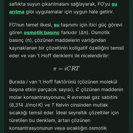
saflıkta suyun çıkarılmasını sağlayarak, FO’yu
su
arıtma
gibi uygulamalar için uygun hale getirir.
FO’nun temel ilkesi,
su
taşınımı için itici güç görevi
gören
osmotik basınç
farkıdır (Δπ). Osmotik
basınç (π), çözünen maddelerin varlığından
kaynaklanan bir çözeltinin koligatif özelliğini temsil
eder ve van ‘t Hoff denklemi ile nicelendirilir:
=
π
i
C
R
T
Burada
i
van ‘t Hoff faktörünü (çözünen molekül
başına etkin parçacık sayısı),
C
çözünen maddenin
molar konsantrasyonunu,
R
evrensel gaz sabitini
(8,314 J/mol·K) ve
T
Kelvin cinsinden mutlak
sıcaklığı temsil eder. İdeal seyreltik çözeltiler için
türetilen bu denklem, artan çözünen
konsantrasyonunun veya sıcaklığın osmotik