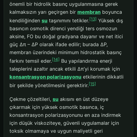
önemli bir hidrolik basınç uygulanmasına gerek
kalmaksızın yarı geçirgen bir
membran
boyunca
[13]
kendiliğinden
su
taşınımını tetikler.
Yüksek dış
basıncın osmotik direnci yendiği ters osmozun
aksine, FO bu doğal gradyana dayanır ve net itici
güç Δπ – ΔP olarak ifade edilir; burada ΔP,
membran üzerindeki minimum hidrostatik basınç
[14]
farkını temsil eder.
Bu yapılandırma enerji
taleplerini azaltır ancak etkili Δπ’yi korumak için
konsantrasyon polarizasyonu
etkilerinin dikkatli
[15]
bir şekilde yönetilmesini gerektirir.
Çekme çözeltileri,
su
akısını en üst düzeye
çıkarmak için yüksek osmotik basınca, iç
konsantrasyon polarizasyonunu en aza indirmek
için düşük viskoziteye, güvenli uygulamalar için
toksik olmamaya ve uygun maliyetli geri