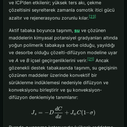
ve ICP’den etkilenir; yüksek ters akı, çekme
çözeltisini seyrelterek zamanla osmotik itici gücü
[23]
azaltır ve rejenerasyonu zorunlu kılar.
Aktif tabaka boyunca taşınım,
su
ve çözünen
maddelerin kimyasal potansiyel gradyanları altında
yoğun polimerik tabakaya sorbe olduğu, yayıldığı
ve desorbe olduğu çözelti-difüzyon modeline uyar
[21]
ve
A
ve
B
içsel geçirgenliklerini verir.
Ancak
gözenekli destek tabakasında taşınım, su geçişinin
çözünen maddeler üzerinde konvektif bir
sürüklenme indüklemesi nedeniyle difüzyon ve
konveksiyonu birleştirir ve şu konveksiyon-
difüzyon denklemiyle tanımlanır:
d
C
=
−
+
(
1
–
)
J
D
J
C
σ
s
w
d
x