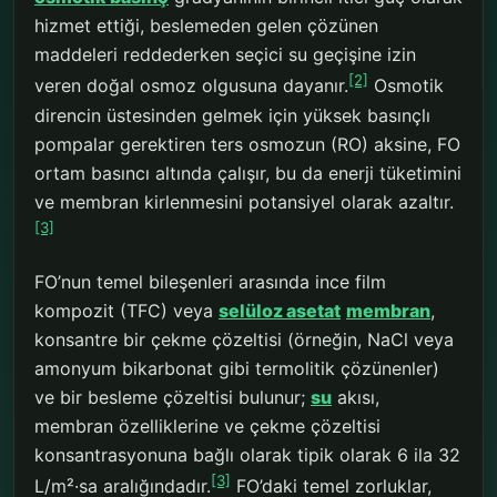
hizmet ettiği, beslemeden gelen çözünen
maddeleri reddederken seçici su geçişine izin
[2]
veren doğal osmoz olgusuna dayanır.
Osmotik
direncin üstesinden gelmek için yüksek basınçlı
pompalar gerektiren ters osmozun (RO) aksine, FO
ortam basıncı altında çalışır, bu da enerji tüketimini
ve membran kirlenmesini potansiyel olarak azaltır.
[3]
FO’nun temel bileşenleri arasında ince film
kompozit (TFC) veya
selüloz asetat
membran
,
konsantre bir çekme çözeltisi (örneğin, NaCl veya
amonyum bikarbonat gibi termolitik çözünenler)
ve bir besleme çözeltisi bulunur;
su
akısı,
membran özelliklerine ve çekme çözeltisi
konsantrasyonuna bağlı olarak tipik olarak 6 ila 32
[3]
L/m²·sa aralığındadır.
FO’daki temel zorluklar,