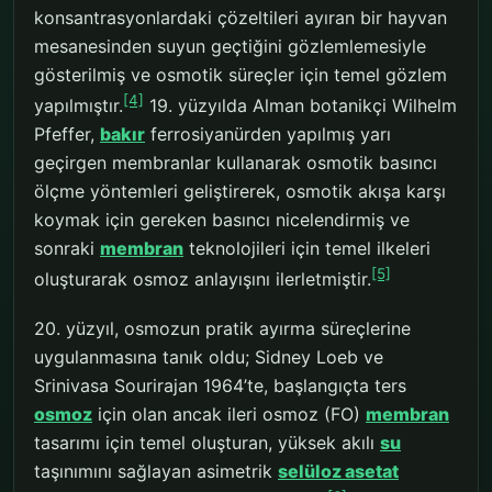
konsantrasyonlardaki çözeltileri ayıran bir hayvan
mesanesinden suyun geçtiğini gözlemlemesiyle
gösterilmiş ve osmotik süreçler için temel gözlem
[4]
yapılmıştır.
19. yüzyılda Alman botanikçi Wilhelm
Pfeffer,
bakır
ferrosiyanürden yapılmış yarı
geçirgen membranlar kullanarak osmotik basıncı
ölçme yöntemleri geliştirerek, osmotik akışa karşı
koymak için gereken basıncı nicelendirmiş ve
sonraki
membran
teknolojileri için temel ilkeleri
[5]
oluşturarak osmoz anlayışını ilerletmiştir.
20. yüzyıl, osmozun pratik ayırma süreçlerine
uygulanmasına tanık oldu; Sidney Loeb ve
Srinivasa Sourirajan 1964’te, başlangıçta ters
osmoz
için olan ancak ileri osmoz (FO)
membran
tasarımı için temel oluşturan, yüksek akılı
su
taşınımını sağlayan asimetrik
selüloz asetat