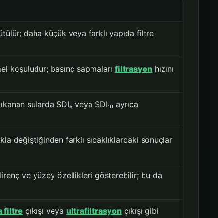
rütülür; daha küçük veya farklı yapıda filtre
el koşuludur; basınç sapmaları
filtrasyon
hızını
 tıkanan sularda SDI₅ veya SDI₁₀ ayrıca
ıkla değiştiğinden farklı sıcaklıklardaki sonuçlar
direnç ve yüzey özellikleri gösterebilir; bu da
filtre
çıkışı veya
ultrafiltrasyon
çıkışı gibi