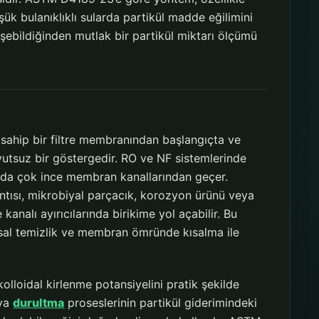
ük bulanıklıklı sularda partikül madde eğilimini
ğişebildiğinden mutlak bir partikül miktarı ölçümü
sahip bir filtre membranından başlangıçta ve
oyutsuz bir göstergedir. RO ve NF sistemlerinde
ında çok ince membran kanallarından geçer.
lıntısı, mikrobiyal parçacık, korozyon ürünü veya
alı ayırıcılarında birikime yol açabilir. Bu
myasal temizlik ve membran ömründe kısalma ile
loidal kirlenme potansiyelini pratik şekilde
ya
durultma
proseslerinin partikül giderimindeki