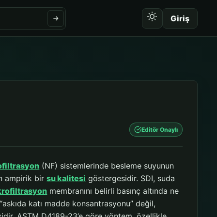
Giriş
Editör Onaylı
filtrasyon
(NF) sistemlerinde besleme suyunun
an ampirik bir
su kalitesi
göstergesidir. SDI, suda
rofiltrasyon
membranını belirli basınç altında ne
a “askıda katı madde konsantrasyonu” değil,
ksidir. ASTM D4189-23’e göre yöntem, özellikle