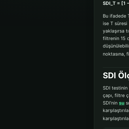
SDI_T = [1 − 
Bu ifadede T
ise T süresi
yaklaşırsa t
filtrenin 15
düşünülebili
noktasına, f
SDI Öl
SDI testinin
çapı, filtre
SDI’nin
su
sı
karşılaştırı
karşılaştırıl