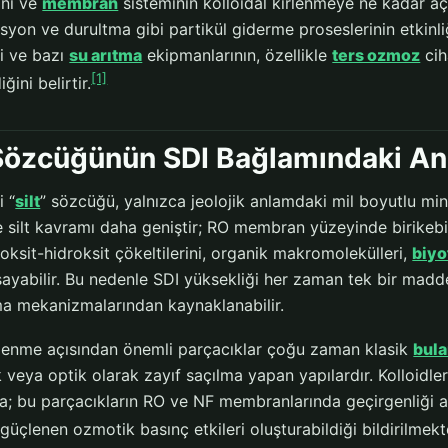
ını ve
membran
sisteminin kolloidal kirlenmeye ne kadar aç
rasyon ve durultma gibi partikül giderme proseslerinin etkinl
ni ve bazı
su arıtma
ekipmanlarının, özellikle
ters ozmoz
cih
[1]
diğini belirtir.
 Sözcüğünün SDI Bağlamındaki An
i “
silt
” sözcüğü, yalnızca jeolojik anlamdaki mil boyutlu min
 silt kavramı daha geniştir; RO membran yüzeyinde birikebil
oksit-hidroksit çökeltilerini, organik makromolekülleri,
biyo
sayabilir. Bu nedenle SDI yüksekliği her zaman tek bir madde
nma mekanizmalarından kaynaklanabilir.
irlenme açısından önemli parçacıklar çoğu zaman klasik
bula
veya optik olarak zayıf saçılma yapan yapılardır. Kolloidler 
ta; bu parçacıkların RO ve NF membranlarında geçirgenliği a
güçlenen ozmotik basınç etkileri oluşturabildiği bildirilmekt