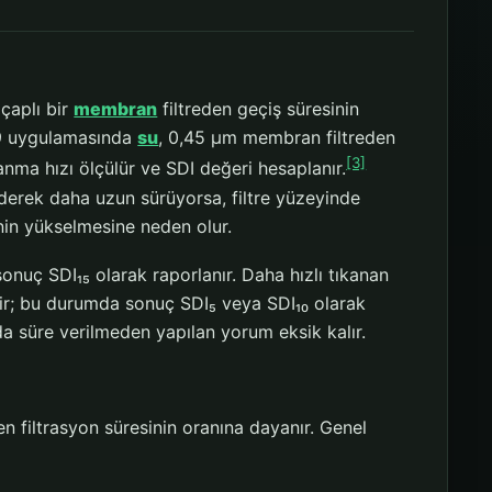
çaplı bir
membran
filtreden geçiş süresinin
89 uygulamasında
su
, 0,45 µm membran filtreden
[3]
kanma hızı ölçülür ve SDI değeri hesaplanır.
derek daha uzun sürüyorsa, filtre yüzeyinde
inin yükselmesine neden olur.
sonuç SDI₁₅ olarak raporlanır. Daha hızlı tıkanan
lir; bu durumda sonuç SDI₅ veya SDI₁₀ olarak
ında süre verilmeden yapılan yorum eksik kalır.
en filtrasyon süresinin oranına dayanır. Genel