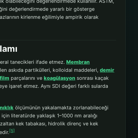
ık olabileceğini değerlendirmede kullanılır. ASTM,
iğini değerlendirmede yararlı bir gösterge
azlarının kirlenme eğilimiyle ampirik olarak
lamı
eral tanecikleri ifade etmez.
Membran
en askıda partikülleri, kolloidal maddeleri,
demir
film
parçalarını ve
koagülasyon
sonrası kaçak
ye işaret etmez. Aynı SDI değeri farklı sularda
nıklık
ölçümünün yakalamakta zorlanabileceği
için literatürde yaklaşık 1–1000 nm aralığı
zaltan kek tabakası, hidrolik direnç ve kek
[5]
edir.