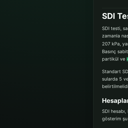
SDI Te
SDI testi, s
zamanla nas
207 kPa, yan
Basınç sabi
partikül ve
Standart SDI
sularda 5 v
belirtilmeli
Hesapla
SDI hesabı,
gösterim şu 