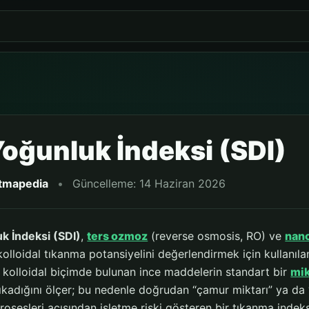
 Yoğunluk İndeksi (SDI)
itmapedia
•
Güncelleme: 14 Haziran 2026
k İndeksi (SDI)
,
ters ozmoz
(reverse osmosis, RO) ve
nano
kolloidal tıkanma potansiyelini değerlendirmek için kullanıl
 kolloidal biçimde bulunan ince maddelerin standart bir
mik
 tıkadığını ölçer; bu nedenle doğrudan “çamur miktarı” ya d
rosesleri açısından işletme riski gösteren bir tıkanma inde