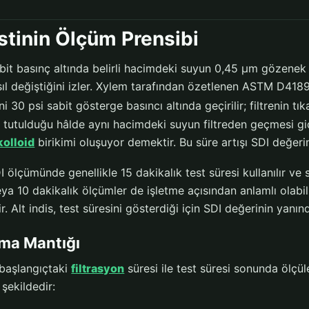
stinin Ölçüm Prensibi
abit basınç altında belirli hacimdeki suyun 0,45 µm gözenek 
ıl değiştiğini izler. Xylem tarafından özetlenen ASTM D41
i 30 psi sabit gösterge basıncı altında geçirilir; filtrenin tı
t tutulduğu hâlde aynı hacimdeki suyun filtreden geçmesi gi
kolloid
birikimi oluşuyor demektir. Bu süre artışı SDI değer
 ölçümünde genellikle 15 dakikalık test süresi kullanılır ve 
eya 10 dakikalık ölçümler de işletme açısından anlamlı olabi
dir. Alt indis, test süresini gösterdiği için SDI değerinin yan
ma Mantığı
 başlangıçtaki
filtrasyon
süresi ile test süresi sonunda ölçül
şekildedir: