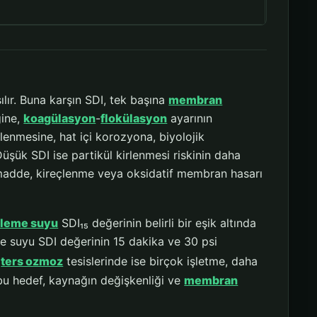
şılır. Buna karşın SDI, tek başına
membran
ğine,
koagülasyon
-
flokülasyon
ayarının
lenmesine, hat içi korozyona, biyolojik
şük SDI ise partikül kirlenmesi riskinin daha
madde, kireçlenme veya oksidatif membran hasarı
leme suyu
SDI₁₅ değerinin belirli bir eşik altında
e suyu SDI değerinin 15 dakika ve 30 psi
ters ozmoz
tesislerinde ise birçok işletme, daha
; bu hedef, kaynağın değişkenliği ve
membran