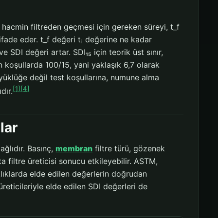
i hacmin filtreden geçmesi için gereken süreyi, t_f
fade eder. t_f değeri tᵢ değerine ne kadar
 SDI değeri artar. SDI₁₅ için teorik üst sınır,
 koşullarda 100/15, yani yaklaşık 6,7 olarak
üyüklüğe değil test koşullarına, numune alma
[1]
[4]
dır.
lar
ağlıdır. Basınç,
membran
filtre türü, gözenek
a filtre üreticisi sonucu etkileyebilir. ASTM,
klıklarda elde edilen değerlerin doğrudan
üreticileriyle elde edilen SDI değerleri de