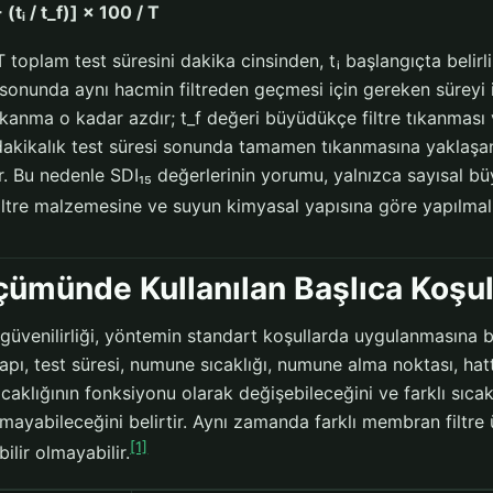
(tᵢ / t_f)] × 100 / T
 toplam test süresini dakika cinsinden, tᵢ başlangıçta belirl
 sonunda aynı hacmin filtreden geçmesi için gereken süreyi i
ıkanma o kadar azdır; t_f değeri büyüdükçe filtre tıkanması ve
 dakikalık test süresi sonunda tamamen tıkanmasına yaklaşan
r. Bu nedenle SDI₁₅ değerlerinin yorumu, yalnızca sayısal b
iltre malzemesine ve suyun kimyasal yapısına göre yapılmalı
çümünde Kullanılan Başlıca Koşul
 güvenilirliği, yöntemin standart koşullarda uygulanmasına b
 çapı, test süresi, numune sıcaklığı, numune alma noktası, hatt
caklığının fonksiyonu olarak değişebileceğini ve farklı sıca
lamayabileceğini belirtir. Aynı zamanda farklı membran filtre 
[1]
abilir olmayabilir.