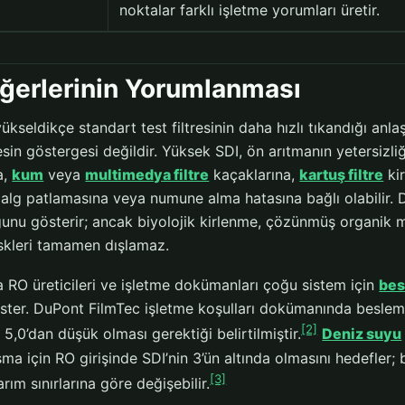
noktalar farklı işletme yorumları üretir.
ğerlerinin Yorumlanması
ükseldikçe standart test filtresinin daha hızlı tıkandığı anla
esin göstergesi değildir. Yüksek SDI, ön arıtmanın yetersizli
a,
kum
veya
multimedya filtre
kaçaklarına,
kartuş filtre
kir
alg patlamasına veya numune alma hatasına bağlı olabilir. Dü
unu gösterir; ancak biyolojik kirlenme, çözünmüş organik 
iskleri tamamen dışlamaz.
RO üreticileri ve işletme dokümanları çoğu sistem için
bes
 ister. DuPont FilmTec işletme koşulları dokümanında beslem
[2]
 5,0’dan düşük olması gerektiği belirtilmiştir.
Deniz suyu
şma için RO girişinde SDI’nin 3’ün altında olmasını hedefler
[3]
arım sınırlarına göre değişebilir.