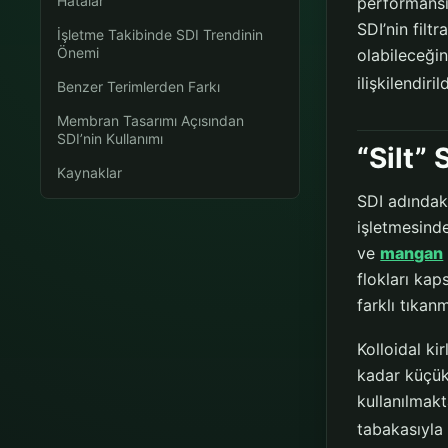
Hatalar
performans
SDI’nin filt
İşletme Takibinde SDI Trendinin
Önemi
olabileceği
ilişkilendiril
Benzer Terimlerden Farkı
Membran Tasarımı Açısından
SDI’nin Kullanımı
“Silt”
Kaynaklar
SDI adındak
işletmesinde
ve
mangan
flokları kap
farklı tıka
Kolloidal k
kadar küçük 
kullanılmak
tabakasıyla 