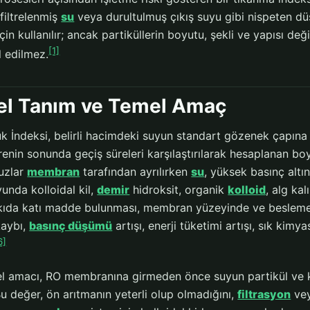
 filtrelenmiş
su
veya durultulmuş çıkış suyu gibi nispeten düş
in kullanılır; ancak partiküllerin boyutu, şekli ve yapısı de
[1]
l edilmez.
el Tanım ve Temel Amaç
 İndeksi, belirli hacimdeki suyun standart gözenek çapına 
sürenin sonunda geçiş süreleri karşılaştırılarak hesaplanan b
uzlar
membran
tarafından ayrılırken
su
, yüksek basınç alt
unda kolloidal kil,
demir
hidroksit, organik
kolloid
, alg ka
kıda katı madde bulunması, membran yüzeyinde ve besleme kan
kaybı,
basınç düşümü
artışı, enerji tüketimi artışı, sık ki
6]
el amacı, RO membranına girmeden önce suyun partikül ve kol
Bu değer, ön arıtmanın yeterli olup olmadığını,
filtrasyon
ve