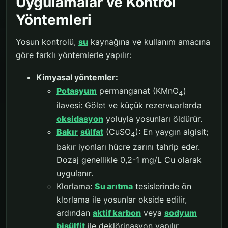
Uygulamalar ve Kontrol
Yöntemleri
Yosun kontrolü,
su
kaynağına ve kullanım amacına
göre farklı yöntemlerle yapılır:
Kimyasal yöntemler:
Potasyum
permanganat (KMnO
)
4
ilavesi: Gölet ve küçük rezervuarlarda
oksidasyon
yoluyla yosunları öldürür.
Bakır
sülfat
(CuSO
): En yaygın algisit;
4
bakır iyonları hücre zarını tahrip eder.
Dozaj genellikle 0,2-1 mg/L Cu olarak
uygulanır.
Klorlama:
Su arıtma
tesislerinde ön
klorlama ile yosunlar okside edilir,
ardından
aktif karbon
veya
sodyum
bisülfit
ile deklörinasyon yapılır.