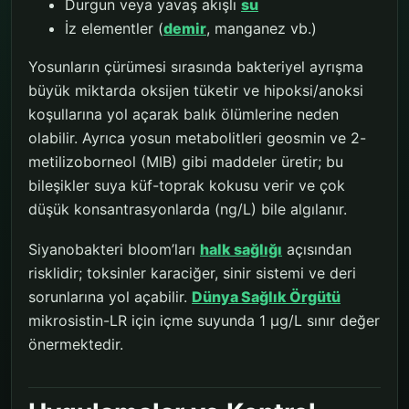
Durgun veya yavaş akışlı
su
İz elementler (
demir
, manganez vb.)
Yosunların çürümesi sırasında bakteriyel ayrışma
büyük miktarda oksijen tüketir ve hipoksi/anoksi
koşullarına yol açarak balık ölümlerine neden
olabilir. Ayrıca yosun metabolitleri geosmin ve 2-
metilizoborneol (MIB) gibi maddeler üretir; bu
bileşikler suya küf-toprak kokusu verir ve çok
düşük konsantrasyonlarda (ng/L) bile algılanır.
Siyanobakteri bloom’ları
halk sağlığı
açısından
risklidir; toksinler karaciğer, sinir sistemi ve deri
sorunlarına yol açabilir.
Dünya Sağlık Örgütü
mikrosistin-LR için içme suyunda 1 µg/L sınır değer
önermektedir.