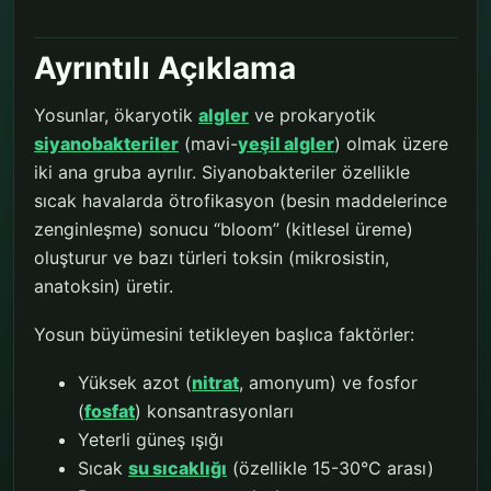
Ayrıntılı Açıklama
Yosunlar, ökaryotik
algler
ve prokaryotik
siyanobakteriler
(mavi-
yeşil algler
) olmak üzere
iki ana gruba ayrılır. Siyanobakteriler özellikle
sıcak havalarda ötrofikasyon (besin maddelerince
zenginleşme) sonucu “bloom” (kitlesel üreme)
oluşturur ve bazı türleri toksin (mikrosistin,
anatoksin) üretir.
Yosun büyümesini tetikleyen başlıca faktörler:
Yüksek azot (
nitrat
, amonyum) ve fosfor
(
fosfat
) konsantrasyonları
Yeterli güneş ışığı
Sıcak
su sıcaklığı
(özellikle 15-30°C arası)