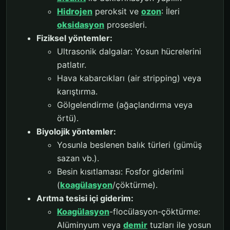
Hidrojen
peroksit ve
ozon
: İleri
oksidasyon
prosesleri.
Fiziksel yöntemler:
Ultrasonik dalgalar: Yosun hücrelerini
patlatır.
Hava kabarcıkları (air stripping) veya
karıştırma.
Gölgelendirme (ağaçlandırma veya
örtü).
Biyolojik yöntemler:
Yosunla beslenen balık türleri (gümüş
sazan vb.).
Besin kısıtlaması: Fosfor giderimi
(
koagülasyon
/çöktürme).
Arıtma tesisi içi giderim:
Koagülasyon
-flocülasyon-çöktürme:
Alüminyum veya
demir
tuzları ile yosun