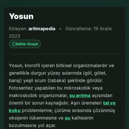
Yosun
Ekleyen:
aritmapedia
•
Güncelleme: 19 Aralık
2025
Editör Onaylı
Yosun, klorofil içeren bitkisel organizmalardır ve
genellikle durgun yüzey sularında (göl, gölet,
baraj) yeşil scum (tabaka) şeklinde görülür.
Fotosentez yapabilen bu mikroskobik veya
makroskobik organizmalar,
su arıtma
açısından
önemli bir sorun kaynağıdır. Aşırı üremeleri
tat ve
koku
problemlerine, çürüme sırasında çözünmüş
oksijenin tükenmesine ve
su
kalitesinin
bozulmasına yol açar.