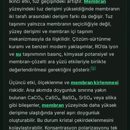
İkinci etki, tuz geçişindeki artıştır.
Membran
yüzeyindeki tuz derişimi yükseldiğinde membranın
iki tarafı arasındaki derişim farkı da değişir. Tuz
taşınımı yalnızca membranın seçiciliğiyle değil,
yüzey derişimi ve membran içi taşınım
mekanizmasıyla da ilişkilidir. Çözüm-sürtünme
kuramı ve benzeri modern yaklaşımlar, RO’da iyon
ve
su
taşınımının basınç, kimyasal potansiyel ve
membran-çözelti ara yüzü etkileriyle birlikte
[5]
değerlendirilmesi gerektiğini gösterir.
Üçüncü etki, ölçeklenme ve
membran kirlenmesi
riskidir. Ana akımda doygunluk sınırına yakın
bulunan CaCO₃, CaSO₄, BaSO₄, SrSO₄ veya silika
gibi bileşenler,
membran
yüzeyinde daha yüksek
derişime ulaştığında yerel aşırı doygunluk
oluşturabilir. Bu durum kristal çekirdeklenmesini
kolaylaştırabilir. Konsantrasyon polarizasyonu tek