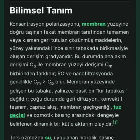
Bilimsel Tanım
Konsantrasyon polarizasyonu,
membran
yüzeyine
doğru taşınan fakat membran tarafından tamamen
veya kısmen geri tutulan çözünmüş maddelerin,
yüzey yakınındaki ince sınır tabakada birikmesiyle
oluşan derişim gradyanıdır. Bu durumda ana akım
derişimi C
ile membran yüzeyi derişimi C
b
m
birbirinden farklıdır; RO ve nanofiltrasyonda
genellikle C
> C
olur. Membran yüzeyinde
m
b
gelişen bu tabaka, yalnızca basit bir “kir tabakası”
değildir; çoğu durumda geri difüzyon, konvektif
taşınım, çapraz akış, membran geçirgenliği,
tuz
geçişi
ve ozmotik basınç arasındaki dengeyle
[1]
belirlenen dinamik bir kütle aktarım olayıdır.
Ters ozmozda
su
, uygulanan hidrolik basınç