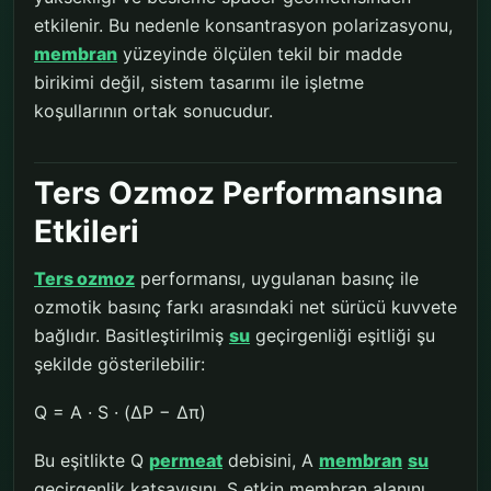
etkilenir. Bu nedenle konsantrasyon polarizasyonu,
membran
yüzeyinde ölçülen tekil bir madde
birikimi değil, sistem tasarımı ile işletme
koşullarının ortak sonucudur.
Ters Ozmoz Performansına
Etkileri
Ters ozmoz
performansı, uygulanan basınç ile
ozmotik basınç farkı arasındaki net sürücü kuvvete
bağlıdır. Basitleştirilmiş
su
geçirgenliği eşitliği şu
şekilde gösterilebilir:
Q = A · S · (ΔP − Δπ)
Bu eşitlikte Q
permeat
debisini, A
membran
su
geçirgenlik katsayısını, S etkin membran alanını,