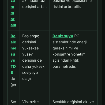
za
akımdaki tuz
basıncı ve ölçeklenme
nı
derişimi artar.
riskini artırabilir.
m
or
anı
Be
Başlangıç
Deniz suyu
RO
sle
derişimi
sistemlerinde enerji
me
yüksekse
gereksinimi ve
su
yüzey
konsantre yönetimi
yu
derişimi de
açısından kritik
TD
daha yüksek
parametredir.
S
seviyeye
de
ulaşır.
ğer
i
Sıc
Viskozite,
Sıcaklık değişimi akı ve