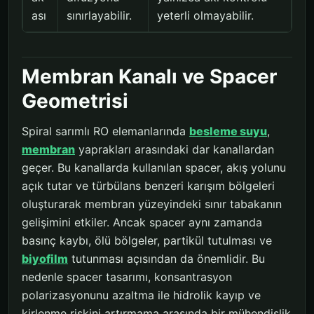
ası
sınırlayabilir.
yeterli olmayabilir.
Membran Kanalı ve Spacer
Geometrisi
Spiral sarımlı RO elemanlarında
besleme suyu
,
membran
yaprakları arasındaki dar kanallardan
geçer. Bu kanallarda kullanılan spacer, akış yolunu
açık tutar ve türbülans benzeri karışım bölgeleri
oluşturarak membran yüzeyindeki sınır tabakanın
gelişimini etkiler. Ancak spacer aynı zamanda
basınç kaybı, ölü bölgeler, partikül tutulması ve
biyofilm
tutunması açısından da önemlidir. Bu
nedenle spacer tasarımı, konsantrasyon
polarizasyonunu azaltma ile hidrolik kayıp ve
kirlenme riskini artırmama arasında bir mühendislik