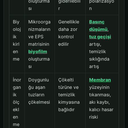
oluşturma
giderilebili
polarizasyo
sı
r
n
Biy
Mikroorga
Genellikle
Basınç
oloj
nizmaların
daha zor
düşümü
,
ik
ve EPS
kontrol
tuz geçişi
kirl
matrisinin
edilir
artışı,
en
biyofilm
temizlik
me
oluşturma
sıklığında
sı
artış
İnor
Doygunlu
Çökelti
Membran
gan
ğu aşan
türüne ve
yüzeyinin
ik
tuzların
temizlik
tıkanması,
ölç
çökelmesi
kimyasına
akı kaybı,
ekl
bağlıdır
kalıcı hasar
en
riski
me