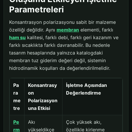
Parametreleri
Konsantrasyon polarizasyonu sabit bir malzeme
özelliği değildir. Aynı
membran
elementi, farklı
ham su
kalitesi, farklı debi, farklı geri kazanım ve
farklı sıcaklıkta farklı davranabilir. Bu nedenle
tasarım hesaplarında yalnızca katalogdaki
membran tuz giderim değeri değil, sistemin
hidrodinamik koşulları da değerlendirilmelidir.
Pa
Konsantrasy
İşletme Açısından
ra
on
Değerlendirme
me
Polarizasyon
tre
una Etkisi
Pe
Akı
Çok yüksek akı,
rm
yükseldikçe
özellikle kirlenme