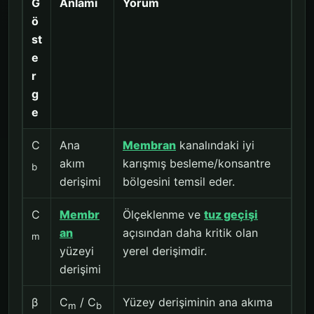
G
Anlamı
Yorum
ö
st
e
r
g
e
C
Ana
Membran
kanalındaki iyi
akım
karışmış besleme/konsantre
b
derişimi
bölgesini temsil eder.
C
Membr
Ölçeklenme ve
tuz geçişi
an
açısından daha kritik olan
m
yüzeyi
yerel derişimdir.
derişimi
β
C
/ C
Yüzey derişiminin ana akıma
m
b