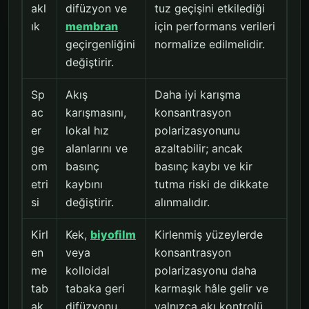
akl
difüzyon ve
tuz geçişini etkilediği
ık
membran
için performans verileri
geçirgenliğini
normalize edilmelidir.
değiştirir.
Sp
Akış
Daha iyi karışma
ac
karışmasını,
konsantrasyon
er
lokal hız
polarizasyonunu
ge
alanlarını ve
azaltabilir; ancak
om
basınç
basınç kaybı ve kir
etri
kaybını
tutma riski de dikkate
si
değiştirir.
alınmalıdır.
Kirl
Kek,
biyofilm
Kirlenmiş yüzeylerde
en
veya
konsantrasyon
me
kolloidal
polarizasyonu daha
tab
tabaka geri
karmaşık hâle gelir ve
ak
difüzyonu
yalnızca akı kontrolü