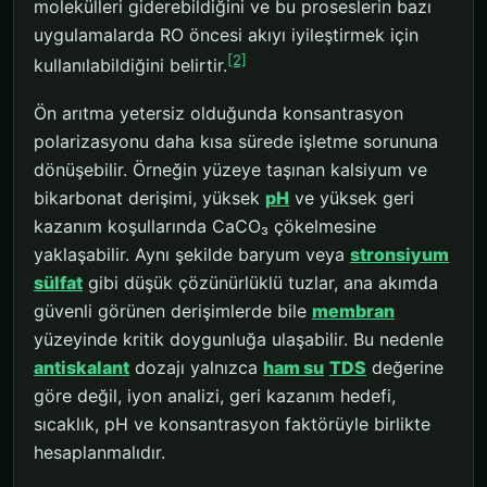
molekülleri giderebildiğini ve bu proseslerin bazı
uygulamalarda RO öncesi akıyı iyileştirmek için
[2]
kullanılabildiğini belirtir.
Ön arıtma yetersiz olduğunda konsantrasyon
polarizasyonu daha kısa sürede işletme sorununa
dönüşebilir. Örneğin yüzeye taşınan kalsiyum ve
bikarbonat derişimi, yüksek
pH
ve yüksek geri
kazanım koşullarında CaCO₃ çökelmesine
yaklaşabilir. Aynı şekilde baryum veya
stronsiyum
sülfat
gibi düşük çözünürlüklü tuzlar, ana akımda
güvenli görünen derişimlerde bile
membran
yüzeyinde kritik doygunluğa ulaşabilir. Bu nedenle
antiskalant
dozajı yalnızca
ham su
TDS
değerine
göre değil, iyon analizi, geri kazanım hedefi,
sıcaklık, pH ve konsantrasyon faktörüyle birlikte
hesaplanmalıdır.