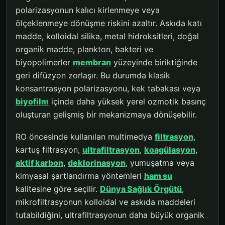
polarizasyonun kalıcı kirlenmeye veya
ölçeklenmeye dönüşme riskini azaltır. Askıda katı
madde, kolloidal silika, metal hidroksitleri, doğal
organik madde, plankton, bakteri ve
biyopolimerler
membran
yüzeyinde biriktiğinde
geri difüzyon zorlaşır. Bu durumda klasik
konsantrasyon polarizasyonu, kek tabakası veya
biyofilm
içinde daha yüksek yerel ozmotik basınç
oluşturan gelişmiş bir mekanizmaya dönüşebilir.
RO öncesinde kullanılan multimedya
filtrasyon
,
kartuş filtrasyon,
ultrafiltrasyon
,
koagülasyon
,
aktif karbon
,
deklorinasyon
, yumuşatma veya
kimyasal şartlandırma yöntemleri
ham su
kalitesine göre seçilir.
Dünya Sağlık Örgütü
,
mikrofiltrasyonun kolloidal ve askıda maddeleri
tutabildiğini, ultrafiltrasyonun daha büyük organik