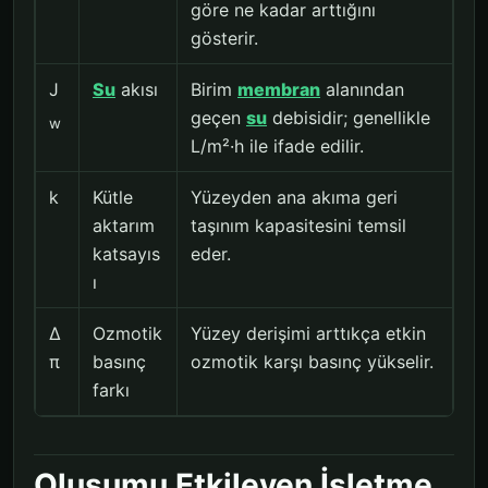
göre ne kadar arttığını
gösterir.
J
Su
akısı
Birim
membran
alanından
geçen
su
debisidir; genellikle
w
L/m²·h ile ifade edilir.
k
Kütle
Yüzeyden ana akıma geri
aktarım
taşınım kapasitesini temsil
katsayıs
eder.
ı
Δ
Ozmotik
Yüzey derişimi arttıkça etkin
π
basınç
ozmotik karşı basınç yükselir.
farkı
Oluşumu Etkileyen İşletme