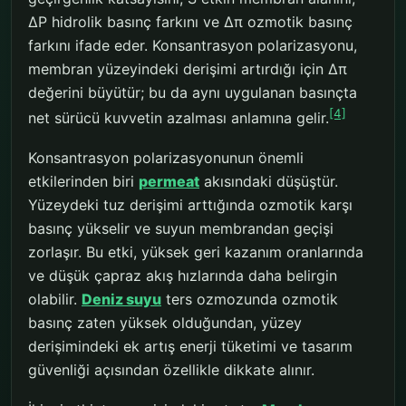
ΔP hidrolik basınç farkını ve Δπ ozmotik basınç
farkını ifade eder. Konsantrasyon polarizasyonu,
membran yüzeyindeki derişimi artırdığı için Δπ
değerini büyütür; bu da aynı uygulanan basınçta
[4]
net sürücü kuvvetin azalması anlamına gelir.
Konsantrasyon polarizasyonunun önemli
etkilerinden biri
permeat
akısındaki düşüştür.
Yüzeydeki tuz derişimi arttığında ozmotik karşı
basınç yükselir ve suyun membrandan geçişi
zorlaşır. Bu etki, yüksek geri kazanım oranlarında
ve düşük çapraz akış hızlarında daha belirgin
olabilir.
Deniz suyu
ters ozmozunda ozmotik
basınç zaten yüksek olduğundan, yüzey
derişimindeki ek artış enerji tüketimi ve tasarım
güvenliği açısından özellikle dikkate alınır.