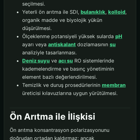
seçilmesi.
Yeterli ön arıtma ile SDI,
bulanıklık
,
kolloid
,
organik madde ve biyolojik yükün
düşürülmesi.
Ölçeklenme potansiyeli yüksek sularda
pH
ayarı veya
antiskalant
dozlamasının
su
analiziyle tasarlanması.
Deniz suyu
ve
acı su
RO sistemlerinde
kademelendirme ve basınç yönetiminin
element bazlı değerlendirilmesi.
Temizlik ve duruş prosedürlerinin
membran
üreticisi kılavuzlarına uygun yürütülmesi.
Ön Arıtma ile İlişkisi
Ön arıtma konsantrasyon polarizasyonunu
doğrudan ortadan kaldırmaz; ancak