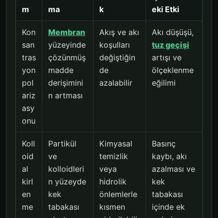
m
ma
k
eki Etki
Kon
Membran
Akış ve akı
Akı düşüşü,
san
yüzeyinde
koşulları
tuz geçişi
tras
çözünmüş
değiştiğin
artışı ve
yon
madde
de
ölçeklenme
pol
derişimini
azalabilir
eğilimi
ariz
n artması
asy
onu
Koll
Partikül
Kimyasal
Basınç
oid
ve
temizlik
kaybı, akı
al
kolloidleri
veya
azalması ve
kirl
n yüzeyde
hidrolik
kek
en
kek
önlemlerle
tabakası
me
tabakası
kısmen
içinde ek