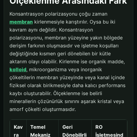
Ölçeklenme Arasındaki Fark
Konsantrasyon polarizasyonu çoğu zaman
membran
kirlenmesiyle karıştırılır. Oysa bu iki
kavram aynı değildir. Konsantrasyon
polarizasyonu, membran yüzeyine yakın bölgede
derişim farkının oluşmasıdır ve işletme koşulları
değiştiğinde kısmen geri dönebilen bir kütle
aktarım olayı olabilir. Kirlenme ise organik madde,
kolloid
, mikroorganizma veya inorganik
çökeltilerin membran yüzeyinde veya kanal içinde
fiziksel olarak birikmesiyle daha kalıcı performans
kaybı oluşturabilir. Ölçeklenme ise belirli
minerallerin çözünürlük sınırını aşarak kristal veya
amorf çökelti oluşturmasıdır.
Kav
Temel
Geri
RO
ra
Mekaniz
Dönebilirli
İşletmesind