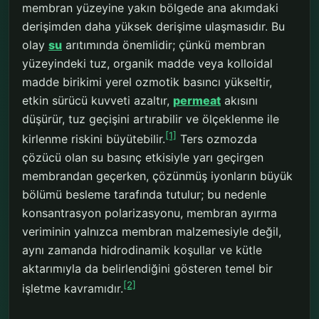
membran yüzeyine yakın bölgede ana akımdaki
derişimden daha yüksek derişime ulaşmasıdır. Bu
olay
su
arıtımında önemlidir; çünkü membran
yüzeyindeki tuz, organik madde veya kolloidal
madde birikimi yerel ozmotik basıncı yükseltir,
etkin sürücü kuvveti azaltır,
permeat
akısını
düşürür, tuz geçişini artırabilir ve ölçeklenme ile
[1]
kirlenme riskini büyütebilir.
Ters ozmozda
çözücü olan su basınç etkisiyle yarı geçirgen
membrandan geçerken, çözünmüş iyonların büyük
bölümü besleme tarafında tutulur; bu nedenle
konsantrasyon polarizasyonu, membran ayırma
veriminin yalnızca membran malzemesiyle değil,
aynı zamanda hidrodinamik koşullar ve kütle
aktarımıyla da belirlendiğini gösteren temel bir
[2]
işletme kavramıdır.