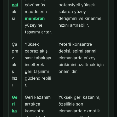
eat
çözünmüş
potansiyeli yüksek
akı
maddelerin
sularda yüzey
sı
membran
derişimini ve kirlenme
yüzeyine
hızını artırabilir.
taşınımı artar.
Ça
Yüksek
Yeterli konsantre
pra
çapraz akış,
debisi, spiral sarımlı
z
sınır tabakayı
elemanlarda yüzey
akı
incelterek
birikimini azaltmak için
ş
geri taşınımı
önemlidir.
hız
güçlendirebili
ı
r.
Ge
Geri kazanım
Yüksek geri kazanım,
ri
arttıkça
özellikle son
ka
konsantre
elemanlarda ozmotik