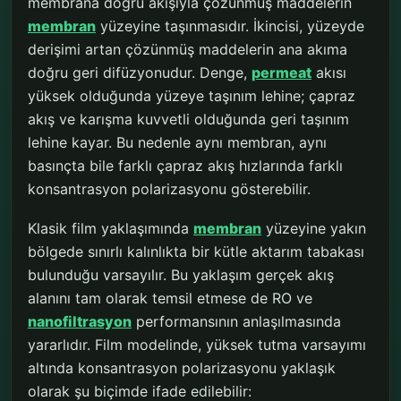
membrana doğru akışıyla çözünmüş maddelerin
membran
yüzeyine taşınmasıdır. İkincisi, yüzeyde
derişimi artan çözünmüş maddelerin ana akıma
doğru geri difüzyonudur. Denge,
permeat
akısı
yüksek olduğunda yüzeye taşınım lehine; çapraz
akış ve karışma kuvvetli olduğunda geri taşınım
lehine kayar. Bu nedenle aynı membran, aynı
basınçta bile farklı çapraz akış hızlarında farklı
konsantrasyon polarizasyonu gösterebilir.
Klasik film yaklaşımında
membran
yüzeyine yakın
bölgede sınırlı kalınlıkta bir kütle aktarım tabakası
bulunduğu varsayılır. Bu yaklaşım gerçek akış
alanını tam olarak temsil etmese de RO ve
nanofiltrasyon
performansının anlaşılmasında
yararlıdır. Film modelinde, yüksek tutma varsayımı
altında konsantrasyon polarizasyonu yaklaşık
olarak şu biçimde ifade edilebilir: