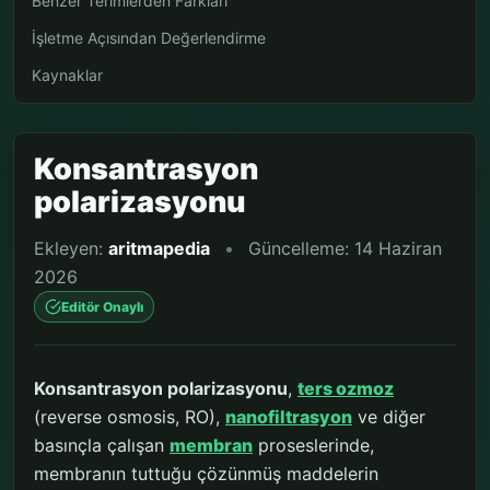
Benzer Terimlerden Farkları
İşletme Açısından Değerlendirme
Kaynaklar
Konsantrasyon
polarizasyonu
Ekleyen:
aritmapedia
•
Güncelleme: 14 Haziran
2026
Editör Onaylı
Konsantrasyon polarizasyonu
,
ters ozmoz
(reverse osmosis, RO),
nanofiltrasyon
ve diğer
basınçla çalışan
membran
proseslerinde,
membranın tuttuğu çözünmüş maddelerin