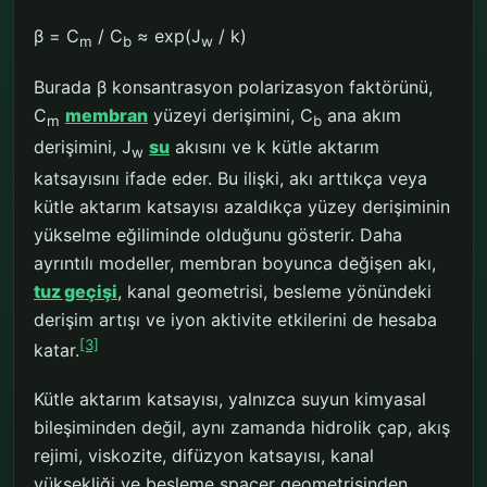
β = C
/ C
≈ exp(J
/ k)
m
b
w
Burada β konsantrasyon polarizasyon faktörünü,
C
membran
yüzeyi derişimini, C
ana akım
m
b
derişimini, J
su
akısını ve k kütle aktarım
w
katsayısını ifade eder. Bu ilişki, akı arttıkça veya
kütle aktarım katsayısı azaldıkça yüzey derişiminin
yükselme eğiliminde olduğunu gösterir. Daha
ayrıntılı modeller, membran boyunca değişen akı,
tuz geçişi
, kanal geometrisi, besleme yönündeki
derişim artışı ve iyon aktivite etkilerini de hesaba
[3]
katar.
Kütle aktarım katsayısı, yalnızca suyun kimyasal
bileşiminden değil, aynı zamanda hidrolik çap, akış
rejimi, viskozite, difüzyon katsayısı, kanal
yüksekliği ve besleme spacer geometrisinden