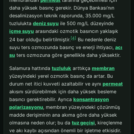
daha yüksek basınç gerekir. Dünya Bankası’nın
desalinizasyon teknik raporunda, 35.000 mg/L
tuzlulukta
deniz suyu
ile 500 mg/L düzeyinde
içme suyu
arasındaki ozmotik basıncın yaklaşık
[4]
24 bar olduğu belirtilmiştir.
Bu nedenle deniz
suyu ters ozmozunda basınç ve enerji ihtiyacı,
acı
su
ters ozmozuna göre genellikle daha yüksektir.
Salamura hattında
tuzluluk
arttıkça
membran
yüzeyindeki yerel ozmotik basınç da artar. Bu
durum net itici kuvveti azaltabilir ve aynı
permeat
akısını sürdürebilmek için daha yüksek besleme
basıncı gerektirebilir. Ayrıca
konsantrasyon
polarizasyonu
, membran yüzeyindeki çözünmüş
madde derişiminin ana akıma göre daha yüksek
olmasına neden olur; bu da
tuz geçişi
, kireçlenme
ve akı kaybı açısından önemli bir işletme etkisidir.