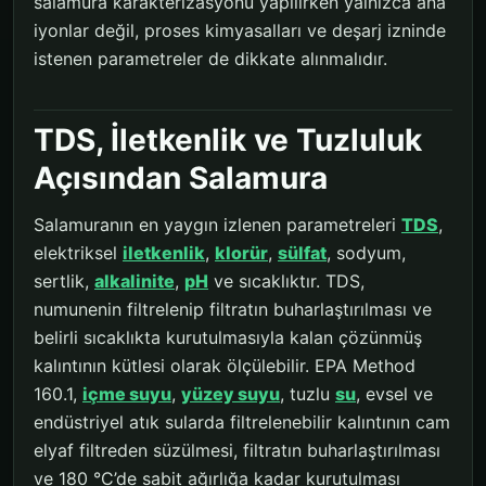
salamura karakterizasyonu yapılırken yalnızca ana
iyonlar değil, proses kimyasalları ve deşarj izninde
istenen parametreler de dikkate alınmalıdır.
TDS, İletkenlik ve Tuzluluk
Açısından Salamura
Salamuranın en yaygın izlenen parametreleri
TDS
,
elektriksel
iletkenlik
,
klorür
,
sülfat
, sodyum,
sertlik,
alkalinite
,
pH
ve sıcaklıktır. TDS,
numunenin filtrelenip filtratın buharlaştırılması ve
belirli sıcaklıkta kurutulmasıyla kalan çözünmüş
kalıntının kütlesi olarak ölçülebilir. EPA Method
160.1,
içme suyu
,
yüzey suyu
, tuzlu
su
, evsel ve
endüstriyel atık sularda filtrelenebilir kalıntının cam
elyaf filtreden süzülmesi, filtratın buharlaştırılması
ve 180 °C’de sabit ağırlığa kadar kurutulması