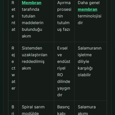
R
Membran
Ayırma
Daha genel
et
tarafında
prosesi
membran
e
tutulan
nin
terminolojisi
nt
maddelerin
tutulm
dir
at
bulunduğu
uş fazı
akım
R
Sistemden
Evsel
Salamuranın
ej
uzaklaştırılan
ve
işletme
e
reddedilmiş
endüst
diliyle
ct
akım
riyel
karşılığı
w
RO
olabilir
at
dilinde
er
yaygın
dır
B
Spiral sarım
Basınç
Salamura
ri
modülde
kabı
akımı