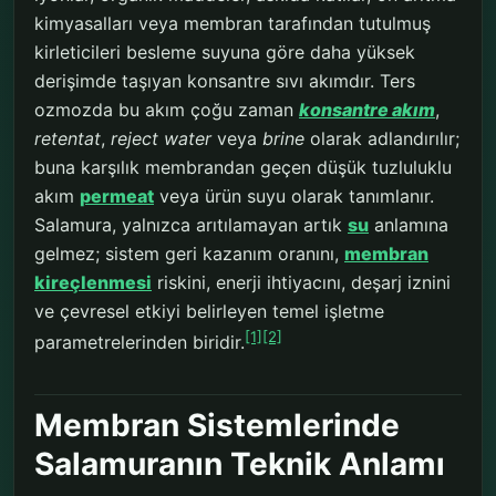
kimyasalları veya membran tarafından tutulmuş
kirleticileri besleme suyuna göre daha yüksek
derişimde taşıyan konsantre sıvı akımdır. Ters
ozmozda bu akım çoğu zaman
konsantre akım
,
retentat
,
reject water
veya
brine
olarak adlandırılır;
buna karşılık membrandan geçen düşük tuzluluklu
akım
permeat
veya ürün suyu olarak tanımlanır.
Salamura, yalnızca arıtılamayan artık
su
anlamına
gelmez; sistem geri kazanım oranını,
membran
kireçlenmesi
riskini, enerji ihtiyacını, deşarj iznini
ve çevresel etkiyi belirleyen temel işletme
[1]
[2]
parametrelerinden biridir.
Membran Sistemlerinde
Salamuranın Teknik Anlamı