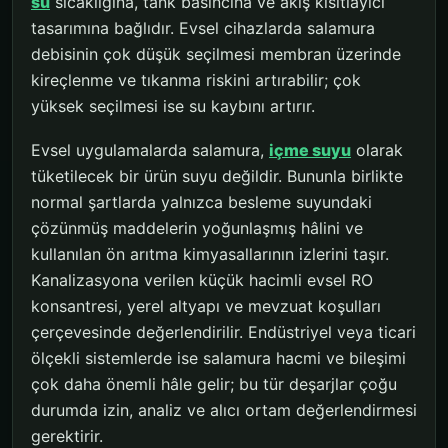
su
sıcaklığına, tank basıncına ve akış kısıtlayıcı
tasarımına bağlıdır. Evsel cihazlarda salamura
debisinin çok düşük seçilmesi membran üzerinde
kireçlenme ve tıkanma riskini artırabilir; çok
yüksek seçilmesi ise su kaybını artırır.
Evsel uygulamalarda salamura,
içme suyu
olarak
tüketilecek bir ürün suyu değildir. Bununla birlikte
normal şartlarda yalnızca besleme suyundaki
çözünmüş maddelerin yoğunlaşmış hâlini ve
kullanılan ön arıtma kimyasallarının izlerini taşır.
Kanalizasyona verilen küçük hacimli evsel RO
konsantresi, yerel altyapı ve mevzuat koşulları
çerçevesinde değerlendirilir. Endüstriyel veya ticari
ölçekli sistemlerde ise salamura hacmi ve bileşimi
çok daha önemli hâle gelir; bu tür deşarjlar çoğu
durumda izin, analiz ve alıcı ortam değerlendirmesi
gerektirir.