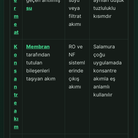
e
geçen arıtılmış
suyu
ayrılan düşük
r
su
veya
tuzluluklu
m
filtrat
kısımdır
e
akımı
at
K
Membran
RO ve
Salamura
o
tarafından
NF
çoğu
n
tutulan
sisteml
uygulamada
s
bileşenleri
erinde
konsantre
a
taşıyan akım
çıkış
akımla eş
n
akımı
anlamlı
tr
kullanılır
e
a
kı
m