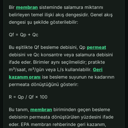
Bir
membran
sisteminde salamura miktarını
belirleyen temel ilişki akış dengesidir. Genel akış
dengesi şu şekilde gösterilebilir:
Qf = Qp + Qc
Bu eşitlikte Qf besleme debisini, Qp
permeat
debisini ve Qc konsantre veya salamura debisini
ifade eder. Birimler aynı seçilmelidir; pratikte
m³/saat, m³/gün veya L/s kullanılabilir.
Geri
kazanım oranı
ise besleme suyunun ne kadarının
permeata dönüştüğünü gösterir:
R = Qp / Qf × 100
Bu tanım,
membran
biriminden geçen besleme
debisinin permeata dönüştürülen yüzdesini ifade
eder. EPA membran rehberinde geri kazanım,