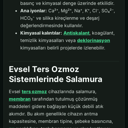
basınç ve kimyasal denge üzerinde etkilidir.
Ana iyonlar:
Ca²⁺, Mg²⁺, Na⁺, K⁺, Cl⁻, SO₄²⁻,
HCO₃⁻ ve silika kireçlenme ve deşarj
değerlendirmesinde kullanılır.
Kimyasal kalıntılar:
Antiskalant
, koagülant,
temizlik kimyasalları veya
deklorinasyon
kimyasalları belirli projelerde izlenebilir.
Evsel Ters Ozmoz
Sistemlerinde Salamura
Evsel
ters ozmoz
cihazlarında salamura,
membran
tarafından tutulmuş çözünmüş
maddeleri gidere bağlayan küçük debili atık
akımdır. Bu akım genellikle cihazın arıtma
kapasitesine, membran tipine, şebeke basıncına,