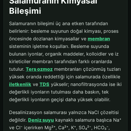
Salamuranın Kimyasal
Bileşimi
Salamuranın bileşimi üç ana etken tarafından
belirlenir: besleme suyunun doğal kimyası, proses
öncesinde dozlanan kimyasallar ve
membran
sisteminin işletme koşulları. Besleme suyunda
bulunan iyonlar, organik maddeler, kolloidler ve iz
kirleticiler membran tarafından farklı oranlarda
tutulur.
Ters ozmoz
membranları çözünmüş tuzları
yüksek oranda reddettiği için salamurada özellikle
iletkenlik
ve
TDS
yükselir; nanofiltrasyonda ise iki
değerlikli iyonların tutulması daha baskın, tek
değerlikli iyonların geçişi daha yüksek olabilir.
Desalinizasyon salamurası yalnızca NaCl çözeltisi
değildir.
Deniz suyu
kaynaklı salamura başlıca Na⁺
ve Cl⁻ içerirken Mg²⁺, Ca²⁺, K⁺, SO₄²⁻, HCO₃⁻,