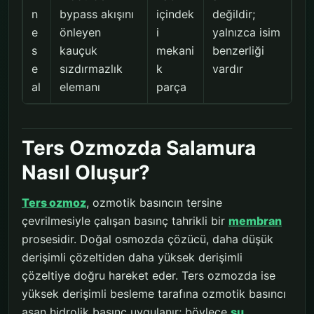
n
bypass akışını
içindek
değildir;
e
önleyen
i
yalnızca isim
s
kauçuk
mekani
benzerliği
e
sızdırmazlık
k
vardır
al
elemanı
parça
Ters Ozmozda Salamura
Nasıl Oluşur?
Ters ozmoz
, ozmotik basıncın tersine
çevrilmesiyle çalışan basınç tahrikli bir
membran
prosesidir. Doğal osmozda çözücü, daha düşük
derişimli çözeltiden daha yüksek derişimli
çözeltiye doğru hareket eder. Ters ozmozda ise
yüksek derişimli besleme tarafına ozmotik basıncı
aşan hidrolik basınç uygulanır; böylece
su