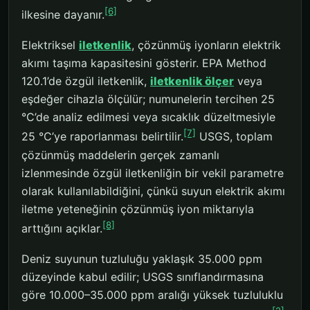
[6]
ilkesine dayanır.
Elektriksel
iletkenlik
, çözünmüş iyonların elektrik
akımı taşıma kapasitesini gösterir. EPA Method
120.1’de özgül iletkenlik,
iletkenlik ölçer
veya
eşdeğer cihazla ölçülür; numunelerin tercihen 25
°C’de analiz edilmesi veya sıcaklık düzeltmesiyle
[7]
25 °C’ye raporlanması belirtilir.
USGS, toplam
çözünmüş maddelerin gerçek zamanlı
izlenmesinde özgül iletkenliğin bir vekil parametre
olarak kullanılabildiğini, çünkü suyun elektrik akımı
iletme yeteneğinin çözünmüş iyon miktarıyla
[8]
arttığını açıklar.
Deniz suyunun tuzluluğu yaklaşık 35.000 ppm
düzeyinde kabul edilir; USGS sınıflandırmasına
göre 10.000–35.000 ppm aralığı yüksek tuzluluklu