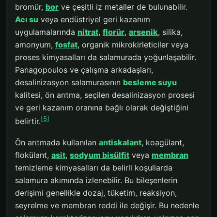
bromür,
bor
ve çeşitli iz metaller de bulunabilir.
Acı su
veya endüstriyel geri kazanım
uygulamalarında
nitrat
,
florür
,
arsenik
, silika,
amonyum,
fosfat
, organik mikrokirleticiler veya
proses kimyasalları da salamurada yoğunlaşabilir.
Panagopoulos ve çalışma arkadaşları,
desalinizasyon salamurasının
besleme suyu
kalitesi, ön arıtma, seçilen desalinizasyon prosesi
ve geri kazanım oranına bağlı olarak değiştiğini
[5]
belirtir.
Ön arıtmada kullanılan
antiskalant
, koagülant,
flokülant,
asit
,
sodyum bisülfit
veya
membran
temizleme kimyasalları da belirli koşullarda
salamura akımında izlenebilir. Bu bileşenlerin
derişimi genellikle dozaj, tüketim, reaksiyon,
seyrelme ve membran reddi ile değişir. Bu nedenle