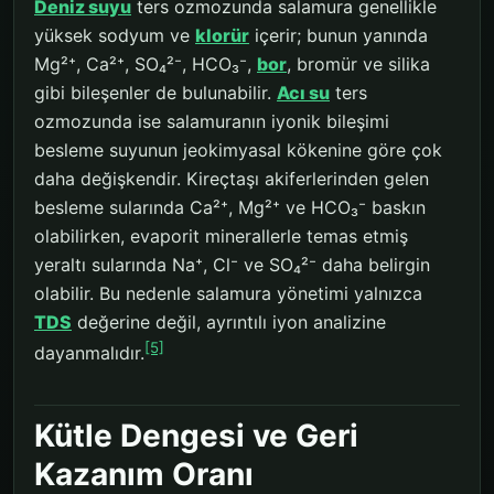
Deniz suyu
ters ozmozunda salamura genellikle
yüksek sodyum ve
klorür
içerir; bunun yanında
Mg²⁺, Ca²⁺, SO₄²⁻, HCO₃⁻,
bor
, bromür ve silika
gibi bileşenler de bulunabilir.
Acı su
ters
ozmozunda ise salamuranın iyonik bileşimi
besleme suyunun jeokimyasal kökenine göre çok
daha değişkendir. Kireçtaşı akiferlerinden gelen
besleme sularında Ca²⁺, Mg²⁺ ve HCO₃⁻ baskın
olabilirken, evaporit minerallerle temas etmiş
yeraltı sularında Na⁺, Cl⁻ ve SO₄²⁻ daha belirgin
olabilir. Bu nedenle salamura yönetimi yalnızca
TDS
değerine değil, ayrıntılı iyon analizine
[5]
dayanmalıdır.
Kütle Dengesi ve Geri
Kazanım Oranı