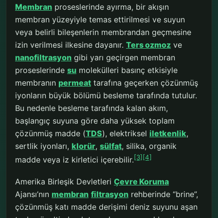
Membran
proseslerinde ayırma, bir akışın
membran yüzeyiyle temas ettirilmesi ve suyun
veya belirli bileşenlerin membrandan geçmesine
izin verilmesi ilkesine dayanır.
Ters ozmoz
ve
nanofiltrasyon
gibi yarı geçirgen membran
proseslerinde
su
molekülleri basınç etkisiyle
membranın
permeat
tarafına geçerken çözünmüş
iyonların büyük bölümü besleme tarafında tutulur.
Bu nedenle besleme tarafında kalan akım,
başlangıç suyuna göre daha yüksek toplam
çözünmüş madde (
TDS
), elektriksel
iletkenlik
,
sertlik iyonları,
klorür
,
sülfat
, silika, organik
[3]
[4]
madde veya iz kirletici içerebilir.
Amerika Birleşik Devletleri
Çevre Koruma
Ajansı’nın
membran
filtrasyon
rehberinde “brine”,
çözünmüş katı madde derişimi deniz suyunu aşan