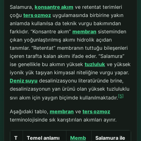
Salamura,
konsantre akım
ve retentat terimleri
çoğu
ters ozmoz
uygulamasında birbirine yakın
anlamda kullanılsa da teknik vurgu bakımından
farklıdır. “Konsantre akım”
membran
sisteminden
çıkan yoğunlaştırılmış akımı hidrolik açıdan
tanımlar. “Retentat” membranın tuttuğu bileşenleri
içeren tarafta kalan akımı ifade eder. “Salamura”
ise genellikle bu akımın yüksek
tuzluluk
ve yüksek
iyonik yük taşıyan kimyasal niteliğine vurgu yapar.
Deniz suyu
desalinizasyonu literatüründe brine,
desalinizasyonun yan ürünü olan yüksek tuzluluklu
[5]
sıvı akım için yaygın biçimde kullanılmaktadır.
Aşağıdaki tablo,
membran
ve
ters ozmoz
terminolojisinde sık karıştırılan akımları ayırır.
T
Temel anlamı
Memb
Salamura ile