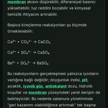
membran
akısını düşürebilir, diferansiyel basıncı
yükseltebilir, tuz reddini bozabilir ve kimyasal
temizlik ihtiyacını artırabilir.
Başlıca kireçlenme reaksiyonları şu biçimde
örneklenebilir:
Ca²⁺ + CO₃²⁻ → CaCO₃
Ca²⁺ + SO₄²⁻ → CaSO₄
Ba²⁺ + SO₄²⁻ → BaSO₄
Bu reaksiyonların gerçekleşmesi yalnızca iyonların
varlığına bağlı değildir; doygunluk indisi,
pH
,
sıcaklık,
iyonik güç
,
antiskalant
dozu, hidrolik
koşullar ve
membran
yüzeyindeki yerel derişim de
belirleyicidir. Bu nedenle salamura yönetiminde
“geri kazanımı olabildiğince artırmak” tek başına