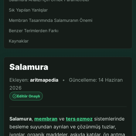
Sık Yapılan Yanlışlar
Membran Tasarımında Salamuranın Önemi
Benzer Terimlerden Farkı
Kaynaklar
Salamura
Ekleyen:
aritmapedia
•
Güncelleme: 14 Haziran
2026
Editör Onaylı
Salamura
,
membran
ve
ters ozmoz
sistemlerinde
besleme suyundan ayrılan ve çözünmüş tuzlar,
iyonlar, organik maddeler, askıda katılar, ön arıtma