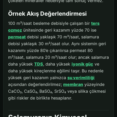
çökelen mineraller nedeniyle tam sonuç vermez.
Örnek Akış Değerlendirmesi
100 m³/saat besleme debisiyle çalışan bir
ters
ozmoz
ünitesinde geri kazanım yüzde 70 ise
permeat
debisi yaklaşık 70 m³/saat, salamura
debisi yaklaşık 30 m³/saat olur. Aynı sistemin geri
kazanımı yüzde 80’e çıkarılırsa permeat 80
m³/saat, salamura 20 m³/saat olur; ancak salamura
daha yüksek
TDS
, daha yüksek
iyonik güç
ve
daha yüksek kireçlenme eğilimi taşır. Bu nedenle
yüksek geri kazanım yalnızca
su verimliliği
açısından değerlendirilmez;
membran
yüzeyinde
CaCO₃, CaSO₄, BaSO₄, SrSO₄ veya silika çökmesi
gibi riskler de birlikte hesaplanır.