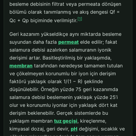
besleme debisinin filtrat veya permeata dönüşen
bölümü olarak tanımlanmış ve akış dengesi Qf =
[1]
Qc + Qp biçiminde verilmiştir.
Geri kazanım yükseldikçe aynı miktarda besleme
suyundan daha fazla
permeat
elde edilir; fakat
salamura debisi azalırken salamuranın iyonik
derişimi artar. Basitleştirilmiş bir yaklaşımda,
membran
tarafından neredeyse tamamen tutulan
ve çökelmeyen korunumlu bir iyon için derişim
faktörü yaklaşık olarak 1/(1 − R) şeklinde
düşünülebilir. Örneğin yüzde 75 geri kazanımda
salamura debisi beslemenin yaklaşık yüzde 25’i
olur ve korunumlu iyonlar için yaklaşık dört kat
derişim beklenebilir. Gerçek sistemlerde bu
yaklaşım membran
tuz geçişi
, kireçlenme,
kimyasal dozaj, geri devir,
pH
değişimi, sıcaklık ve