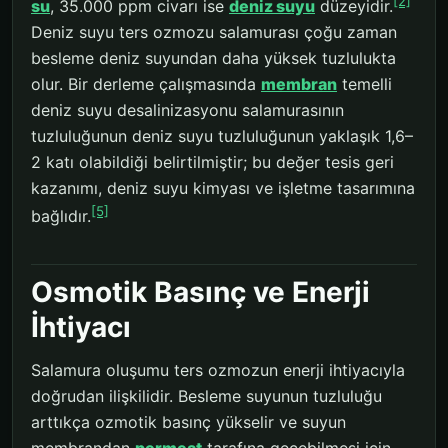
[2]
su
, 35.000 ppm civarı ise
deniz suyu
düzeyidir.
Deniz suyu ters ozmozu salamurası çoğu zaman
besleme deniz suyundan daha yüksek tuzlulukta
olur. Bir derleme çalışmasında
membran
temelli
deniz suyu desalinizasyonu salamurasının
tuzluluğunun deniz suyu tuzluluğunun yaklaşık 1,6–
2 katı olabildiği belirtilmiştir; bu değer tesis geri
kazanımı, deniz suyu kimyası ve işletme tasarımına
[5]
bağlıdır.
Osmotik Basınç ve Enerji
İhtiyacı
Salamura oluşumu ters ozmozun enerji ihtiyacıyla
doğrudan ilişkilidir. Besleme suyunun tuzluluğu
arttıkça ozmotik basınç yükselir ve suyun
membrandan
permeat
tarafına geçebilmesi için