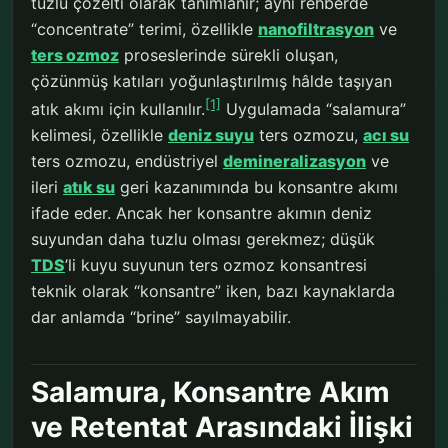
tuzlu çözelti olarak tanımlanır; aynı rehberde
“concentrate” terimi, özellikle
nanofiltrasyon
ve
ters ozmoz
proseslerinde sürekli oluşan,
çözünmüş katıları yoğunlaştırılmış hâlde taşıyan
[1]
atık akımı için kullanılır.
Uygulamada “salamura”
kelimesi, özellikle
deniz suyu
ters ozmozu,
acı su
ters ozmozu, endüstriyel
demineralizasyon
ve
ileri
atık su
geri kazanımında bu konsantre akımı
ifade eder. Ancak her konsantre akımın deniz
suyundan daha tuzlu olması gerekmez; düşük
TDS
’li kuyu suyunun ters ozmoz konsantresi
teknik olarak “konsantre” iken, bazı kaynaklarda
dar anlamda “brine” sayılmayabilir.
Salamura, Konsantre Akım
ve Retentat Arasındaki İlişki