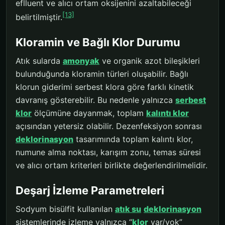
eflluent ve alıcı ortam oksijenini azaltabileceği
[13]
belirtilmiştir.
Kloramin ve Bağlı Klor Durumu
Atık sularda
amonyak
ve organik azot bileşikleri
bulunduğunda kloramin türleri oluşabilir. Bağlı
klorun giderimi serbest klora göre farklı kinetik
davranış gösterebilir. Bu nedenle yalnızca
serbest
klor
ölçümüne dayanmak, toplam
kalıntı klor
açısından yetersiz olabilir. Dezenfeksiyon sonrası
deklorinasyon
tasarımında toplam kalıntı klor,
numune alma noktası, karışım zonu, temas süresi
ve alıcı ortam kriterleri birlikte değerlendirilmelidir.
Deşarj İzleme Parametreleri
Sodyum bisülfit kullanılan
atık su
deklorinasyon
sistemlerinde izleme yalnızca “
klor
var/yok”