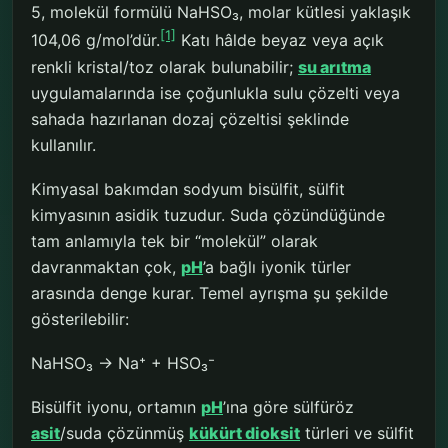
5, molekül formülü NaHSO₃, molar kütlesi yaklaşık
[1]
104,06 g/mol’dür.
Katı hâlde beyaz veya açık
renkli kristal/toz olarak bulunabilir;
su arıtma
uygulamalarında ise çoğunlukla sulu çözelti veya
sahada hazırlanan dozaj çözeltisi şeklinde
kullanılır.
Kimyasal bakımdan sodyum bisülfit, sülfit
kimyasının asidik tuzudur. Suda çözündüğünde
tam anlamıyla tek bir “molekül” olarak
davranmaktan çok,
pH
’a bağlı iyonik türler
arasında denge kurar. Temel ayrışma şu şekilde
gösterilebilir:
NaHSO₃ → Na⁺ + HSO₃⁻
Bisülfit iyonu, ortamın
pH
’ına göre sülfüröz
asit
/suda çözünmüş
kükürt dioksit
türleri ve sülfit