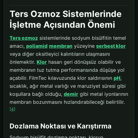
Ters Ozmoz Sistemlerinde
İşletme Açısından Önemi
Ters ozmoz
sistemlerinde sodyum bisülfitin temel
amacı,
poliamid
membran
yüzeyine
serbest klor
veya diğer oksitleyici kalıntıların ulaşmasını
önlemektir.
Klor
hasarı geri dönüşsüz olabilir ve
membranın tuz tutma performansında düşüşe yol
açabilir. FilmTec kılavuzunda klor saldırısının
pH
,
sıcaklık, ağır metal varlığı ve maruziyet süresi gibi
koşullara bağlı olduğu,
demir
gibi metal iyonlarının
membran bozunmasını hızlandırabileceği belirtilir.
[4]
Dozlama Noktası ve Karıştırma
Sodyum bisülfit dozlama noktası, klorun