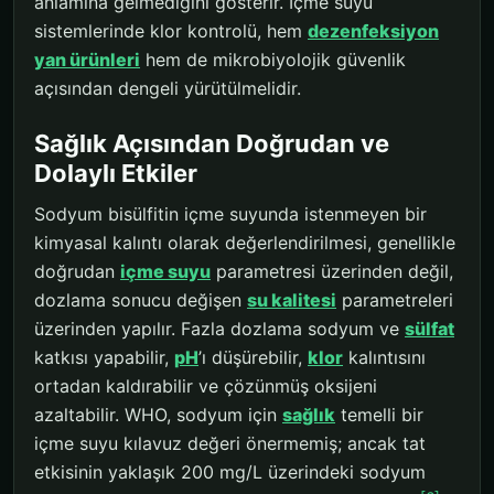
anlamına gelmediğini gösterir. İçme suyu
sistemlerinde klor kontrolü, hem
dezenfeksiyon
yan ürünleri
hem de mikrobiyolojik güvenlik
açısından dengeli yürütülmelidir.
Sağlık Açısından Doğrudan ve
Dolaylı Etkiler
Sodyum bisülfitin içme suyunda istenmeyen bir
kimyasal kalıntı olarak değerlendirilmesi, genellikle
doğrudan
içme suyu
parametresi üzerinden değil,
dozlama sonucu değişen
su kalitesi
parametreleri
üzerinden yapılır. Fazla dozlama sodyum ve
sülfat
katkısı yapabilir,
pH
’ı düşürebilir,
klor
kalıntısını
ortadan kaldırabilir ve çözünmüş oksijeni
azaltabilir. WHO, sodyum için
sağlık
temelli bir
içme suyu kılavuz değeri önermemiş; ancak tat
etkisinin yaklaşık 200 mg/L üzerindeki sodyum