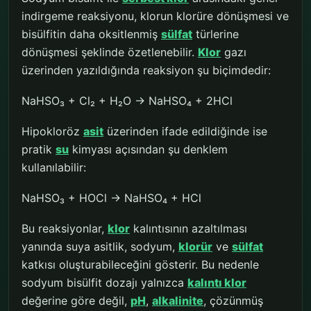
indirgeme reaksiyonu, klorun klorüre dönüşmesi ve
bisülfitin daha oksitlenmiş
sülfat
türlerine
dönüşmesi şeklinde özetlenebilir.
Klor
gazı
üzerinden yazıldığında reaksiyon şu biçimdedir:
NaHSO₃ + Cl₂ + H₂O → NaHSO₄ + 2HCl
Hipokloröz
asit
üzerinden ifade edildiğinde ise
pratik
su
kimyası açısından şu denklem
kullanılabilir:
NaHSO₃ + HOCl → NaHSO₄ + HCl
Bu reaksiyonlar,
klor
kalıntısının azaltılması
yanında suya asitlik, sodyum,
klorür
ve
sülfat
katkısı oluşturabileceğini gösterir. Bu nedenle
sodyum bisülfit dozajı yalnızca
kalıntı klor
değerine göre değil,
pH
,
alkalinite
, çözünmüş