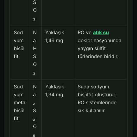
S
O
₃
Sod
N
Yaklaşık
RO ve
atık su
yum
a
1,46 mg
deklorinasyonunda
bisül
H
yaygın sülfit
fit
S
türlerinden biridir.
O
₃
Sod
N
Yaklaşık
Suda sodyum
yum
a
1,34 mg
bisülfit oluşturur;
meta
₂
RO sistemlerinde
bisül
S
sık kullanılır.
fit
₂
O
₅