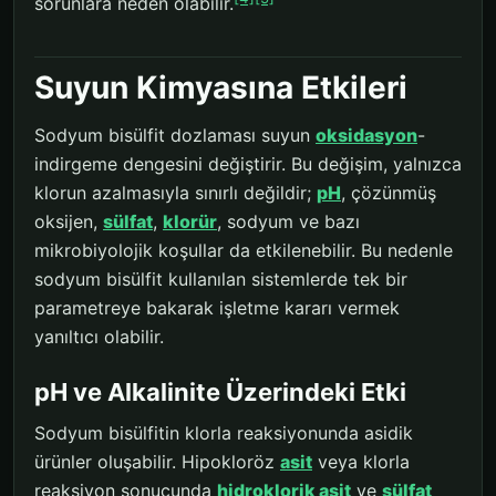
sorunlara neden olabilir.
Suyun Kimyasına Etkileri
Sodyum bisülfit dozlaması suyun
oksidasyon
-
indirgeme dengesini değiştirir. Bu değişim, yalnızca
klorun azalmasıyla sınırlı değildir;
pH
, çözünmüş
oksijen,
sülfat
,
klorür
, sodyum ve bazı
mikrobiyolojik koşullar da etkilenebilir. Bu nedenle
sodyum bisülfit kullanılan sistemlerde tek bir
parametreye bakarak işletme kararı vermek
yanıltıcı olabilir.
pH ve Alkalinite Üzerindeki Etki
Sodyum bisülfitin klorla reaksiyonunda asidik
ürünler oluşabilir. Hipokloröz
asit
veya klorla
reaksiyon sonucunda
hidroklorik asit
ve
sülfat