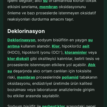
işlemi değildir; alıcı
su
ortamlarında klorun toksik
etkisini sınırlama,
membran
oksidasyonunu
önleme ve bazı proseslerde istenmeyen oksidatif
reaksiyonları durdurma amacını taşır.
Deklorinasyon
Deklorinasyon
, sodyum bisülfitin en yaygın
su
arıtma
kullanım alanıdır.
Klor
, hipokloröz
asit
(HOCl), hipoklorit iyonu (OCl⁻),
kloraminler
veya
klor dioksit
gibi oksitleyici kalıntılar, belirli tesis ve
proseslerde istenmeyen etkilere yol açabilir.
Atık
su
deşarjında alıcı ortam canlıları için toksisite
riski,
membran
proseslerinde
poliamid
tabakanın
oksidasyonu, endüstriyel üretimde ürün kalitesi
bozulması veya laboratuvar analizlerinde girişim
bu etkiler arasında sayılabilir.
Sodyum bisülfit ile
serbest klor
arasındaki genel