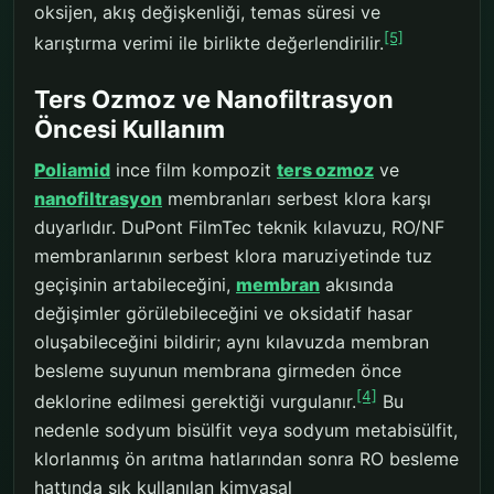
oksijen, akış değişkenliği, temas süresi ve
[5]
karıştırma verimi ile birlikte değerlendirilir.
Ters Ozmoz ve Nanofiltrasyon
Öncesi Kullanım
Poliamid
ince film kompozit
ters ozmoz
ve
nanofiltrasyon
membranları serbest klora karşı
duyarlıdır. DuPont FilmTec teknik kılavuzu, RO/NF
membranlarının serbest klora maruziyetinde tuz
geçişinin artabileceğini,
membran
akısında
değişimler görülebileceğini ve oksidatif hasar
oluşabileceğini bildirir; aynı kılavuzda membran
besleme suyunun membrana girmeden önce
[4]
deklorine edilmesi gerektiği vurgulanır.
Bu
nedenle sodyum bisülfit veya sodyum metabisülfit,
klorlanmış ön arıtma hatlarından sonra RO besleme
hattında sık kullanılan kimyasal