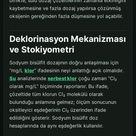
birlikte, sulu dozaj çözeltilerinin zamanla etkinliğini
kaybetmesine ve fazla dozaj yapılırsa çözünmüş
oksijenin gereğinden fazla düşmesine yol açabilir.
Deklorinasyon Mekanizması
ve Stokiyometri
Sodyum bisülfit dozajının doğru anlaşılması için
“mg/L
klor
” ifadesinin neyi anlattığı açık olmalıdır.
Su
analizlerinde
serbest klor
çoğu zaman “Cl₂
olarak mg/L” biçiminde raporlanır. Bu ifade,
çözeltide tüm klorun Cl₂ molekülü olarak
bulunduğu anlamına gelmez; ölçüm sonucunun
oksitleyici eşdeğerinin Cl₂ üzerinden ifade
edildiğini gösterir. Sodyum bisülfit doz
hesaplarında da aynı eşdeğerlik kullanılır.