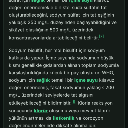
değeri önermemekle birlikte, suda sülfatın tat
oluşturabileceğini, sodyum sülfat için tat eşiğinin
yaklaşık 250 mg/L düzeyinden başlayabildiğini ve
şikâyet olasılığının 500 mg/L üzerindeki
[7]
konsantrasyonlarda artabileceğini belirtir.
Sodyum bisülfit, her mol bisülfit için sodyum
katkısı da yapar. İçme suyunda sodyumun büyük
kısmı genellikle gıdalardan alınan toplam sodyumla
karşılaştırıldığında küçük bir pay oluşturur; WHO,
sodyum için
sağlık
temelli bir
içme suyu
kılavuz
değeri önermemiş, fakat sodyumun yaklaşık 200
mg/L üzerindeki seviyelerde tat algısını
[6]
etkileyebileceğini bildirmiştir.
Klorla reaksiyon
sonucunda
klorür
oluşumu veya mevcut klorür
yükünün artması da
iletkenlik
ve korozyon
değerlendirmelerinde dikkate alınmalıdır.