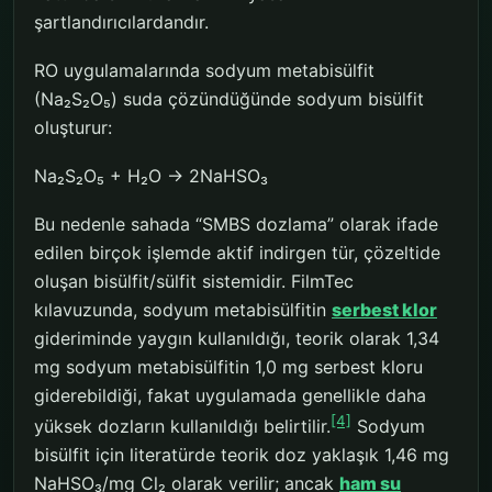
şartlandırıcılardandır.
RO uygulamalarında sodyum metabisülfit
(Na₂S₂O₅) suda çözündüğünde sodyum bisülfit
oluşturur:
Na₂S₂O₅ + H₂O → 2NaHSO₃
Bu nedenle sahada “SMBS dozlama” olarak ifade
edilen birçok işlemde aktif indirgen tür, çözeltide
oluşan bisülfit/sülfit sistemidir. FilmTec
kılavuzunda, sodyum metabisülfitin
serbest klor
gideriminde yaygın kullanıldığı, teorik olarak 1,34
mg sodyum metabisülfitin 1,0 mg serbest kloru
giderebildiği, fakat uygulamada genellikle daha
[4]
yüksek dozların kullanıldığı belirtilir.
Sodyum
bisülfit için literatürde teorik doz yaklaşık 1,46 mg
NaHSO₃/mg Cl₂ olarak verilir; ancak
ham su