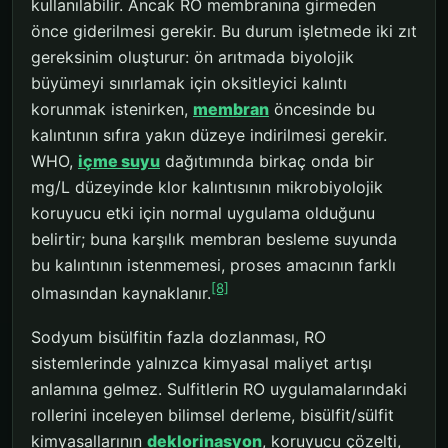
kullanılabilir. Ancak RO membranına girmeden
önce giderilmesi gerekir. Bu durum işletmede iki zıt
gereksinim oluşturur: ön arıtmada biyolojik
büyümeyi sınırlamak için oksitleyici kalıntı
korunmak istenirken,
membran
öncesinde bu
kalıntının sıfıra yakın düzeye indirilmesi gerekir.
WHO,
içme suyu
dağıtımında birkaç onda bir
mg/L düzeyinde klor kalıntısının mikrobiyolojik
koruyucu etki için normal uygulama olduğunu
belirtir; buna karşılık membran besleme suyunda
bu kalıntının istenmemesi, proses amacının farklı
[8]
olmasından kaynaklanır.
Sodyum bisülfitin fazla dozlanması, RO
sistemlerinde yalnızca kimyasal maliyet artışı
anlamına gelmez. Sulfitlerin RO uygulamalarındaki
rollerini inceleyen bilimsel derleme, bisülfit/sülfit
kimyasallarının
deklorinasyon
, koruyucu çözelti,