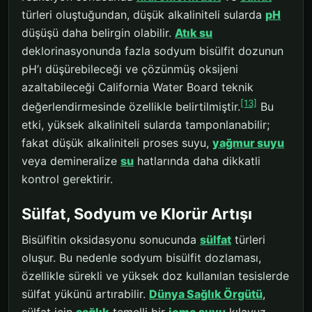
türleri oluştuğundan, düşük alkaliniteli sularda
pH
düşüşü daha belirgin olabilir.
Atık su
deklorinasyonunda fazla sodyum bisülfit dozunun
pH’ı düşürebileceği ve çözünmüş oksijeni
azaltabileceği California Water Board teknik
[13]
değerlendirmesinde özellikle belirtilmiştir.
Bu
etki, yüksek alkaliniteli sularda tamponlanabilir;
fakat düşük alkaliniteli proses suyu,
yağmur suyu
veya demineralize
su
hatlarında daha dikkatli
kontrol gerektirir.
Sülfat, Sodyum ve Klorür Artışı
Bisülfitin oksidasyonu sonucunda
sülfat
türleri
oluşur. Bu nedenle sodyum bisülfit dozlaması,
özellikle sürekli ve yüksek doz kullanılan tesislerde
sülfat yükünü artırabilir.
Dünya Sağlık Örgütü
,
sülfat için
sağlık
temelli bir
içme suyu
kılavuz