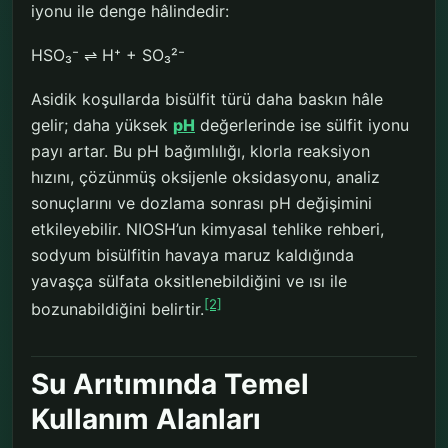
iyonu ile denge hâlindedir:
HSO₃⁻ ⇌ H⁺ + SO₃²⁻
Asidik koşullarda bisülfit türü daha baskın hâle
gelir; daha yüksek
pH
değerlerinde ise sülfit iyonu
payı artar. Bu pH bağımlılığı, klorla reaksiyon
hızını, çözünmüş oksijenle oksidasyonu, analiz
sonuçlarını ve dozlama sonrası pH değişimini
etkileyebilir. NIOSH’un kimyasal tehlike rehberi,
sodyum bisülfitin havaya maruz kaldığında
yavaşça sülfata oksitlenebildiğini ve ısı ile
[2]
bozunabildiğini belirtir.
Su Arıtımında Temel
Kullanım Alanları