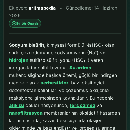
Ekleyen:
aritmapedia
•
Güncelleme: 14 Haziran
2026
Editör Onaylı
Sodyum bisülfit
, kimyasal formülü NaHSO₃ olan,
suda çözündüğünde sodyum iyonu (Na⁺) ve
hidrojen
sülfit/bisülfit iyonu (HSO₃⁻) veren
inorganik bir sülfit tuzudur.
Su arıtma
mühendisliğinde başlıca önemi, güçlü bir indirgen
madde olarak
serbest klor
, bazı oksitleyici
dezenfektan kalıntıları ve çözünmüş oksijenle
reaksiyona girmesinden kaynaklanır. Bu nedenle
atık su
deklorinasyonunda,
ters ozmoz
ve
nanofiltrasyon
membranlarının oksidatif hasardan
korunmasında, kazan besi suyunda oksijen
gideriminde ve bazı endüstriyel proses sularında