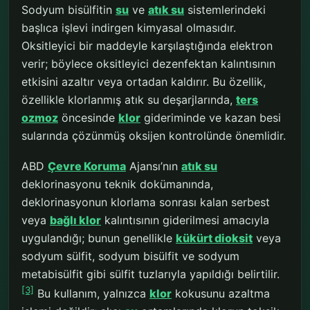
Sodyum bisülfitin
su
ve
atık su
sistemlerindeki
başlıca işlevi indirgen kimyasal olmasıdır.
Oksitleyici bir maddeyle karşılaştığında elektron
verir; böylece oksitleyici dezenfektan kalıntısının
etkisini azaltır veya ortadan kaldırır. Bu özellik,
özellikle klorlanmış atık su deşarjlarında,
ters
ozmoz
öncesinde
klor
gideriminde ve kazan besi
sularında çözünmüş oksijen kontrolünde önemlidir.
ABD
Çevre Koruma
Ajansı’nın
atık su
deklorinasyonu teknik dokümanında,
deklorinasyonun klorlama sonrası kalan serbest
veya
bağlı klor
kalıntısının giderilmesi amacıyla
uygulandığı; bunun genellikle
kükürt dioksit
veya
sodyum sülfit, sodyum bisülfit ve sodyum
metabisülfit gibi sülfit tuzlarıyla yapıldığı belirtilir.
[3]
Bu kullanım, yalnızca
klor
kokusunu azaltma