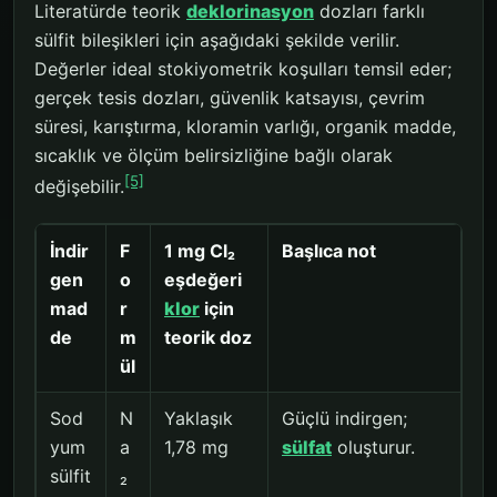
Literatürde teorik
deklorinasyon
dozları farklı
sülfit bileşikleri için aşağıdaki şekilde verilir.
Değerler ideal stokiyometrik koşulları temsil eder;
gerçek tesis dozları, güvenlik katsayısı, çevrim
süresi, karıştırma, kloramin varlığı, organik madde,
sıcaklık ve ölçüm belirsizliğine bağlı olarak
[5]
değişebilir.
İndir
F
1 mg Cl₂
Başlıca not
gen
o
eşdeğeri
mad
r
klor
için
de
m
teorik doz
ül
Sod
N
Yaklaşık
Güçlü indirgen;
yum
a
1,78 mg
sülfat
oluşturur.
sülfit
₂