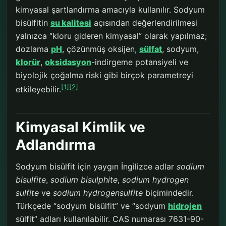
kimyasal şartlandırma amacıyla kullanılır. Sodyum
bisülfitin
su kalitesi
açısından değerlendirilmesi
yalnızca “kloru gideren kimyasal” olarak yapılmaz;
dozlama
pH
, çözünmüş oksijen,
sülfat
, sodyum,
klorür
,
oksidasyon
-indirgeme potansiyeli ve
biyolojik çoğalma riski gibi birçok parametreyi
[1]
[2]
etkileyebilir.
Kimyasal Kimlik ve
Adlandırma
Sodyum bisülfit için yaygın İngilizce adlar
sodium
bisulfite
,
sodium bisulphite
,
sodium hydrogen
sulfite
ve
sodium hydrogensulfite
biçimindedir.
Türkçede “sodyum bisülfit” ve “sodyum
hidrojen
sülfit” adları kullanılabilir. CAS numarası 7631-90-