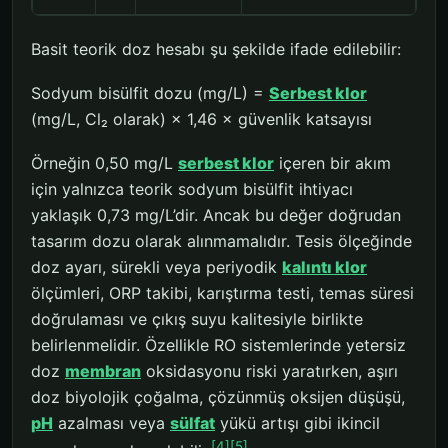
Basit teorik doz hesabı şu şekilde ifade edilebilir:
Sodyum bisülfit dozu (mg/L) =
Serbest klor
(mg/L, Cl₂ olarak) × 1,46 × güvenlik katsayısı
Örneğin 0,50 mg/L
serbest klor
içeren bir akım
için yalnızca teorik sodyum bisülfit ihtiyacı
yaklaşık 0,73 mg/L’dir. Ancak bu değer doğrudan
tasarım dozu olarak alınmamalıdır. Tesis ölçeğinde
doz ayarı, sürekli veya periyodik
kalıntı klor
ölçümleri, ORP takibi, karıştırma testi, temas süresi
doğrulaması ve çıkış suyu kalitesiyle birlikte
belirlenmelidir. Özellikle RO sistemlerinde yetersiz
doz
membran
oksidasyonu riski yaratırken, aşırı
doz biyolojik çoğalma, çözünmüş oksijen düşüşü,
pH
azalması veya
sülfat
yükü artışı gibi ikincil
[4]
[5]