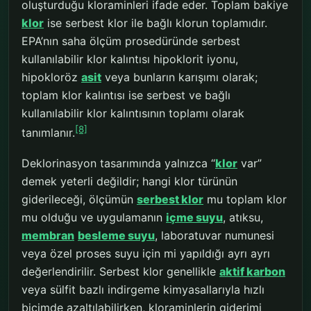
oluşturduğu kloraminleri ifade eder. Toplam bakiye
klor
ise serbest klor ile bağlı klorun toplamıdır.
EPA’nın saha ölçüm prosedüründe serbest
kullanılabilir klor kalıntısı hipoklorit iyonu,
hipokloröz
asit
veya bunların karışımı olarak;
toplam klor kalıntısı ise serbest ve bağlı
kullanılabilir klor kalıntısının toplamı olarak
[8]
tanımlanır.
Deklorinasyon tasarımında yalnızca “
klor
var”
demek yeterli değildir; hangi klor türünün
giderileceği, ölçümün
serbest klor
mu toplam klor
mu olduğu ve uygulamanın
içme suyu
, atıksu,
membran
besleme suyu
, laboratuvar numunesi
veya özel proses suyu için mi yapıldığı ayrı ayrı
değerlendirilir. Serbest klor genellikle
aktif karbon
veya sülfit bazlı indirgeme kimyasallarıyla hızlı
biçimde azaltılabilirken, kloraminlerin giderimi