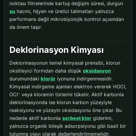
noktası filtrelerinde kartuş değişim süresi, durgun
su
hacmi, hijyen ve üretici talimatları yalnızca
performans değil mikrobiyolojik kontrol açısından
da önem taşır.
Deklorinasyon Kimyası
Deklorinasyonun temel kimyasal prensibi, klorun
oksitleyici formdan daha düşük
oksidasyon
durumundaki
klorür
iyonuna indirgenmesidir.
Kimyasal indirgeme ajanları elektron vererek HOCl,
OCl⁻ veya kloramin türlerini tüketir. Aktif karbonla
deklorinasyonda ise klorun karbon yüzeyiyle
reaksiyonu ve yüzeyin oksidasyonu öne çıkar. Bu
nedenle aktif karbonla
serbest klor
giderimi,
yalnızca organik bileşik adsorpsiyonu gibi basit bir
tutunma olayı olarak değerlendirilmemelidir.