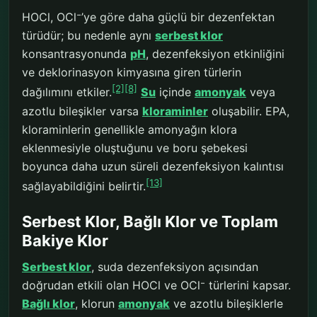
HOCl, OCl⁻’ye göre daha güçlü bir dezenfektan
türüdür; bu nedenle aynı
serbest klor
konsantrasyonunda
pH
, dezenfeksiyon etkinliğini
ve deklorinasyon kimyasına giren türlerin
[2]
[8]
dağılımını etkiler.
Su
içinde
amonyak
veya
azotlu bileşikler varsa
kloraminler
oluşabilir. EPA,
kloraminlerin genellikle amonyağın klora
eklenmesiyle oluştuğunu ve boru şebekesi
boyunca daha uzun süreli dezenfeksiyon kalıntısı
[13]
sağlayabildiğini belirtir.
Serbest Klor, Bağlı Klor ve Toplam
Bakiye Klor
Serbest klor
, suda dezenfeksiyon açısından
doğrudan etkili olan HOCl ve OCl⁻ türlerini kapsar.
Bağlı klor
, klorun
amonyak
ve azotlu bileşiklerle