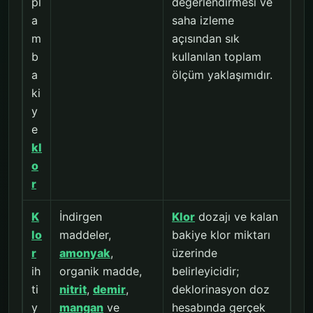
pl
değerlendirmesi ve
a
saha izleme
m
açısından sık
b
kullanılan toplam
a
ölçüm yaklaşımıdır.
ki
y
e
kl
o
r
K
İndirgen
Klor
dozajı ve kalan
lo
maddeler,
bakiye klor miktarı
r
amonyak
,
üzerinde
ih
organik madde,
belirleyicidir;
ti
nitrit
,
demir
,
deklorinasyon doz
y
mangan
ve
hesabında gerçek