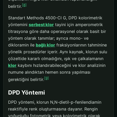
[8]
belirtir.
Standart Methods 4500-Cl G, DPD kolorimetrik
yöntemini
serbest klor
tayini için amperometrik
titrasyona göre daha operasyonel olarak basit bir
yöntem olarak tanımlar; ayrıca mono- ve
dikloramin ile
bağlı klor
fraksiyonlarının tahminine
yönelik prosedürler içerir. Aynı kaynak, klorun sulu
çözeltide kararlı olmadığını, ışık ve çalkalamanın
klor
kaybını hızlandırabileceğini ve klor analizinin
numune alındıktan hemen sonra yapılması
[9]
gerektiğini belirtir.
DPD Yöntemi
DPD yöntemi, klorun N,N-dietil-p-fenilendiamin
reaktifiyle renk oluşturmasına dayanır. Rengin
yoğunluğu fotometrik veya kolorimetrik olarak