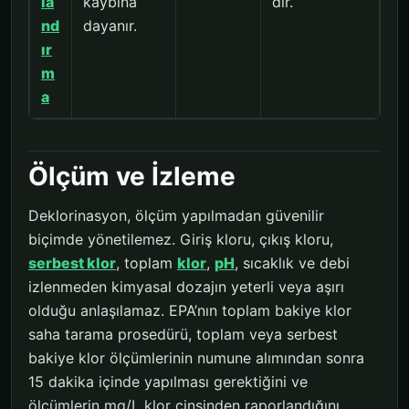
la
kaybına
dır.
nd
dayanır.
ır
m
a
Ölçüm ve İzleme
Deklorinasyon, ölçüm yapılmadan güvenilir
biçimde yönetilemez. Giriş kloru, çıkış kloru,
serbest klor
, toplam
klor
,
pH
, sıcaklık ve debi
izlenmeden kimyasal dozajın yeterli veya aşırı
olduğu anlaşılamaz. EPA’nın toplam bakiye klor
saha tarama prosedürü, toplam veya serbest
bakiye klor ölçümlerinin numune alımından sonra
15 dakika içinde yapılması gerektiğini ve
ölçümlerin mg/L klor cinsinden raporlandığını