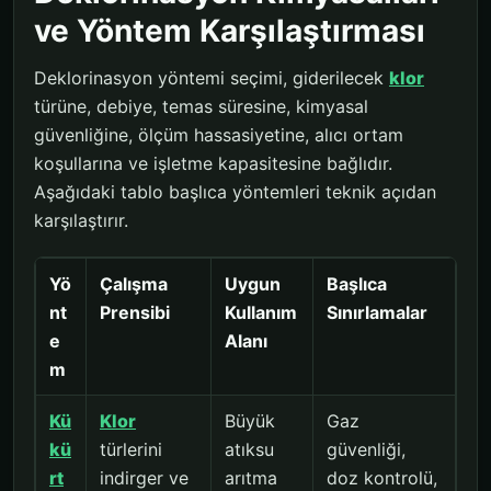
ve Yöntem Karşılaştırması
Deklorinasyon yöntemi seçimi, giderilecek
klor
türüne, debiye, temas süresine, kimyasal
güvenliğine, ölçüm hassasiyetine, alıcı ortam
koşullarına ve işletme kapasitesine bağlıdır.
Aşağıdaki tablo başlıca yöntemleri teknik açıdan
karşılaştırır.
Yö
Çalışma
Uygun
Başlıca
nt
Prensibi
Kullanım
Sınırlamalar
e
Alanı
m
Kü
Klor
Büyük
Gaz
kü
türlerini
atıksu
güvenliği,
rt
indirger ve
arıtma
doz kontrolü,