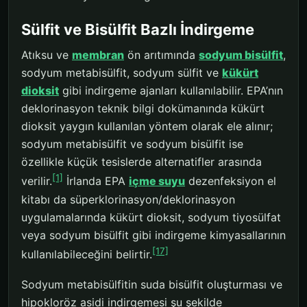
Sülfit ve Bisülfit Bazlı İndirgeme
Atıksu ve
membran
ön arıtımında
sodyum bisülfit
,
sodyum metabisülfit, sodyum sülfit ve
kükürt
dioksit
gibi indirgeme ajanları kullanılabilir. EPA’nın
deklorinasyon teknik bilgi dokümanında kükürt
dioksit yaygın kullanılan yöntem olarak ele alınır;
sodyum metabisülfit ve sodyum bisülfit ise
özellikle küçük tesislerde alternatifler arasında
[1]
verilir.
İrlanda EPA
içme suyu
dezenfeksiyon el
kitabı da süperklorinasyon/deklorinasyon
uygulamalarında kükürt dioksit, sodyum tiyosülfat
veya sodyum bisülfit gibi indirgeme kimyasallarının
[17]
kullanılabileceğini belirtir.
Sodyum metabisülfitin suda bisülfit oluşturması ve
hipokloröz asidi indirgemesi şu şekilde