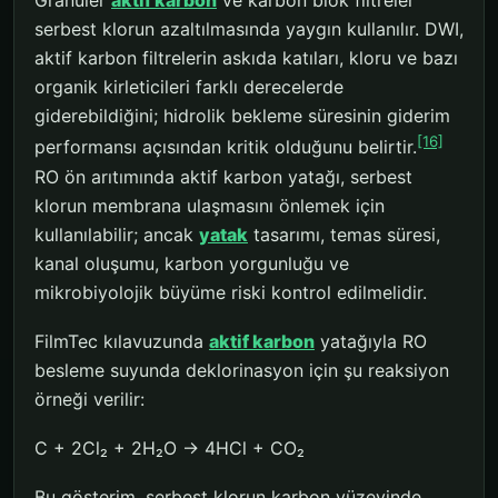
Granüler
aktif karbon
ve karbon blok filtreler
serbest klorun azaltılmasında yaygın kullanılır. DWI,
aktif karbon filtrelerin askıda katıları, kloru ve bazı
organik kirleticileri farklı derecelerde
giderebildiğini; hidrolik bekleme süresinin giderim
[16]
performansı açısından kritik olduğunu belirtir.
RO ön arıtımında aktif karbon yatağı, serbest
klorun membrana ulaşmasını önlemek için
kullanılabilir; ancak
yatak
tasarımı, temas süresi,
kanal oluşumu, karbon yorgunluğu ve
mikrobiyolojik büyüme riski kontrol edilmelidir.
FilmTec kılavuzunda
aktif karbon
yatağıyla RO
besleme suyunda deklorinasyon için şu reaksiyon
örneği verilir:
C + 2Cl₂ + 2H₂O → 4HCl + CO₂
Bu gösterim, serbest klorun karbon yüzeyinde