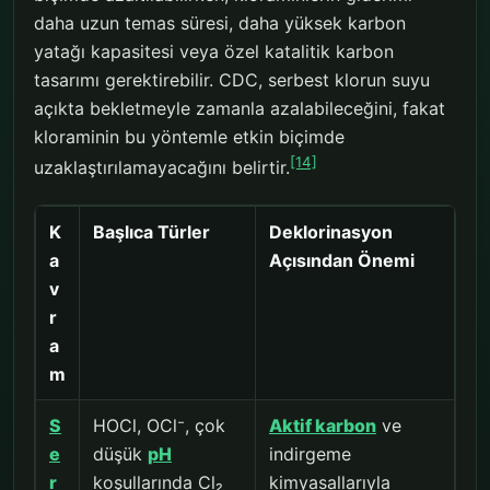
daha uzun temas süresi, daha yüksek karbon
yatağı kapasitesi veya özel katalitik karbon
tasarımı gerektirebilir. CDC, serbest klorun suyu
açıkta bekletmeyle zamanla azalabileceğini, fakat
kloraminin bu yöntemle etkin biçimde
[14]
uzaklaştırılamayacağını belirtir.
K
Başlıca Türler
Deklorinasyon
a
Açısından Önemi
v
r
a
m
S
HOCl, OCl⁻, çok
Aktif karbon
ve
e
düşük
pH
indirgeme
r
koşullarında Cl₂
kimyasallarıyla