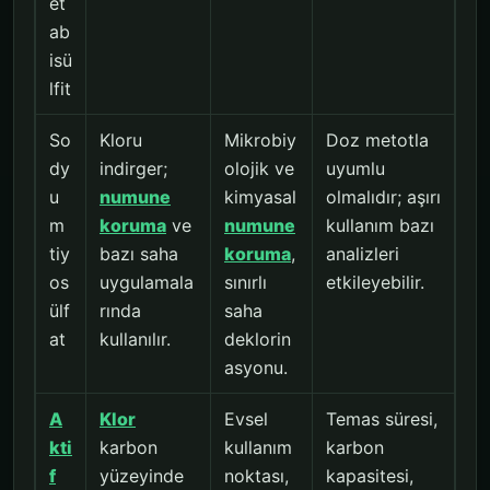
et
ab
isü
lfit
So
Kloru
Mikrobiy
Doz metotla
dy
indirger;
olojik ve
uyumlu
u
numune
kimyasal
olmalıdır; aşırı
m
koruma
ve
numune
kullanım bazı
tiy
bazı saha
koruma
,
analizleri
os
uygulamala
sınırlı
etkileyebilir.
ülf
rında
saha
at
kullanılır.
deklorin
asyonu.
A
Klor
Evsel
Temas süresi,
kti
karbon
kullanım
karbon
f
yüzeyinde
noktası,
kapasitesi,