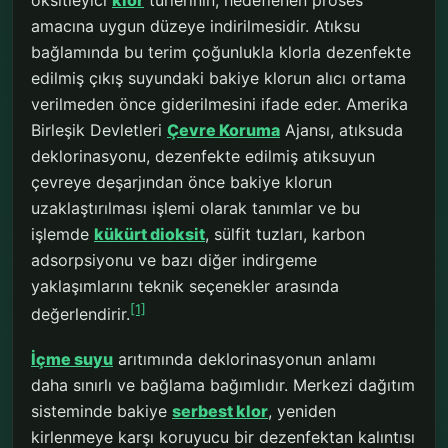
oksitleyici
klor
türlerinin, hedeflenen proses
amacına uygun düzeye indirilmesidir. Atıksu
bağlamında bu terim çoğunlukla klorla dezenfekte
edilmiş çıkış suyundaki bakiye klorun alıcı ortama
verilmeden önce giderilmesini ifade eder. Amerika
Birleşik Devletleri
Çevre Koruma
Ajansı, atıksuda
deklorinasyonu, dezenfekte edilmiş atıksuyun
çevreye deşarjından önce bakiye klorun
uzaklaştırılması işlemi olarak tanımlar ve bu
işlemde
kükürt dioksit
, sülfit tuzları, karbon
adsorpsiyonu ve bazı diğer indirgeme
yaklaşımlarını teknik seçenekler arasında
[1]
değerlendirir.
İçme suyu
arıtımında deklorinasyonun anlamı
daha sınırlı ve bağlama bağımlıdır. Merkezi dağıtım
sisteminde bakiye
serbest klor
, yeniden
kirlenmeye karşı koruyucu bir dezenfektan kalıntısı