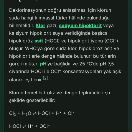
Deklorinasyonun doğru anlaşılması için klorun
suda hangi kimyasal türler hâlinde bulunduğu
bilinmelidir.
Klor
gazı,
sodyum hipoklorit
veya
kalsiyum hipoklorit suya verildiğinde başlıca
hipokloröz
asit
(HOCl) ve hipoklorit iyonu (OCl⁻)
oluşur. WHO’ya göre suda klor, hipokloröz asit ve
hipokloritlerle denge hâlinde bulunur; bu türlerin
göreli miktarı
pH
’ye bağlıdır ve 25 °C’de pH 7,5
civarında HOCl ile OCl⁻ konsantrasyonları yaklaşık
[2]
olarak eşitlenir.
Klorun temel hidroliz ve denge tepkimeleri şu
şekilde gösterilebilir:
Cl₂ + H₂O ⇌ HOCl + H⁺ + Cl⁻
HOCl ⇌ H⁺ + OCl⁻