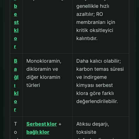
b
genellikle hızlı
e
azaltılır; RO
st
membranları için
kl
kritik oksitleyici
o
kalıntıdır.
r
B
Monokloramin,
Daha kalıcı olabilir;
a
dikloramin ve
karbon temas süresi
ğl
diğer kloramin
ve indirgeme
ı
türleri
kimyası serbest
kl
klora göre farklı
o
değerlendirilebilir.
r
T
Serbest klor
+
Atıksu deşarjı,
o
bağlı klor
toksisite