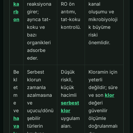
ka
reaksiyona
RO ön
kanal
rb
girer;
arıtımı,
oluşumu ve
on
ayrıca tat-
tat-koku
mikrobiyoloji
koku ve
kontrolü.
k büyüme
bazı
riski
organikleri
önemlidir.
adsorbe
eder.
Be
Serbest
Düşük
Kloramin için
kl
klorun
riskli,
yeterli
et
zamanla
küçük
değildir; süre
m
azalmasına
hacimli
ve son
klor
e
ve
serbest
değeri
ve
uçucu/dönü
klor
güvenilir
ha
şebilir
uygulam
ölçümle
va
türlerin
aları.
doğrulanmalı