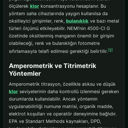
ölçülerek
klor
konsantrasyonu hesaplanır. Bu
yöntem saha cihazlarında yaygın kullanılsa da
oksitleyici girişimler, renk,
bulanıklık
ve bazı metal
türleri ölçümü etkileyebilir. NEMI’nin 4500-Cl G
özetinde oksitlenmiş manganın önemli bir girişim
olabileceği, renk ve bulanıklığın fotometre
[9]
sıfırlamasıyla telafi edilmesi gerektiği belirtilir.
Amperometrik ve Titrimetrik
Yöntemler
Amperometrik titrasyon, özellikle atıksu ve düşük
klor
seviyelerinin daha kontrollü izlenmesi gereken
durumlarda kullanılabilir. Ancak yöntemin
uygulanabilirliği numune matrisi, organik madde,
elektrot koşulları ve operatör deneyimine bağlıdır.
EPA ve Standart Methods kaynakları, DPD,