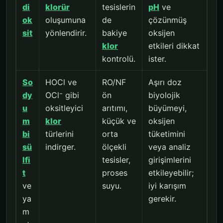
di
klorür
tesislerin
pH
ve
ok
oluşumuna
de
çözünmüş
sit
yönlendirir.
bakiye
oksijen
klor
etkileri dikkat
kontrolü.
ister.
So
HOCl ve
RO/NF
Aşırı doz
dy
OCl⁻ gibi
ön
biyolojik
u
oksitleyici
arıtımı,
büyümeyi,
m
klor
küçük ve
oksijen
bi
türlerini
orta
tüketimini
sü
indirger.
ölçekli
veya analiz
lfi
tesisler,
girişimlerini
t
proses
etkileyebilir;
ve
suyu.
iyi karışım
ya
gerekir.
m