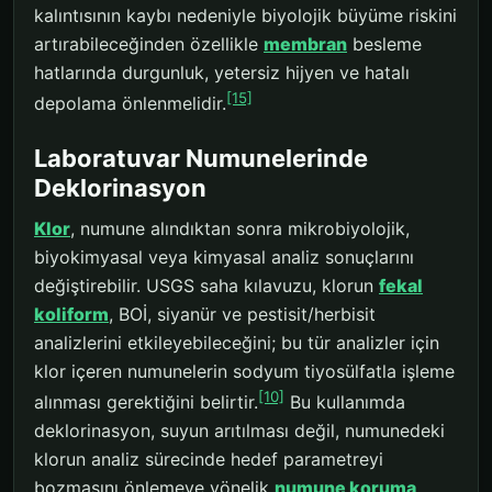
kalıntısının kaybı nedeniyle biyolojik büyüme riskini
artırabileceğinden özellikle
membran
besleme
hatlarında durgunluk, yetersiz hijyen ve hatalı
[15]
depolama önlenmelidir.
Laboratuvar Numunelerinde
Deklorinasyon
Klor
, numune alındıktan sonra mikrobiyolojik,
biyokimyasal veya kimyasal analiz sonuçlarını
değiştirebilir. USGS saha kılavuzu, klorun
fekal
koliform
, BOİ, siyanür ve pestisit/herbisit
analizlerini etkileyebileceğini; bu tür analizler için
klor içeren numunelerin sodyum tiyosülfatla işleme
[10]
alınması gerektiğini belirtir.
Bu kullanımda
deklorinasyon, suyun arıtılması değil, numunedeki
klorun analiz sürecinde hedef parametreyi
bozmasını önlemeye yönelik
numune koruma