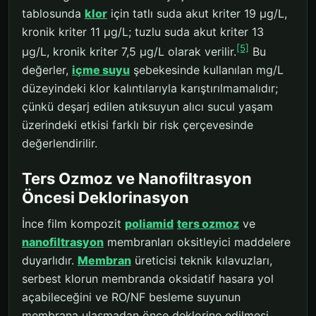
tablosunda
klor
için tatlı suda akut kriter 19 µg/L,
kronik kriter 11 µg/L; tuzlu suda akut kriter 13
[5]
µg/L, kronik kriter 7,5 µg/L olarak verilir.
Bu
değerler,
içme suyu
şebekesinde kullanılan mg/L
düzeyindeki klor kalıntılarıyla karıştırılmamalıdır;
çünkü deşarj edilen atıksuyun alıcı sucul yaşam
üzerindeki etkisi farklı bir risk çerçevesinde
değerlendirilir.
Ters Ozmoz ve Nanofiltrasyon
Öncesi Deklorinasyon
İnce film kompozit
poliamid
ters ozmoz
ve
nanofiltrasyon
membranları oksitleyici maddelere
duyarlıdır.
Membran
üreticisi teknik kılavuzları,
serbest klorun membranda oksidatif hasara yol
açabileceğini ve RO/NF besleme suyunun
membrana ulaşmadan önce deklorine edilmesi