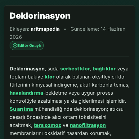
Deklorinasyon
Ekleyen:
aritmapedia
•
Güncelleme: 14 Haziran
2026
Editör Onaylı
Deklorinasyon
, suda
serbest klor
,
bağlı klor
veya
toplam bakiye
klor
olarak bulunan oksitleyici klor
türlerinin kimyasal indirgeme, aktif karbonla temas,
havalandırma
-bekletme veya uygun proses
kontrolüyle azaltılması ya da giderilmesi işlemidir.
Su arıtma
mühendisliğinde deklorinasyon; atıksu
deşarjı öncesinde alıcı ortam toksisitesini
azaltmak,
ters ozmoz
ve
nanofiltrasyon
membranlarını oksidatif hasardan korumak,