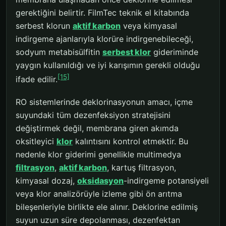
gerektiğini belirtir. FilmTec teknik el kitabında
serbest klorun
aktif karbon
veya kimyasal
indirgeme ajanlarıyla klorüre indirgenebileceği,
sodyum metabisülfitin
serbest klor
gideriminde
yaygın kullanıldığı ve iyi karışımın gerekli olduğu
[15]
ifade edilir.
RO sistemlerinde deklorinasyonun amacı, içme
suyundaki tüm dezenfeksiyon stratejisini
değiştirmek değil, membrana giren akımda
oksitleyici
klor
kalıntısını kontrol etmektir. Bu
nedenle klor giderimi genellikle multimedya
filtrasyon
,
aktif karbon
, kartuş filtrasyon,
kimyasal dozaj,
oksidasyon
-indirgeme potansiyeli
veya klor analizörüyle izleme gibi ön arıtma
bileşenleriyle birlikte ele alınır. Deklorine edilmiş
suyun uzun süre depolanması, dezenfektan