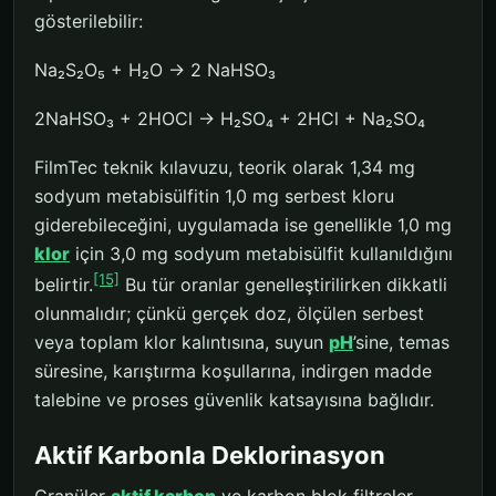
gösterilebilir:
Na₂S₂O₅ + H₂O → 2 NaHSO₃
2NaHSO₃ + 2HOCl → H₂SO₄ + 2HCl + Na₂SO₄
FilmTec teknik kılavuzu, teorik olarak 1,34 mg
sodyum metabisülfitin 1,0 mg serbest kloru
giderebileceğini, uygulamada ise genellikle 1,0 mg
klor
için 3,0 mg sodyum metabisülfit kullanıldığını
[15]
belirtir.
Bu tür oranlar genelleştirilirken dikkatli
olunmalıdır; çünkü gerçek doz, ölçülen serbest
veya toplam klor kalıntısına, suyun
pH
’sine, temas
süresine, karıştırma koşullarına, indirgen madde
talebine ve proses güvenlik katsayısına bağlıdır.
Aktif Karbonla Deklorinasyon