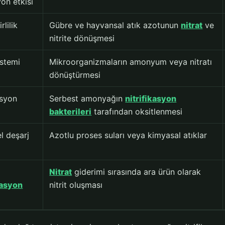
on etkisi
rlilik
Gübre ve hayvansal atık azotunun
nitrat
ve
nitrite dönüşmesi
istemi
Mikroorganizmaların amonyum veya nitratı
dönüştürmesi
asyon
Serbest amonyağın
nitrifikasyon
bakterileri
tarafından oksitlenmesi
l deşarj
Azotlu proses suları veya kimyasal atıklar
Nitrat
giderimi sırasında ara ürün olarak
kasyon
nitrit oluşması