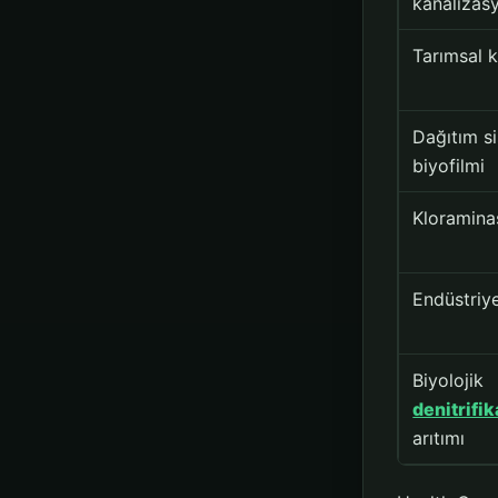
kanalizasy
Tarımsal ki
Dağıtım s
biyofilmi
Kloramin
Endüstriye
Biyolojik
denitrifi
arıtımı