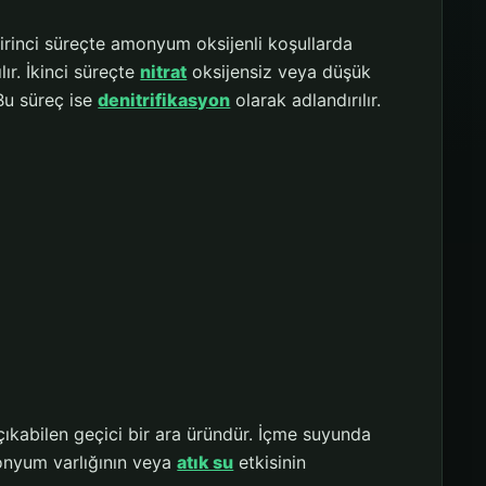
irinci süreçte amonyum oksijenli koşullarda
lır. İkinci süreçte
nitrat
oksijensiz veya düşük
 Bu süreç ise
denitrifikasyon
olarak adlandırılır.
ıkabilen geçici bir ara üründür. İçme suyunda
amonyum varlığının veya
atık su
etkisinin