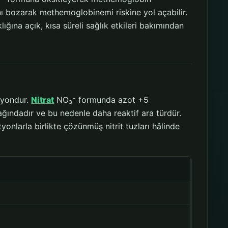
ını bozarak methemoglobinemi riskine yol açabilir.
klığına açık, kısa süreli sağlık etkileri bakımından
nyondur.
Nitrat
NO₃⁻ formunda azot +5
ındadır ve bu nedenle daha reaktif ara türdür.
nlarla birlikte çözünmüş nitrit tuzları hâlinde