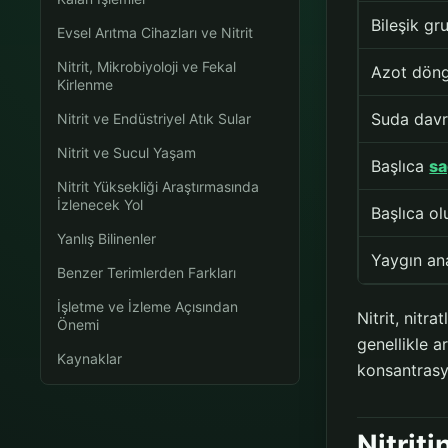
Bileşik gr
Evsel Arıtma Cihazları ve Nitrit
Nitrit, Mikrobiyoloji ve Fekal
Azot dön
Kirlenme
Suda davr
Nitrit ve Endüstriyel Atık Sular
Nitrit ve Sucul Yaşam
Başlıca
sa
Nitrit Yüksekliği Araştırmasında
İzlenecek Yol
Başlıca o
Yanlış Bilinenler
Yaygın an
Benzer Terimlerden Farkları
İşletme ve İzleme Açısından
Nitrit, nitra
Önemi
genellikle 
Kaynaklar
konsantrasyo
Nitrit