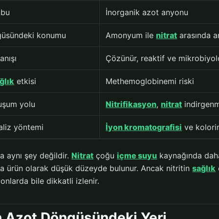
ubu
İnorganik azot anyonu
güsündeki konumu
Amonyum ile
nitrat
arasında ar
anışı
Çözünür, reaktif ve mikrobiyol
ğlık
etkisi
Methemoglobinemi riski
luşum yolu
Nitrifikasyon
,
nitrat
indirgenme
aliz yöntemi
İyon kromatografisi
ve kolori
tla aynı şey değildir.
Nitrat
çoğu
içme suyu
kaynağında daha 
ara ürün olarak düşük düzeyde bulunur. Ancak nitritin
sağlık
nlarda bile dikkatli izlenir.
in Azot Döngüsündeki Yeri