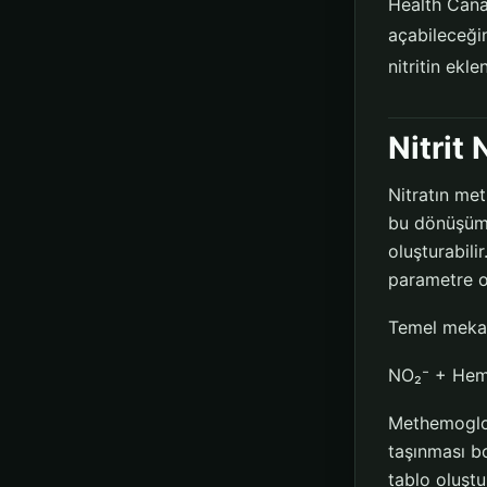
Health Cana
açabileceğin
nitritin ekle
Nitrit
Nitratın met
bu dönüşümü
oluşturabilir
parametre ol
Temel mekan
NO₂⁻ + Hem
Methemoglob
taşınması bo
tablo oluştur