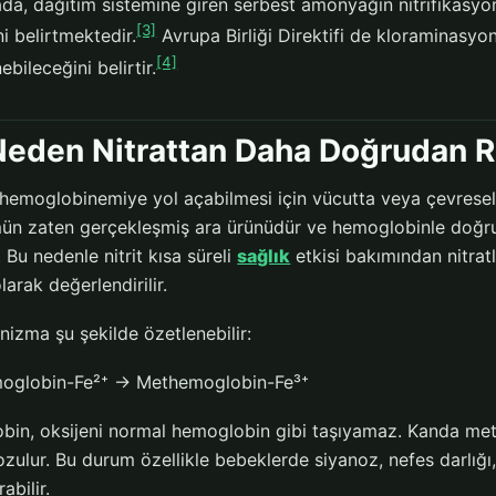
da, dağıtım sistemine giren serbest amonyağın nitrifikas
[3]
i belirtmektedir.
Avrupa Birliği Direktifi de kloraminasy
[4]
nebileceğini belirtir.
 Neden Nitrattan Daha Doğrudan Ri
hemoglobinemiye yol açabilmesi için vücutta veya çevresel ko
n zaten gerçekleşmiş ara ürünüdür ve hemoglobinle doğr
. Bu nedenle nitrit kısa süreli
sağlık
etkisi bakımından nitratl
arak değerlendirilir.
izma şu şekilde özetlenebilir:
oglobin-Fe²⁺ → Methemoglobin-Fe³⁺
in, oksijeni normal hemoglobin gibi taşıyamaz. Kanda met
zulur. Bu durum özellikle bebeklerde siyanoz, nefes darlığı
abilir.