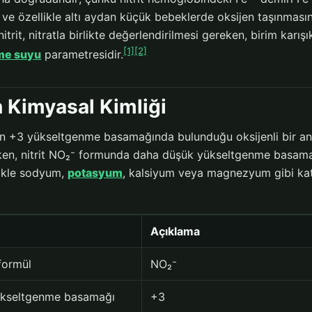
r ve özellikle altı aydan küçük bebeklerde oksijen taşınmas
itrit, nitratla birlikte değerlendirilmesi gereken, birim karışı
[1]
[2]
me suyu
parametresidir.
in Kimyasal Kimliği
tun +3 yükseltgenme basamağında bulunduğu oksijenli bir a
ken, nitrit NO₂⁻ formunda daha düşük yükseltgenme basamağ
ikle sodyum,
potasyum
, kalsiyum veya magnezyum gibi katyo
Açıklama
formül
NO₂⁻
ükseltgenme basamağı
+3