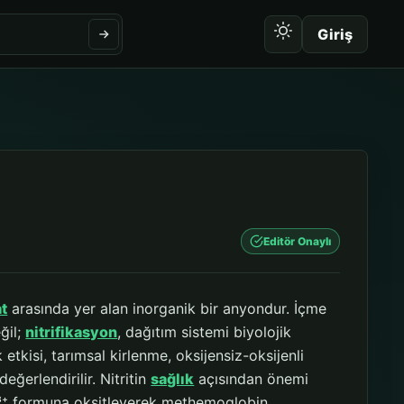
Giriş
Editör Onaylı
at
arasında yer alan inorganik bir anyondur. İçme
ğil;
nitrifikasyon
, dağıtım sistemi biyolojik
etkisi, tarımsal kirlenme, oksijensiz-oksijenli
eğerlendirilir. Nitritin
sağlık
açısından önemi
Fe³⁺ formuna oksitleyerek methemoglobin