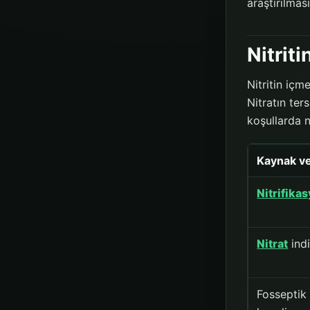
araştırılması
Nitrit
Nitritin iç
Nitratın ter
koşullarda n
Kaynak v
Nitrifika
Nitrat
ind
Fosseptik