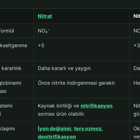
Nitrat
Nit
formül
NO₃⁻
NO
ükseltgenme
+5
+
kararlılık
Daha kararlı ve yaygın
Da
lobinemi
Önce nitrite indirgenmesi gerekir.
He
ası
istemi
Kaynak kirliliği ve
nitrifikasyon
Ni
i
sonrası ürün olabilir.
gös
klaşımı
İyon değişimi
,
ters ozmoz
,
Ok
denitrifikasyon
ve