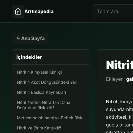
Arıtmapedia
Ana Sayfa
İçindekiler
Nitri
Nitritin Kimyasal Kimliği
Ekleyen:
ga
Nitritin Azot Döngüsündeki Yeri
Nitritin Başlıca Kaynakları
Nitrit
, kimy
Nitrit Neden Nitrattan Daha
Doğrudan Risklidir?
suyunda nitr
aktivitesi,
Methemoglobinemi ve Bebek Riski
geçiş ortaml
Nitrit ve Birim Karışıklığı
nitrattan d