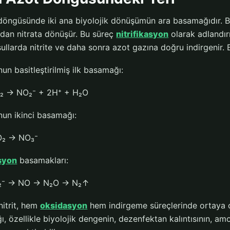
t döngüsünde iki ana biyolojik dönüşümün ara basamağıdır. B
ından nitrata dönüşür. Bu süreç
nitrifikasyon
olarak adlandırı
şullarda nitrite ve daha sonra azot gazına doğru indirgenir.
nun basitleştirilmiş ilk basamağı:
O₂ → NO₂⁻ + 2H⁺ + H₂O
nun ikinci basamağı:
O₂ → NO₃⁻
asyon
basamakları:
₂⁻ → NO → N₂O → N₂↑
nitrit, hem
oksidasyon
hem indirgeme süreçlerinde ortaya ç
lığı, özellikle biyolojik dengenin, dezenfektan kalıntısının, 