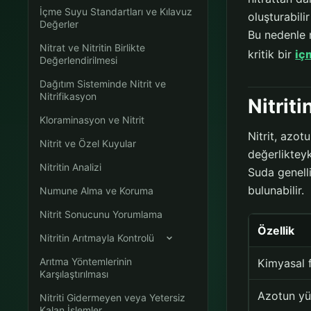
İçme Suyu Standartları ve Kılavuz
oluşturabili
Değerler
Bu nedenle n
Nitrat ve Nitritin Birlikte
kritik bir
iç
Değerlendirilmesi
Dağıtım Sisteminde Nitrit ve
Nitrifikasyon
Nitrit
Kloraminasyon ve Nitrit
Nitrit, azo
Nitrit ve Özel Kuyular
değerliktey
Nitritin Analizi
Suda genell
bulunabilir.
Numune Alma ve Koruma
Nitrit Sonucunu Yorumlama
Özellik
Nitritin Arıtmayla Kontrolü
Arıtma Yöntemlerinin
Kimyasal 
Karşılaştırılması
Azotun y
Nitriti Gidermeyen veya Yetersiz
Kalan İşlemler