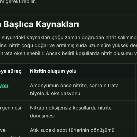
nı gerektirebilir.
in Başlıca Kaynakları
me suyundaki kaynakları çoğu zaman doğrudan nitrit salımınd
sine, nitrit çoğu doğal ve arıtılmış suda uzun süre yüksek d
itrata oksitlenebilir. Ancak belirli koşullarda nitrit oluşumu ve
eya süreç
Nitritin oluşum yolu
syon
Amonyumun önce nitrite, sonra nitrata
biyolojik oksidasyonu
irgenmesi
Nitratın oksijensiz koşullarda nitrite
dönüşmesi
 ve
Atık sudaki azot türlerinin dönüşümü