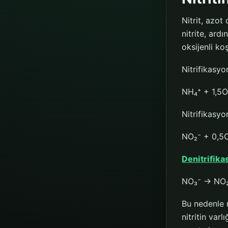
Nitrit, azo
nitrite, ard
oksijenli ko
Nitrifikasyo
NH₄⁺ + 1,5
Nitrifikasyo
NO₂⁻ + 0,5
Denitrifik
NO₃⁻ → NO
Bu nedenle 
nitritin var