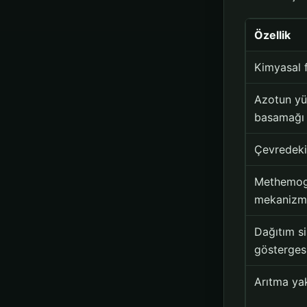
Özellik
Kimyasal 
Azotun y
basamağı
Çevredeki 
Methemog
mekanizm
Dağıtım s
gösterges
Arıtma ya