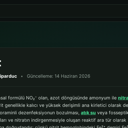
t
liparduc
•
Güncelleme: 14 Haziran 2026
asal formülü NO₂⁻ olan, azot döngüsünde amonyum ile
nitr
it genellikle kalıcı ve yüksek derişimli ana kirletici olarak de
 kloraminli dezenfeksiyonun bozulması,
atık su
veya fosseptik 
arı ve nitratın indirgenmesiyle oluşan reaktif ara tür olarak d
aha doğrudandır; çünkü nitrit hemoglobindeki Fe²⁺ demiri 