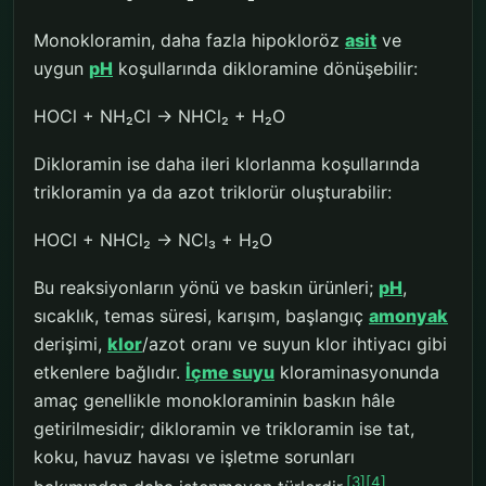
Monokloramin, daha fazla hipokloröz
asit
ve
uygun
pH
koşullarında dikloramine dönüşebilir:
HOCl + NH₂Cl → NHCl₂ + H₂O
Dikloramin ise daha ileri klorlanma koşullarında
trikloramin ya da azot triklorür oluşturabilir:
HOCl + NHCl₂ → NCl₃ + H₂O
Bu reaksiyonların yönü ve baskın ürünleri;
pH
,
sıcaklık, temas süresi, karışım, başlangıç
amonyak
derişimi,
klor
/azot oranı ve suyun klor ihtiyacı gibi
etkenlere bağlıdır.
İçme suyu
kloraminasyonunda
amaç genellikle monokloraminin baskın hâle
getirilmesidir; dikloramin ve trikloramin ise tat,
koku, havuz havası ve işletme sorunları
[3]
[4]