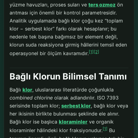
yüzme havuzları, proses suları ve
ters ozmoz
ön
arıtması için önemli bir kontrol parametresidir.
Analitik uygulamada bağlı klor çoğu kez “toplam
klor − serbest klor” farkı olarak hesaplanır; bu
nedenle tek başına bağımsız bir element değil,
klorun suda reaksiyona girmiş hâllerini temsil eden
[1]
[2]
operasyonel bir ölçüm kavramıdır.
Bağlı Klorun Bilimsel Tanımı
Bağlı
klor
, uluslararası literatürde çoğunlukla
combined chlorine
olarak adlandırılır. ISO 7393
serisinde toplam klor;
serbest klor
, bağlı klor veya
her ikisinin birlikte bulunması şeklinde ele alınır.
Bağlı klor ise başlıca
kloraminler
ve organik
[1]
kloraminler hâlindeki klor fraksiyonudur.
Bu