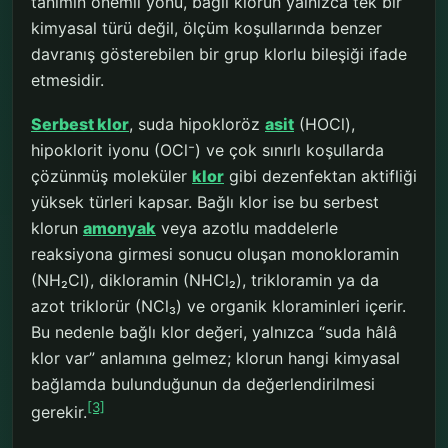
tanımın önemli yönü, bağlı klorun yalnızca tek bir
kimyasal türü değil, ölçüm koşullarında benzer
davranış gösterebilen bir grup klorlu bileşiği ifade
etmesidir.
Serbest klor
, suda hipokloröz
asit
(HOCl),
hipoklorit iyonu (OCl⁻) ve çok sınırlı koşullarda
çözünmüş moleküler
klor
gibi dezenfektan aktifliği
yüksek türleri kapsar. Bağlı klor ise bu serbest
klorun
amonyak
veya azotlu maddelerle
reaksiyona girmesi sonucu oluşan monokloramin
(NH₂Cl), dikloramin (NHCl₂), trikloramin ya da
azot triklorür (NCl₃) ve organik kloraminleri içerir.
Bu nedenle bağlı klor değeri, yalnızca “suda hâlâ
klor var” anlamına gelmez; klorun hangi kimyasal
bağlamda bulunduğunun da değerlendirilmesi
[3]
gerekir.