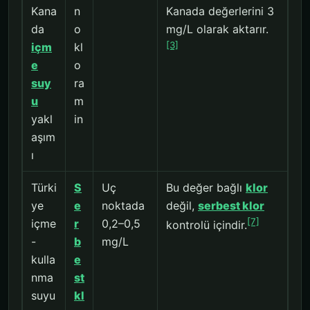
Kana
n
Kanada değerlerini 3
da
o
mg/L olarak aktarır.
[3]
içm
kl
e
o
suy
ra
u
m
yakl
in
aşım
ı
Türki
S
Uç
Bu değer bağlı
klor
ye
e
noktada
değil,
serbest klor
[7]
içme
r
0,2–0,5
kontrolü içindir.
-
b
mg/L
kulla
e
nma
st
suyu
kl