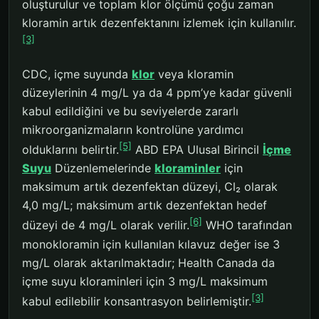
oluşturulur ve toplam klor ölçümü çoğu zaman
kloramin artık dezenfektanını izlemek için kullanılır.
[3]
CDC, içme suyunda
klor
veya kloramin
düzeylerinin 4 mg/L ya da 4 ppm’ye kadar güvenli
kabul edildiğini ve bu seviyelerde zararlı
mikroorganizmaların kontrolüne yardımcı
[5]
olduklarını belirtir.
ABD EPA Ulusal Birincil
İçme
Suyu
Düzenlemelerinde
kloraminler
için
maksimum artık dezenfektan düzeyi, Cl₂ olarak
4,0 mg/L; maksimum artık dezenfektan hedef
[6]
düzeyi de 4 mg/L olarak verilir.
WHO tarafından
monokloramin için kullanılan kılavuz değer ise 3
mg/L olarak aktarılmaktadır; Health Canada da
içme suyu kloraminleri için 3 mg/L maksimum
[3]
kabul edilebilir konsantrasyon belirlemiştir.