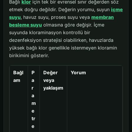
Bağlı
klor
için tek bir evrensel sınır değerden söz
etmek doğru değildir. Değerin yorumu, suyun
içme
suyu
, havuz suyu, proses suyu veya
membran
besleme suyu
olmasına göre değişir. İçme
suyunda kloraminasyon kontrollü bir
dezenfeksiyon stratejisi olabilirken, havuzlarda
yüksek bağlı klor genellikle istenmeyen kloramin
birikimini gösterir.
Bağl
P
Değer
Yorum
am
a
veya
r
yaklaşım
a
m
e
tr
e