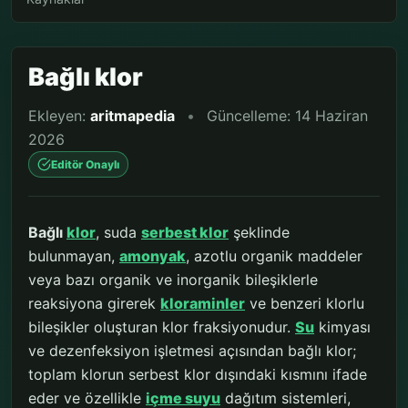
Bağlı klor
Ekleyen:
aritmapedia
•
Güncelleme: 14 Haziran
2026
Editör Onaylı
Bağlı
klor
, suda
serbest klor
şeklinde
bulunmayan,
amonyak
, azotlu organik maddeler
veya bazı organik ve inorganik bileşiklerle
reaksiyona girerek
kloraminler
ve benzeri klorlu
bileşikler oluşturan klor fraksiyonudur.
Su
kimyası
ve dezenfeksiyon işletmesi açısından bağlı klor;
toplam klorun serbest klor dışındaki kısmını ifade
eder ve özellikle
içme suyu
dağıtım sistemleri,