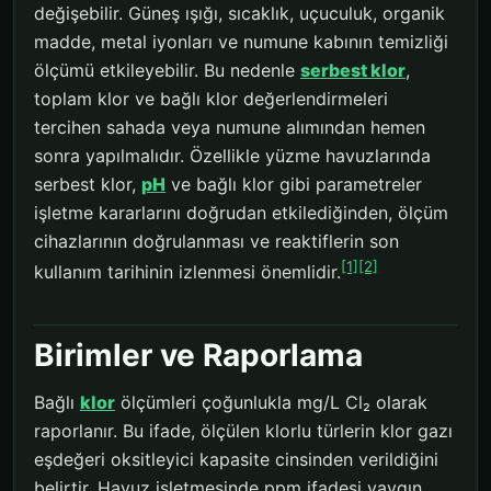
değişebilir. Güneş ışığı, sıcaklık, uçuculuk, organik
madde, metal iyonları ve numune kabının temizliği
ölçümü etkileyebilir. Bu nedenle
serbest klor
,
toplam klor ve bağlı klor değerlendirmeleri
tercihen sahada veya numune alımından hemen
sonra yapılmalıdır. Özellikle yüzme havuzlarında
serbest klor,
pH
ve bağlı klor gibi parametreler
işletme kararlarını doğrudan etkilediğinden, ölçüm
cihazlarının doğrulanması ve reaktiflerin son
[1]
[2]
kullanım tarihinin izlenmesi önemlidir.
Birimler ve Raporlama
Bağlı
klor
ölçümleri çoğunlukla mg/L Cl₂ olarak
raporlanır. Bu ifade, ölçülen klorlu türlerin klor gazı
eşdeğeri oksitleyici kapasite cinsinden verildiğini
belirtir. Havuz işletmesinde ppm ifadesi yaygın