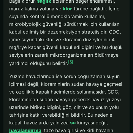
Bağlı klorun
sağlık
açısından değerlendirilmesi,
maruz kalma yoluna ve
klor
türüne bağlıdır. İçme
suyunda kontrollü monokloramin kullanımı,
mikrobiyolojik güvenliği sürdürmek için kullanılan
kabul edilmiş bir dezenfeksiyon stratejisidir. CDC,
içme suyundaki klor ve kloramin düzeylerinin 4
mg/L’ye kadar güvenli kabul edildiğini ve bu düşük
seviyelerin zararlı mikroorganizmaları öldürmeye
[5]
yardımcı olduğunu belirtir.
Yüzme havuzlarında ise sorun çoğu zaman suyun
içilmesi değil, kloraminlerin sudan havaya geçmesi
ve özellikle kapalı hacimlerde solunmasıdır. CDC,
kloraminlerin sudan havaya geçerek havuz yüzeyi
üzerinde birikebildiğini; göz, cilt ve solunum yolu
tahrişine katkı verebildiğini bildirir. Bu nedenle
kapalı havuzlarda yalnızca
su
kimyası değil,
havalandırma
, taze hava girişi ve kirli havanın