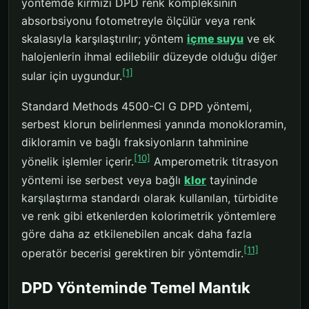
yöntemde kırmızı DPD renk kompleksinin
absorbsiyonu fotometreyle ölçülür veya renk
skalasıyla karşılaştırılır; yöntem
içme suyu
ve ek
halojenlerin ihmal edilebilir düzeyde olduğu diğer
[1]
sular için uygundur.
Standard Methods 4500-Cl G DPD yöntemi,
serbest klorun belirlenmesi yanında monokloramin,
dikloramin ve bağlı fraksiyonların tahminine
[10]
yönelik işlemler içerir.
Amperometrik titrasyon
yöntemi ise serbest veya bağlı
klor
tayininde
karşılaştırma standardı olarak kullanılan, türbidite
ve renk gibi etkenlerden kolorimetrik yöntemlere
göre daha az etkilenebilen ancak daha fazla
[11]
operatör becerisi gerektiren bir yöntemdir.
DPD Yönteminde Temel Mantık