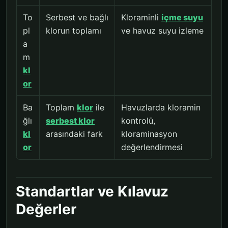
To
Serbest ve bağlı
Kloraminli
içme suyu
pl
klorun toplamı
ve havuz suyu izleme
a
m
kl
or
Ba
Toplam
klor
ile
Havuzlarda kloramin
ğlı
serbest klor
kontrolü,
kl
arasındaki fark
kloraminasyon
or
değerlendirmesi
Standartlar ve Kılavuz
Değerler