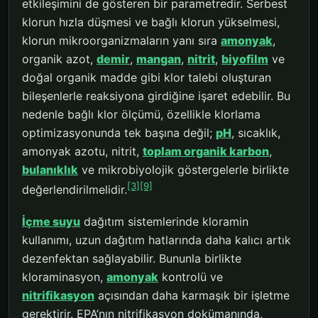
etkileşimini de gösteren bir parametredir. Serbest
klorun hızla düşmesi ve bağlı klorun yükselmesi,
klorun mikroorganizmaların yanı sıra
amonyak
,
organik azot,
demir
,
mangan
,
nitrit
,
biyofilm
ve
doğal organik madde gibi klor talebi oluşturan
bileşenlerle reaksiyona girdiğine işaret edebilir. Bu
nedenle bağlı klor ölçümü, özellikle klorlama
optimizasyonunda tek başına değil;
pH
, sıcaklık,
amonyak azotu, nitrit,
toplam organik karbon
,
bulanıklık
ve mikrobiyolojik göstergelerle birlikte
[3]
[9]
değerlendirilmelidir.
İçme suyu
dağıtım sistemlerinde kloramin
kullanımı, uzun dağıtım hatlarında daha kalıcı artık
dezenfektan sağlayabilir. Bununla birlikte
kloraminasyon,
amonyak
kontrolü ve
nitrifikasyon
açısından daha karmaşık bir işletme
gerektirir. EPA’nın nitrifikasyon dokümanında,