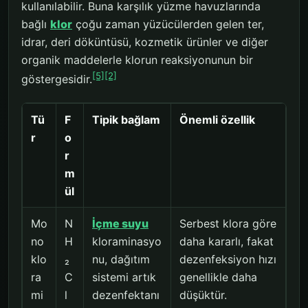
kullanılabilir. Buna karşılık yüzme havuzlarında
bağlı
klor
çoğu zaman yüzücülerden gelen ter,
idrar, deri döküntüsü, kozmetik ürünler ve diğer
organik maddelerle klorun reaksiyonunun bir
[5]
[2]
göstergesidir.
Tü
F
Tipik bağlam
Önemli özellik
r
o
r
m
ül
Mo
N
İçme suyu
Serbest klora göre
no
H
kloraminasyo
daha kararlı, fakat
klo
₂
nu, dağıtım
dezenfeksiyon hızı
ra
C
sistemi artık
genellikle daha
mi
l
dezenfektanı
düşüktür.