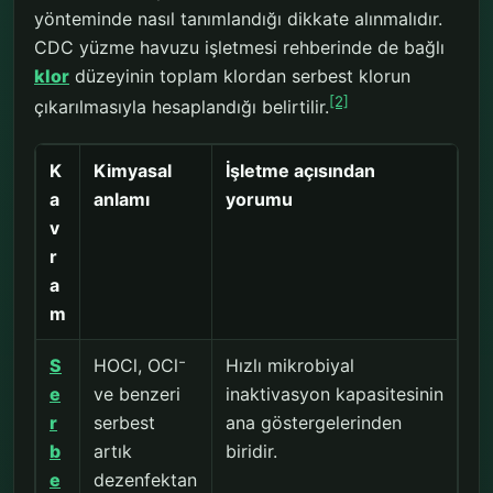
yönteminde nasıl tanımlandığı dikkate alınmalıdır.
CDC yüzme havuzu işletmesi rehberinde de bağlı
klor
düzeyinin toplam klordan serbest klorun
[2]
çıkarılmasıyla hesaplandığı belirtilir.
K
Kimyasal
İşletme açısından
a
anlamı
yorumu
v
r
a
m
S
HOCl, OCl⁻
Hızlı mikrobiyal
e
ve benzeri
inaktivasyon kapasitesinin
r
serbest
ana göstergelerinden
b
artık
biridir.
e
dezenfektan