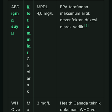
ABD
K
MRDL
EPA tarafından
içm
lo
4,0 mg/L
maksimum artık
e
r
dezenfektan düzeyi
[6]
suy
a
olarak verilir.
u
m
in
le
r
,
C
l₂
ol
ar
a
k
WH
M
3 mg/L
Health Canada teknik
O ve
o
dokümanı WHO ve