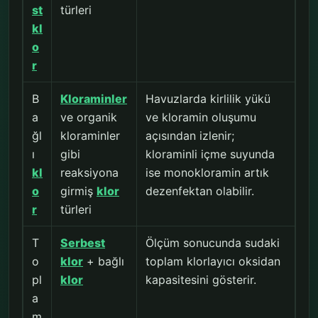
st
türleri
kl
o
r
B
Kloraminler
Havuzlarda kirlilik yükü
a
ve organik
ve kloramin oluşumu
ğl
kloraminler
açısından izlenir;
ı
gibi
kloraminli içme suyunda
kl
reaksiyona
ise monokloramin artık
o
girmiş
klor
dezenfektan olabilir.
r
türleri
T
Serbest
Ölçüm sonucunda sudaki
o
klor
+ bağlı
toplam klorlayıcı oksidan
pl
klor
kapasitesini gösterir.
a
m