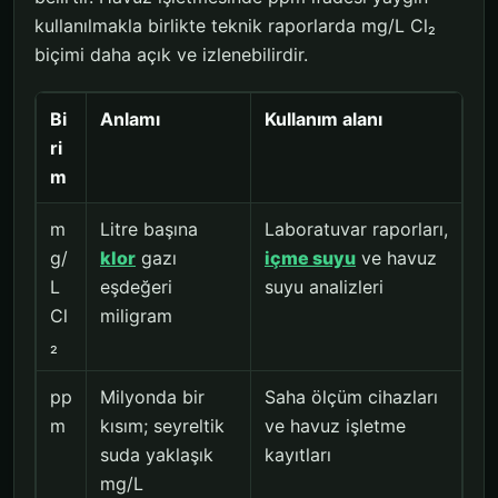
kullanılmakla birlikte teknik raporlarda mg/L Cl₂
biçimi daha açık ve izlenebilirdir.
Bi
Anlamı
Kullanım alanı
ri
m
m
Litre başına
Laboratuvar raporları,
g/
klor
gazı
içme suyu
ve havuz
L
eşdeğeri
suyu analizleri
Cl
miligram
₂
pp
Milyonda bir
Saha ölçüm cihazları
m
kısım; seyreltik
ve havuz işletme
suda yaklaşık
kayıtları
mg/L