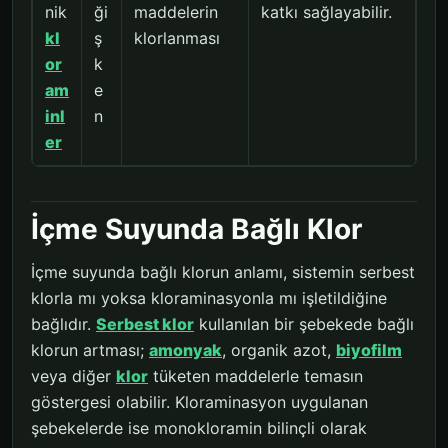
nik
ği
maddelerin
katkı sağlayabilir.
kl
ş
klorlanması
or
k
am
e
inl
n
er
İçme Suyunda Bağlı Klor
İçme suyunda bağlı klorun anlamı, sistemin serbest
klorla mı yoksa kloraminasyonla mı işletildiğine
bağlıdır.
Serbest klor
kullanılan bir şebekede bağlı
klorun artması;
amonyak
, organik azot,
biyofilm
veya diğer
klor
tüketen maddelerle temasın
göstergesi olabilir. Kloraminasyon uygulanan
şebekelerde ise monokloramin bilinçli olarak