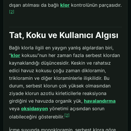
dışarı atılması da bağlı
klor
kontrolünün parçasıdır.
[2]
Tat, Koku ve Kullanıcı Algısı
Bağlı klorla ilgili en yaygın yanlış algılardan biri,
“
klor
kokusu”nun her zaman fazla serbest klordan
kaynaklandığı düşüncesidir. Keskin ve rahatsız
edici havuz kokusu çoğu zaman dikloramin,
trikloramin ve diğer kloraminlerle ilişkilidir. Bu
durum, serbest klorun çok yüksek olmasından
ziyade klorun azotlu kirleticilerle reaksiyona
girdiğini ve havuzda organik yük,
havalandırma
veya
oksidasyon
yönetimi açısından sorun
[2]
olabileceğini gösterebilir.
İçme suyunda monokloramin, serbest klora göre