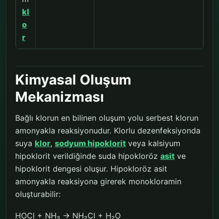
kl
o
r
Kimyasal Oluşum
Mekanizması
Bağlı klorun en bilinen oluşum yolu serbest klorun
amonyakla reaksiyonudur. Klorlu dezenfeksiyonda
suya
klor
,
sodyum hipoklorit
veya kalsiyum
hipoklorit verildiğinde suda hipokloröz
asit
ve
hipoklorit dengesi oluşur. Hipokloröz asit
amonyakla reaksiyona girerek monokloramin
oluşturabilir:
HOCl + NH₃ → NH₂Cl + H₂O