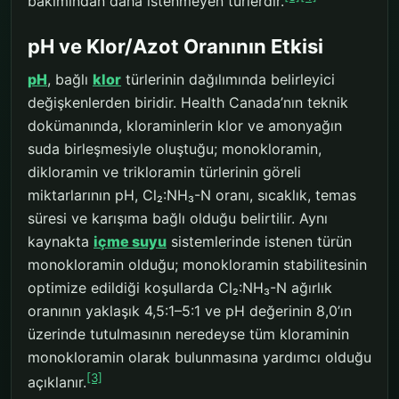
bakımından daha istenmeyen türlerdir.
pH ve Klor/Azot Oranının Etkisi
pH
, bağlı
klor
türlerinin dağılımında belirleyici
değişkenlerden biridir. Health Canada’nın teknik
dokümanında, kloraminlerin klor ve amonyağın
suda birleşmesiyle oluştuğu; monokloramin,
dikloramin ve trikloramin türlerinin göreli
miktarlarının pH, Cl₂:NH₃-N oranı, sıcaklık, temas
süresi ve karışıma bağlı olduğu belirtilir. Aynı
kaynakta
içme suyu
sistemlerinde istenen türün
monokloramin olduğu; monokloramin stabilitesinin
optimize edildiği koşullarda Cl₂:NH₃-N ağırlık
oranının yaklaşık 4,5:1–5:1 ve pH değerinin 8,0’ın
üzerinde tutulmasının neredeyse tüm kloraminin
monokloramin olarak bulunmasına yardımcı olduğu
[3]
açıklanır.