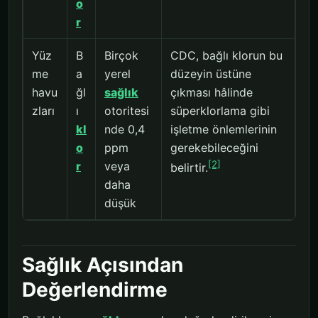
o
r
Yüz
B
Birçok
CDC, bağlı klorun bu
me
a
yerel
düzeyin üstüne
havu
ğl
sağlık
çıkması hâlinde
zları
ı
otoritesi
süperklorlama gibi
kl
nde 0,4
işletme önlemlerinin
o
ppm
gerekebileceğini
[2]
r
veya
belirtir.
daha
düşük
Sağlık Açısından
Değerlendirme