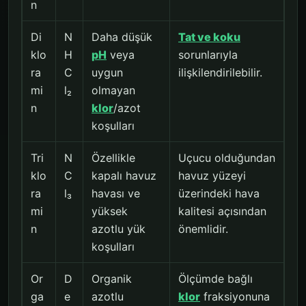
n
Di
N
Daha düşük
Tat ve koku
klo
H
pH
veya
sorunlarıyla
ra
C
uygun
ilişkilendirilebilir.
mi
l₂
olmayan
n
klor
/azot
koşulları
Tri
N
Özellikle
Uçucu olduğundan
klo
C
kapalı havuz
havuz yüzeyi
ra
l₃
havası ve
üzerindeki hava
mi
yüksek
kalitesi açısından
n
azotlu yük
önemlidir.
koşulları
Or
D
Organik
Ölçümde bağlı
ga
e
azotlu
klor
fraksiyonuna