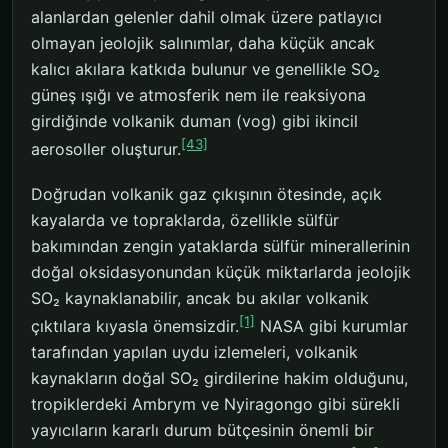
alanlardan gelenler dahil olmak üzere patlayıcı
olmayan jeolojik salınımlar, daha küçük ancak
kalıcı akılara katkıda bulunur ve genellikle SO₂
güneş ışığı ve atmosferik nem ile reaksiyona
girdiğinde volkanik duman (vog) gibi ikincil
[43]
aerosoller oluşturur.
Doğrudan volkanik gaz çıkışının ötesinde, açık
kayalarda ve topraklarda, özellikle sülfür
bakımından zengin yataklarda sülfür minerallerinin
doğal oksidasyonundan küçük miktarlarda jeolojik
SO₂ kaynaklanabilir, ancak bu akılar volkanik
[1]
çıktılara kıyasla önemsizdir.
NASA gibi kurumlar
tarafından yapılan uydu izlemeleri, volkanik
kaynakların doğal SO₂ girdilerine hakim olduğunu,
tropiklerdeki Ambrym ve Nyiragongo gibi sürekli
yayıcıların kararlı durum bütçesinin önemli bir