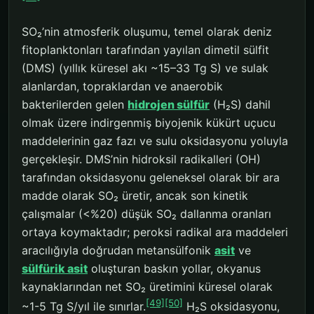
SO₂’nin atmosferik oluşumu, temel olarak deniz
fitoplanktonları tarafından yayılan dimetil sülfit
(DMS) (yıllık küresel akı ~15–33 Tg S) ve sulak
alanlardan, topraklardan ve anaerobik
bakterilerden gelen
hidrojen sülfür
(H₂S) dahil
olmak üzere indirgenmiş biyojenik kükürt uçucu
maddelerinin gaz fazı ve sulu oksidasyonu yoluyla
gerçekleşir. DMS’nin hidroksil radikalleri (OH)
tarafından oksidasyonu geleneksel olarak bir ara
madde olarak SO₂ üretir, ancak son kinetik
çalışmalar (<%20) düşük SO₂ dallanma oranları
ortaya koymaktadır; peroksi radikal ara maddeleri
aracılığıyla doğrudan metansülfonik
asit
ve
sülfürik asit
oluşturan baskın yollar, okyanus
kaynaklarından net SO₂ üretimini küresel olarak
[49]
[50]
~1-5 Tg S/yıl ile sınırlar.
H₂S oksidasyonu,