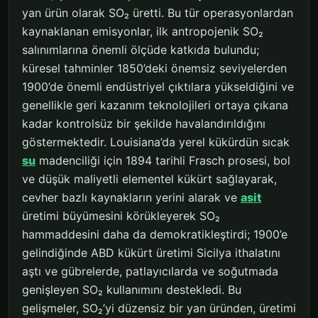
yan ürün olarak SO₂ üretti. Bu tür operasyonlardan
kaynaklanan emisyonlar, ilk antropojenik SO₂
salınımlarına önemli ölçüde katkıda bulundu;
küresel tahminler 1850’deki önemsiz seviyelerden
1900’de önemli endüstriyel çıktılara yükseldiğini ve
genellikle geri kazanım teknolojileri ortaya çıkana
kadar kontrolsüz bir şekilde havalandırıldığını
göstermektedir. Louisiana’da yerel kükürdün sıcak
su
madenciliği için 1894 tarihli Frasch prosesi, bol
ve düşük maliyetli elementel kükürt sağlayarak,
cevher bazlı kaynakların yerini alarak ve
asit
üretimi büyümesini körükleyerek SO₂
hammaddesini daha da demokratikleştirdi; 1900’e
gelindiğinde ABD kükürt üretimi Sicilya ithalatını
aştı ve gübrelerde, patlayıcılarda ve soğutmada
genişleyen SO₂ kullanımını destekledi. Bu
gelişmeler, SO₂’yi düzensiz bir yan üründen, üretimi