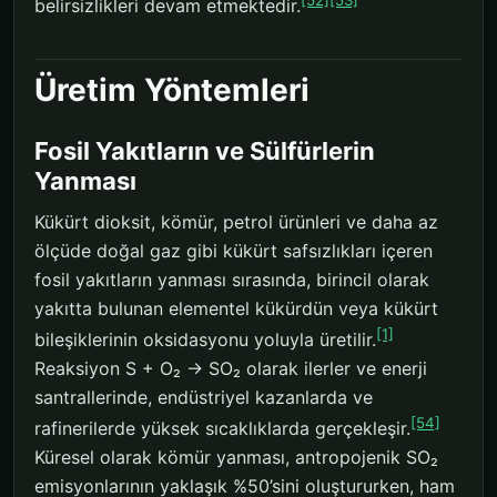
[52]
[53]
belirsizlikleri devam etmektedir.
Üretim Yöntemleri
Fosil Yakıtların ve Sülfürlerin
Yanması
Kükürt dioksit, kömür, petrol ürünleri ve daha az
ölçüde doğal gaz gibi kükürt safsızlıkları içeren
fosil yakıtların yanması sırasında, birincil olarak
yakıtta bulunan elementel kükürdün veya kükürt
[1]
bileşiklerinin oksidasyonu yoluyla üretilir.
Reaksiyon S + O₂ → SO₂ olarak ilerler ve enerji
santrallerinde, endüstriyel kazanlarda ve
[54]
rafinerilerde yüksek sıcaklıklarda gerçekleşir.
Küresel olarak kömür yanması, antropojenik SO₂
emisyonlarının yaklaşık %50’sini oluştururken, ham