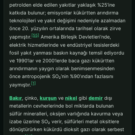
petrolden elde edilen yakıtlar yaklaşık %25’ine
katkıda bulunur; emisyonlar kükürtten arındırma
teknolojileri ve yakıt değişimi nedeniyle azalmadan
önce 20. yüzyılın ortalarında tarihsel olarak zirve
[55]
yapmıştır.
Amerika Birleşik Devletleri’nde,
elektrik hizmetlerinde ve endüstriyel tesislerdeki
fosil yakıt yanması baskın kaynağı temsil ediyordu
ve 1990’lar ve 2000’lerde baca gazı kükürtten
arındırmanın yaygın olarak benimsenmesinden
önce antropojenik SO₂’nin %90’ından fazlasını
[1]
yaymıştır.
Bakır
, çinko,
kurşun
ve
nikel
gibi
demir
dışı
metallerin cevherlerinde bol miktarda bulunan
sülfür mineralleri, oksijen varlığında kavurma veya
izabe üzerine SO₂ verir, sülfürleri metal oksitlere
dönüştürürken kükürdü dioksit gazı olarak serbest