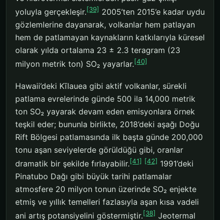
[39]
yoluyla gerçekleşir.
2005’ten 2015’e kadar uydu
gözlemlerine dayanarak, volkanlar hem patlayan
hem de patlamayan kaynakların katkılarıyla küresel
olarak yılda ortalama 23 ± 2.3 teragram (23
[40]
milyon metrik ton) SO₂ yayarlar.
Hawaii’deki Kīlauea gibi aktif volkanlar, sürekli
patlama evrelerinde günde 500 ila 14,000 metrik
ton SO₂ yayarak devam eden emisyonlara örnek
teşkil eder; bununla birlikte, 2018’deki aşağı Doğu
Rift Bölgesi patlamasında ilk başta günde 200,000
tonu aşan seviyelerde görüldüğü gibi, oranlar
[41]
[42]
dramatik bir şekilde fırlayabilir.
1991’deki
Pinatubo Dağı gibi büyük tarihi patlamalar
atmosfere 20 milyon tonun üzerinde SO₂ enjekte
etmiş ve yıllık temelleri fazlasıyla aşan kısa vadeli
[38]
ani artış potansiyelini göstermiştir.
Jeotermal