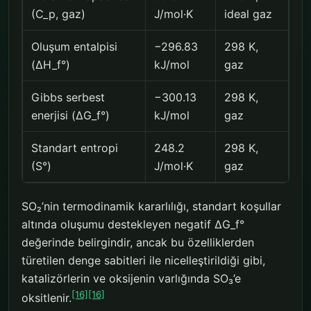
(C_p, gaz)
J/mol·K
ideal gaz
Oluşum entalpisi
−296.83
298 K,
(ΔH_f°)
kJ/mol
gaz
Gibbs serbest
−300.13
298 K,
enerjisi (ΔG_f°)
kJ/mol
gaz
Standart entropi
248.2
298 K,
(S°)
J/mol·K
gaz
SO₂’nin termodinamik kararlılığı, standart koşullar
altında oluşumu destekleyen negatif ΔG_f°
değerinde belirgindir, ancak bu özelliklerden
türetilen denge sabitleri ile nicelleştirildiği gibi,
katalizörlerin ve oksijenin varlığında SO₃’e
[16]
[16]
oksitlenir.