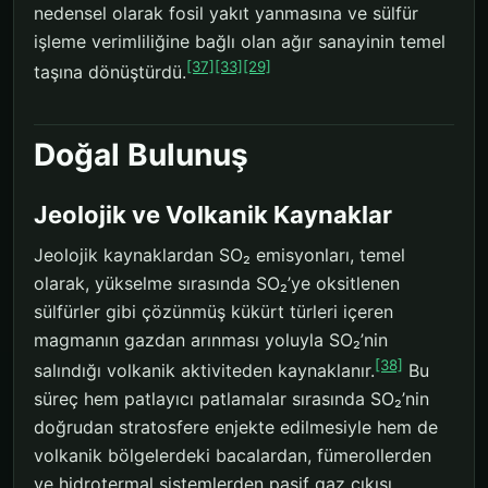
nedensel olarak fosil yakıt yanmasına ve sülfür
işleme verimliliğine bağlı olan ağır sanayinin temel
[37]
[33]
[29]
taşına dönüştürdü.
Doğal Bulunuş
Jeolojik ve Volkanik Kaynaklar
Jeolojik kaynaklardan SO₂ emisyonları, temel
olarak, yükselme sırasında SO₂’ye oksitlenen
sülfürler gibi çözünmüş kükürt türleri içeren
magmanın gazdan arınması yoluyla SO₂’nin
[38]
salındığı volkanik aktiviteden kaynaklanır.
Bu
süreç hem patlayıcı patlamalar sırasında SO₂’nin
doğrudan stratosfere enjekte edilmesiyle hem de
volkanik bölgelerdeki bacalardan, fümerollerden
ve hidrotermal sistemlerden pasif gaz çıkışı