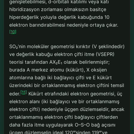
genişletebilmesi, d-orbitali katılımı veya katı
hibridizasyon zorlaması olmaksızın basitçe
hiperdeğerlik yoluyla değerlik kabuğunda 10
elektron barındırabilmesi nedeniyle ortaya çıkar.
[10]
SO₂’nin moleküler geometrisi kırıktır (V şeklindedir)
ve değerlik kabuğu elektron çifti itme (VSEPR)
teorisi tarafından AX₂E₁ olarak belirlenmiştir;
burada A merkez atomu (kükürt), X oksijen
atomlarına bağlı iki bağlayıcı çifti ve E kükürt
üzerindeki bir ortaklanmamış elektron çiftini temsil
[11]
eder.
Kükürt etrafındaki elektron geometrisi, üç
elektron alanı (iki bağlayıcı ve bir ortaklanmamış
elektron çifti) nedeniyle üçgen düzlemseldir, ancak
ortaklanmamış elektron çifti bağlayıcı çiftlerden
daha fazla itme uygulayarak O–S–O bağ açısını
üçgen düzlemselin ideal 120°’sinden 119°’ye