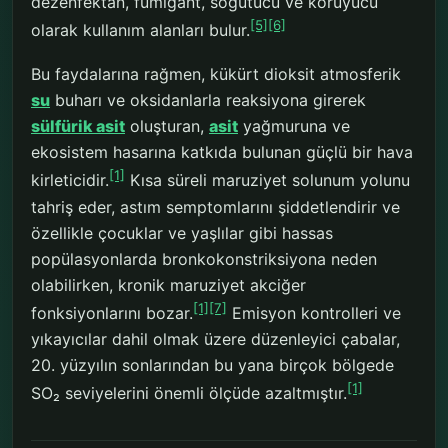
dezenfektan, fümigant, soğutucu ve koruyucu
[5]
[6]
olarak kullanım alanları bulur.
Bu faydalarına rağmen, kükürt dioksit atmosferik
su
buharı ve oksidanlarla reaksiyona girerek
sülfürik asit
oluşturan,
asit
yağmuruna ve
ekosistem hasarına katkıda bulunan güçlü bir hava
[1]
kirleticidir.
Kısa süreli maruziyet solunum yolunu
tahriş eder, astım semptomlarını şiddetlendirir ve
özellikle çocuklar ve yaşlılar gibi hassas
popülasyonlarda bronkokonstriksiyona neden
olabilirken, kronik maruziyet akciğer
[1]
[7]
fonksiyonlarını bozar.
Emisyon kontrolleri ve
yıkayıcılar dahil olmak üzere düzenleyici çabalar,
20. yüzyılın sonlarından bu yana birçok bölgede
[1]
SO₂ seviyelerini önemli ölçüde azaltmıştır.