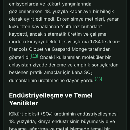
emisyonlarda ve kükürt yangınlarında
gözlemlenirken, 18. yüzyıla kadar ayrı bir bileşik
olarak ayırt edilmedi. Erken simya metinleri, yanan
kükürtten kaynaklanan “sülfüröz buharları”
kaydetti, ancak sistematik üretim ve çalışma
modern kimyayı bekledi; sıvılaştırma 1784’te Jean-
François Clouet ve Gaspard Monge tarafından
[29]
gösterildi.
Önceki kullanımlar, moleküler bir
anlayıştan ziyade deneme ve ampirik sonuçlardan
beslenen pratik amaçlar için kaba SO₂
[33]
dumanlarının üretilmesine dayanıyordu.
Endüstriyelleşme ve Temel
Yenilikler
Kükürt dioksit (SO₂) üretiminin endüstriyelleşmesi
18. yüzyılda, kimya endüstrisinin büyümesiyle ve
boyama, ağartma ve metal işlemede temel bir