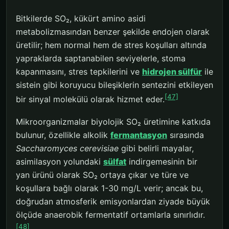
Bitkilerde SO₂, kükürt amino asidi
metabolizmasından benzer şekilde endojen olarak
üretilir; hem normal hem de stres koşulları altında
yapraklarda saptanabilen seviyelerle, stoma
kapanmasını, stres tepkilerini ve
hidrojen sülfür
ile
sistein gibi koruyucu bileşiklerin sentezini etkileyen
[47]
bir sinyal molekülü olarak hizmet eder.
Mikroorganizmalar biyolojik SO₂ üretimine katkıda
bulunur, özellikle alkolik
fermantasyon
sırasında
Saccharomyces cerevisiae
gibi belirli mayalar,
asimilasyon yolundaki
sülfat
indirgemesinin bir
yan ürünü olarak SO₂ ortaya çıkar ve türe ve
koşullara bağlı olarak 1-30 mg/L verir; ancak bu,
doğrudan atmosferik emisyonlardan ziyade büyük
ölçüde anaerobik fermentatif ortamlarla sınırlıdır.
[48]