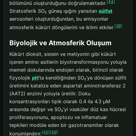
[44]
bölümünü oluşturduğunu doğrulamaktadır.
Stratosferik SO₂ güneş ışığını yansıtan
sülfat
aerosolleri oluşturduğundan, bu emisyonlar
[38]
atmosferik kükürt döngülerini ve iklimi etkiler.
Biyolojik ve Atmosferik Oluşum
Kükürt dioksit, sistein ve metiyonin gibi kükürt
içeren amino asitlerin biyotransformasyonu yoluyla
memeli dokularında endojen olarak, birincil olarak
fizyolojik
pH
’ta kendiliğinden SO₂’ye dönüşen sülfit
üretimini katalize eden aspartat aminotransferaz 2
(AAT2) enzimi yoluyla üretilir. Doku
konsantrasyonları tipik olarak 0.4 ila 4.3 μM
arasında değişir ve SO₂’yi vasküler düz kas hücresi
proliferasyonunu, apoptozu ve inflamatuar
tepkileri modüle eden bir gazotransmiter olarak
[45]
[46]
konumlandırır.