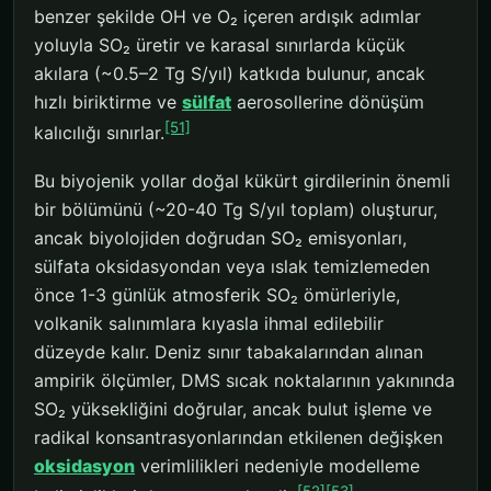
benzer şekilde OH ve O₂ içeren ardışık adımlar
yoluyla SO₂ üretir ve karasal sınırlarda küçük
akılara (~0.5–2 Tg S/yıl) katkıda bulunur, ancak
hızlı biriktirme ve
sülfat
aerosollerine dönüşüm
[51]
kalıcılığı sınırlar.
Bu biyojenik yollar doğal kükürt girdilerinin önemli
bir bölümünü (~20-40 Tg S/yıl toplam) oluşturur,
ancak biyolojiden doğrudan SO₂ emisyonları,
sülfata oksidasyondan veya ıslak temizlemeden
önce 1-3 günlük atmosferik SO₂ ömürleriyle,
volkanik salınımlara kıyasla ihmal edilebilir
düzeyde kalır. Deniz sınır tabakalarından alınan
ampirik ölçümler, DMS sıcak noktalarının yakınında
SO₂ yüksekliğini doğrular, ancak bulut işleme ve
radikal konsantrasyonlarından etkilenen değişken
oksidasyon
verimlilikleri nedeniyle modelleme