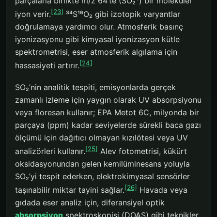
parçalarla birlikte m/z 64’te (SO₂⁺) bir moleküler
[23]
iyon verir.
³⁴S¹⁶O₂ gibi izotopik varyantlar
doğrulamaya yardımcı olur. Atmosferik basınç
iyonizasyonu gibi kimyasal iyonizasyon kütle
spektrometrisi, eser atmosferik algılama için
[24]
hassasiyeti artırır.
SO₂’nin analitik tespiti, emisyonlarda gerçek
zamanlı izleme için yaygın olarak UV absorpsiyonu
veya floresan kullanır; EPA Metot 6C, milyonda bir
parçaya (ppm) kadar seviyelerde sürekli baca gazı
ölçümü için dağıtıcı olmayan kızılötesi veya UV
[25]
analizörleri kullanır.
Alev fotometrisi, kükürt
oksidasyonundan gelen kemilüminesans yoluyla
SO₂’yi tespit ederken, elektrokimyasal sensörler
[26]
taşınabilir miktar tayini sağlar.
Havada veya
gıdada eser analiz için, diferansiyel optik
absorpsiyon
spektroskopisi (DOAS) gibi teknikler