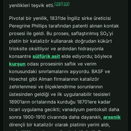
[29]
[33]
yenilikleri teşvik etti.
Pivotal bir yenilik, 1831’de İngiliz sirke üreticisi
Peregrine Phillips tarafından patenti alınan kontak
prosesi ile geldi. Bu proses, saflaştırılmış SO₂’yi
platin bir katalizör kullanarak doğrudan kükürt
trioksite oksitliyor ve ardından hidrasyonla
konsantre
sülfürik asit
elde ediyordu; böylece
kurşun
odası prosesinin saflık ve verim
konusundaki sınırlamalarını aşıyordu. BASF ve
Hoechst gibi Alman firmalarının katalizör
zehirlenmesi ve ölçeklendirme sorunlarının
üstesinden geldiği ve ilk uygulanabilir tesisleri
1890’ların ortalarında kurduğu 1870’lere kadar
ticari uygulama gecikti; vanadyum pentoksit daha
sonra 1900-1910 civarında daha dayanıklı,
arsenik
dirençli bir katalizör olarak platinin yerini aldı,