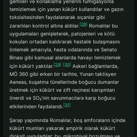
gemileri ve konaklama yerlerini fümigasyonla
temizlemek için yanan kükürt kullandılar ve gazın
toksisitesinden faydalanarak sıçanlar gibi
[28]
zararlıları kontrol altına aldılar.
Romalılar bu
uygulamaları genişleterek, patojenleri ve kötü
kokuları ortadan kaldırarak hastalık bulaşmasını
önlemek amacıyla, hasta odalarında ve Senato
Binası gibi kamusal alanlarda havayı temizlemek
[29]
[30]
için kükürt yaktılar.
Askeri bağlamlarda,
MÖ 360 gibi erken bir tarihte, Yunan taktisyen
Aeneas, kuşatma tünellerinde boğucu dumanlar
üretmek için kükürt ve zift reçinesi karışımları
önerdi ve SO₂’nin savunmacılara karşı boğucu
[31]
etkilerinden faydalandı.
Şarap yapımında Romalılar, boş amforaların içinde
kükürt mumları yakarak ampirik olarak kükürt
dioksit uyguladılar; bu, mikrobiyal bozulmayı ve