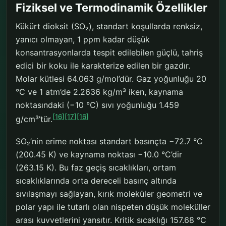
Fiziksel ve Termodinamik Özellikler
Kükürt dioksit (SO₂), standart koşullarda renksiz,
yanıcı olmayan, 1 ppm kadar düşük
konsantrasyonlarda tespit edilebilen güçlü, tahriş
edici bir koku ile karakterize edilen bir gazdır.
Molar kütlesi 64.063 g/mol’dür. Gaz yoğunluğu 20
°C ve 1 atm’de 2.2636 kg/m³ iken, kaynama
noktasındaki (−10 °C) sıvı yoğunluğu 1.459
[16]
[17]
[16]
g/cm³’tür.
SO₂’nin erime noktası standart basınçta −72.7 °C
(200.45 K) ve kaynama noktası −10.0 °C’dir
(263.15 K). Bu faz geçiş sıcaklıkları, ortam
sıcaklıklarında orta dereceli basınç altında
sıvılaşmayı sağlayan, kırık moleküler geometri ve
polar yapı ile tutarlı olan nispeten düşük moleküller
arası kuvvetlerini yansıtır. Kritik sıcaklığı 157.68 °C