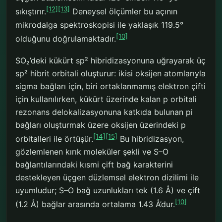
[12]
[13]
sıkıştırır.
Deneysel ölçümler bu açının
mikrodalga spektroskopisi ile yaklaşık 119.5°
[10]
olduğunu doğrulamaktadır.
SO₂’deki kükürt sp² hibridizasyonuna uğrayarak üç
sp² hibrit orbitali oluşturur: ikisi oksijen atomlarıyla
sigma bağları için, biri ortaklanmamış elektron çifti
için kullanılırken, kükürt üzerinde kalan p orbitali
rezonans delokalizasyonuna katkıda bulunan pi
bağları oluşturmak üzere oksijen üzerindeki p
[14]
[15]
orbitalleri ile örtüşür.
Bu hibridizasyon,
gözlemlenen kırık moleküler şekli ve S–O
bağlantılarındaki kısmi çift bağ karakterini
destekleyen üçgen düzlemsel elektron dizilimi ile
uyumludur; S–O bağ uzunlukları tek (1.6 Å) ve çift
[10]
(1.2 Å) bağlar arasında ortalama 1.43 Å’dur.