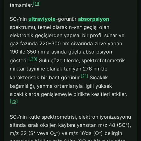
[19]
tamamlar.
SO₂’nin
ultraviyole
-görünür
absorpsiyon
spektrumu, temel olarak n→π* geçişi olan
elektronik geçişlerden yapısal bir profil sunar ve
gaz fazında 220–300 nm civarında zirve yapan
190 ile 350 nm arasında güçlü absorpsiyon
[20]
gösterir.
Sulu çözeltilerde, spektrofotometrik
miktar tayinine olanak tanıyan 276 nm’de
[21]
karakteristik bir bant görünür.
Sıcaklık
bağımlılığı, yanma ortamlarıyla ilgili yüksek
sıcaklıklarda genişlemeyle birlikte kesitleri etkiler.
[22]
SO₂’nin kütle spektrometrisi, elektron iyonizasyonu
altında sıralı oksijen kaybını yansıtan m/z 48 (SO⁺),
m/z 32 (S⁺ veya O₂⁺) ve m/z 16’da (O⁺) belirgin