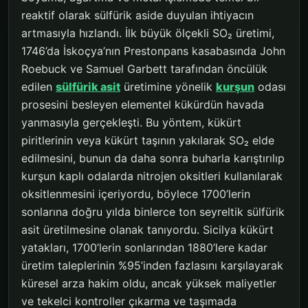
reaktif olarak sülfürik aside duyulan ihtiyacın
artmasıyla hızlandı. İlk büyük ölçekli SO₂ üretimi,
1746’da İskoçya’nın Prestonpans kasabasında John
Roebuck ve Samuel Garbett tarafından öncülük
edilen
sülfürik asit
üretimine yönelik
kurşun
odası
prosesini besleyen elementel kükürdün havada
yanmasıyla gerçekleşti. Bu yöntem, kükürt
piritlerinin veya kükürt taşının yakılarak SO₂ elde
edilmesini, bunun da daha sonra buharla karıştırılıp
kurşun kaplı odalarda nitrojen oksitleri kullanılarak
oksitlenmesini içeriyordu, böylece 1700’lerin
sonlarına doğru yılda binlerce ton seyreltik sülfürik
asit üretilmesine olanak tanıyordu. Sicilya kükürt
yatakları, 1700’lerin sonlarından 1880’lere kadar
üretim taleplerinin %95’inden fazlasını karşılayarak
küresel arza hakim oldu, ancak yüksek maliyetler
ve tekelci kontroller çıkarma ve taşımada