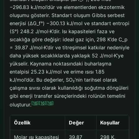
−296.83 kJ/mol’dür ve elementlerden ekzotermik
oluşumu gösterir. Standart oluşum Gibbs serbest
enerjisi (ΔG_f°) −300.13 kJ/mol ve standart entropi
(S°) 248.2 J/mol·K’dir. Isı kapasiteleri faza ve
sıcaklığa göre değişir: ideal gaz için, 298 K’de C_p
= 39.87 J/mol·K’dir ve titreşimsel katkılar nedeniyle
daha yüksek sıcaklıklarda yaklaşık 52 J/mol·K’ye
yükselir. Kaynama noktasındaki buharlaşma
entalpisi 25.23 kJ/mol ve erime ısısı 1.85
kJ/mol’dür. Bu değerler, SO₂’nin tarihsel olarak
çalışma sıvısı olarak kullanıldığı soğutma döngüleri
gibi enerji transfer süreçlerindeki rolünün temelini
[16]
[16]
[16]
oluşturur.
Özellik
Değer
Koşullar
Molar ısı kapasitesi
39.87
298 K,