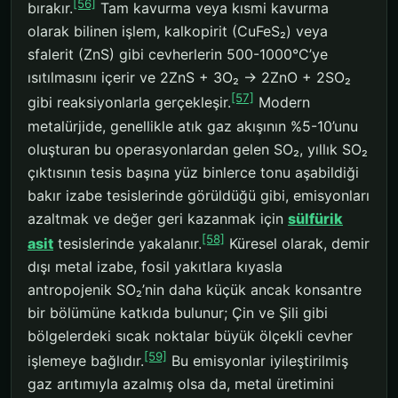
[56]
bırakır.
Tam kavurma veya kısmi kavurma
olarak bilinen işlem, kalkopirit (CuFeS₂) veya
sfalerit (ZnS) gibi cevherlerin 500-1000°C’ye
ısıtılmasını içerir ve 2ZnS + 3O₂ → 2ZnO + 2SO₂
[57]
gibi reaksiyonlarla gerçekleşir.
Modern
metalürjide, genellikle atık gaz akışının %5-10’unu
oluşturan bu operasyonlardan gelen SO₂, yıllık SO₂
çıktısının tesis başına yüz binlerce tonu aşabildiği
bakır izabe tesislerinde görüldüğü gibi, emisyonları
azaltmak ve değer geri kazanmak için
sülfürik
[58]
asit
tesislerinde yakalanır.
Küresel olarak, demir
dışı metal izabe, fosil yakıtlara kıyasla
antropojenik SO₂’nin daha küçük ancak konsantre
bir bölümüne katkıda bulunur; Çin ve Şili gibi
bölgelerdeki sıcak noktalar büyük ölçekli cevher
[59]
işlemeye bağlıdır.
Bu emisyonlar iyileştirilmiş
gaz arıtımıyla azalmış olsa da, metal üretimini