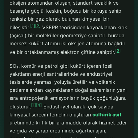
oksijen atomundan oluşan, standart sıcaklık ve
basınçta güçlü, keskin, boğucu bir kokuya sahip
renksiz bir gaz olarak bulunan kimyasal bir
[1]
[2]
bileşiktir.
VSEPR teorisinden kaynaklanan kırık
(açısal) bir moleküler geometriye sahiptir; burada
merkez kükürt atomu iki oksijen atomuna bağlıdır
[3]
ve bir ortaklanmamış elektron çiftine sahiptir.
SO₂, kömür ve petrol gibi kükürt içeren fosil
yakıtların enerji santrallerinde ve endüstriyel
tesislerde yanması yoluyla üretilir ve volkanik
patlamalardan kaynaklanan doğal salınımların yanı
sıra antropojenik emisyonların büyük çoğunluğunu
[1]
[4]
oluşturur.
Endüstriyel olarak, çok sayıda
kimyasal sürecin temelini oluşturan
sülfürik asit
üretiminde kritik bir ara madde olarak hizmet eder
ve gıda ve şarap üretiminde ağartıcı ajan,