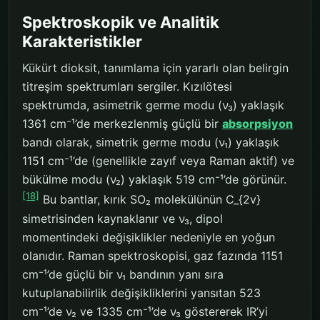
Spektroskopik ve Analitik
Karakteristikler
Kükürt dioksit, tanımlama için yararlı olan belirgin
titreşim spektrumları sergiler. Kızılötesi
spektrumda, asimetrik germe modu (ν₃) yaklaşık
1361 cm⁻¹’de merkezlenmiş güçlü bir
absorpsiyon
bandı olarak, simetrik germe modu (ν₁) yaklaşık
1151 cm⁻¹’de (genellikle zayıf veya Raman aktif) ve
bükülme modu (ν₂) yaklaşık 519 cm⁻¹’de görünür.
[18]
Bu bantlar, kırık SO₂ molekülünün C_{2v}
simetrisinden kaynaklanır ve ν₃, dipol
momentindeki değişiklikler nedeniyle en yoğun
olanıdır. Raman spektroskopisi, gaz fazında 1151
cm⁻¹’de güçlü bir ν₁ bandının yanı sıra
kutuplanabilirlik değişikliklerini yansıtan 523
cm⁻¹’de ν₂ ve 1335 cm⁻¹’de ν₃ göstererek IR’yi