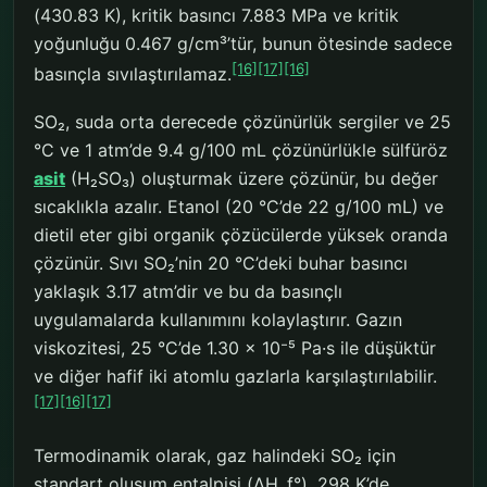
(430.83 K), kritik basıncı 7.883 MPa ve kritik
yoğunluğu 0.467 g/cm³’tür, bunun ötesinde sadece
[16]
[17]
[16]
basınçla sıvılaştırılamaz.
SO₂, suda orta derecede çözünürlük sergiler ve 25
°C ve 1 atm’de 9.4 g/100 mL çözünürlükle sülfüröz
asit
(H₂SO₃) oluşturmak üzere çözünür, bu değer
sıcaklıkla azalır. Etanol (20 °C’de 22 g/100 mL) ve
dietil eter gibi organik çözücülerde yüksek oranda
çözünür. Sıvı SO₂’nin 20 °C’deki buhar basıncı
yaklaşık 3.17 atm’dir ve bu da basınçlı
uygulamalarda kullanımını kolaylaştırır. Gazın
viskozitesi, 25 °C’de 1.30 × 10⁻⁵ Pa·s ile düşüktür
ve diğer hafif iki atomlu gazlarla karşılaştırılabilir.
[17]
[16]
[17]
Termodinamik olarak, gaz halindeki SO₂ için
standart oluşum entalpisi (ΔH_f°), 298 K’de