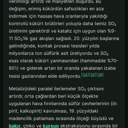
verimliliği artırdı ve maliyetleri düşürdü. Bu
değişim, erimiş kükürdün safsızlıkları en aza
indirmek için hassas hava oranlarıyla yakıldığı
kontrollü kükürt brülörleri yoluyla daha temiz SO₂
üretimini gerektirdi ve kataliz için uygun olan %9-
11 SO₂’lik gaz akışları sağladı. 20. yüzyılın başlarına
gelindiğinde, kontak prosesi tesisleri yılda
milyonlarca ton sülfürik asit üretiyordu ve SO₂
esas olarak kükürt yanmasından (hammadde %70-
80’i) ve giderek artan bir oranda yakalanan izabe
[34]
[35]
[36]
tesisi gazlarından elde ediliyordu.
Metalürjideki paralel ilerlemeler SO₂ çıktısını
artırdı; orta çağlardan beri küçük ölçekte
uygulanan hava fırınlarında sülfür cevherlerinin (ör.
pirit, kalkopirit) kavrulması, 19. yüzyıldaki
madencilik patlaması sırasında ölçeği büyüdü ve
bakır
, çinko ve
kurşun
ekstraksiyonu sırasında bir