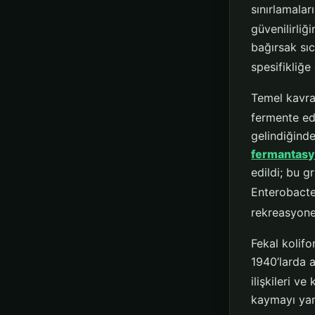
sınırlamalar
güvenilirliği
bağırsak sıc
spesifikliğe
Temel kavra
fermente ed
gelindiğinde
fermantas
edildi; bu g
Enterobacte
rekreasyon
Fekal kolif
1940’larda a
ilişkileri v
kaymayı yans