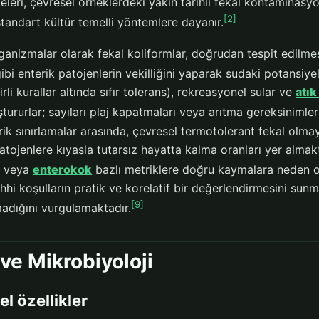
eleri, çevresel örneklerdeki yakın tarihli fekal kontaminasy
[2]
tandart kültür temelli yöntemlere dayanır.
ganizmalar olarak fekal koliformlar, doğrudan tespit edilme
gibi enterik patojenlerin vekilliğini yaparak sudaki potansiye
irli kurallar altında sıfır tolerans), rekreasyonel sular ve
atık
ştururlar; sayıları plaj kapatmaları veya arıtma gereksinimler
ik sınırlamalar arasında, çevresel termotolerant fekal olma
tojenlere kıyasla tutarsız hayatta kalma oranları yer almak
ü veya
enterokok
bazlı metriklere doğru kaymalara neden o
sıhhi koşulların pratik ve korelatif bir değerlendirmesini sun
[9]
adığını vurgulamaktadır.
ve Mikrobiyoloji
el özellikler