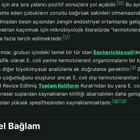
[15]
ği için ara sıra yalancı pozitif sonuçlara yol açabilir.
Bu ayr
nte eden çubukların zorunlu bağırsak sakinleri olmamasından 
olmadan besin açısından zengin endüstriyel ortamlarda gelişe
mekten kaçınmak için mikrobiyolojik literatürde “termotolera
[17]
 fazla tercih edilmektedir.
rmlar, grubun içindeki temel bir tür olan
Escherichia coli
’d
esifik olarak E. coli yerine termotolerant organizmaların bir bil
[3]
 diğer biyokimyasal analizlerle ek doğrulama gerektirir.
E
ın çoğunluğunu oluşturur ancak E. coli dışı termotolerantlar
3 Revize Edilmiş
Toplam Koliform
Kuralı’ndan bu yana E. coli
esel suşlardan kaynaklanan kirliliği abartabilen daha geniş
[18]
[19]
 olan yüksek spesifitesinden kaynaklanmaktadır.
el Bağlam