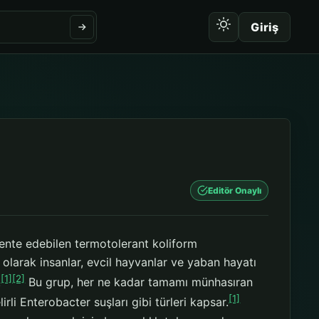
Giriş
Editör Onaylı
nte edebilen termotolerant koliform
il olarak insanlar, evcil hayvanlar ve yaban hayatı
[1]
[2]
.
Bu grup, her ne kadar tamamı münhasıran
[1]
rli Enterobacter suşları gibi türleri kapsar.