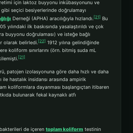
üretimi için laktoz buyyonu inkübasyonunu ve
 gibi seçici besiyerlerinde doğrulamayı
[21]
ğlığı
Derneği (APHA) aracılığıyla hızlandı.
Bu
5 yılındaki ilk baskısında yasalaştırıldı ve çok
ra buyyonu doğrulaması) ve isteğe bağlı
[22]
 olarak belirledi.
1912 yılına gelindiğinde
re koliform sınırlarını (örn. bitmiş suda mL
[21]
ilemişti.
ü, patojen izolasyonuna göre daha hızlı ve daha
ile hastalık insidansı arasında ampirik
plam koliformlara dayanması başlangıçtan itibaren
atkıda bulunarak fekal kaynaklı atfı
bakterileri de içeren
toplam koliform
testinin