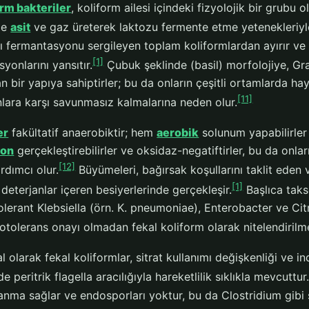
orm bakteriler
, koliform ailesi içindeki fizyolojik bir grubu
nde
asit
ve gaz üreterek laktozu fermente etme yetenekleriyle
ı fermantasyonu sergileyen toplam koliformlardan ayırır ve 
[1]
yonlarını yansıtır.
Çubuk şeklinde (basil) morfolojiye, Gr
 bir yapıya sahiptirler; bu da onların çeşitli ortamlarda ha
[11]
lara karşı savunmasız kalmalarına neden olur.
er
fakültatif anaerobiktir; hem
aerobik
solunum yapabilirler 
yon
gerçekleştirebilirler ve oksidaz-negatiftirler, bu da onl
[12]
rdımcı olur.
Büyümeleri, bağırsak koşullarını taklit eden 
[1]
 deterjanlar içeren besiyerlerinde gerçekleşir.
Başlıca taks
olerant Klebsiella (örn. K. pneumoniae), Enterobacter ve Cit
otolerans onayı olmadan fekal koliform olarak nitelendirilm
 olarak fekal koliformlar, sitrat kullanımı değişkenliği ve indo
e peritrik flagella aracılığıyla hareketlilik sıklıkla mevcuttur
nma sağlar ve endosporları yoktur, bu da Clostridium gibi s