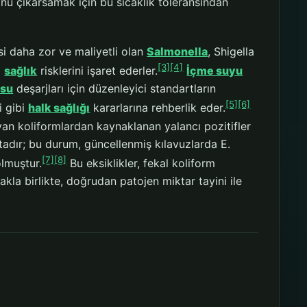
onu çıkarsamak için bu sıcaklık toleransından
si daha zor ve maliyetli olan
Salmonella
, Shigella
[3]
[4]
l
sağlık
risklerini işaret ederler.
İçme suyu
 su
deşarjları için düzenleyici standartların
[5]
[6]
i gibi
halk sağlığı
kararlarına rehberlik eder.
yan koliformlardan kaynaklanan yalancı pozitifler
tadır; bu durum, güncellenmiş kılavuzlarda E.
[7]
[8]
lmuştur.
Bu eksiklikler, fekal koliform
makla birlikte, doğrudan patojen miktar tayini ile