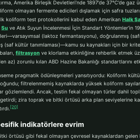
tırma, Amerika Birleşik Devletleri’nde 1897’de 37°C’de gaz 
iform olmayan fermente edicileri dışlamak için safra tuzları
ilk koliform test protokollerini kabul eden Amerikan
Halk Sa
,
Su
ve Atık Suyun İncelenmesi İçin Standart Yöntemler’in 190
tleri—varsayımsal (laktoz fermantasyonu), doğrulanmış (saf
(saf kültür tanımlaması)—kamu su kaynakları için bir kriter
baları,
filtrasyon
ve klorlama etkinliğine rehberlik etmek üze
en az) zorunlu kılan ABD Hazine Bakanlığı standartlarını etk
seme pragmatik ödünleşmeleri yansıtıyordu: Koliform kültür
ğundu; filtrelenmemiş kaynaklarda yüksek koliform sayıları 
ar gözlemlendi. Ancak, testin fekal olmayan türler dahil to
 getirdi; zira toprak ve bitki örtüsü arka plan seviyelerine k
[20]
ırdı.
esifik indikatörlere evrim
itki örtüsü gibi fekal olmayan çevresel kaynaklardan gelen 