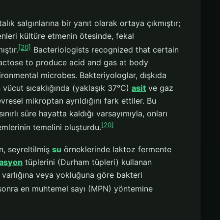
alık salgınlarına bir yanıt olarak ortaya çıkmıştır;
enleri kültüre etmenin ötesinde, fekal
[20]
ştır.
Bacteriologists recognized that certain
lactose to produce acid and gas at body
ronmental microbes. Bakteriyologlar, dışkıda
n vücut sıcaklığında (yaklaşık 37°C)
asit
ve gaz
resel mikroptan ayrıldığını fark ettiler. Bu
nırlı süre hayatta kaldığı varsayımıyla, onları
[20]
emlerinin temelini oluşturdu.
n, seyreltilmiş
su
örneklerinde laktoz fermente
tasyon
tüplerini (Durham tüpleri) kullanan
az varlığına veya yokluğuna göre bakteri
 sonra en muhtemel sayı (MPN) yöntemine