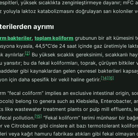
spitleri, yüksek sıcaklıkta zenginleştirmeye dayanır; mFC a
 yoluyla laktoz katabolizmasını doğrulayan sarı koloniler ve
kterilerden ayrımı
orm bakteriler
,
toplam koliform
grubunun bir alt kümesini t
syona kıyasla, 44,5°C’de 24 saat içinde gaz üretimiyle lakt
[2]
k ayrılırlar.
Bu yüksek sıcaklık gereksinimi, sıcakkanlı hayv
 yansıtır; bu da fekal koliformları, toprak, çürüyen bitkil
addeler gibi kaynaklardan gelen çevresel bakterileri kapsaya
[14]
[6]
n için daha spesifik bir vekil haline getirir.
erm “fecal coliform” implies an exclusive intestinal origin,
ocols) belong to genera such as Klebsiella, Enterobacter, a
 like wastewater treatment plants or pulp mill effluents, le
[15]
ecal pollution.
“Fekal koliform” terimi münhasır bir bağır
 ve Citrobacter gibi cinslere ait bazı termotolerant kolifor
leri veya kağıt hamuru fabrikası atıkları gibi fekal olmayan