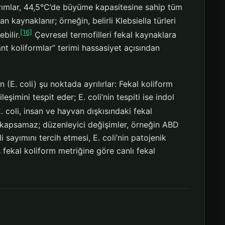
ımlar, 44,5°C’de büyüme kapasitesine sahip tüm
kaynaklanır; örneğin, belirli Klebsiella türleri
[16]
bilir.
Çevresel termofilleri fekal kaynaklara
nt koliformlar” terimi hassasiyet açısından
en (E. coli) şu noktada ayrılırlar: Fekal koliform
eşimini tespit eder; E. coli’nin tespiti ise indol
. coli, insan ve hayvan dışkısındaki fekal
ı kapsamaz; düzenleyici değişimler, örneğin ABD
 sayımını tercih etmesi, E. coli’nin patojenik
 fekal koliform metriğine göre canlı fekal