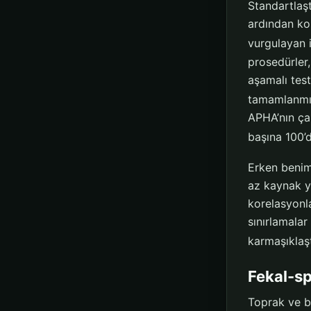
Standartlaş
ardından kol
vurgulayan 
prosedürler
aşamalı tes
tamamlanmış 
APHA’nın ça
başına 100’d
Erken benim
az kaynak yo
korelasyonl
sınırlamalar
karmaşıklaşt
Fekal-sp
Toprak ve b