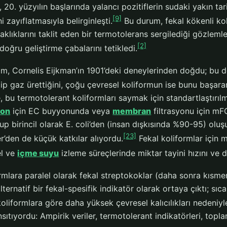
ı, 20. yüzyılın başlarında yalancı pozitiflerin sudaki yakın t
[9]
ni zayıflatmasıyla belirginleşti.
Bu durum, fekal kökenli kol
aklıklarını taklit eden bir termotolerans sergilediği gözleml
[2]
 doğru geliştirme çabalarını tetikledi.
m, Cornelis Eijkman’ın 1901’deki deneylerinden doğdu; bu de
ip gaz ürettiğini, çoğu çevresel koliformun ise bunu başara
, bu termotolerant koliformları saymak için standartlaştırıl
yon
için EC buyyonunda veya
membran
filtrasyonu için m
rup birincil olarak E. coli’den (insan dışkısında %90-95) olu
[23]
r’den de küçük katkılar alıyordu.
Fekal koliformlar için m
el ve
içme suyu
izleme süreçlerinde miktar tayini hızını ve 
ormlara paralel olarak fekal streptokoklar (daha sonra kısm
lternatif bir fekal-spesifik indikatör olarak ortaya çıktı; sı
e koliformlara göre daha yüksek çevresel kalıcılıkları nedeniy
ıtıyordu: Ampirik veriler, termotolerant indikatörleri, topla