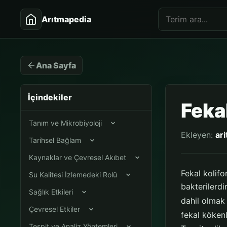
Arıtmapedia
Ana Sayfa
İçindekiler
Feka
Tanım ve Mikrobiyoloji
Ekleyen:
ar
Tarihsel Bağlam
Kaynaklar ve Çevresel Akıbet
Fekal kolif
Su Kalitesi İzlemedeki Rolü
bakterilerdi
Sağlık Etkileri
dahil olmak 
Çevresel Etkiler
fekal köken
Tespit ve Analiz Yöntemleri