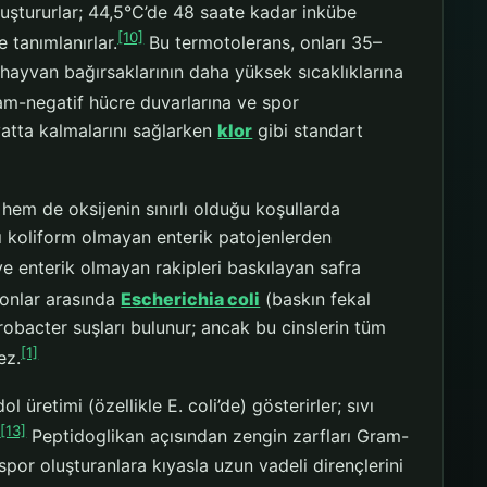
 oluştururlar; 44,5°C’de 48 saate kadar inkübe
[10]
 tanımlanırlar.
Bu termotolerans, onları 35–
hayvan bağırsaklarının daha yüksek sıcaklıklarına
am-negatif hücre duvarlarına ve spor
yatta kalmalarını sağlarken
klor
gibi standart
hem de oksijenin sınırlı olduğu koşullarda
arı koliform olmayan enterik patojenlerden
ve enterik olmayan rakipleri baskılayan safra
onlar arasında
Escherichia coli
(baskın fekal
robacter suşları bulunur; ancak bu cinslerin tüm
[1]
ez.
l üretimi (özellikle E. coli’de) gösterirler; sıvı
[13]
.
Peptidoglikan açısından zengin zarfları Gram-
por oluşturanlara kıyasla uzun vadeli dirençlerini