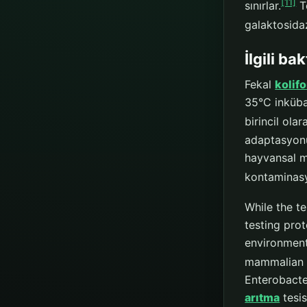
[11]
sınırlar.
Te
galaktosidaz
İlgili ba
Fekal
kolif
35°C inküba
birincil olara
adaptasyonu
hayvansal m
kontaminasyo
While the t
testing prot
environments
mammalian f
Enterobacter
arıtma
tesis