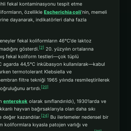
arihli fekal kontaminasyonu tespit etme
iformların, özellikle
Escherichia coli
’nin, memeli
erine dayanarak, indikatörleri daha fazla
neyler fekal koliformların 46°C’de laktoz
[2]
madığını gösterdi.
20. yüzyılın ortalarına
mış fekal koliform testleri—çok tüplü
FC agarda 44,5°C inkübasyon kullanılarak—kabul
şurken termotolerant Klebsiella ve
embran filtre tekniği 1965 yılında resmileştirilerek
[20]
doğruluğunu artırdı.
en
enterokok
olarak sınıflandırıldı), 1930’larda ve
cakkanlı hayvan bağırsaklarıyla olan daha sıkı
[24]
le değer kazandılar.
Bu ilerlemeler nedensel bir
m koliformlara kıyasla patojen varlığı ve