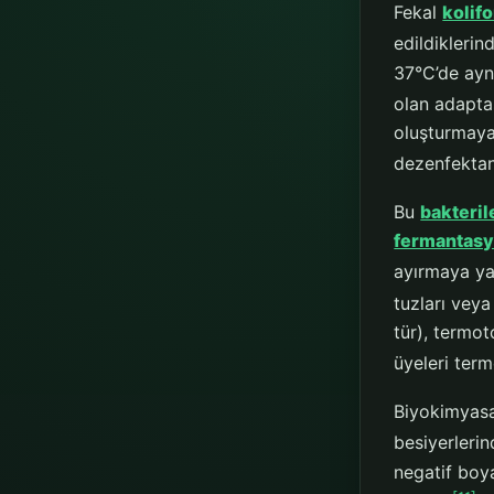
Fekal
kolif
edildikleri
37°C’de ayn
olan adaptas
oluşturmayan
dezenfektan
Bu
bakteril
fermantas
ayırmaya ya
tuzları veya
tür), termot
üyeleri term
Biyokimyasal
besiyerlerind
negatif boya