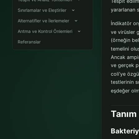
Tespit edilm
yararlanan s
Sınırlamalar ve Eleştiriler
Alternatifler ve İlerlemeler
İndikatör or
Arıtma ve Kontrol Önlemleri
ve virüsler 
(örneğin bel
Referanslar
temelini olu
Ancak ampir
ve gerçek pa
coli’ye özg
testlerinin 
eşdeğer olm
Tanım 
Bakteriy