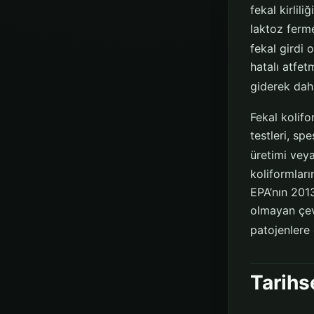
fekal kirlili
laktoz ferme
fekal girdi 
hatalı atfet
giderek daha
Fekal kolifo
testleri, sp
üretimi veya
koliformlar
EPA’nın 201
olmayan çevr
patojenlere
Tarihs