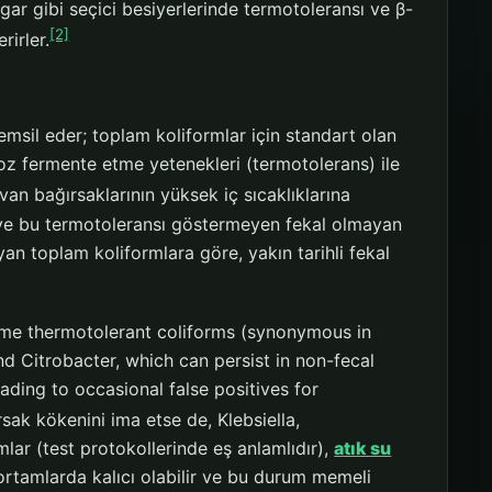
gar gibi seçici besiyerlerinde termotoleransı ve β-
[2]
rirler.
emsil eder; toplam koliformlar için standart olan
oz fermente etme yetenekleri (termotolerans) ile
an bağırsaklarının yüksek iç sıcaklıklarına
er ve bu termotoleransı göstermeyen fekal olmayan
n toplam koliformlara göre, yakın tarihli fekal
 some thermotolerant coliforms (synonymous in
nd Citrobacter, which can persist in non-fecal
ading to occasional false positives for
sak kökenini ima etse de, Klebsiella,
mlar (test protokollerinde eş anlamlıdır),
atık su
 ortamlarda kalıcı olabilir ve bu durum memeli