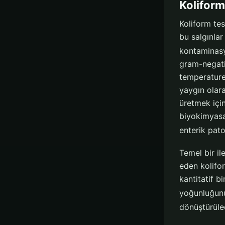
Koliform
Koliform tes
bu salgınla
kontaminasyo
gram-negati
temperature
yaygın olara
üretmek için
biyokimyasal
enterik pato
Temel bir il
eden kolifo
kantitatif b
yoğunluğunu
dönüştürülec