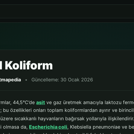
l Koliform
itmapedia
•
Güncelleme: 30 Ocak 2026
ormlar, 44,5°C’de
asit
ve gaz üretmek amacıyla laktozu ferme
r; bu özellikleri onları toplam koliformlardan ayırır ve birinc
üzere sıcakkanlı hayvanların bağırsak yollarıyla ilişkilendirir
li olmasa da,
Escherichia coli
, Klebsiella pneumoniae ve beli