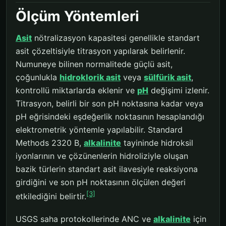
Ölçüm Yöntemleri
Asit
nötralizasyon kapasitesi genellikle standart
asit çözeltisiyle titrasyon yapılarak belirlenir.
Numuneye bilinen normalitede güçlü asit,
çoğunlukla
hidroklorik asit
veya
sülfürik asit
,
kontrollü miktarlarda eklenir ve
pH
değişimi izlenir.
Titrasyon, belirli bir son pH noktasına kadar veya
pH eğrisindeki eşdeğerlik noktasının hesaplandığı
elektrometrik yöntemle yapılabilir. Standard
Methods 2320 B,
alkalinite
tayininde hidroksil
iyonlarının ve çözünenlerin hidroliziyle oluşan
bazik türlerin standart asit ilavesiyle reaksiyona
girdiğini ve son pH noktasının ölçülen değeri
[3]
etkilediğini belirtir.
USGS saha protokollerinde ANC ve
alkalinite
için