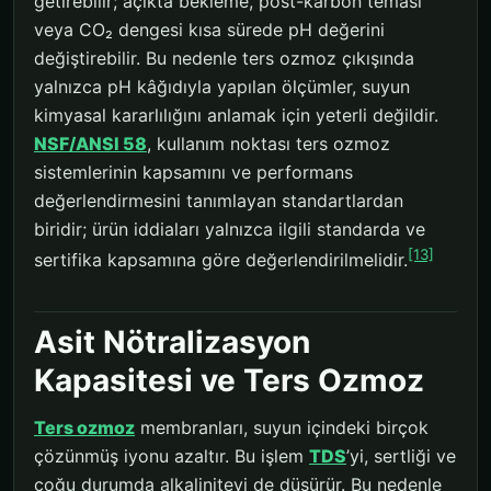
getirebilir; açıkta bekleme, post-karbon teması
veya CO₂ dengesi kısa sürede pH değerini
değiştirebilir. Bu nedenle ters ozmoz çıkışında
yalnızca pH kâğıdıyla yapılan ölçümler, suyun
kimyasal kararlılığını anlamak için yeterli değildir.
NSF/ANSI 58
, kullanım noktası ters ozmoz
sistemlerinin kapsamını ve performans
değerlendirmesini tanımlayan standartlardan
biridir; ürün iddiaları yalnızca ilgili standarda ve
[13]
sertifika kapsamına göre değerlendirilmelidir.
Asit Nötralizasyon
Kapasitesi ve Ters Ozmoz
Ters ozmoz
membranları, suyun içindeki birçok
çözünmüş iyonu azaltır. Bu işlem
TDS
’yi, sertliği ve
çoğu durumda alkaliniteyi de düşürür. Bu nedenle