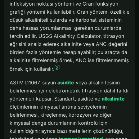
infleksiyon noktası yöntemi ve Gran fonksiyon
grafiği yöntemi kullanılabilir. Gran yöntemi özellikle
düşük alkaliniteli sularda ve karbonat sisteminin
daha hassas yorumlanması gereken durumlarda
tercih edilir. USGS Alkalinity Calculator, titrasyon
eğrisini analiz ederek alkalinite veya ANC değerini
birden fazla yöntemle hesaplayabilir; bu araçta da
alkalinite filtrelenmiş örnek, ANC ise filtrelenmemiş
[2]
örnek için kullanılır.
ASTM D1067, suyun
asidite
veya alkalinitesinin
belirlenmesi için elektrometrik titrasyon dâhil farklı
yöntemleri kapsar. Standart, asidite ve
alkalinite
ölçümlerinin kimyasal arıtma seviyelerinin
belirlenmesi, kireçlenme, korozyon ve diğer
kimyasal denge durumlarının kontrolü için
kullanıldığını; ayrıca bazı metallerin çözünürlüğü,
toksisitesi ve suların
tampon kapasitesi
açısından