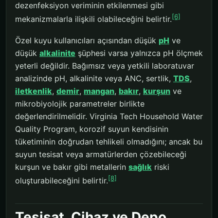
dezenfeksiyon veriminin etkilenmesi gibi
[6]
mekanizmalarla ilişkili olabileceğini belirtir.
Özel kuyu kullanıcıları açısından düşük
pH
ve
düşük
alkalinite
şüphesi varsa yalnızca pH ölçmek
yeterli değildir. Bağımsız veya yetkili laboratuvar
analizinde pH, alkalinite veya ANC, sertlik,
TDS
,
iletkenlik
,
demir
,
mangan
,
bakır
,
kurşun
ve
mikrobiyolojik parametreler birlikte
değerlendirilmelidir. Virginia Tech Household Water
Quality Program, korozif suyun kendisinin
tüketiminin doğrudan tehlikeli olmadığını; ancak bu
suyun tesisat veya armatürlerden çözebileceği
kurşun ve bakır gibi metallerin
sağlık
riski
[8]
oluşturabileceğini belirtir.
Tesisat, Cihaz ve Depo