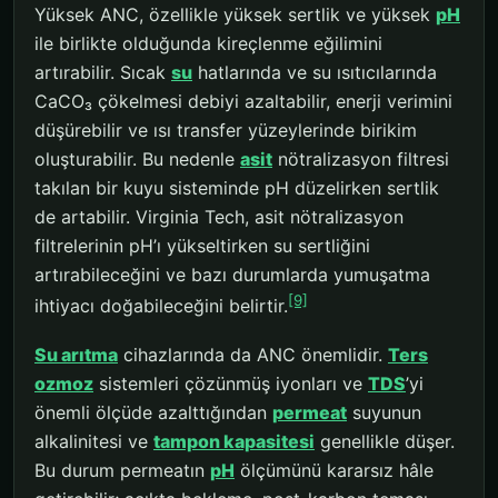
Yüksek ANC, özellikle yüksek sertlik ve yüksek
pH
ile birlikte olduğunda kireçlenme eğilimini
artırabilir. Sıcak
su
hatlarında ve su ısıtıcılarında
CaCO₃ çökelmesi debiyi azaltabilir, enerji verimini
düşürebilir ve ısı transfer yüzeylerinde birikim
oluşturabilir. Bu nedenle
asit
nötralizasyon filtresi
takılan bir kuyu sisteminde pH düzelirken sertlik
de artabilir. Virginia Tech, asit nötralizasyon
filtrelerinin pH’ı yükseltirken su sertliğini
artırabileceğini ve bazı durumlarda yumuşatma
[9]
ihtiyacı doğabileceğini belirtir.
Su arıtma
cihazlarında da ANC önemlidir.
Ters
ozmoz
sistemleri çözünmüş iyonları ve
TDS
’yi
önemli ölçüde azalttığından
permeat
suyunun
alkalinitesi ve
tampon kapasitesi
genellikle düşer.
Bu durum permeatın
pH
ölçümünü kararsız hâle