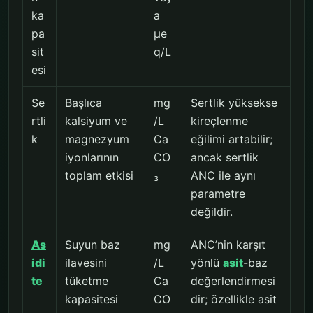
ka
a
pa
µe
sit
q/L
esi
Se
Başlıca
mg
Sertlik yüksekse
rtli
kalsiyum ve
/L
kireçlenme
k
magnezyum
Ca
eğilimi artabilir;
iyonlarının
CO
ancak sertlik
toplam etkisi
₃
ANC ile aynı
parametre
değildir.
As
Suyun baz
mg
ANC’nin karşıt
idi
ilavesini
/L
yönlü
asit
-baz
te
tüketme
Ca
değerlendirmesi
kapasitesi
CO
dir; özellikle asit