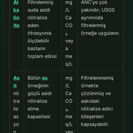
Al
Filtrelenmiş
mg
ANC’ye çok
ka
suda asidi
/L
yakındır; USGS
lin
nötralize
Ca
ayrımında
ite
eden
CO
filtrelenmiş
titrasyonla
₃
örneğe uygulanır.
ölçülebilir
vey
bazların
a
toplam etkisi
me
q/L
As
Bütün
su
mg
Filtrelenmemiş
it
örneğinin
/L
örnekte
nö
güçlü asidi
Ca
çözünmüş ve
tra
nötralize
CO
askıdaki
liz
etme
₃,
nötralize edici
as
kapasitesi
me
bileşenleri
yo
q/L
kapsayabilir.
n
vey