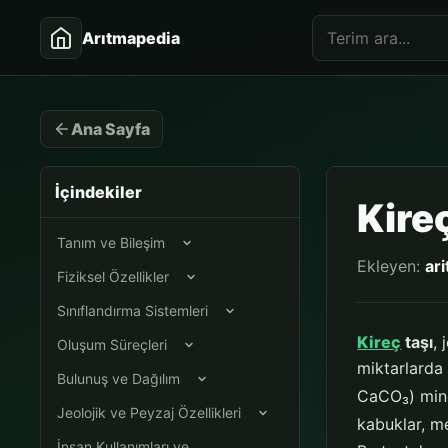
Arıtmapedia
Ana Sayfa
İçindekiler
Kire
Tanım ve Bileşim
Ekleyen:
ar
Fiziksel Özellikler
Sınıflandırma Sistemleri
Kireç
taşı
,
Oluşum Süreçleri
miktarlard
Bulunuş ve Dağılım
CaCO₃) miner
Jeolojik ve Peyzaj Özellikleri
kabuklar, me
İnsan Kullanımları ve