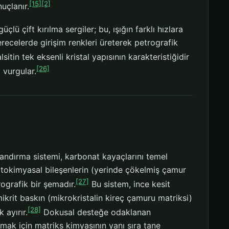
[15]
[2]
uçlanır.
güçlü çift kırılma sergiler; bu, ışığın farklı hızlara
ecelerde girişim renkleri üreterek petrografik
sitin tek eksenli kristal yapısının karakteristiğidir
[26]
 vurgular.
ıflandırma sistemi, karbonat kayaçlarını temel
ortokimyasal bileşenlerin (yerinde çökelmiş çamur
[27]
ografik bir şemadır.
Bu sistem, ince kesit
mikrit baskın (mikrokristalin kireç çamuru matriksi)
[28]
 ayırır.
Dokusal desteğe odaklanan
ıtmak için matriks kimyasının yanı sıra tane