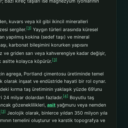
r; bazı kireç taşları ise magnezyum iyonlarının
n, kuvars veya kil gibi ikincil mineralleri
[3]
esi sergiler.
Yaygın türleri arasında küresel
dan yapılmış kokina (sedef taşı) ve mineral
taşı, karbonat bileşimini korurken yapısını
z ve griden sarı veya kahverengiye kadar değişir,
[3]
k asitte kolayca köpürür.
için agrega, Portland çimentosu üretiminde temel
ak olarak inşaat ve endüstride hayati bir rol oynar.
’ndeki kırma taş üretiminin yaklaşık yüzde 69’unu
[4]
i 24 milyar dolardan fazladır.
Boyutlu taş
ancak gözeneklilikleri,
asit
yağmuru veya nemden
[3]
.
Jeolojik olarak, binlerce yıldan 350 milyon yıla
smının temelini oluşturur ve karstik topografya ve