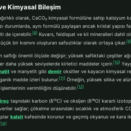
ve Kimyasal Bileşim
ağırlıklı olarak, CaCO₃ kimyasal formülüne sahip kalsiyum k
ı durumlarda, aynı formülü paylaşan ancak kristal yapısı fa
[8]
i de içerebilir.
Kuvars, feldispat ve kil mineralleri dahil o
[9
küçük bir kısmını oluşturan safsızlıklar olarak ortaya çıkar.
n saflığı önemli ölçüde değişir; yüksek saflıktaki çeşitler 
[10]
ler daha yüksek seviyelerde kirletici maddeler içerir.
Yaygı
atit
ve manyetit gibi
demir
oksitler ve kayacın kimyasal re
[11]
ganik madde izleri bulunur.
Örneğin, yüksek silika ve alüm
[12]
şlemlerinin verimliliğini düşürebilir.
ireç
taşındaki karbon (δ¹³C) ve oksijen (δ¹⁸O) kararlı izotop
 veriler sağlar; çökelme sırasındaki sıcaklık ve atmosferik CO₂
oplar
kalsit
kafesinde korunur ve geçmiş okyanus ve kara ikli
[14]