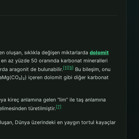
n oluşan, sıklıkla değişen miktarlarda
dolomit
en az yüzde 50 oranında karbonat mineralleri
[1]
[5]
arda aragonit de bulunabilir.
Bu bileşim, onu
aMg(CO₃)₂) içeren dolomit gibi diğer karbonat
ya kireç anlamına gelen “lim” ile taş anlamına
[7]
elimesinden türetilmiştir.
oluşan, Dünya üzerindeki en yaygın tortul kayaçlar