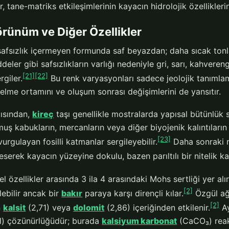
, tane-matriks etkileşimlerinin kayacın hidrolojik özelliklerin
rünüm ve Diğer Özellikler
safsızlık içermeyen formunda saf beyazdan; daha sıcak tonl
eler gibi safsızlıkların varlığı nedeniyle gri, sarı, kahveren
[21]
[22]
rgiler.
Bu renk varyasyonları sadece jeolojik tanıml
elme ortamını ve oluşum sonrası değişimlerini de yansıtır.
ısından,
kireç
taşı genellikle mostralarda yapısal bütünlük 
ş kabukların, mercanların veya diğer biyojenik kalıntıların
[23]
vurgulayan fosilli katmanlar sergileyebilir.
Daha sonraki m
eserek kayacın yüzeyine dokulu, bazen parıltılı bir nitelik kat
el özellikler arasında 3 ila 4 arasındaki Mohs sertliği yer a
[2]
lebilir ancak bir
bakır
paraya karşı dirençli kılar.
Özgül ağı
[2]
n
kalsit
(2,71) veya
dolomit
(2,86) içeriğinden etkilenir.
Ay
Cl) çözünürlüğüdür; burada
kalsiyum karbonat
(CaCO₃) reaks