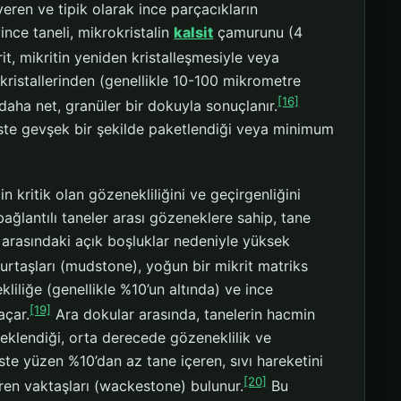
eren ve tipik olarak ince parçacıkların
nce taneli, mikrokristalin
kalsit
çamurunu (4
it, mikritin yeniden kristalleşmesiyle veya
kristallerinden (genellikle 10-100 mikrometre
[16]
daha net, granüler bir dokuyla sonuçlanır.
ikste gevşek bir şekilde paketlendiği veya minimum
in kritik olan gözenekliliğini ve geçirgenliğini
ağlantılı taneler arası gözeneklere sahip, tane
r arasındaki açık boşluklar nedeniyle yüksek
rtaşları (mudstone), yoğun bir mikrit matriks
iliğe (genellikle %10’un altında) ve ince
[19]
açar.
Ara dokular arasında, tanelerin hacmin
klendiği, orta derecede gözeneklilik ve
kste yüzen %10’dan az tane içeren, sıvı hareketini
[20]
eren vaktaşları (wackestone) bulunur.
Bu