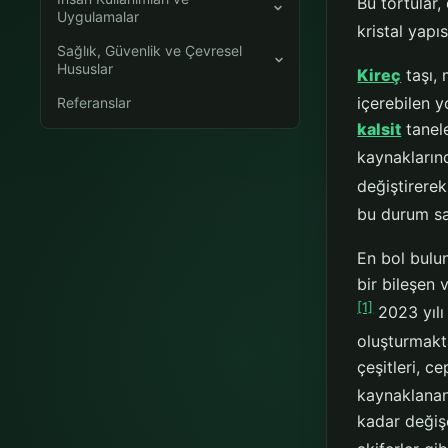
Bu tortular,
Uygulamalar
kristal yapı
Sağlık, Güvenlik ve Çevresel
Hususlar
Kireç
taşı, 
içerebilen y
Referanslar
kalsit
tanele
kaynakların
değiştirere
bu durum saf
En bol bulu
bir bileşen 
[1]
2023 yılı 
oluşturmakta
çeşitleri, c
kaynaklanan
kadar değişe