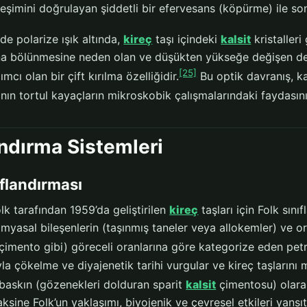
eşimini doğrulayan şiddetli bir efervesans (köpürme) ile son
rde polarize ışık altında,
kireç
taşı içindeki
kalsit
kristalleri 
şına bölünmesine neden olan ve düşükten yükseğe değişen der
[25]
mcı olan bir çift kırılma özelliğidir.
Bu optik davranış, kal
ının tortul kayaçların mikroskobik çalışmalarındaki faydasını
andırma Sistemleri
ıflandırması
lk tarafından 1959’da geliştirilen
kireç
taşları için Folk sın
imyasal bileşenlerin (taşınmış taneler veya allokemler) ve 
çimento gibi) göreceli oranlarına göre kategorize eden petr
yla çökelme ve diyajenetik tarihi vurgular ve kireç taşlarını 
 baskın (gözenekleri dolduran sparit
kalsit
çimentosu) olarak
aksine Folk’un yaklaşımı, biyojenik ve çevresel etkileri yans