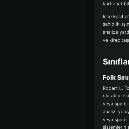
karbonat bil
İnce kesitle
sahip iki ı
analize yardı
ve kireç taş
Sınıfl
Folk Sın
Robert L. Fo
olarak allok
veya sparit 
analizi yolu
veya sparit
sistemlerin 