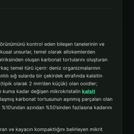
görünümünü kontrol eden bileşen tanelerinin ve
okusal unsurlar, temel olarak allokemlerden
riksinden oluşan karbonat tortularını oluşturan
kaç temel türü içerir: deniz organizmalarının
ntılı sığ sularda bir çekirdek etrafında kalsitin
(tipik olarak 2 mm’den küçük) olan ooidler;
tten kuma kadar değişen mikrokristalin
kalsit
şlaşmış karbonat tortusunun aşınmış parçaları olan
n %10’undan azından %50’sinden fazlasına kadarını
ran ve kayacın kompaktlığını belirleyen mikrit