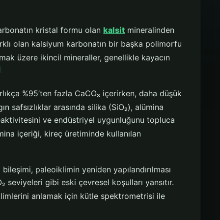
arbonatın kristal formu olan
kalsit
mineralinden
rklı olan kalsiyum karbonatın bir başka polimorfu
lmak üzere ikincil mineraller, genellikle kayacın
]
ağırlıkça %95’ten fazla CaCO₃ içerirken, daha düşük
n safsızlıklar arasında silika (SiO₂), alümina
aktivitesini ve endüstriyel uygunluğunu topluca
ina içeriği, kireç üretiminde kullanılan
 bileşimi, paleoiklimin yeniden yapılandırılması
 seviyeleri gibi eski çevresel koşulları yansıtır.
mlerini anlamak için kütle spektrometrisi ile