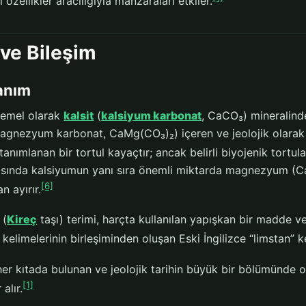
i özellikler aracılığıyla manzaraları etkiler.
ve Bileşim
anım
temel olarak
kalsit
(
kalsiyum karbonat
, CaCO₃) mineralinde
agnezyum karbonat, CaMg(CO₃)₂) içeren ve jeolojik olarak 
tanımlanan bir tortul kayaçtır; ancak belirli biyojenik tortul
ısında kalsiyumun yanı sıra önemli miktarda magnezyum (C
[6]
n ayırır.
 (
Kireç
taşı) terimi, harçta kullanılan yapışkan bir madde ve
 kelimelerinin birleşiminden oluşan Eski İngilizce “limstan” k
her kıtada bulunan ve jeolojik tarihin büyük bir bölümünde 
[1]
alır.