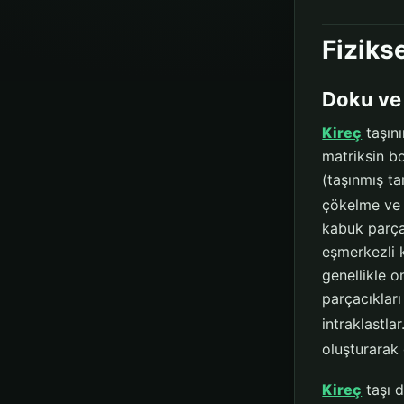
Fizikse
Doku ve
Kireç
taşını
matriksin bo
(taşınmış t
çökelme ve 
kabuk parçal
eşmerkezli 
genellikle o
parçacıklar
intraklastlar
oluşturarak 
Kireç
taşı d