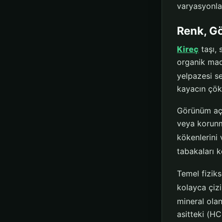
varyasyonlar
Renk, Gö
Kireç
taşı, 
organik madd
yelpazesi se
kayacın çök
Görünüm aç
veya korunmu
kökenlerini 
tabakaları k
Temel fiziks
kolayca çizi
mineral ola
asitteki (H