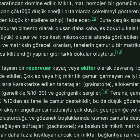
tarafından domine edilir. Mikrit, mat, homojen bir görünüm v
dan çöktüğü düşük enerjili ortamlarda çökelmeyi gösteren i
[15]
en küçük kristallere sahip) ifade eder.
Buna karşılık spar
olduran çimento olarak oluşan daha kaba, eş boyutlu kalsit 
yük) oluşur ve ince kesit mikroskopisi altında görülebilen 
 ve matriksin göreceli oranları, tanelerin çamurlu bir matr
[18]
a kilitlendiği yapılar gibi farklı dokular oluşturur.
ç
taşının bir
rezervuar
kayaç veya
akifer
olarak davranışı iç
e etkiler. Çok az veya hiç mikritik çamur içermeyen ve iyi b
ılarla karakterize edilen tanetaşları (grainstone), allokemle
[19]
 (genellikle %10-30) ve geçirgenlik sergiler.
Tersine, çamu
 %10’dan az tane ile çamur desteklidir, bu da düşük gözenekl
vı akışını engellemesi nedeniyle çok düşük geçirgenliğe yol 
 oluşturduğu ve gözenek boşluklarında kısmen çamurla deste
sağlayan istiftaşları (packstone); ve baskın bir mikrit matri
ndan daha fazla kısıtlayan ancak bir miktar bağlantıya izin v