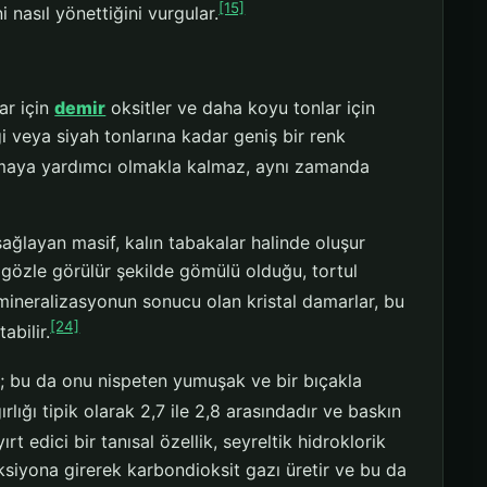
[15]
i nasıl yönettiğini vurgular.
ar için
demir
oksitler ve daha koyu tonlar için
gi veya siyah tonlarına kadar geniş bir renk
amaya yardımcı olmakla kalmaz, aynı zamanda
sağlayan masif, kalın tabakalar halinde oluşur
 gözle görülür şekilde gömülü olduğu, tortul
ineralizasyonun sonucu olan kristal damarlar, bu
[24]
abilir.
lır; bu da onu nispeten yumuşak ve bir bıçakla
rlığı tipik olarak 2,7 ile 2,8 arasındadır ve baskın
ırt edici bir tanısal özellik, seyreltik hidroklorik
iyona girerek karbondioksit gazı üretir ve bu da