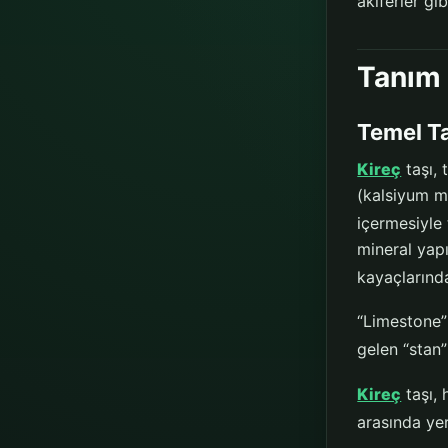
akiferler gib
Tanım 
Temel T
Kireç
taşı, 
(kalsiyum m
içermesiyle 
mineral yap
kayaçlarında
“Limestone”
gelen “stan”
Kireç
taşı, 
arasında yer 