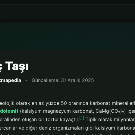
ç Taşı
itmapedia
•
Güncelleme: 31 Aralık 2025
 jeolojik olarak en az yüzde 50 oranında karbonat mineralleri
a
dolomit
(kalsiyum magnezyum karbonat, CaMg(CO₃)₂) içer
[1]
alinden oluşan bir tortul kayaçtır.
Tipik olarak milyonlar
rcanlar ve diğer deniz organizmaları gibi kalsiyum karbonat 