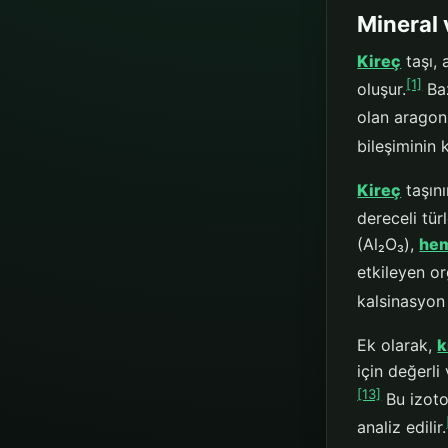
Mineral 
Kireç
taşı, 
[1]
oluşur.
Baz
olan aragonit
bileşiminin 
Kireç
taşını
dereceli tür
(Al₂O₃),
hem
etkileyen or
kalsinasyon i
Ek olarak,
k
için değerli
[13]
Bu izot
analiz edilir.