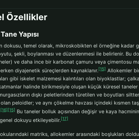
l Özellikler
 Tane Yapısı
n dokusu, temel olarak, mikroskobikten el örneğine kadar 
yutu, şekli, boylanması ve düzenlenmesi ile belirlenir. Bu d
aneler) ve daha ince bir karbonat çamuru veya çimentosu mat
[15]
erken diyajenetik süreçlerden kaynaklanır.
Allokemler bir
arı gibi iskelet malzemesi kalıntıları olan biyoklastlar; çalka
katmanlar halinde birikmesiyle oluşan küçük küresel taneler 
murgasızların dışkı peletlerinden türetilen ve boyutları sil
ı olan peloidler; ve aynı çökelme havzası içindeki kısmen ta
[16]
[15]
.
Bu taneler bolluk açısından değişir ve kaya hacmini
[17]
genel dokuyu etkileyebilir.
okularındaki matriks, allokemler arasındaki boşlukları doldu