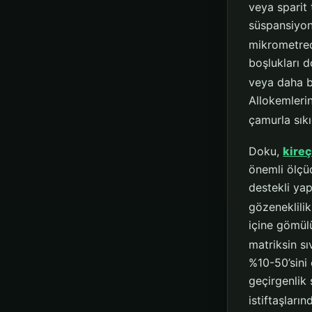
veya sparit 
süspansiyon
mikrometred
boşlukları d
veya daha bü
Allokemlerin
çamurla sıkıc
Doku,
kire
önemli ölçüd
destekli yap
gözeneklilik
içine gömülü
matriksin sı
%10-50’sini
geçirgenlik 
istiftaşları