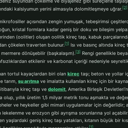
 deniz suyundan çökelme ve diyajenez gibi süreçlerle taşlaşı
[2]
sındaki kalsiyumun yerini almasıyla dolomitleşmeye uğrar.
mikrofosiller açısından zengin yumuşak, tebeşirimsi çeşitlerde
oğun, kristal formlara kadar geniş bir doku ve bileşim yelpaz
rinden (oolitler) oluşan oolitik kireç taşı, kabuk parçaların
[1]
dan çökelen traverten bulunur.
Isı ve basınç altında kireç 
[3]
k mermere dönüşebilir (başkalaşım).
Rengi genellikle beya
sızlıklardan etkilenir ve karbonat içeriği nedeniyle seyrelti
nan tortul kayaçlardan biri olan
kireç
taşı; beton ve yollar 
ve tarım,
su arıtma
ve imalatta kullanılan kireç için bir kayn
itibarıyla kireç taşı ve
dolomit
, Amerika Birleşik Devletleri
 olup, yıllık üretim 1,5 milyar metrik tonu aşmakta ve değer
epheler ve heykeller gibi mimari uygulamalar için değerlidir; 
 lekelenme ve erozyon gibi ayrışma sorunlarına yol açabilir
n yaşlardaki geniş kireç taşı yatakları, kıtanın büyük bir kı
[1]