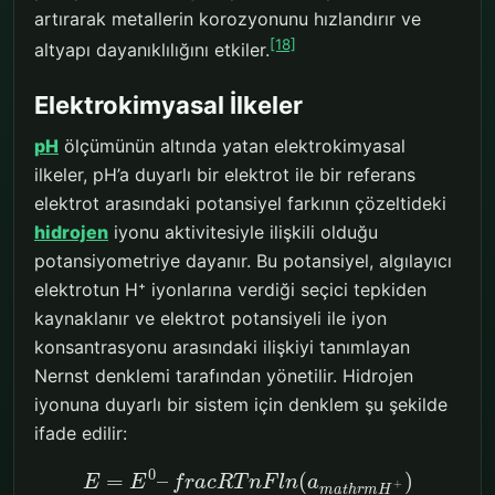
artırarak metallerin korozyonunu hızlandırır ve
[18]
altyapı dayanıklılığını etkiler.
Elektrokimyasal İlkeler
pH
ölçümünün altında yatan elektrokimyasal
ilkeler, pH’a duyarlı bir elektrot ile bir referans
elektrot arasındaki potansiyel farkının çözeltideki
hidrojen
iyonu aktivitesiyle ilişkili olduğu
potansiyometriye dayanır. Bu potansiyel, algılayıcı
elektrotun H⁺ iyonlarına verdiği seçici tepkiden
kaynaklanır ve elektrot potansiyeli ile iyon
konsantrasyonu arasındaki ilişkiyi tanımlayan
Nernst denklemi tarafından yönetilir. Hidrojen
iyonuna duyarlı bir sistem için denklem şu şekilde
ifade edilir:
0
=
–
(
)
E
E
f
r
a
c
R
T
n
F
l
n
a
+
m
a
t
h
r
m
H