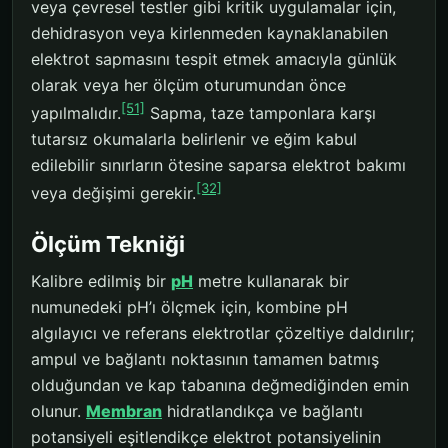
veya çevresel testler gibi kritik uygulamalar için,
dehidrasyon veya kirlenmeden kaynaklanabilen
elektrot sapmasını tespit etmek amacıyla günlük
olarak veya her ölçüm oturumundan önce
[51]
yapılmalıdır.
Sapma, taze tamponlara karşı
tutarsız okumalarla belirlenir ve eğim kabul
edilebilir sınırların ötesine saparsa elektrot bakımı
[32]
veya değişimi gerekir.
Ölçüm Tekniği
Kalibre edilmiş bir
pH
metre kullanarak bir
numunedeki pH’ı ölçmek için, kombine pH
algılayıcı ve referans elektrotlar çözeltiye daldırılır;
ampul ve bağlantı noktasının tamamen batmış
olduğundan ve kap tabanına değmediğinden emin
olunur.
Membran
hidratlandıkça ve bağlantı
potansiyeli eşitlendikçe elektrot potansiyelinin