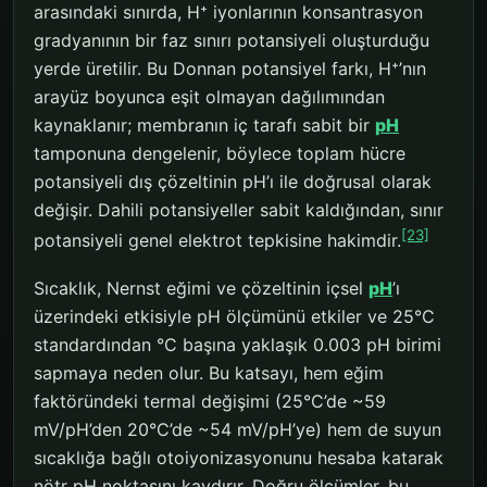
arasındaki sınırda, H⁺ iyonlarının konsantrasyon
gradyanının bir faz sınırı potansiyeli oluşturduğu
yerde üretilir. Bu Donnan potansiyel farkı, H⁺’nın
arayüz boyunca eşit olmayan dağılımından
kaynaklanır; membranın iç tarafı sabit bir
pH
tamponuna dengelenir, böylece toplam hücre
potansiyeli dış çözeltinin pH’ı ile doğrusal olarak
değişir. Dahili potansiyeller sabit kaldığından, sınır
[23]
potansiyeli genel elektrot tepkisine hakimdir.
Sıcaklık, Nernst eğimi ve çözeltinin içsel
pH
’ı
üzerindeki etkisiyle pH ölçümünü etkiler ve 25°C
standardından °C başına yaklaşık 0.003 pH birimi
sapmaya neden olur. Bu katsayı, hem eğim
faktöründeki termal değişimi (25°C’de ~59
mV/pH’den 20°C’de ~54 mV/pH’ye) hem de suyun
sıcaklığa bağlı otoiyonizasyonunu hesaba katarak
nötr pH noktasını kaydırır. Doğru ölçümler, bu