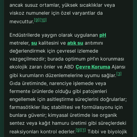
ancak susuz ortamlar, yüksek sıcaklıklar veya
viskoz numuneler için özel varyantlar da
[9]
[10]
mevcuttur.
Endüstrilerde yaygın olarak uygulanan
pH
metreler,
su
kalitesini ve
atık su
arıtımını
değerlendirmek için çevresel izlemede
vazgeçilmezdir; burada optimum pH’ın korunması
ekolojik zararı önler ve ABD
Çevre Koruma
Ajansı
[3]
gibi kurumların düzenlemelerine uyumu sağlar.
Gıda üretiminde, narenciye işlemede veya
fermente ürünlerde olduğu gibi patojenleri
engellemek için asitleştirme süreçlerini doğrularlar;
farmasötikler ilaç stabilitesi ve formülasyonu için
bunlara güvenir; kimyasal üretimde ise organik
sentez veya kağıt hamuru üretimi gibi süreçlerdeki
[9]
[1]
reaksiyonları kontrol ederler.
Tıbbi ve biyolojik