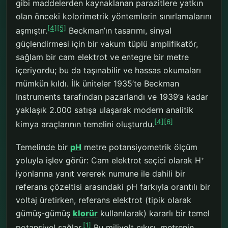
gibi maddelerden kaynaklanan parazitlere yatkın
olan önceki kolorimetrik yöntemlerin sınırlamalarını
[4]
[5]
aşmıştır.
Beckman’ın tasarımı, sinyal
güçlendirmesi için bir vakum tüplü amplifikatör,
sağlam bir cam elektrot ve entegre bir metre
içeriyordu; bu da taşınabilir ve hassas okumaları
mümkün kıldı. İlk üniteler 1935’te Beckman
Instruments tarafından pazarlandı ve 1939’a kadar
yaklaşık 2.000 satışa ulaşarak modern analitik
[4]
[6]
kimya araçlarının temelini oluşturdu.
Temelinde bir
pH
metre potansiyometrik ölçüm
yoluyla işlev görür: Cam elektrot seçici olarak H⁺
iyonlarına yanıt vererek numune ile dahili bir
referans çözeltisi arasındaki pH farkıyla orantılı bir
voltaj üretirken, referans elektrot (tipik olarak
gümüş-gümüş
klorür
kullanılarak) kararlı bir temel
[1]
potansiyel sağlar.
Bu milivolt çıkışı, metrenin