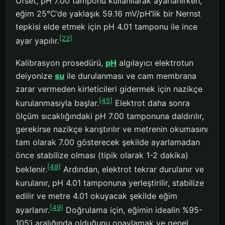
Ofset, pH 7.00 tamponu kullanılarak ayarlanırken,
eğim 25°C’de yaklaşık 59.16 mV/pH’lik bir Nernst
tepkisi elde etmek için pH 4.01 tamponu ile ince
[22]
ayar yapılır.
Kalibrasyon prosedürü,
pH
algılayıcı elektrotun
deiyonize
su
ile durulanması ve cam membrana
zarar vermeden kirleticileri gidermek için nazikçe
[45]
kurulanmasıyla başlar.
Elektrot daha sonra
ölçüm sıcaklığındaki pH 7.00 tamponuna daldırılır,
gerekirse nazikçe karıştırılır ve metrenin okumasını
tam olarak 7.00 gösterecek şekilde ayarlamadan
önce stabilize olması (tipik olarak 1-2 dakika)
[48]
beklenir.
Ardından, elektrot tekrar durulanır ve
kurulanır, pH 4.01 tamponuna yerleştirilir, stabilize
edilir ve metre 4.01 okuyacak şekilde eğim
[49]
ayarlanır.
Doğrulama için, eğimin idealin %95-
105’i aralığında olduğunu onaylamak ve genel