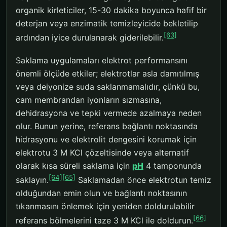
organik kirleticiler, 15-30 dakika boyunca hafif bir
deterjan veya enzimatik temizleyicide bekletilip
[63]
ardından iyice durulanarak giderilebilir.
Saklama uygulamaları elektrot performansını
önemli ölçüde etkiler; elektrotlar asla damıtılmış
veya deiyonize suda saklanmamalıdır, çünkü bu,
cam membrandan iyonların sızmasına,
dehidrasyona ve tepki vermede azalmaya neden
olur. Bunun yerine, referans bağlantı noktasında
hidrasyonu ve elektrolit dengesini korumak için
elektrotu 3 M KCl çözeltisinde veya alternatif
olarak kısa süreli saklama için
pH
4 tamponunda
[64]
[65]
saklayın.
Saklamadan önce elektrotun temiz
olduğundan emin olun ve bağlantı noktasının
tıkanmasını önlemek için yeniden doldurulabilir
[66]
referans bölmelerini taze 3 M KCl ile doldurun.