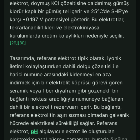
elektrot, doymuş KCl çözeltisine daldırılmış gümüş
klorür kaplı bir gümüş tel içerir ve 25°C’de SHE’ye
karşı +0.197 V potansiyel gösterir. Bu elektrotlar,
tekrarlanabilirlikleri ve elektrokimyasal
kurulumlarda üretim kolaylıkları nedeniyle seçilir.
[29]
[30]
Tasarımda, referans elektrot tipik olarak, iyonik
iletimi kolaylaştırırken dahili dolgu çözeltisi ile
harici numune arasındaki kirlenmeyi en aza
indirmek için bir elektrolit köprüsü görevi gören
seramik veya fiber diyafram gibi gözenekli bir
bağlantı noktası aracılığıyla numuneye bağlanan
dahili bir elektrolit rezervuarı içerir. Bu bağlantı,
referans elektrolitin aşırı sızması olmadan galvanik
hücrede elektriksel sürekliliği sağlar. Referans
elektrot,
pH
algılayıcı elektrot ile oluşturulan
elektrokimyasal hücreyi tamamlar; burada ölçülen