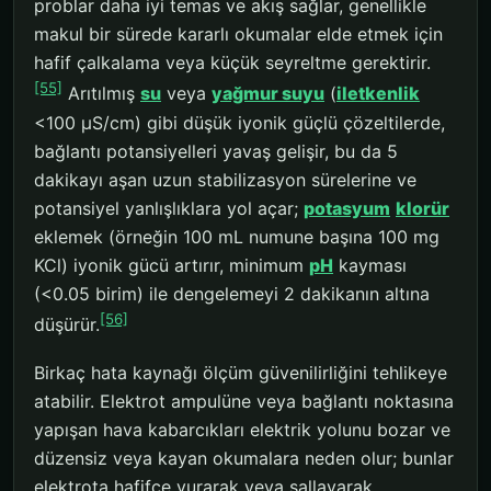
problar daha iyi temas ve akış sağlar, genellikle
makul bir sürede kararlı okumalar elde etmek için
hafif çalkalama veya küçük seyreltme gerektirir.
[55]
Arıtılmış
su
veya
yağmur suyu
(
iletkenlik
<100 μS/cm) gibi düşük iyonik güçlü çözeltilerde,
bağlantı potansiyelleri yavaş gelişir, bu da 5
dakikayı aşan uzun stabilizasyon sürelerine ve
potansiyel yanlışlıklara yol açar;
potasyum
klorür
eklemek (örneğin 100 mL numune başına 100 mg
KCl) iyonik gücü artırır, minimum
pH
kayması
(<0.05 birim) ile dengelemeyi 2 dakikanın altına
[56]
düşürür.
Birkaç hata kaynağı ölçüm güvenilirliğini tehlikeye
atabilir. Elektrot ampulüne veya bağlantı noktasına
yapışan hava kabarcıkları elektrik yolunu bozar ve
düzensiz veya kayan okumalara neden olur; bunlar
elektrota hafifçe vurarak veya sallayarak