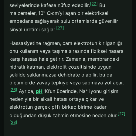
[27]
seviyelerinde kafese nüfuz edebilir.
Bu
malzemeler, 10⁹ Ω·cm’yi aşan bir elektriksel
empedans sağlayarak sulu ortamlarda güvenilir
[27]
sinyal üretimi sağlar.
Hassasiyetine rağmen, cam elektrotun kırılganlığı
onu kullanım veya taşıma sırasında fiziksel hasara
karşı hassas hale getirir. Zamanla, membrandaki
hidratlı katman, elektrolit çözeltisinde uygun
şekilde saklanmazsa dehidrate olabilir, bu da
ölçümlerde yavaş tepkiye veya sapmaya yol açar.
[26]
Ayrıca,
pH
10’un üzerinde, Na⁺ iyonu girişimi
nedeniyle bir alkali hatası ortaya çıkar ve
elektrotun gerçek pH’ı birkaç birime kadar
[27]
olduğundan düşük tahmin etmesine neden olur.
[28]