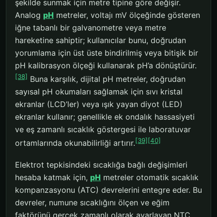
şekilde sunmak için metre tipine göre değişir.
Analog
pH
metreler, voltajı mV ölçeğinde gösteren
iğne tabanlı bir galvanometre veya metre
hareketine sahiptir; kullanıcılar bunu, doğrudan
yorumlama için üst üste bindirilmiş veya bitişik bir
pH kalibrasyon ölçeği kullanarak pH’a dönüştürür.
[38]
Buna karşılık, dijital pH metreler, doğrudan
sayısal pH okumaları sağlamak için sıvı kristal
ekranlar (LCD’ler) veya ışık yayan diyot (LED)
ekranlar kullanır; genellikle ek ondalık hassasiyeti
ve eş zamanlı sıcaklık göstergesi ile laboratuvar
[39]
[40]
ortamlarında okunabilirliği artırır.
Elektrot tepkisindeki sıcaklığa bağlı değişimleri
hesaba katmak için,
pH
metreler otomatik sıcaklık
kompanzasyonu (ATC) devrelerini entegre eder. Bu
devreler, numune sıcaklığını ölçen ve eğim
faktörünü gerçek zamanlı olarak ayarlayan NTC