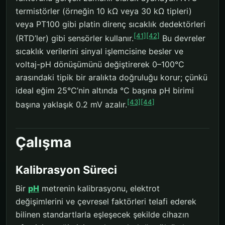
termistörler (örneğin 10 kΩ veya 30 kΩ tipleri)
veya PT100 gibi platin direnç sıcaklık dedektörleri
[41]
[42]
(RTD’ler) gibi sensörler kullanır.
Bu devreler
sıcaklık verilerini sinyal işlemcisine besler ve
voltaj-pH dönüşümünü değiştirerek 0–100°C
arasındaki tipik bir aralıkta doğruluğu korur; çünkü
ideal eğim 25°C’nin altında °C başına pH birimi
[43]
[44]
başına yaklaşık 0.2 mV azalır.
Çalışma
Kalibrasyon Süreci
Bir
pH
metrenin kalibrasyonu, elektrot
değişimlerini ve çevresel faktörleri telafi ederek
bilinen standartlarla eşleşecek şekilde cihazın