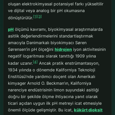
oluşan elektrokimyasal potansiyel farkı yükseltilir
ve dijital veya analog bir pH okumasına
[1]
[3]
dönüştürülür.
pH
ölçümü kavramı, biyokimyasal araştırmalarda
asitlik değerlendirmelerini standartlaştırmak
amacıyla Danimarkalı biyokimyacı Søren
Sørensen’in pH ölçeğini
hidrojen
iyon aktivitesinin
negatif logaritması olarak tanıttığı 1909 yılına
[4]
kadar uzanır.
Ancak pratik enstrümantasyon,
1934 yılında o dönemde Kaliforniya Teknoloji
Enstitüsü’nde yardımcı doçent olan Amerikalı
kimyager Arnold O. Beckman’ın, Kaliforniya
narenciye endüstrisinin limon suyundaki asitliği
doğru bir şekilde ölçme ihtiyacına yanıt olarak
ticari açıdan uygun ilk pH metreyi icat etmesiyle
önemli ölçüde gelişmiştir. Bu icat,
kükürt dioksit