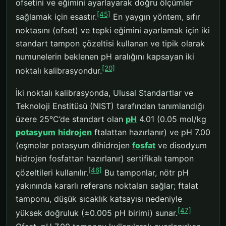
ofsetini ve eğimini ayarlayarak doğru ölçümler
[45]
sağlamak için esastır.
En yaygın yöntem, sıfır
noktasını (ofset) ve tepki eğimini ayarlamak için iki
standart tampon çözeltisi kullanan ve tipik olarak
numunelerin beklenen pH aralığını kapsayan iki
[20]
noktalı kalibrasyondur.
İki noktalı kalibrasyonda, Ulusal Standartlar ve
Teknoloji Enstitüsü (NIST) tarafından tanımlandığı
üzere 25°C’de standart olan
pH
4.01 (0.05 mol/kg
potasyum
hidrojen
ftalattan hazırlanır) ve pH 7.00
(eşmolar potasyum dihidrojen
fosfat
ve disodyum
hidrojen fosfattan hazırlanır) sertifikalı tampon
[46]
çözeltileri kullanılır.
Bu tamponlar, nötr pH
yakınında kararlı referans noktaları sağlar; ftalat
tamponu, düşük sıcaklık katsayısı nedeniyle
[47]
yüksek doğruluk (±0.005 pH birimi) sunar.