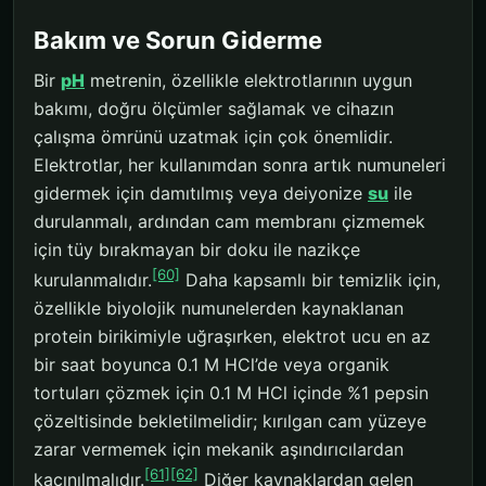
Bakım ve Sorun Giderme
Bir
pH
metrenin, özellikle elektrotlarının uygun
bakımı, doğru ölçümler sağlamak ve cihazın
çalışma ömrünü uzatmak için çok önemlidir.
Elektrotlar, her kullanımdan sonra artık numuneleri
gidermek için damıtılmış veya deiyonize
su
ile
durulanmalı, ardından cam membranı çizmemek
için tüy bırakmayan bir doku ile nazikçe
[60]
kurulanmalıdır.
Daha kapsamlı bir temizlik için,
özellikle biyolojik numunelerden kaynaklanan
protein birikimiyle uğraşırken, elektrot ucu en az
bir saat boyunca 0.1 M HCl’de veya organik
tortuları çözmek için 0.1 M HCl içinde %1 pepsin
çözeltisinde bekletilmelidir; kırılgan cam yüzeye
zarar vermemek için mekanik aşındırıcılardan
[61]
[62]
kaçınılmalıdır.
Diğer kaynaklardan gelen