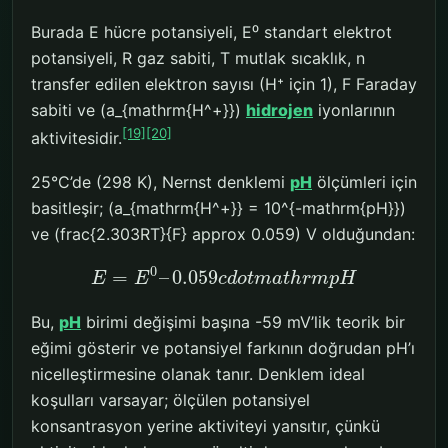
Burada E hücre potansiyeli, E⁰ standart elektrot
potansiyeli, R gaz sabiti, T mutlak sıcaklık, n
transfer edilen elektron sayısı (H⁺ için 1), F Faraday
sabiti ve (a_{mathrm{H^+}})
hidrojen
iyonlarının
[19]
[20]
aktivitesidir.
25°C’de (298 K), Nernst denklemi
pH
ölçümleri için
basitleşir; (a_{mathrm{H^+}} = 10^{-mathrm{pH}})
ve (frac{2.303RT}{F} approx 0.059) V olduğundan:
0
=
–
0.059
E
E
c
d
o
t
m
a
t
h
r
m
p
H
Bu,
pH
birimi değişimi başına -59 mV’lik teorik bir
eğimi gösterir ve potansiyel farkının doğrudan pH’ı
nicelleştirmesine olanak tanır. Denklem ideal
koşulları varsayar; ölçülen potansiyel
konsantrasyon yerine aktiviteyi yansıtır, çünkü