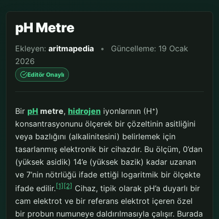
pH Metre
Ekleyen:
aritmapedia
•
Güncelleme: 19 Ocak
2026
Editör Onaylı
Bir
pH
metre
,
hidrojen
iyonlarının (H⁺)
konsantrasyonunu ölçerek bir çözeltinin asitliğini
veya bazlığını (alkalinitesini) belirlemek için
tasarlanmış elektronik bir cihazdır. Bu ölçüm, 0’dan
(yüksek asidik) 14’e (yüksek bazik) kadar uzanan
ve 7’nin nötrlüğü ifade ettiği logaritmik bir ölçekte
[1]
[2]
ifade edilir.
Cihaz, tipik olarak pH’a duyarlı bir
cam elektrot ve bir referans elektrot içeren özel
bir probun numuneye daldırılmasıyla çalışır. Burada