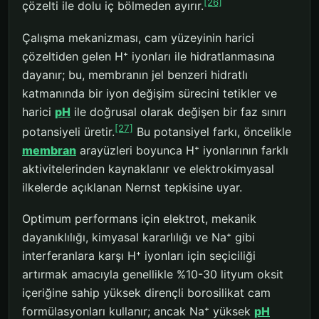
[26]
çözelti ile dolu iç bölmeden ayırır.
Çalışma mekanizması, cam yüzeyinin harici
çözeltiden gelen H⁺ iyonları ile hidratlanmasına
dayanır; bu, membranın jel benzeri hidratlı
katmanında bir iyon değişim sürecini tetikler ve
harici
pH
ile doğrusal olarak değişen bir faz sınırı
[27]
potansiyeli üretir.
Bu potansiyel farkı, öncelikle
membran
arayüzleri boyunca H⁺ iyonlarının farklı
aktivitelerinden kaynaklanır ve elektrokimyasal
ilkelerde açıklanan Nernst tepkisine uyar.
Optimum performans için elektrot, mekanik
dayanıklılığı, kimyasal kararlılığı ve Na⁺ gibi
interferanlara karşı H⁺ iyonları için seçiciliği
artırmak amacıyla genellikle %10-30 lityum oksit
içeriğine sahip yüksek dirençli borosilikat cam
formülasyonları kullanır; ancak Na⁺ yüksek
pH