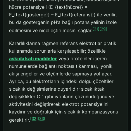
hücre potansiyeli (E_{text{hücre}} =
E_{text{gösterge}} – E_{text{referans}}) ile verilir,
bu da göstergenin pH’a bağlı potansiyelinin izole
[31]
[29]
edilmesini ve nicelleştirilmesini sağlar.
Kararlılıklarına rağmen referans elektrotlar pratik
kullanımda sorunlarla karşılaşabilir; özellikle
askıda katı maddeler
veya proteinler içeren
numunelerde bağlantı noktası tıkanması, iyonik
akışı engeller ve ölçümlerde sapmaya yol açar.
Ayrıca, bu elektrotların içindeki dolgu çözeltileri
sıcaklık değişimlerine duyarlıdır; sıcaklıktaki
değişiklikler Cl⁻ gibi iyonların çözünürlüğünü ve
aktivitesini değiştirerek elektrot potansiyelini
kaydırır ve doğruluk için sıcaklık kompanzasyonu
[32]
[33]
gerektirir.