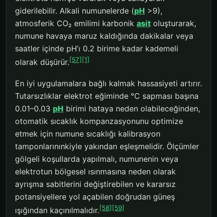
giderilebilir. Alkali numunelerde (
pH
>9),
atmosferik CO₂ emilimi karbonik
asit
oluşturarak,
numune havaya maruz kaldığında dakikalar veya
saatler içinde pH’ı 0.2 birime kadar kademeli
[57]
[1]
olarak düşürür.
En iyi uygulamalara bağlı kalmak hassasiyeti artırır.
Tutarsızlıklar elektrot eğiminde °C sapması başına
0.01–0.03
pH
birimi hataya neden olabileceğinden,
otomatik sıcaklık kompanzasyonunu optimize
etmek için numune sıcaklığı kalibrasyon
tamponlarınınkiyle yakından eşleşmelidir. Ölçümler
gölgeli koşullarda yapılmalı, numunenin veya
elektrotun bölgesel ısınmasına neden olarak
ayrışma sabitlerini değiştirebilen ve kararsız
potansiyellere yol açabilen doğrudan güneş
[58]
[59]
ışığından kaçınılmalıdır.