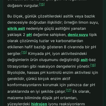
[15]
doğasını vurgular.
Bu ölçek, günlük çözeltilerdeki asitlik veya bazlık
derecesiyle doğrudan ilişkilidir; örneğin limon suyu,
sitrik asit
nedeniyle güçlü asitliğini yansıtan
yaklaşık 2
pH
değerine sahipken,
deniz suyu
tipik
olarak çözünmüş tuzlar ve karbonatlardan
etkilenen hafif bazlığı gösteren 8 civarında bir pH
[15]
sergiler.
Kimyada pH, iyon aktivitesindeki
değişimlerin ürün oluşumunu değiştirdiği
asit
-baz
[16]
titrasyonları gibi reaksiyon dengelerini yönetir.
Biyolojide, hassas pH kontrolü enzim aktivitesi için
gereklidir, çünkü birçok enzim aktif
konformasyonlarını korumak için yalnızca dar pH
[17]
aralıklarında en iyi şekilde çalışır.
Ek olarak,
malzeme biliminde düşük pH ortamları,
yüzeylerdeki
hidrojen
iyonu reaksiyonlarını