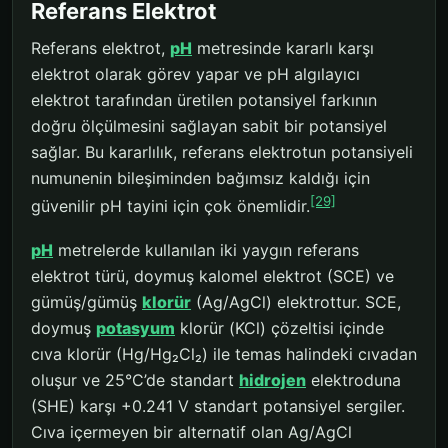
Referans Elektrot
Referans elektrot,
pH
metresinde kararlı karşı
elektrot olarak görev yapar ve pH algılayıcı
elektrot tarafından üretilen potansiyel farkının
doğru ölçülmesini sağlayan sabit bir potansiyel
sağlar. Bu kararlılık, referans elektrotun potansiyeli
numunenin bileşiminden bağımsız kaldığı için
[29]
güvenilir pH tayini için çok önemlidir.
pH
metrelerde kullanılan iki yaygın referans
elektrot türü, doymuş kalomel elektrot (SCE) ve
gümüş/gümüş
klorür
(Ag/AgCl) elektrottur. SCE,
doymuş
potasyum
klorür (KCl) çözeltisi içinde
cıva klorür (Hg/Hg₂Cl₂) ile temas halindeki cıvadan
oluşur ve 25°C’de standart
hidrojen
elektroduna
(SHE) karşı +0.241 V standart potansiyel sergiler.
Cıva içermeyen bir alternatif olan Ag/AgCl