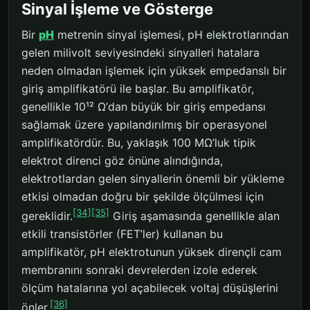
Sinyal İşleme ve Gösterge
Bir
pH
metrenin sinyal işlemesi, pH elektrotlarından
gelen milivolt seviyesindeki sinyalleri hatalara
neden olmadan işlemek için yüksek empedanslı bir
giriş amplifikatörü ile başlar. Bu amplifikatör,
genellikle 10¹² Ω’dan büyük bir giriş empedansı
sağlamak üzere yapılandırılmış bir operasyonel
amplifikatördür. Bu, yaklaşık 100 MΩ’luk tipik
elektrot direnci göz önüne alındığında,
elektrotlardan gelen sinyallerin önemli bir yükleme
etkisi olmadan doğru bir şekilde ölçülmesi için
[34]
[35]
gereklidir.
Giriş aşamasında genellikle alan
etkili transistörler (FET’ler) kullanan bu
amplifikatör, pH elektrotunun yüksek dirençli cam
membranını sonraki devrelerden izole ederek
ölçüm hatalarına yol açabilecek voltaj düşüşlerini
[36]
önler.