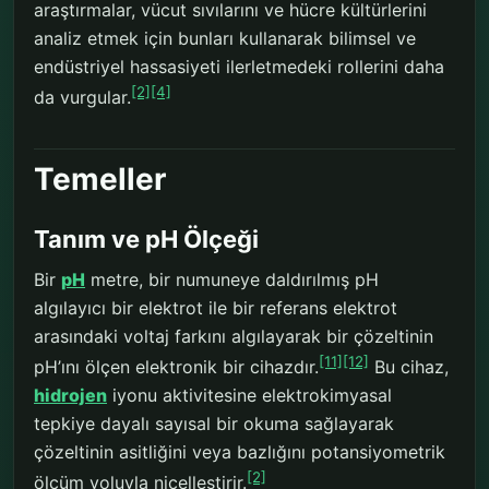
araştırmalar, vücut sıvılarını ve hücre kültürlerini
analiz etmek için bunları kullanarak bilimsel ve
endüstriyel hassasiyeti ilerletmedeki rollerini daha
[2]
[4]
da vurgular.
Temeller
Tanım ve pH Ölçeği
Bir
pH
metre, bir numuneye daldırılmış pH
algılayıcı bir elektrot ile bir referans elektrot
arasındaki voltaj farkını algılayarak bir çözeltinin
[11]
[12]
pH’ını ölçen elektronik bir cihazdır.
Bu cihaz,
hidrojen
iyonu aktivitesine elektrokimyasal
tepkiye dayalı sayısal bir okuma sağlayarak
çözeltinin asitliğini veya bazlığını potansiyometrik
[2]
ölçüm yoluyla nicelleştirir.