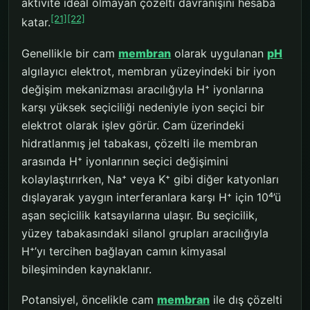
aktivite ideal olmayan çözelti davranışını hesaba
[21]
[22]
katar.
Genellikle bir cam
membran
olarak uygulanan
pH
algılayıcı elektrot, membran yüzeyindeki bir iyon
değişim mekanizması aracılığıyla H⁺ iyonlarına
karşı yüksek seçiciliği nedeniyle iyon seçici bir
elektrot olarak işlev görür. Cam üzerindeki
hidratlanmış jel tabakası, çözelti ile membran
arasında H⁺ iyonlarının seçici değişimini
kolaylaştırırken, Na⁺ veya K⁺ gibi diğer katyonları
dışlayarak yaygın interferanlara karşı H⁺ için 10⁴’ü
aşan seçicilik katsayılarına ulaşır. Bu seçicilik,
yüzey tabakasındaki silanol grupları aracılığıyla
H⁺’yı tercihen bağlayan camın kimyasal
bileşiminden kaynaklanır.
Potansiyel, öncelikle cam
membran
ile dış çözelti