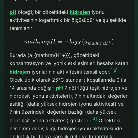
pH
ölçeği, bir çözeltideki
hidrojen
iyonu
aktivitesinin logaritmik bir ölçüsüdür ve şu şekilde
tanımlanır:
=
−
(
)
m
a
t
h
r
m
p
H
l
o
g
a
+
10
m
a
t
h
r
m
H
Burada (a_{mathrm{H^+}}), çözeltideki
konsantrasyon ve iyonik etkileşimleri hesaba katan
[13]
hidrojen
iyonlarının aktivitesini temsil eder.
Ölçek tipik olarak 25°C standart koşullarında 0 ila
14 arasında değişir;
pH
7 nötrlüğü (eşit hidrojen ve
hidroksit iyonu aktiviteleri), 7’nin altındaki değerler
asitliği (daha yüksek hidrojen iyonu aktivitesi) ve
7’nin üzerindeki değerler bazlığı (daha yüksek
[14]
hidroksit iyonu aktivitesi) gösterir.
Ölçekteki
her birim değişikliği, hidrojen iyonu aktivitesinde
on katlık bir farka karşılık gelir ve logaritmik