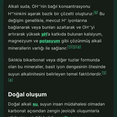
Alkali suda, OH⁻’nin bağıl konsantrasyonu
[6]
H⁺’ninkini aşarak bazik bir çözelti oluşturur.
Bu
değişim genellikle, mevcut H⁺ iyonlarına
bağlanarak veya bunları azaltarak ve OH⁻’yi
artırarak yüksek
pH
’a katkıda bulunan kalsiyum,
magnezyum ve
potasyum
gibi çözünmüş alkali
[1]
[5]
[4]
minerallerin varlığı ile sağlanır.
Sıklıkla bikarbonat veya diğer tuzlar formunda
olan bu mineraller, basit iyon dengesinin ötesinde
[5]
suyun alkalinitesini belirleyen temel faktörlerdir.
[4]
Doğal oluşum
Doğal alkali
su
, suyun insan müdahalesi olmadan
karbonat açısından zengin jeolojik oluşumlarla