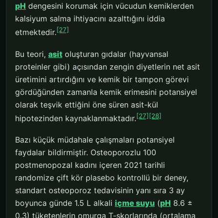
pH
dengesini korumak için vücudun kemiklerden
kalsiyum salma ihtiyacını azalttığını iddia
[27]
etmektedir.
Bu teori,
asit
oluşturan gıdalar (hayvansal
proteinler gibi) açısından zengin diyetlerin net asit
üretimini artırdığını ve kemik bir tampon görevi
gördüğünden zamanla kemik erimesini potansiyel
olarak teşvik ettiğini öne süren asit-kül
[27]
[28]
hipotezinden kaynaklanmaktadır.
Bazı küçük müdahale çalışmaları potansiyel
faydalar bildirmiştir. Osteoporozlu 100
postmenopozal kadını içeren 2021 tarihli
randomize çift kör plasebo kontrollü bir deney,
standart osteoporoz tedavisinin yanı sıra 3 ay
boyunca günde 1.5 L alkali
içme suyu
(
pH
8.6 ±
0.3) tüketenlerin omurga T-skorlarında (ortalama