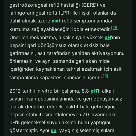
gastroözofageal reflü hastalığı (GERD) ve
laringofaringeal reflü (LPR) ile ilişkili olanlar da
dahil olmak üzere
asit
reflü semptomlarından
[25]
kurtulma sağlayabileceğini iddia etmektedir.
Önerilen mekanizma, alkali suyun yüksek
pH
’ının
pepsini geri dönüşümsüz olarak etkisiz hale
getirmesini, asit tarafından yeniden aktivasyonunu
önlemesini ve aynı zamanda geri akan mide
içeriğinden kaynaklanan tahrişi azaltmak için asit
[25]
tamponlama kapasitesi sunmasını içerir.
2012 tarihli in vitro bir çalışma, 8.8
pH
’lı alkali
suyun insan pepsinini anında ve geri dönüşümsüz
olarak denatüre ederek inaktif hale getirdiğini,
pepsin stabilitesini etkilemeyen 7.0 civarındaki
pH’lı geleneksel suyun aksine bunu yaptığını
göstermiştir. Aynı
su
, yaygın şişelenmiş sulara