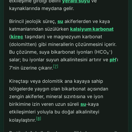
etkileşime girdiği belirli
yeraltı suyu
ve
kaynaklarında meydana gelir.
Birincil jeolojik süreç,
su
akiferlerden ve kaya
katmanlarından süzülürken
kalsiyum karbonat
(
kireç
taşından) ve magnezyum karbonat
(dolomitten) gibi minerallerin çözünmesini içerir.
Bu çözünme, suya bikarbonat iyonları (HCO₃⁻)
salar; bu iyonlar suyun alkalinitesini artırır ve
pH
’ı
[7]
7’nin üzerine çıkarır.
Kireçtaşı veya dolomitik ana kayaya sahip
bölgelerde yaygın olan bikarbonat açısından
zengin akiferler, mineral sızıntısına ve iyon
birikimine izin veren uzun süreli
su
-kaya
etkileşimleri yoluyla bu doğal alkaliniteyi
[8]
kolaylaştırır.