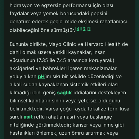
hidrasyon ve egzersiz performansı için olası
faydalar veya yemek borusundaki pepsini
denatüre ederek geçici mide ekşimesi rahatlaması
[4]
[3]
[1]
olabileceğini öne sürmüştür.
Bununla birlikte, Mayo Clinic ve Harvard Health de
dahil olmak üzere yetkili kaynaklar, insan
vücudunun (7.35 ile 7.45 arasında koruyarak)
akciğerleri ve böbrekleri içeren mekanizmalar
yoluyla kan
pH
’ını sıkı bir şekilde düzenlediği ve
alkali sudan kaynaklanan sistemik etkileri olası
kılmadığı için, geniş
sağlık
iddialarını destekleyen
bilimsel kanıtların sınırlı veya yetersiz olduğunu
belirtmektedir. Varsa çoğu fayda lokalize (örn. kısa
süreli
asit
reflü rahatlaması) veya başlangıç
niteliğinde görünmektedir; kanser veya inme gibi
hastalıkları önlemek, uzun ömrü artırmak veya