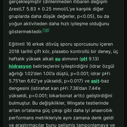
gerçekleşmiştir (dinlenmeden itibaren değişim
ΔrestLT 5.83 ± 0.25 mmol/L’ye karşılık diğer
gruplarda daha düşük değerler, p<0.05), bu da
yoğun aktiviteden daha hızlı iyileşme olduğunu
[19]
göstermektedir.
Eğitimli 16 erkek dövüş sporu sporcusunu içeren
2018 tarihli çift kör, plasebo kontrollü bir deney, üç
haftalık yüksek alkali
su
alımının (
pH
9.13)
hidrasyon
belirteçlerini iyileştirdiğini (idrar özgül
ağırlığı 1.02’den 1.00’a düştü, p=0.001; idrar pH’ı
5.75’ten 6.62’ye yükseldi, p=0.017) ve
asit
-baz
dengesini (istirahat kan pH’ı 7.36’dan 7.44’e
yükseldi, p=0.001; bikarbonat arttı) geliştirdiğini
bulmuştur. Bu değişiklikler, Wingate testlerinde
artan ortalama güç çıkışı gibi daha iyi anaerobik
performans metrikleriyle aynı zamana denk geldi
ve araştırmacılar bunu gelişmiş tamponlamaya ve