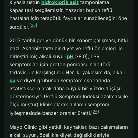
kıyasla üstün
hidroklorik asit
tamponlama
kapasitesi sergilemiştir. Yazarlar bunun reflü
hastaları için terapötik faydalar sunabileceğini öne
[25]
sürdüler.
2017 tarihli geriye dönük bir kohort çalışması, bitki
bazlı Akdeniz tarzı bir diyet ve reflü önlemleri ile
birleştirilmiş alkali suyu (
pH
>8.0), LPR
semptomları için proton pompası inhibitörü
tedavisi ile karşılaştırdı. Her iki yaklaşım da, alkali
su
ve diyet grubunun semptom skorlarında
istatistiksel olarak daha büyük bir yüzde düşüşü
göstermesiyle (Reflü Semptom İndeksi azalması ile
ölçülmüştür) klinik olarak anlamlı semptom
[26]
iyileşmesinde benzer oranlar üretti.
Mayo Clinic gibi yetkili kaynaklar, bazı çalışmaların
alkali suyun, özellikle diyet değişiklikleriyle