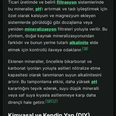
Ticari üretimde ve belirli
filtrasyon
sistemlerinde
bu mineraller,
pH
’ı artırmak ve tadı iyileştirmek için
özel olarak kalsiyum ve magnezyum ekleyen
sistemlerde görüldüğü gibi dozajlama veya
yeniden
mineralizasyon
filtreleri yoluyla verilir. Bu
yöntem, doğal kaynak mineralizasyonundan
farklıdır ve bunun yerine tutarlı
alkalinite
elde
[18]
etmek için kontrollü ilaveye odaklanır.
Eklenen mineraller, öncelikle bikarbonat ve
karbonat iyonları yoluyla asitleri nötralize etme
kapasitesi olarak tanımlanan suyun alkalinitesini
artırır. Bu tamponlama etkisi, daha yüksek
pH
kararlılığını teşvik ederek, suyu düşük mineralli
veya saf suya kıyasla asitlenmeye karşı daha
[19]
[17]
dirençli hale getirir.
Kimyasal ve Kendin Yap (DIY)