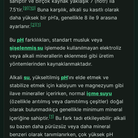
sahiptir ve birçok kaynak yaklaşık 7 (nötr) ila
[9]
[10]
7.5’tir.
Buna karşılık, alkali su kasıtlı olarak
daha yüksek bir pH’a, genellikle 8 ile 9 arasına
[2]
[1]
ayarlanır.
Bu
pH
farklılıkları, standart musluk veya
şişelenmiş su
işlemede kullanılmayan elektroliz
veya alkali minerallerin eklenmesi gibi üretim
yöntemlerinden kaynaklanmaktadır.
Alkali
su
, yükseltilmiş
pH
’ını elde etmek ve
stabilize etmek için kalsiyum ve magnezyum gibi
ilave mineraller içerirken, normal
içme suyu
(özellikle arıtılmış veya damıtılmış çeşitler) doğal
olarak bulunmadıkça genellikle minimum mineral
[1]
içeriğine sahiptir.
Bu fark tadı etkileyebilir; alkali
su bazen daha pürüzsüz veya daha mineral
benzeri olarak tanımlanırken, çok yüksek pH