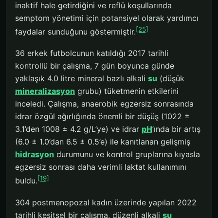
inaktif hale getirdiğini ve reflü koşullarında
semptom yönetimi için potansiyel olarak yardımcı
[25]
faydalar sunduğunu göstermiştir.
36 erkek futbolcunun katıldığı 2017 tarihli
kontrollü bir çalışma, 7 gün boyunca günde
yaklaşık 4.0 litre mineral bazlı alkali
su
(düşük
mineralizasyon
grubu) tüketmenin etkilerini
inceledi. Çalışma, anaerobik egzersiz sonrasında
idrar özgül ağırlığında önemli bir düşüş (1022 ±
3.1’den 1008 ± 4.2 g/L’ye) ve idrar
pH
’ında bir artış
(6.0 ± 1.0’dan 6.5 ± 0.5’e) ile kanıtlanan gelişmiş
hidrasyon
durumunu ve kontrol gruplarına kıyasla
egzersiz sonrası daha verimli laktat kullanımını
[19]
buldu.
304 postmenopozal kadın üzerinde yapılan 2022
tarihli kesitsel bir çalışma, düzenli alkali
su