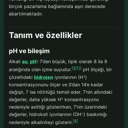
birçok pazarlama bağlamında aşırı derecede
abartılmaktadır.
Tanım ve özellikler
pH ve bileşim
Alkali
su
,
pH
’ı 7’den büyük, tipik olarak 8 ila 9
[5]
[1]
aralığında olan içme suyudur.
pH ölçeği, bir
çözeltideki
hidrojen
iyonlarının (H⁺)
konsantrasyonunu ölçer ve 0’dan 14’e kadar
değişir, 7 ise nötrlüğü temsil eder. 7’nin altındaki
değerler, daha yüksek H⁺ konsantrasyonu
nedeniyle asitliği gösterirken, 7’nin üzerindeki
değerler, hidroksit iyonlarının (OH⁻) baskınlığı
[6]
nedeniyle alkaliniteyi gösterir.