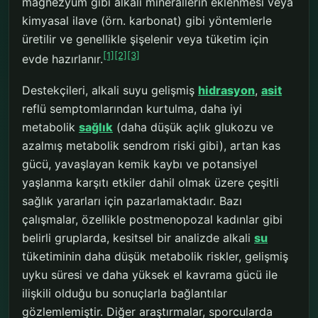
magnezyum gibi alkali minerallerin eklenmesi veya
kimyasal ilave (örn. karbonat) gibi yöntemlerle
üretilir ve genellikle şişelenir veya tüketim için
[1]
[2]
[3]
evde hazırlanır.
Destekçileri, alkali suyu gelişmiş
hidrasyon
,
asit
reflü semptomlarından kurtulma, daha iyi
metabolik
sağlık
(daha düşük açlık glukozu ve
azalmış metabolik sendrom riski gibi), artan kas
gücü, yavaşlayan kemik kaybı ve potansiyel
yaşlanma karşıtı etkiler dahil olmak üzere çeşitli
sağlık yararları için pazarlamaktadır. Bazı
çalışmalar, özellikle postmenopozal kadınlar gibi
belirli gruplarda, kesitsel bir analizde alkali
su
tüketiminin daha düşük metabolik riskler, gelişmiş
uyku süresi ve daha yüksek el kavrama gücü ile
ilişkili olduğu bu sonuçlarla bağlantılar
gözlemlemiştir. Diğer araştırmalar, sporcularda