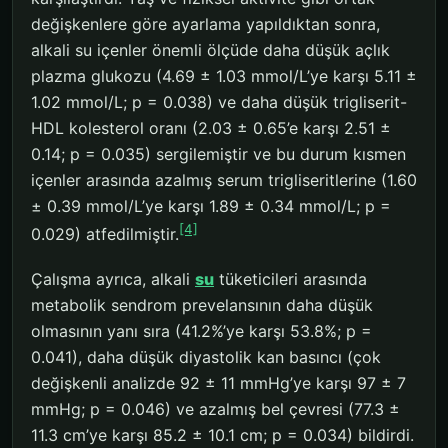
değişkenlere göre ayarlama yapıldıktan sonra,
alkali su içenler önemli ölçüde daha düşük açlık
plazma glukozu (4.69 ± 1.03 mmol/L’ye karşı 5.11 ±
1.02 mmol/L; p = 0.038) ve daha düşük trigliserit-
HDL kolesterol oranı (2.03 ± 0.65’e karşı 2.51 ±
0.14; p = 0.035) sergilemiştir ve bu durum kısmen
içenler arasında azalmış serum trigliseritlerine (1.60
± 0.39 mmol/L’ye karşı 1.89 ± 0.34 mmol/L; p =
[4]
0.029) atfedilmiştir.
Çalışma ayrıca, alkali
su
tüketicileri arasında
metabolik sendrom prevelansının daha düşük
olmasının yanı sıra (41.2%’ye karşı 53.8%; p =
0.041), daha düşük diyastolik kan basıncı (çok
değişkenli analizde 92 ± 11 mmHg’ye karşı 97 ± 7
mmHg; p = 0.046) ve azalmış bel çevresi (77.3 ±
11.3 cm’ye karşı 85.2 ± 10.1 cm; p = 0.034) bildirdi.