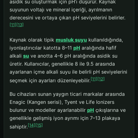
asidik su oluşturmak için pH’ı düşürür. Kaynak
suyunun voltajı ve mineral içeriği, ayrılmanın
derecesini ve ortaya çıkan pH seviyelerini belirler.
[11]
[13]
Kaynak olarak tipik
musluk suyu
kullanıldığında,
iyonlaştırıcılar katotta 8–11
pH
aralığında hafif
alkali
su
ve anotta 4–6 pH aralığında asidik su
üretir. Kullanıcılar, genellikle 8 ile 9.5 arasında
ayarlanan içme alkali suyu ile belirli pH seviyelerini
[11]
[12]
seçmek için ayarları düzenleyebilir.
Bu cihazları sunan yaygın ticari markalar arasında
Enagic (Kangen serisi), Tyent ve Life Ionizers
bulunur ve modeller ayarlanabilir
pH
çıkışlarına ve
genellikle gelişmiş iyon ayrımı için 7–13 plakaya
[14]
[15]
sahiptir.