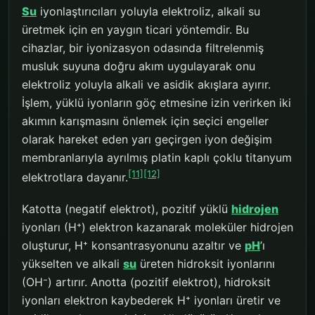
Su
iyonlaştırıcıları yoluyla elektroliz, alkali su
üretmek için en yaygın ticari yöntemdir. Bu
cihazlar, bir iyonizasyon odasında filtrelenmiş
musluk suyuna doğru akım uygulayarak onu
elektroliz yoluyla alkali ve asidik akışlara ayırır.
İşlem, yüklü iyonların göç etmesine izin verirken iki
akımın karışmasını önlemek için seçici engeller
olarak hareket eden yarı geçirgen iyon değişim
membranlarıyla ayrılmış platin kaplı çoklu titanyum
[11]
[12]
elektrotlara dayanır.
Katotta (negatif elektrot), pozitif yüklü
hidrojen
iyonları (H⁺) elektron kazanarak moleküler hidrojen
oluşturur, H⁺ konsantrasyonunu azaltır ve
pH
’ı
yükselten ve alkali
su
üreten hidroksit iyonlarını
(OH⁻) artırır. Anotta (pozitif elektrot), hidroksit
iyonları elektron kaybederek H⁺ iyonları üretir ve