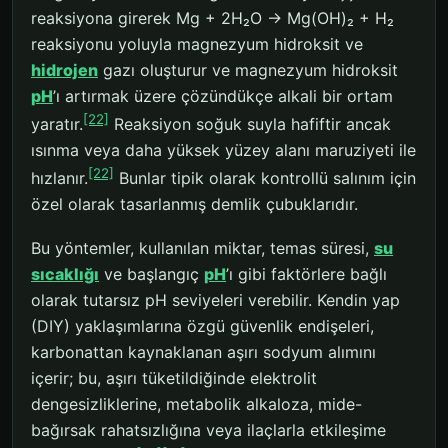
reaksiyona girerek Mg + 2H₂O → Mg(OH)₂ + H₂
reaksiyonu yoluyla magnezyum hidroksit ve
hidrojen
gazı oluşturur ve magnezyum hidroksit
pH
’ı artırmak üzere çözündükçe alkali bir ortam
[22]
yaratır.
Reaksiyon soğuk suyla hafiftir ancak
ısınma veya daha yüksek yüzey alanı maruziyeti ile
[22]
hızlanır.
Bunlar tipik olarak kontrollü salınım için
özel olarak tasarlanmış demlik çubuklarıdır.
Bu yöntemler, kullanılan miktar, temas süresi,
su
sıcaklığı
ve başlangıç
pH
’ı gibi faktörlere bağlı
olarak tutarsız pH seviyeleri verebilir. Kendin yap
(DIY) yaklaşımlarına özgü güvenlik endişeleri,
karbonattan kaynaklanan aşırı sodyum alımını
içerir; bu, aşırı tüketildiğinde elektrolit
dengesizliklerine, metabolik alkaloza, mide-
bağırsak rahatsızlığına veya ilaçlarla etkileşime