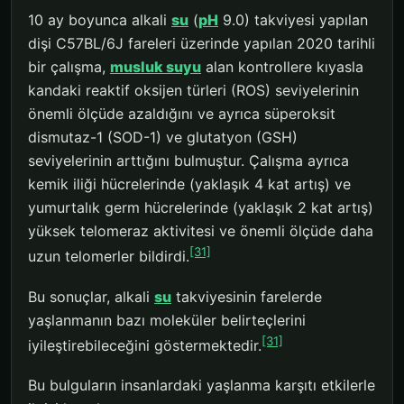
10 ay boyunca alkali
su
(
pH
9.0) takviyesi yapılan
dişi C57BL/6J fareleri üzerinde yapılan 2020 tarihli
bir çalışma,
musluk suyu
alan kontrollere kıyasla
kandaki reaktif oksijen türleri (ROS) seviyelerinin
önemli ölçüde azaldığını ve ayrıca süperoksit
dismutaz-1 (SOD-1) ve glutatyon (GSH)
seviyelerinin arttığını bulmuştur. Çalışma ayrıca
kemik iliği hücrelerinde (yaklaşık 4 kat artış) ve
yumurtalık germ hücrelerinde (yaklaşık 2 kat artış)
yüksek telomeraz aktivitesi ve önemli ölçüde daha
[31]
uzun telomerler bildirdi.
Bu sonuçlar, alkali
su
takviyesinin farelerde
yaşlanmanın bazı moleküler belirteçlerini
[31]
iyileştirebileceğini göstermektedir.
Bu bulguların insanlardaki yaşlanma karşıtı etkilerle