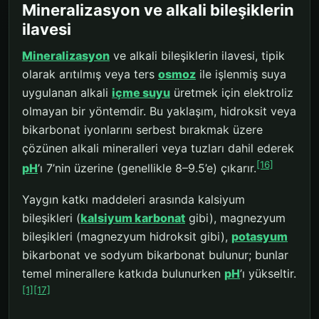
Mineralizasyon ve alkali bileşiklerin
ilavesi
Mineralizasyon
ve alkali bileşiklerin ilavesi, tipik
olarak arıtılmış veya ters
osmoz
ile işlenmiş suya
uygulanan alkali
içme suyu
üretmek için elektroliz
olmayan bir yöntemdir. Bu yaklaşım, hidroksit veya
bikarbonat iyonlarını serbest bırakmak üzere
çözünen alkali mineralleri veya tuzları dahil ederek
[16]
pH
’ı 7’nin üzerine (genellikle 8–9.5’e) çıkarır.
Yaygın katkı maddeleri arasında kalsiyum
bileşikleri (
kalsiyum karbonat
gibi), magnezyum
bileşikleri (magnezyum hidroksit gibi),
potasyum
bikarbonat ve sodyum bikarbonat bulunur; bunlar
temel minerallere katkıda bulunurken
pH
’ı yükseltir.
[1]
[17]