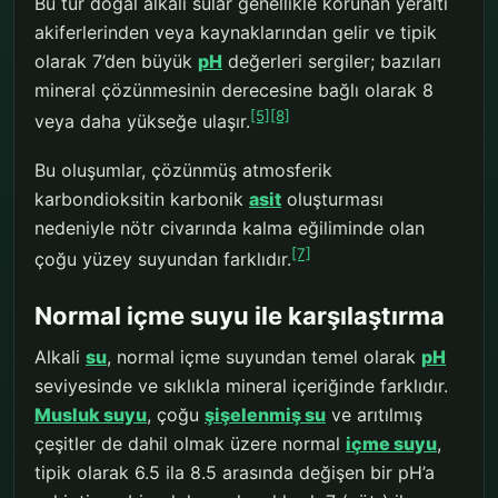
Bu tür doğal alkali sular genellikle korunan yeraltı
akiferlerinden veya kaynaklarından gelir ve tipik
olarak 7’den büyük
pH
değerleri sergiler; bazıları
mineral çözünmesinin derecesine bağlı olarak 8
[5]
[8]
veya daha yükseğe ulaşır.
Bu oluşumlar, çözünmüş atmosferik
karbondioksitin karbonik
asit
oluşturması
nedeniyle nötr civarında kalma eğiliminde olan
[7]
çoğu yüzey suyundan farklıdır.
Normal içme suyu ile karşılaştırma
Alkali
su
, normal içme suyundan temel olarak
pH
seviyesinde ve sıklıkla mineral içeriğinde farklıdır.
Musluk suyu
, çoğu
şişelenmiş su
ve arıtılmış
çeşitler de dahil olmak üzere normal
içme suyu
,
tipik olarak 6.5 ila 8.5 arasında değişen bir pH’a