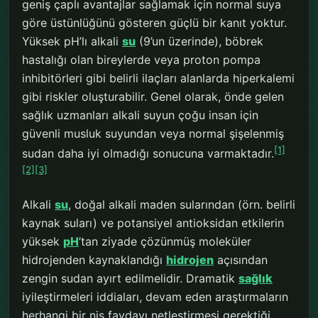
geniş çaplı avantajlar sağlamak için normal suya
göre üstünlüğünü gösteren güçlü bir kanıt yoktur.
Yüksek pH’lı alkali
su
(9’un üzerinde), böbrek
hastalığı olan bireylerde veya proton pompa
inhibitörleri gibi belirli ilaçları alanlarda hiperkalemi
gibi riskler oluşturabilir. Genel olarak, önde gelen
sağlık uzmanları alkali suyun çoğu insan için
güvenli musluk suyundan veya normal şişelenmiş
[1]
sudan daha iyi olmadığı sonucuna varmaktadır.
[2]
[3]
Alkali
su
, doğal alkali maden sularından (örn. belirli
kaynak suları) ve potansiyel antioksidan etkilerin
yüksek
pH
’tan ziyade çözünmüş moleküler
hidrojenden kaynaklandığı
hidrojen
açısından
zengin sudan ayırt edilmelidir. Dramatik
sağlık
iyileştirmeleri iddiaları, devam eden araştırmaların
herhangi bir niş faydayı netleştirmesi gerektiği