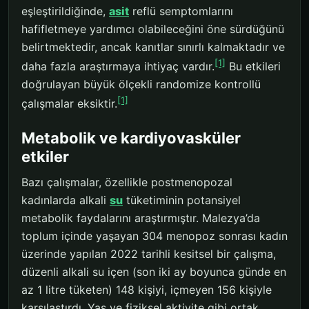
eşleştirildiğinde,
asit
reflü semptomlarını
hafifletmeye yardımcı olabileceğini öne sürdüğünü
belirtmektedir, ancak kanıtlar sınırlı kalmaktadır ve
[1]
daha fazla araştırmaya ihtiyaç vardır.
Bu etkileri
doğrulayan büyük ölçekli randomize kontrollü
[1]
çalışmalar eksiktir.
Metabolik ve kardiyovasküler
etkiler
Bazı çalışmalar, özellikle postmenopozal
kadınlarda alkali
su
tüketiminin potansiyel
metabolik faydalarını araştırmıştır. Malezya’da
toplum içinde yaşayan 304 menopoz sonrası kadın
üzerinde yapılan 2022 tarihli kesitsel bir çalışma,
düzenli alkali su içen (son iki ay boyunca günde en
az 1 litre tüketen) 148 kişiyi, içmeyen 156 kişiyle
karşılaştırdı. Yaş ve fiziksel aktivite gibi ortak