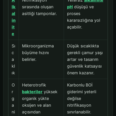
lk
sırasında oluşan
pH
düşüşü ve
al
asitliği tamponlar.
proses
in
kararsızlığına yol
it
açabilir.
e
Sı
Mikroorganizma
Düşük sıcaklıkta
c
büyüme hızını
gerekli çamur yaşı
a
belirler.
artar ve tasarım
kl
güvenlik katsayısı
ık
önem kazanır.
O
Heterotrofik
Karbonlu BOİ
r
bakteriler
yüksek
giderimi yeterli
g
organik yükte
değilse
a
oksijen ve alan
nitrifikasyon
ni
açısından
sınırlanabilir.