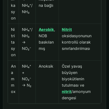
ka
NH₄⁺/
na bağlı
sy
NH₃
on
Ni
NH₄⁺/
Aerobik
,
Nitrit
tri
NH₃
NOB
oksidasyonunun
ta
→
baskılan
kontrollü olarak
sy
NO₂⁻
mış
sınırlandırılması
on
An
NH₄⁺
Anoksik
Özel yavaş
a
+
büyüyen
m
NO₂⁻
biyokütlenin
m
→ N₂
tutulması ve
ox
nitrit
/amonyum
dengesi