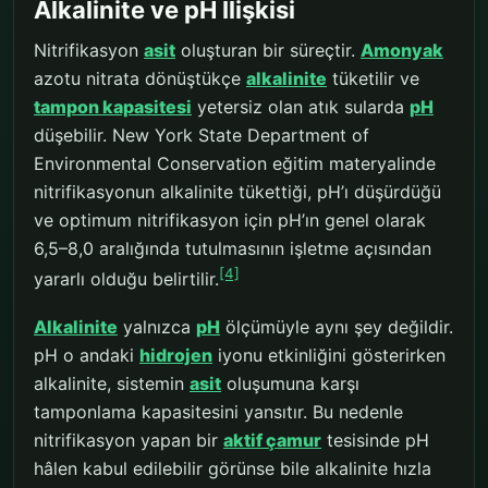
Alkalinite ve pH İlişkisi
Nitrifikasyon
asit
oluşturan bir süreçtir.
Amonyak
azotu nitrata dönüştükçe
alkalinite
tüketilir ve
tampon kapasitesi
yetersiz olan atık sularda
pH
düşebilir. New York State Department of
Environmental Conservation eğitim materyalinde
nitrifikasyonun alkalinite tükettiği, pH’ı düşürdüğü
ve optimum nitrifikasyon için pH’ın genel olarak
6,5–8,0 aralığında tutulmasının işletme açısından
[4]
yararlı olduğu belirtilir.
Alkalinite
yalnızca
pH
ölçümüyle aynı şey değildir.
pH o andaki
hidrojen
iyonu etkinliğini gösterirken
alkalinite, sistemin
asit
oluşumuna karşı
tamponlama kapasitesini yansıtır. Bu nedenle
nitrifikasyon yapan bir
aktif çamur
tesisinde pH
hâlen kabul edilebilir görünse bile alkalinite hızla