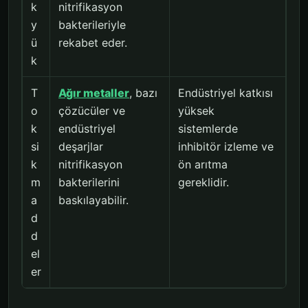
k
nitrifikasyon
y
bakterileriyle
ü
rekabet eder.
k
T
Ağır metaller
, bazı
Endüstriyel katkısı
o
çözücüler ve
yüksek
k
endüstriyel
sistemlerde
si
deşarjlar
inhibitör izleme ve
k
nitrifikasyon
ön arıtma
m
bakterilerini
gereklidir.
a
baskılayabilir.
d
d
el
er