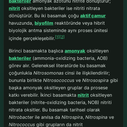
bakteriler
amonyak azotunu nitrite dönüştürür;
nitrit
oksitleyen bakteriler ise nitriti nitrata
dönüştürür. Bu iki basamak çoğu
aktif çamur
havuzunda,
biyofilm
reaktöründe veya hibrit
biyolojik arıtma sisteminde aynı proses ünitesi
[1]
[2]
içinde gerçekleşebilir.
Birinci basamakta başlıca
amonyak
oksitleyen
bakteriler
(ammonia-oxidizing bacteria, AOB)
görev alır. Geleneksel literatürde bu basamak
çoğunlukla
Nitrosomonas
cinsi ile ilişkilendirilir;
bununla birlikte
Nitrosococcus
ve
Nitrosospira
gibi
başka amonyak oksitleyen gruplar da prosese
katkı verebilir. İkinci basamakta
nitrit
oksitleyen
bakteriler (nitrite-oxidizing bacteria, NOB) nitriti
nitrata oksitler. Bu basamak tarihsel olarak
Nitrobacter
ile anılsa da
Nitrospira
,
Nitrospina
ve
Nitrococcus
gibi grupların da nitrit