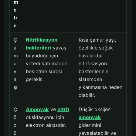
m
e
tr
e
Ç
Nitrifikasyon
Kısa çamur yaşı,
a
bakterileri
yavaş
özellikle soğuk
m
büyüdüğü için
havalarda
ur
yeterli katı madde
nitrifikasyon
y
bekletme süresi
bakterilerinin
a
gerekir.
sistemden
şı
yıkanmasına neden
olabilir.
Ç
Amonyak
ve
nitrit
Düşük oksijen
ö
oksidasyonu için
amonyak
z
elektron alıcısıdır.
giderimini
ü
yavaşlatabilir ve