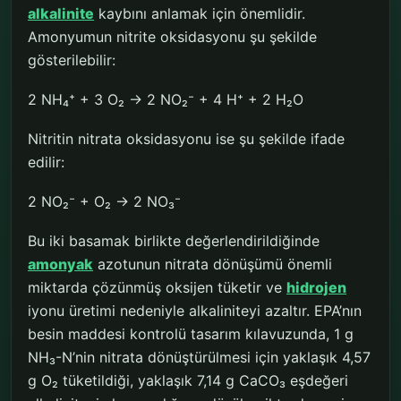
alkalinite
kaybını anlamak için önemlidir.
Amonyumun nitrite oksidasyonu şu şekilde
gösterilebilir:
2 NH₄⁺ + 3 O₂ → 2 NO₂⁻ + 4 H⁺ + 2 H₂O
Nitritin nitrata oksidasyonu ise şu şekilde ifade
edilir:
2 NO₂⁻ + O₂ → 2 NO₃⁻
Bu iki basamak birlikte değerlendirildiğinde
amonyak
azotunun nitrata dönüşümü önemli
miktarda çözünmüş oksijen tüketir ve
hidrojen
iyonu üretimi nedeniyle alkaliniteyi azaltır. EPA’nın
besin maddesi kontrolü tasarım kılavuzunda, 1 g
NH₃-N’nin nitrata dönüştürülmesi için yaklaşık 4,57
g O₂ tüketildiği, yaklaşık 7,14 g CaCO₃ eşdeğeri