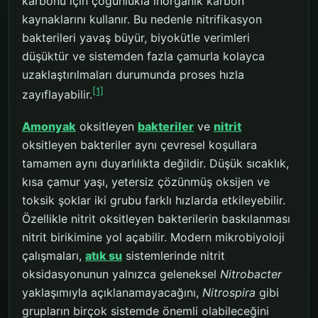
karbonu için çoğunlukla inorganik karbon
kaynaklarını kullanır. Bu nedenle nitrifikasyon
bakterileri yavaş büyür, biyokütle verimleri
düşüktür ve sistemden fazla çamurla kolayca
uzaklaştırılmaları durumunda proses hızla
[1]
zayıflayabilir.
Amonyak
oksitleyen
bakteriler
ve
nitrit
oksitleyen bakteriler aynı çevresel koşullara
tamamen aynı duyarlılıkta değildir. Düşük sıcaklık,
kısa çamur yaşı, yetersiz çözünmüş oksijen ve
toksik şoklar iki grubu farklı hızlarda etkileyebilir.
Özellikle nitrit oksitleyen bakterilerin baskılanması
nitrit birikimine yol açabilir. Modern mikrobiyoloji
çalışmaları,
atık su
sistemlerinde nitrit
oksidasyonunun yalnızca geleneksel
Nitrobacter
yaklaşımıyla açıklanamayacağını,
Nitrospira
gibi
grupların birçok sistemde önemli olabileceğini