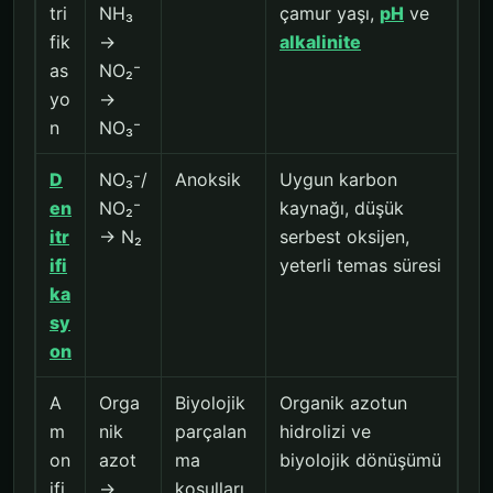
tri
NH₃
çamur yaşı,
pH
ve
fik
→
alkalinite
as
NO₂⁻
yo
→
n
NO₃⁻
D
NO₃⁻/
Anoksik
Uygun karbon
en
NO₂⁻
kaynağı, düşük
itr
→ N₂
serbest oksijen,
ifi
yeterli temas süresi
ka
sy
on
A
Orga
Biyolojik
Organik azotun
m
nik
parçalan
hidrolizi ve
on
azot
ma
biyolojik dönüşümü
ifi
→
koşulları