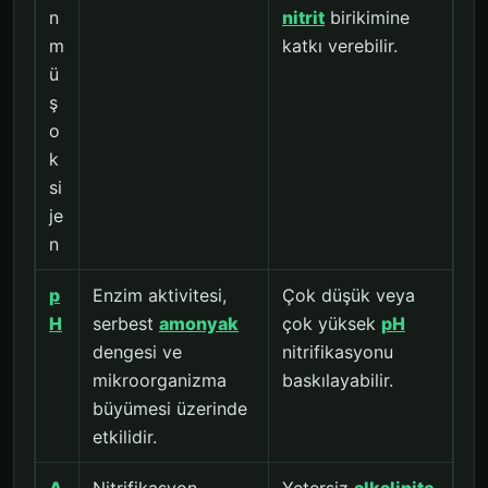
n
nitrit
birikimine
m
katkı verebilir.
ü
ş
o
k
si
je
n
p
Enzim aktivitesi,
Çok düşük veya
H
serbest
amonyak
çok yüksek
pH
dengesi ve
nitrifikasyonu
mikroorganizma
baskılayabilir.
büyümesi üzerinde
etkilidir.
A
Nitrifikasyon
Yetersiz
alkalinite