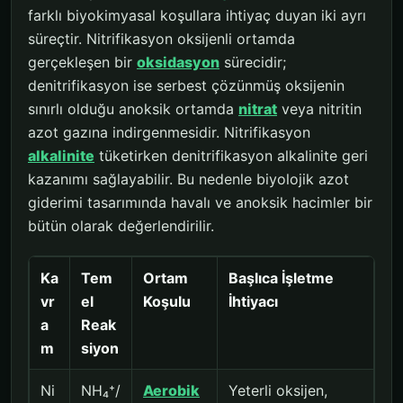
farklı biyokimyasal koşullara ihtiyaç duyan iki ayrı
süreçtir. Nitrifikasyon oksijenli ortamda
gerçekleşen bir
oksidasyon
sürecidir;
denitrifikasyon ise serbest çözünmüş oksijenin
sınırlı olduğu anoksik ortamda
nitrat
veya nitritin
azot gazına indirgenmesidir. Nitrifikasyon
alkalinite
tüketirken denitrifikasyon alkalinite geri
kazanımı sağlayabilir. Bu nedenle biyolojik azot
giderimi tasarımında havalı ve anoksik hacimler bir
bütün olarak değerlendirilir.
Ka
Tem
Ortam
Başlıca İşletme
vr
el
Koşulu
İhtiyacı
a
Reak
m
siyon
Ni
NH₄⁺/
Aerobik
Yeterli oksijen,