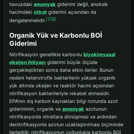
havuzdaki
amonyak
giderimi değil, anoksik
hacimdeki
nitrat
giderimi açısından da
[1]
[6]
dengelenmelidir.
Organik Yük ve Karbonlu BOİ
Giderimi
Nitrifikasyon genellikle karbonlu
biyokimyasal
oksijen ihtiyacı
giderimi büyük ölçüde
gerçekleştikten sonra daha etkin ilerler. Bunun
nedeni heterotrofik bakterilerin yüksek organik
yük altında oksijen ve reaktör hacmi açısından
nitrifikasyon bakterileriyle rekabet etmesidir.
EPA’nın dış karbon kaynakları bilgi notunda azot
gideriminin, organik ve
amonyak
azotunun
nitrifikasyonla nitratlara dönüşmesi ve ardından
denitrifikasyonla azotun uzaklaştırılması biçiminde
ilerlediği; nitrifikasyonun çoğunlukla karbonlu BOİ