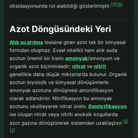
[1]
[15]
oksidasyonunda rol alabildiği gösterilmiştir.
Azot Döngüsündeki Yeri
Atık su arıtma
tesisine giren azot tek bir kimyasal
formdan oluşmaz. Evsel nitelikli ham atık suda
azotun önemli bir kısmı
amonyak
/amonyum ve
organik azot biçimindedir;
nitrat
ve
nitrit
genellikle daha düşük miktarlarda bulunur. Organik
azotun biyolojik ve kimyasal dönüşümlerle
amonyak azotuna dönüşmesi amonifikasyon
olarak adlandırılır. Nitrifikasyon bu amonyak
azotunu oksitleyerek nitrat üretir.
Denitrifikasyon
ise oluşan nitrat veya nitriti anoksik koşullarda
[3]
azot gazına dönüştürerek sistemden uzaklaştırır.
[2]