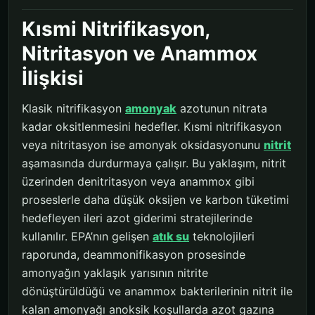
Kısmi Nitrifikasyon,
Nitritasyon ve Anammox
İlişkisi
Klasik nitrifikasyon
amonyak
azotunun nitrata
kadar oksitlenmesini hedefler. Kısmi nitrifikasyon
veya nitritasyon ise amonyak oksidasyonunu
nitrit
aşamasında durdurmaya çalışır. Bu yaklaşım, nitrit
üzerinden denitritasyon veya anammox gibi
proseslerle daha düşük oksijen ve karbon tüketimi
hedefleyen ileri azot giderimi stratejilerinde
kullanılır. EPA’nın gelişen
atık su
teknolojileri
raporunda, deammonifikasyon prosesinde
amonyağın yaklaşık yarısının nitrite
dönüştürüldüğü ve anammox bakterilerinin nitrit ile
kalan amonyağı anoksik koşullarda azot gazına