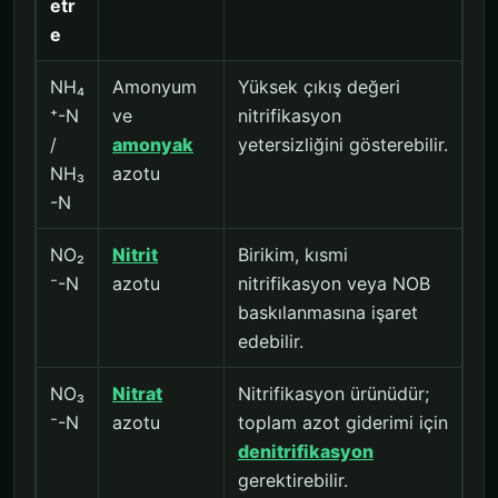
etr
e
NH₄
Amonyum
Yüksek çıkış değeri
⁺-N
ve
nitrifikasyon
/
amonyak
yetersizliğini gösterebilir.
NH₃
azotu
-N
NO₂
Nitrit
Birikim, kısmi
⁻-N
azotu
nitrifikasyon veya NOB
baskılanmasına işaret
edebilir.
NO₃
Nitrat
Nitrifikasyon ürünüdür;
⁻-N
azotu
toplam azot giderimi için
denitrifikasyon
gerektirebilir.