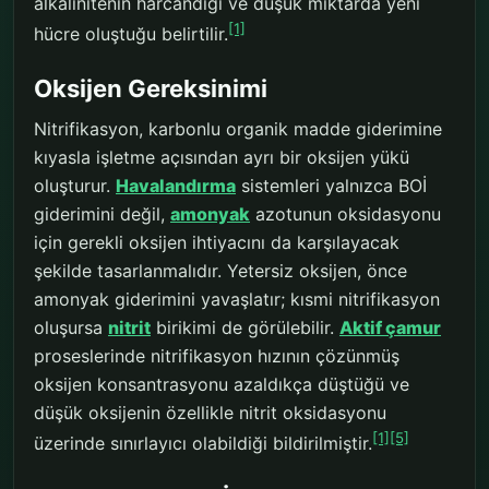
alkalinitenin harcandığı ve düşük miktarda yeni
[1]
hücre oluştuğu belirtilir.
Oksijen Gereksinimi
Nitrifikasyon, karbonlu organik madde giderimine
kıyasla işletme açısından ayrı bir oksijen yükü
oluşturur.
Havalandırma
sistemleri yalnızca BOİ
giderimini değil,
amonyak
azotunun oksidasyonu
için gerekli oksijen ihtiyacını da karşılayacak
şekilde tasarlanmalıdır. Yetersiz oksijen, önce
amonyak giderimini yavaşlatır; kısmi nitrifikasyon
oluşursa
nitrit
birikimi de görülebilir.
Aktif çamur
proseslerinde nitrifikasyon hızının çözünmüş
oksijen konsantrasyonu azaldıkça düştüğü ve
düşük oksijenin özellikle nitrit oksidasyonu
[1]
[5]
üzerinde sınırlayıcı olabildiği bildirilmiştir.