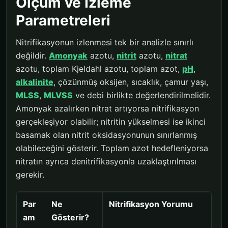
Ölçüm ve İzleme
Parametreleri
Nitrifikasyonun izlenmesi tek bir analizle sınırlı
değildir.
Amonyak
azotu,
nitrit
azotu,
nitrat
azotu, toplam Kjeldahl azotu, toplam azot,
pH
,
alkalinite
, çözünmüş oksijen, sıcaklık, çamur yaşı,
MLSS
,
MLVSS
ve debi birlikte değerlendirilmelidir.
Amonyak azalırken nitrat artıyorsa nitrifikasyon
gerçekleşiyor olabilir; nitritin yükselmesi ise ikinci
basamak olan nitrit oksidasyonunun sınırlanmış
olabileceğini gösterir. Toplam azot hedefleniyorsa
nitratın ayrıca denitrifikasyonla uzaklaştırılması
gerekir.
Par
Ne
Nitrifikasyon Yorumu
am
Gösterir?