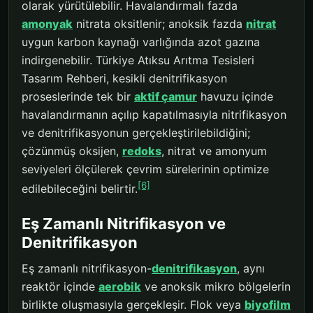
olarak yürütülebilir. Havalandırmalı fazda
amonyak
nitrata oksitlenir; anoksik fazda
nitrat
uygun karbon kaynağı varlığında azot gazına
indirgenebilir. Türkiye Atıksu Arıtma Tesisleri
Tasarım Rehberi, kesikli denitrifikasyon
proseslerinde tek bir
aktif çamur
havuzu içinde
havalandırmanın açılıp kapatılmasıyla nitrifikasyon
ve denitrifikasyonun gerçekleştirilebildiğini;
çözünmüş oksijen,
redoks
, nitrat ve amonyum
seviyeleri ölçülerek çevrim sürelerinin optimize
[6]
edilebileceğini belirtir.
Eş Zamanlı Nitrifikasyon ve
Denitrifikasyon
Eş zamanlı nitrifikasyon-
denitrifikasyon
, aynı
reaktör içinde
aerobik
ve anoksik mikro bölgelerin
birlikte oluşmasıyla gerçekleşir. Flok veya
biyofilm