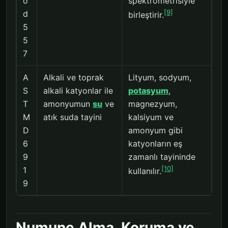
o
spektrometrisiyle
[9]
d
birleştirir.
5
5
7
A
Alkali ve toprak
Lityum, sodyum,
S
alkali katyonlar ile
potasyum
,
T
amonyumun
su
ve
magnezyum,
M
atık suda tayini
kalsiyum ve
D
amonyum gibi
6
katyonların eş
9
zamanlı tayininde
[10]
1
kullanılır.
9
Numune Alma, Koruma ve