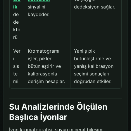
ik
sinyalini
dedeksiyon sağlar.
de
kaydeder.
de
ktö
rü
Ver
Kromatogramı
Yanlış pik
i
işler, pikleri
bütünleştirme ve
sis
bütünleştirir ve
yanlış kalibrasyon
te
kalibrasyonla
seçimi sonuçları
mi
derişim hesaplar.
doğrudan etkiler.
Su Analizlerinde Ölçülen
Başlıca İyonlar
İyon kromatografisi, suyun mineral bileşimi,