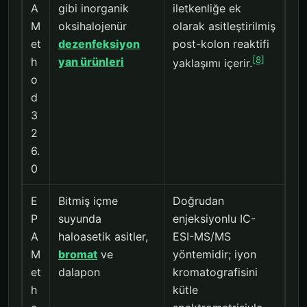
A
gibi inorganik
iletkenliğe ek
M
oksihalojenür
olarak asitleştirilmiş
et
dezenfeksiyon
post-kolon reaktifi
[8]
h
yan ürünleri
yaklaşımı içerir.
o
d
3
2
6.
0
E
Bitmiş içme
Doğrudan
P
suyunda
enjeksiyonlu IC-
A
haloasetik asitler,
ESI-MS/MS
M
bromat
ve
yöntemidir; iyon
et
dalapon
kromatografisini
h
kütle