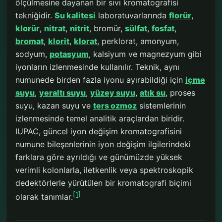
ölçülmesine dayanan bir sıvı kromatografisi
tekniğidir.
Su kalitesi
laboratuvarlarında
florür
,
klorür
,
nitrat
,
nitrit
, bromür,
sülfat
,
fosfat
,
bromat
,
klorit
,
klorat
, perklorat, amonyum,
sodyum,
potasyum
, kalsiyum ve magnezyum gibi
iyonların izlenmesinde kullanılır. Teknik, aynı
numunede birden fazla iyonu ayırabildiği için
içme
suyu
,
yeraltı suyu
,
yüzey suyu
,
atık su
, proses
suyu, kazan suyu ve
ters ozmoz
sistemlerinin
izlenmesinde temel analitik araçlardan biridir.
IUPAC, güncel iyon değişim kromatografisini
numune bileşenlerinin iyon değişim ilgilerindeki
farklara göre ayrıldığı ve günümüzde yüksek
verimli kolonlarla, iletkenlik veya spektroskopik
dedektörlerle yürütülen bir kromatografi biçimi
[1]
olarak tanımlar.