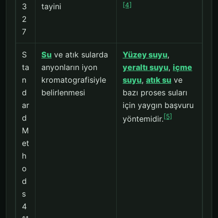
[4]
3
tayini
2
7
S
Su
ve atık sularda
Yüzey suyu
,
ta
anyonların iyon
yeraltı suyu
,
içme
n
kromatografisiyle
suyu
,
atık su
ve
d
belirlenmesi
bazı proses suları
ar
için yaygın başvuru
[5]
d
yöntemidir.
M
et
h
o
d
s
4