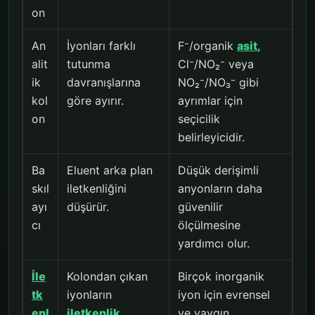
on
An
İyonları farklı
F⁻/organik
asit
,
alit
tutunma
Cl⁻/NO₂⁻ veya
ik
davranışlarına
NO₂⁻/NO₃⁻ gibi
kol
göre ayırır.
ayrımlar için
on
seçicilik
belirleyicidir.
Ba
Eluent arka plan
Düşük derişimli
skıl
iletkenliğini
anyonların daha
ayı
düşürür.
güvenilir
cı
ölçülmesine
yardımcı olur.
İle
Kolondan çıkan
Birçok inorganik
tk
iyonların
iyon için evrensel
enl
iletkenlik
ve yaygın