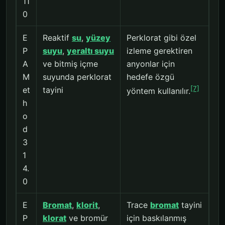
11
0
E
Reaktif
su
,
yüzey
Perklorat gibi özel
P
suyu
,
yeraltı suyu
izleme gerektiren
A
ve bitmiş içme
anyonlar için
M
suyunda perklorat
hedefe özgü
[7]
et
tayini
yöntem kullanılır.
h
o
d
3
1
4.
0
E
Bromat
,
klorit
,
Trace
bromat
tayini
P
klorat
ve bromür
için baskılanmış