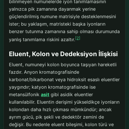
bilinmeyen numunelerde iyon tanımlamasının
yalnızca pik zamanına dayanmak yerine
güçlendirilmiş numune matrisiyle desteklenmesini
ister; bu yaklaşım, matristeki başka iyonların
benzer tutunma zamanına sahip olması durumunda
[2]
yanlış tanımlama riskini azaltır.
Eluent, Kolon ve Dedeksiyon İlişkisi
Eluent, numuneyi kolon boyunca taşıyan hareketli
fazdır. Anyon kromatografisinde
karbonat/bikarbonat veya hidroksit esaslı eluentler
yaygındır; katyon kromatografisinde ise
metansülfonik
asit
gibi asidik eluentler
kullanılabilir. Eluentin derişimi yükseldikçe iyonların
kolondan daha hızlı çıkması mümkündür; ancak
ayrım gücü, pik şekli ve dedektör zemini de
değişir. Bu nedenle eluent bileşimi, kolon türü ve