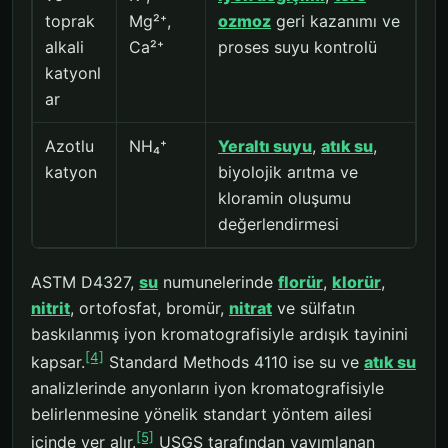
toprak
Mg²⁺,
ozmoz
geri kazanımı ve
alkali
Ca²⁺
proses suyu kontrolü
katyonl
ar
Azotlu
NH₄⁺
Yeraltı suyu
,
atık su
,
katyon
biyolojik arıtma ve
kloramin oluşumu
değerlendirmesi
ASTM D4327,
su
numunelerinde
florür
,
klorür
,
nitrit
, ortofosfat, bromür,
nitrat
ve sülfatın
baskılanmış iyon kromatografisiyle ardışık tayinini
[4]
kapsar.
Standard Methods 4110 ise su ve
atık su
analizlerinde anyonların iyon kromatografisiyle
belirlenmesine yönelik standart yöntem ailesi
[5]
içinde yer alır.
USGS tarafından yayımlanan