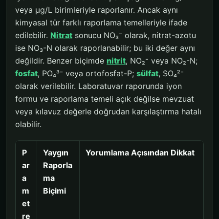
veya µg/L birimleriyle raporlanır. Ancak aynı
kimyasal tür farklı raporlama temelleriyle ifade
edilebilir.
Nitrat
sonucu NO₃⁻ olarak, nitrat-azotu
ise NO₃-N olarak raporlanabilir; bu iki değer aynı
değildir. Benzer biçimde
nitrit
, NO₂⁻ veya NO₂-N;
fosfat
, PO₄³⁻ veya ortofosfat-P;
sülfat
, SO₄²⁻
olarak verilebilir. Laboratuvar raporunda iyon
formu ve raporlama temeli açık değilse mevzuat
veya kılavuz değerle doğrudan karşılaştırma hatalı
olabilir.
P
Yaygın
Yorumlama Açısından Dikkat
ar
Raporla
a
ma
m
Biçimi
et
re