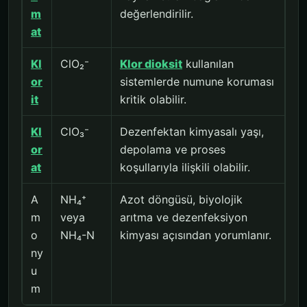
m
değerlendirilir.
at
Kl
ClO₂⁻
Klor dioksit
kullanılan
or
sistemlerde numune koruması
it
kritik olabilir.
Kl
ClO₃⁻
Dezenfektan kimyasalı yaşı,
or
depolama ve proses
at
koşullarıyla ilişkili olabilir.
A
NH₄⁺
Azot döngüsü, biyolojik
m
veya
arıtma ve dezenfeksiyon
o
NH₄-N
kimyası açısından yorumlanır.
ny
u
m