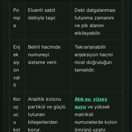
Po
Eluenti sabit
Debi dalgalanması
mp
debiyle taşır.
tutunma zamanını
a
ve pik alanını
etkileyebilir.
Enj
Belirli hacimde
Tekrarlanabilir
ek
numuneyi
enjeksiyon hacmi
siy
sisteme verir.
nicel doğruluğun
on
temelidir.
val
fi
Kor
Analitik kolonu
Atık su
,
yüzey
uy
partikül ve güçlü
suyu
ve yüksek
uc
tutunan
matriksli
u
bileşenlerden
numunelerde kolon
kol
korur.
ömrünü uzatır.