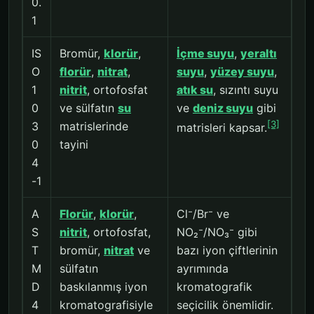
0.
1
IS
Bromür,
klorür
,
İçme suyu
,
yeraltı
O
florür
,
nitrat
,
suyu
,
yüzey suyu
,
1
nitrit
, ortofosfat
atık su
, sızıntı suyu
0
ve sülfatın
su
ve
deniz suyu
gibi
[3]
3
matrislerinde
matrisleri kapsar.
0
tayini
4
-1
A
Florür
,
klorür
,
Cl⁻/Br⁻ ve
S
nitrit
, ortofosfat,
NO₂⁻/NO₃⁻ gibi
T
bromür,
nitrat
ve
bazı iyon çiftlerinin
M
sülfatın
ayrımında
D
baskılanmış iyon
kromatografik
4
kromatografisiyle
seçicilik önemlidir.