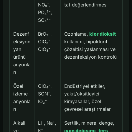
NO₃⁻,
tat değerlendirmesi
PO₄³⁻,
SO₄²⁻
Dezenf
BrO₃⁻,
Ozonlama,
klor dioksit
eksiyon
ClO₂⁻,
kullanımı, hipoklorit
yan
ClO₃⁻
çözeltisi yaşlanması ve
ürünü
dezenfeksiyon kontrolü
anyonla
rı
Özel
ClO₄⁻,
Endüstriyel etkiler,
izleme
SCN⁻,
yakıt/oksitleyici
anyonla
IO₃⁻
kimyasallar, özel
rı
çevresel araştırmalar
Alkali
Li⁺, Na⁺,
Sertlik, mineral denge,
ve
K⁺,
iyon değişimi
,
ters