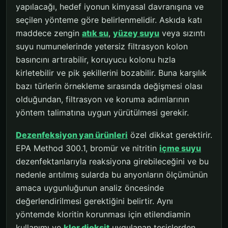
yapılacağı, hedef iyonun kimyasal davranışına ve
seçilen yönteme göre belirlenmelidir. Askıda katı
maddece zengin
atık su
,
yüzey suyu
veya sızıntı
suyu numunelerinde yetersiz filtrasyon kolon
basıncını artırabilir, koruyucu kolonu hızla
kirletebilir ve pik şekillerini bozabilir. Buna karşılık
bazı türlerin örnekleme sırasında değişmesi olası
olduğundan, filtrasyon ve koruma adımlarının
yöntem talimatına uygun yürütülmesi gerekir.
Dezenfeksiyon yan ürünleri
özel dikkat gerektirir.
EPA Method 300.1, bromür ve nitritin
içme suyu
dezenfektanlarıyla reaksiyona girebileceğini ve bu
nedenle arıtılmış sularda bu anyonların ölçümünün
amaca uygunluğunun analiz öncesinde
değerlendirilmesi gerektiğini belirtir. Aynı
yöntemde kloritin korunması için etilendiamin
kullanımı ve
klor dioksit
uygulanan tesislerden