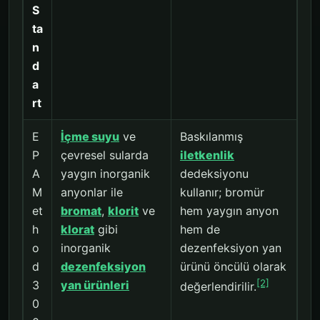
S
ta
n
d
a
rt
E
İçme suyu
ve
Baskılanmış
P
çevresel sularda
iletkenlik
A
yaygın inorganik
dedeksiyonu
M
anyonlar ile
kullanır; bromür
et
bromat
,
klorit
ve
hem yaygın anyon
h
klorat
gibi
hem de
o
inorganik
dezenfeksiyon yan
d
dezenfeksiyon
ürünü öncülü olarak
[2]
3
yan ürünleri
değerlendirilir.
0