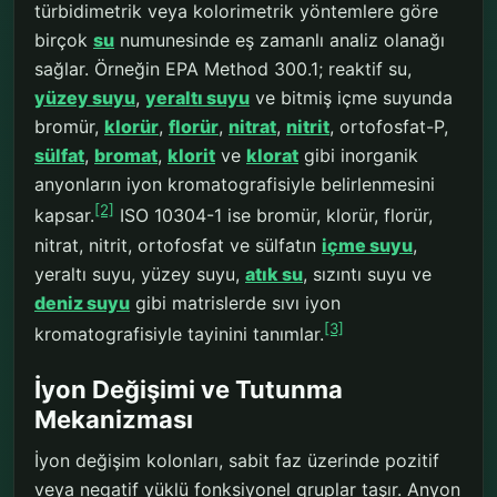
türbidimetrik veya kolorimetrik yöntemlere göre
birçok
su
numunesinde eş zamanlı analiz olanağı
sağlar. Örneğin EPA Method 300.1; reaktif su,
yüzey suyu
,
yeraltı suyu
ve bitmiş içme suyunda
bromür,
klorür
,
florür
,
nitrat
,
nitrit
, ortofosfat-P,
sülfat
,
bromat
,
klorit
ve
klorat
gibi inorganik
anyonların iyon kromatografisiyle belirlenmesini
[2]
kapsar.
ISO 10304-1 ise bromür, klorür, florür,
nitrat, nitrit, ortofosfat ve sülfatın
içme suyu
,
yeraltı suyu, yüzey suyu,
atık su
, sızıntı suyu ve
deniz suyu
gibi matrislerde sıvı iyon
[3]
kromatografisiyle tayinini tanımlar.
İyon Değişimi ve Tutunma
Mekanizması
İyon değişim kolonları, sabit faz üzerinde pozitif
veya negatif yüklü fonksiyonel gruplar taşır. Anyon