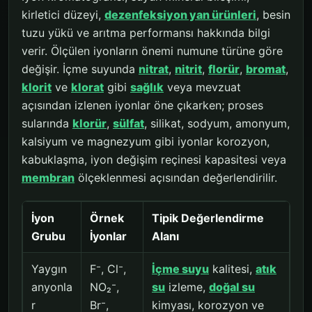
kirletici düzeyi,
dezenfeksiyon yan ürünleri
, besin
tuzu yükü ve arıtma performansı hakkında bilgi
verir. Ölçülen iyonların önemi numune türüne göre
değişir. İçme suyunda
nitrat
,
nitrit
,
florür
,
bromat
,
klorit
ve
klorat
gibi
sağlık
veya mevzuat
açısından izlenen iyonlar öne çıkarken; proses
sularında
klorür
,
sülfat
, silikat, sodyum, amonyum,
kalsiyum ve magnezyum gibi iyonlar korozyon,
kabuklaşma, iyon değişim reçinesi kapasitesi veya
membran
ölçeklenmesi açısından değerlendirilir.
İyon
Örnek
Tipik Değerlendirme
Grubu
İyonlar
Alanı
Yaygın
F⁻, Cl⁻,
İçme suyu
kalitesi,
atık
anyonla
NO₂⁻,
su
izleme,
doğal su
r
Br⁻,
kimyası, korozyon ve