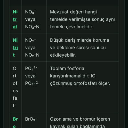
Ni
NO₃⁻
Mevzuat değeri hangi
tr
veya
temelde verilmişse sonuç aynı
at
NO₃-N
temele çevrilmelidir.
Ni
NO₂⁻
Düşük derişimlerde koruma
tri
veya
ve bekleme süresi sonucu
t
NO₂-N
etkileyebilir.
O
PO₄³⁻
Toplam fosforla
rt
veya
karıştırılmamalıdır; IC
of
PO₄-P
çözünmüş ortofosfatı ölçer.
os
fa
t
Br
BrO₃⁻
Ozonlama ve bromür içeren
o
kaynak suları bağlamında