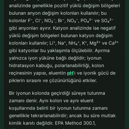
analizinde genellikle pozitif yüklü değişim bölgeleri
bulunan anyon değişim kolonları kullanılır; bu
kolonlar F⁻, Cl⁻, NO₂⁻, Br⁻, NO₃⁻, PO₄³⁻ ve SO₄²⁻
gibi anyonları ayırır. Katyon analizinde ise negatif
yüklü değişim bölgeleri bulunan katyon değişim
kolonları kullanılır; Li⁺, Na⁺, NH₄⁺, K⁺, Mg²⁺ ve Ca²⁺
gibi katyonlar bu yaklaşımla ölçülebilir. Ayırma
yalnızca iyon yüküne bağlı değildir; iyonun
hidratasyon kabuğu, polarlanabilirliği, kolon
reçinesinin yapısı, eluentin
pH
’ı ve iyonik gücü de
piklerin sırasını ve çözünürlüğünü etkiler.
Bir iyonun kolonda geçirdiği süreye tutunma
zamanı denir. Aynı kolon ve aynı eluent
koşullarında belirli bir iyonun tutunma zamanı
genellikle tekrarlanabilirdir; ancak bu süre mutlak
kimlik kanıtı değildir. EPA Method 300.1,