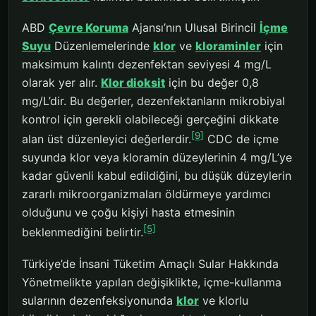
ABD
Çevre Koruma
Ajansı’nın Ulusal Birincil
İçme
Suyu
Düzenlemelerinde
klor
ve
kloraminler
için
maksimum kalıntı dezenfektan seviyesi 4 mg/L
olarak yer alır.
Klor dioksit
için bu değer 0,8
mg/L’dir. Bu değerler, dezenfektanların mikrobiyal
kontrol için gerekli olabileceği gerçeğini dikkate
[9]
alan üst düzenleyici değerlerdir.
CDC de içme
suyunda klor veya kloramin düzeylerinin 4 mg/L’ye
kadar güvenli kabul edildiğini, bu düşük düzeylerin
zararlı mikroorganizmaları öldürmeye yardımcı
olduğunu ve çoğu kişiyi hasta etmesinin
[5]
beklenmediğini belirtir.
Türkiye’de İnsani Tüketim Amaçlı Sular Hakkında
Yönetmelikte yapılan değişiklikte, içme-kullanma
sularının dezenfeksiyonunda
klor
ve klorlu