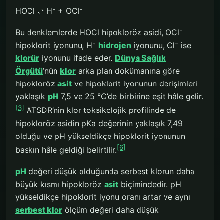
HOCl ⇌ H⁺ + OCl⁻
Bu denklemlerde HOCl hipokloröz asidi, OCl⁻
hipoklorit iyonunu, H⁺
hidrojen
iyonunu, Cl⁻ ise
klorür
iyonunu ifade eder.
Dünya Sağlık
Örgütü
’nün
klor
arka plan dokümanına göre
hipokloröz
asit
ve hipoklorit iyonunun derişimleri
yaklaşık
pH
7,5 ve 25 °C’de birbirine eşit hâle gelir.
[3]
ATSDR’nin klor toksikolojik profilinde de
hipokloröz asidin pKa değerinin yaklaşık 7,49
olduğu ve pH yükseldikçe hipoklorit iyonunun
[6]
baskın hâle geldiği belirtilir.
pH
değeri düşük olduğunda serbest klorun daha
büyük kısmı hipokloröz
asit
biçimindedir. pH
yükseldikçe hipoklorit iyonu oranı artar ve aynı
serbest klor
ölçüm değeri daha düşük