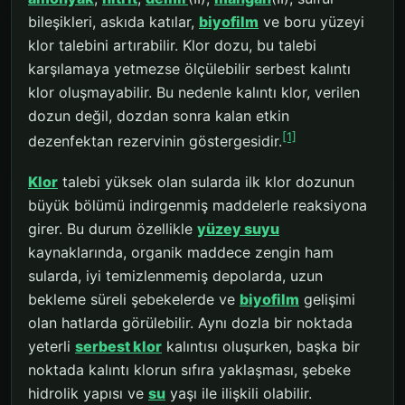
bileşikleri, askıda katılar,
biyofilm
ve boru yüzeyi
klor talebini artırabilir. Klor dozu, bu talebi
karşılamaya yetmezse ölçülebilir serbest kalıntı
klor oluşmayabilir. Bu nedenle kalıntı klor, verilen
dozun değil, dozdan sonra kalan etkin
[1]
dezenfektan rezervinin göstergesidir.
Klor
talebi yüksek olan sularda ilk klor dozunun
büyük bölümü indirgenmiş maddelerle reaksiyona
girer. Bu durum özellikle
yüzey suyu
kaynaklarında, organik maddece zengin ham
sularda, iyi temizlenmemiş depolarda, uzun
bekleme süreli şebekelerde ve
biyofilm
gelişimi
olan hatlarda görülebilir. Aynı dozla bir noktada
yeterli
serbest klor
kalıntısı oluşurken, başka bir
noktada kalıntı klorun sıfıra yaklaşması, şebeke
hidrolik yapısı ve
su
yaşı ile ilişkili olabilir.