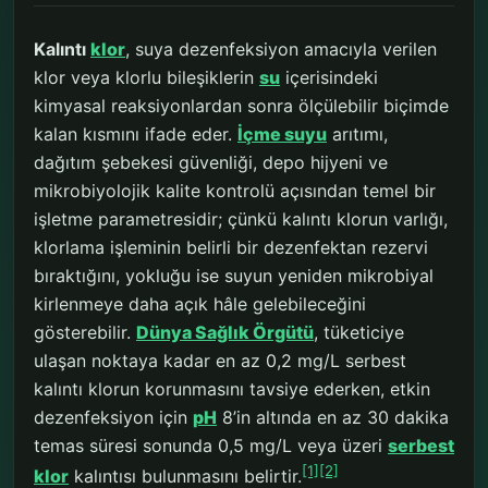
Kalıntı
klor
, suya dezenfeksiyon amacıyla verilen
klor veya klorlu bileşiklerin
su
içerisindeki
kimyasal reaksiyonlardan sonra ölçülebilir biçimde
kalan kısmını ifade eder.
İçme suyu
arıtımı,
dağıtım şebekesi güvenliği, depo hijyeni ve
mikrobiyolojik kalite kontrolü açısından temel bir
işletme parametresidir; çünkü kalıntı klorun varlığı,
klorlama işleminin belirli bir dezenfektan rezervi
bıraktığını, yokluğu ise suyun yeniden mikrobiyal
kirlenmeye daha açık hâle gelebileceğini
gösterebilir.
Dünya Sağlık Örgütü
, tüketiciye
ulaşan noktaya kadar en az 0,2 mg/L serbest
kalıntı klorun korunmasını tavsiye ederken, etkin
dezenfeksiyon için
pH
8’in altında en az 30 dakika
temas süresi sonunda 0,5 mg/L veya üzeri
serbest
[1]
[2]
klor
kalıntısı bulunmasını belirtir.