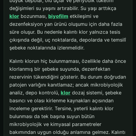
büyük depolar, ölü uçlar ve periyodik tüketim
değişimleri su yaşını artırabilir. Su yaşı arttıkça
klor
bozunması,
biyofilm
etkileşimi ve
dezenfeksiyon yan ürünü oluşumu için daha fazla
süre oluşur. Bu nedenle kalıntı klor yalnızca tesis
çıkışında değil, uç noktalarda, depolarda ve temsilî
şebeke noktalarında izlenmelidir.
Kalıntı klorun hiç bulunmaması, özellikle daha önce
klorlanmış bir şebeke suyunda, dezenfektan
rezervinin tükendiğini gösterir. Bu durum doğrudan
patojen varlığını kanıtlamaz; ancak mikrobiyolojik
analiz, depo kontrolü,
klor
dozaj sistemi, şebeke
basıncı ve olası kirlenme kaynakları açısından
inceleme gerektirir. Tersine, yeterli kalıntı klor
bulunması da tek başına suyun bütün
mikrobiyolojik ve kimyasal parametreler
bakımından uygun olduğu anlamına gelmez. Kalıntı