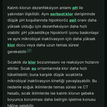
Kalıntı klorun dezenfeksiyon anlamı
pH
ile
yakından ilişkilidir. Aynı
serbest klor
derişiminde
düşük pH koşullarında hipokloröz
asit
oranı daha
yüksek olduğu için dezenfeksiyon daha hızlı
olabilir. pH yükseldikçe hipoklorit iyonu baskınlaşır
ve aynı mikrobiyal inaktivasyon için daha yüksek
klor
dozu veya daha uzun temas süresi
[7]
gerekebilir.
Sıcaklık da
klor
bozunmasını ve reaksiyon hızlarını
etkiler. Sıcak
su
ortamlarında klor daha hızlı
tüketilebilir; buna karşılık düşük sıcaklıkta
mikrobiyal inaktivasyon kinetiği yavaşlayabilir. Bu
nedenle soğuk iklimlerde temas süresi ve CT
hesabı, sıcak iklimlerde ise kalıntı klorun şebeke
boyunca korunması daha belirgin işletme konusu
hâline gelebilir.