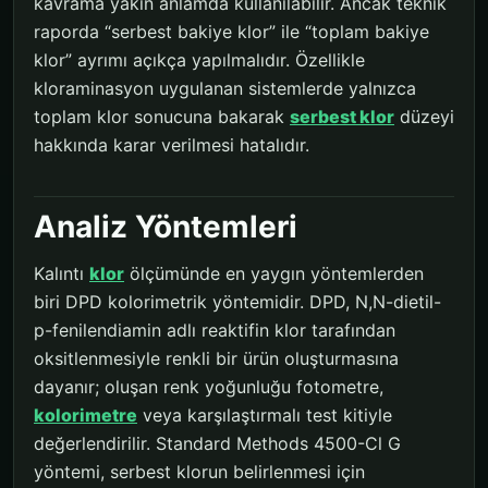
kavrama yakın anlamda kullanılabilir. Ancak teknik
raporda “serbest bakiye klor” ile “toplam bakiye
klor” ayrımı açıkça yapılmalıdır. Özellikle
kloraminasyon uygulanan sistemlerde yalnızca
toplam klor sonucuna bakarak
serbest klor
düzeyi
hakkında karar verilmesi hatalıdır.
Analiz Yöntemleri
Kalıntı
klor
ölçümünde en yaygın yöntemlerden
biri DPD kolorimetrik yöntemidir. DPD, N,N-dietil-
p-fenilendiamin adlı reaktifin klor tarafından
oksitlenmesiyle renkli bir ürün oluşturmasına
dayanır; oluşan renk yoğunluğu fotometre,
kolorimetre
veya karşılaştırmalı test kitiyle
değerlendirilir. Standard Methods 4500-Cl G
yöntemi, serbest klorun belirlenmesi için