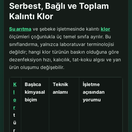
Serbest, Bağlı ve Toplam
Kalıntı Klor
Su arıtma
ve şebeke işletmesinde kalıntı
klor
ölçümleri çoğunlukla üç temel sınıfa ayrılır. Bu
sınıflandırma, yalnızca laboratuvar terminolojisi
değildir; hangi klor türünün baskın olduğuna göre
dezenfeksiyon hızı, kalıcılık, tat-koku algısı ve yan
ürün oluşumu değişebilir.
K
Başlıca
Teknik
İşletme
l
kimyasal
anlamı
açısından
o
biçim
yorumu
r
t
ü
r