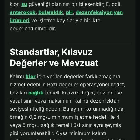
klor,
su
güvenliği planının bir bileşenidir; E. coli,
enterokok
,
bulanıklık
,
pH
,
dezenfeksiyon yan
ürünleri
ve işletme kayıtlarıyla birlikte
değerlendirilmelidir.
Standartlar, Kılavuz
Değerler ve Mevzuat
Kalıntı
klor
için verilen değerler farklı amaçlara
hizmet edebilir. Bazı değerler operasyonel hedef,
bazıları
sağlık
temelli kılavuz değer, bazıları ise
yasal sınır veya maksimum kalıntı dezenfektan
seviyesi niteliğindedir. Bu ayrım korunmadığında,
örneğin 0,2 mg/L minimum işletme hedefi ile 4
veya 5 mg/L sağlık temelli üst sınır aynı şeymiş
gibi yorumlanabilir. Oysa minimum kalıntı,