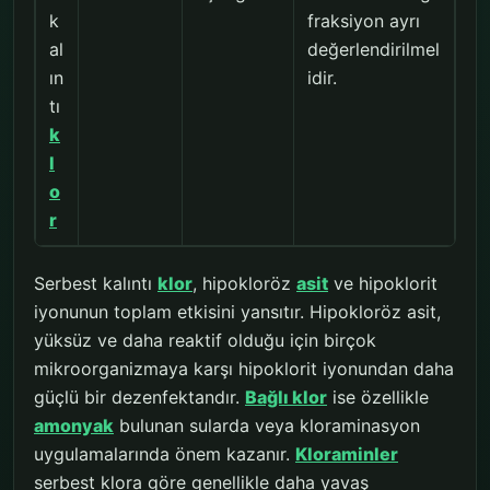
k
fraksiyon ayrı
al
değerlendirilmel
ın
idir.
tı
k
l
o
r
Serbest kalıntı
klor
, hipokloröz
asit
ve hipoklorit
iyonunun toplam etkisini yansıtır. Hipokloröz asit,
yüksüz ve daha reaktif olduğu için birçok
mikroorganizmaya karşı hipoklorit iyonundan daha
güçlü bir dezenfektandır.
Bağlı klor
ise özellikle
amonyak
bulunan sularda veya kloraminasyon
uygulamalarında önem kazanır.
Kloraminler
serbest klora göre genellikle daha yavaş