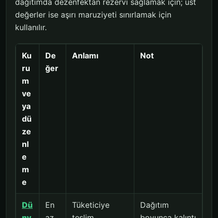
dağıtımda dezenfektan rezervi sağlamak için; üst
değerler ise aşırı maruziyeti sınırlamak için
kullanılır.
Ku
De
Anlamı
Not
ru
ğer
m
ve
ya
dü
ze
nl
e
m
e
Dü
En
Tüketiciye
Dağıtım
ny
az
teslim
boyunca kalıntı