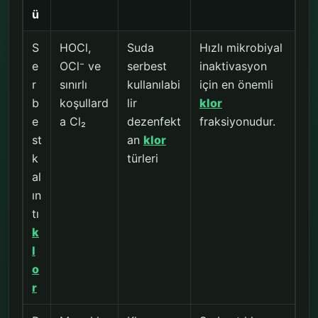
ü
S
HOCl,
Suda
Hızlı mikrobiyal
e
OCl⁻ ve
serbest
inaktivasyon
r
sınırlı
kullanılabi
için en önemli
b
koşullard
lir
klor
e
a Cl₂
dezenfekt
fraksiyonudur.
st
an
klor
k
türleri
al
ın
tı
k
l
o
r