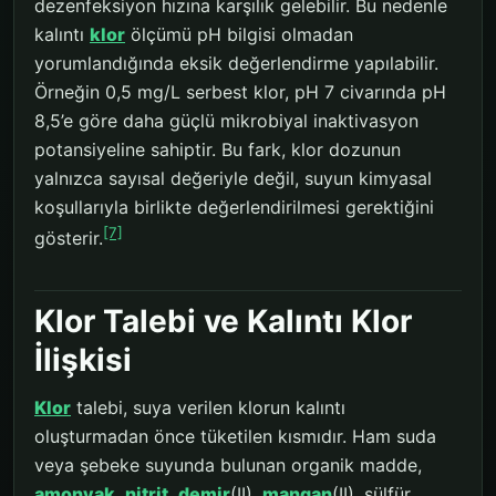
dezenfeksiyon hızına karşılık gelebilir. Bu nedenle
kalıntı
klor
ölçümü pH bilgisi olmadan
yorumlandığında eksik değerlendirme yapılabilir.
Örneğin 0,5 mg/L serbest klor, pH 7 civarında pH
8,5’e göre daha güçlü mikrobiyal inaktivasyon
potansiyeline sahiptir. Bu fark, klor dozunun
yalnızca sayısal değeriyle değil, suyun kimyasal
koşullarıyla birlikte değerlendirilmesi gerektiğini
[7]
gösterir.
Klor Talebi ve Kalıntı Klor
İlişkisi
Klor
talebi, suya verilen klorun kalıntı
oluşturmadan önce tüketilen kısmıdır. Ham suda
veya şebeke suyunda bulunan organik madde,
amonyak
,
nitrit
,
demir
(II),
mangan
(II), sülfür