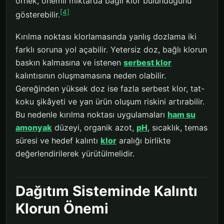
örnek, önemli miktarda bağlı klor bulunduğunu
[4]
gösterebilir.
Kırılma noktası klorlamasında yanlış dozlama iki
farklı soruna yol açabilir. Yetersiz doz, bağlı klorun
baskın kalmasına ve istenen
serbest klor
kalıntısının oluşmamasına neden olabilir.
Gereğinden yüksek doz ise fazla serbest klor, tat-
koku şikâyeti ve yan ürün oluşum riskini artırabilir.
Bu nedenle kırılma noktası uygulamaları
ham su
amonyak
düzeyi, organik azot,
pH
, sıcaklık, temas
süresi ve hedef kalıntı
klor
aralığı birlikte
değerlendirilerek yürütülmelidir.
Dağıtım Sisteminde Kalıntı
Klorun Önemi