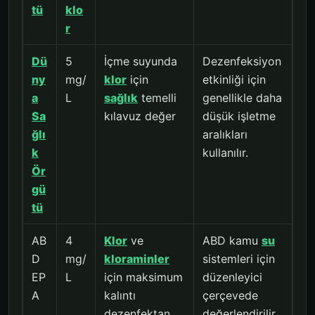
tü
klo
r
Dü
5
İçme suyunda
Dezenfeksiyon
ny
mg/
klor
için
etkinliği için
a
L
sağlık
temelli
genellikle daha
Sa
kılavuz değer
düşük işletme
ğlı
aralıkları
k
kullanılır.
Ör
gü
tü
AB
4
Klor
ve
ABD kamu
su
D
mg/
kloraminler
sistemleri için
EP
L
için maksimum
düzenleyici
A
kalıntı
çerçevede
dezenfektan
değerlendirilir.