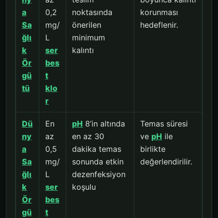
a
0,2
noktasında
korunması
Sa
mg/
önerilen
hedeflenir.
ğlı
L
minimum
k
ser
kalıntı
Ör
bes
gü
t
tü
klo
r
Dü
En
pH
8’in altında
Temas süresi
ny
az
en az 30
ve
pH
ile
a
0,5
dakika temas
birlikte
Sa
mg/
sonunda etkin
değerlendirilir.
ğlı
L
dezenfeksiyon
k
ser
koşulu
Ör
bes
gü
t