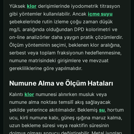
Yüksek
klor
derişimlerinde iyodometrik titrasyon
gibi yöntemler kullanılabilir. Ancak
içme suyu
şebekelerinde rutin izleme çoğu zaman düşük
mg/L aralığında olduğundan DPD kolorimetri ve
on-line analizörler daha yaygın pratik çözümlerdir.
Ölçüm yönteminin seçimi, beklenen klor aralığına,
serbest veya toplam fraksiyonun hedeflenmesine,
numune matrisindeki girişimlere ve mevzuat
gerekliliklerine göre yapılmalıdır.
Numune Alma ve Ölçüm Hataları
Kalıntı
klor
numunesi alınırken musluk veya
numune alma noktası temsilî akış sağlayacak
şekilde yeterince akıtılmalıdır. Beklemiş
su
, hortum
ucu, kirli numune kabı, güneş ışığına maruz kalma,
uzun bekleme süresi veya reaktifin süresinin
dolmuş olması sonucu değiştirebilir. Metal iyonları,