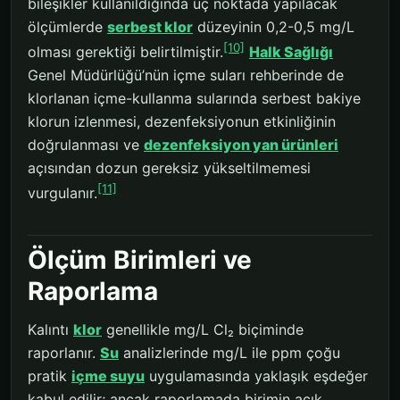
bileşikler kullanıldığında uç noktada yapılacak
ölçümlerde
serbest klor
düzeyinin 0,2-0,5 mg/L
[10]
olması gerektiği belirtilmiştir.
Halk Sağlığı
Genel Müdürlüğü’nün içme suları rehberinde de
klorlanan içme-kullanma sularında serbest bakiye
klorun izlenmesi, dezenfeksiyonun etkinliğinin
doğrulanması ve
dezenfeksiyon yan ürünleri
açısından dozun gereksiz yükseltilmemesi
[11]
vurgulanır.
Ölçüm Birimleri ve
Raporlama
Kalıntı
klor
genellikle mg/L Cl₂ biçiminde
raporlanır.
Su
analizlerinde mg/L ile ppm çoğu
pratik
içme suyu
uygulamasında yaklaşık eşdeğer
kabul edilir; ancak raporlamada birimin açık