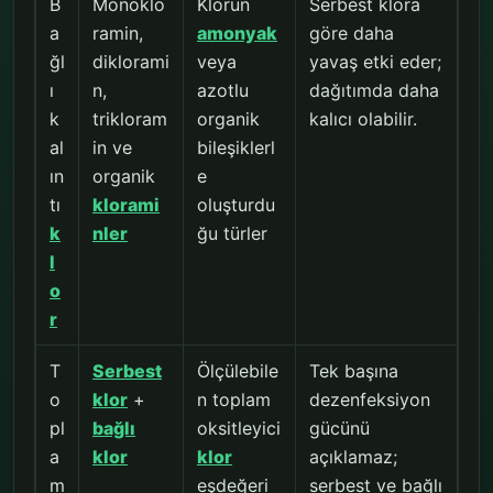
B
Monoklo
Klorun
Serbest klora
a
ramin,
amonyak
göre daha
ğl
diklorami
veya
yavaş etki eder;
ı
n,
azotlu
dağıtımda daha
k
trikloram
organik
kalıcı olabilir.
al
in ve
bileşiklerl
ın
organik
e
tı
klorami
oluşturdu
k
nler
ğu türler
l
o
r
T
Serbest
Ölçülebile
Tek başına
o
klor
+
n toplam
dezenfeksiyon
pl
bağlı
oksitleyici
gücünü
a
klor
klor
açıklamaz;
m
eşdeğeri
serbest ve bağlı