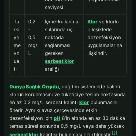
seviyesi
Tü
0,2
İçme-kullanma
Klor
ve klorlu
rki
-
sularında uç
bileşiklerle
ye
0,5
noktada
dezenfeksiyon
me
mg/
sağlanması
uygulamalarına
vz
L
gereken
ilişkindir.
ua
serbest klor
tı
aralığı
Dünya Sağlık Örgütü
, dağıtım sisteminde kalıntı
klorun korunmasını ve tüketiciye teslim noktasında
en az 0,2 mg/L serbest kalıntı
klor
bulunmasını
önerir. Aynı kılavuz çerçevesinde etkin
dezenfeksiyon için
pH
8’in altında en az 30 dakika
temas süresi sonunda 0,5 mg/L veya daha yüksek
[2]
serbest klor
kalıntısı bulunması belirtilmiştir.