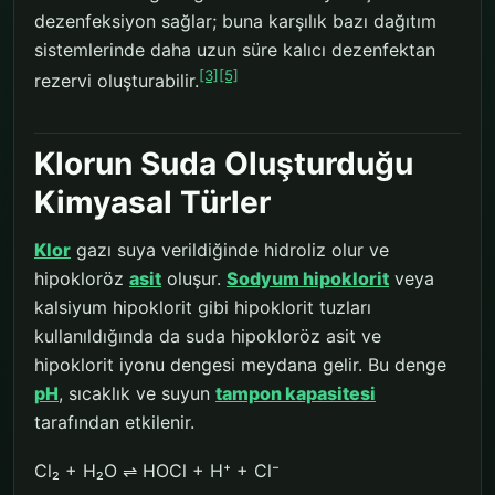
dezenfeksiyon sağlar; buna karşılık bazı dağıtım
sistemlerinde daha uzun süre kalıcı dezenfektan
[3]
[5]
rezervi oluşturabilir.
Klorun Suda Oluşturduğu
Kimyasal Türler
Klor
gazı suya verildiğinde hidroliz olur ve
hipokloröz
asit
oluşur.
Sodyum hipoklorit
veya
kalsiyum hipoklorit gibi hipoklorit tuzları
kullanıldığında da suda hipokloröz asit ve
hipoklorit iyonu dengesi meydana gelir. Bu denge
pH
, sıcaklık ve suyun
tampon kapasitesi
tarafından etkilenir.
Cl₂ + H₂O ⇌ HOCl + H⁺ + Cl⁻