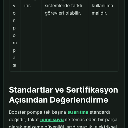
y
ırır.
sistemlerde farklı
kullanılma
o
görevleri olabilir.
malıdır.
n
p
o
m
p
a
sı
Standartlar ve Sertifikasyon
Açısından Değerlendirme
Booster pompa tek başına
su arıtma
standardı
değildir; fakat
içme suyu
ile temas eden bir parça
olarak malzeme güvenliği, sızdırmazlık, elektriksel