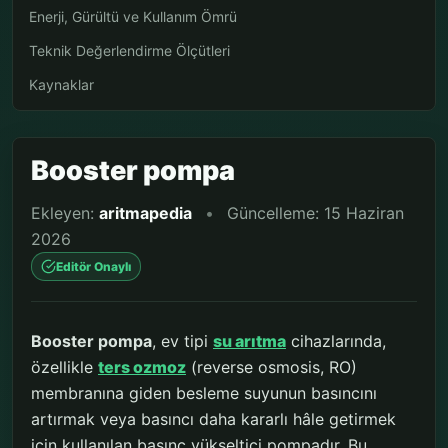
Enerji, Gürültü ve Kullanım Ömrü
Teknik Değerlendirme Ölçütleri
Kaynaklar
Booster pompa
Ekleyen:
aritmapedia
•
Güncelleme: 15 Haziran
2026
Editör Onaylı
Booster pompa
, ev tipi
su arıtma
cihazlarında,
özellikle
ters ozmoz
(reverse osmosis, RO)
membranına giden besleme suyunun basıncını
artırmak veya basıncı daha kararlı hâle getirmek
için kullanılan basınç yükseltici pompadır. Bu