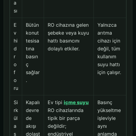
a
sı
E
Bütün
RO cihazına gelen
Yalnızca
v
konut
şebeke veya kuyu
arıtma
hi
tesisa
hattı basıncını
cihazı için
d
tına
dolaylı etkiler.
değil, tüm
r
basın
kullanım
o
ç
suyu hattı
f
sağlar
için çalışır.
o
.
ru
Si
Kapalı
Ev tipi
içme suyu
Basınç
rk
devre
RO cihazlarında
yükseltme
ül
de
tipik bir parça
işleviyle
a
akışı
değildir;
aynı
s
dolaşt
endüstriyel
anlamda