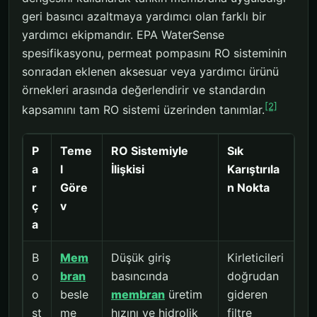
geri basıncı azaltmaya yardımcı olan farklı bir
yardımcı ekipmandır. EPA WaterSense
spesifikasyonu, permeat pompasını RO sisteminin
sonradan eklenen aksesuar veya yardımcı ürünü
örnekleri arasında değerlendirir ve standardın
[2]
kapsamını tam RO sistemi üzerinden tanımlar.
P
Teme
RO Sistemiyle
Sık
a
l
İlişkisi
Karıştırıla
r
Göre
n Nokta
ç
v
a
B
Mem
Düşük giriş
Kirleticileri
o
bran
basıncında
doğrudan
o
besle
membran
üretim
gideren
st
me
hızını ve hidrolik
filtre