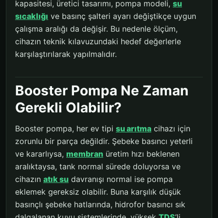
kapasitesi, üretici tasarımı, pompa modeli,
su
sıcaklığı
ve basınç şalteri ayarı değiştikçe uygun
çalışma aralığı da değişir. Bu nedenle ölçüm,
cihazın teknik kılavuzundaki hedef değerlerle
karşılaştırılarak yapılmalıdır.
Booster Pompa Ne Zaman
Gerekli Olabilir?
Booster pompa, her ev tipi
su arıtma
cihazı için
zorunlu bir parça değildir. Şebeke basıncı yeterli
ve kararlıysa,
membran
üretim hızı beklenen
aralıktaysa, tank normal sürede doluyorsa ve
cihazın
atık su
davranışı normal ise pompa
eklemek gereksiz olabilir. Buna karşılık düşük
basınçlı şebeke hatlarında, hidrofor basıncı sık
dalgalanan kuyu sistemlerinde, yüksek
TDS
’li