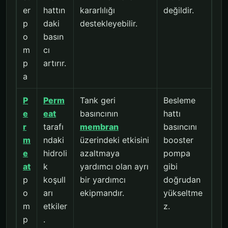
er
hattın
kararlılığı
değildir.
p
daki
destekleyebilir.
o
basın
m
cı
p
artırır.
a
P
Perm
Tank geri
Besleme
e
eat
basıncının
hattı
r
tarafı
membran
basıncını
m
ndaki
üzerindeki etkisini
booster
e
hidroli
azaltmaya
pompa
at
k
yardımcı olan ayrı
gibi
p
koşull
bir yardımcı
doğrudan
o
arı
ekipmandır.
yükseltme
m
etkiler
z.
p
.