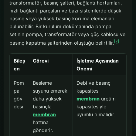
transformatör, basınç şalteri, bağlantı hortumları,
hızlı bağlantı parçaları ve bazı sistemlerde düşük
basınç veya yüksek basınç koruma elemanları
bulunabilir. Bir kurulum dokümanında pompa
setinin pompa, transformatör veya güç kablosu ve
[7]
basınç kapatma şalterinden oluştuğu belirtilir.
Bileş
Görevi
İşletme Açısından
en
Önemi
Pom
Besleme
Debi ve basınç
pa
suyunu emerek
kapasitesi
göv
daha yüksek
membran
üretim
desi
basınçla
kapasitesiyle
membran
uyumlu olmalıdır.
hattına
gönderir.