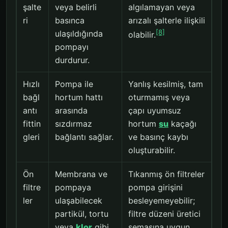
şalte
veya belirli
algılamayan veya
ri
basınca
arızalı şalterle ilişkili
[8]
ulaşıldığında
olabilir.
pompayı
durdurur.
Hızlı
Pompa ile
Yanlış kesilmiş, tam
bağl
hortum hattı
oturmamış veya
antı
arasında
çapı uyumsuz
fittin
sızdırmaz
hortum
su
kaçağı
gleri
bağlantı sağlar.
ve basınç kaybı
oluşturabilir.
Ön
Membrana ve
Tıkanmış ön filtreler
filtre
pompaya
pompa girişini
ler
ulaşabilecek
besleyemeyebilir;
partikül, tortu
filtre düzeni üretici
veya
klor
gibi
şemasına uygun