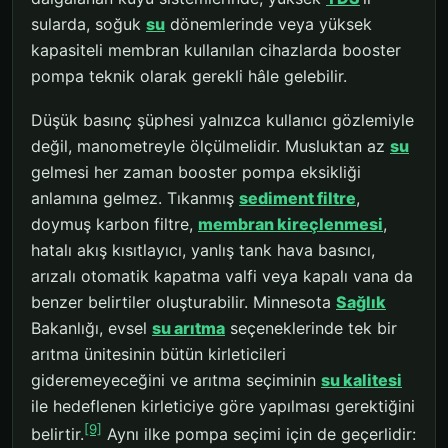
sularda, soğuk
su
dönemlerinde veya yüksek
kapasiteli membran kullanılan cihazlarda booster
pompa teknik olarak gerekli hâle gelebilir.
Düşük basınç şüphesi yalnızca kullanıcı gözlemiyle
değil, manometreyle ölçülmelidir. Musluktan az
su
gelmesi her zaman booster pompa eksikliği
anlamına gelmez. Tıkanmış
sediment filtre
,
doymuş karbon filtre,
membran kireçlenmesi
,
hatalı akış kısıtlayıcı, yanlış tank hava basıncı,
arızalı otomatik kapatma valfi veya kapalı vana da
benzer belirtiler oluşturabilir. Minnesota
Sağlık
Bakanlığı, evsel
su arıtma
seçeneklerinde tek bir
arıtma ünitesinin bütün kirleticileri
gideremeyeceğini ve arıtma seçiminin
su kalitesi
ile hedeflenen kirleticiye göre yapılması gerektiğini
[9]
belirtir.
Aynı ilke pompa seçimi için de geçerlidir: