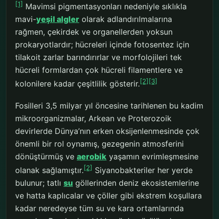
[1]
Mavimsi pigmentasyonları nedeniyle sıklıkla
mavi-
yeşil algler
olarak adlandırılmalarına
rağmen, çekirdek ve organellerden yoksun
prokaryotlardır; hücreleri içinde fotosentez için
tilakoit zarlar barındırırlar ve morfolojileri tek
hücreli formlardan çok hücreli filamentlere ve
[2]
[3]
kolonilere kadar çeşitlilik gösterir.
Fosilleri 3,5 milyar yıl öncesine tarihlenen bu kadim
mikroorganizmalar, Arkean ve Proterozoik
devirlerde Dünya’nın erken oksijenlenmesinde çok
önemli bir rol oynamış, gezegenin atmosferini
dönüştürmüş ve
aerobik
yaşamın evrimleşmesine
[2]
olanak sağlamıştır.
Siyanobakteriler her yerde
bulunur; tatlı
su
göllerinden deniz ekosistemlerine
ve hatta kaplıcalar ve çöller gibi ekstrem koşullara
kadar neredeyse tüm su ve kara ortamlarında