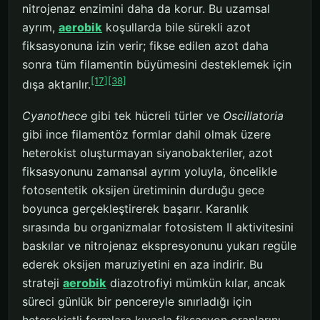
nitrojenaz enzimini daha da korur. Bu uzamsal
ayrım,
aerobik
koşullarda bile sürekli azot
fiksasyonuna izin verir; fikse edilen azot daha
sonra tüm filamentin büyümesini desteklemek için
[17]
[38]
dışa aktarılır.
Cyanothece
gibi tek hücreli türler ve
Oscillatoria
gibi ince filamentöz formlar dahil olmak üzere
heterokist oluşturmayan siyanobakteriler, azot
fiksasyonunu zamansal ayrım yoluyla, öncelikle
fotosentetik oksijen üretiminin durduğu gece
boyunca gerçekleştirerek başarır. Karanlık
sırasında bu organizmalar fotosistem II aktivitesini
baskılar ve nitrojenaz ekspresyonunu yukarı regüle
ederek oksijen maruziyetini en aza indirir. Bu
strateji
aerobik
diazotrofiyi mümkün kılar, ancak
süreci günlük bir pencereyle sınırladığı için