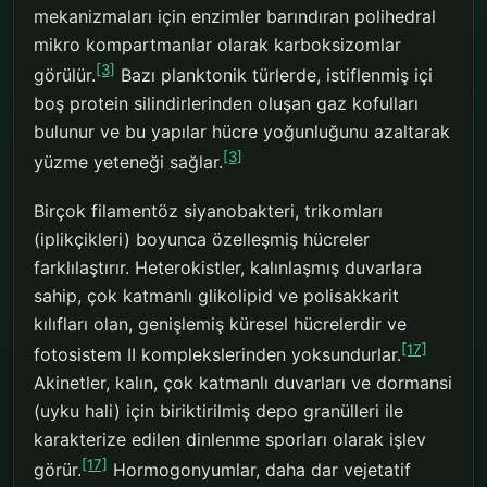
mekanizmaları için enzimler barındıran polihedral
mikro kompartmanlar olarak karboksizomlar
[3]
görülür.
Bazı planktonik türlerde, istiflenmiş içi
boş protein silindirlerinden oluşan gaz kofulları
bulunur ve bu yapılar hücre yoğunluğunu azaltarak
[3]
yüzme yeteneği sağlar.
Birçok filamentöz siyanobakteri, trikomları
(iplikçikleri) boyunca özelleşmiş hücreler
farklılaştırır. Heterokistler, kalınlaşmış duvarlara
sahip, çok katmanlı glikolipid ve polisakkarit
kılıfları olan, genişlemiş küresel hücrelerdir ve
[17]
fotosistem II komplekslerinden yoksundurlar.
Akinetler, kalın, çok katmanlı duvarları ve dormansi
(uyku hali) için biriktirilmiş depo granülleri ile
karakterize edilen dinlenme sporları olarak işlev
[17]
görür.
Hormogonyumlar, daha dar vejetatif