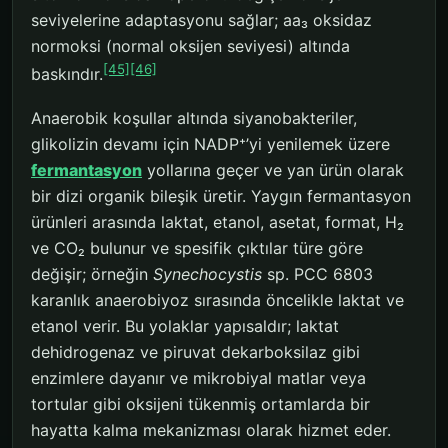
seviyelerine adaptasyonu sağlar; aa₃ oksidaz
normoksi (normal oksijen seviyesi) altında
[45]
[46]
baskındır.
Anaerobik koşullar altında siyanobakteriler,
glikolizin devamı için NADP⁺’yi yenilemek üzere
fermantasyon
yollarına geçer ve yan ürün olarak
bir dizi organik bileşik üretir. Yaygın fermantasyon
ürünleri arasında laktat, etanol, asetat, format, H₂
ve CO₂ bulunur ve spesifik çıktılar türe göre
değişir; örneğin
Synechocystis
sp. PCC 6803
karanlık anaerobiyoz sırasında öncelikle laktat ve
etanol verir. Bu yolaklar yapısaldır; laktat
dehidrogenaz ve piruvat dekarboksilaz gibi
enzimlere dayanır ve mikrobiyal matlar veya
tortular gibi oksijeni tükenmiş ortamlarda bir
hayatta kalma mekanizması olarak hizmet eder.