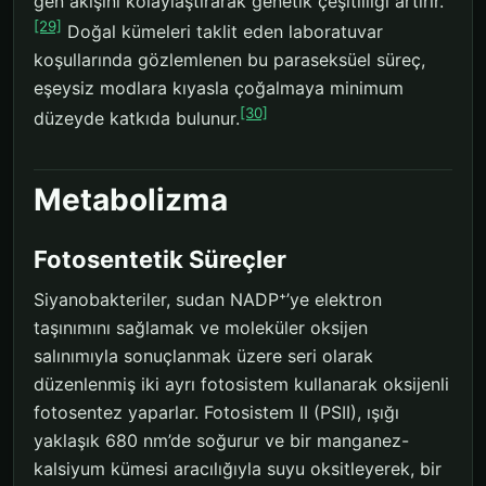
gen akışını kolaylaştırarak genetik çeşitliliği artırır.
[29]
Doğal kümeleri taklit eden laboratuvar
koşullarında gözlemlenen bu paraseksüel süreç,
eşeysiz modlara kıyasla çoğalmaya minimum
[30]
düzeyde katkıda bulunur.
Metabolizma
Fotosentetik Süreçler
Siyanobakteriler, sudan NADP⁺’ye elektron
taşınımını sağlamak ve moleküler oksijen
salınımıyla sonuçlanmak üzere seri olarak
düzenlenmiş iki ayrı fotosistem kullanarak oksijenli
fotosentez yaparlar. Fotosistem II (PSII), ışığı
yaklaşık 680 nm’de soğurur ve bir manganez-
kalsiyum kümesi aracılığıyla suyu oksitleyerek, bir