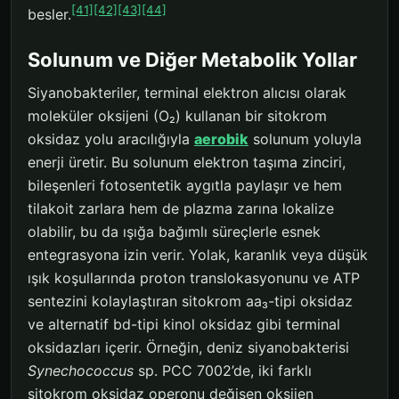
[41]
[42]
[43]
[44]
besler.
Solunum ve Diğer Metabolik Yollar
Siyanobakteriler, terminal elektron alıcısı olarak
moleküler oksijeni (O₂) kullanan bir sitokrom
oksidaz yolu aracılığıyla
aerobik
solunum yoluyla
enerji üretir. Bu solunum elektron taşıma zinciri,
bileşenleri fotosentetik aygıtla paylaşır ve hem
tilakoit zarlara hem de plazma zarına lokalize
olabilir, bu da ışığa bağımlı süreçlerle esnek
entegrasyona izin verir. Yolak, karanlık veya düşük
ışık koşullarında proton translokasyonunu ve ATP
sentezini kolaylaştıran sitokrom aa₃-tipi oksidaz
ve alternatif bd-tipi kinol oksidaz gibi terminal
oksidazları içerir. Örneğin, deniz siyanobakterisi
Synechococcus
sp. PCC 7002’de, iki farklı
sitokrom oksidaz operonu değişen oksijen