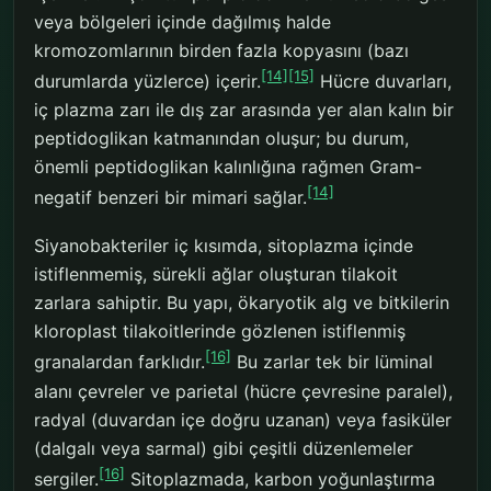
veya bölgeleri içinde dağılmış halde
kromozomlarının birden fazla kopyasını (bazı
[14]
[15]
durumlarda yüzlerce) içerir.
Hücre duvarları,
iç plazma zarı ile dış zar arasında yer alan kalın bir
peptidoglikan katmanından oluşur; bu durum,
önemli peptidoglikan kalınlığına rağmen Gram-
[14]
negatif benzeri bir mimari sağlar.
Siyanobakteriler iç kısımda, sitoplazma içinde
istiflenmemiş, sürekli ağlar oluşturan tilakoit
zarlara sahiptir. Bu yapı, ökaryotik alg ve bitkilerin
kloroplast tilakoitlerinde gözlenen istiflenmiş
[16]
granalardan farklıdır.
Bu zarlar tek bir lüminal
alanı çevreler ve parietal (hücre çevresine paralel),
radyal (duvardan içe doğru uzanan) veya fasiküler
(dalgalı veya sarmal) gibi çeşitli düzenlemeler
[16]
sergiler.
Sitoplazmada, karbon yoğunlaştırma