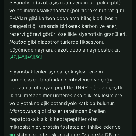
Siyanofisin (azot açısından zengin bir polipeptit)
ve polihidroksialkanoatlar (polihidroksibutirat gibi
PHA’lar) gibi karbon depolama bileşikleri, besin
dengesizliği sırasında birikerek karbon ve enerji
rezervi görevi görür; özellikle siyanofisin granülleri,
Nostoc
gibi diazotrof türlerde fiksasyonu
büyümeden ayırarak azot depolamayı destekler.
[47]
[48]
[49]
[50]
Siyanobakteriler ayrıca, çok işlevli enzim
kompleksleri tarafından sentezlenen ve çoğu
ribozomal olmayan peptitler (NRP’ler) olan çeşitli
ikincil metabolitler üreterek ekolojik etkileşimlere
ve biyoteknolojik potansiyele katkıda bulunur.
Microcystis
gibi cinsler tarafından üretilen
hepatotoksik siklik heptapeptitler olan
mikrosistinler, protein fosfatazları inhibe eder ve
su
sistemlerinde risk oluşturur; CyanoMetDB gibi