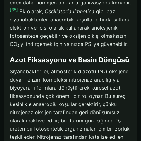
eden daha homojen bir zar organizasyonu korunur.
[35]
Ek olarak,
Oscillatoria limnetica
gibi bazı
siyanobakteriler, anaerobik koşullar altında sülfürü
elektron vericisi olarak kullanarak anoksijenik
fotosenteze geçebilir ve oksijen çıkışı olmaksızın
CO₂’yi indirgemek için yalnızca PSI’ya güvenebilir.
Azot Fiksasyonu ve Besin Döngüsü
Siyanobakteriler, atmosferik diazotu (N₂) oksijene
duyarlı enzim kompleksi nitrojenaz aracılığıyla
biyoyararlı formlara dönüştürerek küresel azot
fiksasyonunda çok önemli bir rol oynar. Bu süreç
kesinlikle anaerobik koşullar gerektirir, çünkü
nitrojenaz oksijen tarafından geri dönüşümsüz
olarak inaktive edilir; bu durum gün ışığında O₂
üreten bu fotosentetik organizmalar için bir zorluk
teşkil eder. Nitrojenaz tarafından katalize edilen