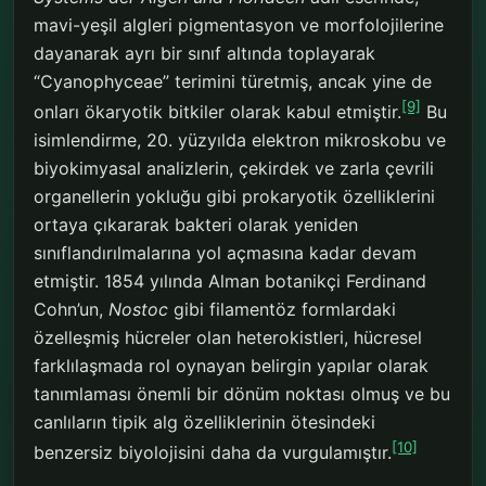
mavi-yeşil algleri pigmentasyon ve morfolojilerine
dayanarak ayrı bir sınıf altında toplayarak
“Cyanophyceae” terimini türetmiş, ancak yine de
[9]
onları ökaryotik bitkiler olarak kabul etmiştir.
Bu
isimlendirme, 20. yüzyılda elektron mikroskobu ve
biyokimyasal analizlerin, çekirdek ve zarla çevrili
organellerin yokluğu gibi prokaryotik özelliklerini
ortaya çıkararak bakteri olarak yeniden
sınıflandırılmalarına yol açmasına kadar devam
etmiştir. 1854 yılında Alman botanikçi Ferdinand
Cohn’un,
Nostoc
gibi filamentöz formlardaki
özelleşmiş hücreler olan heterokistleri, hücresel
farklılaşmada rol oynayan belirgin yapılar olarak
tanımlaması önemli bir dönüm noktası olmuş ve bu
canlıların tipik alg özelliklerinin ötesindeki
[10]
benzersiz biyolojisini daha da vurgulamıştır.