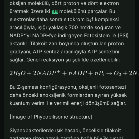
oksijen molekülü, dört proton ve dört elektron
üretmek üzere iki
su
molekülünü parçalar. Bu
elektronlar daha sonra sitokrom b₆f kompleksi
aracılığıyla, ışığı yaklaşık 700 nm’de soğuran ve
NADP⁺’yi NADPH’ye indirgeyen Fotosistem I’e (PSI)
aktarılır. Tilakoit zarı boyunca oluşturulan proton
gradyanı, ATP sentaz aracılığıyla ATP sentezini
sağlar. Genel reaksiyon şu şekilde özetlenebilir:
+
2
+
2
+
+
→
+
2
H
O
N
A
D
P
n
A
D
P
n
P
O
N
2
2
i
Bu Z-şeması konfigürasyonu, oksijenli fotosentezi
daha önceki anoksijenik formlardan ayıran yüksek
kuantum verimi ile verimli enerji dönüşümü sağlar.
[Image of Phycobilisome structure]
Siyanobakterilerde ışık hasadı, öncelikle tilakoit
zarlarının sitoplazmik tarafına bağlı büyük dışsal