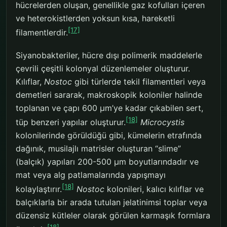
hücrelerden oluşan, genellikle gaz kofulları içeren
ve heterokistlerden yoksun kısa, hareketli
[17]
filamentlerdir.
Siyanobakteriler, hücre dışı polimerik maddelerle
çevrili çeşitli kolonyal düzenlemeler oluşturur.
Kılıflar,
Nostoc
gibi türlerde tekil filamentleri veya
demetleri sararak, makroskopik koloniler halinde
toplanan ve çapı 600 μm’ye kadar çıkabilen sert,
[18]
tüp benzeri yapılar oluşturur.
Microcystis
kolonilerinde görüldüğü gibi, kümelerin etrafında
dağınık, musilajlı matrisler oluşturan “slime”
(balçık) yapıları 200-500 μm boyutlarındadır ve
mat veya alg patlamalarında yapışmayı
[18]
kolaylaştırır.
Nostoc
kolonileri, kalıcı kılıflar ve
balçıklarla bir arada tutulan jelatinimsi toplar veya
düzensiz kütleler olarak görülen karmaşık formlara