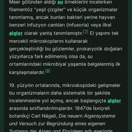
Meer gölünden aldığı
su
örneklerini incelerken
filamentöz “yeşil çizgiler” ve küçük organizmalar
tanımlamış, ancak bunları bakteri yerine hayvan
benzeri infuzyon canlıları (infusoria) veya ilkel
[7]
algler
olarak yanlış tanımlamıştır.
El yapımı tek
mercekli mikroskoplarını kullanarak
gerçekleştirdiği bu gözlemler, prokaryotik doğaları
yüzyıllarca fark edilmemiş olsa da, su
ortamlarındaki mikrobiyal yaşamla belgelenmiş ilk
[8]
karşılaşmalardır.
19. yüzyılın ortalarında, mikroskopideki gelişmeler
bu organizmaların daha sistematik bir şekilde
incelenmesine yol açmış, ancak başlangıçta
algler
arasında sınıflandırılmışlardır. 1847’de İsviçreli
botanikçi Carl Nägeli,
Die neuern Algensysteme
und Versuch zur Begründung eines eigenen
Systems der Algen und Florideen
adlı eserinde,