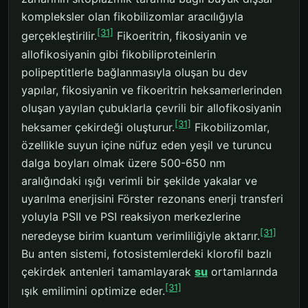
kompleksler olan fikobilizomlar aracılığıyla
[31]
gerçekleştirilir.
Fikoeritrin, fikosiyanin ve
allofikosiyanin gibi fikobiliproteinlerin
polipeptitlerle bağlanmasıyla oluşan bu dev
yapılar, fikosiyanin ve fikoeritrin heksamerlerinden
oluşan yayılan çubuklarla çevrili bir allofikosiyanin
[31]
heksamer çekirdeği oluşturur.
Fikobilizomlar,
özellikle suyun içine nüfuz eden yeşil ve turuncu
dalga boyları olmak üzere 500-650 nm
aralığındaki ışığı verimli bir şekilde yakalar ve
uyarılma enerjisini Förster rezonans enerji transferi
yoluyla PSII ve PSI reaksiyon merkezlerine
[31]
neredeyse birim kuantum verimliliğiyle aktarır.
Bu anten sistemi, fotosistemlerdeki klorofil bazlı
çekirdek antenleri tamamlayarak
su
ortamlarında
[31]
ışık emilimini optimize eder.