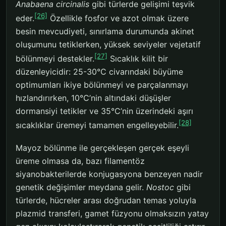
Anabaena circinalis
gibi türlerde gelişimi teşvik
[26]
eder.
Özellikle fosfor ve azot olmak üzere
besin mevcudiyeti, sınırlama durumunda akinet
oluşumunu tetiklerken, yüksek seviyeler vejetatif
[27]
bölünmeyi destekler.
Sıcaklık kilit bir
düzenleyicidir: 25-30°C civarındaki büyüme
optimumları ikiye bölünmeyi ve parçalanmayı
hızlandırırken, 10°C’nin altındaki düşüşler
dormansiyi tetikler ve 35°C’nin üzerindeki aşırı
[28]
sıcaklıklar üremeyi tamamen engelleyebilir.
Mayoz bölünme ile gerçekleşen gerçek eşeyli
üreme olmasa da, bazı filamentöz
siyanobakterilerde konjugasyona benzeyen nadir
genetik değişimler meydana gelir.
Nostoc
gibi
türlerde, hücreler arası doğrudan temas yoluyla
plazmid transferi, gamet füzyonu olmaksızın yatay