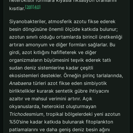
heterokistli formlara kıyasla fiksasyon oranlarını
[39]
[40]
kısıtlar.
Siyanobakteriler, atmosferik azotu fikse ederek
besin döngüsüne önemli ölçüde katkıda bulunur;
azotun sınırlı olduğu ortamlarda birincil üretkenliği
artıran amonyum ve diğer formları sağlarlar. Bu
girdi, azot kıtlığını hafifleterek ve diğer
organizmaların büyümesini teşvik ederek tatlı
sudan deniz sistemlerine kadar çeşitli
ekosistemleri destekler. Örneğin pirinç tarlalarında,
Anabaena
türleri azot fikse eden simbiyotik
birliktelikler kurarak sentetik gübre ihtiyacını
azaltır ve mahsul verimini artırır. Açık
okyanuslarda, heterokist oluşturmayan
Trichodesmium
, tropikal bölgelerdeki yeni azotun
%50’sine kadar katkıda bulunarak fitoplankton
patlamalarını ve daha geniş deniz besin ağını