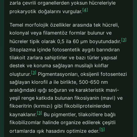
zarla çevrili organellerden yoksun hücreleriyle
[4]
prokaryotik doğalarını vurgular.
Temel morfolojik özellikler arasında tek hücreli,
kolonyal veya filamentöz formlar bulunur ve
[3]
hücreler tipik olarak 0,5 ila 60 μm boyutundadır.
Sitoplazma içinde fotosentetik aygıtı barındıran
tilakoit zarlara sahiptirler ve bazı türler yapısal
destek ve koruma sağlayan musilajlı kılıflar
[3]
oluşturur.
Pigmentasyonları, oksijenli fotosentezi
sağlayan klorofil
a
ile birlikte, 500-650 nm
aralığındaki ışığı soğuran ve karakteristik mavi-
yeşil renge katkıda bulunan fikosiyanin (mavi) ve
fikoeritrin (kırmızı) gibi fikobiliproteinlerden
[3]
kaynaklanır.
Bu pigmentler, tilakoitlere bağlı
fikobilizomlar halinde organize edilerek çeşitli
[5]
ortamlarda ışık hasadını optimize eder.