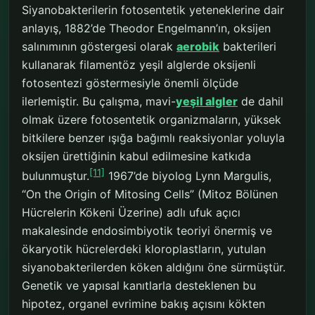
Siyanobakterilerin fotosentetik yeteneklerine dair
anlayış, 1882’de Theodor Engelmann’ın, oksijen
salınımının göstergesi olarak
aerobik
bakterileri
kullanarak filamentöz yeşil alglerde oksijenli
fotosentezi göstermesiyle önemli ölçüde
ilerlemiştir. Bu çalışma, mavi-
yeşil algler
de dahil
olmak üzere fotosentetik organizmaların, yüksek
bitkilere benzer ışığa bağımlı reaksiyonlar yoluyla
oksijen ürettiğinin kabul edilmesine katkıda
[11]
bulunmuştur.
1967’de biyolog Lynn Margulis,
“On the Origin of Mitosing Cells” (Mitoz Bölünen
Hücrelerin Kökeni Üzerine) adlı ufuk açıcı
makalesinde endosimbiyotik teoriyi önermiş ve
ökaryotik hücrelerdeki kloroplastların, yutulan
siyanobakterilerden köken aldığını öne sürmüştür.
Genetik ve yapısal kanıtlarla desteklenen bu
hipotez, organel evrimine bakış açısını kökten