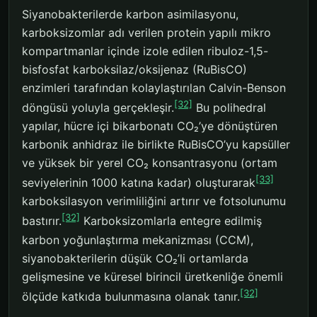
Siyanobakterilerde karbon asimilasyonu,
karboksizomlar adı verilen protein yapılı mikro
kompartmanlar içinde izole edilen ribuloz-1,5-
bisfosfat karboksilaz/oksijenaz (RuBisCO)
enzimleri tarafından kolaylaştırılan Calvin-Benson
[32]
döngüsü yoluyla gerçekleşir.
Bu polihedral
yapılar, hücre içi bikarbonatı CO₂’ye dönüştüren
karbonik anhidraz ile birlikte RuBisCO’yu kapsüller
ve yüksek bir yerel CO₂ konsantrasyonu (ortam
[33]
seviyelerinin 1000 katına kadar) oluşturarak
karboksilasyon verimliliğini artırır ve fotsolunumu
[32]
bastırır.
Karboksizomlarla entegre edilmiş
karbon yoğunlaştırma mekanizması (CCM),
siyanobakterilerin düşük CO₂’li ortamlarda
gelişmesine ve küresel birincil üretkenliğe önemli
[32]
ölçüde katkıda bulunmasına olanak tanır.