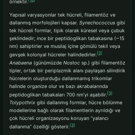
[18]
örnektir.
Yapısal varyasyonlar tek hücreli, filamentöz ve
dallanmış morfolojileri kapsar.
Synechococcus
gibi
tek hücreli formlar, tipik olarak küresel veya çubuk
şeklindedir; ince bir peptidoglikan tabakasına (~15
nm) sahiptirler ve musilaj içine gömülü tekil veya
[3]
gevşek kolonyal hücreler halindedirler.
Anabaena
(günümüzde
Nostoc
sp.) gibi filamentöz
tipler, ortak bir periplazmik alanı paylaşan silindirik
hücrelerin oluşturduğu dallanmamış trikomlar
halinde organize olur ve bazı akrabalarında
[3]
peptidoglikan tabakaları 700 nm’yi aşabilir.
Tolypothrix
gibi dallanmış formlar, hücre bölünme
modellerine bağlı olarak filamentlerin ayrıldığı ve
çok hücreli organizasyonu koruyan “yalancı
[3]
dallanma” özelliği gösterir.