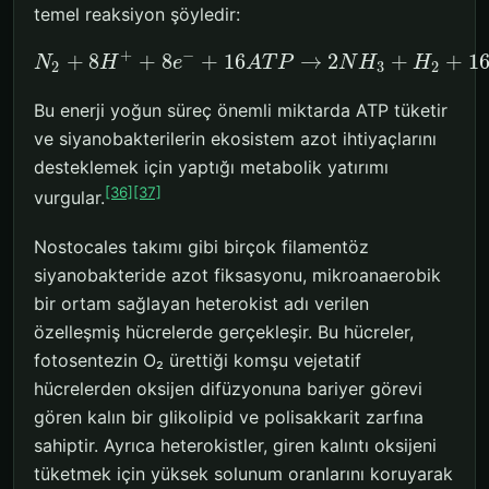
temel reaksiyon şöyledir:
+
−
+
8
+
8
+
16
→
2
+
+
1
N
H
e
A
T
P
N
H
H
2
3
2
Bu enerji yoğun süreç önemli miktarda ATP tüketir
ve siyanobakterilerin ekosistem azot ihtiyaçlarını
desteklemek için yaptığı metabolik yatırımı
[36]
[37]
vurgular.
Nostocales takımı gibi birçok filamentöz
siyanobakteride azot fiksasyonu, mikroanaerobik
bir ortam sağlayan heterokist adı verilen
özelleşmiş hücrelerde gerçekleşir. Bu hücreler,
fotosentezin O₂ ürettiği komşu vejetatif
hücrelerden oksijen difüzyonuna bariyer görevi
gören kalın bir glikolipid ve polisakkarit zarfına
sahiptir. Ayrıca heterokistler, giren kalıntı oksijeni
tüketmek için yüksek solunum oranlarını koruyarak