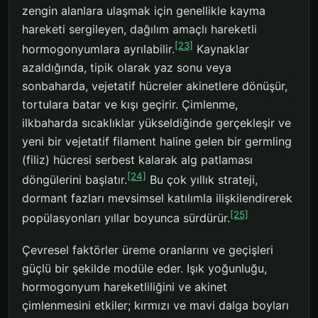
zengin alanlara ulaşmak için genellikle kayma
hareketi sergileyen, dağılım amaçlı hareketli
[23]
hormogonyumlara ayrılabilir.
Kaynaklar
azaldığında, tipik olarak yaz sonu veya
sonbaharda, vejetatif hücreler akinetlere dönüşür,
tortulara batar ve kışı geçirir. Çimlenme,
ilkbaharda sıcaklıklar yükseldiğinde gerçekleşir ve
yeni bir vejetatif filament haline gelen bir germling
(filiz) hücresi serbest kalarak alg patlaması
[24]
döngülerini başlatır.
Bu çok yıllık strateji,
dormant fazları mevsimsel katılımla ilişkilendirerek
[25]
popülasyonları yıllar boyunca sürdürür.
Çevresel faktörler üreme oranlarını ve geçişleri
güçlü bir şekilde modüle eder. Işık yoğunluğu,
hormogonyum hareketliliğini ve akinet
çimlenmesini etkiler; kırmızı ve mavi dalga boyları