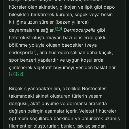
hücreler olan akinetler, glikojen ve lipit gibi depo
bileşikleri biriktirerek kuruma, soğuk veya besin
kıtlığına uzun süreler (bazen yıllarca)
[20]
dayanmalarını sağlar.
Dermocarpella
gibi
heterokist oluşturmayan bazı cinslerde çoklu
bölünme yoluyla oluşan baeositler (veya
endosporlar), ana hücreden salınan daha küçük,
spor benzeri yapılardır ve uygun koşullarda
çimlenerek vejetatif büyümeyi yeniden başlatırlar.
[21]
[22]
Birçok siyanobakterinin, özellikle Nostocales
takımındaki akinet oluşturan türlerin yaşam
döngüsü, aktif büyüme ve dormansi arasında
değişen belirgin aşamalar içerir. Vejetatif hücreler
optimum koşullarda baskındır ve bölünerek uzamış
filamentler oluştururlar; bunlar, ışık açısından