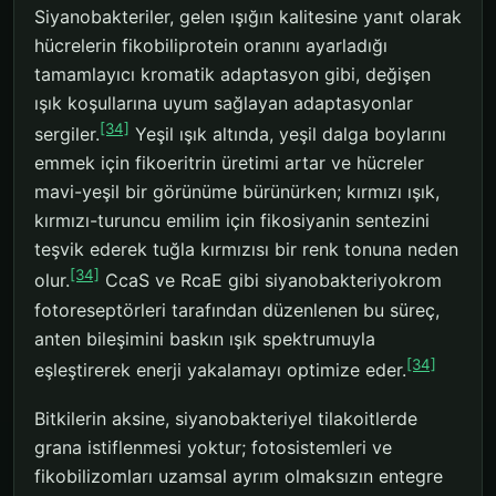
Siyanobakteriler, gelen ışığın kalitesine yanıt olarak
hücrelerin fikobiliprotein oranını ayarladığı
tamamlayıcı kromatik adaptasyon gibi, değişen
ışık koşullarına uyum sağlayan adaptasyonlar
[34]
sergiler.
Yeşil ışık altında, yeşil dalga boylarını
emmek için fikoeritrin üretimi artar ve hücreler
mavi-yeşil bir görünüme bürünürken; kırmızı ışık,
kırmızı-turuncu emilim için fikosiyanin sentezini
teşvik ederek tuğla kırmızısı bir renk tonuna neden
[34]
olur.
CcaS ve RcaE gibi siyanobakteriyokrom
fotoreseptörleri tarafından düzenlenen bu süreç,
anten bileşimini baskın ışık spektrumuyla
[34]
eşleştirerek enerji yakalamayı optimize eder.
Bitkilerin aksine, siyanobakteriyel tilakoitlerde
grana istiflenmesi yoktur; fotosistemleri ve
fikobilizomları uzamsal ayrım olmaksızın entegre