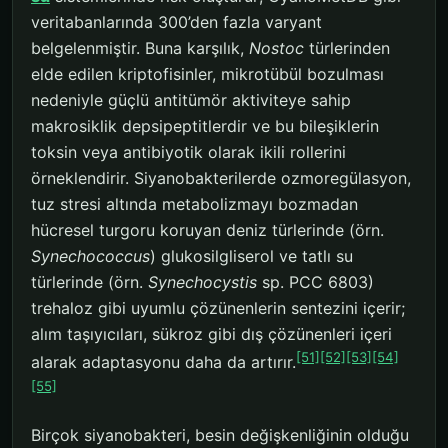
veritabanlarında 300’den fazla varyant
belgelenmiştir. Buna karşılık,
Nostoc
türlerinden
elde edilen kriptofisinler, mikrotübül bozulması
nedeniyle güçlü antitümör aktiviteye sahip
makrosiklik depsipeptitlerdir ve bu bileşiklerin
toksin veya antibiyotik olarak ikili rollerini
örneklendirir. Siyanobakterilerde ozmoregülasyon,
tuz stresi altında metabolizmayı bozmadan
hücresel turgoru koruyan deniz türlerinde (örn.
Synechococcus
) glukosilgliserol ve tatlı su
türlerinde (örn.
Synechocystis
sp. PCC 6803)
trehaloz gibi uyumlu çözünenlerin sentezini içerir;
alım taşıyıcıları, sükroz gibi dış çözünenleri içeri
[51]
[52]
[53]
[54]
alarak adaptasyonu daha da artırır.
[55]
Birçok siyanobakteri, besin değişkenliğinin olduğu