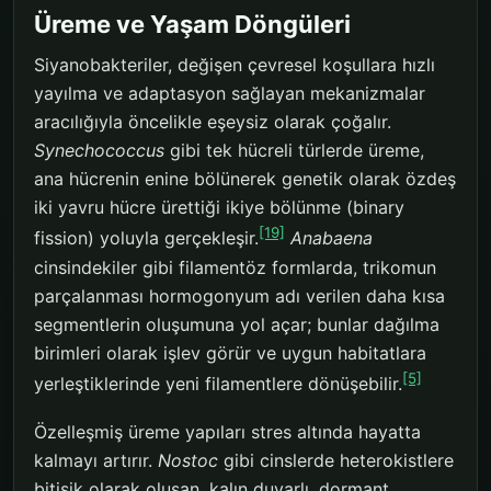
Üreme ve Yaşam Döngüleri
Siyanobakteriler, değişen çevresel koşullara hızlı
yayılma ve adaptasyon sağlayan mekanizmalar
aracılığıyla öncelikle eşeysiz olarak çoğalır.
Synechococcus
gibi tek hücreli türlerde üreme,
ana hücrenin enine bölünerek genetik olarak özdeş
iki yavru hücre ürettiği ikiye bölünme (binary
[19]
fission) yoluyla gerçekleşir.
Anabaena
cinsindekiler gibi filamentöz formlarda, trikomun
parçalanması hormogonyum adı verilen daha kısa
segmentlerin oluşumuna yol açar; bunlar dağılma
birimleri olarak işlev görür ve uygun habitatlara
[5]
yerleştiklerinde yeni filamentlere dönüşebilir.
Özelleşmiş üreme yapıları stres altında hayatta
kalmayı artırır.
Nostoc
gibi cinslerde heterokistlere
bitişik olarak oluşan, kalın duvarlı, dormant