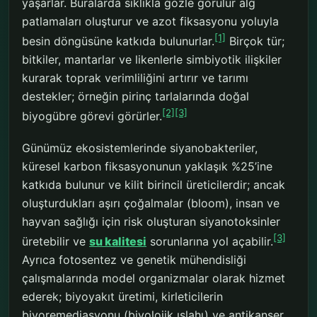
yaşarlar. Buralarda sıklıkla gözle görülür alg
patlamaları oluşturur ve azot fiksasyonu yoluyla
[1]
besin döngüsüne katkıda bulunurlar.
Birçok tür;
bitkiler, mantarlar ve likenlerle simbiyotik ilişkiler
kurarak toprak verimliliğini artırır ve tarımı
destekler; örneğin pirinç tarlalarında doğal
[2]
[3]
biyogübre görevi görürler.
Günümüz ekosistemlerinde siyanobakteriler,
küresel karbon fiksasyonunun yaklaşık %25’ine
katkıda bulunur ve kilit birincil üreticilerdir; ancak
oluşturdukları aşırı çoğalmalar (bloom), insan ve
hayvan sağlığı için risk oluşturan siyanotoksinler
[3]
üretebilir ve
su kalitesi
sorunlarına yol açabilir.
Ayrıca fotosentez ve genetik mühendisliği
çalışmalarında model organizmalar olarak hizmet
ederek; biyoyakıt üretimi, kirleticilerin
biyoremediasyonu (biyolojik ıslahı) ve antikanser