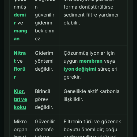
nmüş
n
forma dönüştürülürse
demi
güvenilir
sediment filtre yardımcı
r
ve
giderim
olabilir.
mang
beklenm
an
ez.
Nitra
Giderim
Çözünmüş iyonlar için
t
ve
yöntemi
uygun
membran
veya
florü
değildir.
iyon değişimi
süreçleri
r
gerekir.
Klor
,
Birincil
Genellikle aktif karbonla
tat ve
görev
ilişkilidir.
koku
değildir.
Mikro
Güvenilir
Filtrenin türü ve gözenek
organ
dezenfe
boyutu önemlidir; çoğu