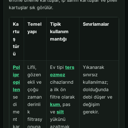
kartuşlar sık görülür.
Ka
Temel
Tipik
Sınırlamalar
rtu
yapı
kullanım
ş
mantığı
tür
ü
Pol
Lifli,
Ev tipi
ters
Yıkanarak
ipr
gözen
ozmoz
sınırsız
opi
ekli ve
cihazlarınd
kullanılmaz;
len
çoğu
a ilk ön
dolduğunda
se
zaman
filtre olarak
debi düşer ve
di
derinli
kum
, pas
değişim
me
k
ve
silt
gerekir.
nt
filtrasy
yükünü
kar
onuna
azaltmak