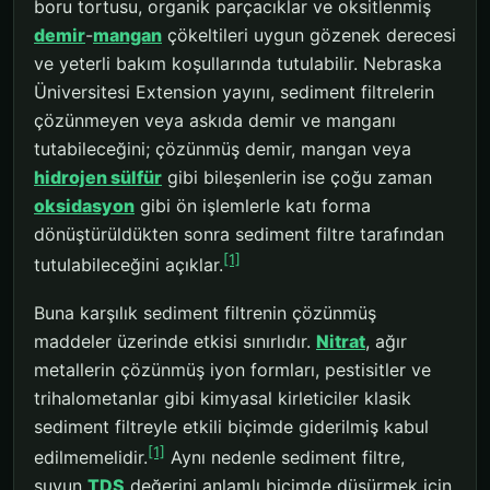
boru tortusu, organik parçacıklar ve oksitlenmiş
demir
-
mangan
çökeltileri uygun gözenek derecesi
ve yeterli bakım koşullarında tutulabilir. Nebraska
Üniversitesi Extension yayını, sediment filtrelerin
çözünmeyen veya askıda demir ve manganı
tutabileceğini; çözünmüş demir, mangan veya
hidrojen sülfür
gibi bileşenlerin ise çoğu zaman
oksidasyon
gibi ön işlemlerle katı forma
dönüştürüldükten sonra sediment filtre tarafından
[1]
tutulabileceğini açıklar.
Buna karşılık sediment filtrenin çözünmüş
maddeler üzerinde etkisi sınırlıdır.
Nitrat
, ağır
metallerin çözünmüş iyon formları, pestisitler ve
trihalometanlar gibi kimyasal kirleticiler klasik
sediment filtreyle etkili biçimde giderilmiş kabul
[1]
edilmemelidir.
Aynı nedenle sediment filtre,
suyun
TDS
değerini anlamlı biçimde düşürmek için