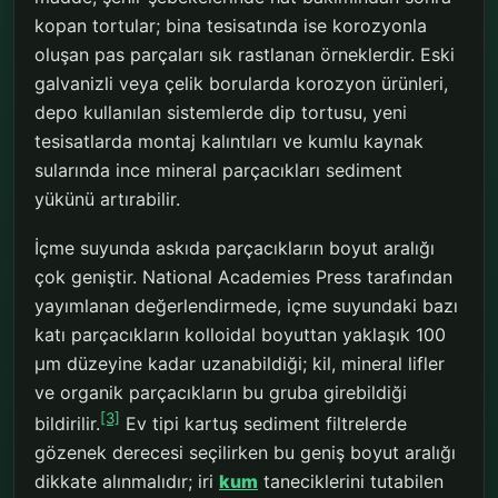
kopan tortular; bina tesisatında ise korozyonla
oluşan pas parçaları sık rastlanan örneklerdir. Eski
galvanizli veya çelik borularda korozyon ürünleri,
depo kullanılan sistemlerde dip tortusu, yeni
tesisatlarda montaj kalıntıları ve kumlu kaynak
sularında ince mineral parçacıkları sediment
yükünü artırabilir.
İçme suyunda askıda parçacıkların boyut aralığı
çok geniştir. National Academies Press tarafından
yayımlanan değerlendirmede, içme suyundaki bazı
katı parçacıkların kolloidal boyuttan yaklaşık 100
µm düzeyine kadar uzanabildiği; kil, mineral lifler
ve organik parçacıkların bu gruba girebildiği
[3]
bildirilir.
Ev tipi kartuş sediment filtrelerde
gözenek derecesi seçilirken bu geniş boyut aralığı
dikkate alınmalıdır; iri
kum
taneciklerini tutabilen