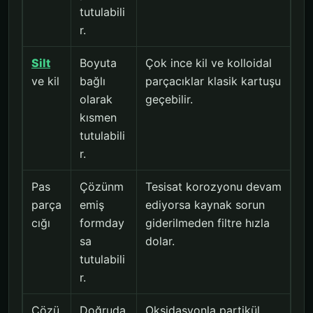
tutulabili
r.
Silt
Boyuta
Çok ince kil ve kolloidal
ve kil
bağlı
parçacıklar klasik kartuşu
olarak
geçebilir.
kısmen
tutulabili
r.
Pas
Çözünm
Tesisat korozyonu devam
parça
emiş
ediyorsa kaynak sorun
cığı
formday
giderilmeden filtre hızla
sa
dolar.
tutulabili
r.
Çözü
Doğruda
Oksidasyonla partikül