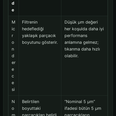
d
e
M
Filtrenin
Düşük µm değeri
ic
hedeflediği
her koşulda daha iyi
r
yaklaşık parçacık
performans
o
boyutunu gösterir.
anlamına gelmez;
n
tıkanma daha hızlı
d
olabilir.
er
e
c
e
si
N
Belirtilen
“Nominal 5 µm”
o
boyuttaki
ifadesi bütün 5 µm
m
parçacıkları belirli
parçacıkların