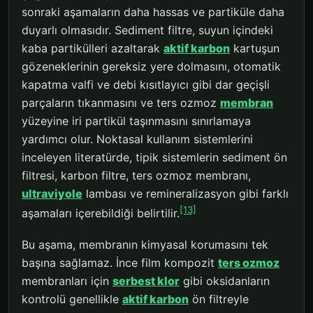
sonraki aşamaların daha hassas ve partiküle daha
duyarlı olmasıdır. Sediment filtre, suyun içindeki
kaba partikülleri azaltarak
aktif karbon
kartuşun
gözeneklerinin gereksiz yere dolmasını, otomatik
kapatma valfi ve debi kısıtlayıcı gibi dar geçişli
parçaların tıkanmasını ve ters ozmoz
membran
yüzeyine iri partikül taşınmasını sınırlamaya
yardımcı olur. Noktasal kullanım sistemlerini
inceleyen literatürde, tipik sistemlerin sediment ön
filtresi, karbon filtre, ters ozmoz membranı,
ultraviyole
lambası ve remineralizasyon gibi farklı
[13]
aşamaları içerebildiği belirtilir.
Bu aşama, membranın kimyasal korumasını tek
başına sağlamaz. İnce film kompozit
ters ozmoz
membranları için
serbest klor
gibi oksidanların
kontrolü genellikle
aktif karbon
ön filtreyle