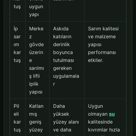
tuş
uygun
yapı
İp
Merke
Askıda
Sarım kalitesi
sar
z
katıların
ve malzeme
ım
gövde
derinlik
yapısı
kar
üzerin
boyunca
performansı
tuş
e
tutulması
etkiler.
sarılmı
gereken
ş lifli
uygulamala
iplik
r
yapısı
Pil
Katlan
Daha
Uygun
eli
mış
yüksek
olmayan
su
kar
geniş
yüzey alanı
kalitesinde
tuş
yüzey
ve daha
kıvrımlar hızla