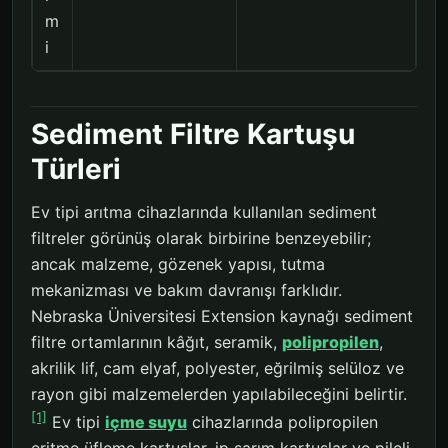
m
i
Sediment Filtre Kartuşu
Türleri
Ev tipi arıtma cihazlarında kullanılan sediment
filtreler görünüş olarak birbirine benzeyebilir;
ancak malzeme, gözenek yapısı, tutma
mekanizması ve bakım davranışı farklıdır.
Nebraska Üniversitesi Extension kaynağı sediment
filtre ortamlarının kâğıt, seramik,
polipropilen
,
akrilik lif, cam elyaf, polyester, eğrilmiş selüloz ve
rayon gibi malzemelerden yapılabileceğini belirtir.
[1]
Ev tipi
içme suyu
cihazlarında polipropilen
eritme üfleme kartuşlar, ip sarım kartuşlar ve pileli