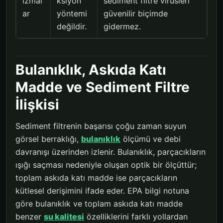
izmal
ksiyon
sediment filtre virüsleri
ar
yöntemi
güvenilir biçimde
değildir.
gidermez.
Bulanıklık, Askıda Katı
Madde ve Sediment Filtre
İlişkisi
Sediment filtrenin başarısı çoğu zaman suyun
görsel berraklığı,
bulanıklık
ölçümü ve debi
davranışı üzerinden izlenir. Bulanıklık, parçacıkların
ışığı saçması nedeniyle oluşan optik bir ölçüttür;
toplam askıda katı madde ise parçacıkların
kütlesel derişimini ifade eder. EPA bilgi notuna
göre bulanıklık ve toplam askıda katı madde
benzer
su kalitesi
özelliklerini farklı yollardan