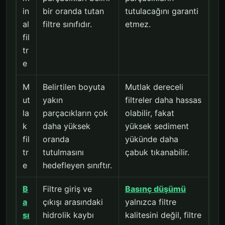
in
bir oranda tutan
tutulacağını garanti
al
filtre sınıfıdır.
etmez.
fil
tr
e
M
Belirtilen boyuta
Mutlak dereceli
ut
yakın
filtreler daha hassas
la
parçacıkların çok
olabilir, fakat
k
daha yüksek
yüksek sediment
fil
oranda
yükünde daha
tr
tutulmasını
çabuk tıkanabilir.
e
hedefleyen sınıftır.
B
Filtre giriş ve
Basınç düşümü
a
çıkışı arasındaki
yalnızca filtre
sı
hidrolik kaybı
kalitesini değil, filtre