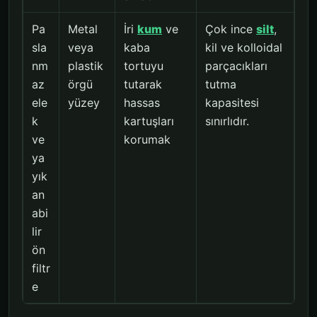
Pa
Metal
İri
kum
ve
Çok ince
silt
,
sla
veya
kaba
kil ve kolloidal
nm
plastik
tortuyu
parçacıkları
az
örgü
tutarak
tutma
ele
yüzey
hassas
kapasitesi
k
kartuşları
sınırlıdır.
ve
korumak
ya
yık
an
abi
lir
ön
filtr
e