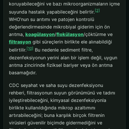
koruyabileceğini ve bazı mikroorganizmaların içme
[2]
suyunda hastalık yapabileceğini belirtir.
WHO’nun su arıtımı ve patojen kontrolü
değerlendirmesinde mikrobiyal giderim için ön
arıtma,
koagülasyon
/
flokülasyon
/çöktürme ve
filtrasyon
gibi süreçlerin birlikte ele alınabildiği
[10]
belirtilir.
Bu nedenle sediment filtre,
dezenfeksiyonun yerini alan bir işlem değil, uygun
arıtma zincirinde fiziksel bariyer veya ön arıtma
basamağıdır.
CDC seyahat ve saha suyu dezenfeksiyonu
rehberi, filtrasyonun suyun görünümünü ve tadını
iyileştirebileceğini, kimyasal dezenfeksiyonla
birlikte kullanıldığında mikrop azaltımını
artırabileceğini; buna karşılık birçok filtrenin
virüsleri güvenilir biçimde gidermediğini ve