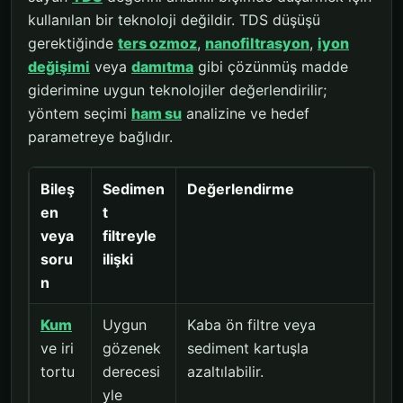
kullanılan bir teknoloji değildir. TDS düşüşü
gerektiğinde
ters ozmoz
,
nanofiltrasyon
,
iyon
değişimi
veya
damıtma
gibi çözünmüş madde
giderimine uygun teknolojiler değerlendirilir;
yöntem seçimi
ham su
analizine ve hedef
parametreye bağlıdır.
Bileş
Sedimen
Değerlendirme
en
t
veya
filtreyle
soru
ilişki
n
Kum
Uygun
Kaba ön filtre veya
ve iri
gözenek
sediment kartuşla
tortu
derecesi
azaltılabilir.
yle