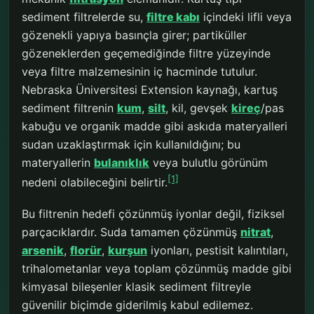
sediment filtrelerde su,
filtre kabı
içindeki lifli veya
gözenekli yapıya basınçla girer; partiküller
gözeneklerden geçemediğinde filtre yüzeyinde
veya filtre malzemesinin iç hacminde tutulur.
Nebraska Üniversitesi Extension kaynağı, kartuş
sediment filtrenin
kum
,
silt
, kil, gevşek
kireç
/pas
kabuğu ve organik madde gibi askıda materyalleri
sudan uzaklaştırmak için kullanıldığını; bu
materyallerin
bulanıklık
veya bulutlu görünüm
[1]
nedeni olabileceğini belirtir.
Bu filtrenin hedefi çözünmüş iyonlar değil, fiziksel
parçacıklardır. Suda tamamen çözünmüş
nitrat
,
arsenik
,
florür
,
kurşun
iyonları, pestisit kalıntıları,
trihalometanlar veya toplam çözünmüş madde gibi
kimyasal bileşenler klasik sediment filtreyle
güvenilir biçimde giderilmiş kabul edilemez.