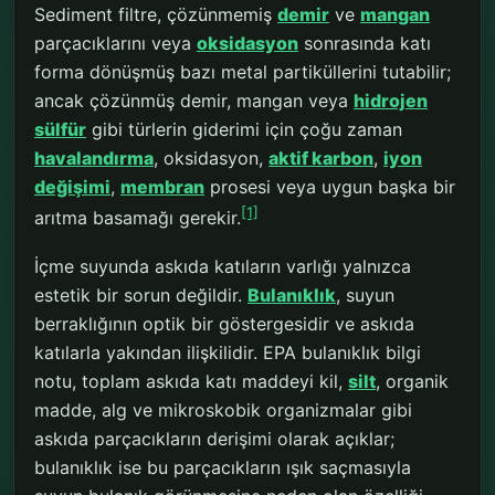
Sediment filtre, çözünmemiş
demir
ve
mangan
parçacıklarını veya
oksidasyon
sonrasında katı
forma dönüşmüş bazı metal partiküllerini tutabilir;
ancak çözünmüş demir, mangan veya
hidrojen
sülfür
gibi türlerin giderimi için çoğu zaman
havalandırma
, oksidasyon,
aktif karbon
,
iyon
değişimi
,
membran
prosesi veya uygun başka bir
[1]
arıtma basamağı gerekir.
İçme suyunda askıda katıların varlığı yalnızca
estetik bir sorun değildir.
Bulanıklık
, suyun
berraklığının optik bir göstergesidir ve askıda
katılarla yakından ilişkilidir. EPA bulanıklık bilgi
notu, toplam askıda katı maddeyi kil,
silt
, organik
madde, alg ve mikroskobik organizmalar gibi
askıda parçacıkların derişimi olarak açıklar;
bulanıklık ise bu parçacıkların ışık saçmasıyla