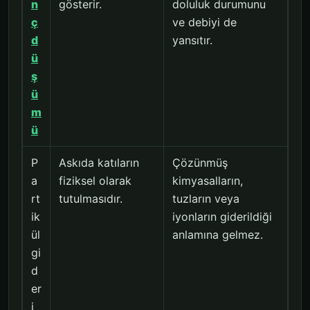
n
gösterir.
doluluk durumunu
ç
ve debiyi de
d
yansıtır.
ü
ş
ü
m
ü
P
Askıda katıların
Çözünmüş
a
fiziksel olarak
kimyasalların,
rt
tutulmasıdır.
tuzların veya
ik
iyonların giderildiği
ül
anlamına gelmez.
gi
d
er
i