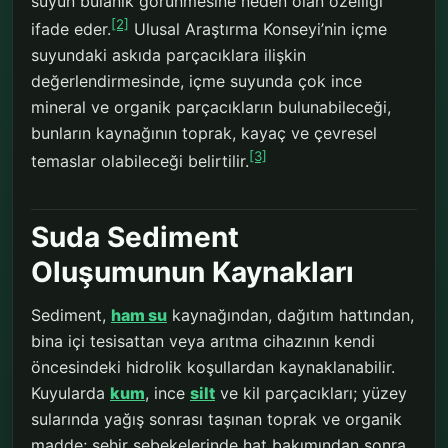
suyun bulanık görünmesine neden olan özelliği
[2]
ifade eder.
Ulusal Araştırma Konseyi’nin içme
suyundaki askıda parçacıklara ilişkin
değerlendirmesinde, içme suyunda çok ince
mineral ve organik parçacıkların bulunabileceği,
bunların kaynağının toprak, kayaç ve çevresel
[3]
temaslar olabileceği belirtilir.
Suda Sediment
Oluşumunun Kaynakları
Sediment,
ham su
kaynağından, dağıtım hattından,
bina içi tesisattan veya arıtma cihazının kendi
öncesindeki hidrolik koşullardan kaynaklanabilir.
Kuyularda
kum
, ince
silt
ve kil parçacıkları; yüzey
sularında yağış sonrası taşınan toprak ve organik
madde; şehir şebekelerinde hat bakımından sonra