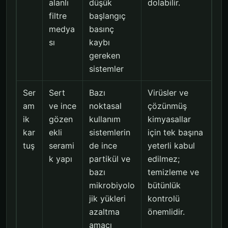
alanlı
düşük
dolabilir.
filtre
başlangıç
medya
basınç
sı
kaybı
gereken
sistemler
Ser
Sert
Bazı
Virüsler ve
am
ve ince
noktasal
çözünmüş
ik
gözen
kullanım
kimyasallar
kar
ekli
sistemlerin
için tek başına
tuş
serami
de ince
yeterli kabul
k yapı
partikül ve
edilmez;
bazı
temizleme ve
mikrobiyolo
bütünlük
jik yükleri
kontrolü
azaltma
önemlidir.
amacı