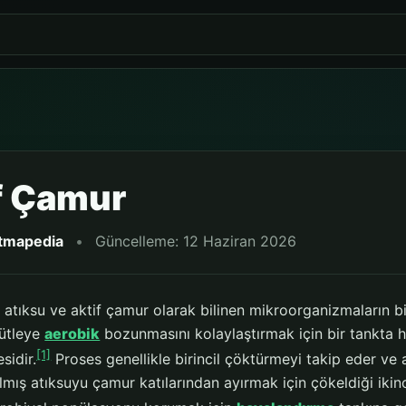
f Çamur
itmapedia
•
Güncelleme: 12 Haziran 2026
 atıksu ve aktif çamur olarak bilinen mikroorganizmaların bir 
ütleye
aerobik
bozunmasını kolaylaştırmak için bir tankta ha
[1]
sidir.
Proses genellikle birincil çöktürmeyi takip eder ve ar
ılmış atıksuyu çamur katılarından ayırmak için çökeldiği ikinc