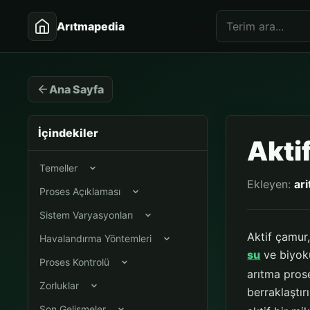
Arıtmapedia
Ana Sayfa
İçindekiler
Akti
Temeller
Ekleyen:
ar
Proses Açıklaması
Sistem Varyasyonları
Aktif çamur,
Havalandırma Yöntemleri
su
ve biyok
Proses Kontrolü
arıtma prose
Zorluklar
berraklaştır
Son Gelişmeler