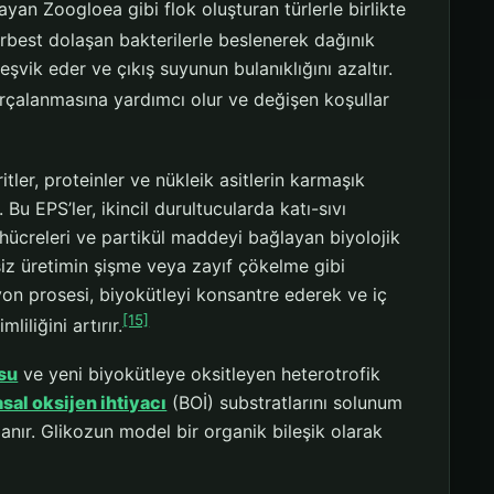
layan Zoogloea gibi flok oluşturan türlerle birlikte
erbest dolaşan bakterilerle beslenerek dağınık
eşvik eder ve çıkış suyunun bulanıklığını azaltır.
rçalanmasına yardımcı olur ve değişen koşullar
tler, proteinler ve nükleik asitlerin karmaşık
Bu EPS’ler, ikincil durultucularda katı-sıvı
l hücreleri ve partikül maddeyi bağlayan biyolojik
ersiz üretimin şişme veya zayıf çökelme gibi
yon prosesi, biyokütleyi konsantre ederek ve iç
[15]
iliğini artırır.
su
ve yeni biyokütleye oksitleyen heterotrofik
al oksijen ihtiyacı
(BOİ) substratlarını solunum
lanır. Glikozun model bir organik bileşik olarak