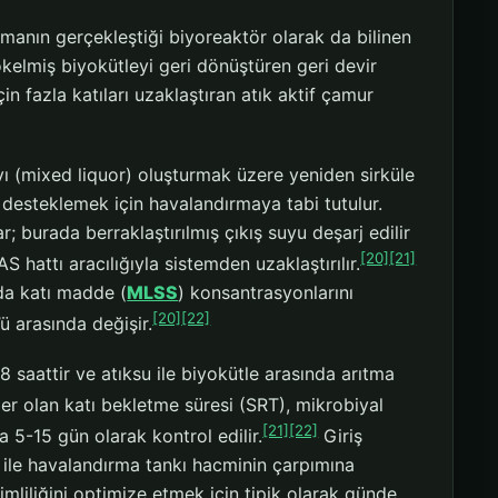
ıtmanın gerçekleştiği biyoreaktör olarak da bilinen
çökelmiş biyokütleyi geri dönüştüren geri devir
 fazla katıları uzaklaştıran atık aktif çamur
ıvı (mixed liquor) oluşturmak üzere yeniden sirküle
ı desteklemek için havalandırmaya tabi tutulur.
; burada berraklaştırılmış çıkış suyu deşarj edilir
[20]
[21]
hattı aracılığıyla sistemden uzaklaştırılır.
da katı madde (
MLSS
) konsantrasyonlarını
[20]
[22]
ü arasında değişir.
8 saattir ve atıksu ile biyokütle arasında arıtma
r olan katı bekletme süresi (SRT), mikrobiyal
[21]
[22]
5-15 gün olarak kontrol edilir.
Giriş
ile havalandırma tankı hacminin çarpımına
liliğini optimize etmek için tipik olarak günde