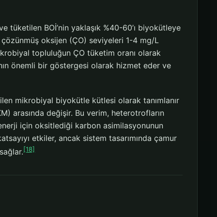
ve tüketilen BOİ’nin yaklaşık %40-60’ı biyokütleye
çözünmüş oksijen (ÇO) seviyeleri 1-4 mg/L
ikrobiyal topluluğun ÇO tüketim oranı olarak
ının önemli bir göstergesi olarak hizmet eder ve
ilen mikrobiyal biyokütle kütlesi olarak tanımlanır
M) arasında değişir. Bu verim, heterotrofların
enerji için oksitlediği karbon asimilasyonunun
u katsayıyı etkiler, ancak sistem tasarımında çamur
[18]
sağlar.