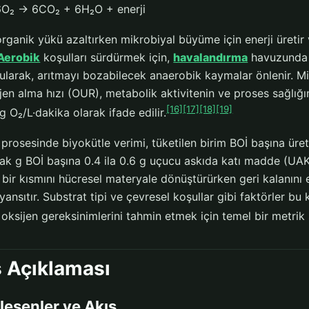
6O₂ → 6CO₂ + 6H₂O + enerji
rganik yükü azaltırken mikrobiyal büyüme için enerji üretir 
Aerobik
koşulları sürdürmek için,
havalandırma
havuzunda 
tularak, arıtmayı bozabilecek anaerobik kaymalar önlenir. M
jen alma hızı (OUR), metabolik aktivitenin ve proses sağlığ
[16]
[17]
[18]
[19]
g O₂/L·dakika olarak ifade edilir.
prosesinde biyokütle verimi, tüketilen birim BOİ başına üret
rak g BOİ başına 0.4 ila 0.6 g uçucu askıda katı madde (UAK
 bir kısmını hücresel materyale dönüştürürken geri kalanını 
i yansıtır. Substrat tipi ve çevresel koşullar gibi faktörler b
 oksijen gereksinimlerini tahmin etmek için temel bir metrik 
 Açıklaması
leşenler ve Akış