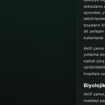
atıksularını
açısından, y
sektörlerden
boyaların %9
alt yerleşim
kullanılarak
Aktif çamur 
yollarına d
kaliteli çıkı
sürdürülebil
koşullara uya
Biyoloji
Aktif çamur,
maddeyi par