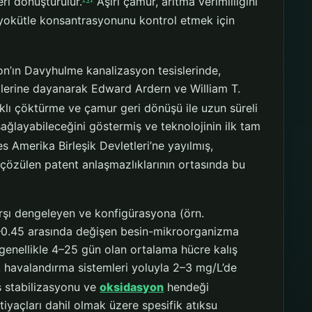
ri dönüştürülür.
Aşırı çamur, arıtma verimliliğini
iyokütle konsantrasyonunu kontrol etmek için
on’ın Davyhulme kanalizasyon tesislerinde,
erine dayanarak Edward Ardern ve William T.
lıklı çöktürme ve çamur geri dönüşü ile uzun süreli
ağlayabileceğini göstermiş ve teknolojinin ilk tam
s Amerika Birleşik Devletleri’ne yayılmış,
 çözülen patent anlaşmazlıklarının ortasında bu
arşı dengeleyen ve konfigürasyona (örn.
05–0.45 arasında değişen besin-mikroorganizma
genellikle 4–25 gün olan ortalama hücre kalış
k havalandırma sistemleri yoluyla 2–3 mg/L’de
 stabilizasyonu ve
oksidasyon
hendeği
tiyaçları dahil olmak üzere spesifik atıksu