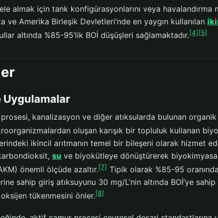
i ele almak için tank konfigürasyonlarını veya havalandırma mo
a ve Amerika Birleşik Devletleri’nde en yaygın kullanılan
ik
[4]
[5]
llar altında %85-95’lik BOİ düşüşleri sağlamaktadır.
ler
 Uygulamalar
 prosesi, kanalizasyon ve diğer atıksularda bulunan organ
roorganizmalardan oluşan karışık bir topluluk kullanan biyol
lerindeki ikincil arıtmanın temel bir bileşeni olarak hizmet 
 karbondioksit,
su
ve biyokütleye dönüştürerek biyokimyasal o
[7]
AKM) önemli ölçüde azaltır.
Tipik olarak %85-95 oranınd
rine sahip giriş atıksuyunu 30 mg/L’nin altında BOİ’ye sahip
[8]
 oksijen tükenmesini önler.
çeğinde, aktif çamur prosesi çevresel deşarj standartlarına