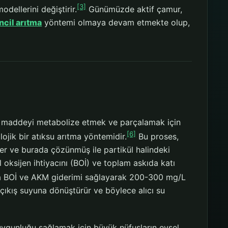
[3]
dellerini değiştirir.
Günümüzde aktif çamur,
incil arıtma
yöntemi olmaya devam etmekte olup,
ik maddeyi metabolize etmek ve parçalamak için
[6]
ojik bir atıksu arıtma yöntemidir.
Bu proses,
eder ve burada çözünmüş ile partikül halindeki
ksijen ihtiyacını (BOİ) ve toplam askıda katı
a BOİ ve AKM giderimi sağlayarak 200-300 mg/L
 çıkış suyuna dönüştürür ve böylece alıcı su
 uygunluğu sağlamak için büyük nüfusların evsel