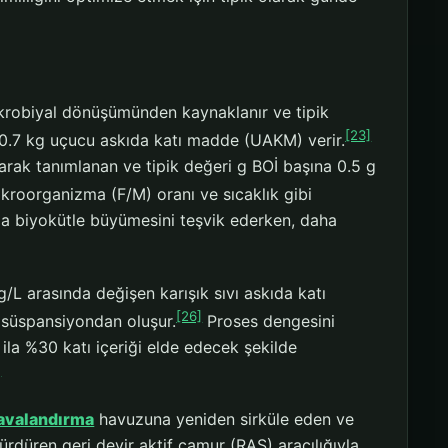
krobiyal dönüşümünden kaynaklanır ve tipik
[23]
a 0.7 kg uçucu askıda katı madde (UAKM) verir.
olarak tanımlanan ve tipik değeri g BOİ başına 0.5 g
ikroorganizma (F/M) oranı ve sıcaklık gibi
zla biyokütle büyümesini teşvik ederken, daha
/L arasında değişen karışık sıvı askıda katı
[26]
r süspansiyondan oluşur.
Proses dengesini
 ila %30 katı içeriği elde edecek şekilde
]
avalandırma
havuzuna yeniden sirküle eden ve
ürdüren geri devir aktif çamur (RAS) aracılığıyla