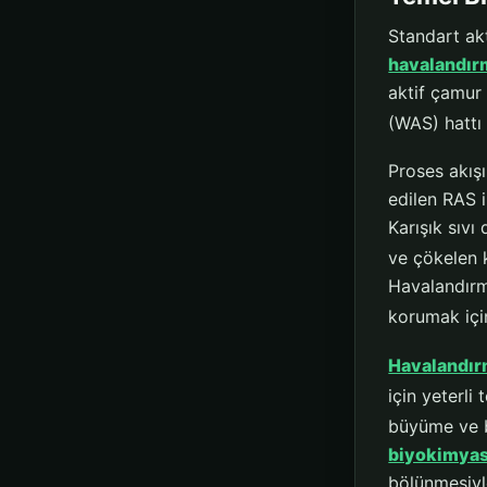
Standart akt
havalandır
aktif çamur 
(WAS) hattı y
Proses akışı
edilen RAS i
Karışık sıvı
ve çökelen k
Havalandırm
korumak için
Havalandı
için yeterli 
büyüme ve b
biyokimyasa
bölünmesiyl