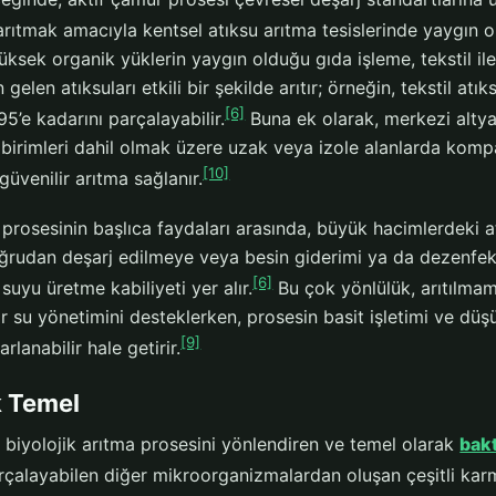
 arıtmak amacıyla kentsel atıksu arıtma tesislerinde yaygın 
üksek organik yüklerin yaygın olduğu gıda işleme, tekstil ile
 gelen atıksuları etkili bir şekilde arıtır; örneğin, tekstil atı
[6]
5’e kadarını parçalayabilir.
Buna ek olarak, merkezi altyapı
 birimleri dahil olmak üzere uzak veya izole alanlarda kompa
[10]
 güvenilir arıtma sağlanır.
prosesinin başlıca faydaları arasında, büyük hacimlerdeki at
oğrudan deşarj edilmeye veya besin giderimi ya da dezenfeks
[6]
ş suyu üretme kabiliyeti yer alır.
Bu çok yönlülük, arıtılmamı
ir su yönetimini desteklerken, prosesin basit işletimi ve düş
[9]
rlanabilir hale getirir.
k Temel
 biyolojik arıtma prosesini yönlendiren ve temel olarak
bakt
çalayabilen diğer mikroorganizmalardan oluşan çeşitli karm