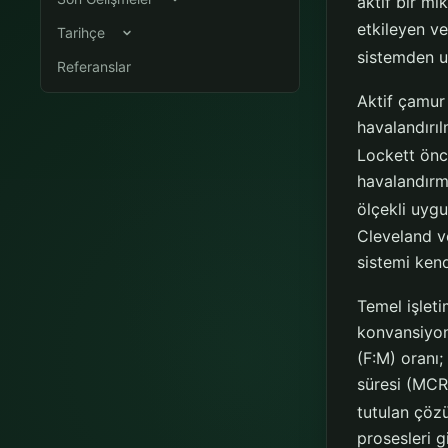
aktif bir m
etkileyen ve
Tarihçe
sistemden uza
Referanslar
Aktif çamur
havalandırı
Lockett öncü
havalandır
ölçekli uygu
Cleveland ve
sistemi kend
Temel işlet
konvansiyo
(F:M) oranı
süresi (MCR
tutulan çözü
prosesleri g