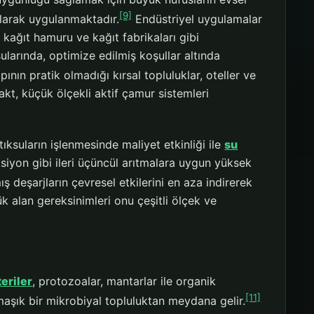
[9]
olarak uygulanmaktadır.
Endüstriyel uygulamalar
 kağıt hamuru ve kağıt fabrikaları gibi
ksularında, optimize edilmiş koşullar altında
nın pratik olmadığı kırsal topluluklar, oteller ve
kt, küçük ölçekli aktif çamur sistemleri
ıksuların işlenmesinde maliyet etkinliği ile
su
iyon gibi ileri üçüncül arıtmalara uygun yüksek
ş deşarjların çevresel etkilerini en aza indirerek
ük alan gereksinimleri onu çeşitli ölçek ve
eriler
, protozoalar, mantarlar ile organik
[11]
aşık bir mikrobiyal topluluktan meydana gelir.