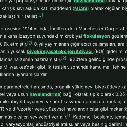
ikrobiyal popülasyonu korumak için
havalandırma
tankına ge
 karışık sıvı askıda katı maddeleri (
MLSS
) olarak ölçülen b
[1]
klaştırılır (atılır).
 prosesine 1914 yılında, İngiltere’deki Manchester Corporati
lmış kanalizasyon suyundaki mikrobiyal
flokülasyon
gözleml
[2]
lük etmiştir.
O yıl yayımlanan çığır açıcı çalışmaları, ara
manın yüksek
biyokimyasal oksijen ihtiyacı
(BOİ) giderimi s
[2]
lamasına zemin hazırlamıştır.
1920’lere gelindiğinde prose
 Milwaukee’deki gibi ilk tesisler, sonunda kamu malı lehine
ilerine uyarlamışlardır.
im parametreleri arasında, organik yüklemeyi biyokütleye k
nel veya uzun
havalandırma
) bağlı olarak tipik olarak 0.
; mikrobiyal büyümeyi ve nitrifikasyonu optimize etmek için 
T) ve difüzörler veya yüzeysel havalandırıcılar gibi mekani
[1]
nmüş oksijen seviyeleri yer alır.
Kademeli besleme, temas
ibi varyasyonlar, endüstriyel atıksular veya besin giderimi ih