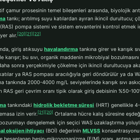
if çamur prosesinin temel bileşenleri arasında, biyolojik ar
ma
tankı; arıtılmış suyu katılardan ayıran ikincil durultucu; 
(RAS) pompa sistemi ve sistem envanterini kontrol etmek için
[20]
[21]
[22]
er alır.
nda, giriş atıksuyu
havalandırma
tankına girer ve karışık s
le karışır; bu sıvı, organik maddenin mikrobiyal bozulmasın
 daha sonra yerçekimiyle çökelme için ikincil durultucuya akar
atılar ya RAS pompası aracılığıyla geri döndürülür ya da WAS 
a tankında 2000-4000 mg/L seviyelerinde karışık sıvı askı
 RAS geri çevrim oranı tipik olarak giriş debisinin %50-100’
rma
tankındaki
hidrolik bekletme süresi
(HRT) genellikle 4-
[21]
[20]
temasa izin verir.
Ortalama hücre kalış süresine eşdeğe
ozunmayı dengelemek için seçici WAS uzaklaştırma yoluyla 
l oksijen ihtiyacı
(BOİ) değerinin
MLVSS
konsantrasyonu 
e hesaplanan besin-mikroorganizma (F/M) oranı, arıtma verim