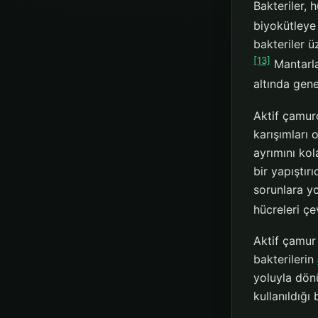
Bakteriler, 
biyokütleye
bakteriler ü
[13]
Mantarla
altında gene
Aktif çamur
karışımları 
ayrımını kol
bir yapıştır
sorunlara yo
hücreleri çe
Aktif çamur
bakterilerin
yoluyla dönü
kullanıldığı