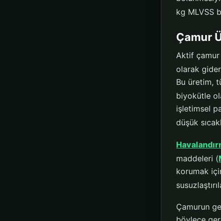
kg MLVSS ba
Çamur Ü
Aktif çamur
olarak gide
Bu üretim, t
biyokütle ol
işletimsel 
düşük sıcakl
Havalandı
maddeleri (
korumak için
susuzlaştırı
Çamurun ger
böylece gere