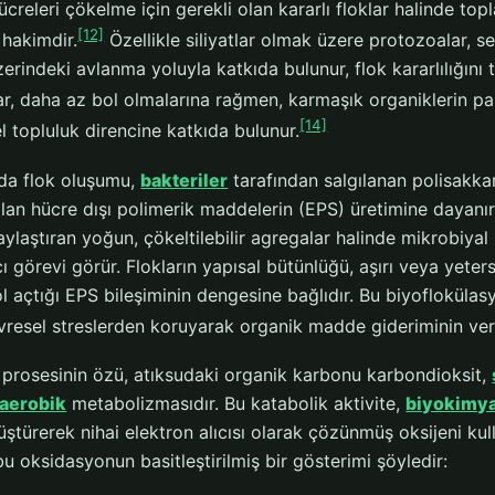
hücreleri çökelme için gerekli olan kararlı floklar halinde top
[12]
 hakimdir.
Özellikle siliyatlar olmak üzere protozoalar, s
zerindeki avlanma yoluyla katkıda bulunur, flok kararlılığını t
r, daha az bol olmalarına rağmen, karmaşık organiklerin pa
[14]
l topluluk direncine katkıda bulunur.
da flok oluşumu,
bakteriler
tarafından salgılanan polisakkari
olan hücre dışı polimerik maddelerin (EPS) üretimine dayanır. 
aylaştıran yoğun, çökeltilebilir agregalar halinde mikrobiya
ıcı görevi görür. Flokların yapısal bütünlüğü, aşırı veya yet
l açtığı EPS bileşiminin dengesine bağlıdır. Bu biyoflokülas
vresel streslerden koruyarak organik madde gideriminin veriml
 prosesinin özü, atıksudaki organik karbonu karbondioksit,
aerobik
metabolizmasıdır. Bu katabolik aktivite,
biyokimyas
ştürerek nihai elektron alıcısı olarak çözünmüş oksijeni kul
 bu oksidasyonun basitleştirilmiş bir gösterimi şöyledir: