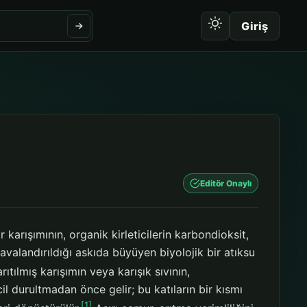
Giriş
Editör Onaylı
karışımının, organik kirleticilerin karbondioksit,
valandırıldığı askıda büyüyen biyolojik bir atıksu
ıtılmış karışımın veya karışık sıvının,
il durultmadan önce gelir; bu katıların bir kısmı
[1]