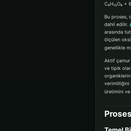
C₆H₁₂O₆ + 
Bu proses, o
dahil edilir.
arasında tu
ölçülen oksi
genellikle m
Aktif çamur 
ve tipik ola
organiklerin
verimliliğin
üretimini ve
Proses
Temel Bi