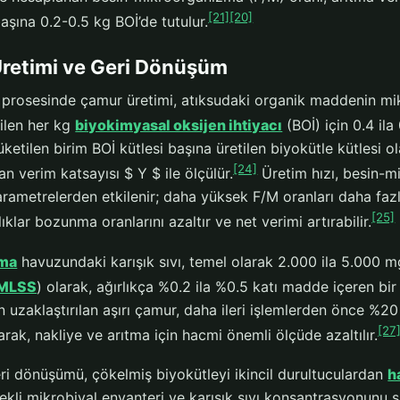
[21]
[20]
şına 0.2-0.5 kg BOİ’de tutulur.
retimi ve Geri Dönüşüm
 prosesinde çamur üretimi, atıksudaki organik maddenin mi
rilen her kg
biyokimyasal oksijen ihtiyacı
(BOİ) için 0.4 il
üketilen birim BOİ kütlesi başına üretilen biyokütle kütlesi 
[24]
an verim katsayısı $ Y $ ile ölçülür.
Üretim hızı, besin-m
parametrelerden etkilenir; daha yüksek F/M oranları daha fa
[25]
ıklar bozunma oranlarını azaltır ve net verimi artırabilir.
rma
havuzundaki karışık sıvı, temel olarak 2.000 ila 5.000 mg
MLSS
) olarak, ağırlıkça %0.2 ila %0.5 katı madde içeren bi
 uzaklaştırılan aşırı çamur, daha ileri işlemlerden önce %20
[27
larak, nakliye ve arıtma için hacmi önemli ölçüde azaltılır.
i dönüşümü, çökelmiş biyokütleyi ikincil durultuculardan
h
kli mikrobiyal envanteri ve karışık sıvı konsantrasyonunu s