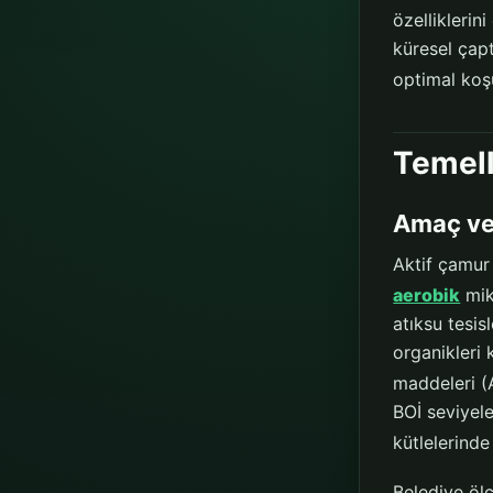
özelliklerin
küresel çapt
optimal koşu
Temel
Amaç ve
Aktif çamur
aerobik
mik
atıksu tesis
organikleri
maddeleri (
BOİ seviyele
kütlelerinde
Belediye öl