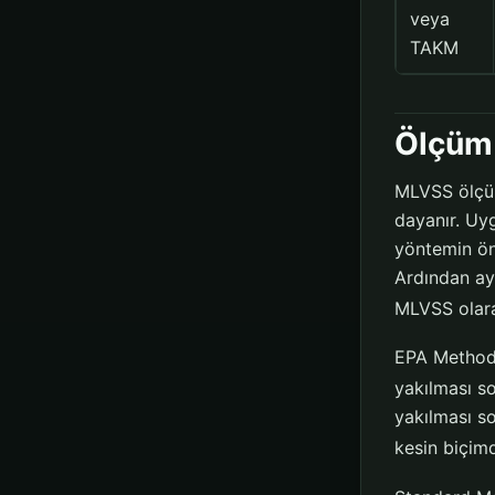
veya
TAKM
Ölçüm 
MLVSS ölçüm
dayanır. U
yöntemin öng
Ardından ayn
MLVSS olara
EPA Method 1
yakılması so
yakılması s
kesin biçimd