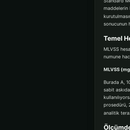
Standard M
maddelerin 
kurutulmasın
sonucunun ha
Temel H
MLVSS hesabı
numune hacmi
MLVSS (mg/L
Burada A, 10
sabit askıda
kullanılıyor
prosedürü, 
analitik ter
Ölçümde