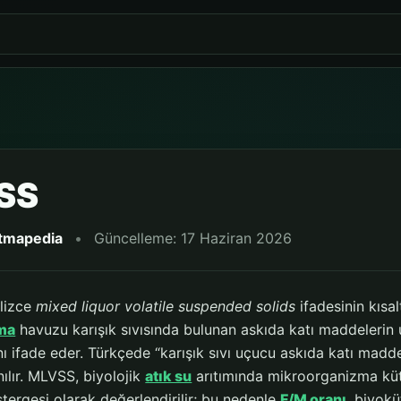
SS
itmapedia
•
Güncelleme: 17 Haziran 2026
ilizce
mixed liquor volatile suspended solids
ifadesinin kısa
ma
havuzu karışık sıvısında bulunan askıda katı maddelerin 
nı ifade eder. Türkçede “karışık sıvı uçucu askıda katı mad
nılır. MLVSS, biyolojik
atık su
arıtımında mikroorganizma kütl
tergesi olarak değerlendirilir; bu nedenle
F/M oranı
, biyokü