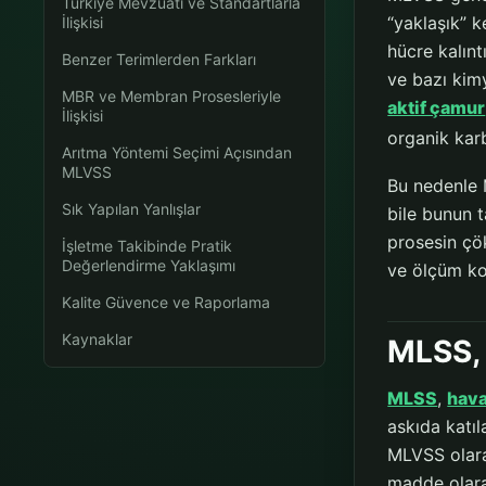
Türkiye Mevzuatı ve Standartlarla
“yaklaşık” k
İlişkisi
hücre kalınt
Benzer Terimlerden Farkları
ve bazı kim
MBR ve Membran Prosesleriyle
aktif çamur
İlişkisi
organik kar
Arıtma Yöntemi Seçimi Açısından
MLVSS
Bu nedenle M
Sık Yapılan Yanlışlar
bile bunun 
prosesin çö
İşletme Takibinde Pratik
Değerlendirme Yaklaşımı
ve ölçüm koş
Kalite Güvence ve Raporlama
Kaynaklar
MLSS, 
MLSS
,
hav
askıda katıl
MLVSS olara
madde olara