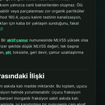
kısım yalnızca canlı bakterilerden oluşmaz. Ölü
anabilir veya parçalanması zor organik partiküller
od 160.4, uçucu kalıntı testinin kanalizasyon,
iktarı için kaba bir yaklaşım sunduğunu, fakat
[3]
. Bir
aktif çamur
numunesinde MLVSS yüksek olsa
enzer şekilde düşük MLVSS değeri, tek başına
jen,
pH
, toksisite, geri devir, çamur uzaklaştırma
sındaki İlişki
am askıda katı madde miktarıdır. Bu toplam, uçucu
aksiyon halinde yorumlanabilir. Uçucu fraksiyon
enzeri inorganik fraksiyon sabit askıda katı
eminde, iyi karıştırılmış bir numunenin cam elyaf