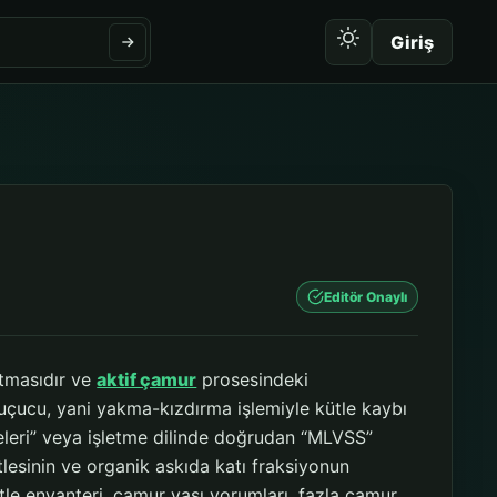
Giriş
Editör Onaylı
ltmasıdır ve
aktif çamur
prosesindeki
uçucu, yani yakma-kızdırma işlemiyle kütle kaybı
deleri” veya işletme dilinde doğrudan “MLVSS”
esinin ve organik askıda katı fraksiyonun
tle envanteri, çamur yaşı yorumları, fazla çamur