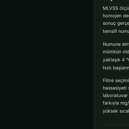
MLVSS ölçüm
homojen değ
sonuç gerçe
temsilî num
Numune alma
mümkün oldu
yaklaşık 4 °
hızlı başlan
Filtre seçim
hassasiyeti
laboratuva
farkıyla mg
yüksek sıcak