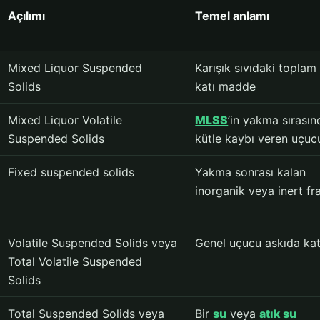
Açılımı
Temel anlamı
Mixed Liquor Suspended
Karışık sıvıdaki toplam
Solids
katı madde
Mixed Liquor Volatile
MLSS
’in yakma sırasın
Suspended Solids
kütle kaybı veren uçuc
Fixed suspended solids
Yakma sonrası kalan
inorganik veya inert fr
Volatile Suspended Solids veya
Genel uçucu askıda kat
Total Volatile Suspended
Solids
Total Suspended Solids veya
Bir
su
veya
atık su