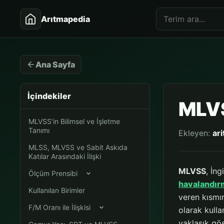
Arıtmapedia
Ana Sayfa
İçindekiler
MLV
MLVSS’in Bilimsel ve İşletme
Tanımı
Ekleyen:
ar
MLSS, MLVSS ve Sabit Askıda
Katılar Arasındaki İlişki
MLVSS
, İng
Ölçüm Prensibi
havalandır
Kullanılan Birimler
veren kısmı
F/M Oranı ile İlişkisi
olarak kulla
yaklaşık gös