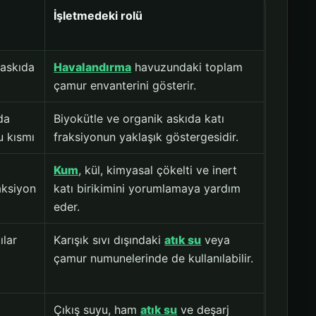
İşletmedeki rolü
 askıda
Havalandırma
havuzundaki toplam
çamur envanterini gösterir.
da
Biyokütle ve organik askıda katı
u kısmı
fraksiyonun yaklaşık göstergesidir.
Kum
, kül, kimyasal çökelti ve inert
aksiyon
katı birikimini yorumlamaya yardım
eder.
ılar
Karışık sıvı dışındaki
atık su
veya
çamur numunelerinde de kullanılabilir.
Çıkış suyu, ham
atık su
ve deşarj