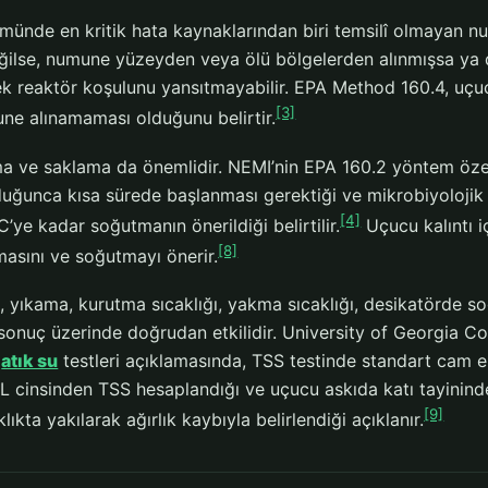
ünde en kritik hata kaynaklarından biri temsilî olmayan n
ilse, numune yüzeyden veya ölü bölgelerden alınmışsa ya
k reaktör koşulunu yansıtmayabilir. EPA Method 160.4, uçucu
[3]
une alınamaması olduğunu belirtir.
 ve saklama da önemlidir. NEMI’nin EPA 160.2 yöntem özet
ğunca kısa sürede başlanması gerektiği ve mikrobiyoloji
[4]
C’ye kadar soğutmanın önerildiği belirtilir.
Uçucu kalıntı i
[8]
masını ve soğutmayı önerir.
i, yıkama, kurutma sıcaklığı, yakma sıcaklığı, desikatörde s
 sonuç üzerinde doğrudan etkilidir. University of Georgia 
r
atık su
testleri açıklamasında, TSS testinde standart cam elya
/L cinsinden TSS hesaplandığı ve uçucu askıda katı tayinind
[9]
lıkta yakılarak ağırlık kaybıyla belirlendiği açıklanır.