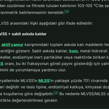
nden süzülmesi ve filtrede tutulan kalıntının 103–105 °C’de sa
[4]
avimetrik belirlenmesinin temelidir.
SS arasındaki ilişki aşağıdaki gibi ifade edilebilir:
SS + sabit askıda katılar
,
aktif çamur
karışımındaki toplam askıda katı maddenin he
çerdiğini gösterir. Sabit askıda katılar;
kum
, metal hidroksit
keller, endüstriyel inert partiküller veya reaktörde biriken k
SS
oranı, bu iki fraksiyonun göreli payını gösterdiği için yal
imini de yorumlamaya yardımcı olur.
ryallerinde MLVSS’in
MLSS
’in yaklaşık yüzde 70’i civarında 
ri değildir ve tesis tipine, endüstriyel katkıya, kimyasal d
[2]
 koşullarına göre değişebilir.
Bu nedenle MLVSS/MLSS oran
birlikte değerlendirilmesi gerekir.