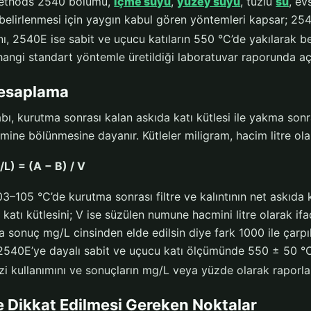
ethods 2540 bölümü,
içme suyu
,
yüzey suyu
, tuzlu
su
, ev
belirlenmesi için yaygın kabul gören yöntemleri kapsar; 25
ı, 2540E ise sabit ve uçucu katıların 550 °C’de yakılarak bel
ngi standart yöntemle üretildiği laboratuvar raporunda açık
esaplama
, kurutma sonrası kalan askıda katı kütlesi ile yakma sonras
ne bölünmesine dayanır. Kütleler miligram, hacim litre olara
) = (A − B) / V
3–105 °C’de kurutma sonrası filtre ve kalıntının net askıda 
 katı kütlesini; V ise süzülen numune hacmini litre olarak ifa
sa sonuç mg/L cinsinden elde edilsin diye fark 1000 ile çarpı
2540E’ye dayalı sabit ve uçucu katı ölçümünde 550 ± 50 °C m
azi kullanımını ve sonuçların mg/L veya yüzde olarak raporlan
 Dikkat Edilmesi Gereken Noktalar