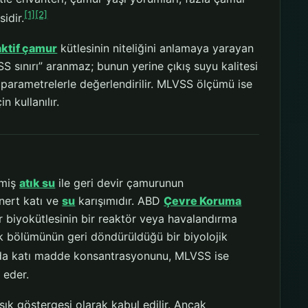
[1]
[2]
idir.
aktif çamur
kütlesinin niteliğini anlamaya yarayan
S sınırı” aranmaz; bunun yerine çıkış suyu kalitesi
 parametrelerle değerlendirilir. MLVSS ölçümü ise
n kullanılır.
çmiş
atık su
ile geri devir çamurunun
nert katı ve
su
karışımıdır. ABD
Çevre Koruma
ur biyokütlesinin bir reaktör veya havalandırma
ük bölümünün geri döndürüldüğü bir biyolojik
ıda katı madde konsantrasyonunu, MLVSS ise
 eder.
ık göstergesi olarak kabul edilir. Ancak