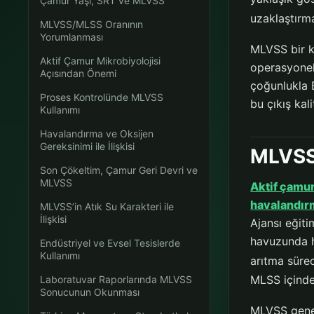
Çamur Yaşı, SRT ve MLVSS
uzaklaştırma
MLVSS/MLSS Oranının
Yorumlanması
MLVSS bir ki
Aktif Çamur Mikrobiyolojisi
operasyonel 
Açısından Önemi
çoğunlukla 
Proses Kontrolünde MLVSS
bu çıkış kal
Kullanımı
Havalandırma ve Oksijen
Gereksinimi ile İlişkisi
MLVSS’
Son Çökeltim, Çamur Geri Devri ve
MLVSS
Aktif çamu
havalandır
MLVSS’in Atık Su Karakteri ile
İlişkisi
Ajansı eğiti
havuzunda h
Endüstriyel ve Evsel Tesislerde
Kullanımı
arıtma sürec
MLSS içinde
Laboratuvar Raporlarında MLVSS
Sonucunun Okunması
MLVSS genel