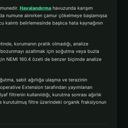
umunedir.
Havalandırma
havuzunda karışım
 da numune alınırken çamur çökelmeye başlamışsa
 kalıntı belirlemesinde başlıca hata kaynağının
inde, korumanın pratik olmadığı, analize
k bozunmayı azaltmak için soğutma veya buzla
çin NEMI 160.4 özeti de benzer biçimde analize
oğutma, sabit ağırlığa ulaşma ve terazinin
Cooperative Extension tarafından yayımlanan
f filtrenin kullanıldığı, kurutma sonrası ağırlık
e kurutulmuş filtre üzerindeki organik fraksiyonun