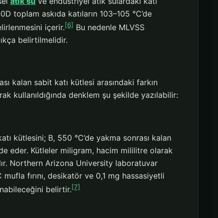
sel
atık su
ve endüstriyel atık sulardaki katı
40D toplam askıda katıların 103–105 °C’de
[6]
irlenmesini içerir.
Bu nedenle MLVSS
ça belirtilmelidir.
ı kalan sabit katı kütlesi arasındaki farkın
k kullanıldığında denklem şu şekilde yazılabilir:
katı kütlesini; B, 550 °C’de yakma sonrası kalan
de eder. Kütleler miligram, hacim mililitre olarak
lır. Northern Arizona University laboratuvar
ufla fırını, desikatör ve 0,1 mg hassasiyetli
[7]
abileceğini belirtir.