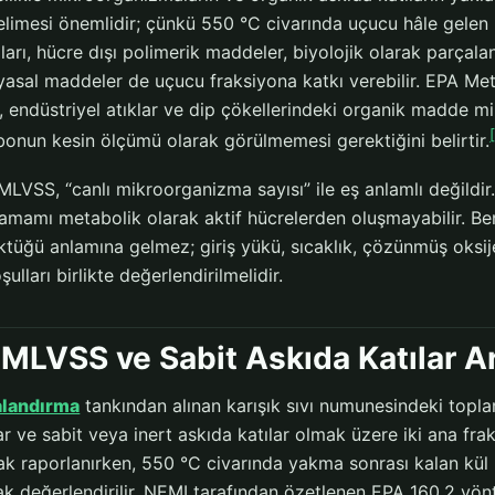
elimesi önemlidir; çünkü 550 °C civarında uçucu hâle gelen 
ıları, hücre dışı polimerik maddeler, biyolojik olarak parçal
yasal maddeler de uçucu fraksiyona katkı verebilir. EPA Meth
, endüstriyel atıklar ve dip çökellerindeki organik madde m
bonun kesin ölçümü olarak görülmemesi gerektiğini belirtir.
LVSS, “canlı mikroorganizma sayısı” ile eş anlamlı değildir
tamamı metabolik olarak aktif hücrelerden oluşmayabilir. B
ktüğü anlamına gelmez; giriş yükü, sıcaklık, çözünmüş oksi
ulları birlikte değerlendirilmelidir.
MLVSS ve Sabit Askıda Katılar Ara
alandırma
tankından alınan karışık sıvı numunesindeki topl
ar ve sabit veya inert askıda katılar olmak üzere iki ana fr
k raporlanırken, 550 °C civarında yakma sonrası kalan kül b
k değerlendirilir. NEMI tarafından özetlenen EPA 160.2 yönt