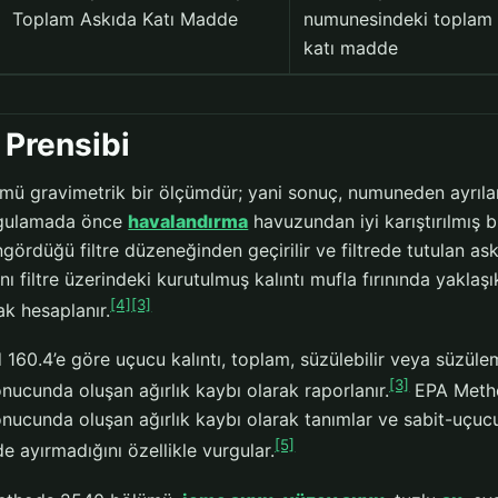
Toplam Askıda Katı Madde
numunesindeki toplam 
katı madde
Prensibi
ü gravimetrik bir ölçümdür; yani sonuç, numuneden ayrılan
ygulamada önce
havalandırma
havuzundan iyi karıştırılmış b
ördüğü filtre düzeneğinden geçirilir ve filtrede tutulan ask
ı filtre üzerindeki kurutulmuş kalıntı mufla fırınında yaklaş
[4]
[3]
k hesaplanır.
60.4’e göre uçucu kalıntı, toplam, süzülebilir veya süzülem
[3]
nucunda oluşan ağırlık kaybı olarak raporlanır.
EPA Metho
onucunda oluşan ağırlık kaybı olarak tanımlar ve sabit-uçuc
[5]
e ayırmadığını özellikle vurgular.