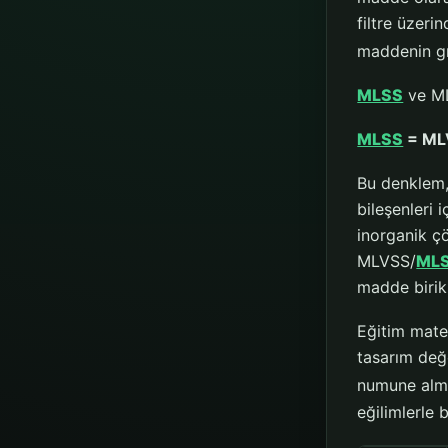
filtre üzeri
maddenin gr
MLSS
ve MLV
MLSS
= MLV
Bu denklem
bileşenleri i
inorganik çö
MLVSS/
ML
madde birik
Eğitim mate
tasarım değe
numune alma
eğilimlerle 