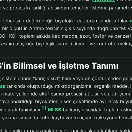
 ve proses kararlılığı açısından temel bir işletme parametres
rletici sınır değeri değil, biyolojik reaktörün içinde tutulan
bir ölçüttür. Arıtma tesisinin çıkış suyunda doğrudan “MLVS
BOİ, KOİ, toplam askıda katı madde, azot, fosfor ve benzeri
itesinin oluştuğu biyolojik süreci izlemek ve kontrol etmek içi
in Bilimsel ve İşletme Tanımı
r
sistemlerinde “karışık sıvı”, ham veya ön çöktürmeden ge
ma
tankında oluşturduğu mikroorganizma, organik madde, i
m materyallerinde aktif çamur prosesi, atık su ve aktif çam
avalandırıldığı, biyokütlenin son çökeltimde ayrılarak büy
[1]
i olarak tanımlanır.
MLSS
bu karışık sıvıdaki toplam ask
 yakma sırasında kütle kaybı veren uçucu fraksiyonu temsil
likle mikroorganizmaların ve organik askıda katıların yaklaş