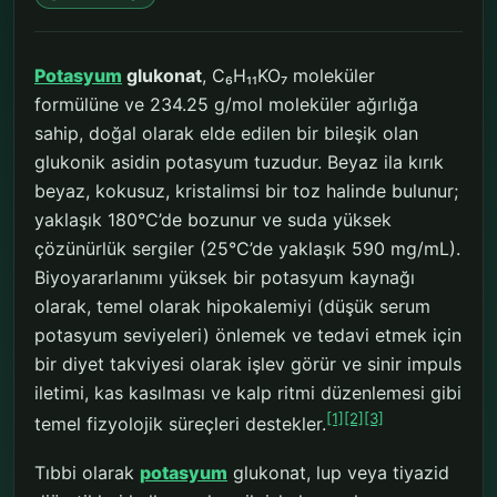
Potasyum
glukonat
, C₆H₁₁KO₇ moleküler
formülüne ve 234.25 g/mol moleküler ağırlığa
sahip, doğal olarak elde edilen bir bileşik olan
glukonik asidin potasyum tuzudur. Beyaz ila kırık
beyaz, kokusuz, kristalimsi bir toz halinde bulunur;
yaklaşık 180°C’de bozunur ve suda yüksek
çözünürlük sergiler (25°C’de yaklaşık 590 mg/mL).
Biyoyararlanımı yüksek bir potasyum kaynağı
olarak, temel olarak hipokalemiyi (düşük serum
potasyum seviyeleri) önlemek ve tedavi etmek için
bir diyet takviyesi olarak işlev görür ve sinir impuls
iletimi, kas kasılması ve kalp ritmi düzenlemesi gibi
[1]
[2]
[3]
temel fizyolojik süreçleri destekler.
Tıbbi olarak
potasyum
glukonat, lup veya tiyazid