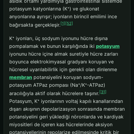
asidik ortamı yardımıyla gastrointestinal sistemde
potasyum katyonlarına (K⁺) ve glukonat
anyonlarına ayrışır; iyonların birincil emilimi ince
[1]
[52]
bağırsakta gerçekleşir.
K⁺ iyonları, üç sodyum iyonunu hücre dışına
pompalamak ve bunun karşılığında iki
potasyum
iyonunu hücre içine almak suretiyle hücre zarları
boyunca elektrokimyasal gradyanı koruyan ve
hücresel uyarılabilirlik için gerekli olan dinlenme
membran
potansiyelini koruyan sodyum-
potasyum ATPaz pompası (Na⁺/K⁺-ATPaz)
[31]
aracılığıyla aktif olarak hücrelere taşınır.
Potasyum, K⁺ iyonlarının voltaj kapılı kanallarından
dışarı akışının depolarizasyon sonrasında membran
potansiyelini geri yüklediği nöronlarda ve kardiyak
miyositleri de içeren kas hücrelerinde aksiyon
potansiyellerinin repolarize edilmesinde kritik bir