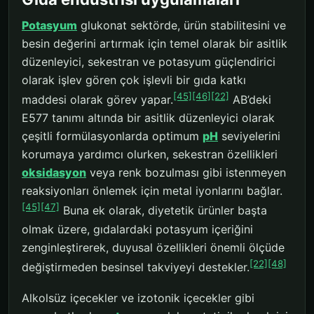
Potasyum
glukonat sektörde, ürün stabilitesini ve
besin değerini artırmak için temel olarak bir asitlik
düzenleyici, sekestran ve potasyum güçlendirici
olarak işlev gören çok işlevli bir gıda katkı
[45]
[46]
[22]
maddesi olarak görev yapar.
AB’deki
E577 tanımı altında bir asitlik düzenleyici olarak
çeşitli formülasyonlarda optimum
pH
seviyelerini
korumaya yardımcı olurken, sekestran özellikleri
oksidasyon
veya renk bozulması gibi istenmeyen
reaksiyonları önlemek için metal iyonlarını bağlar.
[45]
[47]
Buna ek olarak, diyetetik ürünler başta
olmak üzere, gıdalardaki potasyum içeriğini
zenginleştirerek, duyusal özellikleri önemli ölçüde
[22]
[48]
değiştirmeden besinsel takviyeyi destekler.
Alkolsüz içecekler ve izotonik içecekler gibi