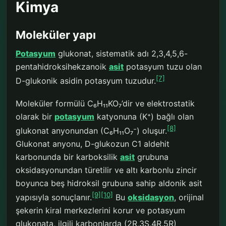
Kimya
Moleküler yapı
Potasyum
glukonat, sistematik adı 2,3,4,5,6-
pentahidroksihekzanoik
asit
potasyum tuzu olan
[7]
D-glukonik asidin potasyum tuzudur.
Moleküler formülü C₆H₁₁KO₇’dir ve elektrostatik
olarak bir
potasyum
katyonuna (K⁺) bağlı olan
[8]
glukonat anyonundan (C₆H₁₁O₇⁻) oluşur.
Glukonat anyonu, D-glukozun C1 aldehit
karbonunda bir karboksilik
asit
grubuna
oksidasyonundan türetilir ve altı karbonlu zincir
boyunca beş hidroksil grubuna sahip aldonik asit
[9]
[10]
yapısıyla sonuçlanır.
Bu
oksidasyon
, orijinal
şekerin kiral merkezlerini korur ve potasyum
glukonata, ilgili karbonlarda (2R,3S,4R,5R)