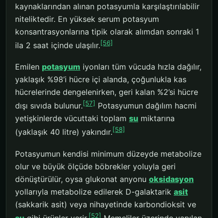
kaynaklarından alınan potasyumla karşılaştırılabilir
niteliktedir. En yüksek serum potasyum
konsantrasyonlarına tipik olarak alımdan sonraki 1
[56]
ila 2 saat içinde ulaşılır.
Emilen
potasyum
iyonları tüm vücuda hızla dağılır,
yaklaşık %98’i hücre içi alanda, çoğunlukla kas
hücrelerinde dengelenirken, geri kalan %2’si hücre
[57]
dışı sıvıda bulunur.
Potasyumun dağılım hacmi
yetişkinlerde vücuttaki toplam
su
miktarına
[58]
(yaklaşık 40 litre) yakındır.
Potasyumun kendisi minimum düzeyde metabolize
olur ve büyük ölçüde böbrekler yoluyla geri
dönüştürülür, oysa glukonat anyonu
oksidasyon
yollarıyla metabolize edilerek D-galaktarik
asit
(sakkarik asit) veya nihayetinde karbondioksit ve
[52]