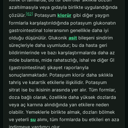
azaltılmasıyla veya gıdayla birlikte uygulandığında
[62]
çözülür.
Potasyum
klorür
gibi diğer yaygın
formlarla karşılaştırıldığında potasyum glukonatın
gastrointestinal toleransının genellikle daha iyi
olduğu düşünülür. Glukonik
asit
bileşeni sindirim
süreçleriyle daha uyumludur; bu da hasta geri
bildirimlerinde ve bazı karşılaştırmalarda daha az
mide bulantısı, mide rahatsızlığı, ishal ve diğer GI
(gastrointestinal) şikayet raporlarıyla
sonuçlanmaktadır. Potasyum klorür daha sıklıkla
tahriş ve katartik etkilerle ilişkilidir. Potasyum
sitrat ise bu ikisinin arasında yer alır. Tüm formlar,
doza bağlı olarak, özellikle daha yüksek dozlarda
veya aç karnına alındığında yan etkilere neden
olabilir. Yemeklerle birlikte almak, dozları bölmek
ve yeterli
su
alımı, tüm formlarda bu etkileri en aza
indirmeye yardımcı olur.