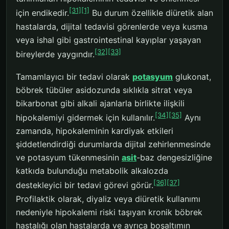
[31]
[1]
için endikedir.
Bu durum özellikle diüretik alan
hastalarda, dijital tedavisi görenlerde veya kusma
veya ishal gibi gastrointestinal kayıplar yaşayan
[32]
[33]
bireylerde yaygındır.
Tamamlayıcı bir tedavi olarak
potasyum
glukonat,
böbrek tübüler asidozunda sıklıkla sitrat veya
bikarbonat gibi alkali ajanlarla birlikte ilişkili
[34]
[35]
hipokalemiyi gidermek için kullanılır.
Aynı
zamanda, hipokaleminin kardiyak etkileri
şiddetlendirdiği durumlarda dijital zehirlenmesinde
ve potasyum tükenmesinin
asit
-baz dengesizliğine
katkıda bulunduğu metabolik alkalozda
[36]
[37]
destekleyici bir tedavi görevi görür.
Profilaktik olarak, diyaliz veya diüretik kullanımı
nedeniyle hipokalemi riski taşıyan kronik böbrek
hastalığı olan hastalarda ve ayrıca boşaltımın