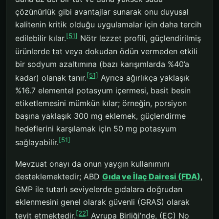
çözünürlük gibi avantajlar sunarak onu duyusal
kalitenin kritik olduğu uygulamalar için daha tercih
[51]
edilebilir kılar.
Nötr lezzet profili, güçlendirilmiş
ürünlerde tat veya dokudan ödün vermeden etkili
bir sodyum azaltımına (bazı karışımlarda %40’a
[51]
kadar) olanak tanır.
Ayrıca ağırlıkça yaklaşık
%16.7 elementel potasyum içermesi, basit besin
etiketlemesini mümkün kılar; örneğin, porsiyon
başına yaklaşık 300 mg eklemek, güçlendirme
hedeflerini karşılamak için 50 mg potasyum
[51]
sağlayabilir.
Mevzuat onayı da onun yaygın kullanımını
desteklemektedir; ABD
Gıda ve İlaç Dairesi (FDA)
,
GMP ile tutarlı seviyelerde gıdalara doğrudan
eklenmesini genel olarak güvenli (GRAS) olarak
[22]
teyit etmektedir.
Avrupa Birliği’nde, (EC) No