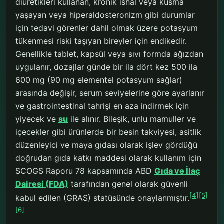
diüretikleri kullanan, kronik ishal veya kusma
yaşayan veya hiperaldosteronizm gibi durumlar
için tedavi görenler dahil olmak üzere potasyum
tükenmesi riski taşıyan bireyler için endikedir.
Genellikle tablet, kapsül veya sıvı formda ağızdan
uygulanır, dozajlar günde bir ila dört kez 500 ila
600 mg (90 mg elementel potasyum sağlar)
arasında değişir, serum seviyelerine göre ayarlanır
ve gastrointestinal tahrişi en aza indirmek için
yiyecek ve
su
ile alınır. Bileşik, unlu mamuller ve
içecekler gibi ürünlerde bir besin takviyesi, asitlik
düzenleyici ve maya gıdası olarak işlev gördüğü
doğrudan gıda katkı maddesi olarak kullanım için
SCOGS Raporu 78 kapsamında ABD
Gıda ve İlaç
Dairesi (FDA)
tarafından genel olarak güvenli
[4]
[5]
kabul edilen (GRAS) statüsünde onaylanmıştır.
[6]