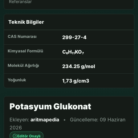
Referanslar
Teknik Bilgiler
CAS Numarası
299-27-4
Kimyasal Formülü
C₆H₁₁KO₇
Molekül Ağırlığı
234.25 g/mol
Yoğunluk
1,73 g/cm3
Potasyum Glukonat
Ekleyen:
aritmapedia
•
Güncelleme: 09 Haziran
2026
Editör Onaylı