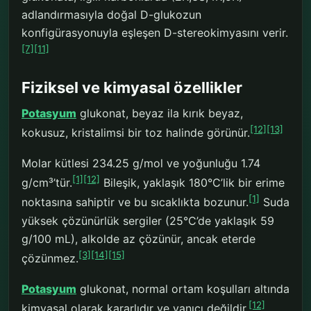
adlandırmasıyla doğal D-glukozun
konfigürasyonuyla eşleşen D-stereokimyasını verir.
[7]
[11]
Fiziksel ve kimyasal özellikler
Potasyum
glukonat, beyaz ila kırık beyaz,
[12]
[13]
kokusuz, kristalimsi bir toz halinde görünür.
Molar kütlesi 234.25 g/mol ve yoğunluğu 1.74
[1]
[12]
g/cm³’tür.
Bileşik, yaklaşık 180°C’lik bir erime
[1]
noktasına sahiptir ve bu sıcaklıkta bozunur.
Suda
yüksek çözünürlük sergiler (25°C’de yaklaşık 59
g/100 mL), alkolde az çözünür, ancak eterde
[3]
[14]
[15]
çözünmez.
Potasyum
glukonat, normal ortam koşulları altında
[12]
kimyasal olarak kararlıdır ve yanıcı değildir.