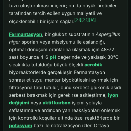
tuzu oluşturulmasını içerir; bu da büyük üreticiler
tarafından tercih edilen uygun maliyetli ve
[21]
[22]
[18]
ölçeklenebilir bir işlem sağlar.
Fermantasyon
, bir glukoz substratının
Aspergillus
niger
sporları veya miselyumu ile aşılandığı,
optimal dönüşüm oranlarına ulaşmak için 48-72
saat boyunca 4-6
pH
değerinde ve yaklaşık 30°C
sıcaklıkta tutulduğu büyük ölçekli
aerobik
biyoreaktörlerde gerçekleşir. Fermantasyon
sonrası et suyu, mantar biyokütlesini ayırmak için
filtrasyona tabi tutulur, bunu serbest glukonik asidi
serbest bırakmak için gerekirse asitleştirme,
iyon
değişimi
veya
aktif karbon
işlemi yoluyla
saflaştırma ve ardından yan reaksiyonları önlemek
için kontrollü koşullar altında özel reaktörlerde bir
potasyum
bazı ile nötralizasyon izler. Ortaya