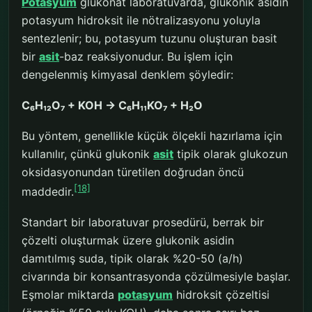
Potasyum
glukonat laboratuvarda, glukonik asidin
potasyum hidroksit ile nötralizasyonu yoluyla
sentezlenir; bu, potasyum tuzunu oluşturan basit
bir
asit
-baz reaksiyonudur. Bu işlem için
dengelenmiş kimyasal denklem şöyledir:
C₆H₁₂O₇ + KOH → C₆H₁₁KO₇ + H₂O
Bu yöntem, genellikle küçük ölçekli hazırlama için
kullanılır, çünkü glukonik
asit
tipik olarak glukozun
oksidasyonundan türetilen doğrudan öncü
[18]
maddedir.
Standart bir laboratuvar prosedürü, berrak bir
çözelti oluşturmak üzere glukonik asidin
damıtılmış suda, tipik olarak %20-50 (a/h)
civarında bir konsantrasyonda çözülmesiyle başlar.
Eşmolar miktarda
potasyum
hidroksit çözeltisi