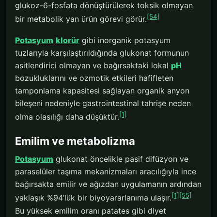
glukoz-6-fosfata dönüştürülerek toksik olmayan
[54]
bir metabolik yan ürün görevi görür.
Potasyum
klorür
gibi inorganik potasyum
tuzlarıyla karşılaştırıldığında glukonat formunun
asitlendirici olmayan ve bağırsaktaki lokal
pH
bozukluklarını ve ozmotik etkileri hafifleten
tamponlama kapasitesi sağlayan organik anyon
bileşeni nedeniyle gastrointestinal tahrişe neden
[1]
olma olasılığı daha düşüktür.
Emilim ve metabolizma
Potasyum
glukonat öncelikle pasif difüzyon ve
paraselüler taşıma mekanizmaları aracılığıyla ince
bağırsakta emilir ve ağızdan uygulamanın ardından
[1]
[55]
yaklaşık %94’lük bir biyoyararlanıma ulaşır.
Bu yüksek emilim oranı patates gibi diyet