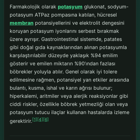
Farmakolojik olarak
potasyum
glukonat, sodyum-
potasyum ATPaz pompasına katılan, hücresel
membran
potansiyellerini ve elektrolit dengesini
koruyan potasyum iyonlarını serbest bırakmak
üzere ayrışır. Gastrointestinal sistemde, patates
gibi doğal gıda kaynaklarından alınan potasyumla
karşılaştırılabilir düzeyde yaklaşık %94 emilim
gösterir ve emilen miktarın %90’ından fazlası
böbrekler yoluyla atılır. Genel olarak iyi tolere
edilmesine rağmen, potansiyel yan etkiler arasında
bulantı, kusma, ishal ve karın ağrısı bulunur;
hiperkalemi, aritmiler veya alerjik reaksiyonlar gibi
ciddi riskler, özellikle böbrek yetmezliği olan veya
potasyum tutucu ilaçlar kullanan hastalarda izleme
[1]
[4]
[6]
gerektirir.