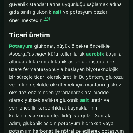
güvenlik standartlarına uygunluğu sağlamak adına
gıda sınıfı glukonik
asit
ve potasyum bazları
[20]
önerilmektedir.
Ticari üretim
Potasyum
glukonat, büyük ölçekte öncelikle
Aspergillus niger
küfü kullanılarak
aerobik
koşullar
altında glukozun glukonik aside dönüştürülmek
üzere fermantasyonuyla başlayan biyoteknolojik
bir süreçle ticari olarak üretilir. Bu yöntem, glukozu
verimli bir şekilde oksitlemek için mantarın glukoz
oksidaz enziminden yararlanarak ara madde
olarak yüksek saflıkta glukonik
asit
üretir ve
yenilenebilir karbonhidrat kaynaklarının
kullanımıyla sürdürülebilirliği vurgular. Sonraki
adım, glukonik asidin potasyum hidroksit veya
potasyum karbonat ile nötralize edilerek potasyum