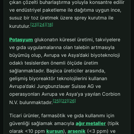
çıkan çözelti buharlaştırma yoluyla konsantre edilir
ve endüstriyel paketleme ile dağıtıma uygun ince,
susuz bir toz üretmek üzere sprey kurutma ile
[23]
[24]
[18]
kurutulur.
Potasyum
glukonatın küresel üretimi, takviyelere
ve gıda uygulamalarına olan talebin artmasıyla
büyümüş olup, Avrupa ve Asya’daki biyoteknoloji
odaklı tesislerden önemli ölçüde üretim
sağlanmaktadır. Başlıca üreticiler arasında,
gelişmiş biyoreaktör teknolojilerini kullanan
Avrupa’daki Jungbunzlauer Suisse AG ve
operasyonları Avrupa ve Asya’ya yayılan Corbion
[25]
[22]
[26]
N.V. bulunmaktadır.
Ticari ürünler, farmasötik ve gıda kullanımı için
güvenliği sağlamak amacıyla
ağır metaller
(tipik
olarak <10 ppm
kurşun
),
arsenik
(<3 ppm) ve