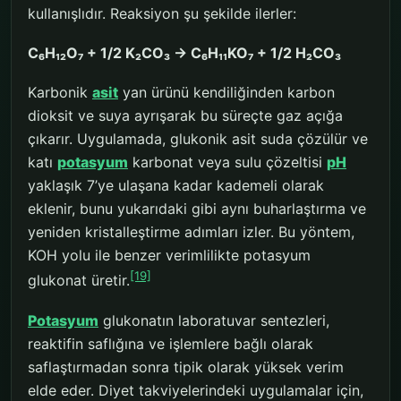
kullanışlıdır. Reaksiyon şu şekilde ilerler:
C₆H₁₂O₇ + 1/2 K₂CO₃ → C₆H₁₁KO₇ + 1/2 H₂CO₃
Karbonik
asit
yan ürünü kendiliğinden karbon
dioksit ve suya ayrışarak bu süreçte gaz açığa
çıkarır. Uygulamada, glukonik asit suda çözülür ve
katı
potasyum
karbonat veya sulu çözeltisi
pH
yaklaşık 7’ye ulaşana kadar kademeli olarak
eklenir, bunu yukarıdaki gibi aynı buharlaştırma ve
yeniden kristalleştirme adımları izler. Bu yöntem,
KOH yolu ile benzer verimlilikte potasyum
[19]
glukonat üretir.
Potasyum
glukonatın laboratuvar sentezleri,
reaktifin saflığına ve işlemlere bağlı olarak
saflaştırmadan sonra tipik olarak yüksek verim
elde eder. Diyet takviyelerindeki uygulamalar için,