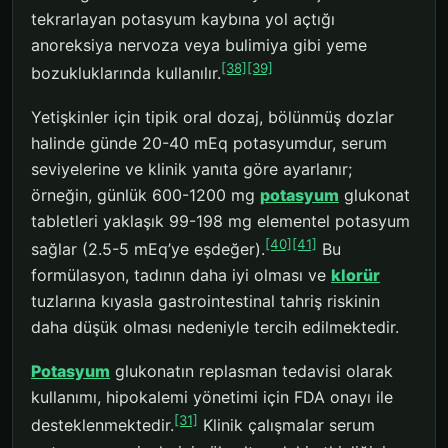
tekrarlayan potasyum kaybına yol açtığı
anoreksiya nervoza veya bulimiya gibi yeme
[38]
[39]
bozukluklarında kullanılır.
Yetişkinler için tipik oral dozaj, bölünmüş dozlar
halinde günde 20-40 mEq potasyumdur, serum
seviyelerine ve klinik yanıta göre ayarlanır;
örneğin, günlük 600-1200 mg
potasyum
glukonat
tabletleri yaklaşık 99-198 mg elementel potasyum
[40]
[41]
sağlar (2.5-5 mEq’ye eşdeğer).
Bu
formülasyon, tadının daha iyi olması ve
klorür
tuzlarına kıyasla gastrointestinal tahriş riskinin
daha düşük olması nedeniyle tercih edilmektedir.
Potasyum
glukonatın replasman tedavisi olarak
kullanımı, hipokalemi yönetimi için FDA onayı ile
[31]
desteklenmektedir.
Klinik çalışmalar serum