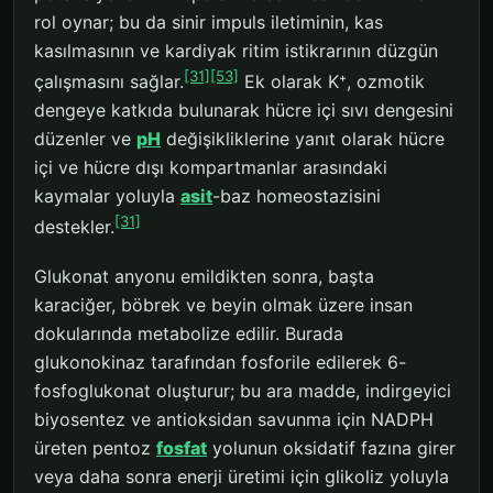
rol oynar; bu da sinir impuls iletiminin, kas
kasılmasının ve kardiyak ritim istikrarının düzgün
[31]
[53]
çalışmasını sağlar.
Ek olarak K⁺, ozmotik
dengeye katkıda bulunarak hücre içi sıvı dengesini
düzenler ve
pH
değişikliklerine yanıt olarak hücre
içi ve hücre dışı kompartmanlar arasındaki
kaymalar yoluyla
asit
-baz homeostazisini
[31]
destekler.
Glukonat anyonu emildikten sonra, başta
karaciğer, böbrek ve beyin olmak üzere insan
dokularında metabolize edilir. Burada
glukonokinaz tarafından fosforile edilerek 6-
fosfoglukonat oluşturur; bu ara madde, indirgeyici
biyosentez ve antioksidan savunma için NADPH
üreten pentoz
fosfat
yolunun oksidatif fazına girer
veya daha sonra enerji üretimi için glikoliz yoluyla