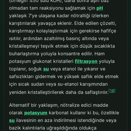
(örneğin %50 sulu KOH), daha sonra aşırı baz
olmadan tam reaksiyonu sağlamak için
pH
yaklaşık 7’ye ulaşana kadar nötralliği izlerken
karıştırılarak yavaşça eklenir. Elde edilen çözelti,
karıştırmayı kolaylaştırmak için gerekirse hafifçe
ısıtılır, ardından azaltılmış basınç altında veya
kristalleşmeyi teşvik etmek için düşük sıcaklıkta
buharlaştırma yoluyla konsantre edilir. Ham
potasyum glukonat kristalleri
filtrasyon
yoluyla
toplanır, soğuk
su
veya etanol ile yıkanır ve
safsızlıkları gidermek ve yüksek saflık elde etmek
için sıcak sudan veya su-etanol karışımından
[18]
yeniden kristalleştirilerek daha da saflaştırılır.
Alternatif bir yaklaşım, nötralize edici madde
olarak
potasyum
karbonat kullanır ki bu, özellikle
su
ilavesinin en aza indirilmesi istendiğinde veya
bazik kalıntılarla uğraşıldığında oldukça