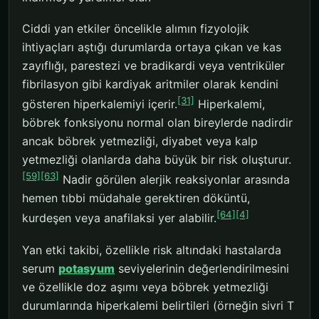
Ciddi yan etkiler öncelikle alımın fizyolojik
ihtiyaçları aştığı durumlarda ortaya çıkan ve kas
zayıflığı, parestezi ve bradikardi veya ventriküler
fibrilasyon gibi kardiyak aritmiler olarak kendini
[31]
gösteren hiperkalemiyi içerir.
Hiperkalemi,
böbrek fonksiyonu normal olan bireylerde nadirdir
ancak böbrek yetmezliği, diyabet veya kalp
yetmezliği olanlarda daha büyük bir risk oluşturur.
[59]
[63]
Nadir görülen alerjik reaksiyonlar arasında
hemen tıbbi müdahale gerektiren döküntü,
[64]
[4]
kurdeşen veya anafilaksi yer alabilir.
Yan etki takibi, özellikle risk altındaki hastalarda
serum
potasyum
seviyelerinin değerlendirilmesini
ve özellikle doz aşımı veya böbrek yetmezliği
durumlarında hiperkalemi belirtileri (örneğin sivri T