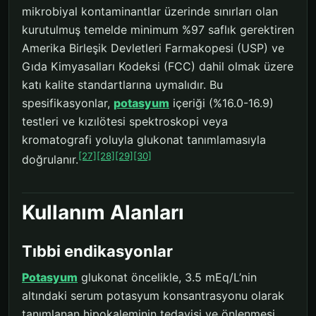
mikrobiyal kontaminantlar üzerinde sınırları olan
kurutulmuş temelde minimum %97 saflık gerektiren
Amerika Birleşik Devletleri Farmakopesi (USP) ve
Gıda Kimyasalları Kodeksi (FCC) dahil olmak üzere
katı kalite standartlarına uymalıdır. Bu
spesifikasyonlar,
potasyum
içeriği (%16.0-16.9)
testleri ve kızılötesi spektroskopi veya
kromatografi yoluyla glukonat tanımlamasıyla
[27]
[28]
[29]
[30]
doğrulanır.
Kullanım Alanları
Tıbbi endikasyonlar
Potasyum
glukonat öncelikle, 3.5 mEq/L’nin
altındaki serum potasyum konsantrasyonu olarak
tanımlanan hipokaleminin tedavisi ve önlenmesi