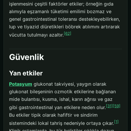
işlenmesini çeşitli faktörler etkiler; örneğin gıda
alımıyla eşzamanlı tüketimi emilimi bozmaz ve
genel gastrointestinal toleransı destekleyebilirken,
lup ve tiyazid diüretikleri böbrek atılımını artırarak
[62]
vücutta tutulmayı azaltır.
Güvenlik
Yan etkiler
Potasyum
glukonat takviyesi, yaygın olarak
glukonat bileşeninin ozmotik etkilerine bağlanan
mide bulantısı, kusma, ishal, karın ağrısı ve gaz
[31]
[59]
gibi gastrointestinal yan etkilere neden olur.
Bu etkiler tipik olarak hafiftir ve sindirim
[1]
sistemindeki lokal tahriş nedeniyle ortaya çıkar.
Klinik ortamlarda, bu tür belirtiler sıklıkla dozun