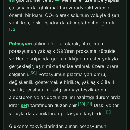
su
gibi ürünler verir.
Memeliler üzerinde yapılan
çalışmalarda, glukonat türevi radyoaktivitenin
önemli bir kısmı CO₂ olarak solunum yoluyla dışarı
verilirken, dışkı ve idrarda ek metabolitler görülür.
[52]
Potasyum
atılımı ağırlıklı olarak, filtrelenen
potasyumun yaklaşık %90’ının proksimal tübülde
ve Henle kulpunda geri emildiği böbrekler yoluyla
gerçekleşir; aşırı miktarlar ise atılmak üzere idrara
[59]
salgılanır.
Potasyumun plazma yarı ömrü,
değişkenlik göstermekle birlikte, yaklaşık 3 ila 4
saattir; renal atılım, salgılanmayı teşvik eden
aldosteron ve asidozun atılımı azalttığı durumlarda
[60]
[61]
idrar
pH
’ı tarafından düzenlenir.
Dışkı ve ter
[1]
yoluyla da az miktarda potasyum kaybedilir.
Glukonat takviyelerinden alınan potasyumun