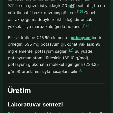
%1’lik sulu çözeltisi yaklaşık 7.0
pH
’a sahiptir, bu da
[16]
nötr ila hafif bazik davranış gösterir.
Genel
olarak çoğu maddeyle reaktif değildir ancak
[12]
yüksek ısıya maruz kaldığında bozunur.
Bileşik kütlece %16.69 elementel
potasyum
içerir;
örneğin, 595 mg potasyum glukonat yaklaşık 99
[17]
mg elementel potasyum sağlar.
Bu yüzde,
potasyumun atom kütlesinin (39.10 g/mol),
potasyum glukonatın molekül ağırlığına (234.25
[1]
g/mol) oranlanmasıyla hesaplanabilir.
Üretim
Laboratuvar sentezi