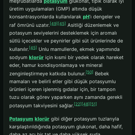
meşrubatlarda
potasyum
glukonat, tipik olarak iyi
üretim uygulamaları (GMP) altında düşük
konsantrasyonlarda kullanılarak
pH
’ı dengeler ve
[49]
[45]
raf ömrünü uzatır.
Asitliği düzenlemek ve
potasyum seviyelerini desteklemek için aromalı
sütlü içecekler ve peynirler gibi süt ürünlerinde de
[45]
kullanılır.
Unlu mamullerde, ekmek yapımında
sodyum
klorür
için kısmi bir yedek olarak hareket
eder, hamur kondisyonlamaya ve mineral
[50]
zenginleştirmeye katkıda bulunur.
Bebek
mamaları ve belirli etler gibi düşük potasyumlu
ürünleri içeren işlenmiş gıdalar için, bir tampon
tuzu olarak görev yaparken aynı zamanda gerekli
[22]
[48]
[51]
potasyum takviyesini sağlar.
Potasyum
klorür
gibi diğer potasyum tuzlarıyla
karşılaştırıldığında potasyum glukonat, daha hafif,
daha az acı bir tat ve daha yüksek suda