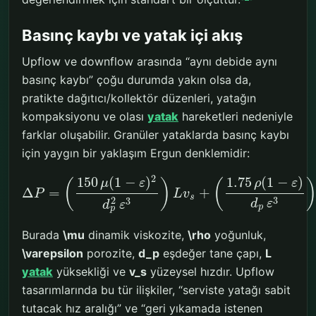
Basınç kaybı ve yatak içi akış
Upflow ve downflow arasında “aynı debide aynı
basınç kaybı” çoğu durumda yakın olsa da,
pratikte dağıtıcı/kollektör düzenleri, yatağın
kompaksiyonu ve olası
yatak
hareketleri nedeniyle
farklar oluşabilir. Granüler yataklarda basınç kaybı
için yaygın bir yaklaşım Ergun denklemidir:
2
150
(
1
−
)
1.75
(
1
−
)
(
)
(
μ
ε
ρ
ε
Δ
=
+
P
L
v
s
3
2
3
d
ε
d
ε
p
p
Burada
\mu
dinamik viskozite,
\rho
yoğunluk,
\varepsilon
porozite,
d_p
eşdeğer tane çapı,
L
yatak
yüksekliği ve
v_s
yüzeysel hızdır. Upflow
tasarımlarında bu tür ilişkiler, “serviste yatağı sabit
tutacak hız aralığı” ve “geri yıkamada istenen