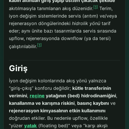
kabın altından giriş yapıp üstten çıkacak şekilde
[1]
akıtılmasıyla tanımlanan akış düzenidir.
Terim,
iyon değişim sistemlerinde servis (arıtım) ve/veya
rejenerasyon döngülerindeki
hidrolik yönü
tarif
eder; aynı ünite bazı tasarımlarda servis sırasında
upflow, rejenerasyonda downflow (ya da tersi)
[1]
çalıştırılabilir.
Giriş
İyon değişim kolonlarında akış yönü yalnızca
“giriş-çıkış” konforu değildir;
kütle transferinin
verimini
,
reçine
yatağının (bed) hidrodinamiğini
,
kanallanma ve karışma riskini
,
basınç kaybını
ve
rejenerasyon kimyasalının etkin kullanımını
doğrudan etkiler. Bu nedenle upflow, özellikle
“yüzer
yatak
(floating bed)” veya “karşı akışlı