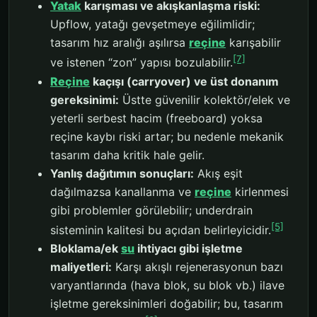
Yatak
karışması ve akışkanlaşma riski:
Upflow, yatağı gevşetmeye eğilimlidir;
tasarım hız aralığı aşılırsa
reçine
karışabilir
[7]
ve istenen “zon” yapısı bozulabilir.
Reçine
kaçışı (carryover) ve üst donanım
gereksinimi:
Üstte güvenilir kolektör/elek ve
yeterli serbest hacim (freeboard) yoksa
reçine kaybı riski artar; bu nedenle mekanik
tasarım daha kritik hale gelir.
Yanlış dağıtımın sonuçları:
Akış eşit
dağılmazsa kanallanma ve
reçine
kirlenmesi
gibi problemler görülebilir; underdrain
[5]
sisteminin kalitesi bu açıdan belirleyicidir.
Bloklama/ek
su
ihtiyacı gibi işletme
maliyetleri:
Karşı akışlı rejenerasyonun bazı
varyantlarında (hava blok, su blok vb.) ilave
işletme gereksinimleri doğabilir; bu, tasarım