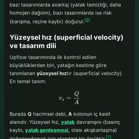
bazı tasarımlarda avantaj (yatak temizliği, daha
homojen dağılım), bazı tasarımlarda ise risk
[5]
(karışma, reçine kaybı) doğurur.
Yüzeysel hız (superficial velocity)
ve tasarım dili
Upflow tasarımında ilk kontrol edilen
büyüklüklerden biri, yatağın kesitine göre
tanımlanan
yüzeysel hız
tır (superficial velocity).
En temel tanım:
Q
=
v
s
A
Burada
Q
hacimsel debi,
A
kolonun iç kesit
alanıdır. Yüzeysel hız,
yatak
davranışını (basınç
kaybı,
yatak genleşmesi
, olası akışkanlaşma)
[7]
değerlendirmek için standart bir ölçüttür.