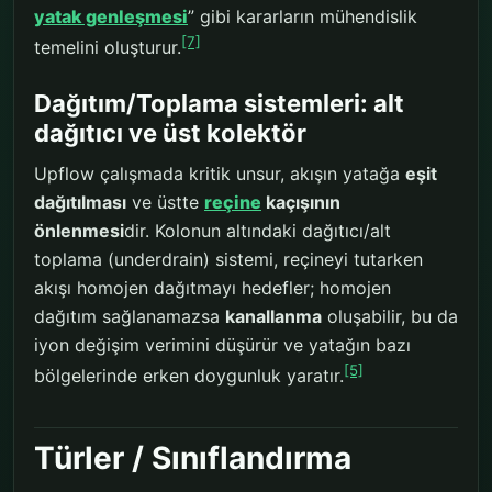
yatak genleşmesi
” gibi kararların mühendislik
[7]
temelini oluşturur.
Dağıtım/Toplama sistemleri: alt
dağıtıcı ve üst kolektör
Upflow çalışmada kritik unsur, akışın yatağa
eşit
dağıtılması
ve üstte
reçine
kaçışının
önlenmesi
dir. Kolonun altındaki dağıtıcı/alt
toplama (underdrain) sistemi, reçineyi tutarken
akışı homojen dağıtmayı hedefler; homojen
dağıtım sağlanamazsa
kanallanma
oluşabilir, bu da
iyon değişim verimini düşürür ve yatağın bazı
[5]
bölgelerinde erken doygunluk yaratır.
Türler / Sınıflandırma