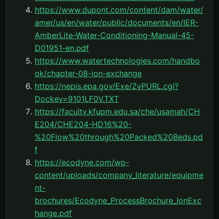
https://www.dupont.com/content/dam/water/
amer/us/en/water/public/documents/en/IER-
AmberLite-Water-Conditioning-Manual-45-
D01951-en.pdf
https://www.watertechnologies.com/handbo
ok/chapter-08-ion-exchange
https://nepis.epa.gov/Exe/ZyPURL.cgi?
Dockey=9101LF0V.TXT
https://faculty.kfupm.edu.sa/che/usamah/CH
E204/CHE204-HD16%20-
%20Flow%20through%20Packed%20Beds.pd
f
https://ecodyne.com/wp-
content/uploads/company_literature/equipme
nt-
brochures/Ecodyne_ProcessBrochure_IonExc
hange.pdf