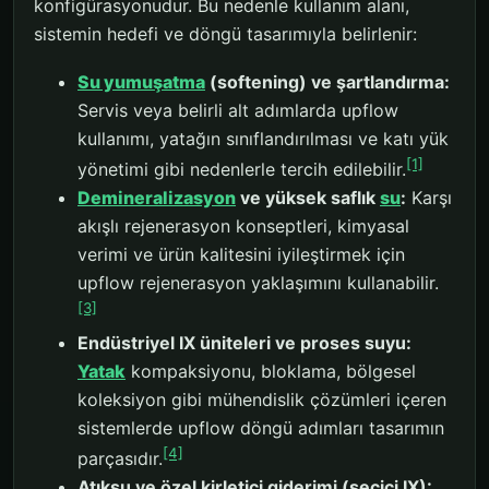
konfigürasyonudur. Bu nedenle kullanım alanı,
sistemin hedefi ve döngü tasarımıyla belirlenir:
Su yumuşatma
(softening) ve şartlandırma:
Servis veya belirli alt adımlarda upflow
kullanımı, yatağın sınıflandırılması ve katı yük
[1]
yönetimi gibi nedenlerle tercih edilebilir.
Demineralizasyon
ve yüksek saflık
su
:
Karşı
akışlı rejenerasyon konseptleri, kimyasal
verimi ve ürün kalitesini iyileştirmek için
upflow rejenerasyon yaklaşımını kullanabilir.
[3]
Endüstriyel IX üniteleri ve proses suyu:
Yatak
kompaksiyonu, bloklama, bölgesel
koleksiyon gibi mühendislik çözümleri içeren
sistemlerde upflow döngü adımları tasarımın
[4]
parçasıdır.
Atıksu ve özel kirletici giderimi (seçici IX):