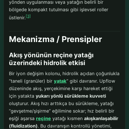
yönden uygulanması veya yatağın belirli bir
bölgede kompakt tutulması gibi işlevsel roller
[3]
üstlenir.
Mekanizma / Prensipler
Akış yönünün reçine yatağı
üzerindeki hidrolik etkisi
Bir iyon değişim kolonu, hidrolik açıdan çoğunlukla
“taneli (granüler) bir
yatak
” gibi davranır. Upflow
düzeninde akış, yerçekimine karşı hareket ettiği
için yatakta
yukarı yönlü sürükleme kuvveti
oluşturur. Akış hızı arttıkça bu sürükleme, yatağı
“gevşetme/şişirme” eğilimine sokar; hız belirli bir
eşiği aşarsa
reçine
yatağı kısmen
akışkanlaşabilir
(fluidization)
. Bu davranışın kontrollü yönetimi,