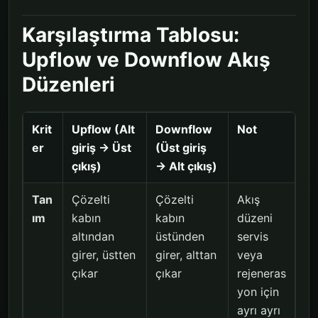
Karşılaştırma Tablosu:
Upflow ve Downflow Akış
Düzenleri
Krit
Upflow (Alt
Downflow
Not
er
giriş → Üst
(Üst giriş
çıkış)
→ Alt çıkış)
Tan
Çözelti
Çözelti
Akış
ım
kabın
kabın
düzeni
altından
üstünden
servis
girer, üstten
girer, alttan
veya
çıkar
çıkar
rejeneras
yon için
ayrı ayrı