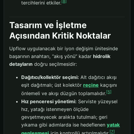
[8]
tercihlerini etkiler.
Tasarım ve İşletme
Açısından Kritik Noktalar
Upflow uygulanacak bir iyon değişim ünitesinde
başarının anahtarı, “akış yönü” kadar
hidrolik
detayların
doğru seçilmesidir:
Dağıtıcı/kollektör seçimi:
Alt dağıtıcı akışı
eşit dağıtmalı; üst kolektör
reçine
kaçışını
[5]
önlemeli ve akışı düzgün toplamalıdır.
Hız penceresi yönetimi:
Serviste yüzeysel
hız, yatağı istenmeyen ölçüde
gevşetmeyecek aralıkta tutulmalı; geri
yıkama gibi adımlarda ise hedeflenen
yatak
[7]
genleşmesi
için kontrollü artırılmalıdır.