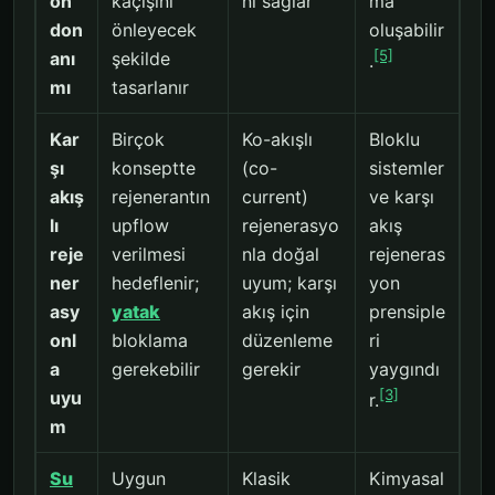
on
kaçışını
nı sağlar
ma
don
önleyecek
oluşabilir
[5]
anı
şekilde
.
mı
tasarlanır
Kar
Birçok
Ko-akışlı
Bloklu
şı
konseptte
(co-
sistemler
akış
rejenerantın
current)
ve karşı
lı
upflow
rejenerasyo
akış
reje
verilmesi
nla doğal
rejeneras
ner
hedeflenir;
uyum; karşı
yon
asy
yatak
akış için
prensiple
onl
bloklama
düzenleme
ri
a
gerekebilir
gerekir
yaygındı
[3]
uyu
r.
m
Su
Uygun
Klasik
Kimyasal