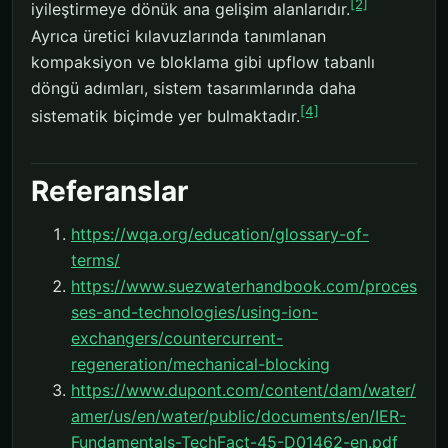
[2]
iyileştirmeye dönük ana gelişim alanlarıdır.
Ayrıca üretici kılavuzlarında tanımlanan
kompaksiyon ve bloklama gibi upflow tabanlı
döngü adımları, sistem tasarımlarında daha
[4]
sistematik biçimde yer bulmaktadır.
Referanslar
https://wqa.org/education/glossary-of-
terms/
https://www.suezwaterhandbook.com/proces
ses-and-technologies/using-ion-
exchangers/countercurrent-
regeneration/mechanical-blocking
https://www.dupont.com/content/dam/water/
amer/us/en/water/public/documents/en/IER-
Fundamentals-TechFact-45-D01462-en.pdf