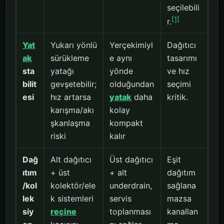
seçilebili
[1]
r.
Yat
Yukarı yönlü
Yerçekimiyl
Dağıtıcı
ak
sürükleme
e aynı
tasarımı
sta
yatağı
yönde
ve hız
bilit
gevşetebilir;
olduğundan
seçimi
esi
hız artarsa
yatak
daha
kritik.
karışma/akı
kolay
şkanlaşma
kompakt
riski
kalır
Dağ
Alt dağıtıcı
Üst dağıtıcı
Eşit
ıtım
+ üst
+ alt
dağıtım
/kol
kolektör/ele
underdrain,
sağlana
lek
k sistemleri
servis
mazsa
siy
reçine
toplanması
kanallan