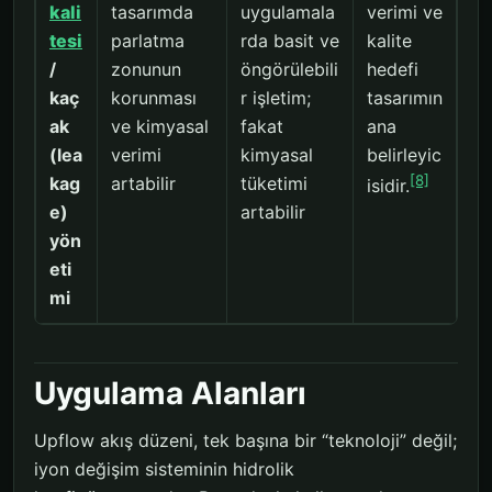
kali
tasarımda
uygulamala
verimi ve
tesi
parlatma
rda basit ve
kalite
/
zonunun
öngörülebili
hedefi
kaç
korunması
r işletim;
tasarımın
ak
ve kimyasal
fakat
ana
(lea
verimi
kimyasal
belirleyic
[8]
kag
artabilir
tüketimi
isidir.
e)
artabilir
yön
eti
mi
Uygulama Alanları
Upflow akış düzeni, tek başına bir “teknoloji” değil;
iyon değişim sisteminin hidrolik