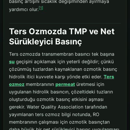
basınç artışını sıcaklık değişiminden ayırmaya
[1]
yardımcı olur.
Ters Ozmozda TMP ve Net
Sürükleyici Basınç
Ters ozmozda transmembran basıncı tek başına
su
geçişini açıklamak için yeterli değildir; çünkü
çözünmüş tuzlardan kaynaklanan ozmotik basınç
hidrolik itici kuvvete karşı yönde etki eder.
Ters
ozmoz
membranının
permeat
üretmesi için
uygulanan hidrolik basıncın, çözeltideki tuzların
oluşturduğu ozmotik basınç etkisini aşması
gerekir. Water Quality Association tarafından
yayımlanan ters ozmoz bilgi notunda, RO
membranının çalışması için ozmotik basınçtan
daha büyük bir net sürükleyici basınç uygulanması