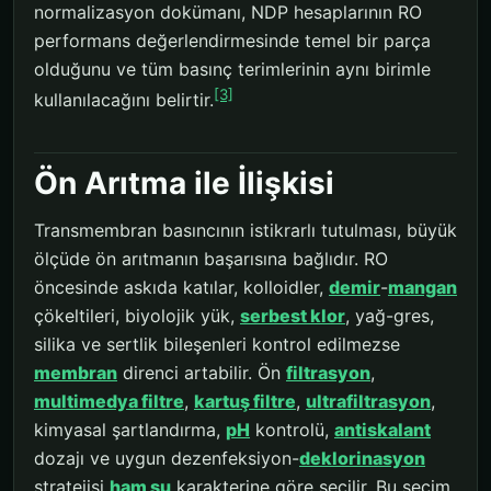
normalizasyon dokümanı, NDP hesaplarının RO
performans değerlendirmesinde temel bir parça
olduğunu ve tüm basınç terimlerinin aynı birimle
[3]
kullanılacağını belirtir.
Ön Arıtma ile İlişkisi
Transmembran basıncının istikrarlı tutulması, büyük
ölçüde ön arıtmanın başarısına bağlıdır. RO
öncesinde askıda katılar, kolloidler,
demir
-
mangan
çökeltileri, biyolojik yük,
serbest klor
, yağ-gres,
silika ve sertlik bileşenleri kontrol edilmezse
membran
direnci artabilir. Ön
filtrasyon
,
multimedya filtre
,
kartuş filtre
,
ultrafiltrasyon
,
kimyasal şartlandırma,
pH
kontrolü,
antiskalant
dozajı ve uygun dezenfeksiyon-
deklorinasyon
stratejisi
ham su
karakterine göre seçilir. Bu seçim,