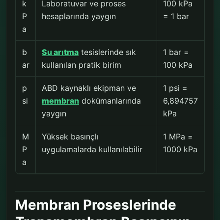
k
Laboratuvar ve proses
100 kPa
P
hesaplarında yaygın
= 1 bar
a
b
Su arıtma
tesislerinde sık
1 bar =
ar
kullanılan pratik birim
100 kPa
p
ABD kaynaklı ekipman ve
1 psi =
si
membran
dokümanlarında
6,894757
yaygın
kPa
M
Yüksek basınçlı
1 MPa =
P
uygulamalarda kullanılabilir
1000 kPa
a
Membran Proseslerinde