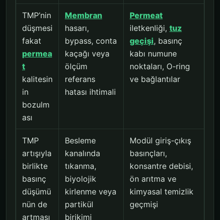
TMP’nin
Membran
Permeat
düşmesi
hasarı,
iletkenliği,
tuz
fakat
bypass, conta
geçişi
, basınç
permea
kaçağı veya
kabı numune
t
ölçüm
noktaları, O-ring
kalitesin
referans
ve bağlantılar
in
hatası ihtimali
bozulm
ası
TMP
Besleme
Modül giriş-çıkış
artışıyla
kanalında
basınçları,
birlikte
tıkanma,
konsantre debisi,
basınç
biyolojik
ön arıtma ve
düşümü
kirlenme veya
kimyasal temizlik
nün de
partikül
geçmişi
artması
birikimi