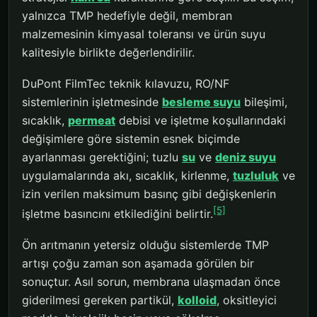
yalnızca TMP hedefiyle değil, membran
malzemesinin kimyasal toleransı ve ürün suyu
kalitesiyle birlikte değerlendirilir.
DuPont FilmTec teknik kılavuzu, RO/NF
sistemlerinin işletmesinde
besleme suyu
bileşimi,
sıcaklık,
permeat
debisi ve işletme koşullarındaki
değişimlere göre sistemin esnek biçimde
ayarlanması gerektiğini; tuzlu
su
ve
deniz suyu
uygulamalarında akı, sıcaklık, kirlenme,
tuzluluk
ve
izin verilen maksimum basınç gibi değişkenlerin
[5]
işletme basıncını etkilediğini belirtir.
Ön arıtmanın yetersiz olduğu sistemlerde TMP
artışı çoğu zaman son aşamada görülen bir
sonuçtur. Asıl sorun, membrana ulaşmadan önce
giderilmesi gereken partikül,
kolloid
, oksitleyici