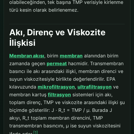
olabileceğinden, tek başına TMP verisiyle kirlenme
türü kesin olarak belirlenemez.
Akı, Direnç ve Viskozite
İlişkisi
Membran akısı
, birim
membran
alanından birim
zamanda geçen
permeat
hacmidir. Transmembran
basıncı ile akı arasındaki ilişki, membran direnci ve
suyun viskozitesiyle birlikte değerlendirilir. EPA
kılavuzunda
mikrofiltrasyon
,
ultrafiltrasyon
ve
membran kartuş
filtrasyon
sistemleri için akı,
toplam direnç, TMP ve viskozite arasındaki ilişki şu
biçimde gösterilir: J · R_t = TMP / μ. Burada J
akıyı, R_t toplam membran direncini, TMP
transmembran basıncını, μ ise suyun viskozitesini
[1]