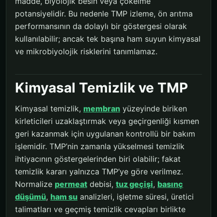
madde, biyolojik besin veya çökelme
potansiyelidir. Bu nedenle TMP izleme, ön arıtma
performansının da dolaylı bir göstergesi olarak
kullanılabilir; ancak tek başına ham suyun kimyasal
ve mikrobiyolojik risklerini tanımlamaz.
Kimyasal Temizlik ve TMP
Kimyasal temizlik,
membran
yüzeyinde biriken
kirleticileri uzaklaştırmak veya geçirgenliği kısmen
geri kazanmak için uygulanan kontrollü bir bakım
işlemidir. TMP’nin zamanla yükselmesi temizlik
ihtiyacının göstergelerinden biri olabilir; fakat
temizlik kararı yalnızca TMP’ye göre verilmez.
Normalize
permeat
debisi,
tuz geçişi
,
basınç
düşümü
,
ham su
analizleri, işletme süresi, üretici
talimatları ve geçmiş temizlik cevapları birlikte