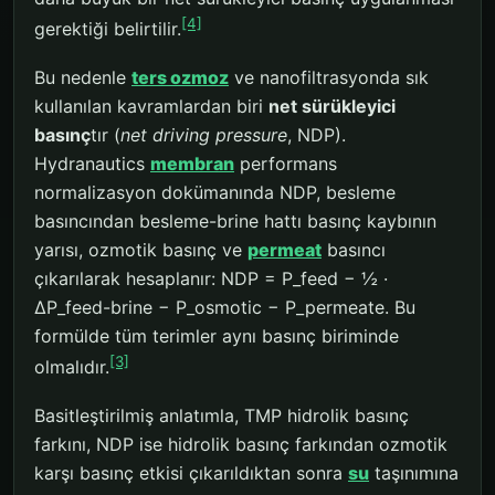
[4]
gerektiği belirtilir.
Bu nedenle
ters ozmoz
ve nanofiltrasyonda sık
kullanılan kavramlardan biri
net sürükleyici
basınç
tır (
net driving pressure
, NDP).
Hydranautics
membran
performans
normalizasyon dokümanında NDP, besleme
basıncından besleme-brine hattı basınç kaybının
yarısı, ozmotik basınç ve
permeat
basıncı
çıkarılarak hesaplanır: NDP = P_feed − ½ ·
ΔP_feed-brine − P_osmotic − P_permeate. Bu
formülde tüm terimler aynı basınç biriminde
[3]
olmalıdır.
Basitleştirilmiş anlatımla, TMP hidrolik basınç
farkını, NDP ise hidrolik basınç farkından ozmotik
karşı basınç etkisi çıkarıldıktan sonra
su
taşınımına