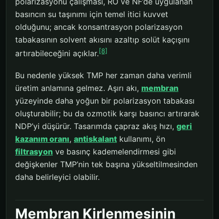
polarizasyonu çalışması, RO ve NF’de uygulanan
basıncın su taşınımı için temel itici kuvvet
olduğunu; ancak konsantrasyon polarizasyon
tabakasının solvent akısını azaltıp solüt kaçışını
[8]
artırabileceğini açıklar.
Bu nedenle yüksek TMP her zaman daha verimli
üretim anlamına gelmez. Aşırı akı,
membran
yüzeyinde daha yoğun bir polarizasyon tabakası
oluşturabilir; bu da ozmotik karşı basıncı artırarak
NDP’yi düşürür. Tasarımda çapraz akış hızı,
geri
kazanım oranı
,
antiskalant
kullanımı, ön
filtrasyon
ve basınç kademelendirmesi gibi
değişkenler TMP’nin tek başına yükseltilmesinden
daha belirleyici olabilir.
Membran Kirlenmesinin