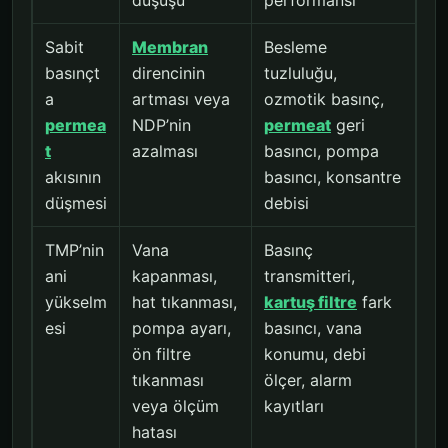
düşüşü
performansı
Sabit
Membran
Besleme
basınçt
direncinin
tuzluluğu,
a
artması veya
ozmotik basınç,
permea
NDP’nin
permeat
geri
t
azalması
basıncı, pompa
akısının
basıncı, konsantre
düşmesi
debisi
TMP’nin
Vana
Basınç
ani
kapanması,
transmitteri,
yükselm
hat tıkanması,
kartuş filtre
fark
esi
pompa ayarı,
basıncı, vana
ön filtre
konumu, debi
tıkanması
ölçer, alarm
veya ölçüm
kayıtları
hatası