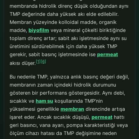
membranda hidrolik direnç düşük olduğundan aynı
TMP değerinde daha yüksek akı elde edilebilir.
Membran yüzeyinde kolloidal madde, organik
madde,
biyofilm
veya mineral çökelti biriktiğinde
toplam direnç artar; sabit akı işletmesinde aynı su
üretimini sürdürebilmek için daha yüksek TMP
gerekir, sabit basınç işletmesinde ise
permeat
[1]
[6]
akısı düşer.
Bu nedenle TMP, yalnızca anlık basınç değeri değil,
membranın zaman içindeki hidrolik durumunu
gösteren bir performans göstergesidir. Aynı debi,
sıcaklık ve
ham su
koşullarında TMP’nin
yükselmesi genellikle
membran
direncinde artışa
işaret eder. Ancak sıcaklık düşüşü,
permeat
hattı
geri basıncı, vana ayarı, pompa karakteristiği veya
ölçüm cihazı hatası da TMP değişimine neden