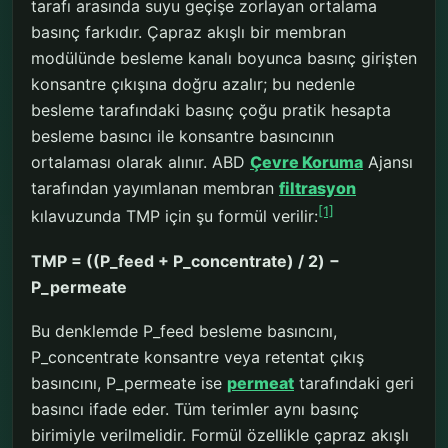
tarafı arasında suyu geçişe zorlayan ortalama
basınç farkıdır. Çapraz akışlı bir membran
modülünde besleme kanalı boyunca basınç girişten
konsantre çıkışına doğru azalır; bu nedenle
besleme tarafındaki basınç çoğu pratik hesapta
besleme basıncı ile konsantre basıncının
ortalaması olarak alınır. ABD
Çevre Koruma
Ajansı
tarafından yayımlanan membran
filtrasyon
[1]
kılavuzunda TMP için şu formül verilir:
TMP = ((P_feed + P_concentrate) / 2) −
P_permeate
Bu denklemde P_feed besleme basıncını,
P_concentrate konsantre veya retentat çıkış
basıncını, P_permeate ise
permeat
tarafındaki geri
basıncı ifade eder. Tüm terimler aynı basınç
birimiyle verilmelidir. Formül özellikle çapraz akışlı