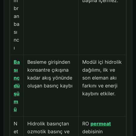
m
başına içermez.
br
an
ba
sı
nc
ı
Ba
Besleme girişinden
Modül içi hidrolik
sı
konsantre çıkışına
dağılımı, ilk ve
nç
kadar akış yönünde
son eleman akı
dü
oluşan basınç kaybı
farkını ve enerji
şü
kaybını etkiler.
m
ü
N
Hidrolik basınçtan
RO
permeat
et
ozmotik basınç ve
debisinin