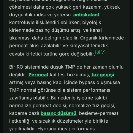
çökelmesi daha çok yüksek geri kazanım, yüksek
doygunluk indisi ve yetersiz
antiskalant
kontrolüyle ilişkilendirilebilirken; biyolojik
kirlenmede basınç düşümü artışı ve kanal
tıkanması daha belirgin olabilir. Organik kirlenmede
permeat akısı azalabilir ve kimyasal temizlik
[6]
[7]
cevabı kirletici türüne göre değişebilir.
Bir RO sisteminde düşük TMP de her zaman olumlu
değildir.
Permeat
kalitesi bozulmuş,
tuz geçişi
artmış veya basınç kabı içinde bypass oluşmuşsa
TMP normal görünse bile sistem performansı
zayıflamış olabilir. Bu nedenle işletme takibi
normalize permeat debisi, normalize tuz geçişi,
kademe bazlı
basınç düşümü
, besleme-permeat
iletkenliği ve sıcaklık düzeltmeleriyle birlikte
yapılmalıdır. Hydranautics performans