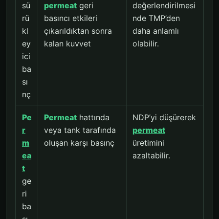
sü
permeat
geri
değerlendirilmesi
rü
basıncı etkileri
nde TMP’den
kl
çıkarıldıktan sonra
daha anlamlı
ey
kalan kuvvet
olabilir.
ici
ba
sı
nç
Pe
Permeat
hattında
NDP’yi düşürerek
r
veya tank tarafında
permeat
m
oluşan karşı basınç
üretimini
ea
azaltabilir.
t
ge
ri
ba