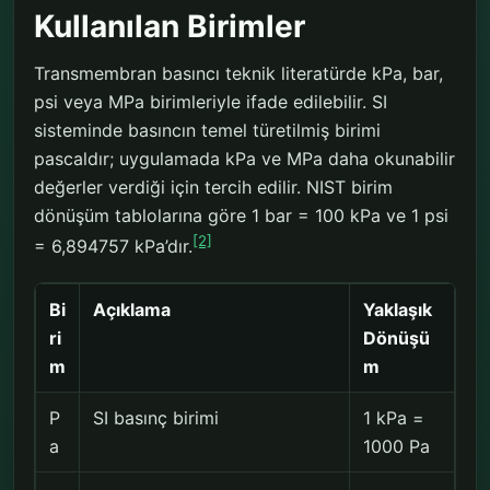
Kullanılan Birimler
Transmembran basıncı teknik literatürde kPa, bar,
psi veya MPa birimleriyle ifade edilebilir. SI
sisteminde basıncın temel türetilmiş birimi
pascaldır; uygulamada kPa ve MPa daha okunabilir
değerler verdiği için tercih edilir. NIST birim
dönüşüm tablolarına göre 1 bar = 100 kPa ve 1 psi
[2]
= 6,894757 kPa’dır.
Bi
Açıklama
Yaklaşık
ri
Dönüşü
m
m
P
SI basınç birimi
1 kPa =
a
1000 Pa