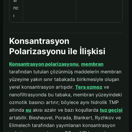
sı
nc
ı
Konsantrasyon
Polarizasyonu ile İlişkisi
Konsantrasyon polarizasyonu
,
membran
tarafından tutulan çözünmüş maddelerin membran
yüzeyine yakın sınır tabakada birikmesiyle oluşan
yerel konsantrasyon artışıdır.
Ters ozmoz
ve
nanofiltrasyonda bu tabaka, membran yüzeyindeki
ozmotik basıncı artırır; böylece aynı hidrolik TMP
altında
su
akısı azalır ve bazı koşullarda
tuz geçişi
artabilir. Biesheuvel, Porada, Blankert, Ryzhkov ve
Elimelech tarafından yayımlanan konsantrasyon