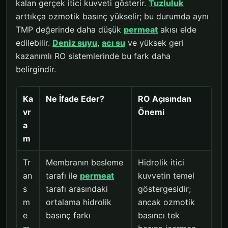
kalan gerçek itici kuvveti gösterir.
Tuzluluk
arttıkça ozmotik basınç yükselir; bu durumda aynı
TMP değerinde daha düşük
permeat
akısı elde
edilebilir.
Deniz suyu
,
acı su
ve yüksek geri
kazanımlı RO sistemlerinde bu fark daha
belirgindir.
Ka
Ne İfade Eder?
RO Açısından
vr
Önemi
a
m
Tr
Membranın besleme
Hidrolik itici
an
tarafı ile
permeat
kuvvetin temel
s
tarafı arasındaki
göstergesidir;
m
ortalama hidrolik
ancak ozmotik
e
basınç farkı
basıncı tek