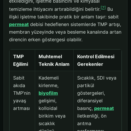
etkilediğini, işletme basıncını ve kimyasal
[7]
temizleme ihtiyacını artırabildiğini belirtir.
Bu
ilişki işletme takibinde pratik bir anlam taşır: sabit
permeat
debisi hedeflenen sistemlerde TMP artışı,
membran yüzeyinde veya besleme kanalında artan
direncin erken göstergesi olabilir.
TMP
Muhtemel
Kontrol Edilmesi
Eğilimi
Teknik Anlam
Gerekenler
Sabit
Kademeli
Sıcaklık, SDI veya
akıda
kirlenme,
partikül
TMP’nin
biyofilm
göstergeleri,
yavaş
gelişimi,
diferansiyel
artması
kolloidal
basınç,
permeat
birikim veya
iletkenliği, ön
sıcaklık
arıtma