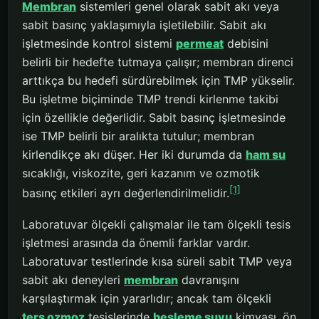
Membran
sistemleri genel olarak sabit akı veya
sabit basınç yaklaşımıyla işletilebilir. Sabit akı
işletmesinde kontrol sistemi
permeat
debisini
belirli bir hedefte tutmaya çalışır; membran direnci
arttıkça bu hedefi sürdürebilmek için TMP yükselir.
Bu işletme biçiminde TMP trendi kirlenme takibi
için özellikle değerlidir. Sabit basınç işletmesinde
ise TMP belirli bir aralıkta tutulur; membran
kirlendikçe akı düşer. Her iki durumda da
ham su
sıcaklığı, viskozite, geri kazanım ve ozmotik
[1]
basınç etkileri ayrı değerlendirilmelidir.
Laboratuvar ölçekli çalışmalar ile tam ölçekli tesis
işletmesi arasında da önemli farklar vardır.
Laboratuvar testlerinde kısa süreli sabit TMP veya
sabit akı deneyleri
membran
davranışını
karşılaştırmak için yararlıdır; ancak tam ölçekli
ters ozmoz
tesislerinde
besleme suyu
kimyası, ön