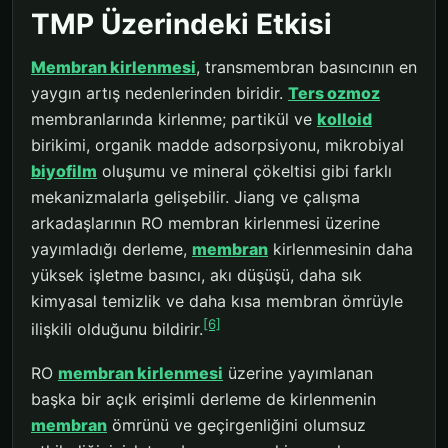
TMP Üzerindeki Etkisi
Membran kirlenmesi
, transmembran basıncının en
yaygın artış nedenlerinden biridir.
Ters ozmoz
membranlarında kirlenme; partikül ve
kolloid
birikimi, organik madde adsorpsiyonu, mikrobiyal
biyofilm
oluşumu ve mineral çökeltisi gibi farklı
mekanizmalarla gelişebilir. Jiang ve çalışma
arkadaşlarının RO membran kirlenmesi üzerine
yayımladığı derleme,
membran
kirlenmesinin daha
yüksek işletme basıncı, akı düşüşü, daha sık
kimyasal temizlik ve daha kısa membran ömrüyle
[6]
ilişkili olduğunu bildirir.
RO
membran kirlenmesi
üzerine yayımlanan
başka bir açık erişimli derleme de kirlenmenin
membran
ömrünü ve geçirgenliğini olumsuz