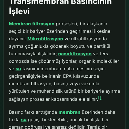
Transmembran Basıncının
İşlevi
Membran
filtrasyon
prosesleri, bir akışkanın
seçici bir bariyer üzerinden geçirilmesi ilkesine
dayanır.
Mikrofiltrasyon
ve ultrafiltrasyonda
ayırma çoğunlukla gözenek boyutu ve partikül
tutunmasıyla ilişkilidir;
nanofiltrasyon
ve ters
ozmozda ise çözünmüş iyonlar, organik moleküller
ve
su
taşınımı membran malzemesinin seçici
geçirgenliğiyle belirlenir. EPA kılavuzunda
membran filtrasyon, basınç veya vakumla
yürütülen ve mühendislik ürünü bir bariyerle ayırma
[1]
sağlayan prosesler kapsamında ele alınır.
Basınç farkı arttığında
membran
üzerinden daha
fazla
su
geçişi beklenebilir; ancak bu ilişki her
zaman doğrusal ve sınırsız değildir. Temiz bir