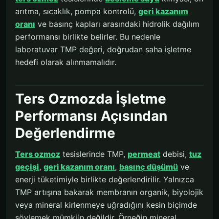
arıtma, sıcaklık, pompa kontrolü,
geri kazanım
oranı
ve basınç kapları arasındaki hidrolik dağılım
performansı birlikte belirler. Bu nedenle
laboratuvar TMP değeri, doğrudan saha işletme
hedefi olarak alınmamalıdır.
Ters Ozmozda İşletme
Performansı Açısından
Değerlendirme
Ters ozmoz
tesislerinde TMP,
permeat
debisi,
tuz
geçişi
,
geri kazanım oranı
,
basınç düşümü
ve
enerji tüketimiyle birlikte değerlendirilir. Yalnızca
TMP artışına bakarak membranın organik, biyolojik
veya mineral kirlenmeye uğradığını kesin biçimde
söylemek mümkün değildir. Örneğin mineral