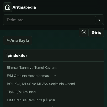
Arıtmapedia
Giriş
Ana Sayfa
İçindekiler
Bilimsel Tanım ve Temel Kavram
F/M Oranının Hesaplanması
BOİ, KOİ, MLSS ve MLVSS Seçiminin Önemi
Tipik F/M Aralıkları
F/M Oranı ile Çamur Yaşı İlişkisi