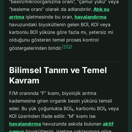
“besin/mikroorganizma oranı”, “çamur yükü” veya
“besleme oranı” olarak da adlandırılır.
Atık su
arıtma
işletmesinde bu oran,
havalandırma
havuzundaki biyokütlenin gelen BOİ, KOİ veya
karbonlu BOİ yüküne göre fazla mı, yetersiz mi
olduğunu gösteren temel proses kontrol
[1]
[2]
göstergelerinden biridir.
Bilimsel Tanım ve Temel
Kavram
F/M oranında “F” kısmı, biyolojik arıtma
kademesine giren organik besin yükünü temsil
eder. Bu yük çoğunlukla BOİ₅, karbonlu BOİ₅ veya
KOİ üzerinden ifade edilir. “M” kısmı ise
havalandırma
havuzunda askıda bulunan
aktif
çamur
biyokütlesini, işletme yaklaşımına göre