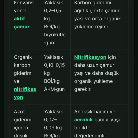
Konvansi
Yaklaşık
Karbon giderimi
yonel
0,2–0,5
ağırlıklı, orta çamur
aktif
kg
yaşı ve orta organik
çamur
BOİ/kg
yükleme rejimi.
biyokütle
·gün
Organik
Yaklaşık
Nitrifikasyon
için
karbon
0,10–0,15
daha uzun çamur
giderimi
kg
yaşı ve daha düşük
ve
BOİ/kg
organik yükleme
nitrifikas
AKM·gün
gerekir.
yon
Azot
Yaklaşık
Anoksik hacim ve
giderimi
0,07–
aerobik
çamur yaşı
içeren
0,09 kg
birlikte
düşük
BOİ/kg
değerlendirilir.