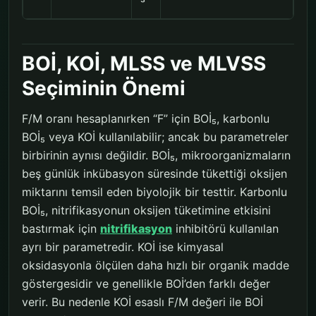
³
BOİ, KOİ, MLSS ve MLVSS
Seçiminin Önemi
F/M oranı hesaplanırken “F” için BOİ₅, karbonlu
BOİ₅ veya KOİ kullanılabilir; ancak bu parametreler
birbirinin aynısı değildir. BOİ₅, mikroorganizmaların
beş günlük inkübasyon süresinde tükettiği oksijen
miktarını temsil eden biyolojik bir testtir. Karbonlu
BOİ₅, nitrifikasyonun oksijen tüketimine etkisini
bastırmak için
nitrifikasyon
inhibitörü kullanılan
ayrı bir parametredir. KOİ ise kimyasal
oksidasyonla ölçülen daha hızlı bir organik madde
göstergesidir ve genellikle BOİ’den farklı değer
verir. Bu nedenle KOİ esaslı F/M değeri ile BOİ