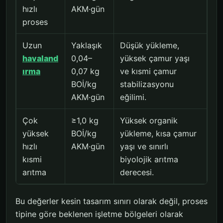
hızlı
AKM·gün
proses
Uzun
Yaklaşık
Düşük yükleme,
havaland
0,04–
yüksek çamur yaşı
ırma
0,07 kg
ve kısmi çamur
BOİ/kg
stabilizasyonu
AKM·gün
eğilimi.
Çok
≥1,0 kg
Yüksek organik
yüksek
BOİ/kg
yükleme, kısa çamur
hızlı
AKM·gün
yaşı ve sınırlı
kısmi
biyolojik arıtma
arıtma
derecesi.
Bu değerler kesin tasarım sınırı olarak değil, proses
tipine göre beklenen işletme bölgeleri olarak