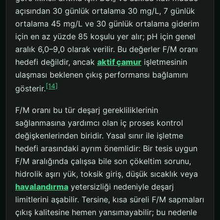
açısından 30 günlük ortalama 30 mg/L, 7 günlük
ortalama 45 mg/L ve 30 günlük ortalama giderim
için en az yüzde 85 koşulu yer alır; pH için genel
aralık 6,0–9,0 olarak verilir. Bu değerler F/M oranı
hedefi değildir, ancak
aktif çamur
işletmesinin
ulaşması beklenen çıkış performansı bağlamını
[14]
gösterir.
F/M oranı bu tür deşarj gerekliliklerinin
sağlanmasına yardımcı olan iç proses kontrol
değişkenlerinden biridir. Yasal sınır ile işletme
hedefi arasındaki ayrım önemlidir: Bir tesis uygun
F/M aralığında çalışsa bile son çökeltim sorunu,
hidrolik aşırı yük, toksik giriş, düşük sıcaklık veya
havalandırma
yetersizliği nedeniyle deşarj
limitlerini aşabilir. Tersine, kısa süreli F/M sapmaları
çıkış kalitesine hemen yansımayabilir; bu nedenle