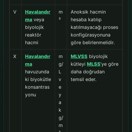
V
Havalandır
m
Anoksik hacmin
ma
veya
³
hesaba katılıp
biyolojik
katılmayacağı proses
reaktör
konfigürasyonuna
hacmi
göre belirlenmelidir.
X
Havalandır
m
MLVSS
biyolojik
ma
g/
kütleyi
MLSS
’ye göre
havuzunda
L
daha doğrudan
ki biyokütle
v
temsil eder.
konsantras
e
yonu
y
a
k
g/
m