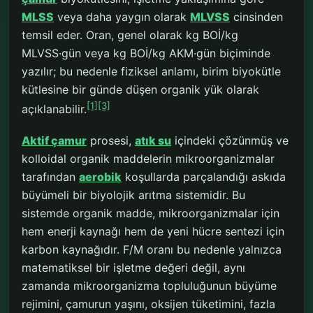
MLSS
veya daha yaygın olarak
MLVSS
cinsinden
temsil eder. Oran, genel olarak kg BOİ/kg
MLVSS·gün veya kg BOİ/kg AKM·gün biçiminde
yazılır; bu nedenle fiziksel anlamı, birim biyokütle
kütlesine bir günde düşen organik yük olarak
[1]
[3]
açıklanabilir.
Aktif çamur
prosesi,
atık su
içindeki çözünmüş ve
kolloidal organik maddelerin mikroorganizmalar
tarafından
aerobik
koşullarda parçalandığı askıda
büyümeli bir biyolojik arıtma sistemidir. Bu
sistemde organik madde, mikroorganizmalar için
hem enerji kaynağı hem de yeni hücre sentezi için
karbon kaynağıdır. F/M oranı bu nedenle yalnızca
matematiksel bir işletme değeri değil, aynı
zamanda mikroorganizma topluluğunun büyüme
rejimini, çamurun yaşını, oksijen tüketimini, fazla