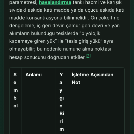
parametresi,
havalandırma
tankı hacmi ve karışık
sıvıdaki askıda katı madde ya da uçucu askıda katı
madde konsantrasyonu bilinmelidir. Ön çökeltme,
dengeleme, iç geri devir, çamur geri devri ve yan
akımların bulunduğu tesislerde “biyolojik
kademeye giren yük” ile “tesis giriş yükü” aynı
olmayabilir; bu nedenle numune alma noktası
[2]
hesap sonucunu doğrudan etkiler.
S
Anlamı
Y
İşletme Açısından
e
a
Not
m
y
b
gı
ol
n
Bi
ri
m