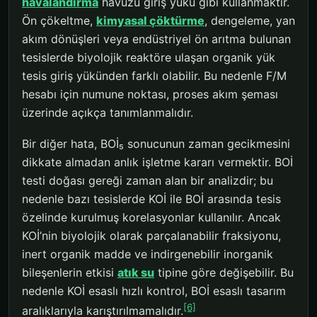
havalandırma
havuzu giriş yükü gibi kullanmaktır.
Ön çökeltme,
kimyasal çöktürme
, dengeleme, yan
akım dönüşleri veya endüstriyel ön arıtma bulunan
tesislerde biyolojik reaktöre ulaşan organik yük
tesis giriş yükünden farklı olabilir. Bu nedenle F/M
hesabı için numune noktası, proses akım şeması
üzerinde açıkça tanımlanmalıdır.
Bir diğer hata, BOİ₅ sonucunun zaman gecikmesini
dikkate almadan anlık işletme kararı vermektir. BOİ
testi doğası gereği zaman alan bir analizdir; bu
nedenle bazı tesislerde KOİ ile BOİ arasında tesis
özelinde kurulmuş korelasyonlar kullanılır. Ancak
KOİ’nin biyolojik olarak parçalanabilir fraksiyonu,
inert organik madde ve indirgenebilir inorganik
bileşenlerin etkisi
atık su
tipine göre değişebilir. Bu
nedenle KOİ esaslı hızlı kontrol, BOİ esaslı tasarım
[6]
aralıklarıyla karıştırılmamalıdır.