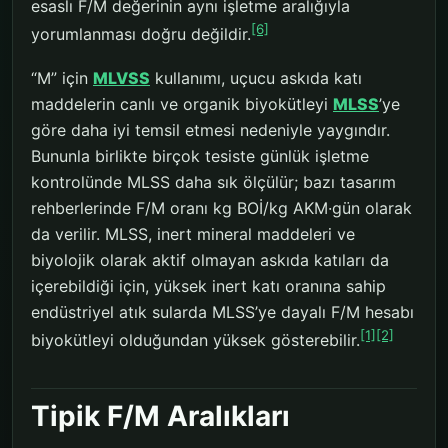
esaslı F/M değerinin aynı işletme aralığıyla
[6]
yorumlanması doğru değildir.
“M” için
MLVSS
kullanımı, uçucu askıda katı
maddelerin canlı ve organik biyokütleyi
MLSS
’ye
göre daha iyi temsil etmesi nedeniyle yaygındır.
Bununla birlikte birçok tesiste günlük işletme
kontrolünde MLSS daha sık ölçülür; bazı tasarım
rehberlerinde F/M oranı kg BOİ/kg AKM·gün olarak
da verilir. MLSS, inert mineral maddeleri ve
biyolojik olarak aktif olmayan askıda katıları da
içerebildiği için, yüksek inert katı oranına sahip
endüstriyel atık sularda MLSS’ye dayalı F/M hesabı
[1]
[2]
biyokütleyi olduğundan yüksek gösterebilir.
Tipik F/M Aralıkları