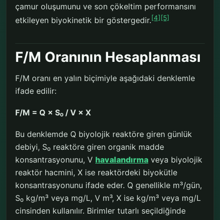
çamur oluşumunu ve son çökeltim performansını
[4]
[5]
etkileyen biyokinetik bir göstergedir.
F/M Oranının Hesaplanması
F/M oranı en yalın biçimiyle aşağıdaki denklemle
ifade edilir:
F/M = Q × S₀ / V × X
Bu denklemde Q biyolojik reaktöre giren günlük
debiyi, S₀ reaktöre giren organik madde
konsantrasyonunu, V
havalandırma
veya biyolojik
reaktör hacmini, X ise reaktördeki biyokütle
konsantrasyonunu ifade eder. Q genellikle m³/gün,
S₀ kg/m³ veya mg/L, V m³, X ise kg/m³ veya mg/L
cinsinden kullanılır. Birimler tutarlı seçildiğinde