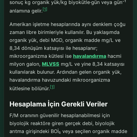
sonuç kg organik yük/kg biyokütle·gün veya gün⁻¹
[1]
anlamına gelir.
Amerikan işletme hesaplarında aynı denklem çoğu
zaman libre birimleriyle kullanılır. Bu yaklaşımda
organik yük, debi MGD, organik madde mg/L ve
8,34 dönüşüm katsayısı ile hesaplanır;
mikroorganizma kütlesi ise
havalandırma
hacmi
milyon galon,
MLVSS
mg/L ve yine 8,34 katsayısı
kullanılarak bulunur. Ardından gelen organik yük,
havalandırma havuzundaki mikroorganizma
[1]
kütlesine bölünür.
Hesaplama İçin Gerekli Veriler
F/M oranının güvenilir hesaplanabilmesi için
biyolojik reaktöre giren gerçek debi, biyolojik
arıtma girişindeki BOİ₅ veya seçilen organik madde