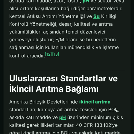
askıda katı madde, azot, fosfor,
pH
ve sektör veya
alıcı ortam koşullarına bağlı diğer parametrelerdir.
Kentsel Atıksu Arıtımı Yönetmeliği ve
Su
Kirliliği
Kontrolü Yönetmeliği, deşarj kalitesi ve arıtma
yükümlülükleri açısından temel düzenleyici
çerçeveyi oluşturur; F/M oranı ise bu hedeflerin
sağlanması için kullanılan mühendislik ve işletme
[12]
[13]
kontrol aracıdır.
Uluslararası Standartlar ve
İkincil Arıtma Bağlamı
Amerika Birleşik Devletleri’nde
ikincil arıtma
standartları, kamuya ait arıtma tesisleri için BOİ₅,
askıda katı madde ve
pH
üzerinden minimum çıkış
kalitesi gereklilikleri tanımlar. 40 CFR 133.102’ye
göre ikincil arıtma için BOİ₅ ve askıda katı madde