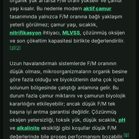
organik yük artarsa F/M oranı yükselir ve çamur
yaşı kısalır. Bu nedenle modern
aktif çamur
tasarımında yalnızca F/M oranına bağlı yaklaşım
yeterli görülmez; çamur yaşı, sıcaklık,
nitrifikasyon
ihtiyacı,
MLVSS
, çözünmüş oksijen
ve son çökeltim kapasitesi birlikte değerlendirilir.
[3]
[2]
Uzun havalandırmalı sistemlerde F/M oranının
düşük olması, mikroorganizmaların organik besine
göre fazla olduğu ve biyokütlenin daha çok içsel
solunum bölgesinde çalıştığı anlamına gelir. Bu
durum fazla çamur miktarını ve çamurun biyolojik
kararlılığını etkileyebilir; ancak düşük F/M tek
başına iyi arıtma garantisi değildir. Çözünmüş
oksijen yetersizliği, toksik yük, düşük sıcaklık,
pH
ve
alkalinite
eksikliği gibi koşullar düşük F/M
[8]
değerlerinde bile proses performansını bozabilir.