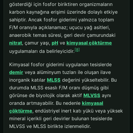
gösterdiği için fosfor biriktiren organizmaların
karbon kaynağına erişimi üzerinde dolaylı etkiye
sahiptir. Ancak fosfor giderimi yalnızca toplam
F/M oranıyla açıklanamaz; uçucu yağ asitleri,
anaerobik temas süresi, geri devir çamurundaki
nitrat
, çamur yaşı,
pH
ve
kimyasal çöktürme
[8]
uygulamaları da belirleyicidir.
Kimyasal fosfor giderimi uygulanan tesislerde
demir
veya alüminyum tuzları ile oluşan ilave
inorganik katılar
MLSS
değerini yükseltebilir. Bu
durumda MLSS esaslı F/M oranı düşmüş gibi
görünse de biyolojik olarak aktif
MLVSS
aynı
oranda artmayabilir. Bu nedenle
kimyasal
çöktürme
, endüstriyel inert katı yükü veya yüksek
mineral içerikli geri devirler bulunan tesislerde
MLVSS ve MLSS birlikte izlenmelidir.