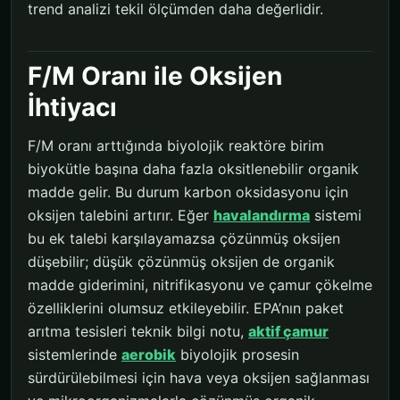
trend analizi tekil ölçümden daha değerlidir.
F/M Oranı ile Oksijen
İhtiyacı
F/M oranı arttığında biyolojik reaktöre birim
biyokütle başına daha fazla oksitlenebilir organik
madde gelir. Bu durum karbon oksidasyonu için
oksijen talebini artırır. Eğer
havalandırma
sistemi
bu ek talebi karşılayamazsa çözünmüş oksijen
düşebilir; düşük çözünmüş oksijen de organik
madde giderimini, nitrifikasyonu ve çamur çökelme
özelliklerini olumsuz etkileyebilir. EPA’nın paket
arıtma tesisleri teknik bilgi notu,
aktif çamur
sistemlerinde
aerobik
biyolojik prosesin
sürdürülebilmesi için hava veya oksijen sağlanması