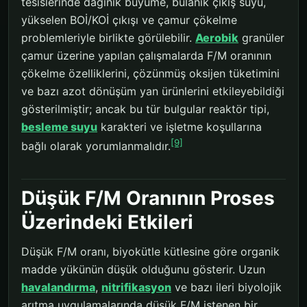
tesislerinde dağınık büyüme, bulanık çıkış suyu,
yükselen BOİ/KOİ çıkışı ve çamur çökelme
problemleriyle birlikte görülebilir.
Aerobik
granüler
çamur üzerine yapılan çalışmalarda F/M oranının
çökelme özelliklerini, çözünmüş oksijen tüketimini
ve bazı azot dönüşüm yan ürünlerini etkileyebildiği
gösterilmiştir; ancak bu tür bulgular reaktör tipi,
besleme suyu
karakteri ve işletme koşullarına
[9]
bağlı olarak yorumlanmalıdır.
Düşük F/M Oranının Proses
Üzerindeki Etkileri
Düşük F/M oranı, biyokütle kütlesine göre organik
madde yükünün düşük olduğunu gösterir. Uzun
havalandırma
,
nitrifikasyon
ve bazı ileri biyolojik
arıtma uygulamalarında düşük F/M istenen bir