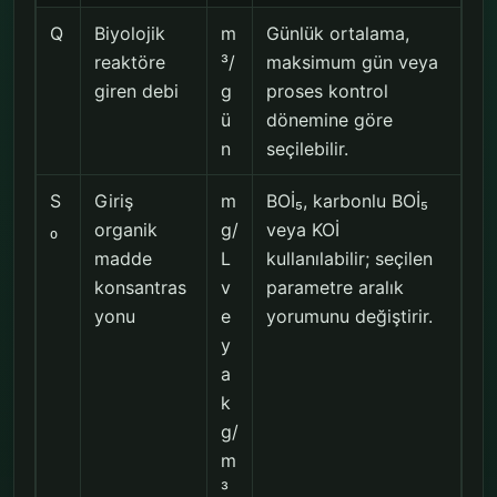
Q
Biyolojik
m
Günlük ortalama,
reaktöre
³/
maksimum gün veya
giren debi
g
proses kontrol
ü
dönemine göre
n
seçilebilir.
S
Giriş
m
BOİ₅, karbonlu BOİ₅
₀
organik
g/
veya KOİ
madde
L
kullanılabilir; seçilen
konsantras
v
parametre aralık
yonu
e
yorumunu değiştirir.
y
a
k
g/
m
³