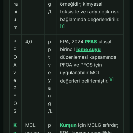
ra
g
örneğidir; kimyasal
ni
/L
toksisite ve radyolojik risk
u
bağlamında değerlendirilir.
[1]
m
P
4,0
p
EPA, 2024
PFAS
ulusal
F
p
birincil
içme suyu
O
t
düzenlemesi kapsamında
A
v
PFOA ve PFOS için
v
e
uygulanabilir MCL
[9]
e
y
değerleri belirlemiştir.
P
a
F
n
O
g
S
/L
K
MCL
p
Kurşun
için MCLG sıfırdır;
u
yerine
p
EPA, kurşunu genellikle