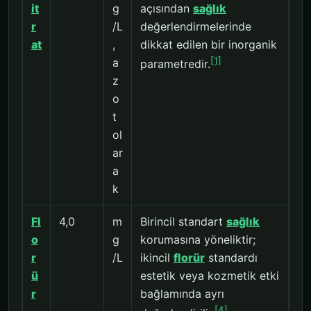
it
g
açısından
sağlık
r
/L
değerlendirmelerinde
at
,
dikkat edilen bir inorganik
[1]
a
parametredir.
z
o
t
ol
ar
a
k
Fl
4,0
m
Birincil standart
sağlık
o
g
korumasına yöneliktir;
r
/L
ikincil
florür
standardı
ü
estetik veya kozmetik etki
r
bağlamında ayrı
[4]