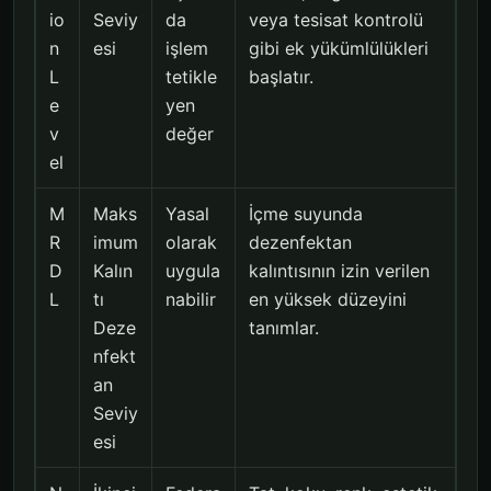
io
Seviy
da
veya tesisat kontrolü
n
esi
işlem
gibi ek yükümlülükleri
L
tetikle
başlatır.
e
yen
v
değer
el
M
Maks
Yasal
İçme suyunda
R
imum
olarak
dezenfektan
D
Kalın
uygula
kalıntısının izin verilen
L
tı
nabilir
en yüksek düzeyini
Deze
tanımlar.
nfekt
an
Seviy
esi