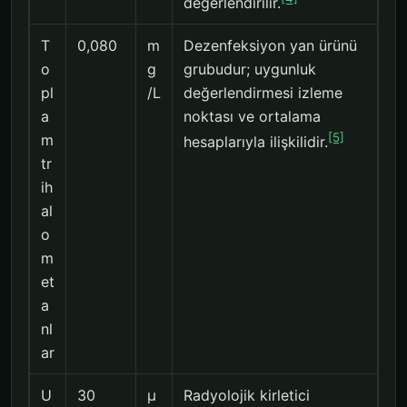
değerlendirilir.
T
0,080
m
Dezenfeksiyon yan ürünü
o
g
grubudur; uygunluk
pl
/L
değerlendirmesi izleme
a
noktası ve ortalama
[5]
m
hesaplarıyla ilişkilidir.
tr
ih
al
o
m
et
a
nl
ar
U
30
µ
Radyolojik kirletici