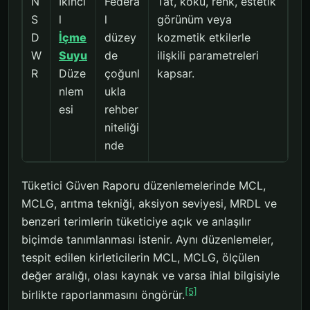
N
İkinci
Federa
Tat, koku, renk, estetik
S
l
l
görünüm veya
D
İçme
düzey
kozmetik etkilerle
W
Suyu
de
ilişkili parametreleri
R
Düze
çoğunl
kapsar.
nlem
ukla
esi
rehber
niteliği
nde
Tüketici Güven Raporu düzenlemelerinde MCL,
MCLG, arıtma tekniği, aksiyon seviyesi, MRDL ve
benzeri terimlerin tüketiciye açık ve anlaşılır
biçimde tanımlanması istenir. Aynı düzenlemeler,
tespit edilen kirleticilerin MCL, MCLG, ölçülen
değer aralığı, olası kaynak ve varsa ihlal bilgisiyle
[5]
birlikte raporlanmasını öngörür.