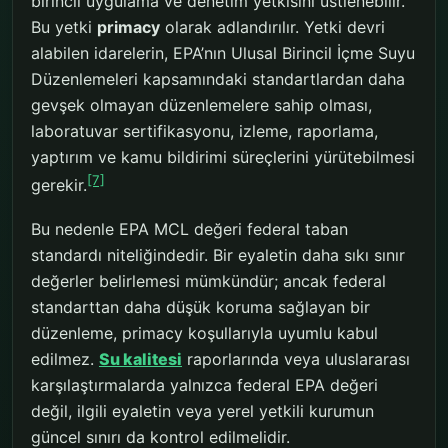
birincil uygulama ve denetim yetkisini üstlenebilir.
Bu yetki
primacy
olarak adlandırılır. Yetki devri
alabilen idarelerin, EPA’nın Ulusal Birincil İçme Suyu
Düzenlemeleri kapsamındaki standartlardan daha
gevşek olmayan düzenlemelere sahip olması,
laboratuvar sertifikasyonu, izleme, raporlama,
yaptırım ve kamu bildirimi süreçlerini yürütebilmesi
[7]
gerekir.
Bu nedenle EPA MCL değeri federal taban
standardı niteliğindedir. Bir eyaletin daha sıkı sınır
değerler belirlemesi mümkündür; ancak federal
standarttan daha düşük koruma sağlayan bir
düzenleme, primacy koşullarıyla uyumlu kabul
edilmez.
Su kalitesi
raporlarında veya uluslararası
karşılaştırmalarda yalnızca federal EPA değeri
değil, ilgili eyaletin veya yerel yetkili kurumun
güncel sınırı da kontrol edilmelidir.