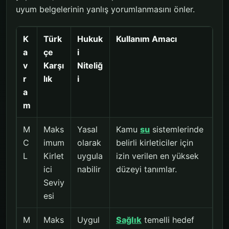
uyum belgelerinin yanlış yorumlanmasını önler.
K
Türk
Hukuk
Kullanım Amacı
a
çe
i
v
Karşı
Niteliğ
r
lık
i
a
m
M
Maks
Yasal
Kamu
su
sistemlerinde
C
imum
olarak
belirli kirleticiler için
L
Kirlet
uygula
izin verilen en yüksek
ici
nabilir
düzeyi tanımlar.
Seviy
esi
M
Maks
Uygul
Sağlık
temelli hedef