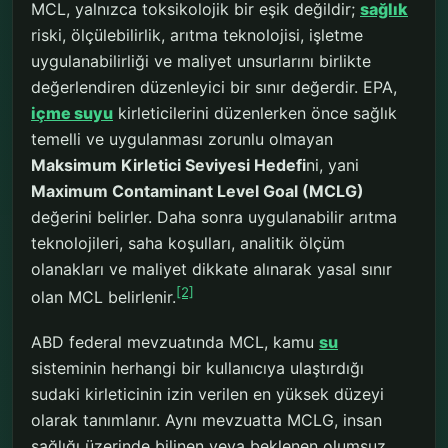
MCL, yalnızca toksikolojik bir eşik değildir;
sağlık
riski, ölçülebilirlik, arıtma teknolojisi, işletme
uygulanabilirliği ve maliyet unsurlarını birlikte
değerlendiren düzenleyici bir sınır değerdir. EPA,
içme suyu
kirleticilerini düzenlerken önce sağlık
temelli ve uygulanması zorunlu olmayan
Maksimum Kirletici Seviyesi Hedefi
ni, yani
Maximum Contaminant Level Goal (MCLG)
değerini belirler. Daha sonra uygulanabilir arıtma
teknolojileri, saha koşulları, analitik ölçüm
olanakları ve maliyet dikkate alınarak yasal sınır
[2]
olan MCL belirlenir.
ABD federal mevzuatında MCL, kamu
su
sisteminin herhangi bir kullanıcıya ulaştırdığı
sudaki kirleticinin izin verilen en yüksek düzeyi
olarak tanımlanır. Aynı mevzuatta MCLG, insan
sağlığı üzerinde bilinen veya beklenen olumsuz