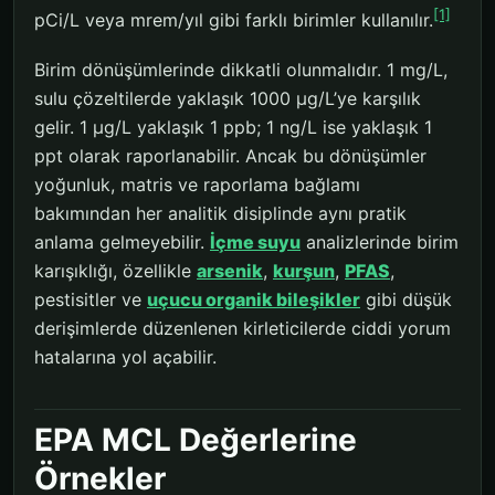
[1]
pCi/L veya mrem/yıl gibi farklı birimler kullanılır.
Birim dönüşümlerinde dikkatli olunmalıdır. 1 mg/L,
sulu çözeltilerde yaklaşık 1000 µg/L’ye karşılık
gelir. 1 µg/L yaklaşık 1 ppb; 1 ng/L ise yaklaşık 1
ppt olarak raporlanabilir. Ancak bu dönüşümler
yoğunluk, matris ve raporlama bağlamı
bakımından her analitik disiplinde aynı pratik
anlama gelmeyebilir.
İçme suyu
analizlerinde birim
karışıklığı, özellikle
arsenik
,
kurşun
,
PFAS
,
pestisitler ve
uçucu organik bileşikler
gibi düşük
derişimlerde düzenlenen kirleticilerde ciddi yorum
hatalarına yol açabilir.
EPA MCL Değerlerine
Örnekler