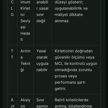
C
imum
anabili
düzeyi gösterir;
L
Kirlet
r yasal
uygulanabilirlik ve
G
ici
sınır
maliyet dikkate
Seviy
değil
alınmaz.
esi
Hede
fi
T
Arıtm
Yasal
Kirleticinin doğrudan
T
a
olarak
güvenilir ölçümü veya
Tekni
uygula
MCL ile kontrolü uygun
ği
nabilir
olmadığında zorunlu
proses veya
performans şartı
getirir.
A
Aksiy
Sınır
Belirli kirleticilerde
ct
on
aşımın
arıtma, bilgilendirme