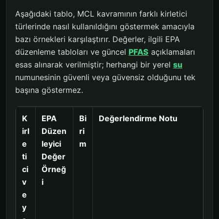
Aşağıdaki tablo, MCL kavramının farklı kirletici
türlerinde nasıl kullanıldığını göstermek amacıyla
bazı örnekleri karşılaştırır. Değerler, ilgili EPA
düzenleme tabloları ve güncel
PFAS
açıklamaları
esas alınarak verilmiştir; herhangi bir yerel
su
numunesinin güvenli veya güvensiz olduğunu tek
başına göstermez.
K
EPA
Bi
Değerlendirme Notu
irl
Düzen
ri
e
leyici
m
ti
Değer
ci
Örneğ
v
i
e
y