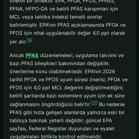
önemli bir örnektir. EPA, PFOA, PFOS, PFHxS,
PFNA, HFPO-DA ve belirli PFAS karışımları için
MCL veya tehlike indeksi temelli sınırlar
belirlemiştir. EPA’nın PFAS açıklamasında PFOA ve
PFOS için nihai uygulanabilir değer 4,0 ppt olarak
[9]
yer alır.
Ancak
PFAS
düzenlemeleri, uygulama takvimi ve
bazı PFAS bileşikleri bakımından değişiklik
önerilerine konu olabilmektedir. EPA’nın 2026
tarihli PFOA ve PFOS uyum süresi önerisi, PFOA ve
PFOS için 4,0 ppt MCL değerini değiştirmediğini;
belirli şartlarda bazı sistemlere uyum için ek süre
[11]
sağlanmasını öngördüğünü belirtir.
Bu nedenle
PFAS gibi hızla gelişen alanlarda yalnızca eski bir
tabloya bakmak yeterli değildir; güncel EPA
sayfası, Federal Register duyuruları ve eyalet
uygulamaları birlikte kontrol edilmelidir.