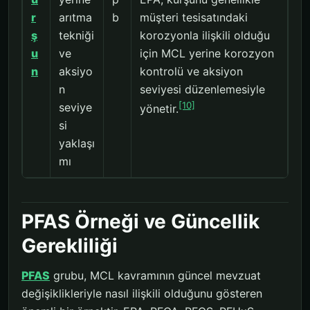
r
arıtma
b
müşteri tesisatındaki
ş
tekniği
korozyonla ilişkili olduğu
u
ve
için MCL yerine korozyon
n
aksiyo
kontrolü ve aksiyon
n
seviyesi düzenlemesiyle
[10]
seviye
yönetir.
si
yaklaşı
mı
PFAS Örneği ve Güncellik
Gerekliliği
PFAS
grubu, MCL kavramının güncel mevzuat
değişiklikleriyle nasıl ilişkili olduğunu gösteren