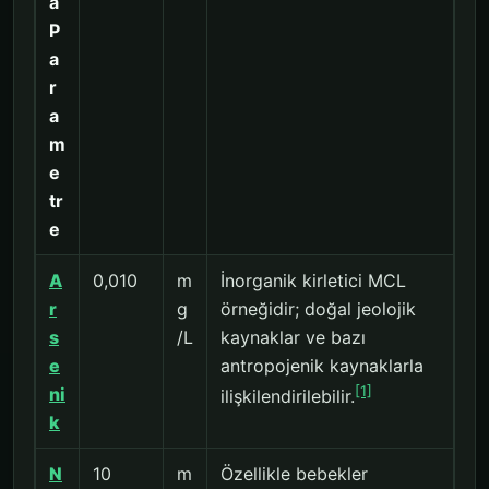
a
P
a
r
a
m
e
tr
e
A
0,010
m
İnorganik kirletici MCL
r
g
örneğidir; doğal jeolojik
s
/L
kaynaklar ve bazı
e
antropojenik kaynaklarla
[1]
ni
ilişkilendirilebilir.
k
N
10
m
Özellikle bebekler