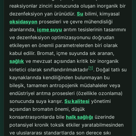
reaksiyonlar zinciri sonucunda oluşan inorganik bir
dezenfeksiyon yan ürünüdür.
Su
bilimi, kimyasal
oksidasyon
prosesleri ve çevre mühendisliği
alanlarında,
içme suyu
arıtım tesislerinin tasarımını
ve dezenfeksiyon optimizasyonunu doğrudan
etkileyen en önemli parametrelerden biri olarak
kabul edilir. Bromat, içme suyunda sık aranan,
sağlık
ve mevzuat açısından kritik bir inorganik
[1]
kirletici olarak sınıflandırılmaktadır
. Doğal tatlı su
kaynaklarında kendiliğinden bulunmayan bu
bileşik, tamamen antropojenik müdahaleler veya
endüstriyel arıtma prosesleri (özellikle ozonlama)
sonucunda suya karışır.
Su kalitesi
yönetimi
açısından bromatın önemi, düşük
konsantrasyonlarda bile
halk sağlığı
üzerinde
potansiyel kronik toksik etkiler yaratabilmesinden
ve uluslararası standartlarda son derece sıkı