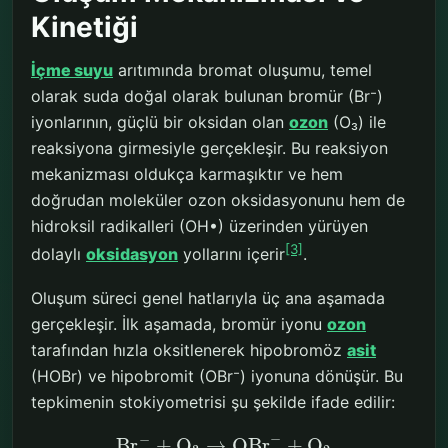
Kinetiği
İçme suyu
arıtımında bromat oluşumu, temel
olarak suda doğal olarak bulunan bromür (Br⁻)
iyonlarının, güçlü bir oksidan olan
ozon
(O₃) ile
reaksiyona girmesiyle gerçekleşir. Bu reaksiyon
mekanizması oldukça karmaşıktır ve hem
doğrudan moleküler ozon oksidasyonunu hem de
hidroksil radikalleri (OH•) üzerinden yürüyen
[3]
dolaylı
oksidasyon
yollarını içerir
.
Oluşum süreci genel hatlarıyla üç ana aşamada
gerçekleşir. İlk aşamada, bromür iyonu
ozon
tarafından hızla oksitlenerek hipobromöz
asit
(HOBr) ve hipobromit (OBr⁻) iyonuna dönüşür. Bu
tepkimenin stokiyometrisi şu şekilde ifade edilir:
−
−
Br
+
O
→
OBr
+
O