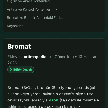
Ölçüm ve Analiz Yöntemleri
Arıtma ve Kontrol Yöntemleri
Bromat ve Bromür Arasındaki Farklar
Kaynaklar
Bromat
Ekleyen:
aritmapedia
•
Güncelleme: 13 Haziran
2026
Editör Onaylı
Bromat (BrO₃⁻), bromür (Br⁻) iyonu içeren doğal
suların veya yeraltı sularının dezenfeksiyonu ve
oksidasyonu amacıyla
ozon
(O₃) gazı ile muamele
edilmesi sırasında gerçekleşen karmaşık