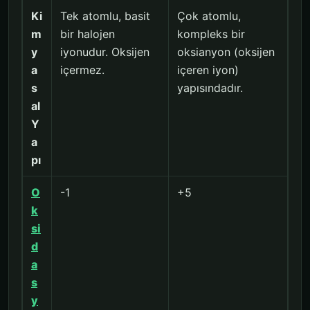
Ki
Tek atomlu, basit
Çok atomlu,
m
bir halojen
kompleks bir
y
iyonudur. Oksijen
oksianyon (oksijen
a
içermez.
içeren iyon)
s
yapısındadır.
al
Y
a
pı
O
-1
+5
k
si
d
a
s
y