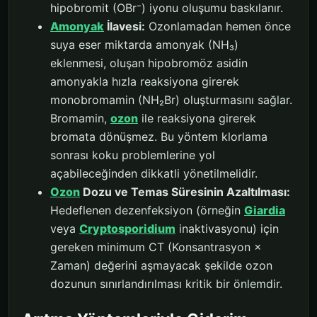
hipobromit (OBr⁻) iyonu oluşumu baskılanır.
Amonyak
İlavesi:
Ozonlamadan hemen önce
suya eser miktarda amonyak (NH₃)
eklenmesi, oluşan hipobromöz asidin
amonyakla hızla reaksiyona girerek
monobromamin (NH₂Br) oluşturmasını sağlar.
Bromamin,
ozon
ile reaksiyona girerek
bromata dönüşmez. Bu yöntem klorlama
sonrası koku problemlerine yol
açabileceğinden dikkatli yönetilmelidir.
Ozon
Dozu ve Temas Süresinin Azaltılması:
Hedeflenen dezenfeksiyon (örneğin
Giardia
veya
Cryptosporidium
inaktivasyonu) için
gereken minimum CT (Konsantrasyon ×
Zaman) değerini aşmayacak şekilde ozon
dozunun sınırlandırılması kritik bir önlemdir.