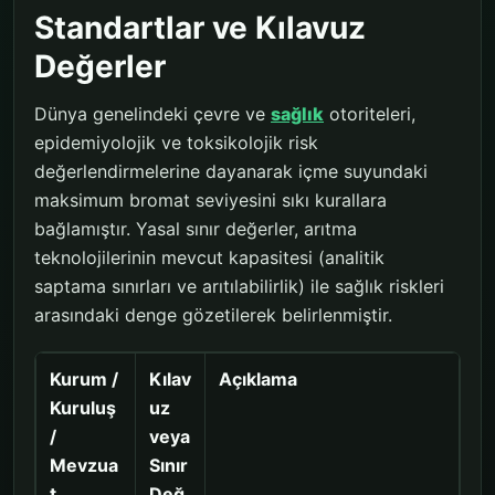
Standartlar ve Kılavuz
Değerler
Dünya genelindeki çevre ve
sağlık
otoriteleri,
epidemiyolojik ve toksikolojik risk
değerlendirmelerine dayanarak içme suyundaki
maksimum bromat seviyesini sıkı kurallara
bağlamıştır. Yasal sınır değerler, arıtma
teknolojilerinin mevcut kapasitesi (analitik
saptama sınırları ve arıtılabilirlik) ile sağlık riskleri
arasındaki denge gözetilerek belirlenmiştir.
Kurum /
Kılav
Açıklama
Kuruluş
uz
/
veya
Mevzua
Sınır
t
Değ