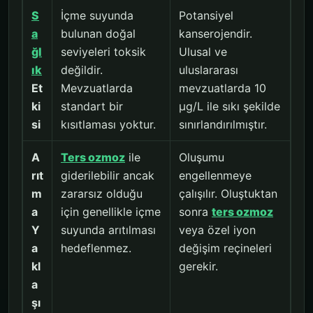
S
İçme suyunda
Potansiyel
a
bulunan doğal
kanserojendir.
ğl
seviyeleri toksik
Ulusal ve
ık
değildir.
uluslararası
Et
Mevzuatlarda
mevzuatlarda 10
ki
standart bir
µg/L ile sıkı şekilde
si
kısıtlaması yoktur.
sınırlandırılmıştır.
A
Ters ozmoz
ile
Oluşumu
rıt
giderilebilir ancak
engellenmeye
m
zararsız olduğu
çalışılır. Oluştuktan
a
için genellikle içme
sonra
ters ozmoz
Y
suyunda arıtılması
veya özel iyon
a
hedeflenmez.
değişim reçineleri
kl
gerekir.
a
şı