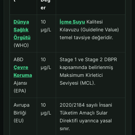
er
Dünya
10
İçme Suyu
Kalitesi
Sağlık
µg/L
Kılavuzu (Guideline Value)
Örgütü
temel tavsiye değeridir.
(WHO)
ABD
10
Stage 1 ve Stage 2 DBPR
Çevre
µg/L
kapsamında belirlenmiş
Koruma
Maksimum Kirletici
Ajansı
Seviyesi (MCL).
(EPA)
Avrupa
10
2020/2184 sayılı İnsani
Birliği
µg/L
Tüketim Amaçlı Sular
(EU)
Direktifi uyarınca yasal
sınır.