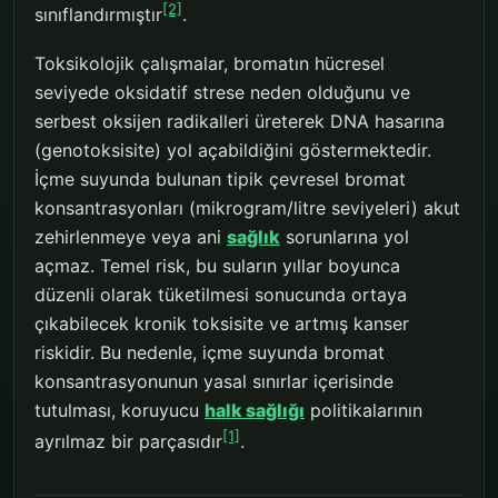
[2]
sınıflandırmıştır
.
Toksikolojik çalışmalar, bromatın hücresel
seviyede oksidatif strese neden olduğunu ve
serbest oksijen radikalleri üreterek DNA hasarına
(genotoksisite) yol açabildiğini göstermektedir.
İçme suyunda bulunan tipik çevresel bromat
konsantrasyonları (mikrogram/litre seviyeleri) akut
zehirlenmeye veya ani
sağlık
sorunlarına yol
açmaz. Temel risk, bu suların yıllar boyunca
düzenli olarak tüketilmesi sonucunda ortaya
çıkabilecek kronik toksisite ve artmış kanser
riskidir. Bu nedenle, içme suyunda bromat
konsantrasyonunun yasal sınırlar içerisinde
tutulması, koruyucu
halk sağlığı
politikalarının
[1]
ayrılmaz bir parçasıdır
.