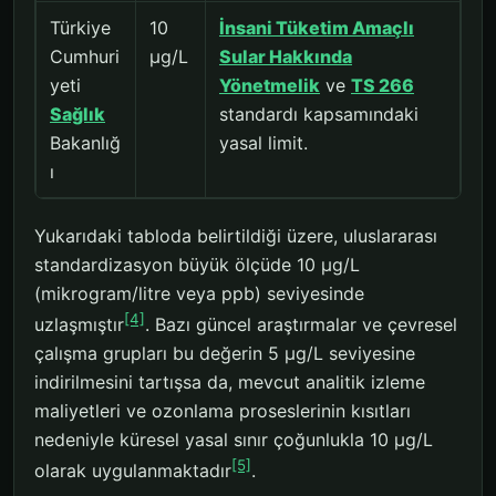
Türkiye
10
İnsani Tüketim Amaçlı
Cumhuri
µg/L
Sular Hakkında
yeti
Yönetmelik
ve
TS 266
Sağlık
standardı kapsamındaki
Bakanlığ
yasal limit.
ı
Yukarıdaki tabloda belirtildiği üzere, uluslararası
standardizasyon büyük ölçüde 10 µg/L
(mikrogram/litre veya ppb) seviyesinde
[4]
uzlaşmıştır
. Bazı güncel araştırmalar ve çevresel
çalışma grupları bu değerin 5 µg/L seviyesine
indirilmesini tartışsa da, mevcut analitik izleme
maliyetleri ve ozonlama proseslerinin kısıtları
nedeniyle küresel yasal sınır çoğunlukla 10 µg/L
[5]
olarak uygulanmaktadır
.