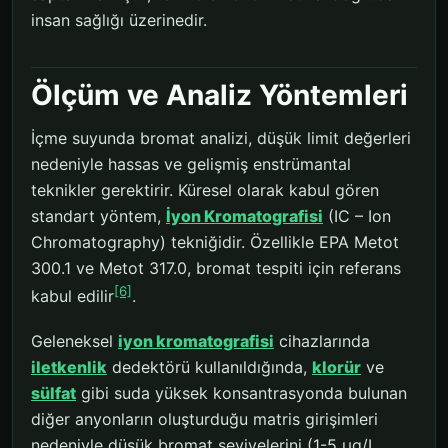
insan sağlığı üzerinedir.
Ölçüm ve Analiz Yöntemleri
İçme suyunda bromat analizi, düşük limit değerleri
nedeniyle hassas ve gelişmiş enstrümantal
teknikler gerektirir. Küresel olarak kabul gören
standart yöntem,
İyon Kromatografisi
(IC – Ion
Chromatography) tekniğidir. Özellikle EPA Metot
300.1 ve Metot 317.0, bromat tespiti için referans
[6]
kabul edilir
.
Geleneksel
iyon kromatografisi
cihazlarında
iletkenlik
dedektörü kullanıldığında,
klorür
ve
sülfat
gibi suda yüksek konsantrasyonda bulunan
diğer anyonların oluşturduğu matris girişimleri
nedeniyle düşük bromat seviyelerini (1-5 µg/L