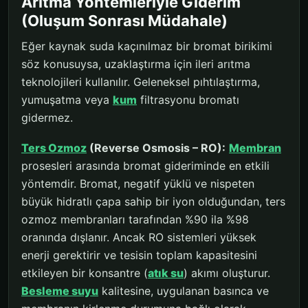
Arıtma Yöntemleriyle Giderim
(Oluşum Sonrası Müdahale)
Eğer kaynak suda kaçınılmaz bir bromat birikimi
söz konusuysa, uzaklaştırma için ileri arıtma
teknolojileri kullanılır. Geleneksel pıhtılaştırma,
yumuşatma veya
kum
filtrasyonu bromatı
gidermez.
Ters Ozmoz
(Reverse Osmosis – RO):
Membran
prosesleri arasında bromat gideriminde en etkili
yöntemdir. Bromat, negatif yüklü ve nispeten
büyük hidratlı çapa sahip bir iyon olduğundan, ters
ozmoz membranları tarafından %90 ila %98
oranında dışlanır. Ancak RO sistemleri yüksek
enerji gerektirir ve tesisin toplam kapasitesini
etkileyen bir konsantre (
atık su
) akımı oluşturur.
Besleme suyu
kalitesine, uygulanan basınca ve