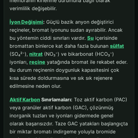
membranın kirlenme durumuna bağlı olarak
verimlilik değişebilir.
İyon Değişimi
:
Güçlü bazik anyon değiştirici
reçineler, bromat iyonunu sudan ayırabilir. Ancak
bu yöntemin ciddi sınırları vardır.
Su
içerisinde
bromattan binlerce kat daha fazla bulunan
sülfat
(SO₄²⁻),
nitrat
(NO₃⁻) ve bikarbonat (HCO₃⁻)
iyonları,
reçine
yatağında bromat ile rekabet eder.
Bu durum reçinenin doygunluk kapasitesini çok
kısa sürede doldurmasına ve sık sık rejenere
edilmesine neden olur.
Aktif Karbon
Sınırlamaları:
Toz aktif karbon (PAC)
veya granüler aktif karbon (GAC), çözünmüş
inorganik tuzları ve iyonları gidermede genel
olarak başarısızdır. Taze GAC yatakları başlangıçta
bir miktar bromatı indirgeme yoluyla bromide