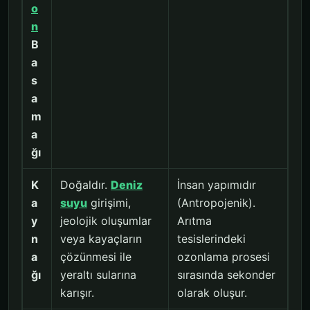
o
n
B
a
s
a
m
a
ğı
K
Doğaldır.
Deniz
İnsan yapımıdır
a
suyu
girişimi,
(Antropojenik).
y
jeolojik oluşumlar
Arıtma
n
veya kayaçların
tesislerindeki
a
çözünmesi ile
ozonlama prosesi
ğı
yeraltı sularına
sırasında sekonder
karışır.
olarak oluşur.