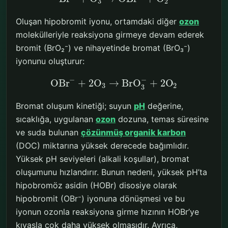
3
2
Oluşan hipobromit iyonu, ortamdaki diğer
ozon
molekülleriyle reaksiyona girmeye devam ederek
bromit (BrO₂⁻) ve nihayetinde bromat (BrO₃⁻)
iyonunu oluşturur:
−
−
OBr
+
2
O
→
BrO
+
2
O
3
2
3
Bromat oluşum kinetiği; suyun
pH
değerine,
sıcaklığa, uygulanan
ozon
dozuna, temas süresine
ve suda bulunan
çözünmüş organik karbon
(DOC) miktarına yüksek derecede bağımlıdır.
Yüksek pH seviyeleri (alkali koşullar), bromat
oluşumunu hızlandırır. Bunun nedeni, yüksek pH’ta
hipobromöz asidin (HOBr) disosiye olarak
hipobromit (OBr⁻) iyonuna dönüşmesi ve bu
iyonun ozonla reaksiyona girme hızının HOBr’ye
kıyasla çok daha yüksek olmasıdır. Ayrıca,