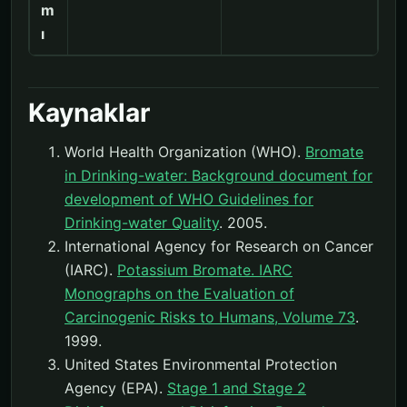
m
ı
Kaynaklar
World Health Organization (WHO).
Bromate
in Drinking-water: Background document for
development of WHO Guidelines for
Drinking-water Quality
. 2005.
International Agency for Research on Cancer
(IARC).
Potassium Bromate. IARC
Monographs on the Evaluation of
Carcinogenic Risks to Humans, Volume 73
.
1999.
United States Environmental Protection
Agency (EPA).
Stage 1 and Stage 2