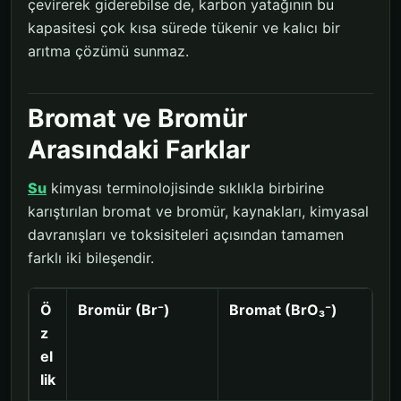
çevirerek giderebilse de, karbon yatağının bu
kapasitesi çok kısa sürede tükenir ve kalıcı bir
arıtma çözümü sunmaz.
Bromat ve Bromür
Arasındaki Farklar
Su
kimyası terminolojisinde sıklıkla birbirine
karıştırılan bromat ve bromür, kaynakları, kimyasal
davranışları ve toksisiteleri açısından tamamen
farklı iki bileşendir.
Ö
Bromür (Br⁻)
Bromat (BrO₃⁻)
z
el
lik