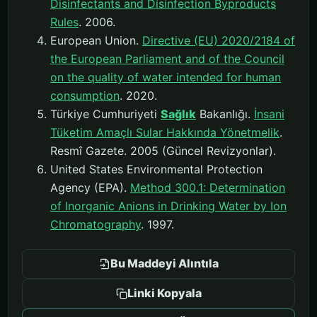
Disinfectants and Disinfection Byproducts
Rules
. 2006.
European Union.
Directive (EU) 2020/2184 of
the European Parliament and of the Council
on the quality of water intended for human
consumption
. 2020.
Türkiye Cumhuriyeti
Sağlık
Bakanlığı.
İnsani
Tüketim Amaçlı Sular Hakkında Yönetmelik
.
Resmî Gazete. 2005 (Güncel Revizyonlar).
United States Environmental Protection
Agency (EPA).
Method 300.1: Determination
of Inorganic Anions in Drinking Water by Ion
Chromatography
. 1997.
Bu Maddeyi Alıntıla
Linki Kopyala