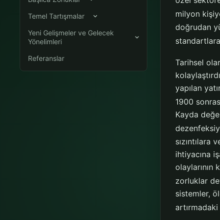
özel sektör
milyon kişiy
Temel Tartışmalar
doğrudan yü
Yeni Gelişmeler ve Gelecek
standartlara
Yönelimleri
Referanslar
Tarihsel ol
kolaylaştırd
yapılan yatı
1900 sonras
Kayda değer 
dezenfeksiy
sızıntılara 
ihtiyacına i
olaylarının
zorluklar d
sistemler, ö
artırmadaki 