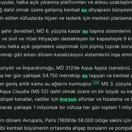
kuyular, halka açık yıkanma platformları ve atıksu uzaklaştır
ağ dahil olmak üzere gelişmiş kentsel
su
altyapısını bünyesi
n edilen nüfuslarda hijyen ve tedarik için merkezi planlama
şehir devletleri, MÖ 6. yüzyıla kadar
su
taşıma sistemlerini 
e sivil ve ritüel ihtiyaçları destekleyen bir kapasiteyle 9
u halka açık çeşmelere ulaştırmak için pişmiş toprak borular
enajı gibi erken dönem kanalizasyon sistemlerini inşa etmiş
iyeti ve İmparatorluğu, MÖ 312’de Aqua Appia (sansürcü Ap
ına her gün yaklaşık 54.750 metreküp
su
taşıyan ve kentsel da
[26]
en geniş antik kamu su ağlarını kurmuştur.
MS 3. yüzyıla
Aqua Claudia (MS 52) dahil olmak üzere on bir büyük su kem
 döşeli kanallar, vadiler için
kurşun
sifonlar ve hizalama ve 
lanarak yaklaşık 1 milyonluk bir nüfusa her gün toplam 1 mil
n dönem Avrupa’sı, Paris (1608’de 58.000 bölge sakini içi
ibi kentsel büyümenin ortasında ahşap boruların ve pompala