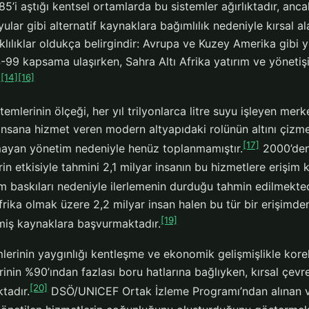
85’i aştığı kentsel ortamlarda bu sistemler ağırlıktadır, anca
ular gibi alternatif kaynaklara bağımlılık nedeniyle kırsal
klılıklar oldukça belirgindir: Avrupa ve Kuzey Amerika gibi y
99 kapsama ulaşırken, Sahra Altı Afrika yatırım ve yönetişim
[14]
[16]
.
temlerinin ölçeği, her yıl trilyonlarca litre suyu işleyen merk
insana hizmet veren modern altyapıdaki rolünün altını çizme
[17]
ayan yönetim nedeniyle henüz toplanmamıştır.
2000’den
in etkisiyle tahmini 2,1 milyar insanın bu hizmetlere erişim
lim baskıları nedeniyle ilerlemenin durduğu tahmin edilmekted
frika olmak üzere 2,2 milyar insan halen bu tür bir erişimd
[19]
emiş kaynaklara başvurmaktadır.
lerinin yaygınlığı kentleşme ve ekonomik gelişmişlikle korel
rinin %90’ından fazlası boru hatlarına bağlıyken, kırsal çevr
[20]
tadır.
DSÖ/UNICEF Ortak İzleme Programı’ndan alınan ver