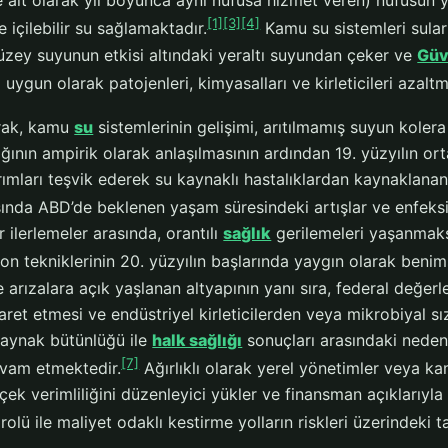
e ait olarak yıl boyunca aynı nüfusa hizmet veren) nüfusun 
[1]
[3]
[4]
e içilebilir su sağlamaktadır.
Kamu su sistemleri sular
zey suyunun etkisi altındaki yeraltı suyundan çeker ve
Güv
 uygun olarak patojenleri, kimyasalları ve kirleticileri azalt
arak, kamu
su
sistemlerinin gelişimi, arıtılmamış suyun kolera 
ığının ampirik olarak anlaşılmasının ardından 19. yüzyılın or
rımları teşvik ederek su kaynaklı hastalıklardan kaynaklanan 
ında ABD’de beklenen yaşam süresindeki artışlar ve enfeksiy
ilerlemeler arasında, orantılı
sağlık
gerilemeleri yaşanmaksı
on tekniklerinin 20. yüzyılın başlarında yaygın olarak beni
ve arızalara açık yaşlanan altyapının yanı sıra, federal değer
şaret etmesi ve endüstriyel kirleticilerden veya mikrobiyal 
 kaynak bütünlüğü ile
halk sağlığı
sonuçları arasındaki nedense
[7]
evam etmektedir.
Ağırlıklı olarak yerel yönetimler veya kam
lçek verimliliğini düzenleyici yükler ve finansman açıklarıyl
rolü ile maliyet odaklı kestirme yolların riskleri üzerindeki 