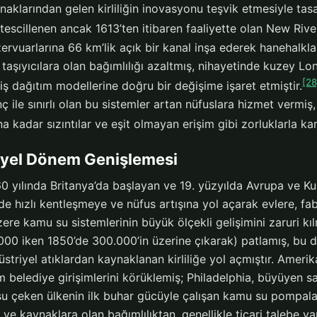
aklarından gelen kirliliğin inovasyonu teşvik etmesiyle ta
tescillenen ancak 1613’ten itibaren faaliyette olan New Ri
zervuarlarına 66 km’lik açık bir kanal inşa ederek hanehalkla
taşıyıcılara olan bağımlılığı azaltmış, nihayetinde kuzey L
[28
miş dağıtım modellerine doğru bir değişime işaret etmiştir.
ınç ile sınırlı olan bu sistemler artan nüfuslara hizmet vermi
a kadar sızıntılar ve eşit olmayan erişim gibi zorluklarla kar
iyel Dönem Genişlemesi
60 yılında Britanya’da başlayan ve 19. yüzyılda Avrupa ve K
de hızlı kentleşmeye ve nüfus artışına yol açarak evlere, f
re kamu su sistemlerinin büyük ölçekli gelişimini zaruri kılm
000 iken 1850’de 300.000’in üzerine çıkarak) patlamış, bu da 
üstriyel atıklardan kaynaklanan kirliliğe yol açmıştır. Amerik
 belediye girişimlerini körüklemiş; Philadelphia, büyüyen s
su çeken ülkenin ilk buhar gücüyle çalışan kamu su pompala
 ve kaynaklara olan bağımlılıktan, genellikle ticari talebe ya