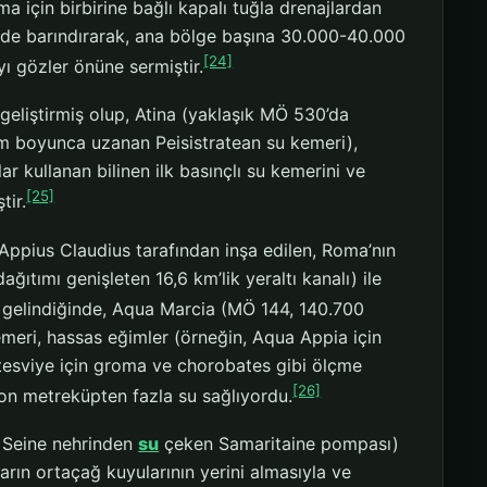
ma için birbirine bağlı kapalı tuğla drenajlardan
nde barındırarak, ana bölge başına 30.000-40.000
[24]
yı gözler önüne sermiştir.
geliştirmiş olup, Atina (yaklaşık MÖ 530’da
 km boyunca uzanan Peisistratean su kemeri),
 kullanan bilinen ilk basınçlı su kemerini ve
[25]
tir.
pius Claudius tarafından inşa edilen, Roma’nın
ğıtımı genişleten 16,6 km’lik yeraltı kanalı) ile
 gelindiğinde, Aqua Marcia (MÖ 144, 140.700
eri, hassas eğimler (örneğin, Aqua Appia için
tesviye için groma ve chorobates gibi ölçme
[26]
yon metreküpten fazla su sağlıyordu.
n Seine nehrinden
su
çeken Samaritaine pompası)
rın ortaçağ kuyularının yerini almasıyla ve