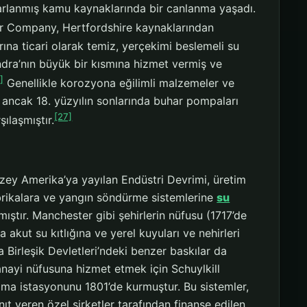
sarlanmış kamu kaynaklarında bir canlanma yaşadı.
ver Company, Hertfordshire kaynaklarından
rına ticari olarak temiz, yerçekimi beslemeli su
ondra’nın büyük bir kısmına hizmet vermiş ve
]
Genellikle korozyona eğilimli malzemeler ve
ş, ancak 18. yüzyılın sonlarında buhar pompaları
[27]
şılaşmıştır.
uzey Amerika’ya yayılan Endüstri Devrimi, üretim
abrikalara ve yangın söndürme sistemlerine
su
ıştır. Manchester gibi şehirlerin nüfusu (1717’de
akut su kıtlığına ve yerel kuyuları ve nehirleri
a Birleşik Devletleri’ndeki benzer baskılar da
anayi nüfusuna hizmet etmek için Schuylkill
ma istasyonunu 1801’de kurmuştur. Bu sistemler,
nıt veren özel şirketler tarafından finanse edilen