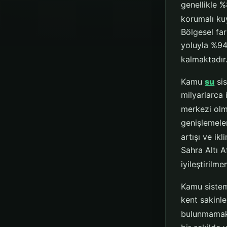
genellikle %
korumalı kuy
Bölgesel far
yoluyla %94-
kalmaktadır
Kamu
su
sis
milyarlarca 
merkezi olm
genişlemeler
artışı ve ik
Sahra Altı A
iyileştirilm
Kamu sistem
kent sakinle
bulunmamak