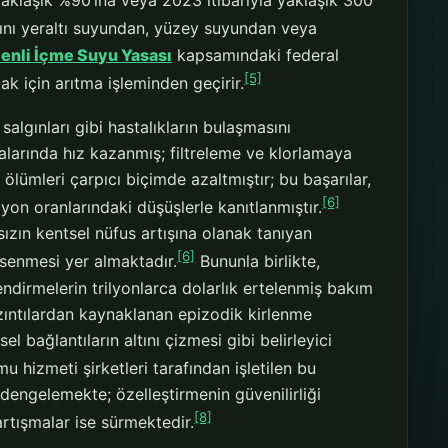
yaklaşık %90’ına veya 2023 itibarıyla yaklaşık 300
ını yeraltı suyundan, yüzey suyundan veya
enli İçme Suyu Yasası
kapsamındaki federal
[5]
mak için arıtma işleminden geçirir.
salgınları gibi hastalıkların bulaşmasını
talarında hız kazanmış; filtreleme ve klorlamaya
ölümleri çarpıcı biçimde azaltmıştır; bu başarılar,
[6]
on oranlarındaki düşüşlerle kanıtlanmıştır.
zın kentsel nüfus artışına olanak tanıyan
[6]
msenmesi yer almaktadır.
Bununla birlikte,
lendirmelerin trilyonlarca dolarlık ertelenmiş bakım
sızıntılardan kaynaklanan epizodik kirlenme
l bağlantıların altını çizmesi gibi belirleyici
u hizmeti şirketleri tarafından işletilen bu
a dengelemekte; özelleştirmenin güvenilirliği
[8]
tartışmalar ise sürmektedir.