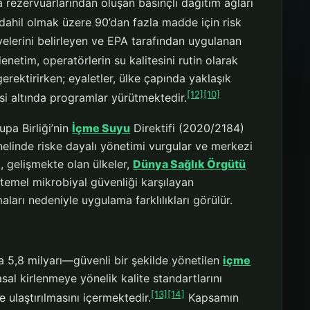
 rezervuarlarından oluşan basınçlı dağıtım ağları
 dahil olmak üzere 90’dan fazla madde için risk
yelerini belirleyen ve EPA tarafından uygulanan
enetim, operatörlerin su kalitesini rutin olarak
 gerektirirken; eyaletler, ülke çapında yaklaşık
[12]
[10]
si altında programlar yürütmektedir.
upa Birliği’nin
İçme Suyu
Direktifi (2020/2184)
nelinde riske dayalı yönetimi vurgular ve merkezi
k, gelişmekte olan ülkeler,
Dünya Sağlık Örgütü
 temel mikrobiyal güvenliği karşılayan
aları nedeniyle uygulama farklılıkları görülür.
a 5,8 milyarı—güvenli bir şekilde yönetilen
içme
sal kirlenmeye yönelik kalite standartlarını
[13]
[14]
re ulaştırılmasını içermektedir.
Kapsamın