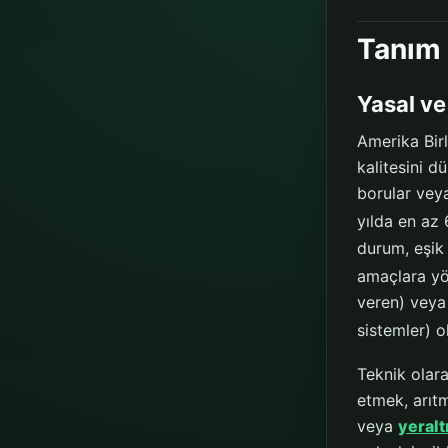
Tanım
Yasal ve
Amerika Birl
kalitesini d
borular veya
yılda en az
durum, eşik 
amaçlara yön
veren) veya 
sistemler) o
Teknik olar
etmek, arıt
veya
yeralt