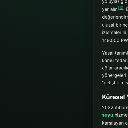
yoluyla) gib
[10]
yer alır.
B
değerlendirm
ulusal birinc
izlemelerini
149.000 PWS
Yasal tanıml
kamu tedarik
ağlar aracıl
yönergeleri 
“geliştirilm
Küresel 
2022 itibar
suyu
hizmetl
karşılayan 