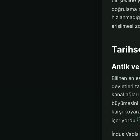
bir şekilde
doğrulama zo
hızlanmadığı
erişilmesi z
Tarihs
Antik v
Bilinen en 
devletleri t
kanal ağlar
büyümesini 
karşı koyara
[
içeriyordu.
İndus Vadis