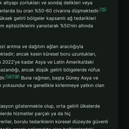
k altyapı zorlukları ve sondaj delikleri veya
[15]
 alanlarda bu oran %50-60 civarına düşmektedir.
üksek gelirli bölgeler kapsamlı ağ tedarikleri
 eşitsizliklerini yansıtarak %50’nin altında
ezi arıtma ve dağıtım ağları aracılığıyla
ktedir; ancak kesin küresel boru uzunlukları,
 2022’ye kadar Asya ve Latin Amerika’daki
 kazandığı, ancak düşük gelirli bölgelerde nüfus
[14]
[18]
ir.
Buna rağmen, başta Güney Asya ve
en yoksundur ve genellikle kirlenmeye yatkın olan
asyon göstermekte olup, orta gelirli ülkelerde
elerde hizmetler parçalı ya da hiç
iler, borulu tedariklerin küresel düzeyde güvenli