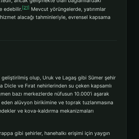
tedir, ancak gelişmekte olan bağlamlardaki
[21]
 edebilir.
Mevcut yörüngelerde, yatırımlar
z hizmet alacağı tahminleriyle, evrensel kapsama
liştirilmiş olup, Uruk ve Lagaş gibi Sümer şehir
la Dicle ve Fırat nehirlerinden su çeken kapsamlı
ağmen bazı merkezlerde nüfusun 10.000’i aşarak
it eden alüvyon birikimine ve toprak tuzlanmasına
 hendekler ve kova-kaldırma mekanizmaları
pa gibi şehirler, hanehalkı erişimi için yaygın