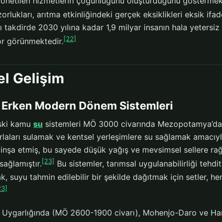
 yönetilen hizmetlerin çoğunluğunu oluşturduğunu göstermek
rlukları, arıtma etkinliğindeki gerçek eksiklikleri eksik ifade
 takdirde 2030 yılına kadar 1,9 milyar insanın hala yetersi
[22]
or görünmektedir.
el Gelişim
e Erken Modern Dönem Sistemleri
eski kamu
su
sistemleri MÖ 3000 civarında Mezopotamya’da ge
arlaları sulamak ve kentsel yerleşimlere su sağlamak amacıy
ı inşa etmiş, bu sayede düşük yağış ve mevsimsel sellere r
[23]
sağlamıştır.
Bu sistemler, tarımsal uygulanabilirliği tehd
k, suyu tahmin edilebilir bir şekilde dağıtmak için setler,
23]
i Uygarlığında (MÖ 2600-1900 civarı), Mohenjo-Daro ve Harap