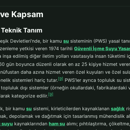
 ve Kapsam
 Teknik Tanım
eşik Devletleri’nde, bir kamu
su
sisteminin (PWS) yasal tan
üzenleme yetkisi veren 1974 tarihli
Güvenli İçme Suyu Yasa
 inşa edilmiş diğer iletim yolları vasıtasıyla insan tüketimi
 60 gün boyunca düzenli olarak en az 25 kişiye hizmet veren 
nüfustan daha azına hizmet veren özel kuyuları ve özel sula
[9]
elik sistemleri hariç tutar.
PWS’ler ayrıca topluluk su sis
topluluk dışı sistemler (örneğin okullardaki, fabrikalardaki 
[9]
larak kategorize edilir.
ak, bir kamu
su
sistemi, kirleticilerden kaynaklanan
sağlık
ri
mak, depolamak ve dağıtmak için tasarlanmış mühendislik al
ı suyu
kaynaklarından
ham su
alımı; pıhtılaştırma, çökeltme