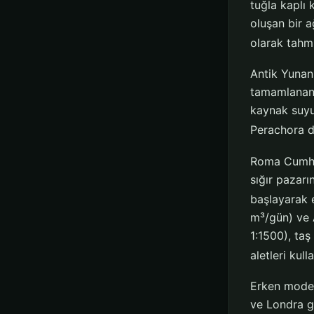
tuğla kaplı 
oluşan bir 
olarak tahmi
Antik Yunan 
tamamlanan v
kaynak suyun
Perachora dr
Roma Cumhur
sığır pazar
başlayarak 
m³/gün) ve 
1:1500), taş
aletleri kul
Erken moder
ve Londra g