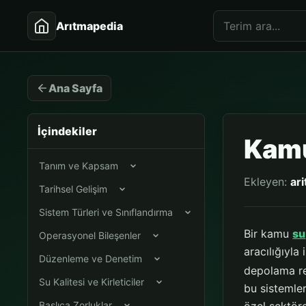
Arıtmapedia
Ana Sayfa
İçindekiler
Kamu
Tanım ve Kapsam
Ekleyen:
ar
Tarihsel Gelişim
Sistem Türleri ve Sınıflandırma
Bir kamu
su
Operasyonel Bileşenler
aracılığıyla
Düzenleme ve Denetim
depolama rez
Su Kalitesi ve Kirleticiler
bu sistemle
Başlıca Zorluklar