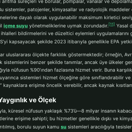
i arıtma süreçleri ve borular, pompalar, vanalar ve depolama
u sistemler, patojenler, kimyasallar ve radyolojik maddeler
elerine dayalı olarak uygulanabilir maksimum kirletici sevi
[11]
il
içme suyu
yönetmeliklerine uymak zorundadır.
Yasal d
, ihlalleri bildirmelerini ve düzeltici eylemleri uygulamalarını
’yi kapsayacak şekilde 2023 itibarıyla genellikle EPA yetki
ar uluslararası ölçekte farklılık göstermektedir; örneğin, Avr
 sistemlerini benzer şekilde tanımlar, ancak üye ülkeler ge
ığıyla nüfusun %90’ından fazlasına hizmet verir. Buna karşılı
uyarınca sistemleri hizmet ölçeğine göre sınıflandırabilir ve
iş” kaynaklara erişime öncelik verebilir, ancak kaynak kısıtlam
Yaygınlık ve Ölçek
ıyla, küresel nüfusun yaklaşık %73’ü—8 milyar insanın kabac
erine erişime sahipti; bu hizmetler genellikle dışkı ve kimya
arıtılmış, borulu suyun kamu
su
sistemleri aracılığıyla tesisle