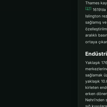
Thames kayn
[27]
1619’da 
Islington re
sağlamış ve 
özelleştiril
aralıklı bas
ortaya çıkan
Endüstr
Yaklaşık 17
merkezlerin
sağlamak üze
yaklaşık 10.
kirleten end
erken dönem
Nehri’nden 
sığ kuyulara