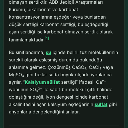
olmayan sertliktir. ABD Jeoloji Araştırmaları
Kurumu, bikarbonat ve karbonat
konsantrasyonlarına eşdeğer veya bunlardan
düşük sertliği karbonat sertliği, bu eşdeğerliği
aşan sertliği ise karbonat olmayan sertlik olarak
[1]
tanımlamaktadır.
Bu sınıflandırma,
su
içinde belirli tuz moleküllerinin
sürekli olarak eşleşmiş durumda bulunduğu
anlamına gelmez. Çözünmüş CaSO₄, CaCl₂ veya
MgSO₄ gibi tuzlar suda büyük ölçüde iyonlarına
ayrılır. “
Kalsiyum sülfat
sertliği” ifadesi, Ca²⁺
iyonunun SO₄²⁻ ile sabit bir molekül çifti hâlinde
dolaştığını değil, iyon dengesi içinde karbonat
alkalinitesini aşan kalsiyum eşdeğerinin
sülfat
gibi
anyonlarla dengelendiğini anlatır.