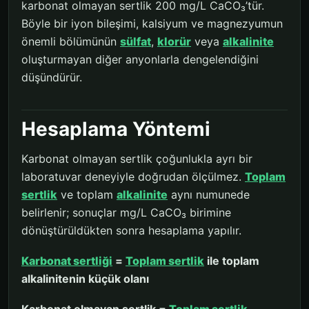
karbonat olmayan sertlik 200 mg/L CaCO₃’tür.
Böyle bir iyon bileşimi, kalsiyum ve magnezyumun
önemli bölümünün
sülfat
,
klorür
veya
alkalinite
oluşturmayan diğer anyonlarla dengelendiğini
düşündürür.
Hesaplama Yöntemi
Karbonat olmayan sertlik çoğunlukla ayrı bir
laboratuvar deneyiyle doğrudan ölçülmez.
Toplam
sertlik
ve toplam
alkalinite
aynı numunede
belirlenir; sonuçlar mg/L CaCO₃ birimine
dönüştürüldükten sonra hesaplama yapılır.
Karbonat sertliği
=
Toplam sertlik
ile toplam
alkalinitenin küçük olanı