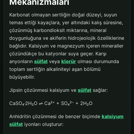
Mekanizmaları
Karbonat olmayan sertliğin doğal düzeyi, suyun
temas ettiği kayaçlara, yer altındaki kalış süresine,
çözünmüş karbondioksit miktarına, mineral
doygunluğuna ve akiferin hidrojeolojik özelliklerine
bağlıdır. Kalsiyum ve magnezyum içeren mineraller
çözündükçe bu katyonlar suya geçer. Karşı
anyonların
sülfat
veya
klorür
olması durumunda
toplam sertliğin alkaliniteyi aşan bölümü
büyüyebilir.
Jipsin çözünmesi kalsiyum ve
sülfat
sağlar:
CaSO₄·2H₂O ⇌ Ca²⁺ + SO₄²⁻ + 2H₂O
Anhidritin çözünmesi de benzer biçimde
kalsiyum
sülfat
iyonları oluşturur: