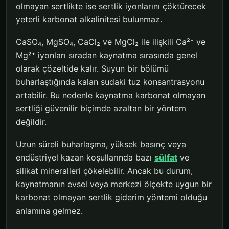
olmayan sertlikte ise sertlik iyonlarını çöktürecek
yeterli karbonat alkalinitesi bulunmaz.
CaSO₄, MgSO₄, CaCl₂ ve MgCl₂ ile ilişkili Ca²⁺ ve
Mg²⁺ iyonları sıradan kaynatma sırasında genel
olarak çözeltide kalır. Suyun bir bölümü
buharlaştığında kalan sudaki tuz konsantrasyonu
artabilir. Bu nedenle kaynatma karbonat olmayan
sertliği güvenilir biçimde azaltan bir yöntem
değildir.
Uzun süreli buharlaşma, yüksek basınç veya
endüstriyel kazan koşullarında bazı
sülfat
ve
silikat mineralleri çökelebilir. Ancak bu durum,
kaynatmanın evsel veya merkezi ölçekte uygun bir
karbonat olmayan sertlik giderim yöntemi olduğu
anlamına gelmez.