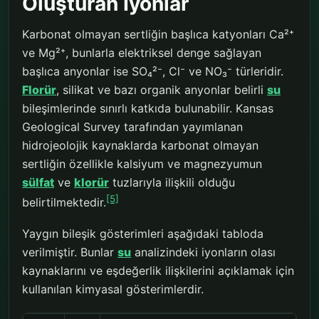
Oluşturan İyonlar
Karbonat olmayan sertliğin başlıca katyonları Ca²⁺
ve Mg²⁺, bunlarla elektriksel denge sağlayan
başlıca anyonlar ise SO₄²⁻, Cl⁻ ve NO₃⁻ türleridir.
Florür
, silikat ve bazı organik anyonlar belirli
su
bileşimlerinde sınırlı katkıda bulunabilir. Kansas
Geological Survey tarafından yayımlanan
hidrojeolojik kaynaklarda karbonat olmayan
sertliğin özellikle kalsiyum ve magnezyumun
sülfat
ve
klorür
tuzlarıyla ilişkili olduğu
[5]
belirtilmektedir.
Yaygın bileşik gösterimleri aşağıdaki tabloda
verilmiştir. Bunlar
su
analizindeki iyonların olası
kaynaklarını ve eşdeğerlik ilişkilerini açıklamak için
kullanılan kimyasal gösterimlerdir.