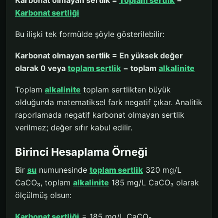
Karbonat olmayan sertlik =
Toplam sertlik
−
Karbonat sertliği
Bu ilişki tek formülde şöyle gösterilebilir:
Karbonat olmayan sertlik = En yüksek değer
olarak 0 veya
toplam sertlik
− toplam
alkalinite
Toplam
alkalinite
toplam sertlikten büyük
olduğunda matematiksel fark negatif çıkar. Analitik
raporlamada negatif karbonat olmayan sertlik
verilmez; değer sıfır kabul edilir.
Birinci Hesaplama Örneği
Bir
su
numunesinde
toplam sertlik
320 mg/L
CaCO₃, toplam
alkalinite
185 mg/L CaCO₃ olarak
ölçülmüş olsun:
Karbonat sertliği
= 185 mg/L CaCO₃