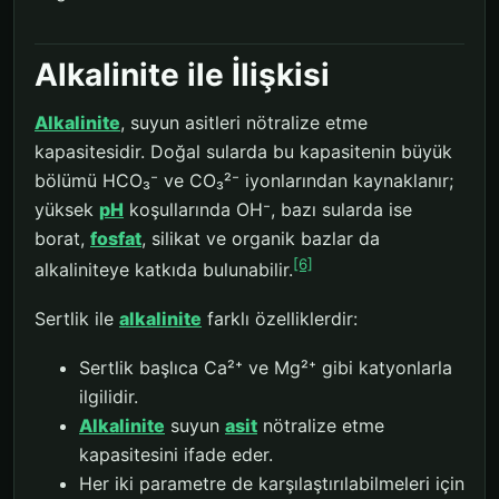
Alkalinite ile İlişkisi
Alkalinite
, suyun asitleri nötralize etme
kapasitesidir. Doğal sularda bu kapasitenin büyük
bölümü HCO₃⁻ ve CO₃²⁻ iyonlarından kaynaklanır;
yüksek
pH
koşullarında OH⁻, bazı sularda ise
borat,
fosfat
, silikat ve organik bazlar da
[6]
alkaliniteye katkıda bulunabilir.
Sertlik ile
alkalinite
farklı özelliklerdir:
Sertlik başlıca Ca²⁺ ve Mg²⁺ gibi katyonlarla
ilgilidir.
Alkalinite
suyun
asit
nötralize etme
kapasitesini ifade eder.
Her iki parametre de karşılaştırılabilmeleri için