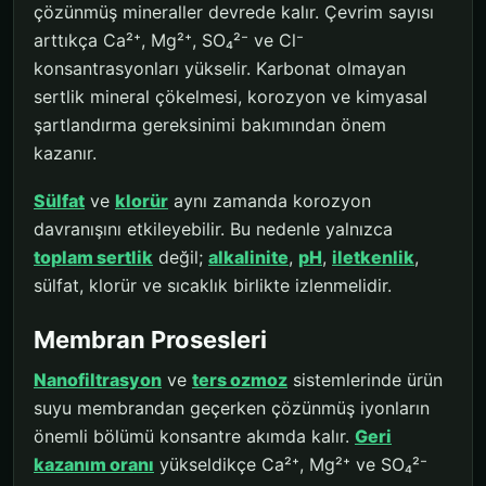
çözünmüş mineraller devrede kalır. Çevrim sayısı
arttıkça Ca²⁺, Mg²⁺, SO₄²⁻ ve Cl⁻
konsantrasyonları yükselir. Karbonat olmayan
sertlik mineral çökelmesi, korozyon ve kimyasal
şartlandırma gereksinimi bakımından önem
kazanır.
Sülfat
ve
klorür
aynı zamanda korozyon
davranışını etkileyebilir. Bu nedenle yalnızca
toplam sertlik
değil;
alkalinite
,
pH
,
iletkenlik
,
sülfat, klorür ve sıcaklık birlikte izlenmelidir.
Membran Prosesleri
Nanofiltrasyon
ve
ters ozmoz
sistemlerinde ürün
suyu membrandan geçerken çözünmüş iyonların
önemli bölümü konsantre akımda kalır.
Geri
kazanım oranı
yükseldikçe Ca²⁺, Mg²⁺ ve SO₄²⁻