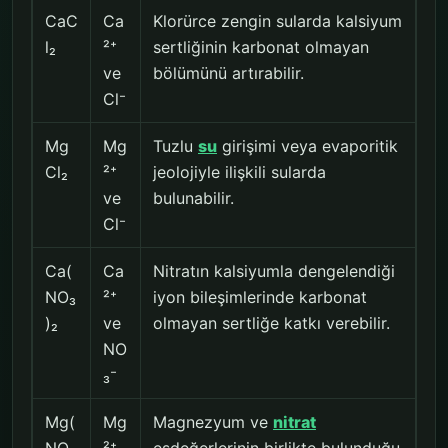
CaC
Ca
Klorürce zengin sularda kalsiyum
l₂
²⁺
sertliğinin karbonat olmayan
ve
bölümünü artırabilir.
Cl⁻
Mg
Mg
Tuzlu
su
girişimi veya evaporitik
Cl₂
²⁺
jeolojiyle ilişkili sularda
ve
bulunabilir.
Cl⁻
Ca(
Ca
Nitratın kalsiyumla dengelendiği
NO₃
²⁺
iyon bileşimlerinde karbonat
)₂
ve
olmayan sertliğe katkı verebilir.
NO
₃⁻
Mg(
Mg
Magnezyum ve
nitrat