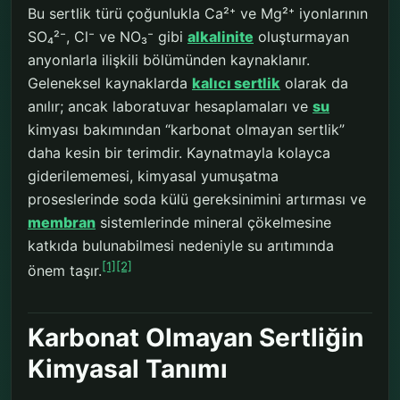
Bu sertlik türü çoğunlukla Ca²⁺ ve Mg²⁺ iyonlarının
SO₄²⁻, Cl⁻ ve NO₃⁻ gibi
alkalinite
oluşturmayan
anyonlarla ilişkili bölümünden kaynaklanır.
Geleneksel kaynaklarda
kalıcı sertlik
olarak da
anılır; ancak laboratuvar hesaplamaları ve
su
kimyası bakımından “karbonat olmayan sertlik”
daha kesin bir terimdir. Kaynatmayla kolayca
giderilememesi, kimyasal yumuşatma
proseslerinde soda külü gereksinimini artırması ve
membran
sistemlerinde mineral çökelmesine
katkıda bulunabilmesi nedeniyle su arıtımında
[1]
[2]
önem taşır.
Karbonat Olmayan Sertliğin
Kimyasal Tanımı