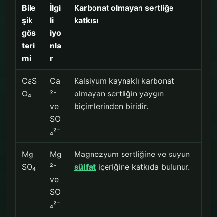
Bile
İlgi
Karbonat olmayan sertliğe
şik
li
katkısı
gös
iyo
teri
nla
mi
r
CaS
Ca
Kalsiyum kaynaklı karbonat
O₄
²⁺
olmayan sertliğin yaygın
ve
biçimlerinden biridir.
SO
₄²⁻
Mg
Mg
Magnezyum sertliğine ve suyun
SO₄
²⁺
sülfat
içeriğine katkıda bulunur.
ve
SO
₄²⁻