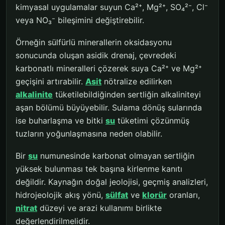
kimyasal uygulamalar suyun Ca²⁺, Mg²⁺, SO₄²⁻, Cl⁻
veya NO₃⁻ bileşimini değiştirebilir.
Örneğin sülfürlü minerallerin oksidasyonu
sonucunda oluşan asidik drenaj, çevredeki
karbonatlı mineralleri çözerek suya Ca²⁺ ve Mg²⁺
geçişini artırabilir.
Asit
nötralize edilirken
alkalinite
tüketilebildiğinden sertliğin alkaliniteyi
aşan bölümü büyüyebilir. Sulama dönüş sularında
ise buharlaşma ve bitki
su
tüketimi çözünmüş
tuzların yoğunlaşmasına neden olabilir.
Bir
su
numunesinde karbonat olmayan sertliğin
yüksek bulunması tek başına kirlenme kanıtı
değildir. Kaynağın doğal jeolojisi, geçmiş analizleri,
hidrojeolojik akış yönü,
sülfat
ve
klorür
oranları,
nitrat
düzeyi ve arazi kullanımı birlikte
değerlendirilmelidir.