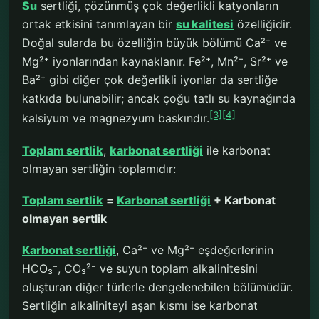
Su
sertliği, çözünmüş çok değerlikli katyonların
ortak etkisini tanımlayan bir
su kalitesi
özelliğidir.
Doğal sularda bu özelliğin büyük bölümü Ca²⁺ ve
Mg²⁺ iyonlarından kaynaklanır. Fe²⁺, Mn²⁺, Sr²⁺ ve
Ba²⁺ gibi diğer çok değerlikli iyonlar da sertliğe
katkıda bulunabilir; ancak çoğu tatlı su kaynağında
[3]
[4]
kalsiyum ve magnezyum baskındır.
Toplam sertlik
,
karbonat sertliği
ile karbonat
olmayan sertliğin toplamıdır:
Toplam sertlik
=
Karbonat sertliği
+ Karbonat
olmayan sertlik
Karbonat sertliği
, Ca²⁺ ve Mg²⁺ eşdeğerlerinin
HCO₃⁻, CO₃²⁻ ve suyun toplam alkalinitesini
oluşturan diğer türlerle dengelenebilen bölümüdür.
Sertliğin alkaliniteyi aşan kısmı ise karbonat