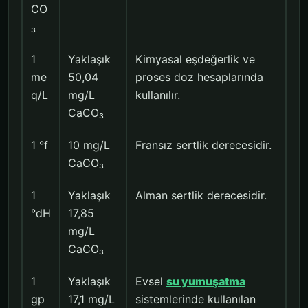
CO
₃
1
Yaklaşık
Kimyasal eşdeğerlik ve
me
50,04
proses doz hesaplarında
q/L
mg/L
kullanılır.
CaCO₃
1 °f
10 mg/L
Fransız sertlik derecesidir.
CaCO₃
1
Yaklaşık
Alman sertlik derecesidir.
°dH
17,85
mg/L
CaCO₃
1
Yaklaşık
Evsel
su yumuşatma
gp
17,1 mg/L
sistemlerinde kullanılan