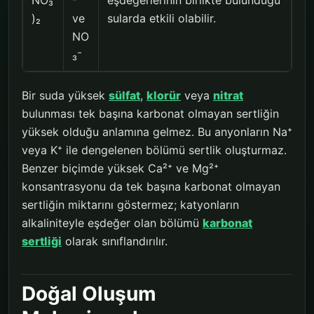
NO₃
²⁺
eşdeğerlerinin birlikte bulunduğu
)₂
ve
sularda etkili olabilir.
NO
₃⁻
Bir suda yüksek
sülfat
,
klorür
veya
nitrat
bulunması tek başına karbonat olmayan sertliğin
yüksek olduğu anlamına gelmez. Bu anyonların Na⁺
veya K⁺ ile dengelenen bölümü sertlik oluşturmaz.
Benzer biçimde yüksek Ca²⁺ ve Mg²⁺
konsantrasyonu da tek başına karbonat olmayan
sertliğin miktarını göstermez; katyonların
alkaliniteyle eşdeğer olan bölümü
karbonat
sertliği
olarak sınıflandırılır.
Doğal Oluşum