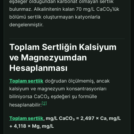
eşdeğer olduğundan karbonat olmayan sertlik
bulunmaz. Alkalinitenin kalan 70 mg/L CaCO₃’lük
bölümü sertlik oluşturmayan katyonlarla
dengelenmiştir.
Toplam Sertliğin Kalsiyum
ve Magnezyumdan
Hesaplanması
Toplam sertlik
doğrudan ölçülmemiş, ancak
kalsiyum ve magnezyum konsantrasyonları
biliniyorsa CaCO₃ eşdeğeri şu formülle
[2]
hesaplanabilir:
Toplam sertlik
, mg/L CaCO₃ = 2,497 × Ca, mg/L
+ 4,118 × Mg, mg/L