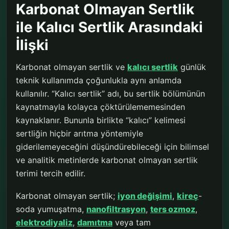
Karbonat Olmayan Sertlik
ile Kalıcı Sertlik Arasındaki
İlişki
Karbonat olmayan sertlik ve
kalıcı sertlik
günlük
teknik kullanımda çoğunlukla aynı anlamda
kullanılır. “Kalıcı sertlik” adı, bu sertlik bölümünün
kaynatmayla kolayca çöktürülememesinden
kaynaklanır. Bununla birlikte “kalıcı” kelimesi
sertliğin hiçbir arıtma yöntemiyle
giderilemeyeceğini düşündürebileceği için bilimsel
ve analitik metinlerde karbonat olmayan sertlik
terimi tercih edilir.
Karbonat olmayan sertlik;
iyon değişimi
,
kireç
-
soda yumuşatma,
nanofiltrasyon
,
ters ozmoz
,
elektrodiyaliz
,
damıtma
veya tam