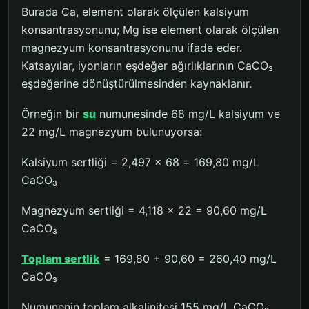
Burada Ca, element olarak ölçülen kalsiyum
konsantrasyonunu; Mg ise element olarak ölçülen
magnezyum konsantrasyonunu ifade eder.
Katsayılar, iyonların eşdeğer ağırlıklarının CaCO₃
eşdeğerine dönüştürülmesinden kaynaklanır.
Örneğin bir
su
numunesinde 68 mg/L kalsiyum ve
22 mg/L magnezyum bulunuyorsa:
Kalsiyum sertliği = 2,497 × 68 = 169,80 mg/L
CaCO₃
Magnezyum sertliği = 4,118 × 22 = 90,60 mg/L
CaCO₃
Toplam sertlik
= 169,80 + 90,60 = 260,40 mg/L
CaCO₃
Numunenin toplam alkalinitesi 155 mg/L CaCO₃