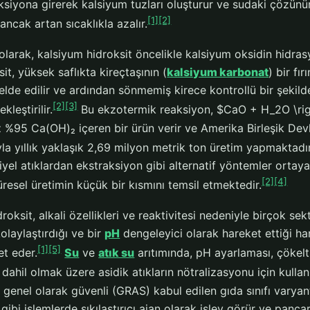
ksiyona girerek kalsiyum tuzları oluşturur ve sudaki çözünür
[1]
[2]
ancak artan sıcaklıkla azalır.
olarak, kalsiyum hidroksit öncelikle kalsiyum oksidin hidras
it, yüksek saflıkta kireçtaşının (
kalsiyum karbonat
) bir fı
elde edilir ve ardından sönmemiş kirece kontrollü bir şekil
[2]
[3]
kleştirilir.
Bu ekzotermik reaksiyon, $CaO + H_2O \right
 %95 Ca(OH)₂ içeren bir ürün verir ve Amerika Birleşik Devle
yla yıllık yaklaşık 2,69 milyon metrik ton üretim yapmaktadır
riyel atıklardan ekstraksiyon gibi alternatif yöntemler orta
[2]
[4]
resel üretimin küçük bir kısmını temsil etmektedir.
roksit, alkali özellikleri ve reaktivitesi nedeniyle birçok se
olaylaştırdığı ve bir
pH
dengeleyici olarak hareket ettiği har
[1]
[5]
et eder.
Su
ve
atık su
arıtımında, pH ayarlaması, çöke
i dahil olmak üzere asidik atıkların nötralizasyonu için kullanıl
enel olarak güvenli (GRAS) kabul edilen gıda sınıfı varyantl
gibi işlemlerde sıkılaştırıcı ajan olarak işlev görür ve panc