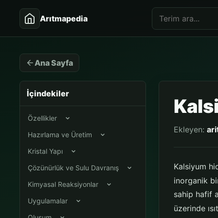
Arıtmapedia
Ana Sayfa
İçindekiler
Kals
Özellikler
Ekleyen:
ar
Hazırlama ve Üretim
Kristal Yapı
Kalsiyum hi
Çözünürlük ve Sulu Davranış
inorganik bi
Kimyasal Reaksiyonlar
sahip hafif a
Uygulamalar
üzerinde ısı
Oluşum