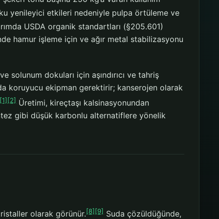
ku yenileyici etkileri nedeniyle pulpa örtüleme ve
arımda USDA organik standartları (§205.601)
nde hamur işleme için ve ağır metal stabilizasyonu
e solunum dokuları için aşındırıcı ve tahriş
da koruyucu ekipman gerektirir; kanserojen olarak
[1]
[2]
Üretimi, kireçtaşı kalsinasyonundan
ez gibi düşük karbonlu alternatiflere yönelik
[8]
[9]
istaller olarak görünür.
Suda çözüldüğünde,