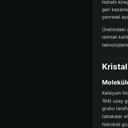
hidratlı ki
geri kazanı
çevresel aya
Üretimdeki 
ısıtmalı ka
teknolojile
Kristal
Molekül
Kalsiyum hid
164) uzay gr
grubu tarafı
tabakalar o
hidroksil gr