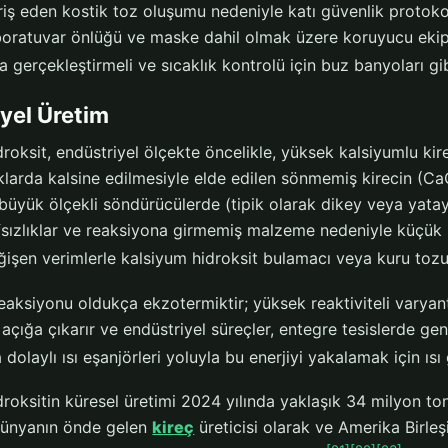
hriş eden kostik toz oluşumu nedeniyle katı güvenlik protokol
boratuvar önlüğü ve maske dahil olmak üzere koruyucu ekipm
 gerçekleştirmeli ve sıcaklık kontrolü için buz banyoları gi
yel Üretim
roksit, endüstriyel ölçekte öncelikle, yüksek kalsiyumlu kir
ıklarda kalsine edilmesiyle elde edilen sönmemiş kirecin (C
büyük ölçekli söndürücülerde (tipik olarak dikey veya yatay
afsızlıklar ve reaksiyona girmemiş malzeme nedeniyle küçük 
ğişen verimlerle kalsiyum hidroksit bulamacı veya kuru tozu 
aksiyonu oldukça ekzotermiktir; yüksek reaktiviteli varyan
açığa çıkarır ve endüstriyel süreçler, entegre tesislerde gen
 dolaylı ısı eşanjörleri yoluyla bu enerjiyi yakalamak için ısı 
roksitin küresel üretimi 2024 yılında yaklaşık 34 milyon ton
dünyanın önde gelen
kireç
üreticisi olarak ve Amerika Birleş