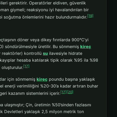
leri gerektirir. Operatörler eldiven, güvenlik
an giymeli; reaksiyonu iyi havalandırılan bir
[19]
bi soğutma önlemlerini hazır bulundurmalıdır.
eçtaşının döner veya dikey fırınlarda 900°C’yi
aO) söndürülmesiyle üretilir. Bu sönmemiş
kireç
 reaktörler) kontrollü
su
ilavesiyle hidrate
kayıplar hesaba katılarak tipik olarak %95 ila %98
[17]
oluşturulur.
tlar için sönmemiş
kireç
poundu başına yaklaşık
el enerji verimliliğini %20-30’a kadar artıran buhar
[17]
[20]
geri kazanım sistemlerini içerir.
a ulaşmıştır; Çin, üretimin %50’sinden fazlasını
ik Devletleri yaklaşık 2,5 milyon metrik ton