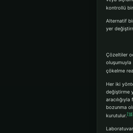
kontrollü bi
Alternatif b
yer değişti
Çözeltiler o
oluşumuyla 
çökelme rea
Her iki yönt
değiştirme
aracılığıyla
bozunma olma
[18
kurutulur.
Laboratuvar 