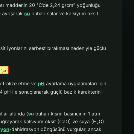
tı maddenin 20 °C’de 2,24 g/cm³ yoğunluğu
e ayrışarak
su
buharı salar ve kalsiyum oksit
ksit iyonlarını serbest bırakması nedeniyle güçlü
 \ce
nötralize etme ve
pH
ayarlama uygulamaları için
4 pH ile sonuçlanarak güçlü bazik karakterini
lar altında (
su
buharı kısmi basıncının 1 atm
 uğrayarak kalsiyum oksit (CaO) ve suya (H₂O)
syon
-dehidrasyon döngüsünü vurgular, ancak