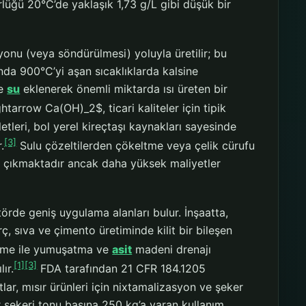
lüğü 20°C’de yaklaşık 1,73 g/L gibi düşük bir
yonu (veya söndürülmesi) yoluyla üretilir; bu
rında 900°C’yi aşan sıcaklıklarda kalsine
de
su
eklenerek önemli miktarda ısı üreten bir
arrow Ca(OH)_2$, ticari kaliteler için tipik
tleri, bol yerel kireçtaşı kaynakları sayesinde
[3]
.
Sulu çözeltilerden çökeltme veya çelik cürufu
ya çıkmaktadır ancak daha yüksek maliyetler
ktörde geniş uygulama alanları bulur. İnşaatta,
ç, sıva ve çimento üretiminde kilit bir bileşen
ltme ile yumuşatma ve
asit
madeni drenajı
[1]
[3]
ır.
FDA tarafından 21 CFR 184.1205
ar, mısır ürünleri için nixtamalizasyon ve şeker
ar şekeri tonu başına 250 kg’a varan kullanım