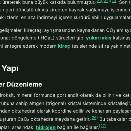
[21]
[22]
[23]
reç üreterek buna büyük katkıda bulunmuştur.
Son tr
lan geri dönüştürülmüş kireçten kaynak sağlamayı, işlenmemi
k izlerini en aza indirmeyi içeren sürdürülebilir uygulamala
gelişmeler, kireçtaşı ayrışmasından kaynaklanan CO₂ emisyon
rbonat döngüleme (IHCaL) süreçleri gibi
yukarı akış
kalsinas
rini entegre ederek modern
kireç
tesislerinde sıfıra yakın ne
 Yapı
er Düzenleme
roksit, mineral formunda portlandit olarak da bilinir ve kat
ubuna sahip altıgen (trigonal) kristal sisteminde kristalleşir
ndan oktahedral olarak koordine edilir ve kenarları paylaşa
[26]
luşturan CaO₆ oktahedra meydana getirir.
Bu tabakalar c-
[27]
upları arasındaki
hidrojen
bağları ile bağlanır.