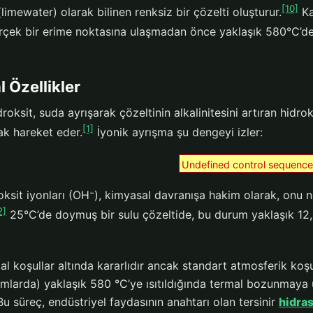
[10]
limewater) olarak bilinen renksiz bir çözelti oluşturur.
Ka
çek bir erime noktasına ulaşmadan önce yaklaşık 580°C’d
]
 Özellikler
roksit, suda ayrışarak çözeltinin alkalinitesini artıran hidro
[1]
ak hareket eder.
İyonik ayrışma şu dengeyi izler:
Undefined control sequence
oksit iyonları (OH⁻), kimyasal davranışa hakim olarak, onu 
2]
25°C’de doymuş bir sulu çözeltide, bu durum yaklaşık 12,
al koşullar altında kararlıdır ancak standart atmosferik koşul
mlarda) yaklaşık 580 °C’ye ısıtıldığında termal bozunmaya
Bu süreç, endüstriyel faydasının anahtarı olan tersinir
hidra