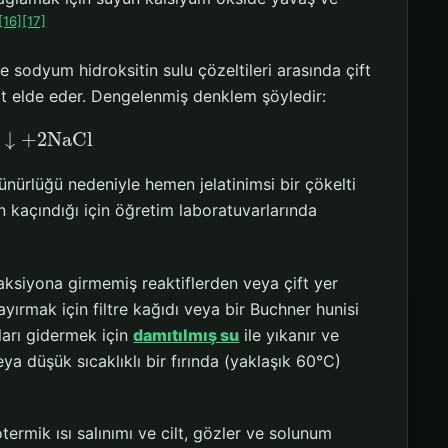
[16]
[17]
e sodyum hidroksitin sulu çözeltileri arasında çift
it elde eder. Dengelenmiş denklem şöyledir:
↓
+
2
NaCl
zünürlüğü nedeniyle hemen jelatinimsi bir çökelti
 kaçındığı için öğretim laboratuvarlarında
eaksiyona girmemiş reaktiflerden veya çift yer
yırmak için filtre kağıdı veya bir Buchner hunisi
kları gidermek için
damıtılmış su
ile yıkanır ve
a düşük sıcaklıklı bir fırında (yaklaşık 60°C)
ermik ısı salınımı ve cilt, gözler ve solunum