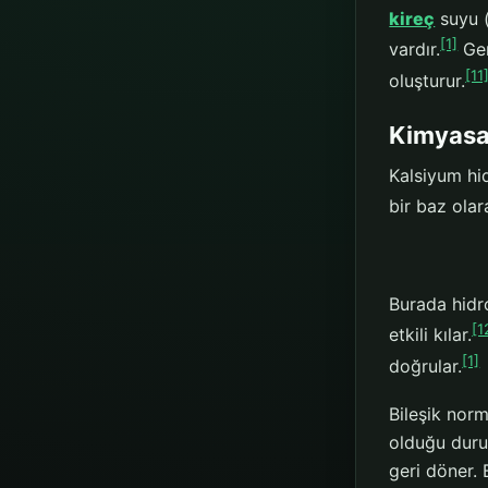
kireç
suyu (
[1]
vardır.
Ger
[11
oluşturur.
Kimyasal
Kalsiyum hid
bir baz olar
Burada hidr
[1
etkili kılar.
[1]
doğrular.
Bileşik norm
olduğu duru
geri döner. 