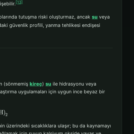
[13]
şebilir.
ryolarında tutuşma riski oluşturmaz, ancak
su
veya
ki güvenlik profili, yanma tehlikesi endişesi
din (sönmemiş
kireç
)
su
ile hidrasyonu veya
raştırma uygulamaları için uygun ince beyaz bir
H)
2
in üzerindeki sıcaklıklara ulaşır; bu da kaynamayı
ğlamak için suyun kalsiyum okside yavaş ve