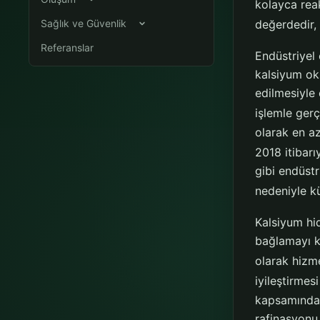
kolayca rea
Sağlık ve Güvenlik
değerdedir, 
Referanslar
Endüstriyel 
kalsiyum oks
edilmesiyle 
işlemle gerçe
olarak en az
2018 itibarı
gibi endüst
nedeniyle kü
Kalsiyum hid
bağlamayı k
olarak hizm
iyileştirmes
kapsamında g
rafinasyonu 