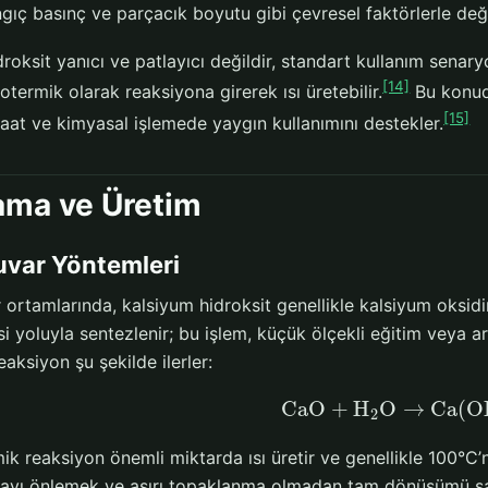
gıç basınç ve parçacık boyutu gibi çevresel faktörlerle deği
roksit yanıcı ve patlayıcı değildir, standart kullanım sena
[14]
zotermik olarak reaksiyona girerek ısı üretebilir.
Bu konuda
[15]
aat ve kimyasal işlemede yaygın kullanımını destekler.
ama ve Üretim
uvar Yöntemleri
 ortamlarında, kalsiyum hidroksit genellikle kalsiyum oksi
 yoluyla sentezlenir; bu işlem, küçük ölçekli eğitim veya a
eaksiyon şu şekilde ilerler:
CaO
+
H
O
→
Ca(O
2
k reaksiyon önemli miktarda ısı üretir ve genellikle 100°C’n
ayı önlemek ve aşırı topaklanma olmadan tam dönüşümü sa