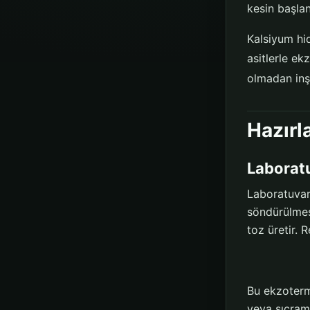
kesin başlan
Kalsiyum hid
asitlerle ek
olmadan inş
Hazırl
Laborat
Laboratuvar
söndürülmesi
toz üretir. R
Bu ekzotermi
veya sıçram