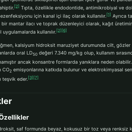
[2]
hiptir.
Tıpta, özellikle endodontide, antimikrobiyal ve do
[1]
ezenfeksiyonu için kanal içi ilaç olarak kullanılır.
Ayrıca t
ir mantar ilacı ve toprak düzenleyici olarak, kağıt üretimi
[2]
[6]
l uygulamalarda kullanılır.
ğmen, kalsiyum hidroksit maruziyet durumunda cilt, gözler v
çanlarda oral LD
değeri 7.340 mg/kg olup, kullanım sırasın
50
lmamıştır ancak konsantre formlarda yanıklara neden olabilir.
n CO
emisyonlarına katkıda bulunur ve elektrokimyasal sent
2
[3]
[7]
ı teşvik eder.
kler
Özellikler
roksit, saf formunda beyaz, kokusuz bir toz veya renksiz kr