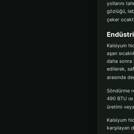
yollarını ta
gözlüğü, la
çeker ocakta
Endüstri
Kalsiyum hid
aşan sıcakl
daha sonra 
edilerek, s
arasında de
Söndürme re
490 BTU ısı 
üretimi veya
Kalsiyum hid
karşılayan 