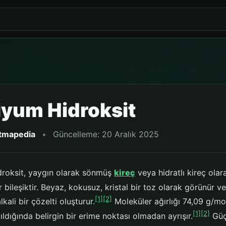
iyum Hidroksit
itmapedia
•
Güncelleme: 20 Aralık 2025
droksit, yaygın olarak sönmüş
kireç
veya hidratlı kireç olar
r bileşiktir. Beyaz, kokusuz, kristal bir toz olarak görünür
[1]
[2]
lkali bir çözelti oluşturur.
Moleküler ağırlığı 74,09 g/m
[1]
[2]
tıldığında belirgin bir erime noktası olmadan ayrışır.
Güçl