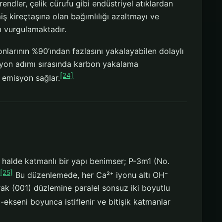
endler, çelik cürufu gibi endüstriyel atıklardan
ş kireçtaşına olan bağımlılığı azaltmayı ve
rı vurgulamaktadır.
larının %90’ından fazlasını yakalayabilen dolaylı
yon adımı sırasında karbon yakalama
[24]
t emisyon sağlar.
ı halde katmanlı bir yapı benimser; P-3m1 (No.
[25]
.
Bu düzenlemede, her Ca²⁺ iyonu altı OH⁻
rak (001) düzlemine paralel sonsuz iki boyutlu
ekseni boyunca istiflenir ve bitişik katmanlar