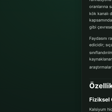
oranlarına sa
kök kanalı d
kapsamında b
gibi çevrese
Faydasını ra
edicidir; sı
sınıflandırı
kaynaklana
araştırmalar
Özelli
Fiziksel 
Kalsiyum hid