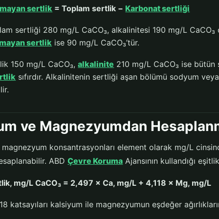
lmayan sertlik
= Toplam sertlik −
Karbonat sertliği
lam sertliği 280 mg/L CaCO₃, alkalinitesi 190 mg/L CaCO₃ 
mayan sertlik
ise 90 mg/L CaCO₃’tür.
tlik 150 mg/L CaCO₃,
alkalinite
210 mg/L CaCO₃ ise bütün s
tlik
sıfırdır. Alkalinitenin sertliği aşan bölümü sodyum vey
ir.
yum ve Magnezyumdan Hesaplan
 magnezyum konsantrasyonları element olarak mg/L cinsind
esaplanabilir. ABD
Çevre Koruma
Ajansının kullandığı eşitli
lik, mg/L CaCO₃ = 2,497 × Ca, mg/L + 4,118 × Mg, mg/L
118 katsayıları kalsiyum ile magnezyumun eşdeğer ağırlıkl