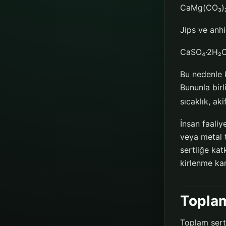
CaMg(CO₃)₂
Jips ve anhi
CaSO₄·2H₂O
Bu nedenle k
Bununla birl
sıcaklık, aki
İnsan faaliy
veya metal 
sertliğe kat
kirlenme kan
Toplam
Toplam sertl