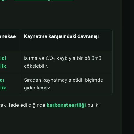
enekse
Kaynatma karşısındaki davranışı
ı
ici
Isıtma ve CO₂ kaybıyla bir bölümü
lik
çökelebilir.
cı
Sıradan kaynatmayla etkili biçimde
lik
giderilemez.
ak ifade edildiğinde
karbonat sertliği
bu iki