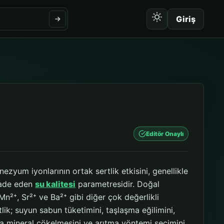
Giriş
Editör Onaylı
yum iyonlarının ortak sertlik etkisini, genellikle
fade eden
su kalitesi
parametresidir. Doğal
n²⁺, Sr²⁺ ve Ba²⁺ gibi diğer çok değerlikli
ik; suyun sabun tüketimini, taşlaşma eğilimini,
arda mineral çökelmesini ve arıtma yöntemi seçimini