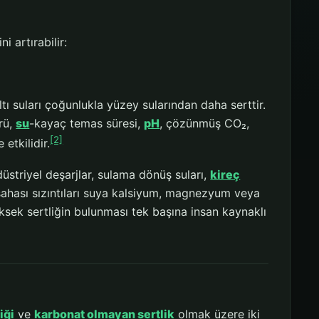
i artırabilir:
tı suları çoğunlukla yüzey sularından daha serttir.
ürü,
su
-kayaç temas süresi,
pH
, çözünmüş CO₂,
[2]
 etkilidir.
ndüstriyel deşarjlar, sulama dönüş suları,
kireç
sahası sızıntıları suya kalsiyum, magnezyum veya
üksek sertliğin bulunması tek başına insan kaynaklı
iği
ve
karbonat olmayan sertlik
olmak üzere iki