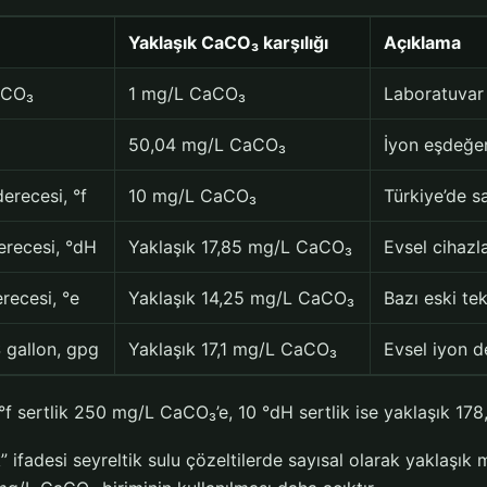
Yaklaşık CaCO₃ karşılığı
Açıklama
aCO₃
1 mg/L CaCO₃
Laboratuvar 
50,04 mg/L CaCO₃
İyon eşdeğerl
derecesi, °f
10 mg/L CaCO₃
Türkiye’de s
erecesi, °dH
Yaklaşık 17,85 mg/L CaCO₃
Evsel cihazl
erecesi, °e
Yaklaşık 14,25 mg/L CaCO₃
Bazı eski tek
 gallon, gpg
Yaklaşık 17,1 mg/L CaCO₃
Evsel iyon d
f sertlik 250 mg/L CaCO₃’e, 10 °dH sertlik ise yaklaşık 178,
” ifadesi seyreltik sulu çözeltilerde sayısal olarak yaklaşık