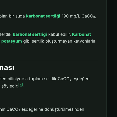
olan bir suda
karbonat sertliği
190 mg/L CaCO₃,
ertlik
karbonat sertliği
kabul edilir.
Karbonat
a
potasyum
gibi sertlik oluşturmayan katyonlarla
ması
en biliniyorsa toplam sertlik CaCO₃ eşdeğeri
[4]
k şöyledir:
arının CaCO₃ eşdeğerine dönüştürülmesinden