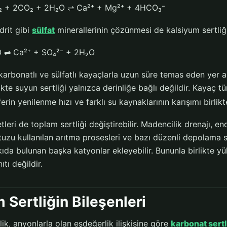
 + 2CO₂ + 2H₂O ⇌ Ca²⁺ + Mg²⁺ + 4HCO₃⁻
drit gibi
sülfat
minerallerinin çözünmesi de kalsiyum sertliğin
 ⇌ Ca²⁺ + SO₄²⁻ + 2H₂O
arbonatlı ve sülfatlı kayaçlarla uzun süre temas eden yer al
ikte suyun sertliği yalnızca derinliğe bağlı değildir. Kayaç t
ferin yenilenme hızı ve farklı su kaynaklarının karışımı birlikte
etleri de toplam sertliği değiştirebilir. Madencilik drenajı, e
tuzu kullanılan arıtma prosesleri ve bazı düzenli depolama 
kıda bulunan başka katyonlar ekleyebilir. Bununla birlikte y
ıtı değildir.
 Sertliğin Bileşenleri
ik, anyonlarla olan eşdeğerlik ilişkisine göre
karbonat sertl