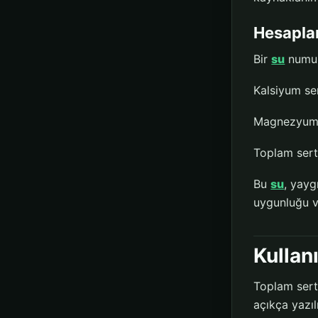
Hesapla
Bir
su
numun
Kalsiyum se
Magnezyum 
Toplam sert
Bu
su
, yayg
uygunluğu v
Kullan
Toplam sertl
açıkça yazıl