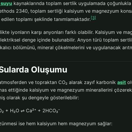
 suyu
kaynaklarında toplam sertlik uygulamada çoğunlukla
thods 2340, toplam sertliği kalsiyum ve magnezyum konsan
[3]
 edilen toplamı şeklinde tanımlamaktadır.
ikte iyonların karşı anyonları farklı olabilir. Kalsiyum ve 
lektriksel denge içinde bulunabilir. Anyon türü toplam sertl
 kalıcı bölümünü, mineral çökelmelerini ve uygulanacak arıtm
 Sularda Oluşumu
atmosferden ve topraktan CO₂ alarak zayıf karbonik
asit
ol
mas ettiğinde kalsiyum ve magnezyum minerallerini çözerek 
lmiş olarak şu dengeyle gösterilebilir:
₂ + H₂O ⇌ Ca²⁺ + 2HCO₃⁻
ünmesi ise hem kalsiyum hem magnezyum sağlar: