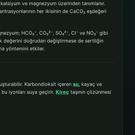
 kalsiyum ve magnezyum üzerinden tanımlanır.
trasyonlarının her ikisinin de CaCO₃ eşdeğeri
magnezyum; HCO₃⁻, CO₃²⁻, SO₄²⁻, Cl⁻ ve NO₃⁻ gibi
ik değerini doğrudan değiştirmese de sertliğin
a yöntemini etkiler.
uşturabilir. Karbondioksit içeren
su
, kayaç ve
bu iyonları suya geçirir.
Kireç
taşının çözünmesi