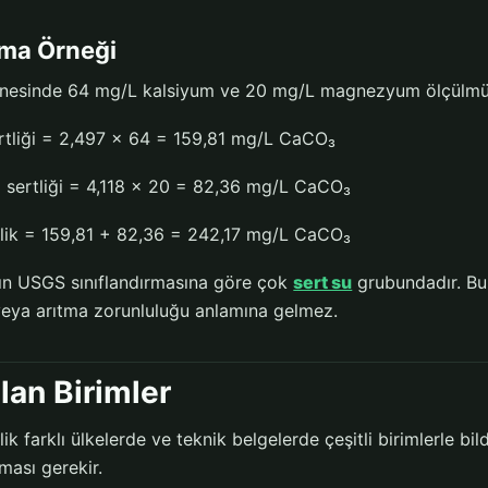
ma Örneği
esinde 64 mg/L kalsiyum ve 20 mg/L magnezyum ölçülmüş
rtliği = 2,497 × 64 = 159,81 mg/L CaCO₃
sertliği = 4,118 × 20 = 82,36 mg/L CaCO₃
lik = 159,81 + 82,36 = 242,17 mg/L CaCO₃
ın USGS sınıflandırmasına göre çok
sert su
grubundadır. Bun
eya arıtma zorunluluğu anlamına gelmez.
ılan Birimler
ik farklı ülkelerde ve teknik belgelerde çeşitli birimlerle bil
ması gerekir.