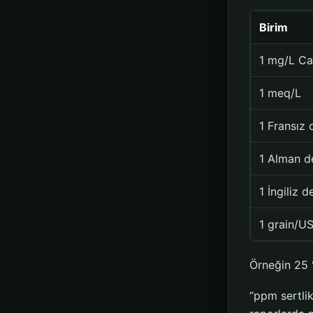
Birim
1 mg/L C
1 meq/L
1 Fransız 
1 Alman d
1 İngiliz d
1 grain/US
Örneğin 25 °
“ppm sertlik