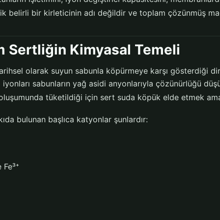
tlik belirli bir kirleticinin adı değildir ve toplam çözünmüş m
 Sertliğin Kimyasal Temeli
tarihsel olarak suyun sabunla köpürmeye karşı gösterdiği di
yonları sabunların yağ asidi anyonlarıyla çözünürlüğü düşü
 oluşumunda tüketildiği için sert suda köpük elde etmek ama
kıda bulunan başlıca katyonlar şunlardır:
e Fe³⁺