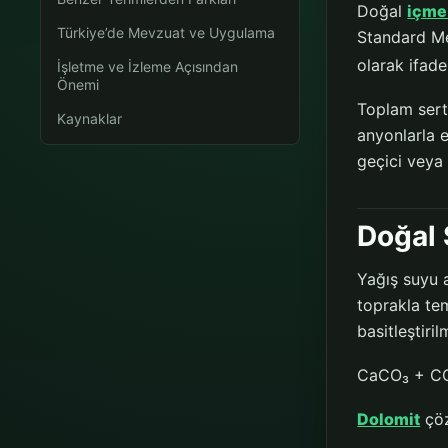
Doğal
içme
Türkiye’de Mevzuat ve Uygulama
Standard Me
olarak ifade
İşletme ve İzleme Açısından
Önemi
Toplam sertl
Kaynaklar
anyonlarla e
geçici veya
Doğal
Yağış suyu 
toprakla te
basitleştiri
CaCO₃ + CO
Dolomit
çöz