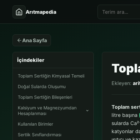
Arıtmapedia
Ana Sayfa
İçindekiler
Topl
Toplam Sertliğin Kimyasal Temeli
Ekleyen:
ar
Doğal Sularda Oluşumu
Toplam Sertliğin Bileşenleri
Toplam sert
Kalsiyum ve Magnezyumdan
Hesaplanması
litre başına
sularda Ca²⁺
Kullanılan Birimler
katyonlar da
Sertlik Sınıflandırması
ısıtıcı ve k