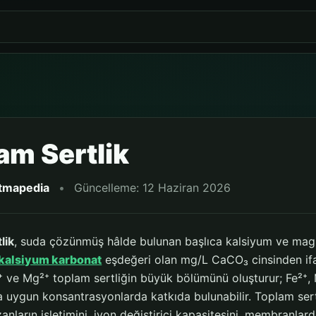
am Sertlik
itmapedia
•
Güncelleme: 12 Haziran 2026
lik
, suda çözünmüş hâlde bulunan başlıca kalsiyum ve magnez
kalsiyum karbonat
eşdeğeri olan mg/L CaCO₃ cinsinden i
 ve Mg²⁺ toplam sertliğin büyük bölümünü oluşturur; Fe²⁺, M
 uygun konsantrasyonlarda katkıda bulunabilir. Toplam sertl
azanların işletimini, iyon değiştirici kapasitesini, membranl