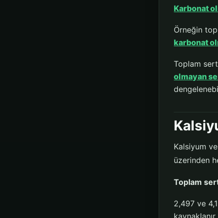
Karbonat o
Örneğin top
karbonat ol
Toplam ser
olmayan ser
dengelenebil
Kalsi
Kalsiyum ve
üzerinden h
Toplam sert
2,497 ve 4,
kaynaklanır.