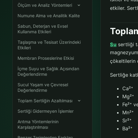
Ölçüm ve Analiz Yöntemleri
etkiler. Ser
Numune Alma ve Analitik Kalite
Sabun, Deterjan ve Evsel
Toplam
Kullanıma Etkileri
Taşlaşma ve Tesisat Üzerindeki
Su
sertliği 
Etkileri
magnezyum i
Membran Proseslerine Etkisi
çökeltilerin
İçme Suyu ve Sağlık Açısından
Değerlendirme
Sertliğe kat
Sucul Yaşam ve Çevresel
Ca²⁺
Değerlendirme
Mg²⁺
Toplam Sertliğin Azaltılması
Fe²⁺ v
Sertliği Gidermeyen İşlemler
Mn²⁺
Sr²⁺
Arıtma Yöntemlerinin
Karşılaştırılması
Ba²⁺
Benzer Terimlerden Farkları