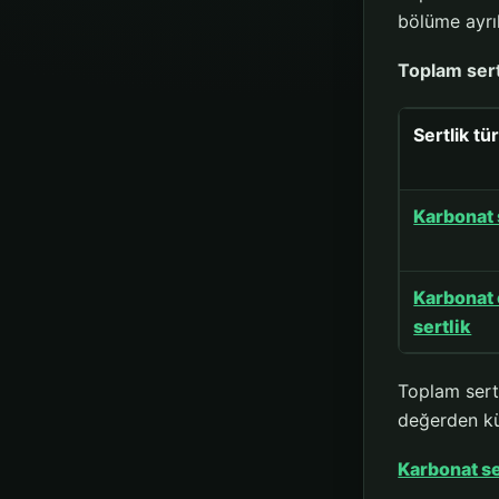
bölüme ayrıl
Toplam sert
Sertlik tü
Karbonat 
Karbonat
sertlik
Toplam sert
değerden küç
Karbonat se