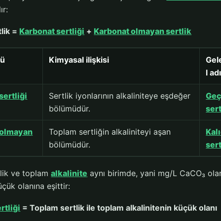
ır:
lik =
Karbonat sertliği
+
Karbonat olmayan sertlik
rü
Kimyasal ilişkisi
Gel
l ad
sertliği
Sertlik iyonlarının alkaliniteye eşdeğer
Geç
bölümüdür.
sert
 olmayan
Toplam sertliğin alkaliniteyi aşan
Kalı
bölümüdür.
sert
lik ve toplam
alkalinite
aynı birimde, yani mg/L CaCO₃ olar
ük olanına eşittir:
rtliği
= Toplam sertlik ile toplam alkalinitenin küçük olanı