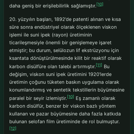
[10]
daha geniş bir erişilebilirlik sağlamıştır.
20. yüzyılın başları, 1892’de patenti alınan ve kısa
süre sonra endüstriyel olarak ölçeklenen viskon
işlemi ile suni ipek (rayon) üretiminin
ticarileşmesiyle önemli bir genişlemeye işaret
etmiştir; bu durum, selülozun lif ekstrüzyonu için
ksantata dönüştürülmesinde kilit bir reaktif olarak
[11]
karbon disülfüre olan talebi artırmıştır.
Bu
değişim, viskon suni ipek üretimini 1920’lerde
üretimin çoğunu tüketen baskın uygulama olarak
konumlandırmış ve sentetik tekstillerin büyümesine
[10]
paralel bir seyir izlemiştir.
Eş zamanlı olarak
karbon disülfür, benzer bir viskon bazlı yöntem
kullanan ve pazar büyümesine daha fazla katkıda
bulunan selofan film üretiminde de rol bulmuştur.
[12]