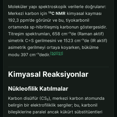
Moleküler yapı spektroskopik verilerle doğrulanır:
Merkezi karbon için
¹³C NMR
kimyasal kayması
192,3 ppm’de görünür ve bu, tiyokarbonil
ortamında sp-hibritleşmiş karbonun göstergesidir.
Titreşim spektrumları, 658 cm⁻¹’de (Raman aktif)
simetrik C=S gerilmesini ve 1523 cm⁻¹’de (IR aktif)
asimetrik gerilmeyi ortaya koyarken, bükülme
[50]
[51]
modu 397 cm⁻¹’dedir.
Kimyasal Reaksiyonlar
Nükleofilik Katılmalar
Karbon disülfür (CS₂), merkezi karbon atomunda
belirgin bir elektrofiliklik sergiler; bu, karbonil
bileşiklerine paralel ancak kükürt sübstitüentleri