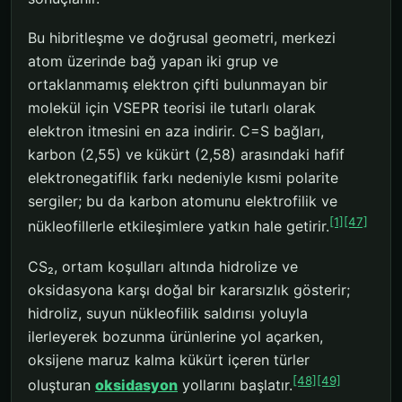
Bu hibritleşme ve doğrusal geometri, merkezi
atom üzerinde bağ yapan iki grup ve
ortaklanmamış elektron çifti bulunmayan bir
molekül için VSEPR teorisi ile tutarlı olarak
elektron itmesini en aza indirir. C=S bağları,
karbon (2,55) ve kükürt (2,58) arasındaki hafif
elektronegatiflik farkı nedeniyle kısmi polarite
sergiler; bu da karbon atomunu elektrofilik ve
[1]
[47]
nükleofillerle etkileşimlere yatkın hale getirir.
CS₂, ortam koşulları altında hidrolize ve
oksidasyona karşı doğal bir kararsızlık gösterir;
hidroliz, suyun nükleofilik saldırısı yoluyla
ilerleyerek bozunma ürünlerine yol açarken,
oksijene maruz kalma kükürt içeren türler
[48]
[49]
oluşturan
oksidasyon
yollarını başlatır.