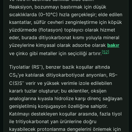
Reaksiyon, bozunmayı bastırmak için düşük
sıcaklıklarda (0–10°C) hızla gerçekleşir; elde edilen
ksantatlar, sülfür cevheri zenginleştirme için köpük
yüzdürmede (flotasyon) toplayıcı olarak hizmet
eder, burada ditiyokarbonat kısmı yoluyla mineral
yüzeylerine kimyasal olarak adsorbe olarak
bakır
[52]
ve çinko gibi metaller için seçiciliği artırır.
–
Tiyolatlar (RS
), benzer bazik koşullar altında
CS₂’ye katılarak ditiyokarbotiyoat anyonları, RS–
–
C(S)S
verir ve yüksek verimle izole edilebilen
kararlı tuzlar oluşturur; bu eklentiler, oksijen
analoglarına kıyasla hidrolize karşı direnç sağlayan
genişletilmiş konjugasyon özelliğine sahiptir.
Katılmayı destekleyen koşullar arasında, fazla tiyol
ile tritiyokarbonat yan ürünlerine doğru
kayabilecek protonlanma dengelerini önlemek için