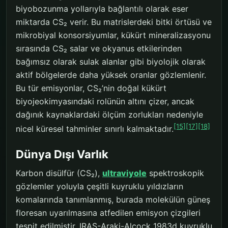
biyobozunma yollarıyla bağlantılı olarak eser
miktarda CS₂ verir. Bu matrislerdeki bitki örtüsü ve
mikrobiyal konsorsiyumlar, kükürt mineralizasyonu
sırasında CS₂ salar ve okyanus etkilerinden
bağımsız olarak sulak alanlar gibi biyolojik olarak
aktif bölgelerde daha yüksek oranlar gözlemlenir.
Bu tür emisyonlar, CS₂’nin doğal kükürt
biyojeokimyasındaki rolünün altını çizer, ancak
dağınık kaynaklardaki ölçüm zorlukları nedeniyle
[15]
[17]
[18]
nicel küresel tahminler sınırlı kalmaktadır.
Dünya Dışı Varlık
Karbon disülfür (CS₂),
ultraviyole
spektroskopik
gözlemler yoluyla çeşitli kuyruklu yıldızların
komalarında tanımlanmış, burada molekülün güneş
floresan uyarılmasına atfedilen emisyon çizgileri
tespit edilmiştir. IRAS-Araki-Alcock 1983d kuyruklu