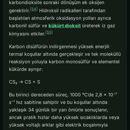
karbondioksite sonraki dönüşüm ek oksijen
[54]
gerektirir.
Hidroksil radikalleri tarafından
başlatılan atmosferik oksidasyon yolları ayrıca
karbonil sülfür ve
kükürt dioksit
üreterek iz gaz
[55]
kimyasını etkiler.
Karbon disülfürün indirgenmesi yüksek enerjili
termal koşullar altında gerçekleşir ve tek moleküllü
reaksiyon yoluyla karbon monosülfür ve elementel
kükürde ayrışır:
CS₂ → CS + S
Bu birinci dereceden süreç, 1000 °C’de 2,8 x 10⁻⁷
s⁻¹ hız sabitine sahiptir ve bu koşullar altında
yaklaşık 34 günlük bir yarı ömürle sonuçlanır,
ancak pratik hızlar daha yüksek sıcaklıklarda veya
yüksek voltajlı arklar gibi elektrik boşalımıyla