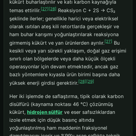
kükürt buharlaştırılır ve katı karbon kaynağıyla
[27]
[28]
temas ettirilir.
Reaksiyon C + 2S → CS₂
şeklinde ilerler; genellikle harici veya elektriksel
olarak ısıtılan ateş kili retortlarda gerçekleşir ve
ham buhar karışımı yoğunlaştırılarak reaksiyona
[27]
girmemiş kükürt ve yan ürünlerden ayrılır.
Bu
kesikli veya yarı sürekli yaklaşım, doğal gaz erişimi
sınırlı olan bölgelerde veya daha küçük ölçekli
operasyonlar için devam etmektedir, ancak gaz
bazlı yöntemlere kıyasla ürün birimi başına daha
[28]
[29]
yüksek enerji girdisi gerektirir.
Her iki işlemde de saflaştırma, tipik olarak karbon
disülfürü (kaynama noktası 46 °C) çözünmüş
kükürt,
hidrojen sülfür
ve eser safsızlıklardan
izole etmek için düşük basınç altında
yoğunlaştırılmış ham maddenin fraksiyonel
damıtılmasını içerir ve %99’u aşan saflıkta teknik