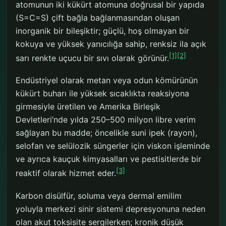
atomunun iki kükürt atomuna doğrusal bir yapıda
(S=C=S) çift bağla bağlanmasından oluşan
inorganik bir bileşiktir; güçlü, hoş olmayan bir
kokuya ve yüksek yanıcılığa sahip, renksiz ila açık
[1]
[2]
sarı renkte uçucu bir sıvı olarak görünür.
Endüstriyel olarak metan veya odun kömürünün
kükürt buharı ile yüksek sıcaklıkta reaksiyona
girmesiyle üretilen ve Amerika Birleşik
Devletleri’nde yılda 250–500 milyon libre verim
sağlayan bu madde; öncelikle suni ipek (rayon),
selofan ve selülozik süngerler için viskon işleminde
ve ayrıca kauçuk kimyasalları ve pestisitlerde bir
[3]
reaktif olarak hizmet eder.
Karbon disülfür, soluma veya dermal emilim
yoluyla merkezi sinir sistemi depresyonuna neden
olan akut toksisite sergilerken; kronik düşük