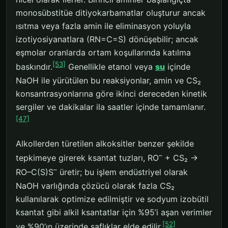
monosübstitüe ditiyokarbamatlar oluşturur ancak
ısıtma veya fazla amin ile eliminasyon yoluyla
izotiyosiyanatlara (RN=C=S) dönüşebilir; ancak
eşmolar oranlarda ortam koşullarında katılma
[53]
baskındır.
Genellikle etanol veya
su
içinde
NaOH ile yürütülen bu reaksiyonlar, amin ve CS₂
konsantrasyonlarına göre ikinci dereceden kinetik
sergiler ve dakikalar ila saatler içinde tamamlanır.
[47]
Alkollerden türetilen alkoksitler benzer şekilde
–
tepkimeye girerek ksantat tuzları, RO
+ CS₂ →
–
RO–C(S)S
üretir; bu işlem endüstriyel olarak
NaOH varlığında çözücü olarak fazla CS₂
kullanılarak optimize edilmiştir ve sodyum izobütil
ksantat gibi alkil ksantatlar için %95’i aşan verimler
[52]
ve %90’ın üzerinde saflıklar elde edilir.