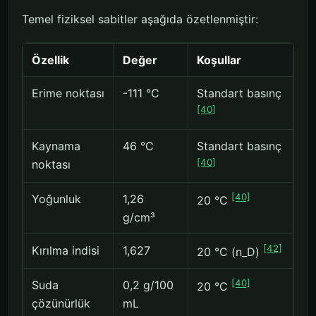
Temel fiziksel sabitler aşağıda özetlenmiştir:
Özellik
Değer
Koşullar
Erime noktası
-111 °C
Standart basınç
[40]
Kaynama
46 °C
Standart basınç
[40]
noktası
[40]
Yoğunluk
1,26
20 °C
g/cm³
[42]
Kırılma indisi
1,627
20 °C (n_D)
[40]
Suda
0,2 g/100
20 °C
çözünürlük
mL