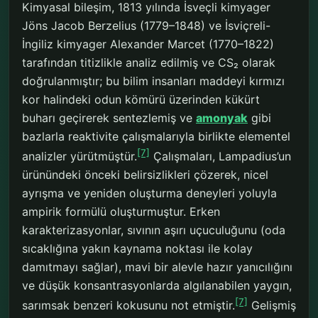
Kimyasal bileşim, 1813 yılında İsveçli kimyager
Jöns Jacob Berzelius (1779–1848) ve İsviçreli-
İngiliz kimyager Alexander Marcet (1770–1822)
tarafından titizlikle analiz edilmiş ve CS₂ olarak
doğrulanmıştır; bu bilim insanları maddeyi kırmızı
kor halindeki odun kömürü üzerinden kükürt
buharı geçirerek sentezlemiş ve
amonyak
gibi
bazlarla reaktivite çalışmalarıyla birlikte elementel
[7]
analizler yürütmüştür.
Çalışmaları, Lampadius’un
ürünündeki önceki belirsizlikleri çözerek, nicel
ayrışma ve yeniden oluşturma deneyleri yoluyla
ampirik formülü oluşturmuştur. Erken
karakterizasyonlar, sıvının aşırı uçuculuğunu (oda
sıcaklığına yakın kaynama noktası ile kolay
damıtmayı sağlar), mavi bir alevle hazır yanıcılığını
ve düşük konsantrasyonlarda algılanabilen yaygın,
[7]
sarımsak benzeri kokusunu not etmiştir.
Gelişmiş