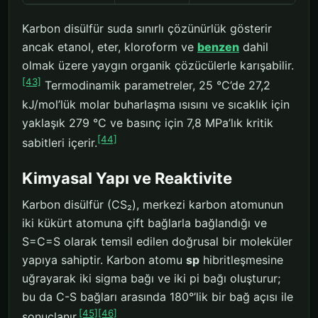
Karbon disülfür suda sınırlı çözünürlük gösterir
ancak etanol, eter, kloroform ve
benzen
dahil
olmak üzere yaygın organik çözücülerle karışabilir.
[43]
Termodinamik parametreler, 25 °C’de 27,2
kJ/mol’lük molar buharlaşma ısısını ve sıcaklık için
yaklaşık 279 °C ve basınç için 7,8 MPa’lık kritik
[44]
sabitleri içerir.
Kimyasal Yapı ve Reaktivite
Karbon disülfür (CS₂), merkezi karbon atomunun
iki kükürt atomuna çift bağlarla bağlandığı ve
S=C=S olarak temsil edilen doğrusal bir moleküler
yapıya sahiptir. Karbon atomu
sp
hibritleşmesine
uğrayarak iki sigma bağı ve iki pi bağı oluşturur;
bu da C-S bağları arasında 180°’lik bir bağ açısı ile
[45]
[46]
sonuçlanır.