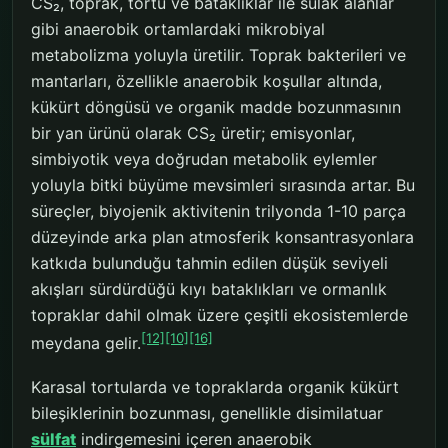
CS₂, toprak, tortu ve bataklıklar ile sulak alanlar
gibi anaerobik ortamlardaki mikrobiyal
metabolizma yoluyla üretilir. Toprak bakterileri ve
mantarları, özellikle anaerobik koşullar altında,
kükürt döngüsü ve organik madde bozunmasının
bir yan ürünü olarak CS₂ üretir; emisyonlar,
simbiyotik veya doğrudan metabolik eylemler
yoluyla bitki büyüme mevsimleri sırasında artar. Bu
süreçler, biyojenik aktivitenin trilyonda 1-10 parça
düzeyinde arka plan atmosferik konsantrasyonlara
katkıda bulunduğu tahmin edilen düşük seviyeli
akışları sürdürdüğü kıyı bataklıkları ve ormanlık
topraklar dahil olmak üzere çeşitli ekosistemlerde
[12]
[10]
[16]
meydana gelir.
Karasal tortularda ve topraklarda organik kükürt
bileşiklerinin bozunması, genellikle disimilatuar
sülfat
indirgemesini içeren anaerobik