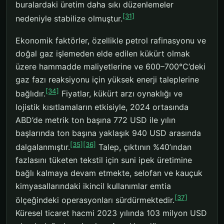
buralardaki üretim daha sıkı düzenlemeler
[31]
nedeniyle stabilize olmuştur.
Ekonomik faktörler, özellikle petrol rafinasyonu ve
doğal gaz işlemeden elde edilen kükürt olmak
üzere hammadde maliyetlerine ve 600–700°C’deki
gaz fazı reaksiyonu için yüksek enerji taleplerine
[34]
bağlıdır.
Fiyatlar, kükürt arzı oynaklığı ve
lojistik kısıtlamaların etkisiyle, 2024 ortasında
ABD’de metrik ton başına 772 USD ile yılın
başlarında ton başına yaklaşık 940 USD arasında
[35]
[36]
dalgalanmıştır.
Talep, çıktının %40’ından
fazlasını tüketen tekstil için suni ipek üretimine
bağlı kalmaya devam etmekte, selofan ve kauçuk
kimyasallarındaki ikincil kullanımlar emtia
[37]
ölçeğindeki operasyonları sürdürmektedir.
Küresel ticaret hacmi 2023 yılında 103 milyon USD