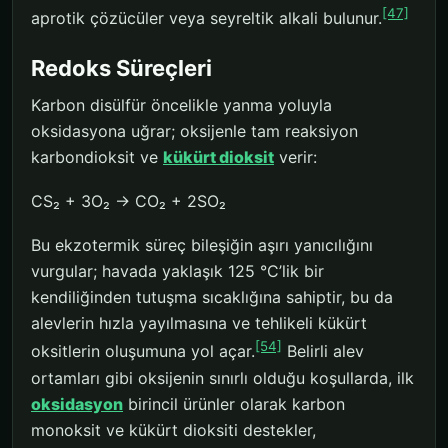
[47]
aprotik çözücüler veya seyreltik alkali bulunur.
Redoks Süreçleri
Karbon disülfür öncelikle yanma yoluyla
oksidasyona uğrar; oksijenle tam reaksiyon
karbondioksit ve
kükürt dioksit
verir:
CS₂ + 3O₂ → CO₂ + 2SO₂
Bu ekzotermik süreç bileşiğin aşırı yanıcılığını
vurgular; havada yaklaşık 125 °C’lik bir
kendiliğinden tutuşma sıcaklığına sahiptir, bu da
alevlerin hızla yayılmasına ve tehlikeli kükürt
[54]
oksitlerin oluşumuna yol açar.
Belirli alev
ortamları gibi oksijenin sınırlı olduğu koşullarda, ilk
oksidasyon
birincil ürünler olarak karbon
monoksit ve kükürt dioksiti destekler,