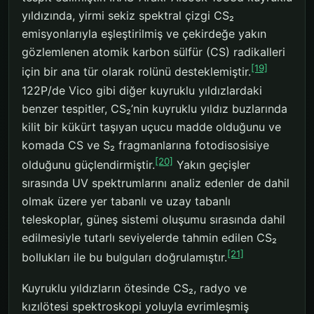
yıldızında, yirmi sekiz spektral çizgi CS₂
emisyonlarıyla eşleştirilmiş ve çekirdeğe yakın
gözlemlenen atomik karbon sülfür (CS) radikalleri
[19]
için bir ana tür olarak rolünü desteklemiştir.
122P/de Vico gibi diğer kuyruklu yıldızlardaki
benzer tespitler, CS₂’nin kuyruklu yıldız buzlarında
kilit bir kükürt taşıyan uçucu madde olduğunu ve
komada CS ve S₂ fragmanlarına fotodisosisiye
[20]
olduğunu güçlendirmiştir.
Yakın geçişler
sırasında UV spektrumlarını analiz edenler de dahil
olmak üzere yer tabanlı ve uzay tabanlı
teleskoplar, güneş sistemi oluşumu sırasında dahil
edilmesiyle tutarlı seviyelerde tahmin edilen CS₂
[21]
bollukları ile bu bulguları doğrulamıştır.
Kuyruklu yıldızların ötesinde CS₂, radyo ve
kızılötesi spektroskopi yoluyla evrimleşmiş