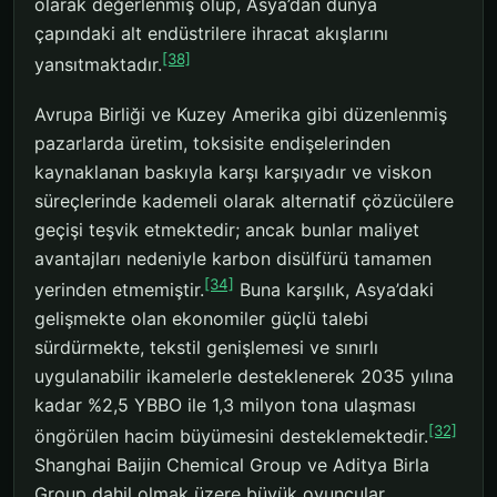
olarak değerlenmiş olup, Asya’dan dünya
çapındaki alt endüstrilere ihracat akışlarını
[38]
yansıtmaktadır.
Avrupa Birliği ve Kuzey Amerika gibi düzenlenmiş
pazarlarda üretim, toksisite endişelerinden
kaynaklanan baskıyla karşı karşıyadır ve viskon
süreçlerinde kademeli olarak alternatif çözücülere
geçişi teşvik etmektedir; ancak bunlar maliyet
avantajları nedeniyle karbon disülfürü tamamen
[34]
yerinden etmemiştir.
Buna karşılık, Asya’daki
gelişmekte olan ekonomiler güçlü talebi
sürdürmekte, tekstil genişlemesi ve sınırlı
uygulanabilir ikamelerle desteklenerek 2035 yılına
kadar %2,5 YBBO ile 1,3 milyon tona ulaşması
[32]
öngörülen hacim büyümesini desteklemektedir.
Shanghai Baijin Chemical Group ve Aditya Birla
Group dahil olmak üzere büyük oyuncular,