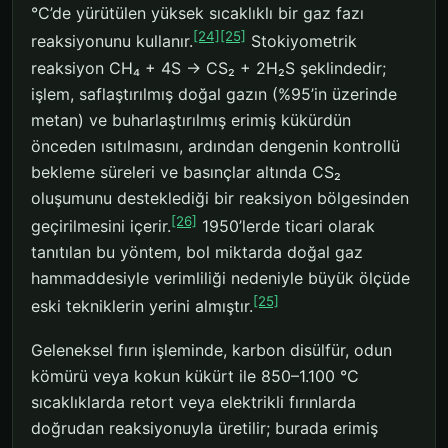
°C’de yürütülen yüksek sıcaklıklı bir gaz fazı
[24]
[25]
reaksiyonunu kullanır.
Stokiyometrik
reaksiyon CH₄ + 4S → CS₂ + 2H₂S şeklindedir;
işlem, saflaştırılmış doğal gazın (%95’in üzerinde
metan) ve buharlaştırılmış erimiş kükürdün
önceden ısıtılmasını, ardından dengenin kontrollü
bekleme süreleri ve basınçlar altında CS₂
oluşumunu desteklediği bir reaksiyon bölgesinden
[26]
geçirilmesini içerir.
1950’lerde ticari olarak
tanıtılan bu yöntem, bol miktarda doğal gaz
hammaddesiyle verimliliği nedeniyle büyük ölçüde
[25]
eski tekniklerin yerini almıştır.
Geleneksel fırın işleminde, karbon disülfür, odun
kömürü veya kokun kükürt ile 850–1.100 °C
sıcaklıklarda retort veya elektrikli fırınlarda
doğrudan reaksiyonuyla üretilir; burada erimiş