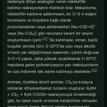
nedeniyle ditiyo analogları veren nükleofilik
katılma reaksiyonlarını mümkün kılar. Mekanizma,
nükleofilin karbona saldırmasını, bir C=S π-bağını
bozmasını ve koşullara bağlı olarak
–
protonlanabilen veya alkillenebilen [Nu–C(S)=S]
veya [Nu–C(S₂)] gibi rezonans kararlı bir anyon
[47]
oluşturmasını içerir.
Bu katılmalar, ılıman, bazik
koşullar altında (örn. 0–20°C’de sulu veya alkollü
ortam) yer değiştirmeye baskındır; çünkü doğrusal
S=C=S yapısı, daha yüksek sıcaklıklarda (>30°C)
meydana gelen polimerizasyon yan reaksiyonlarını
[52]
en aza indirerek tek adımlı katılmayı destekler.
Aminler, özellikle ikincil aminler, CS₂’ye kolayca
katılarak ditiyokarbamat tuzlarını oluşturur; R₂NH
+ CS₂ → R₂N–C(S)SH reaksiyonuyla örneklendiği
gibi, bu işlem bazik ortamda katalizörler olmadan
nicel olarak ilerler. Birincil aminler başlangıçta