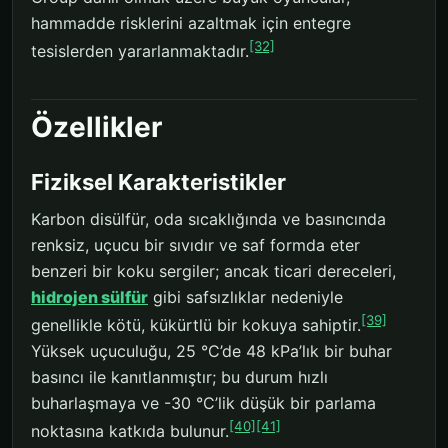
hammadde risklerini azaltmak için entegre
[32]
tesislerden yararlanmaktadır.
Özellikler
Fiziksel Karakteristikler
Karbon disülfür, oda sıcaklığında ve basıncında
renksiz, uçucu bir sıvıdır ve saf formda eter
benzeri bir koku sergiler; ancak ticari dereceleri,
hidrojen sülfür
gibi safsızlıklar nedeniyle
[39]
genellikle kötü, kükürtlü bir kokuya sahiptir.
Yüksek uçuculuğu, 25 °C’de 48 kPa’lık bir buhar
basıncı ile kanıtlanmıştır; bu durum hızlı
buharlaşmaya ve -30 °C’lik düşük bir parlama
[40]
[41]
noktasına katkıda bulunur.