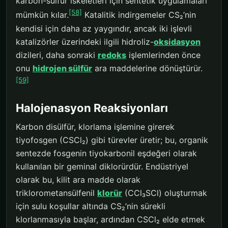
karbon-sülfür iskeletleri için sentetik uygulamaları
[58]
mümkün kılar.
Katalitik indirgemeler CS₂’nin
kendisi için daha az yaygındır, ancak iki işlevli
katalizörler üzerindeki ilgili hidroliz-
oksidasyon
dizileri, daha sonraki
redoks
işlemlerinden önce
onu
hidrojen sülfür
ara maddelerine dönüştürür.
[59]
Halojenasyon Reaksiyonları
Karbon disülfür, klorlama işlemine girerek
tiyofosgen (CSCl₂) gibi türevler üretir; bu, organik
sentezde fosgenin tiyokarbonil eşdeğeri olarak
kullanılan bir geminal diklorürdür. Endüstriyel
olarak bu, kilit ara madde olarak
triklorometansülfenil
klorür
(CCl₃SCl) oluşturmak
için sulu koşullar altında CS₂’nin sürekli
klorlanmasıyla başlar, ardından CSCl₂ elde etmek