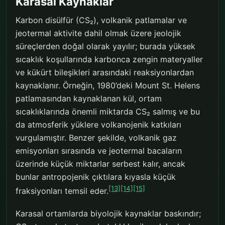
Karasal Kaynaklar
Karbon disülfür (CS₂), volkanik patlamalar ve
jeotermal aktivite dahil olmak üzere jeolojik
süreçlerden doğal olarak yayılır; burada yüksek
sıcaklık koşullarında karbonca zengin materyaller
ve kükürt bileşikleri arasındaki reaksiyonlardan
kaynaklanır. Örneğin, 1980’deki Mount St. Helens
patlamasından kaynaklanan kül, ortam
sıcaklıklarında önemli miktarda CS₂ salmış ve bu
da atmosferik yüklere volkanojenik katkıları
vurgulamıştır. Benzer şekilde, volkanik gaz
emisyonları sırasında ve jeotermal bacaların
üzerinde küçük miktarlar serbest kalır, ancak
bunlar antropojenik çıktılara kıyasla küçük
[13]
[14]
[15]
fraksiyonları temsil eder.
Karasal ortamlarda biyolojik kaynaklar baskındır;