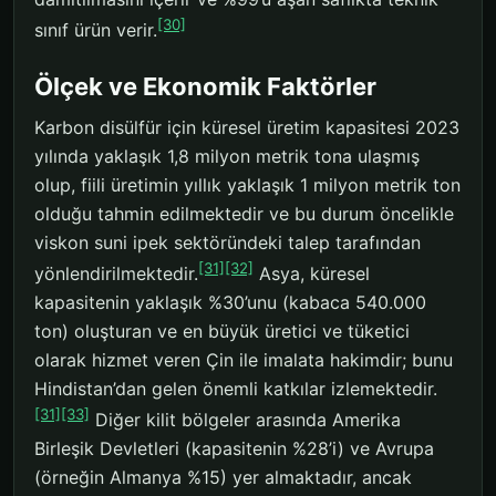
[30]
sınıf ürün verir.
Ölçek ve Ekonomik Faktörler
Karbon disülfür için küresel üretim kapasitesi 2023
yılında yaklaşık 1,8 milyon metrik tona ulaşmış
olup, fiili üretimin yıllık yaklaşık 1 milyon metrik ton
olduğu tahmin edilmektedir ve bu durum öncelikle
viskon suni ipek sektöründeki talep tarafından
[31]
[32]
yönlendirilmektedir.
Asya, küresel
kapasitenin yaklaşık %30’unu (kabaca 540.000
ton) oluşturan ve en büyük üretici ve tüketici
olarak hizmet veren Çin ile imalata hakimdir; bunu
Hindistan’dan gelen önemli katkılar izlemektedir.
[31]
[33]
Diğer kilit bölgeler arasında Amerika
Birleşik Devletleri (kapasitenin %28’i) ve Avrupa
(örneğin Almanya %15) yer almaktadır, ancak