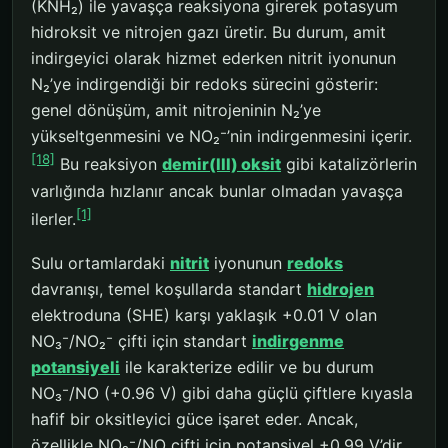
(KNH₂) ile yavaşça reaksiyona girerek potasyum
hidroksit ve nitrojen gazı üretir. Bu durum, amit
indirgeyici olarak hizmet ederken nitrit iyonunun
N₂’ye indirgendiği bir redoks sürecini gösterir:
genel dönüşüm, amit nitrojeninin N₂’ye
yükseltgenmesini ve NO₂⁻’nin indirgenmesini içerir.
[18]
Bu reaksiyon
demir(III) oksit
gibi katalizörlerin
varlığında hızlanır ancak bunlar olmadan yavaşça
[1]
ilerler.
Sulu ortamlardaki
nitrit
iyonunun
redoks
davranışı, temel koşullarda standart
hidrojen
elektroduna (SHE) karşı yaklaşık +0.01 V olan
NO₃⁻/NO₂⁻ çifti için standart
indirgenme
potansiyeli
ile karakterize edilir ve bu durum
NO₃⁻/NO (+0.96 V) gibi daha güçlü çiftlere kıyasla
hafif bir oksitleyici güce işaret eder. Ancak,
özellikle NO₂⁻/NO çifti için potansiyel +0.99 V’dir