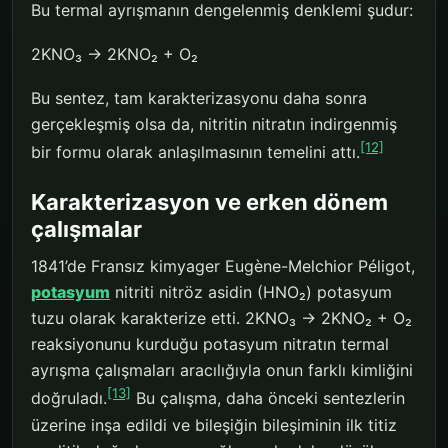
Bu termal ayrışmanın dengelenmiş denklemi şudur:
2KNO₃ → 2KNO₂ + O₂
Bu sentez, tam karakterizasyonu daha sonra
gerçekleşmiş olsa da, nitritin nitratın indirgenmiş
[12]
bir formu olarak anlaşılmasının temelini attı.
Karakterizasyon ve erken dönem
çalışmalar
1841’de Fransız kimyager Eugène-Melchior Péligot,
potasyum
nitriti nitröz asidin (HNO₂) potasyum
tuzu olarak karakterize etti. 2KNO₃ → 2KNO₂ + O₂
reaksiyonunu kurduğu potasyum nitratın termal
ayrışma çalışmaları aracılığıyla onun farklı kimliğini
[13]
doğruladı.
Bu çalışma, daha önceki sentezlerin
üzerine inşa edildi ve bileşiğin bileşiminin ilk titiz