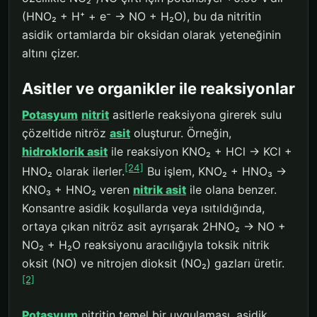
(HNO₂ + H⁺ + e⁻ → NO + H₂O), bu da nitritin
asidik ortamlarda bir oksidan olarak yeteneğinin
altını çizer.
Asitler ve organikler ile reaksiyonlar
Potasyum
nitrit
asitlerle reaksiyona girerek sulu
çözeltide nitröz
asit
oluşturur. Örneğin,
hidroklorik asit
ile reaksiyon KNO₂ + HCl → KCl +
[24]
HNO₂ olarak ilerler.
Bu işlem, KNO₂ + HNO₃ →
KNO₃ + HNO₂ veren
nitrik asit
ile olana benzer.
Konsantre asidik koşullarda veya ısıtıldığında,
ortaya çıkan nitröz asit ayrışarak 2HNO₂ → NO +
NO₂ + H₂O reaksiyonu aracılığıyla toksik nitrik
oksit (NO) ve nitrojen dioksit (NO₂) gazları üretir.
[2]
Potasyum
nitritin temel bir uygulaması, asidik