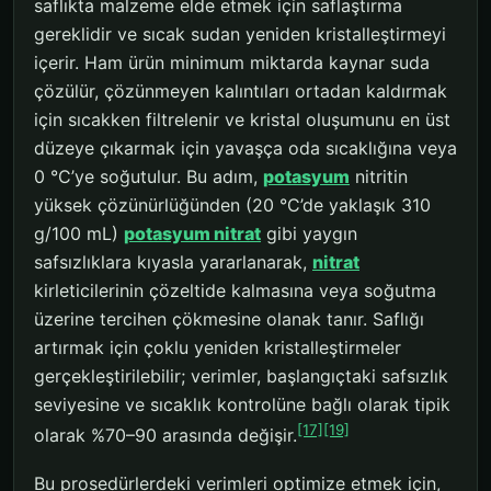
saflıkta malzeme elde etmek için saflaştırma
gereklidir ve sıcak sudan yeniden kristalleştirmeyi
içerir. Ham ürün minimum miktarda kaynar suda
çözülür, çözünmeyen kalıntıları ortadan kaldırmak
için sıcakken filtrelenir ve kristal oluşumunu en üst
düzeye çıkarmak için yavaşça oda sıcaklığına veya
0 °C’ye soğutulur. Bu adım,
potasyum
nitritin
yüksek çözünürlüğünden (20 °C’de yaklaşık 310
g/100 mL)
potasyum nitrat
gibi yaygın
safsızlıklara kıyasla yararlanarak,
nitrat
kirleticilerinin çözeltide kalmasına veya soğutma
üzerine tercihen çökmesine olanak tanır. Saflığı
artırmak için çoklu yeniden kristalleştirmeler
gerçekleştirilebilir; verimler, başlangıçtaki safsızlık
seviyesine ve sıcaklık kontrolüne bağlı olarak tipik
[17]
[19]
olarak %70–90 arasında değişir.
Bu prosedürlerdeki verimleri optimize etmek için,