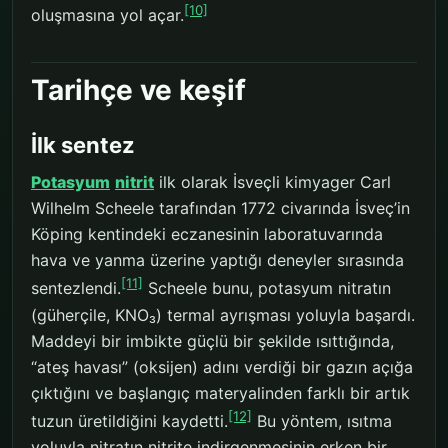
[10]
oluşmasına yol açar.
Tarihçe ve keşif
İlk sentez
Potasyum
nitrit
ilk olarak İsveçli kimyager Carl
Wilhelm Scheele tarafından 1772 civarında İsveç’in
Köping kentindeki eczanesinin laboratuvarında
hava ve yanma üzerine yaptığı deneyler sırasında
[11]
sentezlendi.
Scheele bunu, potasyum nitratın
(güherçile, KNO₃) termal ayrışması yoluyla başardı.
Maddeyi bir imbikte güçlü bir şekilde ısıttığında,
“ateş havası” (oksijen) adını verdiği bir gazın açığa
çıktığını ve başlangıç materyalinden farklı bir artık
[12]
tuzun üretildiğini kaydetti.
Bu yöntem, ısıtma
yoluyla nitratın nitrite indirgenmesinin erken bir