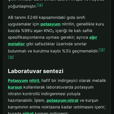
[14]
yoğunlaşmıştır.
AB tanımı E249 kapsamındaki gıda sınıfı
uygulamalar için
potasyum
nitritin, genellikle kuru
bazda %99’u aşan KNO₂ içeriği ile katı saflık
spesifikasyonlarına uyması gerekir; ayrıca
ağır
metaller
gibi safsızlıklar üzerinde sınırlar
[15]
bulunmalı ve kurutma kaybı %3’ü geçmemelidir.
[16]
Laboratuvar sentezi
Potasyum
nitrit
, hafif bir indirgeyici olarak metalik
kurşun
kullanılarak laboratuvarda potasyum
nitratın kontrollü indirgenmesi yoluyla
hazırlanabilir. İşlem,
potasyum nitrat
ve kurşun
karışımının erime noktasına kadar ısıtılmasını içerir;
burada
nitrat
kısmen indirgenir: