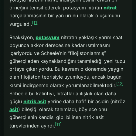
örneğini temsil ederek, potasyum nitritin
nitrat
parçalanmasının bir yan ürünü olarak oluşumunu
[11]
vurguladı.
Reaksiyon,
potasyum
nitratın yaklaşık yarım saat
boyunca akkor derecesine kadar ısıtılmasını
içeriyordu ve Scheele’nin “filojistonlanmış”
güherçileden kaynaklandığını tanımladığı yeni tuzu
ortaya çıkarıyordu. Bu kavram o dönemde yaygın
olan filojiston teorisiyle uyumluydu, ancak bugün
[12]
kısmi indirgenme olarak yorumlanabilmektedir.
Scheele bu kalıntıyı, nitratlarla ilişkili olan daha
güçlü
nitrik asit
yerine daha hafif bir asidin (nitröz
asit
) bileşiği olarak tanımladı, böylece onu
güherçilenin kendisi gibi bilinen nitrik asit
[11]
türevlerinden ayırdı.