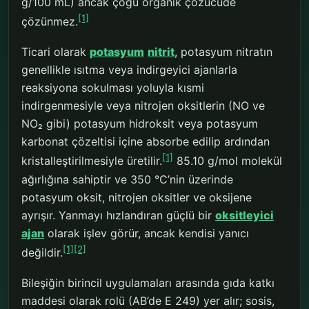
g/100 mL) ancak çoğu organik çözücüde
[1]
çözünmez.
Ticari olarak
potasyum
nitrit
, potasyum nitratın
genellikle ısıtma veya indirgeyici ajanlarla
reaksiyona sokulması yoluyla kısmi
indirgenmesiyle veya nitrojen oksitlerin (NO ve
NO₂ gibi) potasyum hidroksit veya potasyum
karbonat çözeltisi içine absorbe edilip ardından
[1]
kristalleştirilmesiyle üretilir.
85.10 g/mol molekül
ağırlığına sahiptir ve 350 °C’nin üzerinde
potasyum oksit, nitrojen oksitler ve oksijene
ayrışır. Yanmayı hızlandıran güçlü bir
oksitleyici
ajan
olarak işlev görür, ancak kendisi yanıcı
[1]
[2]
değildir.
Bileşiğin birincil uygulamaları arasında gıda katkı
maddesi olarak rolü (AB’de E 249) yer alır; sosis,