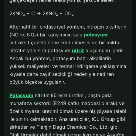
gerçekleşen temel reaksiyon şu şekilde ilerler:
2KNO₃ + C → 2KNO₂ + CO₂
Alternatif bir endüstriyel yöntem, nitrojen oksitlerin
(NO ve NO₂) bir karışımının sulu
potasyum
hidroksit çözeltilerine emdirilmesini ve bir miktar
nitratın yanı sıra potasyum
nitrit
oluşumunu içerir.
Ancak bu yöntem, potasyum bazlı alkalilerin
yüksek maliyetleri ve termal indirgeme yaklaşımına
kıyasla daha zayıf seçiciliği nedeniyle nadiren
büyük ölçekte uygulanır.
Potasyum
nitritin küresel üretimi, başta gıda
muhafaza sektörü (E249 katkı maddesi olarak) ve
özel kimyasal üretimi olmak üzere niş piyasa talebi
ile sınırlı kalmaktadır. Ana üreticiler, ICL Group gibi
şirketler ve Tianjin Dagu Chemical Co., Ltd. gibi
Çinli firmalar dahil olmak üzere Avrupa ve Asya’da