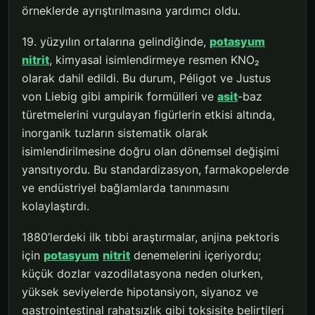
örneklerde ayrıştırılmasına yardımcı oldu.
19. yüzyılın ortalarına gelindiğinde,
potasyum
nitrit
, kimyasal isimlendirmeye resmen KNO₂
olarak dahil edildi. Bu durum, Péligot ve Justus
von Liebig gibi ampirik formülleri ve
asit
-baz
türetmelerini vurgulayan figürlerin etkisi altında,
inorganik tuzların sistematik olarak
isimlendirilmesine doğru olan dönemsel değişimi
yansıtıyordu. Bu standardizasyon, farmakopelerde
ve endüstriyel bağlamlarda tanınmasını
kolaylaştırdı.
1880’lerdeki ilk tıbbi araştırmalar, anjina pektoris
için
potasyum
nitrit
denemelerini içeriyordu;
küçük dozlar vazodilatasyona neden olurken,
yüksek seviyelerde hipotansiyon, siyanoz ve
gastrointestinal rahatsızlık gibi toksisite belirtileri