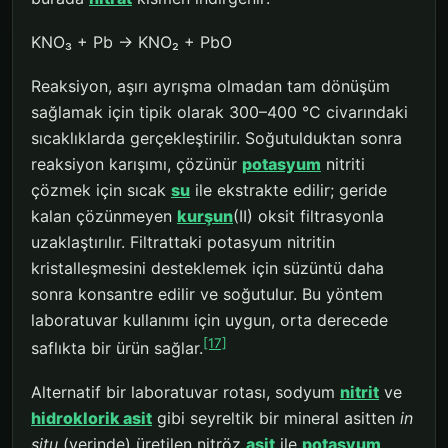
KNO₃ + Pb → KNO₂ + PbO
Reaksiyon, aşırı ayrışma olmadan tam dönüşüm
sağlamak için tipik olarak 300–400 °C civarındaki
sıcaklıklarda gerçekleştirilir. Soğutulduktan sonra
reaksiyon karışımı, çözünür
potasyum
nitriti
çözmek için sıcak
su
ile ekstrakte edilir; geride
kalan çözünmeyen
kurşun
(II) oksit filtrasyonla
uzaklaştırılır. Filtrattaki potasyum nitritin
kristalleşmesini desteklemek için süzüntü daha
sonra konsantre edilir ve soğutulur. Bu yöntem
laboratuvar kullanımı için uygun, orta derecede
[17]
saflıkta bir ürün sağlar.
Alternatif bir laboratuvar rotası, sodyum
nitrit
ve
hidroklorik asit
gibi seyreltik bir mineral asitten
in
situ
(yerinde) üretilen nitröz
asit
ile
potasyum