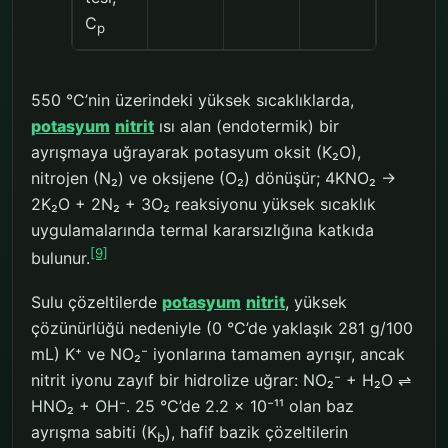
C
p
550 °C’nin üzerindeki yüksek sıcaklıklarda,
potasyum
nitrit
ısı alan (endotermik) bir
ayrışmaya uğrayarak potasyum oksit (K₂O),
nitrojen (N₂) ve oksijene (O₂) dönüşür; 4KNO₂ →
2K₂O + 2N₂ + 3O₂ reaksiyonu yüksek sıcaklık
uygulamalarında termal kararsızlığına katkıda
[9]
bulunur.
Sulu çözeltilerde
potasyum
nitrit
, yüksek
çözünürlüğü nedeniyle (0 °C’de yaklaşık 281 g/100
mL) K⁺ ve NO₂⁻ iyonlarına tamamen ayrışır, ancak
nitrit iyonu zayıf bir hidrolize uğrar: NO₂⁻ + H₂O ⇌
HNO₂ + OH⁻. 25 °C’de 2.2 × 10⁻¹¹ olan baz
ayrışma sabiti (K
), hafif bazik çözeltilerin
b