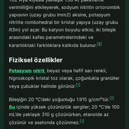
verimliliğini etkileyerek, sodyum nitritin ortorombik
yapısının (uzay grubu
Imm2
) aksine, potasyum
nitritte rombohedral bir kristal yapıya (uzay grubu
R3̄m
) yol açar. Bu katyon boyutu etkisi, iki bileşik
arasındaki kafes parametrelerindeki ve
[8]
kararlılıktaki farklılıklara katkıda bulunur.
Fiziksel özellikler
Potasyum
nitrit
, beyaz veya hafif sarı renkli,
higroskopik kristal toz olarak, çoğunlukla granüller
[1]
veya çubuklar halinde görünür.
[1]
Bileşiğin 20 °C’deki yoğunluğu 1.915 g/cm³’tür.
Su
içinde yüksek çözünürlük sergiler; 20 °C’de 100
mL’de yaklaşık 310 g çözünürken, etanolde az
[1]
çözünür ve asetonda çözünmez.