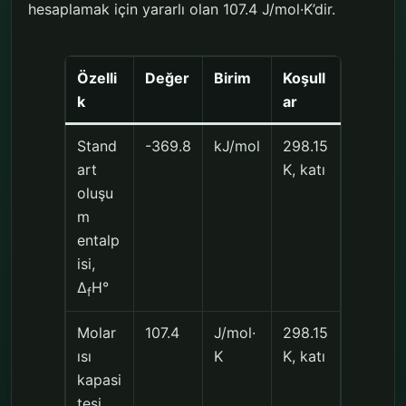
hesaplamak için yararlı olan 107.4 J/mol·K’dir.
Özelli
Değer
Birim
Koşull
k
ar
Stand
-369.8
kJ/mol
298.15
art
K, katı
oluşu
m
entalp
isi,
Δ
H°
f
Molar
107.4
J/mol·
298.15
ısı
K
K, katı
kapasi
tesi,