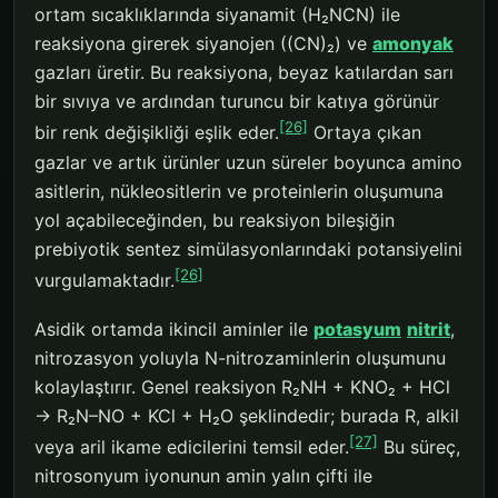
ortam sıcaklıklarında siyanamit (H₂NCN) ile
reaksiyona girerek siyanojen ((CN)₂) ve
amonyak
gazları üretir. Bu reaksiyona, beyaz katılardan sarı
bir sıvıya ve ardından turuncu bir katıya görünür
[26]
bir renk değişikliği eşlik eder.
Ortaya çıkan
gazlar ve artık ürünler uzun süreler boyunca amino
asitlerin, nükleositlerin ve proteinlerin oluşumuna
yol açabileceğinden, bu reaksiyon bileşiğin
prebiyotik sentez simülasyonlarındaki potansiyelini
[26]
vurgulamaktadır.
Asidik ortamda ikincil aminler ile
potasyum
nitrit
,
nitrozasyon yoluyla N-nitrozaminlerin oluşumunu
kolaylaştırır. Genel reaksiyon R₂NH + KNO₂ + HCl
→ R₂N–NO + KCl + H₂O şeklindedir; burada R, alkil
[27]
veya aril ikame edicilerini temsil eder.
Bu süreç,
nitrosonyum iyonunun amin yalın çifti ile