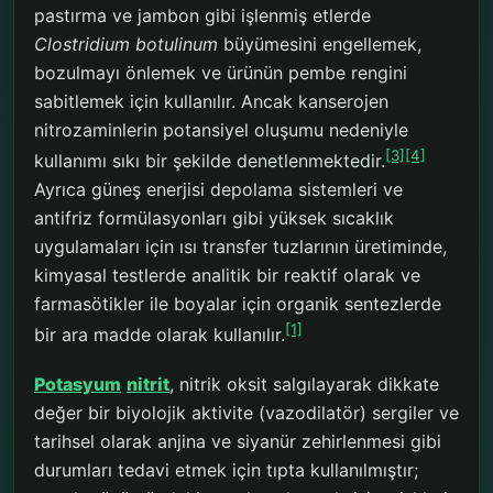
pastırma ve jambon gibi işlenmiş etlerde
Clostridium botulinum
büyümesini engellemek,
bozulmayı önlemek ve ürünün pembe rengini
sabitlemek için kullanılır. Ancak kanserojen
nitrozaminlerin potansiyel oluşumu nedeniyle
[3]
[4]
kullanımı sıkı bir şekilde denetlenmektedir.
Ayrıca güneş enerjisi depolama sistemleri ve
antifriz formülasyonları gibi yüksek sıcaklık
uygulamaları için ısı transfer tuzlarının üretiminde,
kimyasal testlerde analitik bir reaktif olarak ve
farmasötikler ile boyalar için organik sentezlerde
[1]
bir ara madde olarak kullanılır.
Potasyum
nitrit
, nitrik oksit salgılayarak dikkate
değer bir biyolojik aktivite (vazodilatör) sergiler ve
tarihsel olarak anjina ve siyanür zehirlenmesi gibi
durumları tedavi etmek için tıpta kullanılmıştır;