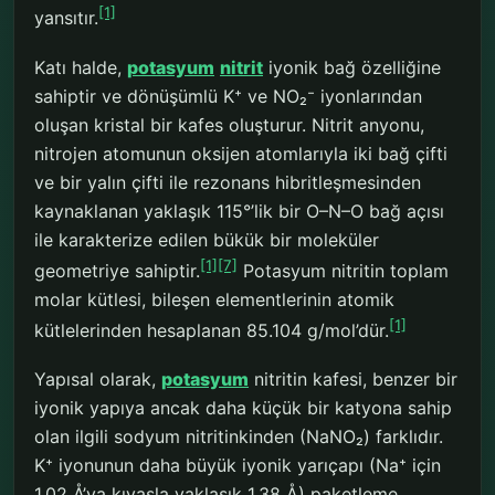
[1]
yansıtır.
Katı halde,
potasyum
nitrit
iyonik bağ özelliğine
sahiptir ve dönüşümlü K⁺ ve NO₂⁻ iyonlarından
oluşan kristal bir kafes oluşturur. Nitrit anyonu,
nitrojen atomunun oksijen atomlarıyla iki bağ çifti
ve bir yalın çifti ile rezonans hibritleşmesinden
kaynaklanan yaklaşık 115°’lik bir O–N–O bağ açısı
ile karakterize edilen bükük bir moleküler
[1]
[7]
geometriye sahiptir.
Potasyum nitritin toplam
molar kütlesi, bileşen elementlerinin atomik
[1]
kütlelerinden hesaplanan 85.104 g/mol’dür.
Yapısal olarak,
potasyum
nitritin kafesi, benzer bir
iyonik yapıya ancak daha küçük bir katyona sahip
olan ilgili sodyum nitritinkinden (NaNO₂) farklıdır.
K⁺ iyonunun daha büyük iyonik yarıçapı (Na⁺ için
1.02 Å’ya kıyasla yaklaşık 1.38 Å) paketleme