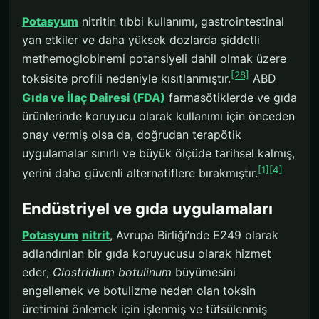
Potasyum
nitritin tıbbi kullanımı, gastrointestinal
yan etkiler ve daha yüksek dozlarda şiddetli
methemoglobinemi potansiyeli dahil olmak üzere
[28]
toksisite profili nedeniyle kısıtlanmıştır.
ABD
Gıda ve İlaç Dairesi (FDA)
farmasötiklerde ve gıda
ürünlerinde koruyucu olarak kullanımı için önceden
onay vermiş olsa da, doğrudan terapötik
uygulamalar sınırlı ve büyük ölçüde tarihsel kalmış,
[1]
[4]
yerini daha güvenli alternatiflere bırakmıştır.
Endüstriyel ve gıda uygulamaları
Potasyum
nitrit
, Avrupa Birliği’nde E249 olarak
adlandırılan bir gıda koruyucusu olarak hizmet
eder;
Clostridium botulinum
büyümesini
engellemek ve botulizme neden olan toksin
üretimini önlemek için işlenmiş ve tütsülenmiş