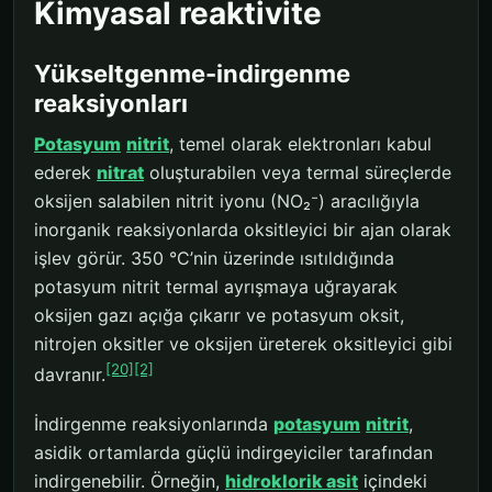
Kimyasal reaktivite
Yükseltgenme-indirgenme
reaksiyonları
Potasyum
nitrit
, temel olarak elektronları kabul
ederek
nitrat
oluşturabilen veya termal süreçlerde
oksijen salabilen nitrit iyonu (NO₂⁻) aracılığıyla
inorganik reaksiyonlarda oksitleyici bir ajan olarak
işlev görür. 350 °C’nin üzerinde ısıtıldığında
potasyum nitrit termal ayrışmaya uğrayarak
oksijen gazı açığa çıkarır ve potasyum oksit,
nitrojen oksitler ve oksijen üreterek oksitleyici gibi
[20]
[2]
davranır.
İndirgenme reaksiyonlarında
potasyum
nitrit
,
asidik ortamlarda güçlü indirgeyiciler tarafından
indirgenebilir. Örneğin,
hidroklorik asit
içindeki