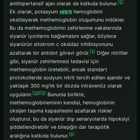
[5]
antihipertansif ajan olarak da katkıda bulunur.
Ek olarak, potasyum
nitrit
hemoglobini
oksitleyerek methemoglobin oluşumunu indükler.
Bu da methemoglobinin zehirlenme vakalarında
siyanür iyonlarını bağlamasını sağlar, böylece
siyanürün sitokrom c oksidaz inhibisyonunu
[5]
azaltarak bir antidot görevi görür.
Diğer nitritler
gibi, siyanür zehirlenmesi tedavisi için
methemoglobin üretebilir, ancak standart
protokollerde sodyum nitrit tercih edilen ajandır ve
yaklaşık 300 mg’lık bir dozda intravenöz olarak
[29]
[5]
uygulanır.
Bununla birlikte,
methemoglobineminin kendisi, hemoglobinin
oksijen taşıma kapasitesini azaltarak riskler
oluşturur, bu da siyanür dışı senaryolarda hipoksiyi
şiddetlendirebilir ve bileşiğin dar terapötik
[5]
aralığına katkıda bulunur.