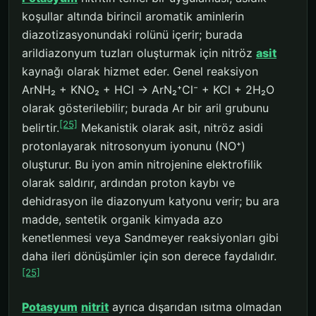
koşullar altında birincil aromatik aminlerin
diazotizasyonundaki rolünü içerir; burada
arildiazonyum tuzları oluşturmak için nitröz
asit
kaynağı olarak hizmet eder. Genel reaksiyon
ArNH₂ + KNO₂ + HCl → ArN₂⁺Cl⁻ + KCl + 2H₂O
olarak gösterilebilir; burada Ar bir aril grubunu
[25]
belirtir.
Mekanistik olarak asit, nitröz asidi
protonlayarak nitrosonyum iyonunu (NO⁺)
oluşturur. Bu iyon amin nitrojenine elektrofilik
olarak saldırır, ardından proton kaybı ve
dehidrasyon ile diazonyum katyonu verir; bu ara
madde, sentetik organik kimyada azo
kenetlenmesi veya Sandmeyer reaksiyonları gibi
daha ileri dönüşümler için son derece faydalıdır.
[25]
Potasyum
nitrit
ayrıca dışarıdan ısıtma olmadan