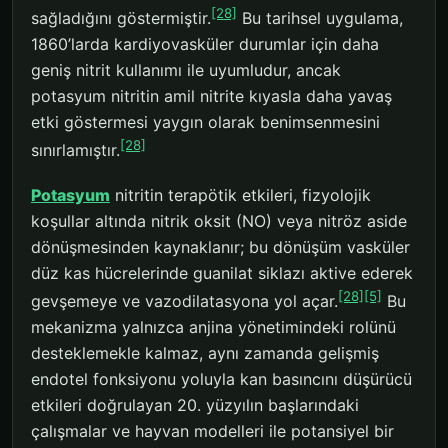
[28]
sağladığını göstermiştir.
Bu tarihsel uygulama,
1860’larda kardiyovasküler durumlar için daha
geniş nitrit kullanımı ile uyumludur, ancak
potasyum nitritin amil nitrite kıyasla daha yavaş
etki göstermesi yaygın olarak benimsenmesini
[28]
sınırlamıştır.
Potasyum
nitritin terapötik etkileri, fizyolojik
koşullar altında nitrik oksit (NO) veya nitröz aside
dönüşmesinden kaynaklanır; bu dönüşüm vasküler
düz kas hücrelerinde guanilat siklazı aktive ederek
[28]
[5]
gevşemeye ve vazodilatasyona yol açar.
Bu
mekanizma yalnızca anjina yönetimindeki rolünü
desteklemekle kalmaz, aynı zamanda gelişmiş
endotel fonksiyonu yoluyla kan basıncını düşürücü
etkileri doğrulayan 20. yüzyılın başlarındaki
çalışmalar ve hayvan modelleri ile potansiyel bir