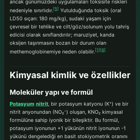
ancak günümüzdeki uygulamaları toksisite riskleri
[5]
nedeniyle sınırlıdır.
Yutulduğunda toksik (oral
LD50 sıçan: 180 mg/kg), sudaki yaşam için
çevresel bir tehlike ve cilt/göz/solunum yolu tahriş
edicisi olarak sınıflandırılır; maruziyet, kanda
oksijen taşınmasını bozan bir durum olan
[1]
[6]
methemoglobinemiye neden olabilir.
Kimyasal kimlik ve özellikler
Moleküler yapı ve formül
Potasyum
nitrit
, bir potasyum katyonu (K⁺) ve bir
nitrit anyonundan (NO₂⁻) oluşan, KNO₂ kimyasal
formülüne sahip iyonik bir bileşiktir. Bu formül,
potasyum iyonunun +1 yükünün nitrit iyonunun -1
yükünü dengelediği en basit stokiyometrik oranını