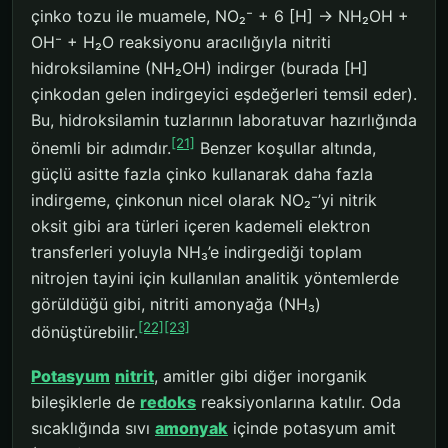
çinko tozu ile muamele, NO₂⁻ + 6 [H] → NH₂OH +
OH⁻ + H₂O reaksiyonu aracılığıyla nitriti
hidroksilamine (NH₂OH) indirger (burada [H]
çinkodan gelen indirgeyici eşdeğerleri temsil eder).
Bu, hidroksilamin tuzlarının laboratuvar hazırlığında
[21]
önemli bir adımdır.
Benzer koşullar altında,
güçlü asitte fazla çinko kullanarak daha fazla
indirgeme, çinkonun nicel olarak NO₂⁻’yi nitrik
oksit gibi ara türleri içeren kademeli elektron
transferleri yoluyla NH₃’e indirgediği toplam
nitrojen tayini için kullanılan analitik yöntemlerde
görüldüğü gibi, nitriti amonyağa (NH₃)
[22]
[23]
dönüştürebilir.
Potasyum
nitrit
, amitler gibi diğer inorganik
bileşiklerle de
redoks
reaksiyonlarına katılır. Oda
sıcaklığında sıvı
amonyak
içinde potasyum amit