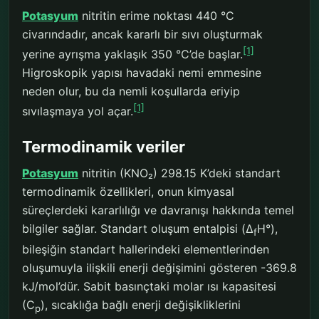
Potasyum
nitritin erime noktası 440 °C
civarındadır, ancak kararlı bir sıvı oluşturmak
[1]
yerine ayrışma yaklaşık 350 °C’de başlar.
Higroskopik yapısı havadaki nemi emmesine
neden olur, bu da nemli koşullarda eriyip
[1]
sıvılaşmaya yol açar.
Termodinamik veriler
Potasyum
nitritin (KNO₂) 298.15 K’deki standart
termodinamik özellikleri, onun kimyasal
süreçlerdeki kararlılığı ve davranışı hakkında temel
bilgiler sağlar. Standart oluşum entalpisi (Δ
H°),
f
bileşiğin standart hallerindeki elementlerinden
oluşumuyla ilişkili enerji değişimini gösteren -369.8
kJ/mol’dür. Sabit basınçtaki molar ısı kapasitesi
(C
), sıcaklığa bağlı enerji değişikliklerini
p