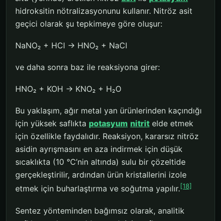
hidroksitin nötralizasyonunu kullanır. Nitröz asit
geçici olarak şu tepkimeye göre oluşur:
NaNO₂ + HCl → HNO₂ + NaCl
ve daha sonra baz ile reaksiyona girer:
HNO₂ + KOH → KNO₂ + H₂O
Bu yaklaşım, ağır metal yan ürünlerinden kaçındığı
için yüksek saflıkta
potasyum
nitrit
elde etmek
için özellikle faydalıdır. Reaksiyon, kararsız nitröz
asidin ayrışmasını en aza indirmek için düşük
sıcaklıkta (10 °C’nin altında) sulu bir çözeltide
gerçekleştirilir, ardından ürün kristallerini izole
[18]
etmek için buharlaştırma ve soğutma yapılır.
Sentez yönteminden bağımsız olarak, analitik