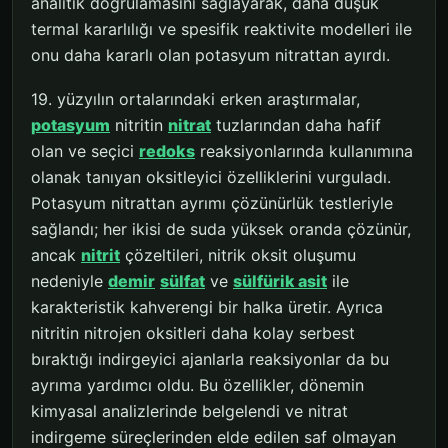
analitik doğrulamasını sağlayarak, daha düşük
termal kararlılığı ve spesifik reaktivite modelleri ile
onu daha kararlı olan potasyum nitrattan ayırdı.
19. yüzyılın ortalarındaki erken araştırmalar,
potasyum
nitritin
nitrat
tuzlarından daha hafif
olan ve seçici
redoks
reaksiyonlarında kullanımına
olanak tanıyan oksitleyici özelliklerini vurguladı.
Potasyum nitrattan ayrımı çözünürlük testleriyle
sağlandı; her ikisi de suda yüksek oranda çözünür,
ancak
nitrit
çözeltileri, nitrik oksit oluşumu
nedeniyle
demir
sülfat
ve
sülfürik asit
ile
karakteristik kahverengi bir halka üretir. Ayrıca
nitritin nitrojen oksitleri daha kolay serbest
bıraktığı indirgeyici ajanlarla reaksiyonlar da bu
ayrıma yardımcı oldu. Bu özellikler, dönemin
kimyasal analizlerinde belgelendi ve nitrat
indirgeme süreçlerinden elde edilen saf olmayan